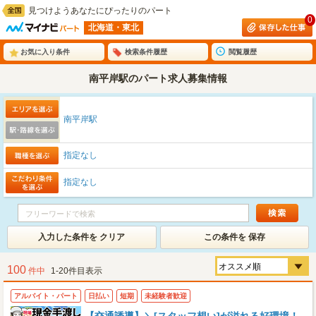
見つけようあなたにぴったりのパート
0
北海道・東北
お気に入り条件
検索条件履歴
閲覧履歴
南平岸駅のパート求人募集情報
南平岸駅
指定なし
指定なし
入力した条件を クリア
この条件を 保存
100
件中
1-20件目表示
アルバイト・パート
日払い
短期
未経験者歓迎