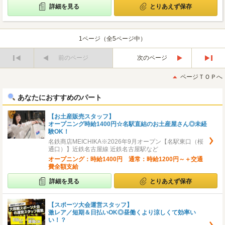
詳細を見る
とりあえず保存
1ページ（全5ページ中）
前のページ
次のページ
最
最
初
後
ページＴＯＰへ
へ
へ
あなたにおすすめのパート
【お土産販売スタッフ】
オープニング時給1400円☆名駅直結のお土産屋さん◎未経
験OK！
名鉄商店MEICHIKA※2026年9月オープン【名駅東口（桜
通口）】近鉄名古屋線 近鉄名古屋駅など
オープニング：時給1400円 通常：時給1200円～＋交通
費全額支給
詳細を見る
とりあえず保存
【スポーツ大会運営スタッフ】
激レア／短期＆日払いOK◎昼働くより涼しくて効率い
い！？