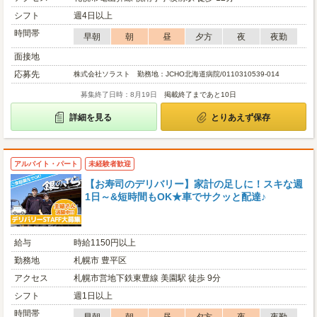
シフト
週4日以上
時間帯
早朝
朝
昼
夕方
夜
夜勤
面接地
応募先
株式会社ソラスト 勤務地：JCHO北海道病院/0110310539-014
募集終了日時：8月19日
掲載終了まであと10日
詳細を見る
とりあえず保存
アルバイト・パート
未経験者歓迎
【お寿司のデリバリー】家計の足しに！スキな週
1日～&短時間もOK★車でサクッと配達♪
給与
時給1150円以上
勤務地
札幌市 豊平区
アクセス
札幌市営地下鉄東豊線 美園駅 徒歩 9分
シフト
週1日以上
時間帯