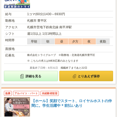
給与
1コマ(60分)1430～6930円
勤務地
札幌市 豊平区
アクセス
札幌市営地下鉄南北線 南平岸駅
シフト
週1日以上 1日1時間以上
時間帯
早朝
朝
昼
夕方
夜
夜勤
面接地
応募先
株式会社トライグループ ※勤務地：北海道札幌市豊平区
※ こちらの求人はWEB応募のみとなります
募集終了日時：8月31日
掲載終了まであと22日
詳細を見る
とりあえず保存
急募
アルバイト・パート
未経験者歓迎
【ホール】笑顔でスタート、ロイヤルホストの仲
間に。学生活躍中＊前払いあり