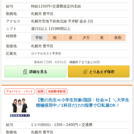
給与
時給1150円+交通費規定内支給
勤務地
札幌市 豊平区
アクセス
札幌市営地下鉄南北線 平岸駅 徒歩 2分
シフト
週2日以上 1日3時間以上
時間帯
早朝
朝
昼
夕方
夜
夜勤
面接地
札幌市 豊平区
応募先
ロイヤルホスト平岸店
募集終了日時：8月31日
掲載終了まであと22日
詳細を見る
とりあえず保存
アルバイト・パート
短期
未経験者歓迎
【塾の先生≪小学生対象/国語・社会≫】＼大学生
積極採用中／1科目だけの指導で◎私服OK！
給与
1コマ(60分)：1350～2400円＋交通費
勤務地
札幌市 豊平区