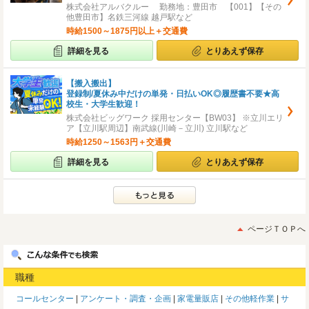
株式会社アルバクルー 勤務地：豊田市 【001】【その
他豊田市】名鉄三河線 越戸駅など
時給1500～1875円以上＋交通費
詳細を見る
とりあえず保存
【搬入搬出】
登録制/夏休み中だけの単発・日払いOK◎履歴書不要★高
校生・大学生歓迎！
株式会社ビッグワーク 採用センター【BW03】 ※立川エリ
ア【立川駅周辺】南武線(川崎－立川) 立川駅など
時給1250～1563円＋交通費
詳細を見る
とりあえず保存
ページＴＯＰへ
職種
コールセンター
アンケート・調査・企画
家電量販店
その他軽作業
サ