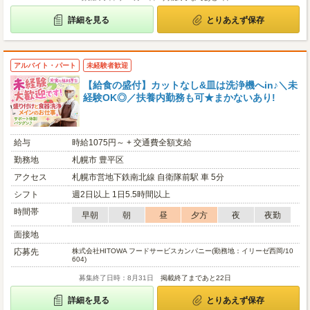
詳細を見る
とりあえず保存
アルバイト・パート
未経験者歓迎
【給食の盛付】カットなし&皿は洗浄機へin♪＼未
経験OK◎／扶養内勤務も可★まかないあり!
給与
時給1075円～ + 交通費全額支給
勤務地
札幌市 豊平区
アクセス
札幌市営地下鉄南北線 自衛隊前駅 車 5分
シフト
週2日以上 1日5.5時間以上
時間帯
早朝
朝
昼
夕方
夜
夜勤
面接地
応募先
株式会社HITOWA フードサービスカンパニー(勤務地：イリーゼ西岡/10
604)
募集終了日時：8月31日
掲載終了まであと22日
詳細を見る
とりあえず保存