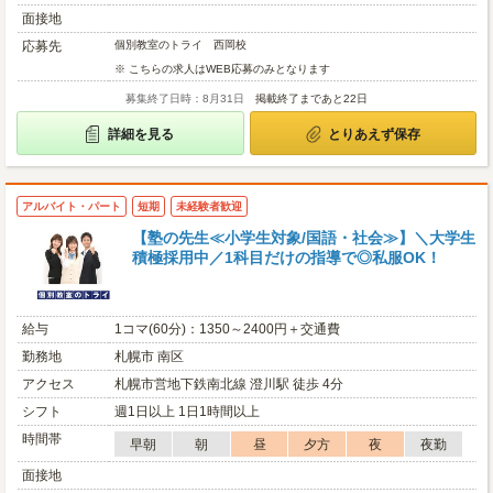
面接地
応募先
個別教室のトライ 西岡校
※ こちらの求人はWEB応募のみとなります
募集終了日時：8月31日
掲載終了まであと22日
詳細を見る
とりあえず保存
アルバイト・パート
短期
未経験者歓迎
【塾の先生≪小学生対象/国語・社会≫】＼大学生
積極採用中／1科目だけの指導で◎私服OK！
給与
1コマ(60分)：1350～2400円＋交通費
勤務地
札幌市 南区
アクセス
札幌市営地下鉄南北線 澄川駅 徒歩 4分
シフト
週1日以上 1日1時間以上
時間帯
早朝
朝
昼
夕方
夜
夜勤
面接地