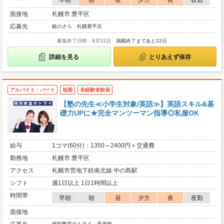
早朝
朝
昼
夕方
夜
夜勤
面接地
札幌市 豊平区
応募先
銀のさら 札幌豊平店
募集終了日時：8月31日
掲載終了まであと22日
詳細を見る
とりあえず保存
アルバイト・パート
短期
未経験者歓迎
【塾の先生≪小学生対象/英語≫】英語スキル&基
礎力UPに★完全マンツーマン指導◎私服OK
給与
1コマ(60分)：1350～2400円＋交通費
勤務地
札幌市 豊平区
アクセス
札幌市営地下鉄南北線 中の島駅
シフト
週1日以上 1日1時間以上
時間帯
早朝
朝
昼
夕方
夜
夜勤
面接地
個別教室のトライ 平岸校