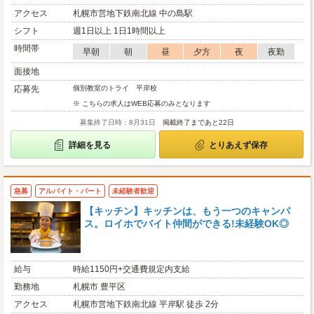
アクセス
札幌市営地下鉄南北線 中の島駅
シフト
週1日以上 1日1時間以上
時間帯
早朝
朝
昼
夕方
夜
夜勤
面接地
応募先
個別教室のトライ 平岸校
※ こちらの求人はWEB応募のみとなります
募集終了日時：8月31日
掲載終了まであと22日
詳細を見る
とりあえず保存
急募
アルバイト・パート
未経験者歓迎
【キッチン】キッチンは、もう一つのキャンパ
ス。ロイホでバイト仲間ができる!未経験OK◎
給与
時給1150円+交通費規定内支給
勤務地
札幌市 豊平区
アクセス
札幌市営地下鉄南北線 平岸駅 徒歩 2分