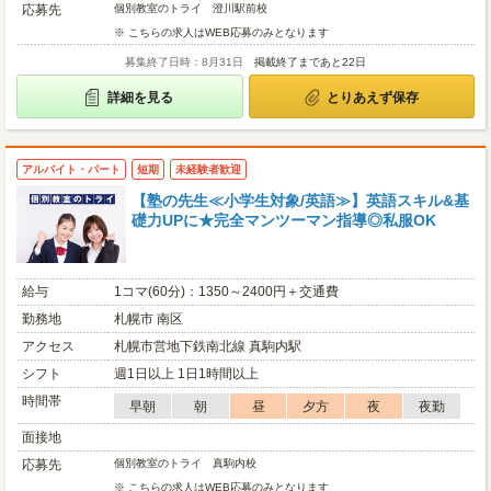
応募先
個別教室のトライ 澄川駅前校
※ こちらの求人はWEB応募のみとなります
募集終了日時：8月31日
掲載終了まであと22日
詳細を見る
とりあえず保存
アルバイト・パート
短期
未経験者歓迎
【塾の先生≪小学生対象/英語≫】英語スキル&基
礎力UPに★完全マンツーマン指導◎私服OK
給与
1コマ(60分)：1350～2400円＋交通費
勤務地
札幌市 南区
アクセス
札幌市営地下鉄南北線 真駒内駅
シフト
週1日以上 1日1時間以上
時間帯
早朝
朝
昼
夕方
夜
夜勤
面接地
応募先
個別教室のトライ 真駒内校
※ こちらの求人はWEB応募のみとなります