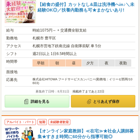
【給食の盛付】カットなし&皿は洗浄機へin♪＼未
経験OK◎／扶養内勤務も可★まかないあり!
給与
時給1075円～ + 交通費全額支給
勤務地
札幌市 豊平区
アクセス
札幌市営地下鉄南北線 自衛隊前駅 車 5分
シフト
週2日以上 1日6.5時間以上
時間帯
早朝
朝
昼
夕方
夜
夜勤
面接地
応募先
株式会社HITOWA フードサービスカンパニー(勤務地：イリーゼ西岡/10
603)
募集終了日時：8月31日
掲載終了まであと22日
詳細を見る
とりあえず保存
アルバイト・パート
短期
未経験者歓迎
【オンライン家庭教師】≪在宅≫★社会人講師募
集★すきま時間に60分から指導可能◎