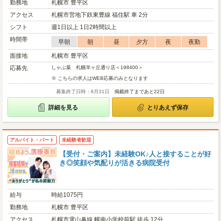
勤務地
札幌市 豊平区
アクセス
札幌市営地下鉄東豊線 福住駅 車 2分
シフト
週1日以上 1日2時間以上
時間帯
早朝
朝
昼
夕方
夜
夜勤
面接地
札幌市 豊平区
応募先
しゃぶ葉 札幌羊ヶ丘通り店＜198400＞
※ こちらの求人はWEB応募のみとなります
募集終了日時：8月31日
掲載終了まであと22日
詳細を見る
とりあえず保存
アルバイト・パート
未経験者歓迎
【受付・ご案内】未経験OK♪人と接することが好
き◎笑顔や気配りが活きる病院受付
給与
時給1075円
勤務地
札幌市 豊平区
アクセス
札幌市電山鼻線 幌南小学校前駅 徒歩 12分