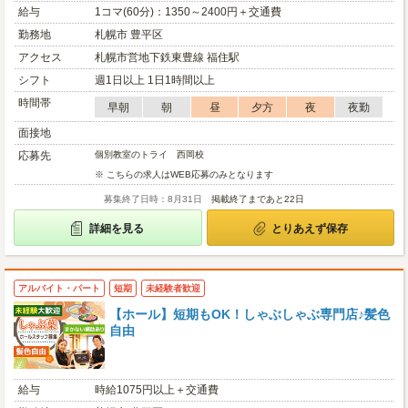
給与
1コマ(60分)：1350～2400円＋交通費
勤務地
札幌市 豊平区
アクセス
札幌市営地下鉄東豊線 福住駅
シフト
週1日以上 1日1時間以上
時間帯
早朝
朝
昼
夕方
夜
夜勤
面接地
応募先
個別教室のトライ 西岡校
※ こちらの求人はWEB応募のみとなります
募集終了日時：8月31日
掲載終了まであと22日
詳細を見る
とりあえず保存
アルバイト・パート
短期
未経験者歓迎
【ホール】短期もOK！しゃぶしゃぶ専門店♪髪色
自由
給与
時給1075円以上＋交通費