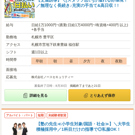
【交通誘導】＼[スタッフ想い]が溢れる好環境！
／無理なく長続き♪充実の手当て&高日収！!
給与
日給1万1000円~(夜勤:日給1万4000円~/有資格+400円 以上)
+各手当
勤務地
札幌市 豊平区
アクセス
札幌市営地下鉄東豊線 福住駅
シフト
週1日以上
時間帯
早朝
朝
昼
夕方
夜
夜勤
面接地
応募先
株式会社ノースセキュリティー
募集終了日時：8月30日
掲載終了まであと21日
詳細を見る
とりあえず保存
アルバイト・パート
短期
未経験者歓迎
【塾の先生≪小学生対象/国語・社会≫】＼大学生
積極採用中／1科目だけの指導で◎私服OK！