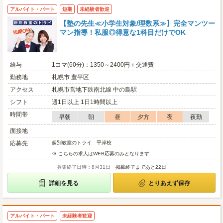
アルバイト・パート
短期
未経験者歓迎
【塾の先生≪小学生対象/理数系≫】完全マンツー
マン指導！私服◎得意な1科目だけでOK
給与
1コマ(60分)：1350～2400円＋交通費
勤務地
札幌市 豊平区
アクセス
札幌市営地下鉄南北線 中の島駅
シフト
週1日以上 1日1時間以上
時間帯
早朝
朝
昼
夕方
夜
夜勤
面接地
応募先
個別教室のトライ 平岸校
※ こちらの求人はWEB応募のみとなります
募集終了日時：8月31日
掲載終了まであと22日
詳細を見る
とりあえず保存
アルバイト・パート
未経験者歓迎