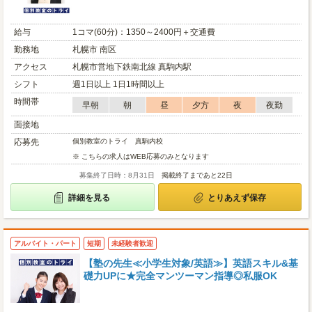
給与
1コマ(60分)：1350～2400円＋交通費
勤務地
札幌市 南区
アクセス
札幌市営地下鉄南北線 真駒内駅
シフト
週1日以上 1日1時間以上
時間帯
早朝
朝
昼
夕方
夜
夜勤
面接地
応募先
個別教室のトライ 真駒内校
※ こちらの求人はWEB応募のみとなります
募集終了日時：8月31日
掲載終了まであと22日
詳細を見る
とりあえず保存
アルバイト・パート
短期
未経験者歓迎
【塾の先生≪小学生対象/英語≫】英語スキル&基
礎力UPに★完全マンツーマン指導◎私服OK