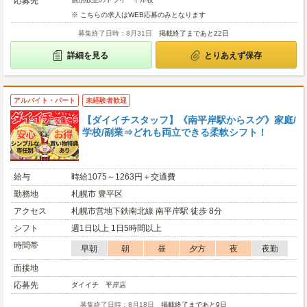
応募先
※ こちらの求人はWEB応募のみとなります
募集終了日時：8月31日
掲載終了まであと22日
詳細を見る
とりあえず保存
アルバイト・パート
未経験者歓迎
【ダイイチスタッフ】《南平岸駅からスグ》家庭/
学校/副業⇒どれも両立できる柔軟シフト！
給与
時給1075～1263円＋交通費
勤務地
札幌市 豊平区
アクセス
札幌市営地下鉄南北線 南平岸駅 徒歩 8分
シフト
週1日以上 1日5時間以上
時間帯
早朝
朝
昼
夕方
夜
夜勤
面接地
応募先
ダイイチ 平岸店
募集終了日時：8月18日
掲載終了まであと9日