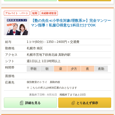
アルバイト・パート
短期
未経験者歓迎
【塾の先生≪小学生対象/理数系≫】完全マンツー
マン指導！私服◎得意な1科目だけでOK
給与
1コマ(60分)：1350～2400円＋交通費
勤務地
札幌市 南区
アクセス
札幌市営地下鉄南北線 真駒内駅
シフト
週1日以上 1日1時間以上
時間帯
早朝
朝
昼
夕方
夜
夜勤
面接地
応募先
個別教室のトライ 真駒内校
※ こちらの求人はWEB応募のみとなります
募集終了日時：8月31日
掲載終了まであと22日
詳細を見る
とりあえず保存