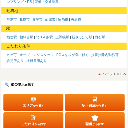
ンプリング・PR
警備・交通誘導
勤務地
芦別市
札幌市
赤平市
函館市
留萌市
恵庭市
駅
福住駅
柏林台駅
北３４条駅
上野幌駅
新さっぽろ駅
白石駅
こだわり条件
ヒゲ可
オープニングスタッフ
PCスキルが身に付く
扶養控除内勤務可
託児所あり
社員登用あり
ページＴＯＰへ
エリア
駅・路線
から探す
から探す
こだわり
職種
から探す
から探す