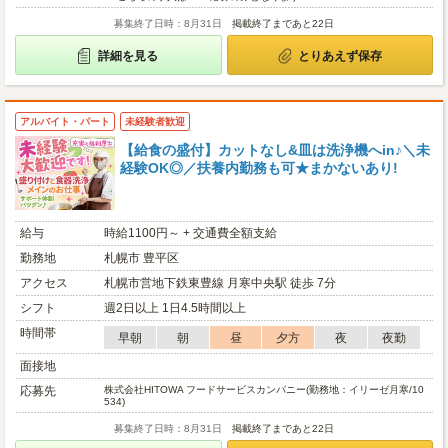
募集終了日時：8月31日
掲載終了まであと22日
詳細を見る
とりあえず保存
アルバイト・パート
未経験者歓迎
【給食の盛付】カットなし&皿は洗浄機へin♪＼未
経験OK◎／扶養内勤務も可★まかないあり!
給与
時給1100円～ + 交通費全額支給
勤務地
札幌市 豊平区
アクセス
札幌市営地下鉄東豊線 月寒中央駅 徒歩 7分
シフト
週2日以上 1日4.5時間以上
時間帯
早朝
朝
昼
夕方
夜
夜勤
面接地
応募先
株式会社HITOWA フードサービスカンパニー(勤務地：イリーゼ月寒/10
534)
募集終了日時：8月31日
掲載終了まであと22日