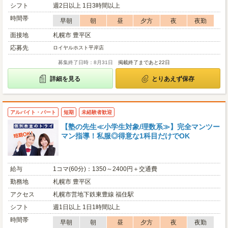
シフト
週2日以上 1日3時間以上
時間帯
早朝
朝
昼
夕方
夜
夜勤
面接地
札幌市 豊平区
応募先
ロイヤルホスト平岸店
募集終了日時：8月31日
掲載終了まであと22日
詳細を見る
とりあえず保存
アルバイト・パート
短期
未経験者歓迎
【塾の先生≪小学生対象/理数系≫】完全マンツー
マン指導！私服◎得意な1科目だけでOK
給与
1コマ(60分)：1350～2400円＋交通費
勤務地
札幌市 豊平区
アクセス
札幌市営地下鉄東豊線 福住駅
シフト
週1日以上 1日1時間以上
時間帯
早朝
朝
昼
夕方
夜
夜勤