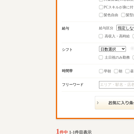
PCスキルが身に付
髪色自由
髪型
給与区分
給与
高収入・高時給
シフト
土日祝のみ勤務
時間帯
早朝
朝
昼
フリーワード
1
件中
1-1件目表示