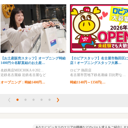
【お土産販売スタッフ】オープニング時給
【ロピアスタッフ】名古屋市熱田区
1400円☆名駅直結のお土産…
店！オープニングスタッフ大募…
名鉄商店MEICHIKA※202…
ロピア 熱田店
近鉄名古屋線 近鉄名古屋など
名古屋市営地下鉄名港線 日比野な…
オープニング：時給1400円…
時給1140円～1350円(…
あなたにピッタリのエリアや職種などのパート求人をご紹介しま