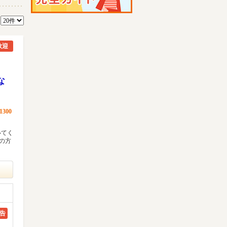
数
歓迎
た
な
300
いてく
の方
告