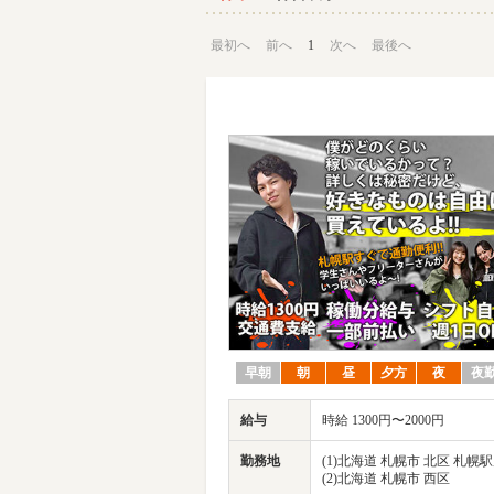
最初へ
前へ
1
次へ
最後へ
早朝
朝
昼
夕方
夜
夜
給与
時給 1300円〜2000円
勤務地
(1)北海道 札幌市 北区 札幌
(2)北海道 札幌市 西区