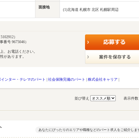
面接地
(1)北海道 札幌市 北区 札幌駅周辺
102912）
番号 9675046）
の上、お電話ください。
能性があります。
ポインター・テレマのパート
|
社会保険完備のパート
|
株式会社キャリア
|
並び替え
表示件
ト
あなたにぴったりのエリアや職種などのパート求人をご紹介しま