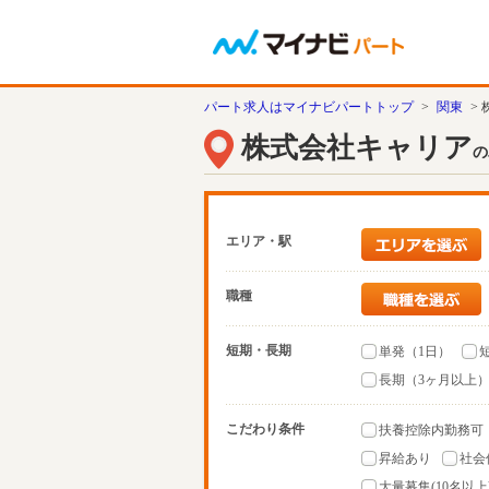
パート求人はマイナビパートトップ
>
関東
>
株式会社キャリア
の
エリア・駅
職種
短期・長期
単発（1日）
長期（3ヶ月以上
こだわり条件
扶養控除内勤務可
昇給あり
社会
大量募集(10名以上