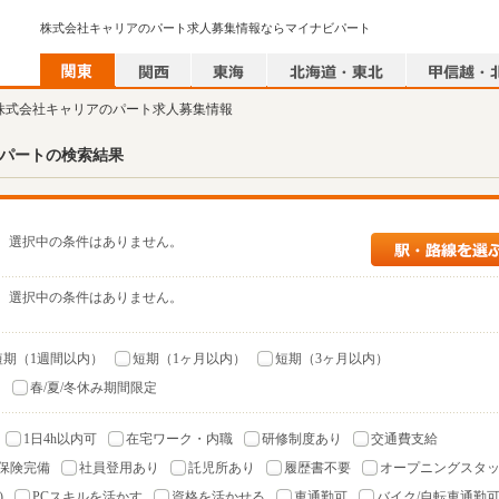
株式会社キャリアのパート求人募集情報ならマイナビパート
 株式会社キャリアのパート求人募集情報
パートの検索結果
選択中の条件はありません。
選択中の条件はありません。
短期（1週間以内）
短期（1ヶ月以内）
短期（3ヶ月以内）
）
春/夏/冬休み期間限定
1日4h以内可
在宅ワーク・内職
研修制度あり
交通費支給
保険完備
社員登用あり
託児所あり
履歴書不要
オープニングスタ
)
PCスキルを活かす
資格を活かせる
車通勤可
バイク/自転車通勤