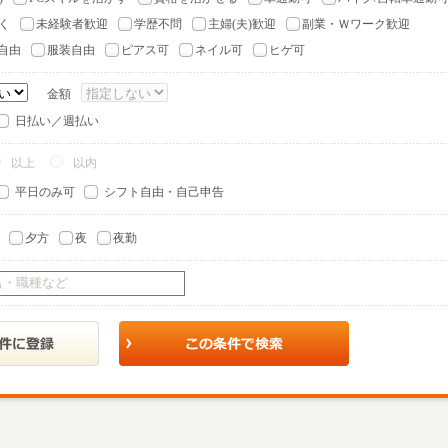
く
未経験者歓迎
学歴不問
主婦(夫)歓迎
副業・Ｗワーク歓迎
自由
服装自由
ピアス可
ネイル可
ヒゲ可
金額
日払い／週払い
以上
以内
平日のみ可
シフト自由・自己申告
夕方
夜
夜勤