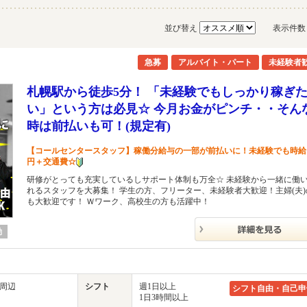
並び替え
表示件
急募
アルバイト・パート
未経験者
札幌駅から徒歩5分！ 「未経験でもしっかり稼ぎ
い」という方は必見☆ 今月お金がピンチ・・そん
時は前払いも可！(規定有)
【コールセンタースタッフ】稼働分給与の一部が前払いに！未経験でも時給1
円＋交通費☆
研修がとっても充実しているしサポート体制も万全☆ 未経験から一緒に働
れるスタッフを大募集！ 学生の方、フリーター、未経験者大歓迎！主婦(夫)
も大歓迎です！ Ｗワーク、高校生の方も活躍中！
勤
駅周辺
シフト
週1日以上
シフト自由・自己申
1日3時間以上