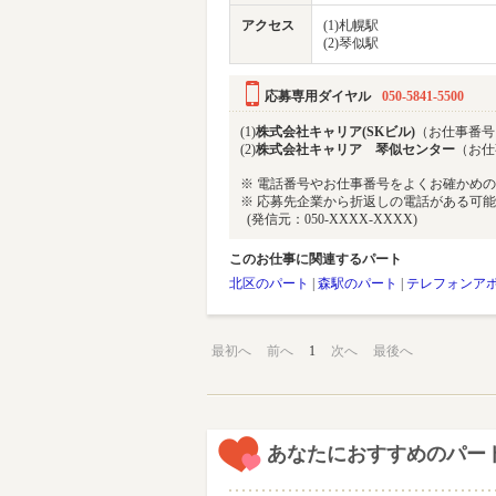
アクセス
(1)札幌駅
(2)琴似駅
応募専用ダイヤル
050-5841-5500
(1)
株式会社キャリア(SKビル)
（お仕事番号 5
(2)
株式会社キャリア 琴似センター
（お仕事
※ 電話番号やお仕事番号をよくお確かめ
※ 応募先企業から折返しの電話がある可
(発信元：050-XXXX-XXXX)
このお仕事に関連するパート
北区のパート
|
森駅のパート
|
テレフォンア
最初へ
前へ
1
次へ
最後へ
あなたにおすすめのパー