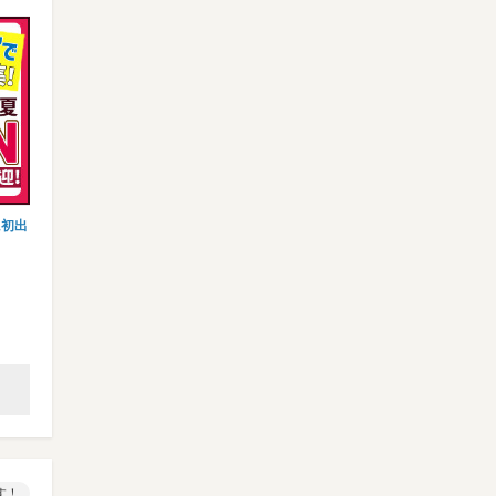
に初出
【搬入搬出】登録制/夏休み中だけの単
【イベントSTAFF】日給1万80
発・日払いOK◎履歴書不要★高…
＆週払い可能！展示…
株式会社ビッグワーク 採用センタ…
株式会社アクロス[新宿エリア]
南武線(川崎－立川) 立川など
山手線 新宿など
時給1250～1563円＋交…
時給1300～1500円＋交…
す！