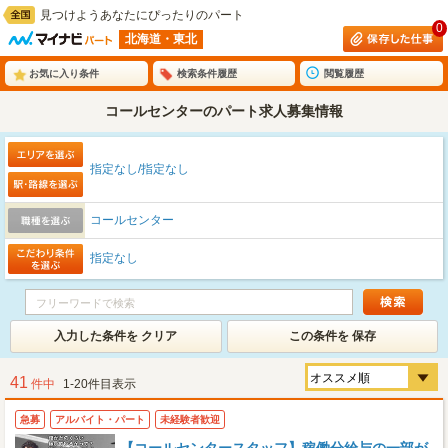
見つけようあなたにぴったりのパート
0
北海道・東北
お気に入り条件
検索条件履歴
閲覧履歴
コールセンターのパート求人募集情報
指定なし/指定なし
コールセンター
指定なし
入力した条件を クリア
この条件を 保存
41
件中
1-20件目表示
急募
アルバイト・パート
未経験者歓迎