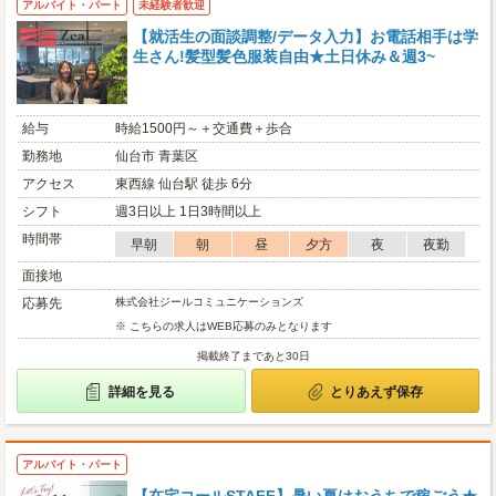
アルバイト・パート
未経験者歓迎
【就活生の面談調整/データ入力】お電話相手は学
生さん!髪型髪色服装自由★土日休み＆週3~
給与
時給1500円～＋交通費＋歩合
勤務地
仙台市 青葉区
アクセス
東西線 仙台駅 徒歩 6分
シフト
週3日以上 1日3時間以上
時間帯
早朝
朝
昼
夕方
夜
夜勤
面接地
応募先
株式会社ジールコミュニケーションズ
※ こちらの求人はWEB応募のみとなります
掲載終了まであと30日
詳細を見る
とりあえず保存
アルバイト・パート