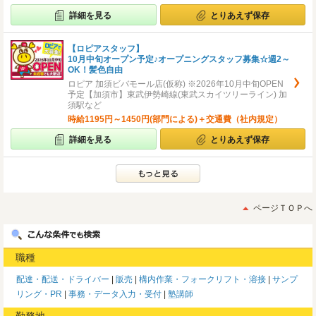
詳細を見る
とりあえず保存
【ロピアスタッフ】
10月中旬オープン予定♪オープニングスタッフ募集☆週2～
OK！髪色自由
ロピア 加須ビバモール店(仮称) ※2026年10月中旬OPEN
予定【加須市】東武伊勢崎線(東武スカイツリーライン) 加
須駅など
時給1195円～1450円(部門による)＋交通費（社内規定）
詳細を見る
とりあえず保存
ページＴＯＰへ
職種
配達・配送・ドライバー
販売
構内作業・フォークリフト・溶接
サンプ
リング・PR
事務・データ入力・受付
塾講師
勤務地