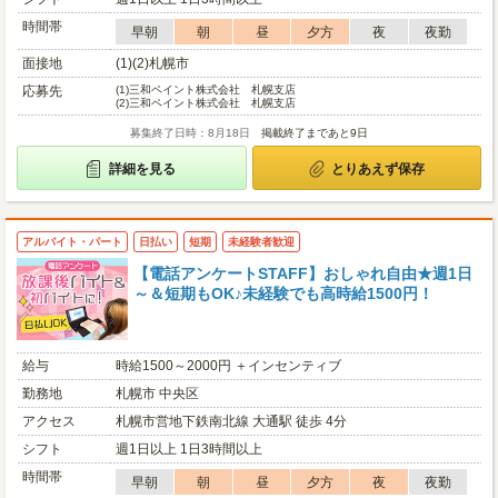
時間帯
早朝
朝
昼
夕方
夜
夜勤
面接地
(1)(2)札幌市
応募先
(1)
三和ペイント株式会社 札幌支店
(2)
三和ペイント株式会社 札幌支店
募集終了日時：8月18日
掲載終了まであと9日
詳細を見る
とりあえず保存
アルバイト・パート
日払い
短期
未経験者歓迎
【電話アンケートSTAFF】おしゃれ自由★週1日
～＆短期もOK♪未経験でも高時給1500円！
給与
時給1500～2000円 ＋インセンティブ
勤務地
札幌市 中央区
アクセス
札幌市営地下鉄南北線 大通駅 徒歩 4分
シフト
週1日以上 1日3時間以上
時間帯
早朝
朝
昼
夕方
夜
夜勤