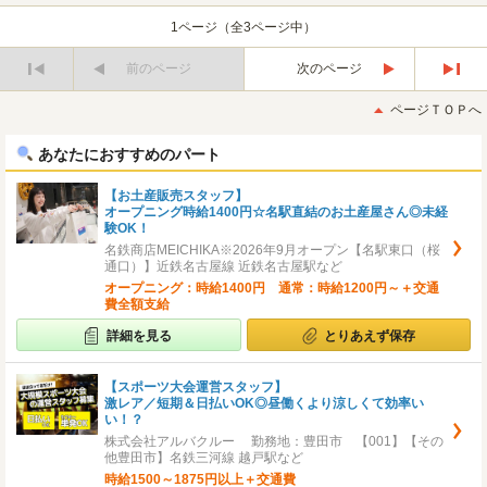
1ページ（全3ページ中）
前のページ
次のページ
最
最
初
後
ページＴＯＰへ
へ
へ
あなたにおすすめのパート
【お土産販売スタッフ】
オープニング時給1400円☆名駅直結のお土産屋さん◎未経
験OK！
名鉄商店MEICHIKA※2026年9月オープン【名駅東口（桜
通口）】近鉄名古屋線 近鉄名古屋駅など
オープニング：時給1400円 通常：時給1200円～＋交通
費全額支給
詳細を見る
とりあえず保存
【スポーツ大会運営スタッフ】
激レア／短期＆日払いOK◎昼働くより涼しくて効率い
い！？
株式会社アルバクルー 勤務地：豊田市 【001】【その
他豊田市】名鉄三河線 越戸駅など
時給1500～1875円以上＋交通費