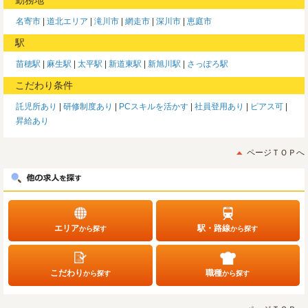
名寄市
道北エリア
滝川市
網走市
深川市
恵庭市
駅
苗穂駅
麻生駅
太平駅
新道東駅
新旭川駅
さっぽろ駅
こだわり条件
託児所あり
研修制度あり
PCスキルを活かす
社員登用あり
ピアス可
昇給あり
ページＴＯＰへ
エリア
駅・路線
から探す
から探す
こだわり
職種
から探す
から探す