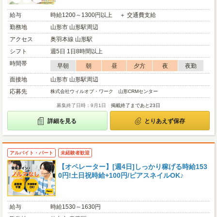
給与
時給1200～1300円以上 ＋ 交通費支給
勤務地
山形市 山形駅周辺
アクセス
奥羽本線 山形駅
シフト
週5日 1日8時間以上
時間帯
早朝
朝
昼
夕方
夜
夜勤
面接地
山形市 山形駅周辺
応募先
株式会社ウィルオブ・ワーク 山形CRMセンター
募集終了日時：9月1日
掲載終了まであと23日
詳細を見る
とりあえず保存
アルバイト・パート
未経験者歓迎
【オペレーター】[週4日]しっかり稼げる時給153
0円!土日祝時給+100円/ピアスネイルOK♪
給与
時給1530～1630円