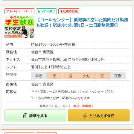
アルバイト・パート
もうすぐ終了
未経験者歓迎
【コールセンター】就職前の空いた期間だけ勤務
も歓迎！駅徒歩5分♪週3日～土日勤務歓迎◎
給与
時給1400～1600円+交通費
勤務地
仙台市 青葉区
アクセス
仙台市営地下鉄南北線 勾当台公園駅 徒歩 5分
シフト
週3日以上 1日3時間以上
時間帯
早朝
朝
昼
夕方
夜
夜勤
面接地
仙台市 青葉区
応募先
ＮＨＫ営業サービス株式会社 仙台コンタクトセンター【001】
※ こちらの求人はWEB応募のみとなります
募集終了日時：8月9日
本日、掲載終了
詳細を見る
とりあえず保存