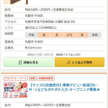
給与
時給1600～2500円＋交通費規定支給
勤務地
札幌市 中央区
アクセス
札幌市営地下鉄東西線 大通駅 徒歩 3分
シフト
週4日以上 1日3時間以上
時間帯
早朝
朝
昼
夕方
夜
夜勤
面接地
札幌市 中央区
応募先
株式会社nuovo
募集終了日時：8月27日
掲載終了まであと18日
詳細を見る
とりあえず保存
アルバイト・パート
短期
未経験者歓迎
【サイズの交換受付】事務デビュー歓迎◎S・
M・Lなどをポチポチ入力♪オープニング募集★
給与
時給1300円～1625円＋交通費支給