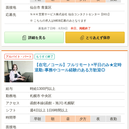
面接地
仙台市 青葉区
応募先
ＮＨＫ営業サービス株式会社 仙台コンタクトセンター【001】
※ こちらの求人はWEB応募のみとなります
募集終了日時：8月9日
本日、掲載終了
詳細を見る
とりあえず保存
アルバイト・パート
もうすぐ終了
【在宅／コール】フルリモート×平日のみ★定時
退勤♪事務やコール経験のある方歓迎◎
給与
時給1300円以上
勤務地
札幌市 中央区
アクセス
函館本線(函館－旭川) 札幌駅
シフト
週4日以上 1日6時間以上
時間帯
早朝
朝
昼
夕方
夜
夜勤
面接地