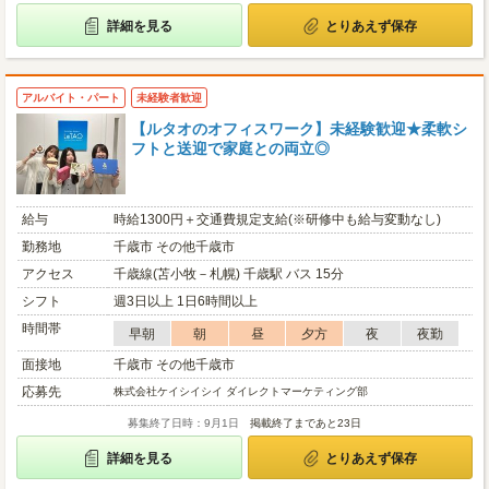
詳細を見る
とりあえず保存
アルバイト・パート
未経験者歓迎
【ルタオのオフィスワーク】未経験歓迎★柔軟シ
フトと送迎で家庭との両立◎
給与
時給1300円＋交通費規定支給(※研修中も給与変動なし)
勤務地
千歳市 その他千歳市
アクセス
千歳線(苫小牧－札幌) 千歳駅 バス 15分
シフト
週3日以上 1日6時間以上
時間帯
早朝
朝
昼
夕方
夜
夜勤
面接地
千歳市 その他千歳市
応募先
株式会社ケイシイシイ ダイレクトマーケティング部
募集終了日時：9月1日
掲載終了まであと23日
詳細を見る
とりあえず保存