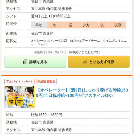
勤務地
仙台市 青葉区
アクセス
東北本線 仙台駅 徒歩 6分
シフト
週4日以上 1日8時間以上
時間帯
早朝
朝
昼
夕方
夜
夜勤
面接地
仙台市 青葉区
応募先
オペレーションサービス部 仙台シェアードチーム（タイムズコミュニ
ケーション）
募集終了日時：8月31日
掲載終了まであと22日
詳細を見る
とりあえず保存
アルバイト・パート
未経験者歓迎
【オペレーター】[週3日]しっかり稼げる時給153
0円!土日祝時給+100円/ピアスネイルOK♪
給与
時給1530～1630円
勤務地
仙台市 青葉区
アクセス
東北本線 仙台駅 徒歩 6分