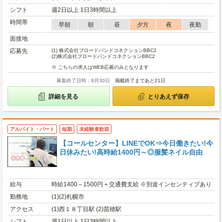
シフト
週2日以上 1日3時間以上
時間帯
早朝
朝
昼
夕方
夜
夜勤
面接地
応募先
(1)
株式会社ブロードバンドコネクションBBC2
(2)
株式会社ブロードバンドコネクションBBC2
※ こちらの求人はWEB応募のみとなります
募集終了日時：8月30日
掲載終了まであと21日
詳細を見る
とりあえず保存
アルバイト・パート
短期
未経験者歓迎
【コールセンター】LINEでOK⇒今日働きたい!今
日休みたい!高時給1400円～◎服髪ネイル自由
給与
時給1400～1500円＋交通費支給 ※別途インセンティブあり
勤務地
(1)(2)札幌市
アクセス
(1)西１８丁目駅 (2)苗穂駅
シフト
週1日以上 1日3時間以上