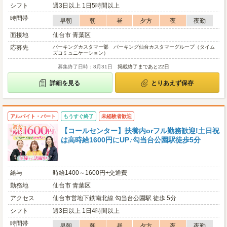
シフト
週3日以上 1日5時間以上
時間帯
早朝
朝
昼
夕方
夜
夜勤
面接地
仙台市 青葉区
応募先
パーキングカスタマー部 パーキング仙台カスタマーグループ（タイム
ズコミュニケーション）
募集終了日時：8月31日
掲載終了まであと22日
詳細を見る
とりあえず保存
アルバイト・パート
もうすぐ終了
未経験者歓迎
【コールセンター】扶養内orフル勤務歓迎!土日祝
は高時給1600円にUP♪勾当台公園駅徒歩5分
給与
時給1400～1600円+交通費
勤務地
仙台市 青葉区
アクセス
仙台市営地下鉄南北線 勾当台公園駅 徒歩 5分
シフト
週3日以上 1日4時間以上
時間帯
早朝
朝
昼
夕方
夜
夜勤