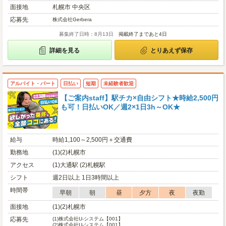
面接地
札幌市 中央区
応募先
株式会社Gerbera
募集終了日時：8月13日
掲載終了まであと4日
詳細を見る
とりあえず保存
アルバイト・パート
日払い
短期
未経験者歓迎
【ご案内staff】駅チカ×自由シフト★時給2,500円
も可！日払いOK／週2×1日3h～OK★
給与
時給1,100～2,500円＋交通費
勤務地
(1)(2)札幌市
アクセス
(1)大通駅 (2)札幌駅
シフト
週2日以上 1日3時間以上
時間帯
早朝
朝
昼
夕方
夜
夜勤
面接地
(1)(2)札幌市
応募先
(1)
株式会社U-システム【001】
(2)
株式会社U-システム【001】