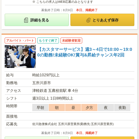
※ こちらの求人はWEB応募のみとなります
募集終了日時：8月9日
本日、掲載終了
詳細を見る
とりあえず保存
アルバイト・パート
もうすぐ終了
未経験者歓迎
【カスタマーサービス】週3～4日で10:00～19:0
0の勤務!未経験OK!賞与&昇給チャンス年2回
給与
時給1029円以上
勤務地
五所川原市
アクセス
津軽鉄道 五農校前駅 車 4分
シフト
週3日以上 1日8時間以上
時間帯
早朝
朝
昼
夕方
夜
夜勤
面接地
応募先
佐川急便株式会社 五所川原営業所(勤務先:五所川原営業所)
募集終了日時：8月9日
本日、掲載終了