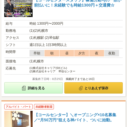
【コールセンタースタッフ】稼働分給与の一部が
前払いに！未経験でも時給1300円＋交通費☆
給与
時給 1300円〜2000円
勤務地
(1)(2)札幌市
アクセス
(1)札幌駅 (2)琴似駅
シフト
週1日以上 1日3時間以上
時間帯
早朝
朝
昼
夕方
夜
夜勤
面接地
(1)札幌市
応募先
(1)
株式会社キャリア(SKビル)
(2)
株式会社キャリア 琴似センター
募集終了日時：8月25日
掲載終了まであと16日
詳細を見る
とりあえず保存
アルバイト・パート
未経験者歓迎
【コールセンター】＼オープニング×10名募集
／“月50万円”狙える神バイト、ついに始動。