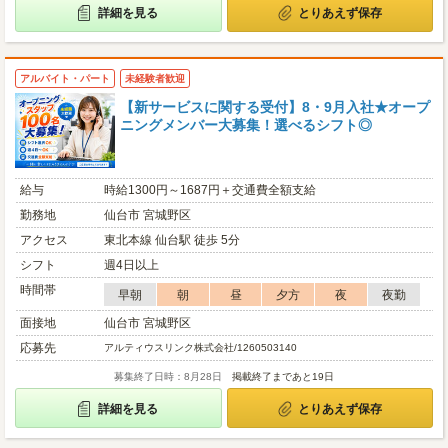
詳細を見る
とりあえず保存
アルバイト・パート
未経験者歓迎
【新サービスに関する受付】8・9月入社★オープ
ニングメンバー大募集！選べるシフト◎
給与
時給1300円～1687円＋交通費全額支給
勤務地
仙台市 宮城野区
アクセス
東北本線 仙台駅 徒歩 5分
シフト
週4日以上
時間帯
早朝
朝
昼
夕方
夜
夜勤
面接地
仙台市 宮城野区
応募先
アルティウスリンク株式会社/1260503140
募集終了日時：8月28日
掲載終了まであと19日
詳細を見る
とりあえず保存