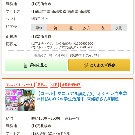
勤務地
(1)(2)仙台市
アクセス
(1)東北本線 仙台駅 (2)東西線 仙台駅
シフト
週3日以上
時間帯
早朝
朝
昼
夕方
夜
夜勤
面接地
(1)(2)仙台市
応募先
(1)
アルティウスリンク株式会社/1260606700
(2)
アルティウスリンク株式会社/1260606700
募集終了日時：8月30日
掲載終了まであと21日
詳細を見る
とりあえず保存
アルバイト・パート
日払い
短期
未経験者歓迎
【コール】マニュアル読むだけ♪オシャレ自由◎
≪日払いOK≫学生活躍中♪未経験さん9割超
給与
時給1500～2500円+通勤手当
勤務地
(1)(2)札幌市
アクセス
(1)大通駅 (2)さっぽろ駅