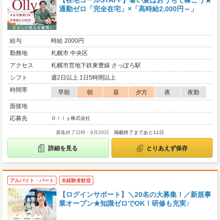
【在宅コールSTAFF】暑い夏はおうちで稼ごう★
通勤ゼロ「完全在宅」×「高時給2,000円～」
給与
時給 2000円
勤務地
札幌市 中央区
アクセス
札幌市営地下鉄東豊線 さっぽろ駅
シフト
週2日以上 1日5時間以上
時間帯
早朝
朝
昼
夕方
夜
夜勤
面接地
応募先
Ｏｌｌｙ株式会社
募集終了日時：8月20日
掲載終了まであと11日
詳細を見る
とりあえず保存
アルバイト・パート
未経験者歓迎
【ログインサポート】＼20名の大募集！／新規事
業オープン★知識ゼロでOK！研修も充実♪