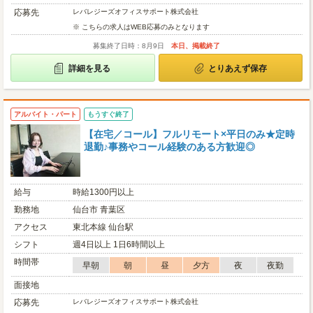
応募先
レバレジーズオフィスサポート株式会社
※ こちらの求人はWEB応募のみとなります
募集終了日時：8月9日
本日、掲載終了
詳細を見る
とりあえず保存
アルバイト・パート
もうすぐ終了
【在宅／コール】フルリモート×平日のみ★定時
退勤♪事務やコール経験のある方歓迎◎
給与
時給1300円以上
勤務地
仙台市 青葉区
アクセス
東北本線 仙台駅
シフト
週4日以上 1日6時間以上
時間帯
早朝
朝
昼
夕方
夜
夜勤
面接地
応募先
レバレジーズオフィスサポート株式会社