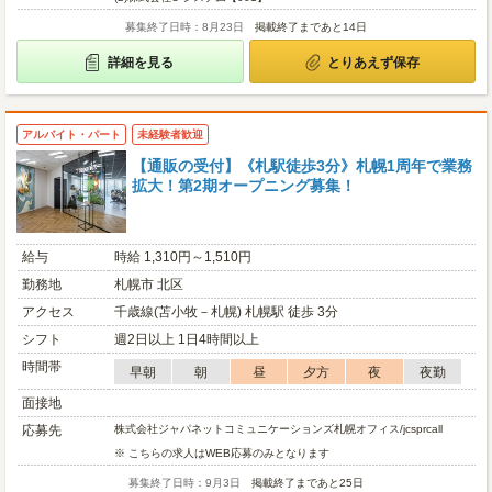
募集終了日時：8月23日
掲載終了まであと14日
詳細を見る
とりあえず保存
アルバイト・パート
未経験者歓迎
【通販の受付】《札駅徒歩3分》札幌1周年で業務
拡大！第2期オープニング募集！
給与
時給 1,310円～1,510円
勤務地
札幌市 北区
アクセス
千歳線(苫小牧－札幌) 札幌駅 徒歩 3分
シフト
週2日以上 1日4時間以上
時間帯
早朝
朝
昼
夕方
夜
夜勤
面接地
応募先
株式会社ジャパネットコミュニケーションズ札幌オフィス/jcsprcall
※ こちらの求人はWEB応募のみとなります
募集終了日時：9月3日
掲載終了まであと25日