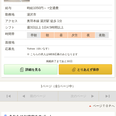
給与
時給1050円～ +交通費
勤務地
湯沢市
アクセス
奥羽本線 湯沢駅 徒歩 1分
シフト
週3日以上 1日4.5時間以上
時間帯
早朝
朝
昼
夕方
夜
夜勤
面接地
応募先
Yuinas（ゆいなす）
※ こちらの求人はWEB応募のみとなります
掲載終了まであと30日
詳細を見る
とりあえず保存
1ページ（全1ページ中）
前のページ
次のページ
最
最
初
後
ページＴＯＰへ
へ
へ