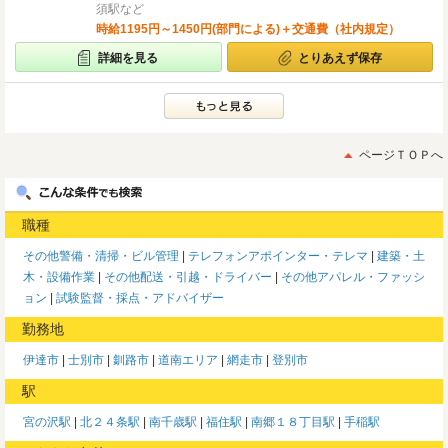
須駅など
時給1195円～1450円(部門による)＋交通費（社内規定）
詳細を見る
とりあえず保存
ページＴＯＰへ
職種
その他警備・清掃・ビル管理
テレフォンアポインター・テレマ
建築・土
木・設備作業
その他配送・引越・ドライバー
その他アパレル・ファッシ
ョン
試験監督・採点・アドバイザー
勤務地
伊達市
士別市
釧路市
道南エリア
網走市
登別市
駅
宮の沢駅
北２４条駅
南千歳駅
福住駅
南郷１８丁目駅
手稲駅