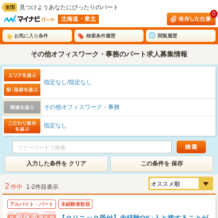
見つけようあなたにぴったりのパート
0
北海道・東北
お気に入り条件
検索条件履歴
閲覧履歴
その他オフィスワーク・事務のパート求人募集情報
指定なし/指定なし
その他オフィスワーク・事務
指定なし
入力した条件を クリア
この条件を 保存
2
件中
1-2件目表示
アルバイト・パート
未経験者歓迎