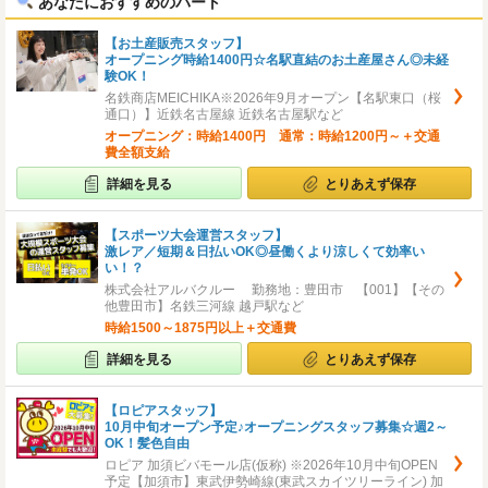
あなたにおすすめのパート
【お土産販売スタッフ】
オープニング時給1400円☆名駅直結のお土産屋さん◎未経
験OK！
名鉄商店MEICHIKA※2026年9月オープン【名駅東口（桜
通口）】近鉄名古屋線 近鉄名古屋駅など
オープニング：時給1400円 通常：時給1200円～＋交通
費全額支給
詳細を見る
とりあえず保存
【スポーツ大会運営スタッフ】
激レア／短期＆日払いOK◎昼働くより涼しくて効率い
い！？
株式会社アルバクルー 勤務地：豊田市 【001】【その
他豊田市】名鉄三河線 越戸駅など
時給1500～1875円以上＋交通費
詳細を見る
とりあえず保存
【ロピアスタッフ】
10月中旬オープン予定♪オープニングスタッフ募集☆週2～
OK！髪色自由
ロピア 加須ビバモール店(仮称) ※2026年10月中旬OPEN
予定【加須市】東武伊勢崎線(東武スカイツリーライン) 加