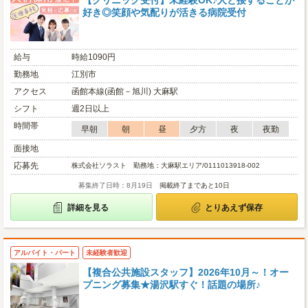
【クリニック受付】未経験OK♪人と接することが
好き◎笑顔や気配りが活きる病院受付
給与
時給1090円
勤務地
江別市
アクセス
函館本線(函館－旭川) 大麻駅
シフト
週2日以上
時間帯
早朝
朝
昼
夕方
夜
夜勤
面接地
応募先
株式会社ソラスト 勤務地：大麻駅エリア/0111013918-002
募集終了日時：8月19日
掲載終了まであと10日
詳細を見る
とりあえず保存
アルバイト・パート
未経験者歓迎
【複合公共施設スタッフ】2026年10月～！オー
プニング募集★湯沢駅すぐ！話題の場所♪