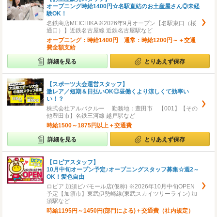
オープニング時給1400円☆名駅直結のお土産屋さん◎未経
験OK！
名鉄商店MEICHIKA※2026年9月オープン【名駅東口（桜
通口）】近鉄名古屋線 近鉄名古屋駅など
オープニング：時給1400円 通常：時給1200円～＋交通
費全額支給
詳細を見る
とりあえず保存
【スポーツ大会運営スタッフ】
激レア／短期＆日払いOK◎昼働くより涼しくて効率い
い！？
株式会社アルバクルー 勤務地：豊田市 【001】【その
他豊田市】名鉄三河線 越戸駅など
時給1500～1875円以上＋交通費
詳細を見る
とりあえず保存
【ロピアスタッフ】
10月中旬オープン予定♪オープニングスタッフ募集☆週2～
OK！髪色自由
ロピア 加須ビバモール店(仮称) ※2026年10月中旬OPEN
予定【加須市】東武伊勢崎線(東武スカイツリーライン) 加
須駅など
時給1195円～1450円(部門による)＋交通費（社内規定）