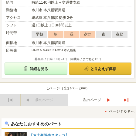
給与
時給1140円以上＋交通費支給
勤務地
市川市 本八幡駅周辺
アクセス
総武線 本八幡駅 徒歩 2分
シフト
週1日以上 1日3時間以上
時間帯
早朝
朝
昼
夕方
夜
夜勤
面接地
市川市 本八幡駅周辺
応募先
HAIR & MAKE EARTH 本八幡店
募集終了日時：8月24日
掲載終了まであと15日
詳細を見る
とりあえず保存
1ページ（全37ページ中）
前のページ
次のページ
最
最
初
後
ページＴＯＰへ
へ
へ
あなたにおすすめのパート
【お土産販売スタッフ】