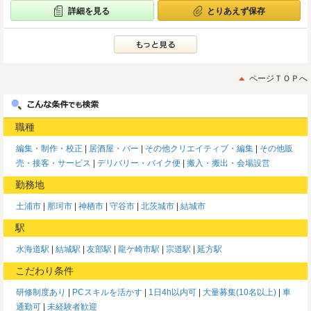
詳細を見る
とりあえず保存
ページＴＯＰへ
職種
編集・制作・校正
居酒屋・バー
その他クリエイティブ・編集
その他販
売・接客・サービス
デリバリー・バイク便
搬入・搬出・会場設営
勤務地
土浦市
那珂市
神栖市
守谷市
北茨城市
結城市
駅
水海道駅
結城駅
友部駅
龍ケ崎市駅
宗道駅
延方駅
こだわり条件
研修制度あり
PCスキルを活かす
1日4h以内可
大量募集(10名以上)
車
通勤可
未経験者歓迎