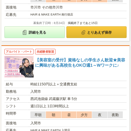
面接地
市川市 その他市川市
応募先
HAIR & MAKE EARTH 南行徳店
募集終了日時：8月24日
掲載終了まであと15日
詳細を見る
とりあえず保存
アルバイト・パート
未経験者歓迎
【美容室の受付】資格なしの学生さん歓迎★美容
に興味がある高校生もOK◎週1～Wワークに♪
給与
時給1150円以上＋交通費支給
勤務地
入間市
アクセス
西武池袋線 武蔵藤沢駅 車 5分
シフト
週1日以上 1日3時間以上
時間帯
早朝
朝
昼
夕方
夜
夜勤
面接地
入間市
応募先
HAIR & MAKE EARTH 入間店