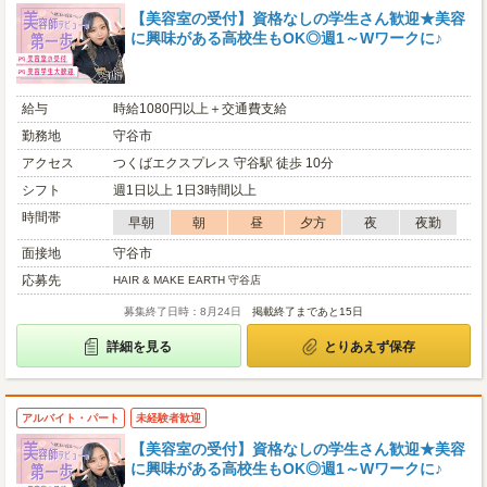
【美容室の受付】資格なしの学生さん歓迎★美容
に興味がある高校生もOK◎週1～Wワークに♪
給与
時給1080円以上＋交通費支給
勤務地
守谷市
アクセス
つくばエクスプレス 守谷駅 徒歩 10分
シフト
週1日以上 1日3時間以上
時間帯
早朝
朝
昼
夕方
夜
夜勤
面接地
守谷市
応募先
HAIR & MAKE EARTH 守谷店
募集終了日時：8月24日
掲載終了まであと15日
詳細を見る
とりあえず保存
アルバイト・パート
未経験者歓迎
【美容室の受付】資格なしの学生さん歓迎★美容
に興味がある高校生もOK◎週1～Wワークに♪