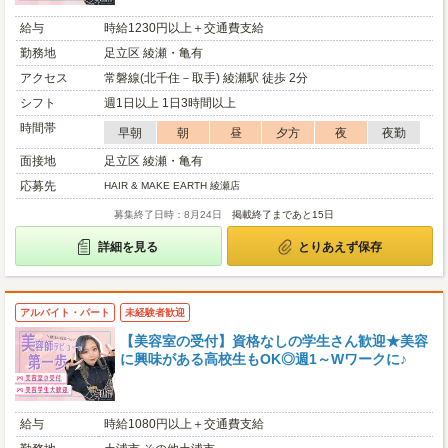
給与
時給1230円以上＋交通費支給
勤務地
足立区 綾瀬・亀有
アクセス
常磐線(北千住－取手) 綾瀬駅 徒歩 2分
シフト
週1日以上 1日3時間以上
時間帯
早朝
朝
昼
夕方
夜
夜勤
面接地
足立区 綾瀬・亀有
応募先
HAIR & MAKE EARTH 綾瀬店
募集終了日時：8月24日
掲載終了まであと15日
詳細を見る
とりあえず保存
アルバイト・パート
未経験者歓迎
【美容室の受付】資格なしの学生さん歓迎★美容
に興味がある高校生もOK◎週1～Wワークに♪
給与
時給1080円以上＋交通費支給