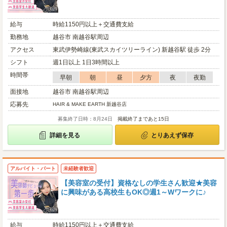
給与
時給1150円以上＋交通費支給
勤務地
越谷市 南越谷駅周辺
アクセス
東武伊勢崎線(東武スカイツリーライン) 新越谷駅 徒歩 2分
シフト
週1日以上 1日3時間以上
時間帯
早朝
朝
昼
夕方
夜
夜勤
面接地
越谷市 南越谷駅周辺
応募先
HAIR & MAKE EARTH 新越谷店
募集終了日時：8月24日
掲載終了まであと15日
詳細を見る
とりあえず保存
アルバイト・パート
未経験者歓迎
【美容室の受付】資格なしの学生さん歓迎★美容
に興味がある高校生もOK◎週1～Wワークに♪
給与
時給1150円以上＋交通費支給