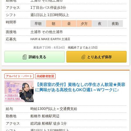
勤務地
土浦市 その他土浦市
アクセス
1丁目台バス停徒歩3分
シフト
週1日以上 1日3時間以上
時間帯
早朝
朝
昼
夕方
夜
夜勤
面接地
土浦市 その他土浦市
応募先
HAIR & MAKE EARTH 土浦店
募集終了日時：8月24日
掲載終了まであと15日
詳細を見る
とりあえず保存
アルバイト・パート
未経験者歓迎
【美容室の受付】資格なしの学生さん歓迎★美容
に興味がある高校生もOK◎週1～Wワークに♪
給与
時給1300円以上＋交通費支給
勤務地
船橋市 船橋駅周辺
アクセス
総武線 船橋駅 徒歩 1分
シフト
週1日以上 1日3時間以上