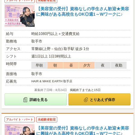
アルバイト・パート
未経験者歓迎
【美容室の受付】資格なしの学生さん歓迎★美容
に興味がある高校生もOK◎週1～Wワークに♪
給与
時給1080円以上＋交通費支給
勤務地
取手市
アクセス
常磐線(上野－仙台) 取手駅 徒歩 1分
シフト
週1日以上 1日3時間以上
時間帯
早朝
朝
昼
夕方
夜
夜勤
面接地
取手市
応募先
HAIR & MAKE EARTH 取手店
募集終了日時：8月24日
掲載終了まであと15日
詳細を見る
とりあえず保存
アルバイト・パート
未経験者歓迎
【美容室の受付】資格なしの学生さん歓迎★美容
に興味がある高校生もOK◎週1～Wワークに♪