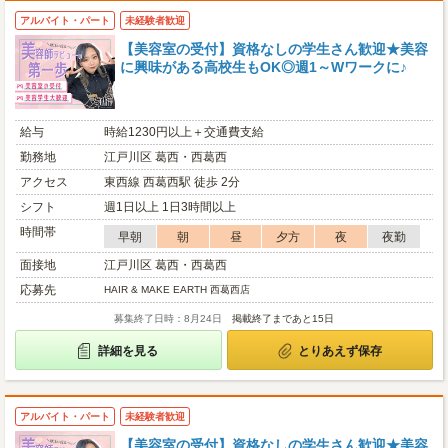
アルバイト・パート
未経験者歓迎
【美容室の受付】資格なしの学生さん歓迎★美容
に興味がある高校生もOK◎週1～Wワークに♪
給与
時給1230円以上＋交通費支給
勤務地
江戸川区 葛西・西葛西
アクセス
東西線 西葛西駅 徒歩 2分
シフト
週1日以上 1日3時間以上
時間帯
早朝
朝
昼
夕方
夜
夜勤
面接地
江戸川区 葛西・西葛西
応募先
HAIR & MAKE EARTH 西葛西店
募集終了日時：8月24日
掲載終了まであと15日
詳細を見る
とりあえず保存
アルバイト・パート
未経験者歓迎
【美容室の受付】資格なしの学生さん歓迎★美容