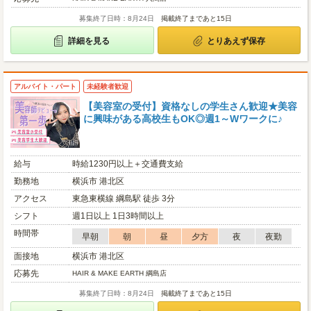
募集終了日時：8月24日
掲載終了まであと15日
詳細を見る
とりあえず保存
アルバイト・パート
未経験者歓迎
【美容室の受付】資格なしの学生さん歓迎★美容
に興味がある高校生もOK◎週1～Wワークに♪
給与
時給1230円以上＋交通費支給
勤務地
横浜市 港北区
アクセス
東急東横線 綱島駅 徒歩 3分
シフト
週1日以上 1日3時間以上
時間帯
早朝
朝
昼
夕方
夜
夜勤
面接地
横浜市 港北区
応募先
HAIR & MAKE EARTH 綱島店
募集終了日時：8月24日
掲載終了まであと15日