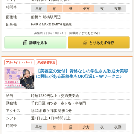
時間帯
早朝
朝
昼
夕方
夜
夜勤
面接地
船橋市 船橋駅周辺
応募先
HAIR & MAKE EARTH 船橋店
募集終了日時：8月24日
掲載終了まであと15日
詳細を見る
とりあえず保存
アルバイト・パート
未経験者歓迎
【美容室の受付】資格なしの学生さん歓迎★美容
に興味がある高校生もOK◎週1～Wワークに♪
給与
時給1230円以上＋交通費支給
勤務地
千代田区 四ツ谷・市ヶ谷・半蔵門
アクセス
総武線 市ケ谷駅 徒歩 1分
シフト
週1日以上 1日3時間以上
時間帯
早朝
朝
昼
夕方
夜
夜勤