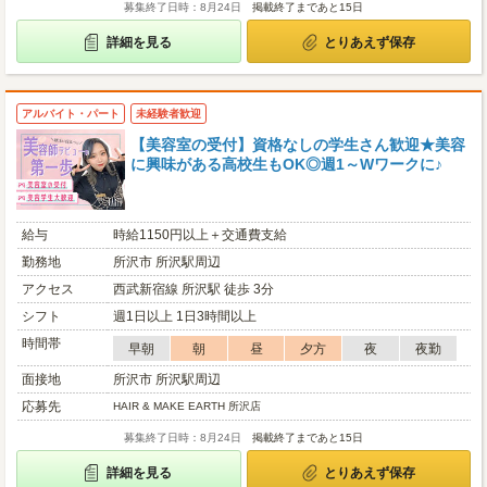
募集終了日時：8月24日
掲載終了まであと15日
詳細を見る
とりあえず保存
アルバイト・パート
未経験者歓迎
【美容室の受付】資格なしの学生さん歓迎★美容
に興味がある高校生もOK◎週1～Wワークに♪
給与
時給1150円以上＋交通費支給
勤務地
所沢市 所沢駅周辺
アクセス
西武新宿線 所沢駅 徒歩 3分
シフト
週1日以上 1日3時間以上
時間帯
早朝
朝
昼
夕方
夜
夜勤
面接地
所沢市 所沢駅周辺
応募先
HAIR & MAKE EARTH 所沢店
募集終了日時：8月24日
掲載終了まであと15日
詳細を見る
とりあえず保存