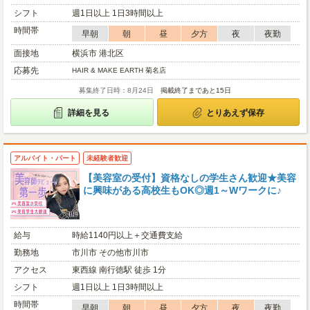
シフト
週1日以上 1日3時間以上
時間帯
早朝
朝
昼
夕方
夜
夜勤
面接地
横浜市 港北区
応募先
HAIR & MAKE EARTH 菊名店
募集終了日時：8月24日
掲載終了まであと15日
詳細を見る
とりあえず保存
アルバイト・パート
未経験者歓迎
【美容室の受付】資格なしの学生さん歓迎★美容
に興味がある高校生もOK◎週1～Wワークに♪
給与
時給1140円以上＋交通費支給
勤務地
市川市 その他市川市
アクセス
東西線 南行徳駅 徒歩 1分
シフト
週1日以上 1日3時間以上
時間帯
早朝
朝
昼
夕方
夜
夜勤