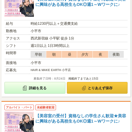
に興味がある高校生もOK◎週1～Wワークに♪
給与
時給1230円以上＋交通費支給
勤務地
小平市
アクセス
西武新宿線 小平駅 徒歩 1分
シフト
週1日以上 1日3時間以上
時間帯
早朝
朝
昼
夕方
夜
夜勤
面接地
小平市
応募先
HAIR & MAKE EARTH 小平店
募集終了日時：8月24日
掲載終了まであと15日
詳細を見る
とりあえず保存
アルバイト・パート
未経験者歓迎
【美容室の受付】資格なしの学生さん歓迎★美容
に興味がある高校生もOK◎週1～Wワークに♪