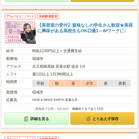
アルバイト・パート
未経験者歓迎
【美容室の受付】資格なしの学生さん歓迎★美容
に興味がある高校生もOK◎週1～Wワークに♪
給与
時給1230円以上＋交通費支給
勤務地
稲城市
アクセス
京王相模原線 若葉台駅 徒歩 1分
シフト
週1日以上 1日3時間以上
時間帯
早朝
朝
昼
夕方
夜
夜勤
面接地
稲城市
応募先
HAIR & MAKE EARTH 若葉台店
募集終了日時：8月24日
掲載終了まであと15日
詳細を見る
とりあえず保存