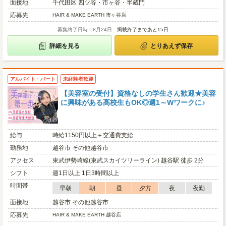
面接地
千代田区 四ツ谷・市ヶ谷・半蔵門
応募先
HAIR & MAKE EARTH 市ヶ谷店
募集終了日時：8月24日
掲載終了まであと15日
詳細を見る
とりあえず保存
アルバイト・パート
未経験者歓迎
【美容室の受付】資格なしの学生さん歓迎★美容
に興味がある高校生もOK◎週1～Wワークに♪
給与
時給1150円以上＋交通費支給
勤務地
越谷市 その他越谷市
アクセス
東武伊勢崎線(東武スカイツリーライン) 越谷駅 徒歩 2分
シフト
週1日以上 1日3時間以上
時間帯
早朝
朝
昼
夕方
夜
夜勤
面接地
越谷市 その他越谷市
応募先
HAIR & MAKE EARTH 越谷店