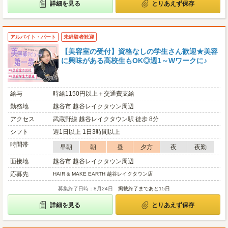
詳細を見る
とりあえず保存
アルバイト・パート
未経験者歓迎
【美容室の受付】資格なしの学生さん歓迎★美容
に興味がある高校生もOK◎週1～Wワークに♪
給与
時給1150円以上＋交通費支給
勤務地
越谷市 越谷レイクタウン周辺
アクセス
武蔵野線 越谷レイクタウン駅 徒歩 8分
シフト
週1日以上 1日3時間以上
時間帯
早朝
朝
昼
夕方
夜
夜勤
面接地
越谷市 越谷レイクタウン周辺
応募先
HAIR & MAKE EARTH 越谷レイクタウン店
募集終了日時：8月24日
掲載終了まであと15日
詳細を見る
とりあえず保存