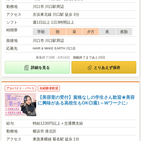
勤務地
川口市 川口駅周辺
アクセス
京浜東北線 川口駅 徒歩 3分
シフト
週1日以上 1日3時間以上
時間帯
早朝
朝
昼
夕方
夜
夜勤
面接地
川口市 川口駅周辺
応募先
HAIR & MAKE EARTH 川口店
募集終了日時：8月24日
掲載終了まであと15日
詳細を見る
とりあえず保存
アルバイト・パート
未経験者歓迎
【美容室の受付】資格なしの学生さん歓迎★美容
に興味がある高校生もOK◎週1～Wワークに♪
給与
時給1230円以上＋交通費支給
勤務地
横浜市 港北区
アクセス
東急東横線 菊名駅 徒歩 1分