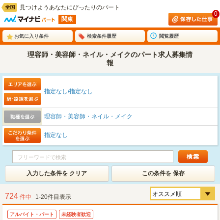
見つけようあなたにぴったりのパート
0
関東
お気に入り条件
検索条件履歴
閲覧履歴
理容師・美容師・ネイル・メイクのパート求人募集情
報
指定なし/指定なし
理容師・美容師・ネイル・メイク
指定なし
入力した条件を クリア
この条件を 保存
724
件中
1-20件目表示
アルバイト・パート
未経験者歓迎