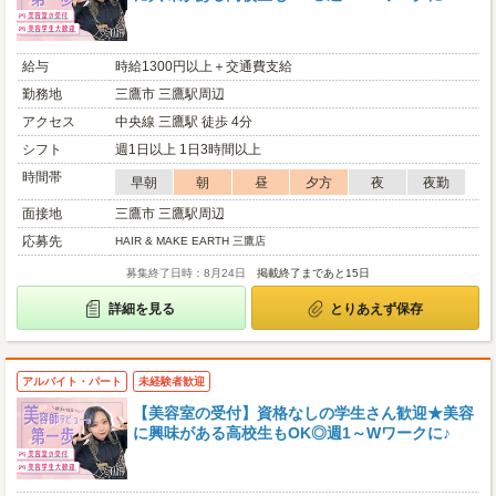
給与
時給1300円以上＋交通費支給
勤務地
三鷹市 三鷹駅周辺
アクセス
中央線 三鷹駅 徒歩 4分
シフト
週1日以上 1日3時間以上
時間帯
早朝
朝
昼
夕方
夜
夜勤
面接地
三鷹市 三鷹駅周辺
応募先
HAIR & MAKE EARTH 三鷹店
募集終了日時：8月24日
掲載終了まであと15日
詳細を見る
とりあえず保存
アルバイト・パート
未経験者歓迎
【美容室の受付】資格なしの学生さん歓迎★美容
に興味がある高校生もOK◎週1～Wワークに♪