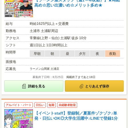
【ラーメン屋スタッフ（週1～4/夜勤）】★時給
高め☆思い出濃いめ☆メリット多め★
給与
時給1625円以上＋交通費
勤務地
土浦市 土浦駅周辺
アクセス
常磐線(上野－仙台) 土浦駅 徒歩 10分
シフト
週1日以上 1日3時間以上
時間帯
早朝
朝
昼
夕方
夜
夜勤
面接地
応募先
ラーメン山岡家 土浦店
募集終了日時：8月25日
掲載終了まであと18日
詳細を見る
とりあえず保存
アルバイト・パート
日払い
短期
未経験者歓迎
【イベントstaff】登録制／夏案件ゾクゾク♪単
発・日払いOK◎大学生活躍中♪LINEで登録1分