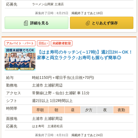
応募先
ラーメン山岡家 土浦店
募集終了日時：8月25日
掲載終了まであと18日
詳細を見る
とりあえず保存
アルバイト・パート
日払い
未経験者歓迎
【はま寿司のキッチン(～17時)】週2日2H～OK！
家事と両立ラクラク♪お寿司も握らず簡単◎
給与
時給1150円＋曜日手当(土日祝+70円)
勤務地
土浦市 土浦駅周辺
アクセス
常磐線(上野－仙台) 土浦駅 車 11分
シフト
週2日以上 1日2時間以上
時間帯
早朝
朝
昼
夕方
夜
夜勤
面接地
土浦市 土浦駅周辺
応募先
はま寿司 土浦若松店
募集終了日時：8月31日
掲載終了まであと24日