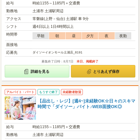
給与
時給1155～1185円＋交通費
勤務地
土浦市 土浦駅周辺
アクセス
常磐線(上野－仙台) 土浦駅 車 9分
シフト
週4日以上 1日4時間以上
時間帯
早朝
朝
昼
夕方
夜
夜勤
面接地
応募先
ダイソーイオンモール土浦店_8191
募集終了日時：8月7日
本日、掲載終了
詳細を見る
とりあえず保存
アルバイト・パート
もうすぐ終了
未経験者歓迎
【品出し・レジ】[週4~]未経験OK☆日々のスキマ
時間で「ダイソー」バイト♪WEB面接OK◎
給与
時給1155～1185円＋交通費
勤務地
土浦市 土浦駅周辺