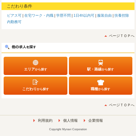
こだわり条件
ピアス可
在宅ワーク・内職
学歴不問
1日4h以内可
服装自由
扶養控除
内勤務可
ページＴＯＰへ
エリア
駅・路線
から探す
から探す
こだわり
職種
から探す
から探す
ページＴＯＰへ
利用規約
個人情報
企業情報
Copyright Mynavi Corporation