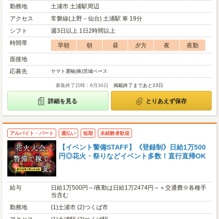
勤務地
土浦市 土浦駅周辺
アクセス
常磐線(上野－仙台) 土浦駅 車 19分
シフト
週3日以上 1日2時間以上
時間帯
早朝
朝
昼
夕方
夜
夜勤
面接地
応募先
ヤマト運輸(株)茨城ベース
募集終了日時：8月30日
掲載終了まであと23日
詳細を見る
とりあえず保存
アルバイト・パート
週払い
短期
未経験者歓迎
【イベント警備STAFF】《登録制》日給1万500
円◎花火・祭りなどイベント多数！直行直帰OK
給与
日給1万500円～/夜勤は日給1万2474円～＋交通費※各種手
当含む
勤務地
(1)土浦市 (2)つくば市