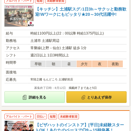
アルバイト・パート
短期
未経験者歓迎
【キッチン】土浦駅スグ♪1日3h～サクッと勤務歓
迎!Wワークにもピッタリ★20～30代活躍中!
給与
時給1100円以上(22：00以降 時給1375円以上)
勤務地
土浦市 土浦駅周辺
アクセス
常磐線(上野－仙台) 土浦駅 徒歩 1分
シフト
週2日以上 1日3時間以上
時間帯
早朝
朝
昼
夕方
夜
夜勤
面接地
応募先
常陸之國 もんどころ 土浦駅前店
募集終了日時：8月12日
掲載終了まであと5日
詳細を見る
とりあえず保存
アルバイト・パート
日払い
短期
未経験者歓迎
【ピザハットのインストア】[平日]未経験スター
トOK！あなたのペースで◎9～15時急募！