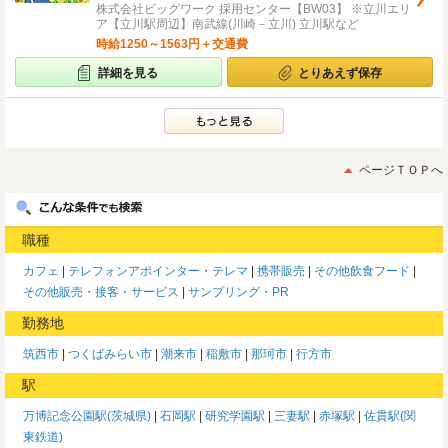
株式会社ビッグワーク 採用センター【BW03】 ※立川エリ
ア【立川駅周辺】南武線(川崎－立川) 立川駅など
時給1250～1563円＋交通費
詳細を見る
とりあえず保存
ページＴＯＰへ
職種
カフェ
テレフォンアポインター・テレマ
携帯販売
その他飲食フード
その他販売・接客・サービス
サンプリング・PR
勤務地
筑西市
つくばみらい市
潮来市
稲敷市
那珂市
行方市
駅
万博記念公園駅(茨城県)
石岡駅
研究学園駅
三妻駅
赤塚駅
佐貫駅(関
東鉄道)