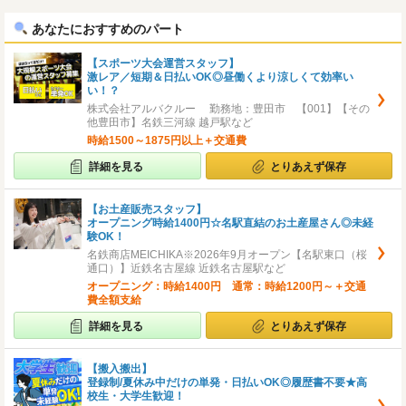
へ
へ
あなたにおすすめのパート
【スポーツ大会運営スタッフ】
激レア／短期＆日払いOK◎昼働くより涼しくて効率い
い！？
株式会社アルバクルー 勤務地：豊田市 【001】【その
他豊田市】名鉄三河線 越戸駅など
時給1500～1875円以上＋交通費
詳細を見る
とりあえず保存
【お土産販売スタッフ】
オープニング時給1400円☆名駅直結のお土産屋さん◎未経
験OK！
名鉄商店MEICHIKA※2026年9月オープン【名駅東口（桜
通口）】近鉄名古屋線 近鉄名古屋駅など
オープニング：時給1400円 通常：時給1200円～＋交通
費全額支給
詳細を見る
とりあえず保存
【搬入搬出】
登録制/夏休み中だけの単発・日払いOK◎履歴書不要★高
校生・大学生歓迎！