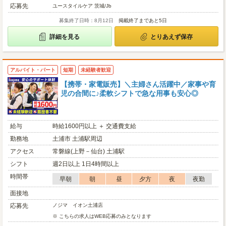
応募先
ユースタイルケア 茨城/Jb
募集終了日時：8月12日
掲載終了まであと5日
詳細を見る
とりあえず保存
アルバイト・パート
短期
未経験者歓迎
【携帯・家電販売】＼主婦さん活躍中／家事や育
児の合間に♪柔軟シフトで急な用事も安心◎
給与
時給1600円以上 ＋ 交通費支給
勤務地
土浦市 土浦駅周辺
アクセス
常磐線(上野－仙台) 土浦駅
シフト
週2日以上 1日4時間以上
時間帯
早朝
朝
昼
夕方
夜
夜勤
面接地
応募先
ノジマ イオン土浦店
※ こちらの求人はWEB応募のみとなります