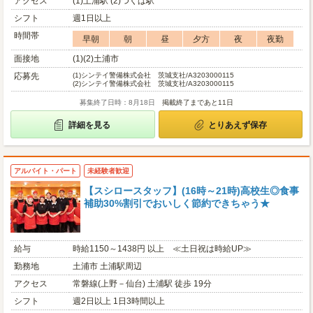
アクセス
(1)土浦駅 (2)つくば駅
シフト
週1日以上
時間帯
早朝
朝
昼
夕方
夜
夜勤
面接地
(1)(2)土浦市
応募先
(1)
シンテイ警備株式会社 茨城支社/A3203000115
(2)
シンテイ警備株式会社 茨城支社/A3203000115
募集終了日時：8月18日
掲載終了まであと11日
詳細を見る
とりあえず保存
アルバイト・パート
未経験者歓迎
【スシロースタッフ】(16時～21時)高校生◎食事
補助30%割引でおいしく節約できちゃう★
給与
時給1150～1438円 以上 ≪土日祝は時給UP≫
勤務地
土浦市 土浦駅周辺
アクセス
常磐線(上野－仙台) 土浦駅 徒歩 19分
シフト
週2日以上 1日3時間以上