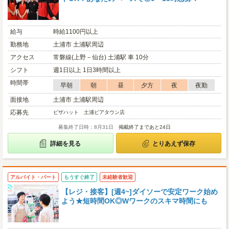
給与
時給1100円以上
勤務地
土浦市 土浦駅周辺
アクセス
常磐線(上野－仙台) 土浦駅 車 10分
シフト
週1日以上 1日3時間以上
時間帯
早朝
朝
昼
夕方
夜
夜勤
面接地
土浦市 土浦駅周辺
応募先
ピザハット 土浦ピアタウン店
募集終了日時：8月31日
掲載終了まであと24日
詳細を見る
とりあえず保存
アルバイト・パート
もうすぐ終了
未経験者歓迎
【レジ・接客】[週4~]ダイソーで安定ワーク始め
よう★短時間OK◎Wワークのスキマ時間にも