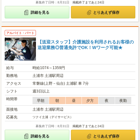
募集終了日時：8月31日
掲載終了まであと24日
詳細を見る
とりあえず保存
アルバイト・パート
【送迎スタッフ】介護施設を利用されるお客様の
送迎業務◎普通免許でOK！Wワーク可能★
給与
時給1074～1359円
勤務地
土浦市 土浦駅周辺
アクセス
常磐線(上野－仙台) 土浦駅 車 7分
シフト
週3日以上
時間帯
早朝
朝
昼
夕方
夜
夜勤
面接地
土浦市 土浦駅周辺
応募先
ツクイ土浦（デイサービス）
募集終了日時：8月31日
掲載終了まであと24日
詳細を見る
とりあえず保存