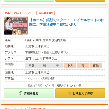
急募
アルバイト・パート
未経験者歓迎
【ホール】笑顔でスタート、ロイヤルホストの仲
間に。学生活躍中＊前払いあり
給与
時給1200円+交通費規定内支給
勤務地
土浦市 土浦駅周辺
アクセス
常磐線(上野－仙台) 土浦駅 車 2分
シフト
週2日以上 1日2時間以上
時間帯
早朝
朝
昼
夕方
夜
夜勤
面接地
土浦市 土浦駅周辺
応募先
ロイヤルホスト真鍋新町店
募集終了日時：8月31日
掲載終了まであと24日
詳細を見る
とりあえず保存