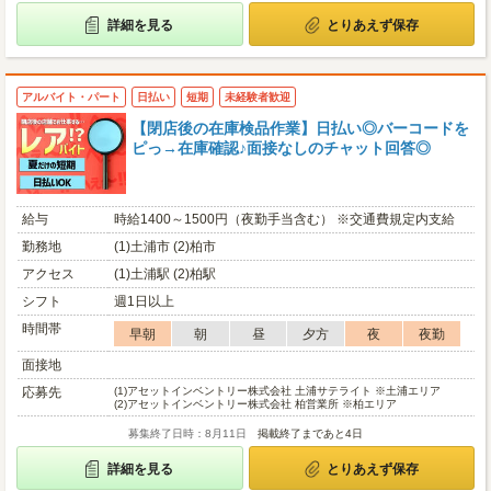
詳細を見る
とりあえず保存
アルバイト・パート
日払い
短期
未経験者歓迎
【閉店後の在庫検品作業】日払い◎バーコードを
ピっ→在庫確認♪面接なしのチャット回答◎
給与
時給1400～1500円（夜勤手当含む） ※交通費規定内支給
勤務地
(1)土浦市 (2)柏市
アクセス
(1)土浦駅 (2)柏駅
シフト
週1日以上
時間帯
早朝
朝
昼
夕方
夜
夜勤
面接地
応募先
(1)
アセットインベントリー株式会社 土浦サテライト ※土浦エリア
(2)
アセットインベントリー株式会社 柏営業所 ※柏エリア
募集終了日時：8月11日
掲載終了まであと4日
詳細を見る
とりあえず保存