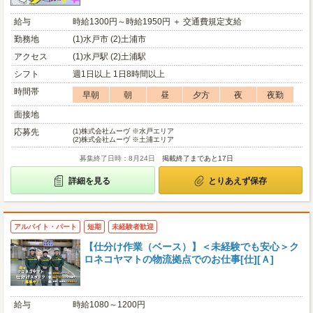
給与
時給1300円～時給1950円 ＋ 交通費規定支給
勤務地
(1)水戸市 (2)土浦市
アクセス
(1)水戸駅 (2)土浦駅
シフト
週1日以上 1日8時間以上
時間帯
早朝
朝
昼
夕方
夜
夜勤
面接地
応募先
(1)
株式会社ムーヴ ※水戸エリア
(2)
株式会社ムーヴ ※土浦エリア
募集終了日時：8月24日
掲載終了まであと17日
詳細を見る
とりあえず保存
アルバイト・パート
短期
未経験者歓迎
【仕分け作業（ベース）】＜未経験でも安心＞ク
ロネコヤマトの物流拠点でのお仕事[仕][Ａ]
給与
時給1080～1200円