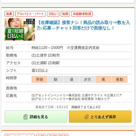
急募
アルバイト・パート
日払い
短期
未経験者歓迎
【在庫確認】接客ナシ！商品の読み取り⇒数を入
力♪応募→チャット回答だけで面接なし！
給与
時給1120～1500円 ※交通費規定内支給
勤務地
(1)土浦市 (2)柏市
アクセス
(1)土浦駅 (2)柏駅
シフト
週1日以上
時間帯
早朝
朝
昼
夕方
夜
夜勤
面接地
応募先
(1)
アセットインベントリー株式会社 土浦サテライト ※土浦エリア
(2)
アセットインベントリー株式会社 柏営業所 ※柏エリア
募集終了日時：8月11日
掲載終了まであと4日
詳細を見る
とりあえず保存