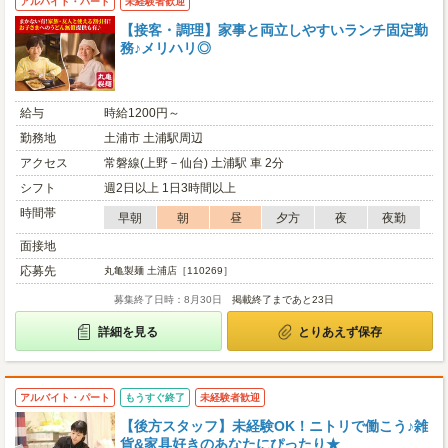
アルバイト・パート
未経験者歓迎
【接客・調理】家事と両立しやすいランチ固定勤
務♪メリハリ◎
給与
時給1200円～
勤務地
土浦市 土浦駅周辺
アクセス
常磐線(上野－仙台) 土浦駅 車 2分
シフト
週2日以上 1日3時間以上
時間帯
早朝
朝
昼
夕方
夜
夜勤
面接地
応募先
丸亀製麺 土浦店［110269］
募集終了日時：8月30日
掲載終了まであと23日
詳細を見る
とりあえず保存
アルバイト・パート
もうすぐ終了
未経験者歓迎
【後方スタッフ】未経験OK！ニトリで働こう♪雑
貨&家具好きのあなたにぴったり★