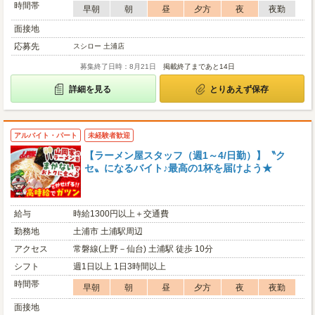
時間帯
早朝
朝
昼
夕方
夜
夜勤
面接地
応募先
スシロー 土浦店
募集終了日時：8月21日
掲載終了まであと14日
詳細を見る
とりあえず保存
アルバイト・パート
未経験者歓迎
【ラーメン屋スタッフ（週1～4/日勤）】〝ク
セ〟になるバイト♪最高の1杯を届けよう★
給与
時給1300円以上＋交通費
勤務地
土浦市 土浦駅周辺
アクセス
常磐線(上野－仙台) 土浦駅 徒歩 10分
シフト
週1日以上 1日3時間以上
時間帯
早朝
朝
昼
夕方
夜
夜勤
面接地