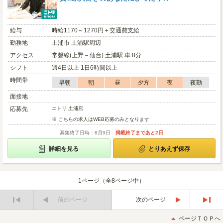
給与
時給1170～1270円＋交通費支給
勤務地
土浦市 土浦駅周辺
アクセス
常磐線(上野－仙台) 土浦駅 車 8分
シフト
週4日以上 1日6時間以上
時間帯
早朝
朝
昼
夕方
夜
夜勤
面接地
応募先
ニトリ 土浦店
※ こちらの求人はWEB応募のみとなります
募集終了日時：8月9日
掲載終了まであと2日
詳細を見る
とりあえず保存
1ページ（全8ページ中）
前のページ
次のページ
最
最
初
後
ページＴＯＰへ