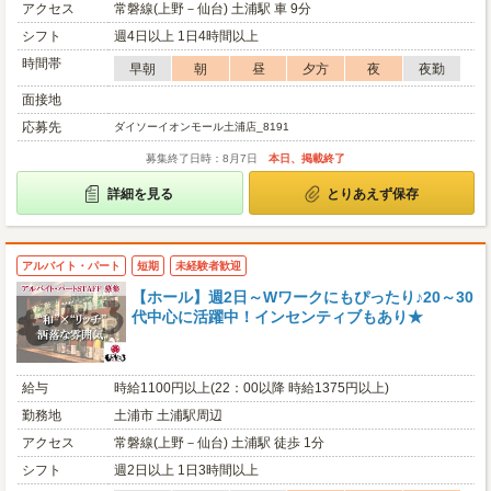
アクセス
常磐線(上野－仙台) 土浦駅 車 9分
シフト
週4日以上 1日4時間以上
時間帯
早朝
朝
昼
夕方
夜
夜勤
面接地
応募先
ダイソーイオンモール土浦店_8191
募集終了日時：8月7日
本日、掲載終了
詳細を見る
とりあえず保存
アルバイト・パート
短期
未経験者歓迎
【ホール】週2日～Wワークにもぴったり♪20～30
代中心に活躍中！インセンティブもあり★
給与
時給1100円以上(22：00以降 時給1375円以上)
勤務地
土浦市 土浦駅周辺
アクセス
常磐線(上野－仙台) 土浦駅 徒歩 1分
シフト
週2日以上 1日3時間以上