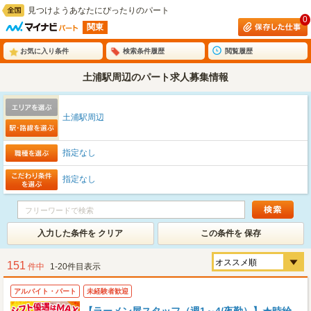
見つけようあなたにぴったりのパート
0
関東
お気に入り条件
検索条件履歴
閲覧履歴
土浦駅周辺のパート求人募集情報
土浦駅周辺
指定なし
指定なし
入力した条件を クリア
この条件を 保存
151
件中
1-20件目表示
アルバイト・パート
未経験者歓迎