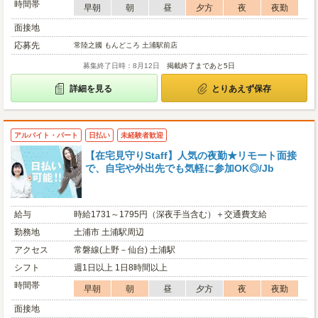
時間帯
早朝
朝
昼
夕方
夜
夜勤
面接地
応募先
常陸之國 もんどころ 土浦駅前店
募集終了日時：8月12日
掲載終了まであと5日
詳細を見る
とりあえず保存
アルバイト・パート
日払い
未経験者歓迎
【在宅見守りStaff】人気の夜勤★リモート面接
で、自宅や外出先でも気軽に参加OK◎/Jb
給与
時給1731～1795円（深夜手当含む）＋交通費支給
勤務地
土浦市 土浦駅周辺
アクセス
常磐線(上野－仙台) 土浦駅
シフト
週1日以上 1日8時間以上
時間帯
早朝
朝
昼
夕方
夜
夜勤
面接地