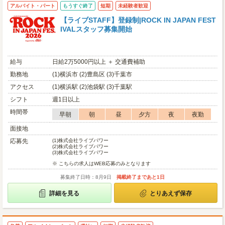
アルバイト・パート
もうすぐ終了
短期
未経験者歓迎
【ライブSTAFF】登録制|ROCK IN JAPAN FEST
IVALスタッフ募集開始
給与
日給2万5000円以上 ＋ 交通費補助
勤務地
(1)横浜市 (2)豊島区 (3)千葉市
アクセス
(1)横浜駅 (2)池袋駅 (3)千葉駅
シフト
週1日以上
時間帯
早朝
朝
昼
夕方
夜
夜勤
面接地
応募先
(1)
株式会社ライブパワー
(2)
株式会社ライブパワー
(3)
株式会社ライブパワー
※ こちらの求人はWEB応募のみとなります
募集終了日時：8月9日
掲載終了まであと1日
詳細を見る
とりあえず保存