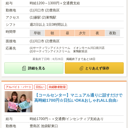
給与
時給1200～1300円＋交通費支給
勤務地
(1)川口市 (2)豊島区
アクセス
(1)蕨駅 (2)巣鴨駅
シフト
週2日以上 1日3時間以上
時間帯
早朝
朝
昼
夕方
夜
夜勤
面接地
(1)川口市 (2)豊島区
応募先
(1)
サーティワンアイスクリーム イオンモール川口前川店
(2)
サーティワンアイスクリーム 巣鴨駅前店
募集終了日時：8月26日
掲載終了まであと18日
詳細を見る
とりあえず保存
アルバイト・パート
日払い
未経験者歓迎
【コールセンター】マニュアル通りに話すだけで
高時給1700円☆日払いOK&おしゃれALL自由♪
給与
時給1700円～＋交通費/インセンティブ支給あり
勤務地
豊島区 池袋駅東口