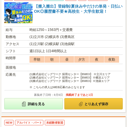
【搬入搬出】登録制/夏休み中だけの単発・日払い
OK◎履歴書不要★高校生・大学生歓迎！
給与
時給1250～1563円＋交通費
勤務地
(1)立川市 (2)横浜市 (3)豊島区
アクセス
(1)立川駅 (2)横浜駅 (3)池袋駅
シフト
週1日以上 1日4時間以上
時間帯
早朝
朝
昼
夕方
夜
夜勤
面接地
応募先
(1)
株式会社ビッグワーク 採用センター【BW03】 ※立川エリア
(2)
株式会社ビッグワーク 採用センター【BW03】※横浜エリア
(3)
株式会社ビッグワーク 採用センター【BW03】※池袋エリア
※ こちらの求人はWEB応募のみとなります
募集終了日時：8月9日
掲載終了まであと1日
詳細を見る
とりあえず保存
NEW
アルバイト・パート
未経験者歓迎