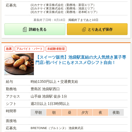
応募先
(1)
カナケイ東京株式会社（勤務地：新宿エリア）
(2)
カナケイ東京株式会社（勤務地：池袋エリア）
(3)
カナケイ東京株式会社（勤務地：岩本町エリア）
募集終了日時：8月18日
掲載終了まであと10日
詳細を見る
とりあえず保存
急募
アルバイト・パート
未経験者歓迎
【スイーツ販売】池袋駅直結の大人気焼き菓子専
門店♪初バイトにもオススメ◎シフト自由！
給与
時給1350円以上 + 交通費支給
勤務地
豊島区 池袋駅西口
アクセス
山手線 池袋駅 徒歩 1分
シフト
週2日以上 1日3時間以上
時間帯
早朝
朝
昼
夕方
夜
夜勤
面接地
応募先
BRETONNE（ブルトンヌ） 池袋東武店