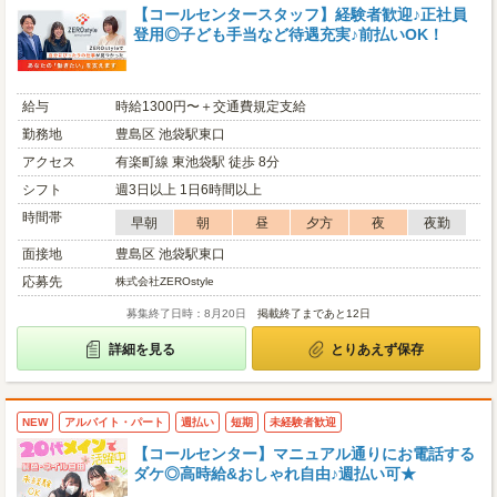
【コールセンタースタッフ】経験者歓迎♪正社員
登用◎子ども手当など待遇充実♪前払いOK！
給与
時給1300円〜＋交通費規定支給
勤務地
豊島区 池袋駅東口
アクセス
有楽町線 東池袋駅 徒歩 8分
シフト
週3日以上 1日6時間以上
時間帯
早朝
朝
昼
夕方
夜
夜勤
面接地
豊島区 池袋駅東口
応募先
株式会社ZEROstyle
募集終了日時：8月20日
掲載終了まであと12日
詳細を見る
とりあえず保存
NEW
アルバイト・パート
週払い
短期
未経験者歓迎
【コールセンター】マニュアル通りにお電話する
ダケ◎高時給&おしゃれ自由♪週払い可★