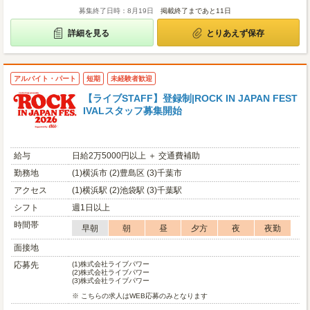
募集終了日時：8月19日
掲載終了まであと11日
詳細を見る
とりあえず保存
アルバイト・パート
短期
未経験者歓迎
【ライブSTAFF】登録制|ROCK IN JAPAN FEST
IVALスタッフ募集開始
給与
日給2万5000円以上 ＋ 交通費補助
勤務地
(1)横浜市 (2)豊島区 (3)千葉市
アクセス
(1)横浜駅 (2)池袋駅 (3)千葉駅
シフト
週1日以上
時間帯
早朝
朝
昼
夕方
夜
夜勤
面接地
応募先
(1)
株式会社ライブパワー
(2)
株式会社ライブパワー
(3)
株式会社ライブパワー
※ こちらの求人はWEB応募のみとなります