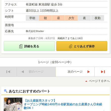
アクセス
有楽町線 東池袋駅 徒歩 3分
シフト
週3日以上 1日5時間以上
時間帯
早朝
朝
昼
夕方
夜
夜勤
面接地
応募先
株式会社Shelter
募集終了日時：8月27日
掲載終了まであと19日
詳細を見る
とりあえず保存
1ページ（全55ページ中）
前のページ
次のページ
最
最
初
後
ページＴＯＰへ
へ
へ
あなたにおすすめのパート
【お土産販売スタッフ】
オープニング時給1400円☆名駅直結のお土産屋さん◎未経
験OK！