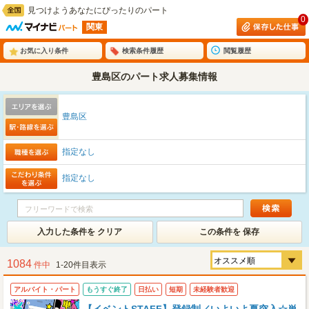
見つけようあなたにぴったりのパート
0
関東
お気に入り条件
検索条件履歴
閲覧履歴
豊島区のパート求人募集情報
豊島区
指定なし
指定なし
入力した条件を クリア
この条件を 保存
1084
件中
1-20件目表示
アルバイト・パート
もうすぐ終了
日払い
短期
未経験者歓迎