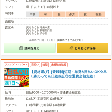
アクセス
(1)池袋駅 (2)新宿駅 (3)渋谷駅
シフト
週1日以上 1日1時間以上
時間帯
早朝
朝
昼
夕方
夜
夜勤
面接地
応募先
(1)
りらくる 池袋本店
(2)
りらくる 新宿西口店
(3)
りらくる 渋谷店
募集終了日時：9月1日
掲載終了まであと24日
詳細を見る
とりあえず保存
アルバイト・パート
日払い
短期
未経験者歓迎
【資材運び】[登録制]短期・単発&日払いOK☆早
く終わっても日給保証◎交通費全額支給！
給与
日給9000～1万5000円＋交通費全額支給
勤務地
(1)北区 (2)新宿区 (3)豊島区
アクセス
(1)赤羽駅 (2)新宿駅 (3)池袋駅
シフト
週1日以上 1日4時間以上