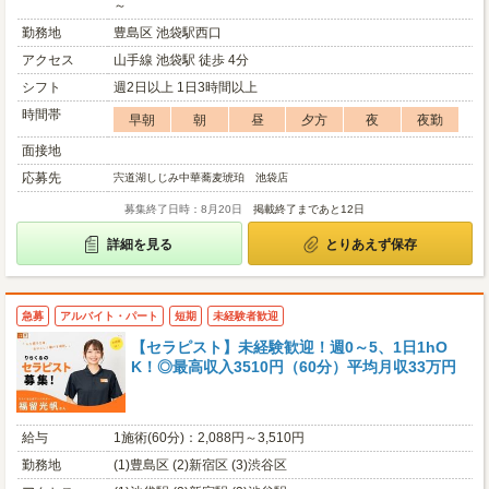
～
勤務地
豊島区 池袋駅西口
アクセス
山手線 池袋駅 徒歩 4分
シフト
週2日以上 1日3時間以上
時間帯
早朝
朝
昼
夕方
夜
夜勤
面接地
応募先
宍道湖しじみ中華蕎麦琥珀 池袋店
募集終了日時：8月20日
掲載終了まであと12日
詳細を見る
とりあえず保存
急募
アルバイト・パート
短期
未経験者歓迎
【セラピスト】未経験歓迎！週0～5、1日1hO
K！◎最高収入3510円（60分）平均月収33万円
給与
1施術(60分)：2,088円～3,510円
勤務地
(1)豊島区 (2)新宿区 (3)渋谷区