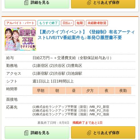
詳細を見る
とりあえず保存
アルバイト・パート
もうすぐ終了
日払い
短期
未経験者歓迎
【夏のライブ/イベント】《登録制》有名アーティ
ストLIVE/TV番組案件も♪単発◎履歴書不要
給与
日給2万円～＋交通費支給（全額保証給与あり）
勤務地
(1)新宿区 (2)渋谷区 (3)豊島区
アクセス
(1)新宿駅 (2)渋谷駅 (3)池袋駅
シフト
週1日以上 1日1時間以上
時間帯
早朝
朝
昼
夕方
夜
夜勤
面接地
応募先
(1)
株式会社ランクアップ平野屋［新宿］/MB_P2_新宿
(2)
株式会社ランクアップ平野屋［渋谷］/MB_P2_渋谷
(3)
株式会社ランクアップ平野屋［池袋］/MB_P2_池袋
募集終了日時：8月9日
掲載終了まであと1日
詳細を見る
とりあえず保存