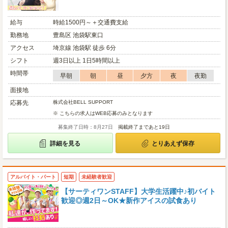
給与
時給1500円～＋交通費支給
勤務地
豊島区 池袋駅東口
アクセス
埼京線 池袋駅 徒歩 6分
シフト
週3日以上 1日5時間以上
時間帯
早朝
朝
昼
夕方
夜
夜勤
面接地
応募先
株式会社BELL SUPPORT
※ こちらの求人はWEB応募のみとなります
募集終了日時：8月27日
掲載終了まであと19日
詳細を見る
とりあえず保存
アルバイト・パート
短期
未経験者歓迎
【サーティワンSTAFF】大学生活躍中♪初バイト
歓迎◎週2日～OK★新作アイスの試食あり