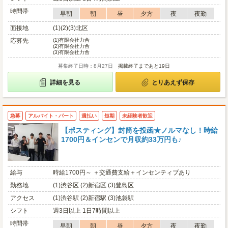
時間帯
早朝
朝
昼
夕方
夜
夜勤
面接地
(1)(2)(3)北区
応募先
(1)
有限会社力舎
(2)
有限会社力舎
(3)
有限会社力舎
募集終了日時：8月27日
掲載終了まであと19日
詳細を見る
とりあえず保存
急募
アルバイト・パート
週払い
短期
未経験者歓迎
【ポスティング】封筒を投函★ノルマなし！時給
1700円＆インセンで月収約33万円も♪
給与
時給1700円～ ＋交通費支給＋インセンティブあり
勤務地
(1)渋谷区 (2)新宿区 (3)豊島区
アクセス
(1)渋谷駅 (2)新宿駅 (3)池袋駅
シフト
週3日以上 1日7時間以上
時間帯
早朝
朝
昼
夕方
夜
夜勤