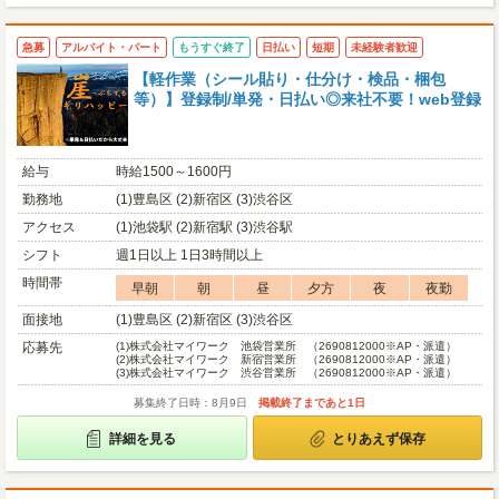
急募
アルバイト・パート
もうすぐ終了
日払い
短期
未経験者歓迎
【軽作業（シール貼り・仕分け・検品・梱包
等）】登録制/単発・日払い◎来社不要！web登録
給与
時給1500～1600円
勤務地
(1)豊島区 (2)新宿区 (3)渋谷区
アクセス
(1)池袋駅 (2)新宿駅 (3)渋谷駅
シフト
週1日以上 1日3時間以上
時間帯
早朝
朝
昼
夕方
夜
夜勤
面接地
(1)豊島区 (2)新宿区 (3)渋谷区
応募先
(1)
株式会社マイワーク 池袋営業所 （2690812000※AP・派遣）
(2)
株式会社マイワーク 新宿営業所 （2690812000※AP・派遣）
(3)
株式会社マイワーク 渋谷営業所 （2690812000※AP・派遣）
募集終了日時：8月9日
掲載終了まであと1日
詳細を見る
とりあえず保存