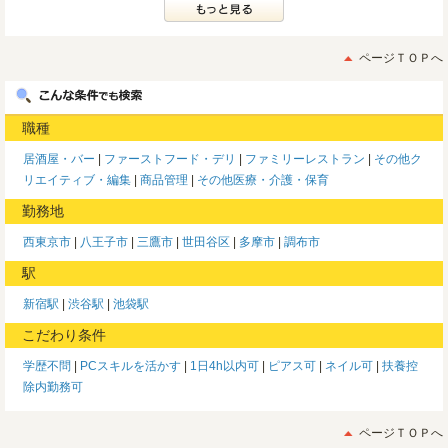
ページＴＯＰへ
職種
居酒屋・バー
ファーストフード・デリ
ファミリーレストラン
その他ク
リエイティブ・編集
商品管理
その他医療・介護・保育
勤務地
西東京市
八王子市
三鷹市
世田谷区
多摩市
調布市
駅
新宿駅
渋谷駅
池袋駅
こだわり条件
学歴不問
PCスキルを活かす
1日4h以内可
ピアス可
ネイル可
扶養控
除内勤務可
ページＴＯＰへ