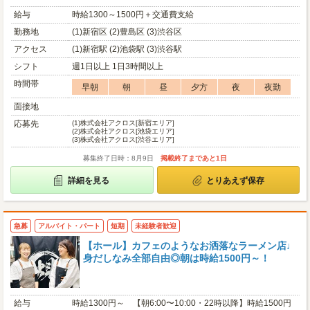
給与
時給1300～1500円＋交通費支給
勤務地
(1)新宿区 (2)豊島区 (3)渋谷区
アクセス
(1)新宿駅 (2)池袋駅 (3)渋谷駅
シフト
週1日以上 1日3時間以上
時間帯
早朝
朝
昼
夕方
夜
夜勤
面接地
応募先
(1)
株式会社アクロス[新宿エリア]
(2)
株式会社アクロス[池袋エリア]
(3)
株式会社アクロス[渋谷エリア]
募集終了日時：8月9日
掲載終了まであと1日
詳細を見る
とりあえず保存
急募
アルバイト・パート
短期
未経験者歓迎
【ホール】カフェのようなお洒落なラーメン店♩
身だしなみ全部自由◎朝は時給1500円～！
給与
時給1300円～ 【朝6:00〜10:00・22時以降】時給1500円