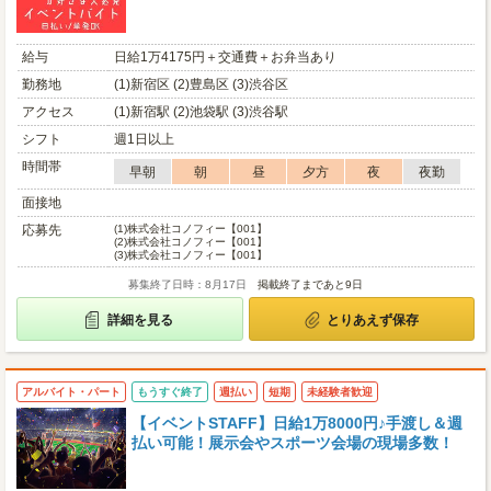
給与
日給1万4175円＋交通費＋お弁当あり
勤務地
(1)新宿区 (2)豊島区 (3)渋谷区
アクセス
(1)新宿駅 (2)池袋駅 (3)渋谷駅
シフト
週1日以上
時間帯
早朝
朝
昼
夕方
夜
夜勤
面接地
応募先
(1)
株式会社コノフィー【001】
(2)
株式会社コノフィー【001】
(3)
株式会社コノフィー【001】
募集終了日時：8月17日
掲載終了まであと9日
詳細を見る
とりあえず保存
アルバイト・パート
もうすぐ終了
週払い
短期
未経験者歓迎
【イベントSTAFF】日給1万8000円♪手渡し＆週
払い可能！展示会やスポーツ会場の現場多数！