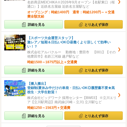
名鉄商店MEICHIKA※2026年9月オープン【名駅東口（桜
通口）】近鉄名古屋線 近鉄名古屋駅など
オープニング：時給1400円 通常：時給1200円～＋交通
費全額支給
詳細を見る
とりあえず保存
【スポーツ大会運営スタッフ】
激レア／短期＆日払いOK◎昼働くより涼しくて効率い
い！？
株式会社アルバクルー 勤務地：豊田市 【001】【その
他豊田市】名鉄三河線 越戸駅など
時給1500～1875円以上＋交通費
詳細を見る
とりあえず保存
【搬入搬出】
登録制/夏休み中だけの単発・日払いOK◎履歴書不要★高
校生・大学生歓迎！
株式会社ビッグワーク 採用センター【BW03】 ※立川エリ
ア【立川駅周辺】南武線(川崎－立川) 立川駅など
時給1250～1563円＋交通費
詳細を見る
とりあえず保存