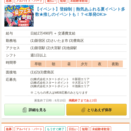
急募
アルバイト・パート
週払い
短期
未経験者歓迎
【イベント】登録制｜熱気あふれる夏イベント多
数★推しのイベントも！？≪単発OK≫
給与
日給2万490円 ＋ 交通費支給
勤務地
(1)新宿区 (2)さいたま市 (3)豊島区
アクセス
(1)新宿駅 (2)大宮駅 (3)池袋駅
シフト
週1日以上
時間帯
早朝
朝
昼
夕方
夜
夜勤
面接地
(1)(2)(3)豊島区
応募先
(1)
株式会社スタートポイント ※新宿エリア
(2)
株式会社スタートポイント ※大宮エリア
(3)
株式会社スタートポイント ※池袋エリア
※ こちらの求人はWEB応募のみとなります
募集終了日時：8月10日
掲載終了まであと2日
詳細を見る
とりあえず保存
急募
アルバイト・パート
もうすぐ終了
日払い
短期
未経験者歓迎