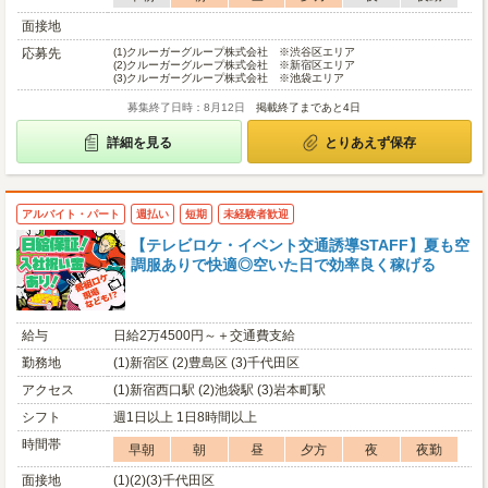
面接地
応募先
(1)
クルーガーグループ株式会社 ※渋谷区エリア
(2)
クルーガーグループ株式会社 ※新宿区エリア
(3)
クルーガーグループ株式会社 ※池袋エリア
募集終了日時：8月12日
掲載終了まであと4日
詳細を見る
とりあえず保存
アルバイト・パート
週払い
短期
未経験者歓迎
【テレビロケ・イベント交通誘導STAFF】夏も空
調服ありで快適◎空いた日で効率良く稼げる
給与
日給2万4500円～＋交通費支給
勤務地
(1)新宿区 (2)豊島区 (3)千代田区
アクセス
(1)新宿西口駅 (2)池袋駅 (3)岩本町駅
シフト
週1日以上 1日8時間以上
時間帯
早朝
朝
昼
夕方
夜
夜勤
面接地
(1)(2)(3)千代田区