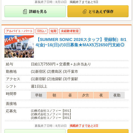
募集終了日時：8月13日
掲載終了まであと5日
詳細を見る
とりあえず保存
アルバイト・パート
日払い
短期
未経験者歓迎
【SUMMER SONIC 2026スタッフ】登録制）8/1
4(金)~16(日)の3日募集★MAX5万2650円支給◎
給与
日給1万7550円＋交通費＋お弁当あり
勤務地
(1)新宿区 (2)豊島区 (3)千葉市
アクセス
(1)新宿駅 (2)池袋駅 (3)千葉駅
シフト
週1日以上
時間帯
早朝
朝
昼
夕方
夜
夜勤
面接地
応募先
(1)
株式会社コノフィー【001】
(2)
株式会社コノフィー【001】
(3)
株式会社コノフィー【001】
募集終了日時：8月10日
掲載終了まであと2日