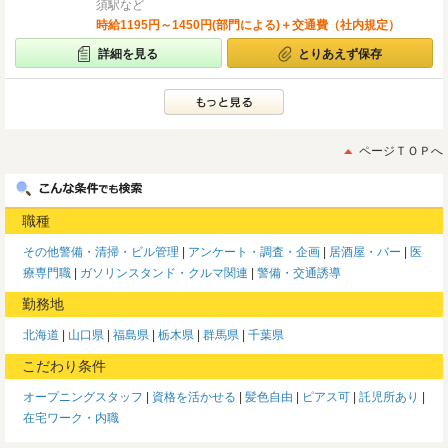
須駅など
時給1195円～1450円(部門による)＋交通費（社内規定）
詳細を見る
とりあえず保存
ページＴＯＰへ
職種
その他警備・清掃・ビル管理
アンケート・調査・企画
居酒屋・バー
医
療専門職
ガソリンスタンド・クルマ関連
警備・交通誘導
勤務地
北海道
山口県
福島県
栃木県
群馬県
千葉県
こだわり条件
オープニングスタッフ
資格を活かせる
髪色自由
ピアス可
託児所あり
在宅ワーク・内職