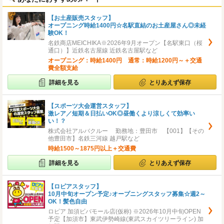
【お土産販売スタッフ】
オープニング時給1400円☆名駅直結のお土産屋さん◎未経
験OK！
名鉄商店MEICHIKA※2026年9月オープン【名駅東口（桜
通口）】近鉄名古屋線 近鉄名古屋駅など
オープニング：時給1400円 通常：時給1200円～＋交通
費全額支給
詳細を見る
とりあえず保存
【スポーツ大会運営スタッフ】
激レア／短期＆日払いOK◎昼働くより涼しくて効率い
い！？
株式会社アルバクルー 勤務地：豊田市 【001】【その
他豊田市】名鉄三河線 越戸駅など
時給1500～1875円以上＋交通費
詳細を見る
とりあえず保存
【ロピアスタッフ】
10月中旬オープン予定♪オープニングスタッフ募集☆週2～
OK！髪色自由
ロピア 加須ビバモール店(仮称) ※2026年10月中旬OPEN
予定【加須市】東武伊勢崎線(東武スカイツリーライン) 加