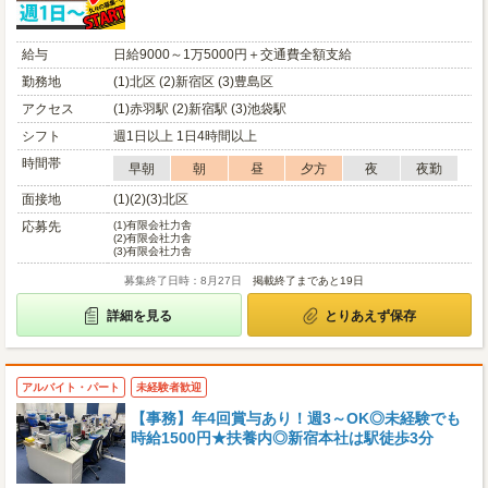
給与
日給9000～1万5000円＋交通費全額支給
勤務地
(1)北区 (2)新宿区 (3)豊島区
アクセス
(1)赤羽駅 (2)新宿駅 (3)池袋駅
シフト
週1日以上 1日4時間以上
時間帯
早朝
朝
昼
夕方
夜
夜勤
面接地
(1)(2)(3)北区
応募先
(1)
有限会社力舎
(2)
有限会社力舎
(3)
有限会社力舎
募集終了日時：8月27日
掲載終了まであと19日
詳細を見る
とりあえず保存
アルバイト・パート
未経験者歓迎
【事務】年4回賞与あり！週3～OK◎未経験でも
時給1500円★扶養内◎新宿本社は駅徒歩3分