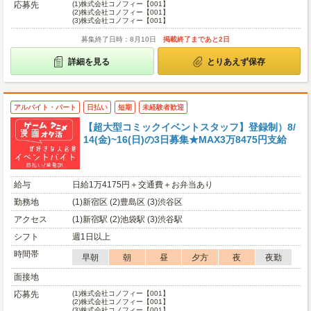
応募先
(1)
株式会社コノフィー【001】
(2)
株式会社コノフィー【001】
(3)
株式会社コノフィー【001】
募集終了日時：8月10日
掲載終了まであと2日
詳細を見る
とりあえず保存
アルバイト・パート
日払い
短期
未経験者歓迎
【超大型コミックイベントスタッフ】登録制）8/
14(金)~16(日)の3日募集★MAX3万8475円支給
給与
日給1万4175円＋交通費＋お弁当あり
勤務地
(1)新宿区 (2)豊島区 (3)渋谷区
アクセス
(1)新宿駅 (2)池袋駅 (3)渋谷駅
シフト
週1日以上
時間帯
早朝
朝
昼
夕方
夜
夜勤
面接地
応募先
(1)
株式会社コノフィー【001】
(2)
株式会社コノフィー【001】
(3)
株式会社コノフィー【001】