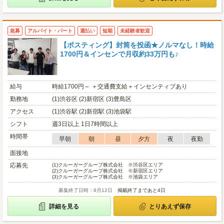
急募
アルバイト・パート
週払い
短期
未経験者歓迎
【ポスティング】封筒を投函★ノルマなし！時給
1700円＆インセンで月収約33万円も♪
給与
時給1700円～ ＋交通費支給＋インセンティブあり
勤務地
(1)渋谷区 (2)新宿区 (3)豊島区
アクセス
(1)渋谷駅 (2)新宿駅 (3)池袋駅
シフト
週3日以上 1日7時間以上
時間帯
早朝
朝
昼
夕方
夜
夜勤
面接地
応募先
(1)
クルーガーグループ株式会社 ※渋谷区エリア
(2)
クルーガーグループ株式会社 ※新宿区エリア
(3)
クルーガーグループ株式会社 ※池袋エリア
募集終了日時：8月12日
掲載終了まであと4日
詳細を見る
とりあえず保存