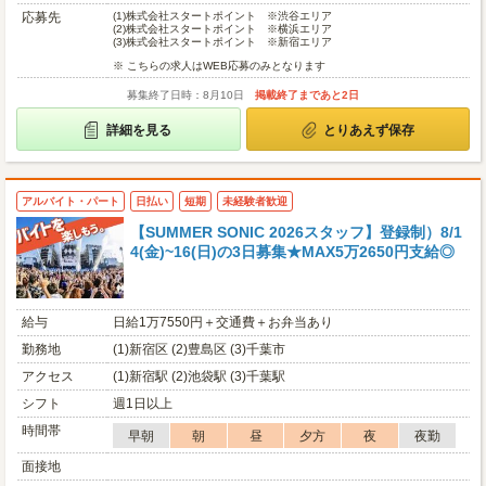
応募先
(1)
株式会社スタートポイント ※渋谷エリア
(2)
株式会社スタートポイント ※横浜エリア
(3)
株式会社スタートポイント ※新宿エリア
※ こちらの求人はWEB応募のみとなります
募集終了日時：8月10日
掲載終了まであと2日
詳細を見る
とりあえず保存
アルバイト・パート
日払い
短期
未経験者歓迎
【SUMMER SONIC 2026スタッフ】登録制）8/1
4(金)~16(日)の3日募集★MAX5万2650円支給◎
給与
日給1万7550円＋交通費＋お弁当あり
勤務地
(1)新宿区 (2)豊島区 (3)千葉市
アクセス
(1)新宿駅 (2)池袋駅 (3)千葉駅
シフト
週1日以上
時間帯
早朝
朝
昼
夕方
夜
夜勤
面接地