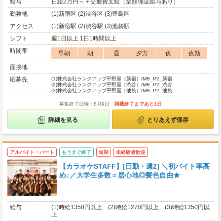
給与
日給2万円～＋交通費支給（全額保証給与あり）
勤務地
(1)新宿区 (2)渋谷区 (3)豊島区
アクセス
(1)新宿駅 (2)渋谷駅 (3)池袋駅
シフト
週1日以上 1日1時間以上
時間帯
早朝
朝
昼
夕方
夜
夜勤
面接地
応募先
(1)
株式会社ランクアップ平野屋［新宿］/MB_P2_新宿
(2)
株式会社ランクアップ平野屋［渋谷］/MB_P2_渋谷
(3)
株式会社ランクアップ平野屋［池袋］/MB_P2_池袋
募集終了日時：8月9日
掲載終了まであと1日
詳細を見る
とりあえず保存
アルバイト・パート
もうすぐ終了
短期
未経験者歓迎
【カラオケSTAFF】[日勤・週2] ＼初バイト率高
め♪／大学生多数＝居心地◎髪色自由★
給与
(1)時給1350円以上 (2)時給1270円以上 (3)時給1350円以
上