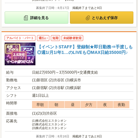
募集終了日時：8月17日
掲載終了まであと9日
詳細を見る
とりあえず保存
アルバイト・パート
週払い
短期
未経験者歓迎
【イベントSTAFF】登録制★即日勤務⇒手渡しも
◎週1/月1/年1…のLIVEも◎MAX日給35000円♪
給与
日給2万650円～3万5000円+交通費支給
勤務地
(1)新宿区 (2)渋谷区 (3)横浜市
アクセス
(1)新宿駅 (2)渋谷駅 (3)横浜駅
シフト
週1日以上
時間帯
早朝
朝
昼
夕方
夜
夜勤
面接地
(1)(2)(3)渋谷区
応募先
(1)
株式会社エスタシオン
(2)
株式会社エスタシオン
(3)
株式会社エスタシオン
募集終了日時：8月16日
掲載終了まであと8日