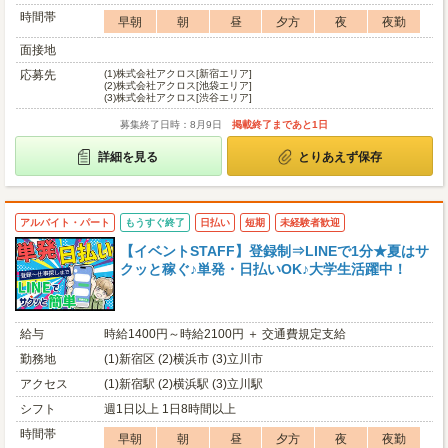
時間帯
早朝
朝
昼
夕方
夜
夜勤
面接地
応募先
(1)
株式会社アクロス[新宿エリア]
(2)
株式会社アクロス[池袋エリア]
(3)
株式会社アクロス[渋谷エリア]
募集終了日時：8月9日
掲載終了まであと1日
詳細を見る
とりあえず保存
アルバイト・パート
もうすぐ終了
日払い
短期
未経験者歓迎
【イベントSTAFF】登録制⇒LINEで1分★夏はサ
クッと稼ぐ♪単発・日払いOK♪大学生活躍中！
給与
時給1400円～時給2100円 ＋ 交通費規定支給
勤務地
(1)新宿区 (2)横浜市 (3)立川市
アクセス
(1)新宿駅 (2)横浜駅 (3)立川駅
シフト
週1日以上 1日8時間以上
時間帯
早朝
朝
昼
夕方
夜
夜勤