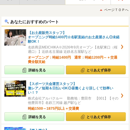
最
最
初
後
ページＴＯＰへ
へ
へ
あなたにおすすめのパート
【お土産販売スタッフ】
オープニング時給1400円☆名駅直結のお土産屋さん◎未経
験OK！
名鉄商店MEICHIKA※2026年9月オープン【名駅東口（桜
通口）】近鉄名古屋線 近鉄名古屋駅など
オープニング：時給1400円 通常：時給1200円～＋交通
費全額支給
詳細を見る
とりあえず保存
【スポーツ大会運営スタッフ】
激レア／短期＆日払いOK◎昼働くより涼しくて効率い
い！？
株式会社アルバクルー 勤務地：豊田市 【001】【その
他豊田市】名鉄三河線 越戸駅など
時給1500～1875円以上＋交通費
詳細を見る
とりあえず保存