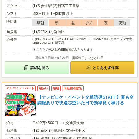
アクセス
(1)表参道駅 (2)新宿三丁目駅
シフト
週3日以上 1日3時間以上
時間帯
早朝
朝
昼
夕方
夜
夜勤
面接地
(1)渋谷区 (2)新宿区
応募先
(1)
BRAND OFF TOKYO LUXE VINTAGE ※2026年12月オープン予定
(2)
BRAND OFF 新宿店
※ こちらの求人はWEB応募のみとなります
募集終了日時：8月20日
掲載終了まであと12日
詳細を見る
とりあえず保存
アルバイト・パート
週払い
短期
未経験者歓迎
【テレビロケ・イベント交通誘導STAFF】夏も空
調服ありで快適◎空いた日で効率良く稼げる
給与
日給2万4500円～＋交通費支給
勤務地
(1)新宿区 (2)豊島区 (3)千代田区
アクセス
(1)新宿西口駅 (2)池袋駅 (3)岩本町駅