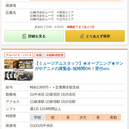
面接地
応募先
(1)
株式会社ムーヴ ※新宿エリア
(2)
株式会社ムーヴ ※横浜エリア
(3)
株式会社ムーヴ ※立川エリア
募集終了日時：8月9日
掲載終了まであと1日
詳細を見る
とりあえず保存
アルバイト・パート
短期
未経験者歓迎
【ミュージアムスタッフ】★オープニング★マン
ガやアニメの展覧会♪短時間OK！受付etc.
給与
時給1300円～＋交通費全額支給
勤務地
(1)中央区 (2)新宿区 (3)渋谷区
アクセス
(1)銀座駅 (2)新宿駅 (3)渋谷駅
シフト
週1日 1日4時間以上
時間帯
早朝
朝
昼
夕方
夜
夜勤
面接地
(1)(2)(3)中央区