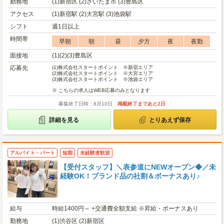
勤務地
(1)新宿区 (2)さいたま市 (3)豊島区
アクセス
(1)新宿駅 (2)大宮駅 (3)池袋駅
シフト
週1日以上
時間帯
早朝
朝
昼
夕方
夜
夜勤
面接地
(1)(2)(3)豊島区
応募先
(1)
株式会社スタートポイント ※新宿エリア
(2)
株式会社スタートポイント ※大宮エリア
(3)
株式会社スタートポイント ※池袋エリア
※ こちらの求人はWEB応募のみとなります
募集終了日時：8月10日
掲載終了まであと2日
詳細を見る
とりあえず保存
アルバイト・パート
短期
未経験者歓迎
【受付スタッフ】＼表参道にNEWオープン◆／未
経験OK！ブランド品の社割＆ボーナスあり♪
給与
時給1400円～ +交通費全額支給 ※昇給・ボーナスあり
勤務地
(1)渋谷区 (2)新宿区