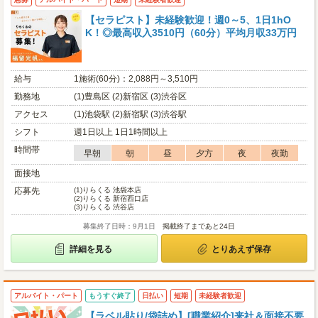
【セラピスト】未経験歓迎！週0～5、1日1hO
K！◎最高収入3510円（60分）平均月収33万円
給与
1施術(60分)：2,088円～3,510円
勤務地
(1)豊島区 (2)新宿区 (3)渋谷区
アクセス
(1)池袋駅 (2)新宿駅 (3)渋谷駅
シフト
週1日以上 1日1時間以上
時間帯
早朝
朝
昼
夕方
夜
夜勤
面接地
応募先
(1)
りらくる 池袋本店
(2)
りらくる 新宿西口店
(3)
りらくる 渋谷店
募集終了日時：9月1日
掲載終了まであと24日
詳細を見る
とりあえず保存
アルバイト・パート
もうすぐ終了
日払い
短期
未経験者歓迎
【ラベル貼り/袋詰め】[職業紹介]来社＆面接不要