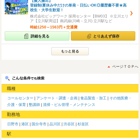
【搬入搬出】
登録制/夏休み中だけの単発・日払いOK◎履歴書不要★高
校生・大学生歓迎！
株式会社ビッグワーク 採用センター【BW03】 ※立川エリ
ア【立川駅周辺】南武線(川崎－立川) 立川駅など
時給1250～1563円＋交通費
詳細を見る
とりあえず保存
ページＴＯＰへ
職種
コールセンター
アンケート・調査・企画
食品製造・加工
その他医療・
介護・保育
塾講師
清掃・ビル管理・メンテナンス
勤務地
日野市
港区
国分寺市
品川区
渋谷区
杉並区
駅