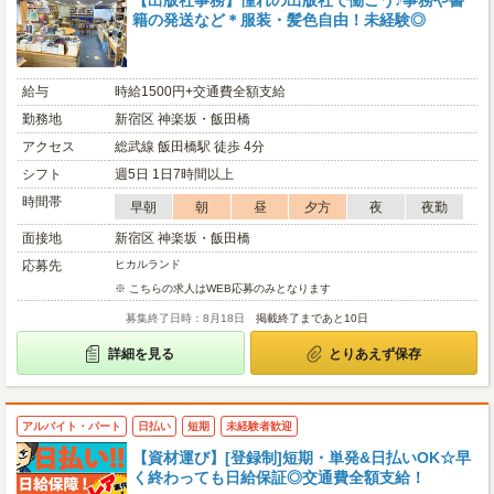
【出版社事務】憧れの出版社で働こう♪事務や書
籍の発送など＊服装・髪色自由！未経験◎
給与
時給1500円+交通費全額支給
勤務地
新宿区 神楽坂・飯田橋
アクセス
総武線 飯田橋駅 徒歩 4分
シフト
週5日 1日7時間以上
時間帯
早朝
朝
昼
夕方
夜
夜勤
面接地
新宿区 神楽坂・飯田橋
応募先
ヒカルランド
※ こちらの求人はWEB応募のみとなります
募集終了日時：8月18日
掲載終了まであと10日
詳細を見る
とりあえず保存
アルバイト・パート
日払い
短期
未経験者歓迎
【資材運び】[登録制]短期・単発&日払いOK☆早
く終わっても日給保証◎交通費全額支給！