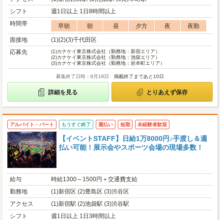
シフト
週1日以上 1日8時間以上
時間帯
早朝
朝
昼
夕方
夜
夜勤
面接地
(1)(2)(3)千代田区
応募先
(1)
カナケイ東京株式会社（勤務地：新宿エリア）
(2)
カナケイ東京株式会社（勤務地：池袋エリア）
(3)
カナケイ東京株式会社（勤務地：岩本町エリア）
募集終了日時：8月18日
掲載終了まであと10日
詳細を見る
とりあえず保存
アルバイト・パート
もうすぐ終了
週払い
短期
未経験者歓迎
【イベントSTAFF】日給1万8000円♪手渡し＆週
払い可能！展示会やスポーツ会場の現場多数！
給与
時給1300～1500円＋交通費支給
勤務地
(1)新宿区 (2)豊島区 (3)渋谷区
アクセス
(1)新宿駅 (2)池袋駅 (3)渋谷駅
シフト
週1日以上 1日3時間以上