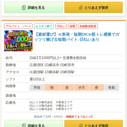
詳細を見る
とりあえず保存
アルバイト・パート
もうすぐ終了
日払い
短期
未経験者歓迎
【資材運び】≪単発・短期OK≫筋トレ感覚でガ
ッツリ稼げる短期バイト♪日払いあり
給与
日給2万1000円以上+ 交通費全額支給
勤務地
(1)新宿区 (2)横浜市 (3)町田市
アクセス
(1)新宿駅 (2)横浜駅 (3)町田駅
シフト
週1日以上
時間帯
早朝
朝
昼
夕方
夜
夜勤
面接地
応募先
(1)
ニトロ株式会社 ※新宿エリア
(2)
ニトロ株式会社 ※横浜エリア
(3)
ニトロ株式会社 ※町田エリア
募集終了日時：8月9日
掲載終了まであと1日
詳細を見る
とりあえず保存