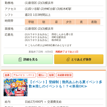
勤務地
(1)新宿区 (2)(3)横浜市
アクセス
(1)四ツ谷駅 (2)仲町台駅 (3)桜木町駅
シフト
週2日 1日3時間以上
時間帯
早朝
朝
昼
夕方
夜
夜勤
面接地
(1)新宿区 (2)(3)横浜市
応募先
(1)
カラオケまねきねこ 四谷しんみち通り店
(2)
カラオケまねきねこ 仲町台駅前店
(3)
カラオケまねきねこ 桜木町店
※ こちらの求人はWEB応募のみとなります
募集終了日時：8月9日
掲載終了まであと1日
詳細を見る
とりあえず保存
急募
アルバイト・パート
週払い
短期
未経験者歓迎
【イベント】登録制｜熱気あふれる夏イベント多
数★推しのイベントも！？≪単発OK≫
給与
日給2万490円 ＋ 交通費支給