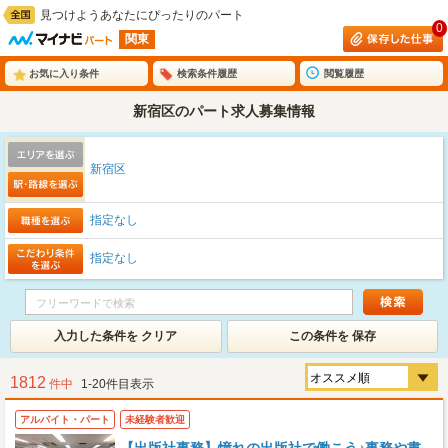
見つけようあなたにぴったりのパート
0
関東
お気に入り条件
検索条件履歴
閲覧履歴
新宿区のパート求人募集情報
新宿区
指定なし
指定なし
入力した条件を クリア
この条件を 保存
1812
件中
1-20件目表示
アルバイト・パート
未経験者歓迎