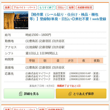
急募
アルバイト・パート
もうすぐ終了
日払い
短期
未経験者歓迎
【軽作業（シール貼り・仕分け・検品・梱包
等）】登録制/単発・日払い◎来社不要！web登録
給与
時給1500～1600円
勤務地
(1)豊島区 (2)新宿区 (3)渋谷区
アクセス
(1)池袋駅 (2)新宿駅 (3)渋谷駅
シフト
週1日以上 1日3時間以上
時間帯
早朝
朝
昼
夕方
夜
夜勤
面接地
(1)豊島区 (2)新宿区 (3)渋谷区
応募先
(1)
株式会社マイワーク 池袋営業所 （2690812000※AP・派遣）
(2)
株式会社マイワーク 新宿営業所 （2690812000※AP・派遣）
(3)
株式会社マイワーク 渋谷営業所 （2690812000※AP・派遣）
募集終了日時：8月9日
掲載終了まであと1日
詳細を見る
とりあえず保存
急募
アルバイト・パート
短期
未経験者歓迎