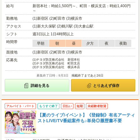
給与
新宿本社：時給1,500円～、町田・横浜支店：時給1,400円
～
勤務地
(1)新宿区 (2)町田市 (3)横浜市
アクセス
(1)新大久保駅 (2)鶴川駅 (3)大倉山駅
シフト
週3日以上 1日4時間以上
時間帯
早朝
朝
昼
夕方
夜
夜勤
面接地
(1)新宿区 (2)町田市 (3)横浜市
応募先
(1)
チヨダ防災株式会社 新宿本社
(2)
チヨダ防災株式会社 町田支店
(3)
チヨダ防災株式会社 横浜本店
募集終了日時：9月3日
掲載終了まであと26日
詳細を見る
とりあえず保存
アルバイト・パート
もうすぐ終了
日払い
短期
未経験者歓迎
【夏のライブ/イベント】《登録制》有名アーティ
ストLIVE/TV番組案件も♪単発◎履歴書不要