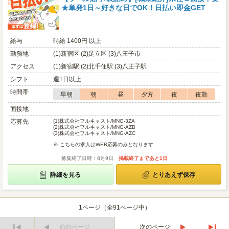
★単発1日～好きな日でOK！日払い即金GET
給与
時給 1400円 以上
勤務地
(1)新宿区 (2)足立区 (3)八王子市
アクセス
(1)新宿駅 (2)北千住駅 (3)八王子駅
シフト
週1日以上
時間帯
早朝
朝
昼
夕方
夜
夜勤
面接地
応募先
(1)
株式会社フルキャスト/MNG-3ZA
(2)
株式会社フルキャスト/MNG-AZB
(3)
株式会社フルキャスト/MNG-AZC
※ こちらの求人はWEB応募のみとなります
募集終了日時：8月9日
掲載終了まであと1日
詳細を見る
とりあえず保存
1ページ（全91ページ中）
前のページ
次のページ