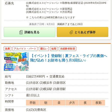
応募先
(1)
株式会社エスピージャパン ※勤務地:銀座駅近辺 (2026年9月4日OPE
N)
(2)
株式会社エスピージャパン ※新宿周辺
(3)
株式会社エスピージャパン ※渋谷周辺
※ こちらの求人はWEB応募のみとなります
募集終了日時：9月3日
掲載終了まであと26日
詳細を見る
とりあえず保存
急募
アルバイト・パート
週払い
短期
未経験者歓迎
【イベント】登録制｜夏フェス・ライブの裏側へ
飛び込め！お財布も潤う月3回払い♪
給与
日給2万490円 ＋ 交通費支給
勤務地
(1)渋谷区 (2)横浜市 (3)新宿区
アクセス
(1)渋谷駅 (2)横浜駅 (3)新宿駅
シフト
週1日以上
時間帯
早朝
朝
昼
夕方
夜
夜勤
面接地
(1)(2)(3)豊島区