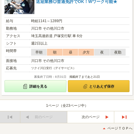
送迎業務◎普通免許でOK！Wワーク可能★
給与
時給1141～1289円
勤務地
川口市 その他川口市
アクセス
埼玉高速鉄道 戸塚安行駅 車 6分
シフト
週2日以上
時間帯
早朝
朝
昼
夕方
夜
夜勤
面接地
川口市 その他川口市
応募先
ツクイ川口安行（デイサービス）
募集終了日時：8月31日
掲載終了まであと21日
詳細を見る
とりあえず保存
1ページ（全23ページ中）
前のページ
次のページ
最
最
初
後
ページＴＯＰへ
へ
へ