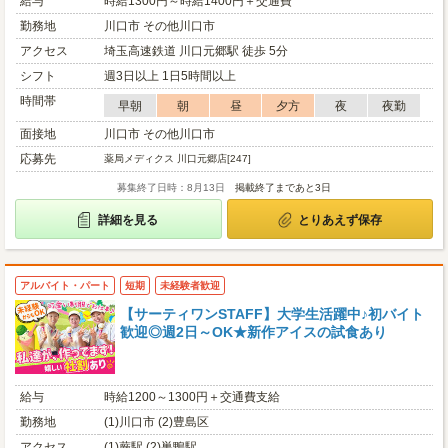
給与
時給1300円～時給1400円＋交通費
勤務地
川口市 その他川口市
アクセス
埼玉高速鉄道 川口元郷駅 徒歩 5分
シフト
週3日以上 1日5時間以上
時間帯
早朝
朝
昼
夕方
夜
夜勤
面接地
川口市 その他川口市
応募先
薬局メディクス 川口元郷店[247]
募集終了日時：8月13日
掲載終了まであと3日
詳細を見る
とりあえず保存
アルバイト・パート
短期
未経験者歓迎
【サーティワンSTAFF】大学生活躍中♪初バイト
歓迎◎週2日～OK★新作アイスの試食あり
給与
時給1200～1300円＋交通費支給
勤務地
(1)川口市 (2)豊島区
アクセス
(1)蕨駅 (2)巣鴨駅