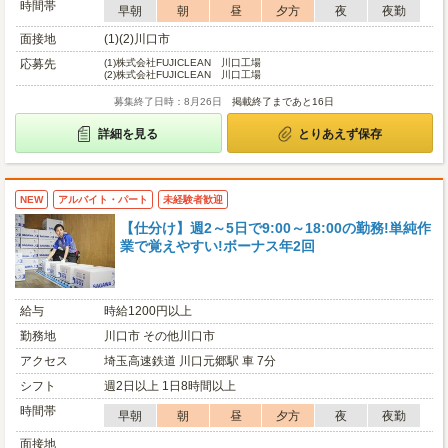
時間帯
早朝
朝
昼
夕方
夜
夜勤
面接地
(1)(2)川口市
応募先
(1)
株式会社FUJICLEAN 川口工場
(2)
株式会社FUJICLEAN 川口工場
募集終了日時：8月26日
掲載終了まであと16日
詳細を見る
とりあえず保存
NEW
アルバイト・パート
未経験者歓迎
【仕分け】週2～5日で9:00～18:00の勤務!単純作
業で覚えやすい!ボーナス年2回
給与
時給1200円以上
勤務地
川口市 その他川口市
アクセス
埼玉高速鉄道 川口元郷駅 車 7分
シフト
週2日以上 1日8時間以上
時間帯
早朝
朝
昼
夕方
夜
夜勤
面接地