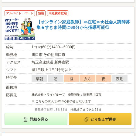
アルバイト・パート
短期
未経験者歓迎
【オンライン家庭教師】≪在宅≫★社会人講師募
集★すきま時間に60分から指導可能◎
給与
1コマ(60分)1430～6930円
勤務地
川口市 その他川口市
アクセス
埼玉高速鉄道 新井宿駅
シフト
週1日以上 1日1時間以上
時間帯
早朝
朝
昼
夕方
夜
夜勤
面接地
応募先
株式会社トライグループ ※勤務地：埼玉県川口市
※ こちらの求人はWEB応募のみとなります
募集終了日時：8月31日
掲載終了まであと21日
詳細を見る
とりあえず保存