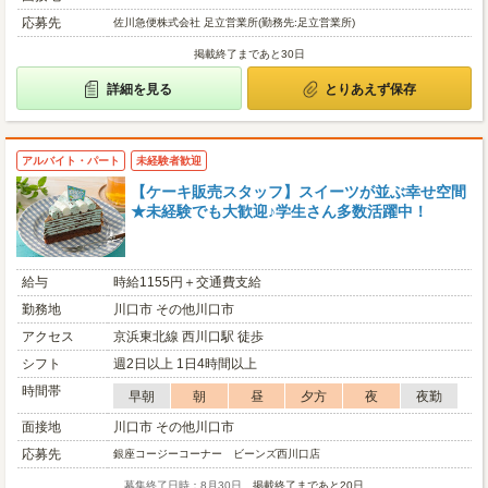
応募先
佐川急便株式会社 足立営業所(勤務先:足立営業所)
掲載終了まであと30日
詳細を見る
とりあえず保存
アルバイト・パート
未経験者歓迎
【ケーキ販売スタッフ】スイーツが並ぶ幸せ空間
★未経験でも大歓迎♪学生さん多数活躍中！
給与
時給1155円＋交通費支給
勤務地
川口市 その他川口市
アクセス
京浜東北線 西川口駅 徒歩
シフト
週2日以上 1日4時間以上
時間帯
早朝
朝
昼
夕方
夜
夜勤
面接地
川口市 その他川口市
応募先
銀座コージーコーナー ビーンズ西川口店
募集終了日時：8月30日
掲載終了まであと20日