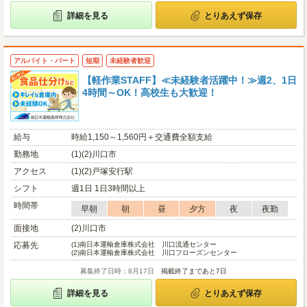
詳細を見る
とりあえず保存
アルバイト・パート
短期
未経験者歓迎
【軽作業STAFF】≪未経験者活躍中！≫週2、1日
4時間～OK！高校生も大歓迎！
給与
時給1,150～1,560円＋交通費全額支給
勤務地
(1)(2)川口市
アクセス
(1)(2)戸塚安行駅
シフト
週1日 1日3時間以上
時間帯
早朝
朝
昼
夕方
夜
夜勤
面接地
(2)川口市
応募先
(1)
南日本運輸倉庫株式会社 川口流通センター
(2)
南日本運輸倉庫株式会社 川口フローズンセンター
募集終了日時：8月17日
掲載終了まであと7日
詳細を見る
とりあえず保存