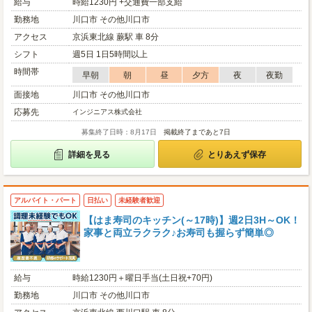
給与
時給1230円 +交通費一部支給
勤務地
川口市 その他川口市
アクセス
京浜東北線 蕨駅 車 8分
シフト
週5日 1日5時間以上
時間帯
早朝
朝
昼
夕方
夜
夜勤
面接地
川口市 その他川口市
応募先
インジニアス株式会社
募集終了日時：8月17日
掲載終了まであと7日
詳細を見る
とりあえず保存
アルバイト・パート
日払い
未経験者歓迎
【はま寿司のキッチン(～17時)】週2日3H～OK！
家事と両立ラクラク♪お寿司も握らず簡単◎
給与
時給1230円＋曜日手当(土日祝+70円)
勤務地
川口市 その他川口市