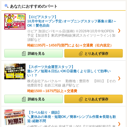
あなたにおすすめのパート
【ロピアスタッフ】
10月中旬オープン予定♪オープニングスタッフ募集☆週2～
OK！髪色自由
ロピア 加須ビバモール店(仮称) ※2026年10月中旬OPEN
予定【加須市】東武伊勢崎線(東武スカイツリーライン) 加
須駅など
時給1195円～1450円(部門による)＋交通費（社内規定）
詳細を見る
とりあえず保存
【スポーツ大会運営スタッフ】
激レア／短期＆日払いOK◎昼働くより涼しくて効率い
い！？
株式会社アルバクルー 勤務地：豊田市 【001】【その
他豊田市】名鉄三河線 越戸駅など
時給1500～1875円以上＋交通費
詳細を見る
とりあえず保存
【ラベル貼り・袋詰】
＼夏休みの単発・短期OK／簡単×シンプル作業★長期も歓
迎♪経験不問
山崎製パン株式会社 安城工場｜001【三河安城駅周辺】東