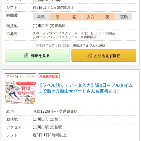
シフト
週2日以上 1日3時間以上
時間帯
早朝
朝
昼
夕方
夜
夜勤
面接地
(1)川口市 (2)豊島区
応募先
(1)
サーティワンアイスクリーム イオンモール川口前川店
(2)
サーティワンアイスクリーム 巣鴨駅前店
募集終了日時：8月26日
掲載終了まであと16日
詳細を見る
とりあえず保存
アルバイト・パート
未経験者歓迎
【ラベル貼り・データ入力】週3日～フルタイム
まで働き方自由★パートさんも賞与あり♪
給与
時給1226円～+交通費支給
勤務地
(1)川口市 (2)蕨市
アクセス
(1)川口駅 (2)蕨駅
シフト
週3日 1日8時間以上