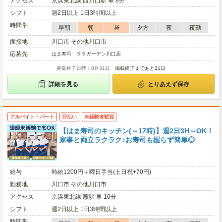
アクセス
京浜東北線 西川口駅 車 8分
シフト
週2日以上 1日3時間以上
時間帯
早朝
朝
昼
夕方
夜
夜勤
面接地
川口市 その他川口市
応募先
はま寿司 ララガーデン川口店
募集終了日時：8月31日
掲載終了まであと21日
詳細を見る
とりあえず保存
アルバイト・パート
日払い
未経験者歓迎
【はま寿司のキッチン(～17時)】週2日3H～OK！
家事と両立ラクラク♪お寿司も握らず簡単◎
給与
時給1200円＋曜日手当(土日祝+70円)
勤務地
川口市 その他川口市
アクセス
京浜東北線 蕨駅 車 10分
シフト
週2日以上 1日3時間以上
時間帯