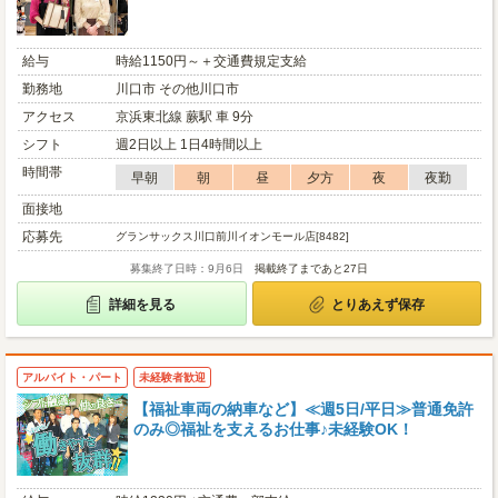
給与
時給1150円～＋交通費規定支給
勤務地
川口市 その他川口市
アクセス
京浜東北線 蕨駅 車 9分
シフト
週2日以上 1日4時間以上
時間帯
早朝
朝
昼
夕方
夜
夜勤
面接地
応募先
グランサックス川口前川イオンモール店[8482]
募集終了日時：9月6日
掲載終了まであと27日
詳細を見る
とりあえず保存
アルバイト・パート
未経験者歓迎
【福祉車両の納車など】≪週5日/平日≫普通免許
のみ◎福祉を支えるお仕事♪未経験OK！