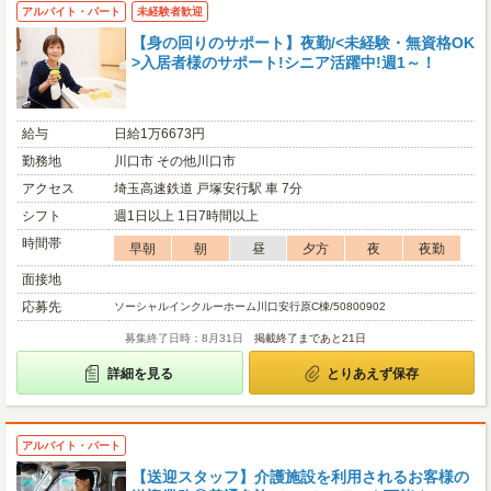
アルバイト・パート
未経験者歓迎
【身の回りのサポート】夜勤/<未経験・無資格OK
>入居者様のサポート!シニア活躍中!週1～！
給与
日給1万6673円
勤務地
川口市 その他川口市
アクセス
埼玉高速鉄道 戸塚安行駅 車 7分
シフト
週1日以上 1日7時間以上
時間帯
早朝
朝
昼
夕方
夜
夜勤
面接地
応募先
ソーシャルインクルーホーム川口安行原C棟/50800902
募集終了日時：8月31日
掲載終了まであと21日
詳細を見る
とりあえず保存
アルバイト・パート
【送迎スタッフ】介護施設を利用されるお客様の