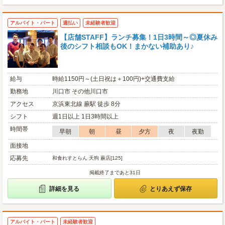
アルバイト・パート
週払い
未経験者歓迎
【店舗STAFF】ランチ募集！1日3時間～◎夏休み
後のシフト相談もOK！まかない補助あり♪
給与
時給1150円～(土日祝は＋100円)+交通費支給
勤務地
川口市 その他川口市
アクセス
京浜東北線 蕨駅 徒歩 8分
シフト
週1日以上 1日3時間以上
時間帯
早朝
朝
昼
夕方
夜
夜勤
面接地
応募先
和食れすとらん 天狗 蕨店[125]
掲載終了まであと31日
詳細を見る
とりあえず保存
アルバイト・パート
未経験者歓迎