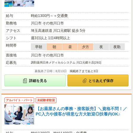
給与
時給1300円～＋交通費
勤務地
川口市 その他川口市
アクセス
埼玉高速鉄道 川口元郷駅 徒歩 5分
シフト
週3日以上 1日4時間以上
時間帯
早朝
朝
昼
夕方
夜
夜勤
面接地
川口市 その他川口市
応募先
調剤薬局日本メディカルシステム 川口元郷Ⅱ店[292]
募集終了日時：8月13日
掲載終了まであと3日
詳細を見る
とりあえず保存
アルバイト・パート
未経験者歓迎
【お薬屋さんの事務・接客販売】＼資格不問！／
PC入力や接客が得意な方大歓迎◎扶養内OK♪