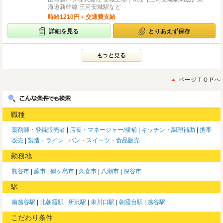
海道新幹線 三河安城駅など
時給1210円＋交通費支給
詳細を見る
とりあえず保存
ページＴＯＰへ
職種
薬剤師・登録販売者
店長・マネージャー/候補
キッチン・調理補助
携帯
販売
製造・ライン
パン・スイーツ・食品販売
勤務地
熊谷市
蕨市
鶴ヶ島市
久喜市
八潮市
深谷市
駅
南越谷駅
北朝霞駅
所沢駅
東川口駅
朝霞台駅
越谷駅
こだわり条件