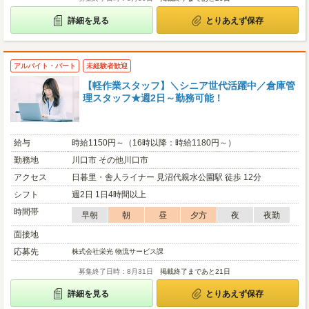
詳細を見る
とりあえず保存
アルバイト・パート
未経験者歓迎
【軽作業スタッフ】＼シニア世代活躍中／倉庫管
理スタッフ★週2日～勤務可能！
給与
時給1150円～（16時以降：時給1180円～）
勤務地
川口市 その他川口市
アクセス
日暮里・舎人ライナー 見沼代親水公園駅 徒歩 12分
シフト
週2日 1日4時間以上
時間帯
早朝
朝
昼
夕方
夜
夜勤
面接地
応募先
株式会社栄光 物流サービス課
募集終了日時：8月31日
掲載終了まであと21日
詳細を見る
とりあえず保存