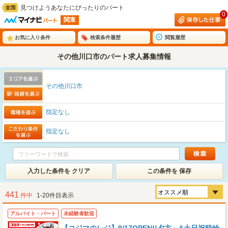
見つけようあなたにぴったりのパート
0
関東
お気に入り条件
検索条件履歴
閲覧履歴
その他川口市のパート求人募集情報
その他川口市
指定なし
指定なし
入力した条件を クリア
この条件を 保存
441
件中
1-20件目表示
アルバイト・パート
未経験者歓迎