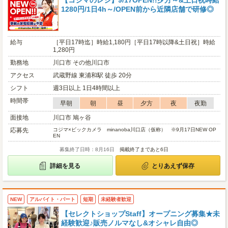
【コジマのレジ】9/17OPEN!!夕方～&土日祝時給
1280円/1日4h～/OPEN前から近隣店舗で研修◎
給与
［平日17時迄］時給1,180円［平日17時以降&土日祝］時給
1,280円
勤務地
川口市 その他川口市
アクセス
武蔵野線 東浦和駅 徒歩 20分
シフト
週3日以上 1日4時間以上
時間帯
早朝
朝
昼
夕方
夜
夜勤
面接地
川口市 鳩ヶ谷
応募先
コジマ×ビックカメラ minanoba川口店（仮称） ※9月17日NEW OP
EN
募集終了日時：8月16日
掲載終了まであと6日
詳細を見る
とりあえず保存
NEW
アルバイト・パート
短期
未経験者歓迎
【セレクトショップStaff】オープニング募集★未
経験歓迎♪販売ノルマなし&オシャレ自由◎