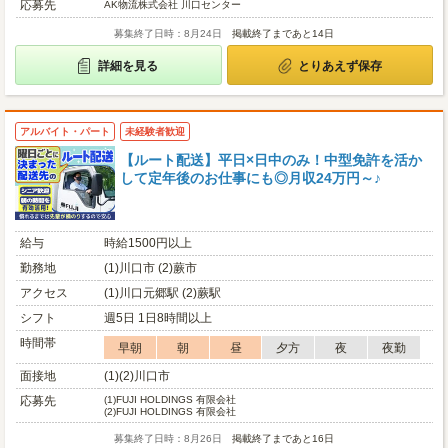
応募先
AK物流株式会社 川口センター
募集終了日時：8月24日
掲載終了まであと14日
詳細を見る
とりあえず保存
アルバイト・パート
未経験者歓迎
【ルート配送】平日×日中のみ！中型免許を活か
して定年後のお仕事にも◎月収24万円～♪
給与
時給1500円以上
勤務地
(1)川口市 (2)蕨市
アクセス
(1)川口元郷駅 (2)蕨駅
シフト
週5日 1日8時間以上
時間帯
早朝
朝
昼
夕方
夜
夜勤
面接地
(1)(2)川口市
応募先
(1)
FUJI HOLDINGS 有限会社
(2)
FUJI HOLDINGS 有限会社
募集終了日時：8月26日
掲載終了まであと16日