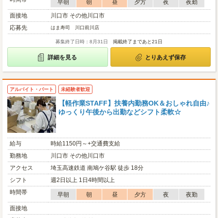
早朝
朝
昼
夕方
夜
夜勤
面接地
川口市 その他川口市
応募先
はま寿司 川口前川店
募集終了日時：8月31日
掲載終了まであと21日
詳細を見る
とりあえず保存
アルバイト・パート
未経験者歓迎
【軽作業STAFF】扶養内勤務OK＆おしゃれ自由♪
ゆっくり午後から出勤などシフト柔軟☆
給与
時給1150円～+交通費支給
勤務地
川口市 その他川口市
アクセス
埼玉高速鉄道 南鳩ケ谷駅 徒歩 18分
シフト
週2日以上 1日4時間以上
時間帯
早朝
朝
昼
夕方
夜
夜勤
面接地