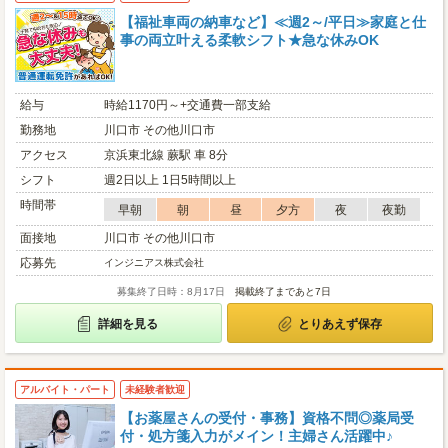
【福祉車両の納車など】≪週2～/平日≫家庭と仕
事の両立叶える柔軟シフト★急な休みOK
給与
時給1170円～+交通費一部支給
勤務地
川口市 その他川口市
アクセス
京浜東北線 蕨駅 車 8分
シフト
週2日以上 1日5時間以上
時間帯
早朝
朝
昼
夕方
夜
夜勤
面接地
川口市 その他川口市
応募先
インジニアス株式会社
募集終了日時：8月17日
掲載終了まであと7日
詳細を見る
とりあえず保存
アルバイト・パート
未経験者歓迎
【お薬屋さんの受付・事務】資格不問◎薬局受
付・処方箋入力がメイン！主婦さん活躍中♪