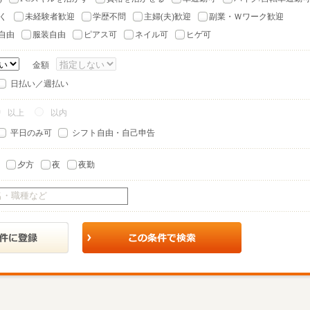
く
未経験者歓迎
学歴不問
主婦(夫)歓迎
副業・Ｗワーク歓迎
自由
服装自由
ピアス可
ネイル可
ヒゲ可
金額
日払い／週払い
以上
以内
平日のみ可
シフト自由・自己申告
夕方
夜
夜勤