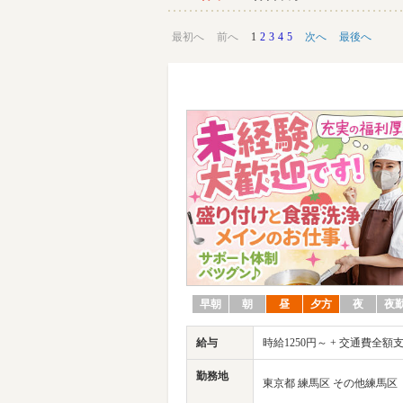
最初へ
前へ
1
2
3
4
5
次へ
最後へ
早朝
朝
昼
夕方
夜
夜
給与
時給1250円～ + 交通費全額
勤務地
東京都 練馬区 その他練馬区