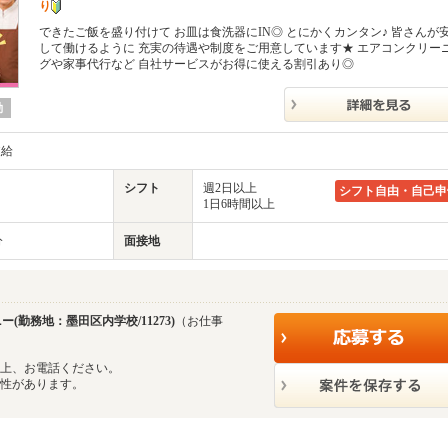
り
できたご飯を盛り付けて お皿は食洗器にIN◎ とにかくカンタン♪ 皆さんが
して働けるように 充実の待遇や制度をご用意しています★ エアコンクリー
グや家事代行など 自社サービスがお得に使える割引あり◎
勤
支給
シフト
週2日以上
シフト自由・自己申
1日6時間以上
分
面接地
(勤務地：墨田区内学校/11273)
（お仕事
の上、お電話ください。
能性があります。