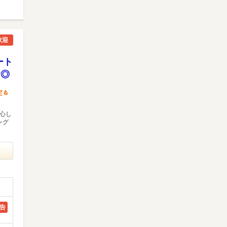
歓迎
ート
す◎
定＆
安心し
ング
告