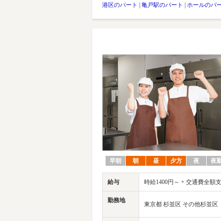
港区のパート
|
亀戸駅のパート
|
ホールのパ
早朝
朝
昼
夕方
夜
夜
給与
時給1400円～ + 交通費全額
勤務地
東京都 杉並区 その他杉並区