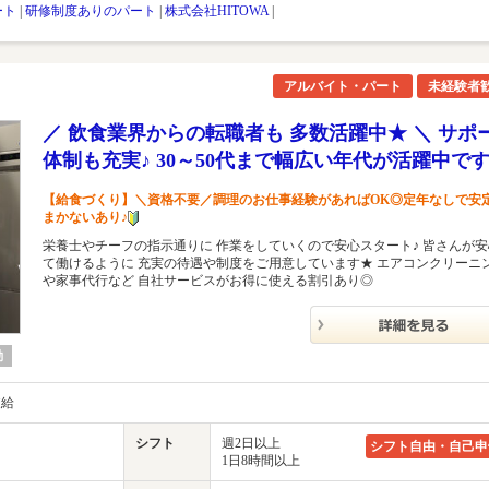
ート
|
研修制度ありのパート
|
株式会社HITOWA
|
アルバイト・パート
未経験者
／ 飲食業界からの転職者も 多数活躍中★ ＼ サポ
体制も充実♪ 30～50代まで幅広い年代が活躍中で
【給食づくり】＼資格不要／調理のお仕事経験があればOK◎定年なしで安
まかないあり♪
栄養士やチーフの指示通りに 作業をしていくので安心スタート♪ 皆さんが
て働けるように 充実の待遇や制度をご用意しています★ エアコンクリーニ
や家事代行など 自社サービスがお得に使える割引あり◎
勤
支給
シフト
週2日以上
シフト自由・自己申
1日8時間以上