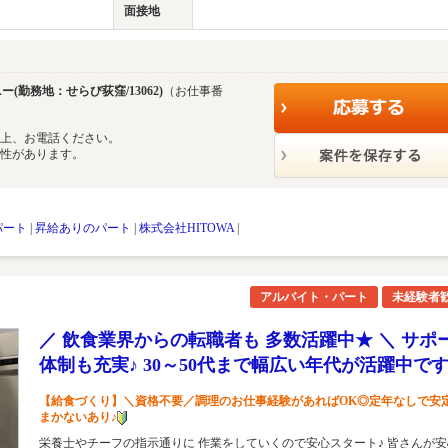
面接地
(勤務地：せらび荻窪/13062)
（お仕事番
の上、お電話ください。
能性があります。
パート
|
昇給ありのパート
|
株式会社HITOWA
|
アルバイト・パート
未経験者
／ 飲食業界からの転職者も 多数活躍中★ ＼ サポ
体制も充実♪ 30～50代まで幅広い年代が活躍中で
【給食づくり】＼資格不要／調理のお仕事経験があればOK◎定年なしで安
まかないあり♪
栄養士やチーフの指示通りに 作業をしていくので安心スタート♪ 皆さんが