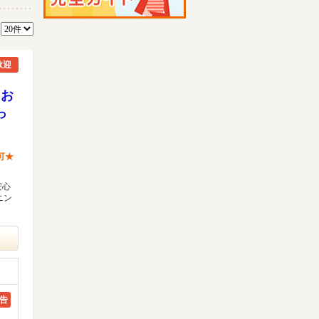
数
歓迎
♪お
っ
可★
安心
ニン
告