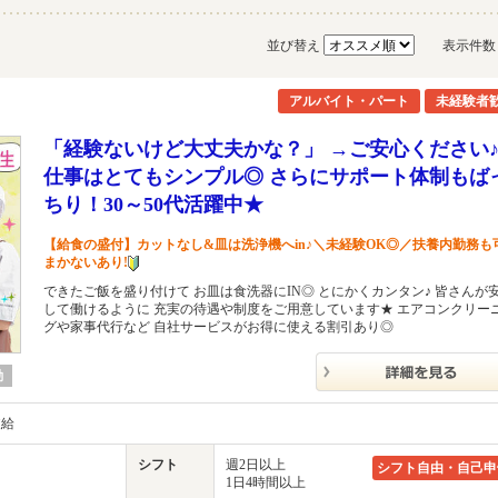
並び替え
表示件
アルバイト・パート
未経験者
「経験ないけど大丈夫かな？」 →ご安心ください
仕事はとてもシンプル◎ さらにサポート体制もば
ちり！30～50代活躍中★
【給食の盛付】カットなし&皿は洗浄機へin♪＼未経験OK◎／扶養内勤務も
まかないあり!
できたご飯を盛り付けて お皿は食洗器にIN◎ とにかくカンタン♪ 皆さんが
して働けるように 充実の待遇や制度をご用意しています★ エアコンクリー
グや家事代行など 自社サービスがお得に使える割引あり◎
勤
支給
シフト
週2日以上
シフト自由・自己申
1日4時間以上