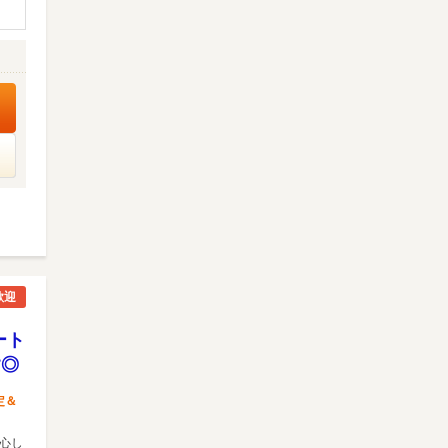
歓迎
ート
す◎
定＆
安心し