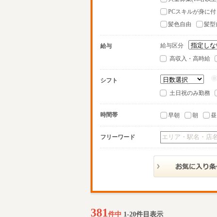
PCスキルが身に付
髪色自由
髪型
給与区分
給与
高収入・高時給
シフト
土日祝のみ勤務
時間帯
早朝
朝
昼
フリーワード
381
件中
1-20件目表示