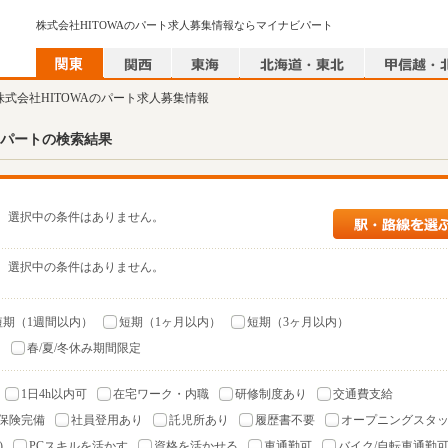
株式会社HITOWAのパート求人募集情報ならマイナビパート
 株式会社HITOWAのパート求人募集情報
パートの検索結果
選択中の条件はありません。
選択中の条件はありません。
短期（1週間以内）
短期（1ヶ月以内）
短期（3ヶ月以内）
）
春/夏/冬休み期間限定
1日4h以内可
在宅ワーク・内職
研修制度あり
交通費支給
保険完備
社員登用あり
託児所あり
履歴書不要
オープニングスタ
)
PCスキルを活かす
資格を活かせる
車通勤可
バイク/自転車通勤