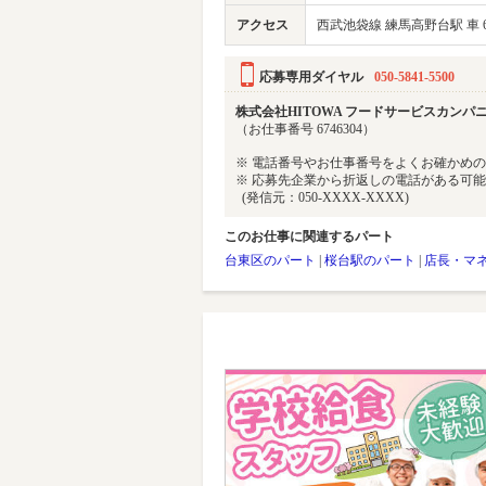
アクセス
西武池袋線 練馬高野台駅 車 
応募専用ダイヤル
050-5841-5500
株式会社HITOWA フードサービスカンパニ
（お仕事番号 6746304）
※ 電話番号やお仕事番号をよくお確かめ
※ 応募先企業から折返しの電話がある可
(発信元：050-XXXX-XXXX)
このお仕事に関連するパート
台東区のパート
|
桜台駅のパート
|
店長・マ