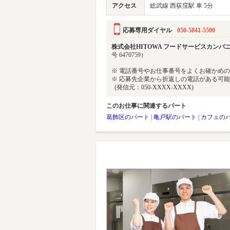
アクセス
総武線 西荻窪駅 車 5分
応募専用ダイヤル
050-5841-5500
株式会社HITOWA フードサービスカンパニー
号 6470759）
※ 電話番号やお仕事番号をよくお確かめ
※ 応募先企業から折返しの電話がある可
(発信元：050-XXXX-XXXX)
このお仕事に関連するパート
葛飾区のパート
|
亀戸駅のパート
|
カフェの