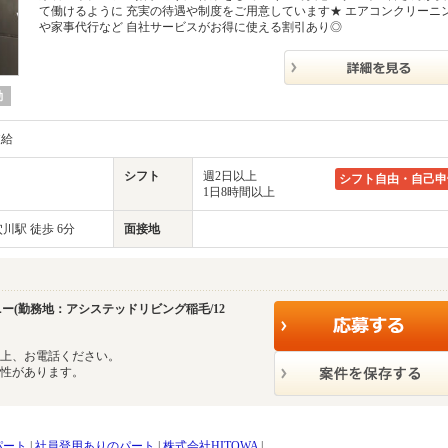
て働けるように 充実の待遇や制度をご用意しています★ エアコンクリーニ
や家事代行など 自社サービスがお得に使える割引あり◎
勤
支給
シフト
週2日以上
シフト自由・自己申
1日8時間以上
川駅 徒歩 6分
面接地
ニー(勤務地：アシステッドリビング稲毛/12
の上、お電話ください。
能性があります。
パート
|
社員登用ありのパート
|
株式会社HITOWA
|