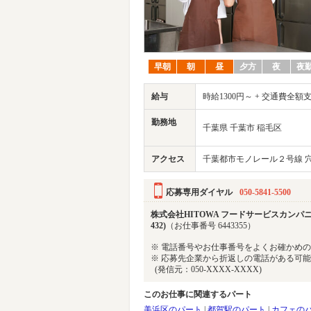
早朝
朝
昼
夕方
夜
夜
給与
時給1300円～ + 交通費全額
勤務地
千葉県 千葉市 稲毛区
アクセス
千葉都市モノレール２号線 穴
応募専用ダイヤル
050-5841-5500
株式会社HITOWA フードサービスカンパ
432)
（お仕事番号 6443355）
※ 電話番号やお仕事番号をよくお確かめ
※ 応募先企業から折返しの電話がある可
(発信元：050-XXXX-XXXX)
このお仕事に関連するパート
美浜区のパート
|
都賀駅のパート
|
カフェの