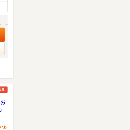
歓迎
♪お
っ
いあ