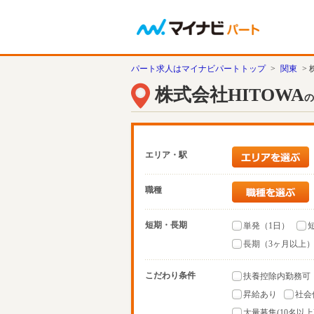
パート求人はマイナビパートトップ
>
関東
>
株式会社HITOWA
の
エリア・駅
職種
短期・長期
単発（1日）
長期（3ヶ月以上
こだわり条件
扶養控除内勤務可
昇給あり
社会
大量募集(10名以上