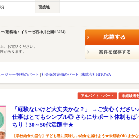
6分
面接地
ー(勤務地：イリーゼ石神井公園/13224)
の上、お電話ください。
能性があります。
ネージャー/候補のパート
|
社会保険完備のパート
|
株式会社HITOWA
|
アルバイト・パート
未経験者
「経験ないけど大丈夫かな？」 →ご安心ください
仕事はとてもシンプル◎ さらにサポート体制もば
ちり！30～50代活躍中★
【学校給食の盛付】子ども達に美味しい給食を届けよう★未経験OK♪まかな