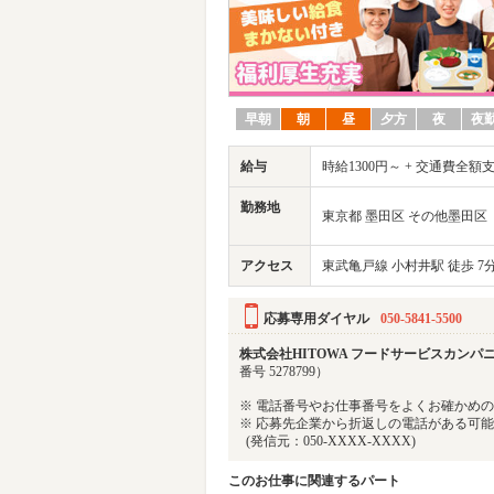
早朝
朝
昼
夕方
夜
夜
給与
時給1300円～ + 交通費全額
勤務地
東京都 墨田区 その他墨田区
アクセス
東武亀戸線 小村井駅 徒歩 7
応募専用ダイヤル
050-5841-5500
株式会社HITOWA フードサービスカンパニー
番号 5278799）
※ 電話番号やお仕事番号をよくお確かめ
※ 応募先企業から折返しの電話がある可
(発信元：050-XXXX-XXXX)
このお仕事に関連するパート