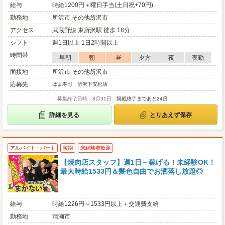
給与
時給1200円＋曜日手当(土日祝+70円)
勤務地
所沢市 その他所沢市
アクセス
武蔵野線 東所沢駅 徒歩 18分
シフト
週1日以上 1日2時間以上
時間帯
早朝
朝
昼
夕方
夜
夜勤
面接地
所沢市 その他所沢市
応募先
はま寿司 所沢下安松店
募集終了日時：8月31日
掲載終了まであと24日
詳細を見る
とりあえず保存
アルバイト・パート
短期
未経験者歓迎
【焼肉店スタッフ】週1日～稼げる！未経験OK！
最大時給1533円＆髪色自由でお洒落し放題◎
給与
時給1226円～1533円以上＋交通費支給
勤務地
清瀬市