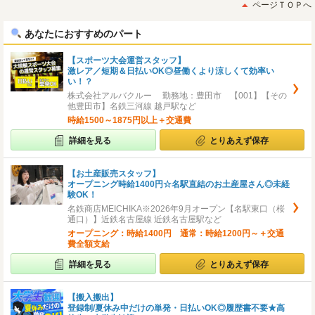
初
後
ページＴＯＰへ
へ
へ
あなたにおすすめのパート
【スポーツ大会運営スタッフ】
激レア／短期＆日払いOK◎昼働くより涼しくて効率い
い！？
株式会社アルバクルー 勤務地：豊田市 【001】【その
他豊田市】名鉄三河線 越戸駅など
時給1500～1875円以上＋交通費
詳細を見る
とりあえず保存
【お土産販売スタッフ】
オープニング時給1400円☆名駅直結のお土産屋さん◎未経
験OK！
名鉄商店MEICHIKA※2026年9月オープン【名駅東口（桜
通口）】近鉄名古屋線 近鉄名古屋駅など
オープニング：時給1400円 通常：時給1200円～＋交通
費全額支給
詳細を見る
とりあえず保存
【搬入搬出】
登録制/夏休み中だけの単発・日払いOK◎履歴書不要★高