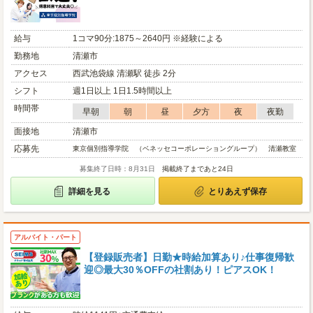
給与
1コマ90分:1875～2640円 ※経験による
勤務地
清瀬市
アクセス
西武池袋線 清瀬駅 徒歩 2分
シフト
週1日以上 1日1.5時間以上
時間帯
早朝
朝
昼
夕方
夜
夜勤
面接地
清瀬市
応募先
東京個別指導学院 （ベネッセコーポレーショングループ） 清瀬教室
募集終了日時：8月31日
掲載終了まであと24日
詳細を見る
とりあえず保存
アルバイト・パート
【登録販売者】日勤★時給加算あり♪仕事復帰歓
迎◎最大30％OFFの社割あり！ピアスOK！