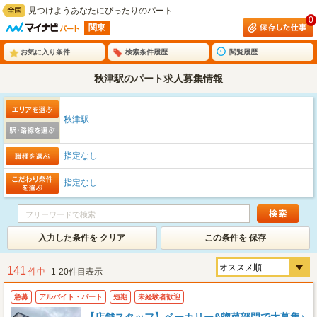
見つけようあなたにぴったりのパート
0
関東
お気に入り条件
検索条件履歴
閲覧履歴
秋津駅のパート求人募集情報
秋津駅
指定なし
指定なし
入力した条件を クリア
この条件を 保存
141
件中
1-20件目表示
急募
アルバイト・パート
短期
未経験者歓迎