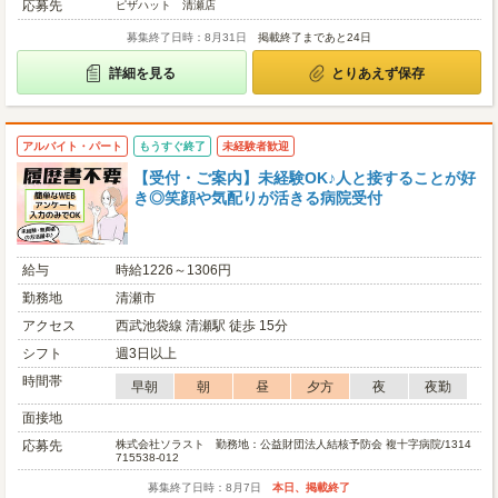
応募先
ピザハット 清瀬店
募集終了日時：8月31日
掲載終了まであと24日
詳細を見る
とりあえず保存
アルバイト・パート
もうすぐ終了
未経験者歓迎
【受付・ご案内】未経験OK♪人と接することが好
き◎笑顔や気配りが活きる病院受付
給与
時給1226～1306円
勤務地
清瀬市
アクセス
西武池袋線 清瀬駅 徒歩 15分
シフト
週3日以上
時間帯
早朝
朝
昼
夕方
夜
夜勤
面接地
応募先
株式会社ソラスト 勤務地：公益財団法人結核予防会 複十字病院/1314
715538-012
募集終了日時：8月7日
本日、掲載終了