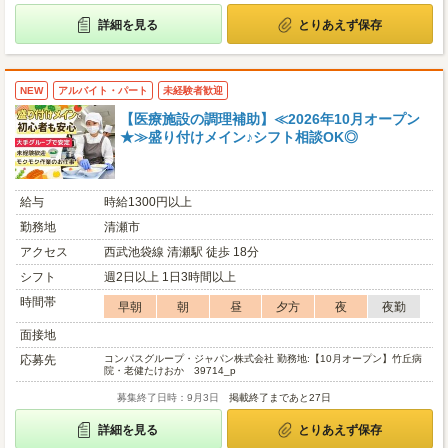
詳細を見る
とりあえず保存
NEW
アルバイト・パート
未経験者歓迎
【医療施設の調理補助】≪2026年10月オープン
★≫盛り付けメイン♪シフト相談OK◎
給与
時給1300円以上
勤務地
清瀬市
アクセス
西武池袋線 清瀬駅 徒歩 18分
シフト
週2日以上 1日3時間以上
時間帯
早朝
朝
昼
夕方
夜
夜勤
面接地
応募先
コンパスグループ・ジャパン株式会社 勤務地:【10月オープン】竹丘病
院・老健たけおか 39714_p
募集終了日時：9月3日
掲載終了まであと27日
詳細を見る
とりあえず保存