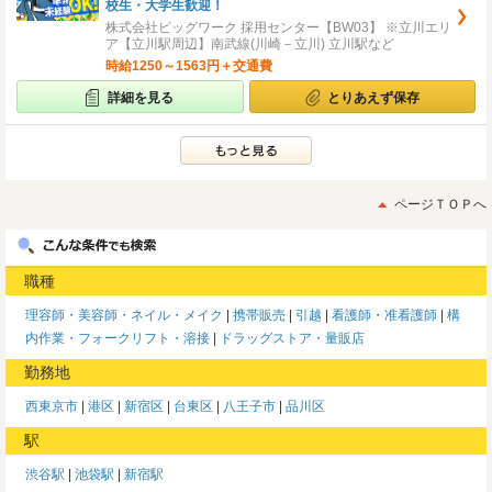
校生・大学生歓迎！
株式会社ビッグワーク 採用センター【BW03】 ※立川エリ
ア【立川駅周辺】南武線(川崎－立川) 立川駅など
時給1250～1563円＋交通費
詳細を見る
とりあえず保存
ページＴＯＰへ
職種
理容師・美容師・ネイル・メイク
携帯販売
引越
看護師・准看護師
構
内作業・フォークリフト・溶接
ドラッグストア・量販店
勤務地
西東京市
港区
新宿区
台東区
八王子市
品川区
駅
渋谷駅
池袋駅
新宿駅