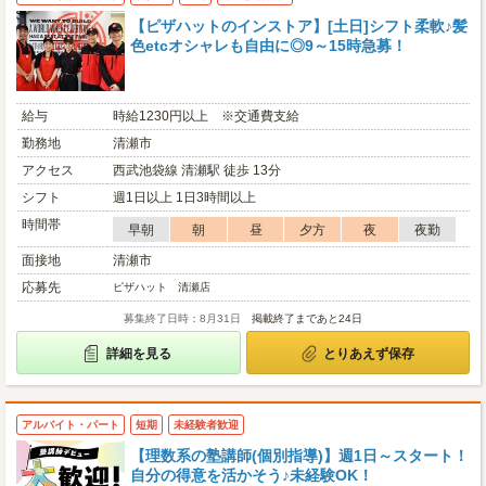
【ピザハットのインストア】[土日]シフト柔軟♪髪
色etcオシャレも自由に◎9～15時急募！
給与
時給1230円以上 ※交通費支給
勤務地
清瀬市
アクセス
西武池袋線 清瀬駅 徒歩 13分
シフト
週1日以上 1日3時間以上
時間帯
早朝
朝
昼
夕方
夜
夜勤
面接地
清瀬市
応募先
ピザハット 清瀬店
募集終了日時：8月31日
掲載終了まであと24日
詳細を見る
とりあえず保存
アルバイト・パート
短期
未経験者歓迎
【理数系の塾講師(個別指導)】週1日～スタート！
自分の得意を活かそう♪未経験OK！