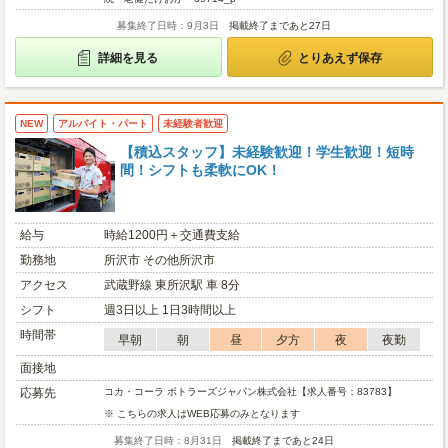
募集終了日時：9月3日
掲載終了まであと27日
詳細を見る
とりあえず保存
NEW
アルバイト・パート
未経験者歓迎
【積込スタッフ】未経験歓迎！学生歓迎！短時
間！シフトも柔軟にOK！
給与
時給1200円＋交通費支給
勤務地
所沢市 その他所沢市
アクセス
武蔵野線 東所沢駅 車 8分
シフト
週3日以上 1日3時間以上
時間帯
早朝
朝
昼
夕方
夜
夜勤
面接地
応募先
コカ・コーラ ボトラーズジャパン株式会社【求人番号：83783】
※ こちらの求人はWEB応募のみとなります
募集終了日時：8月31日
掲載終了まであと24日