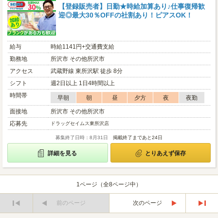
【登録販売者】日勤★時給加算あり♪仕事復帰歓
迎◎最大30％OFFの社割あり！ピアスOK！
給与
時給1141円+交通費支給
勤務地
所沢市 その他所沢市
アクセス
武蔵野線 東所沢駅 徒歩 8分
シフト
週2日以上 1日4時間以上
時間帯
早朝
朝
昼
夕方
夜
夜勤
面接地
所沢市 その他所沢市
応募先
ドラッグセイムス東所沢店
募集終了日時：8月31日
掲載終了まであと24日
詳細を見る
とりあえず保存
1ページ（全8ページ中）
前のページ
次のページ
最
最