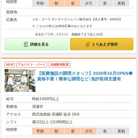
時間帯
早朝
朝
昼
夕方
夜
夜勤
面接地
応募先
コカ・コーラ ボトラーズジャパン株式会社【求人番号：84563】
※ こちらの求人はWEB応募のみとなります
募集終了日時：8月31日
掲載終了まであと24日
詳細を見る
とりあえず保存
NEW
アルバイト・パート
未経験者歓迎
【医療施設の調理スタッフ】2026年10月OPEN◆
資格不要！簡単な調理など♪免許取得支援有
給与
時給1450円以上
勤務地
清瀬市
アクセス
西武池袋線 清瀬駅 徒歩 18分
シフト
週2日以上 1日3時間以上
時間帯
早朝
朝
昼
夕方
夜
夜勤