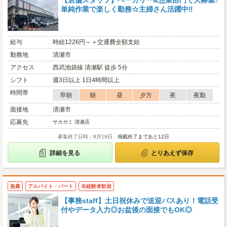
【店舗スタッフ】ベーカリー&惣菜部門で大募集♪
単純作業で楽しく勤務☆主婦さん活躍中‼
給与
時給1226円～＋交通費全額支給
勤務地
清瀬市
アクセス
西武池袋線 清瀬駅 徒歩 5分
シフト
週3日以上 1日4時間以上
時間帯
早朝
朝
昼
夕方
夜
夜勤
面接地
清瀬市
応募先
サカガミ 清瀬店
募集終了日時：8月19日
掲載終了まであと12日
詳細を見る
とりあえず保存
急募
アルバイト・パート
未経験者歓迎
【事務staff】土日祝休みで送迎バスあり！電話受
付やデータ入力◎お盆後の面接でもOK◎