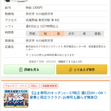
給与
時給 1300円
勤務地
所沢市 その他所沢市
アクセス
武蔵野線 東所沢駅 車 8分
シフト
週4日以上 1日7時間以上
時間帯
早朝
朝
昼
夕方
夜
夜勤
面接地
所沢市 その他所沢市
応募先
株式会社ポプラ社ロジスティクス 所沢物流センター内 岩波書店受注セ
ンター
※ こちらの求人はWEB応募のみとなります
募集終了日時：8月10日
掲載終了まであと3日
詳細を見る
とりあえず保存
アルバイト・パート
日払い
未経験者歓迎
【はま寿司のキッチン(～17時)】週1日2H～OK！
家事と両立ラクラク♪お寿司も握らず簡単◎