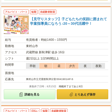
アルバイト・パート
短期
未経験者歓迎
【見守りスタッフ】子どもたちの笑顔に囲まれて
学童指導員になろう♪20～30代活躍中！
給与
有資格者：時給1400～1550円
勤務地
東村山市
アクセス
武蔵野線 新秋津駅 徒歩 16分
シフト
週2日以上 1日5時間以上
時間帯
早朝
朝
昼
夕方
夜
夜勤
面接地
応募先
東村山市立児童館秋津分室/3041901AP-S
募集終了日時：8月15日
掲載終了まであと8日
詳細を見る
とりあえず保存
アルバイト・パート
日払い
短期
未経験者歓迎