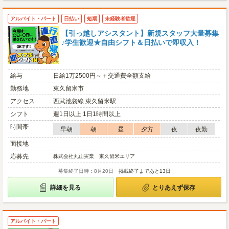
アルバイト・パート
日払い
短期
未経験者歓迎
【引っ越しアシスタント】新規スタッフ大量募集
♪学生歓迎★自由シフト＆日払いで即収入！
給与
日給1万2500円～＋交通費全額支給
勤務地
東久留米市
アクセス
西武池袋線 東久留米駅
シフト
週1日以上 1日1時間以上
時間帯
早朝
朝
昼
夕方
夜
夜勤
面接地
応募先
株式会社丸山実業 東久留米エリア
募集終了日時：8月20日
掲載終了まであと13日
詳細を見る
とりあえず保存
アルバイト・パート