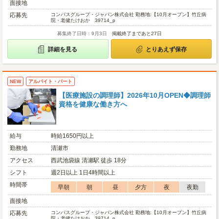
面接地
応募先
コンパスグループ・ジャパン株式会社 勤務地:【10月オープン】竹丘病
院・老健たけおか 39714_p
募集終了日時：9月3日
掲載終了まであと27日
詳細を見る
とりあえず保存
NEW
アルバイト・パート
【医療施設の調理師】2026年10月OPEN◆調理師
資格を健康な働き方へ
給与
時給1650円以上
勤務地
清瀬市
アクセス
西武池袋線 清瀬駅 徒歩 18分
シフト
週2日以上 1日4時間以上
時間帯
早朝
朝
昼
夕方
夜
夜勤
面接地
応募先
コンパスグループ・ジャパン株式会社 勤務地:【10月オープン】竹丘病
院・老健たけおか 39714_p