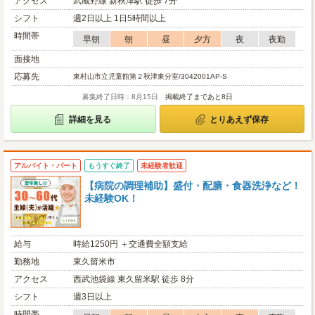
アクセス
武蔵野線 新秋津駅 徒歩 7分
シフト
週2日以上 1日5時間以上
時間帯
早朝
朝
昼
夕方
夜
夜勤
面接地
応募先
東村山市立児童館第２秋津東分室/3042001AP-S
募集終了日時：8月15日
掲載終了まであと8日
詳細を見る
とりあえず保存
アルバイト・パート
もうすぐ終了
未経験者歓迎
【病院の調理補助】盛付・配膳・食器洗浄など！
未経験OK！
給与
時給1250円 ＋交通費全額支給
勤務地
東久留米市
アクセス
西武池袋線 東久留米駅 徒歩 8分
シフト
週3日以上
時間帯