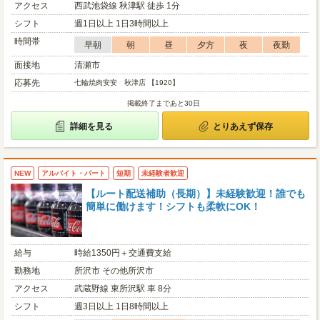
アクセス
西武池袋線 秋津駅 徒歩 1分
シフト
週1日以上 1日3時間以上
時間帯
早朝
朝
昼
夕方
夜
夜勤
面接地
清瀬市
応募先
七輪焼肉安安 秋津店 【1920】
掲載終了まであと30日
詳細を見る
とりあえず保存
NEW
アルバイト・パート
短期
未経験者歓迎
【ルート配送補助（長期）】未経験歓迎！誰でも
簡単に働けます！シフトも柔軟にOK！
給与
時給1350円＋交通費支給
勤務地
所沢市 その他所沢市
アクセス
武蔵野線 東所沢駅 車 8分
シフト
週3日以上 1日8時間以上