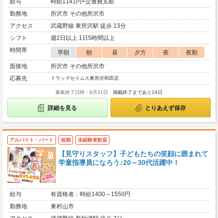
給与
時給1141円+交通費支給
勤務地
所沢市 その他所沢市
アクセス
武蔵野線 東所沢駅 徒歩 13分
シフト
週2日以上 1日5時間以上
時間帯
早朝
朝
昼
夕方
夜
夜勤
面接地
所沢市 その他所沢市
応募先
ドラッグセイムス東所沢和田店
募集終了日時：8月31日
掲載終了まであと24日
詳細を見る
とりあえず保存
アルバイト・パート
短期
未経験者歓迎
【見守りスタッフ】子どもたちの笑顔に囲まれて
学童指導員になろう♪20～30代活躍中！
給与
有資格者：時給1400～1550円
勤務地
東村山市