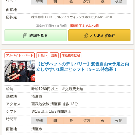
早朝
朝
昼
夕方
夜
夜勤
面接地
応募先
株式会社LEOC アルテミスウイメンズホスピタル/202610
募集終了日時：8月9日
掲載終了まであと2日
詳細を見る
とりあえず保存
アルバイト・パート
日払い
短期
未経験者歓迎
【ピザハットのデリバリー】髪色自由★予定と両
立しやすい1週ごとシフト！9～15時急募！
給与
時給1260円以上 ※交通費支給
勤務地
清瀬市
アクセス
西武池袋線 清瀬駅 徒歩 13分
シフト
週1日以上 1日3時間以上
時間帯
早朝
朝
昼
夕方
夜
夜勤
面接地
清瀬市