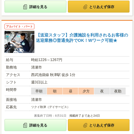
詳細を見る
とりあえず保存
アルバイト・パート
【送迎スタッフ】介護施設を利用されるお客様の
送迎業務◎普通免許でOK！Wワーク可能★
給与
時給1226～1267円
勤務地
清瀬市
アクセス
西武池袋線 秋津駅 徒歩 1分
シフト
週3日以上
時間帯
早朝
朝
昼
夕方
夜
夜勤
面接地
清瀬市
応募先
ツクイ秋津（デイサービス）
募集終了日時：8月31日
掲載終了まであと24日
詳細を見る
とりあえず保存