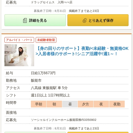
応募先
ドラッグセイムス 入間ぺぺ店
募集終了日時：8月31日
掲載終了まであと23日
詳細を見る
とりあえず保存
アルバイト・パート
未経験者歓迎
【身の回りのサポート】夜勤/<未経験・無資格OK
>入居者様のサポート!シニア活躍中!週1～！
給与
日給1万6673円
勤務地
飯能市
アクセス
八高線 東飯能駅 車 5分
シフト
週1日以上 1日7時間以上
時間帯
早朝
朝
昼
夕方
夜
夜勤
面接地
応募先
ソーシャルインクルーホーム飯能双柳/53350902
募集終了日時：8月31日
掲載終了まであと23日