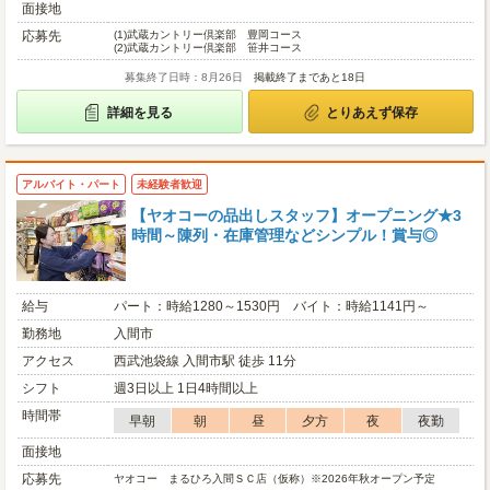
面接地
応募先
(1)
武蔵カントリー倶楽部 豊岡コース
(2)
武蔵カントリー倶楽部 笹井コース
募集終了日時：8月26日
掲載終了まであと18日
詳細を見る
とりあえず保存
アルバイト・パート
未経験者歓迎
【ヤオコーの品出しスタッフ】オープニング★3
時間～陳列・在庫管理などシンプル！賞与◎
給与
パート：時給1280～1530円 バイト：時給1141円～
勤務地
入間市
アクセス
西武池袋線 入間市駅 徒歩 11分
シフト
週3日以上 1日4時間以上
時間帯
早朝
朝
昼
夕方
夜
夜勤
面接地
応募先
ヤオコー まるひろ入間ＳＣ店（仮称）※2026年秋オープン予定