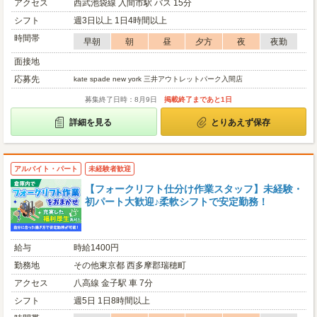
アクセス
西武池袋線 入間市駅 バス 15分
シフト
週3日以上 1日4時間以上
時間帯
早朝
朝
昼
夕方
夜
夜勤
面接地
応募先
kate spade new york 三井アウトレットパーク入間店
募集終了日時：8月9日
掲載終了まであと1日
詳細を見る
とりあえず保存
アルバイト・パート
未経験者歓迎
【フォークリフト仕分け作業スタッフ】未経験・
初パート大歓迎♪柔軟シフトで安定勤務！
給与
時給1400円
勤務地
その他東京都 西多摩郡瑞穂町
アクセス
八高線 金子駅 車 7分
シフト
週5日 1日8時間以上