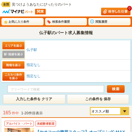
見つけようあなたにぴったりのパート
0
関東
お気に入り条件
検索条件履歴
閲覧履歴
仏子駅のパート求人募集情報
仏子駅
指定なし
指定なし
入力した条件を クリア
この条件を 保存
165
件中
1-20件目表示
アルバイト・パート
未経験者歓迎