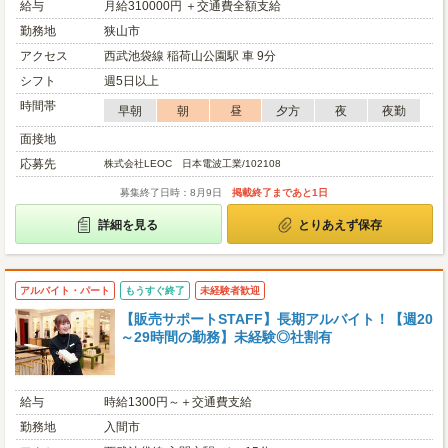
給与
月給310000円 ＋交通費全額支給
勤務地
狭山市
アクセス
西武池袋線 稲荷山公園駅 車 9分
シフト
週5日以上
時間帯
早朝
朝
昼
夕方
夜
夜勤
面接地
応募先
株式会社LEOC 日本電波工業/102108
募集終了日時：8月9日
掲載終了まであと1日
詳細を見る
とりあえず保存
アルバイト・パート
もうすぐ終了
未経験者歓迎
【販売サポートSTAFF】長期アルバイト！【週20
～29時間の勤務】未経験◎社割有
給与
時給1300円～＋交通費支給
勤務地
入間市