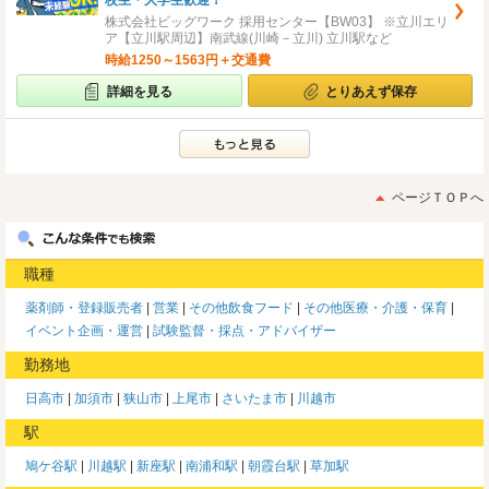
校生・大学生歓迎！
株式会社ビッグワーク 採用センター【BW03】 ※立川エリ
ア【立川駅周辺】南武線(川崎－立川) 立川駅など
時給1250～1563円＋交通費
詳細を見る
とりあえず保存
ページＴＯＰへ
職種
薬剤師・登録販売者
営業
その他飲食フード
その他医療・介護・保育
イベント企画・運営
試験監督・採点・アドバイザー
勤務地
日高市
加須市
狭山市
上尾市
さいたま市
川越市
駅
鳩ケ谷駅
川越駅
新座駅
南浦和駅
朝霞台駅
草加駅