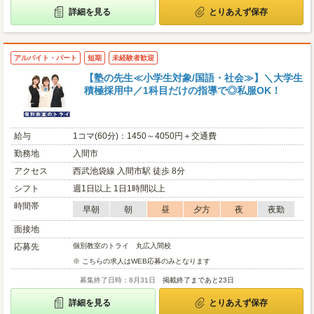
詳細を見る
とりあえず保存
アルバイト・パート
短期
未経験者歓迎
【塾の先生≪小学生対象/国語・社会≫】＼大学生
積極採用中／1科目だけの指導で◎私服OK！
給与
1コマ(60分)：1450～4050円＋交通費
勤務地
入間市
アクセス
西武池袋線 入間市駅 徒歩 8分
シフト
週1日以上 1日1時間以上
時間帯
早朝
朝
昼
夕方
夜
夜勤
面接地
応募先
個別教室のトライ 丸広入間校
※ こちらの求人はWEB応募のみとなります
募集終了日時：8月31日
掲載終了まであと23日
詳細を見る
とりあえず保存