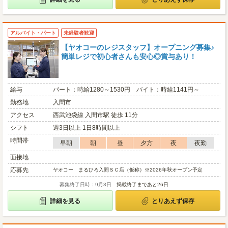
アルバイト・パート
未経験者歓迎
【ヤオコーのレジスタッフ】オープニング募集♪
簡単レジで初心者さんも安心◎賞与あり！
給与
パート：時給1280～1530円 バイト：時給1141円～
勤務地
入間市
アクセス
西武池袋線 入間市駅 徒歩 11分
シフト
週3日以上 1日8時間以上
時間帯
早朝
朝
昼
夕方
夜
夜勤
面接地
応募先
ヤオコー まるひろ入間ＳＣ店（仮称）※2026年秋オープン予定
募集終了日時：9月3日
掲載終了まであと26日
詳細を見る
とりあえず保存