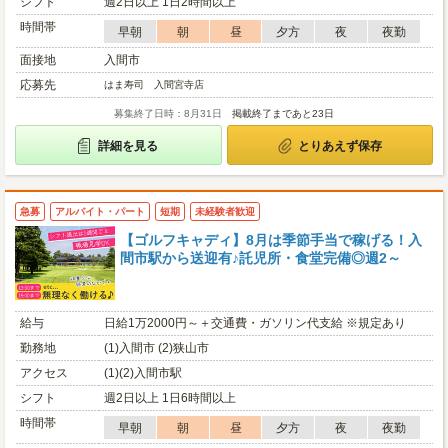
シフト
週2日以上 1日2時間以上
時間帯
早朝
朝
昼
夕方
夜
夜勤
面接地
入間市
応募先
はま寿司 入間宮寺店
募集終了日時：8月31日
掲載終了まであと23日
詳細を見る
とりあえず保存
急募
アルバイト・パート
短期
未経験者歓迎
【ゴルフキャディ】8月は季節手当で稼げる！入
間市駅から送迎有♪託児所・食堂完備◎週2～
給与
日給1万2000円～＋交通費・ガソリン代支給 ※規定あり
勤務地
(1)入間市 (2)狭山市
アクセス
(1)(2)入間市駅
シフト
週2日以上 1日6時間以上
時間帯
早朝
朝
昼
夕方
夜
夜勤