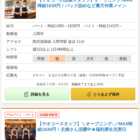
【ヤオコーの惣菜スタッフ】オープニング♪MAX
時給1630円！パック詰めなど裏方作業メイン
給与
パート：時給1380～1630円 バイト：時給1141円～
勤務地
入間市
アクセス
西武池袋線 入間市駅 徒歩 11分
シフト
週3日以上 1日4時間以上
時間帯
早朝
朝
昼
夕方
夜
夜勤
面接地
応募先
ヤオコー まるひろ入間ＳＣ店（仮称）※2026年秋オープン予定
募集終了日時：9月3日
掲載終了まであと26日
詳細を見る
とりあえず保存
アルバイト・パート
未経験者歓迎
【ヤオコースタッフ】＼オープニング♪／MAX時
給1630円！主婦さん活躍中★福利厚生充実◎