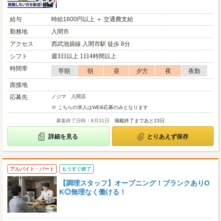
給与
時給1600円以上 ＋ 交通費支給
勤務地
入間市
アクセス
西武池袋線 入間市駅 徒歩 8分
シフト
週3日以上 1日4時間以上
時間帯
早朝
朝
昼
夕方
夜
夜勤
面接地
応募先
ノジマ 入間店
※ こちらの求人はWEB応募のみとなります
募集終了日時：8月31日
掲載終了まであと23日
詳細を見る
とりあえず保存
アルバイト・パート
もうすぐ終了
【調理スタッフ】オープニング！ブランクありO
K◎無理なく働ける！