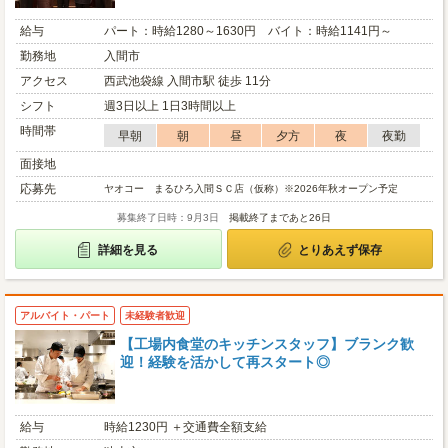
給与
パート：時給1280～1630円 バイト：時給1141円～
勤務地
入間市
アクセス
西武池袋線 入間市駅 徒歩 11分
シフト
週3日以上 1日3時間以上
時間帯
早朝
朝
昼
夕方
夜
夜勤
面接地
応募先
ヤオコー まるひろ入間ＳＣ店（仮称）※2026年秋オープン予定
募集終了日時：9月3日
掲載終了まであと26日
詳細を見る
とりあえず保存
アルバイト・パート
未経験者歓迎
【工場内食堂のキッチンスタッフ】ブランク歓
迎！経験を活かして再スタート◎
給与
時給1230円 ＋交通費全額支給