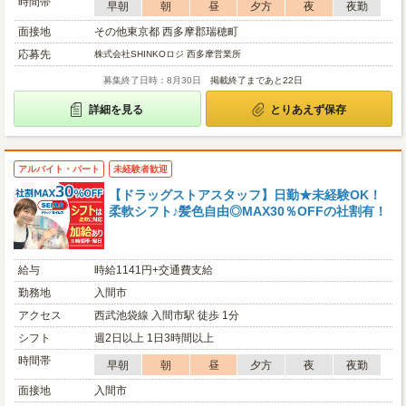
時間帯
早朝
朝
昼
夕方
夜
夜勤
面接地
その他東京都 西多摩郡瑞穂町
応募先
株式会社SHINKOロジ 西多摩営業所
募集終了日時：8月30日
掲載終了まであと22日
詳細を見る
とりあえず保存
アルバイト・パート
未経験者歓迎
【ドラッグストアスタッフ】日勤★未経験OK！
柔軟シフト♪髪色自由◎MAX30％OFFの社割有！
給与
時給1141円+交通費支給
勤務地
入間市
アクセス
西武池袋線 入間市駅 徒歩 1分
シフト
週2日以上 1日3時間以上
時間帯
早朝
朝
昼
夕方
夜
夜勤
面接地
入間市