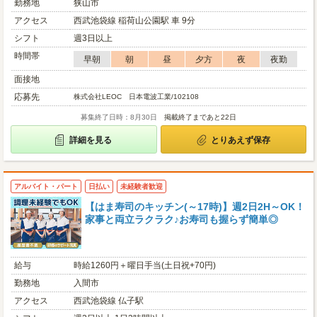
勤務地
狭山市
アクセス
西武池袋線 稲荷山公園駅 車 9分
シフト
週3日以上
時間帯
早朝
朝
昼
夕方
夜
夜勤
面接地
応募先
株式会社LEOC 日本電波工業/102108
募集終了日時：8月30日
掲載終了まであと22日
詳細を見る
とりあえず保存
アルバイト・パート
日払い
未経験者歓迎
【はま寿司のキッチン(～17時)】週2日2H～OK！
家事と両立ラクラク♪お寿司も握らず簡単◎
給与
時給1260円＋曜日手当(土日祝+70円)
勤務地
入間市
アクセス
西武池袋線 仏子駅