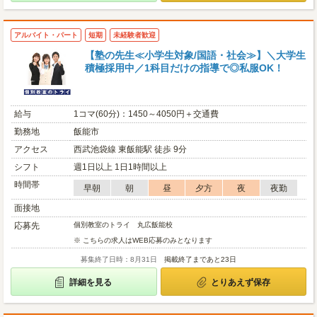
アルバイト・パート
短期
未経験者歓迎
【塾の先生≪小学生対象/国語・社会≫】＼大学生
積極採用中／1科目だけの指導で◎私服OK！
給与
1コマ(60分)：1450～4050円＋交通費
勤務地
飯能市
アクセス
西武池袋線 東飯能駅 徒歩 9分
シフト
週1日以上 1日1時間以上
時間帯
早朝
朝
昼
夕方
夜
夜勤
面接地
応募先
個別教室のトライ 丸広飯能校
※ こちらの求人はWEB応募のみとなります
募集終了日時：8月31日
掲載終了まであと23日
詳細を見る
とりあえず保存