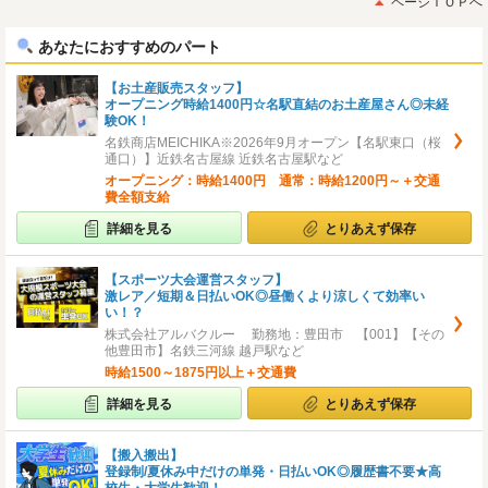
ページＴＯＰへ
へ
へ
あなたにおすすめのパート
【お土産販売スタッフ】
オープニング時給1400円☆名駅直結のお土産屋さん◎未経
験OK！
名鉄商店MEICHIKA※2026年9月オープン【名駅東口（桜
通口）】近鉄名古屋線 近鉄名古屋駅など
オープニング：時給1400円 通常：時給1200円～＋交通
費全額支給
詳細を見る
とりあえず保存
【スポーツ大会運営スタッフ】
激レア／短期＆日払いOK◎昼働くより涼しくて効率い
い！？
株式会社アルバクルー 勤務地：豊田市 【001】【その
他豊田市】名鉄三河線 越戸駅など
時給1500～1875円以上＋交通費
詳細を見る
とりあえず保存
【搬入搬出】
登録制/夏休み中だけの単発・日払いOK◎履歴書不要★高