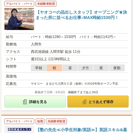
アルバイト・パート
未経験者歓迎
【ヤオコーの品出しスタッフ】オープニング★決
まった所に並べるお仕事♪MAX時給1530円！
給与
パート：時給1280～1530円 バイト：時給1141円～
勤務地
入間市
アクセス
西武池袋線 入間市駅 徒歩 11分
シフト
週3日以上 1日3時間以上
時間帯
早朝
朝
昼
夕方
夜
夜勤
面接地
応募先
ヤオコー まるひろ入間ＳＣ店（仮称）※2026年秋オープン予定
募集終了日時：9月3日
掲載終了まであと26日
詳細を見る
とりあえず保存
アルバイト・パート
短期
未経験者歓迎
【塾の先生≪小学生対象/英語≫】英語スキル&基