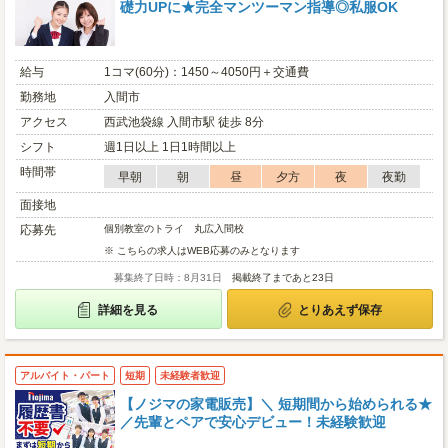
礎力UPに★完全マンツーマン指導◎私服OK
給与
1コマ(60分)：1450～4050円＋交通費
勤務地
入間市
アクセス
西武池袋線 入間市駅 徒歩 8分
シフト
週1日以上 1日1時間以上
時間帯
早朝
朝
昼
夕方
夜
夜勤
面接地
応募先
個別教室のトライ 丸広入間校
※ こちらの求人はWEB応募のみとなります
募集終了日時：8月31日
掲載終了まであと23日
詳細を見る
とりあえず保存
アルバイト・パート
短期
未経験者歓迎
【ノジマの家電販売】＼ 短期間から始められる★
／先輩とペアで安心デビュー！未経験歓迎