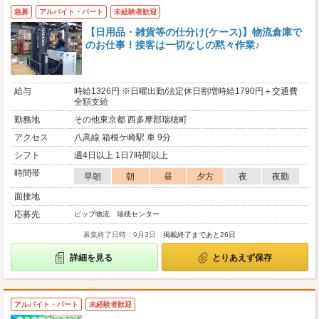
急募
アルバイト・パート
未経験者歓迎
【日用品・雑貨等の仕分け(ケース)】物流倉庫で
のお仕事！接客は一切なしの黙々作業♪
給与
時給1326円 ※日曜出勤/法定休日割増時給1790円＋交通費
全額支給
勤務地
その他東京都 西多摩郡瑞穂町
アクセス
八高線 箱根ケ崎駅 車 9分
シフト
週4日以上 1日7時間以上
時間帯
早朝
朝
昼
夕方
夜
夜勤
面接地
応募先
ピップ物流 瑞穂センター
募集終了日時：9月3日
掲載終了まであと26日
詳細を見る
とりあえず保存
アルバイト・パート
未経験者歓迎