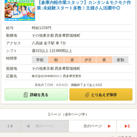
【倉庫内軽作業スタッフ】カンタン＆モクモク作
業♪未経験スタート多数！主婦さん活躍中◎
給与
時給1226円
勤務地
その他東京都 西多摩郡瑞穂町
アクセス
八高線 金子駅 車 7分
シフト
週3日以上 1日3時間以上
時間帯
早朝
朝
昼
夕方
夜
夜勤
面接地
その他東京都 西多摩郡瑞穂町
応募先
株式会社SHINKOロジ 西多摩営業所
募集終了日時：8月30日
掲載終了まであと22日
詳細を見る
とりあえず保存
1ページ（全9ページ中）
前のページ
次のページ
最
最
初
後