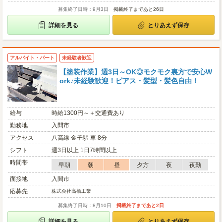
募集終了日時：9月3日
掲載終了まであと26日
詳細を見る
とりあえず保存
アルバイト・パート
未経験者歓迎
【塗装作業】週3日～OK◎モクモク裏方で安心W
ork♪未経験歓迎！ピアス・髪型・髪色自由！
給与
時給1300円～＋交通費あり
勤務地
入間市
アクセス
八高線 金子駅 車 8分
シフト
週3日以上 1日7時間以上
時間帯
早朝
朝
昼
夕方
夜
夜勤
面接地
入間市
応募先
株式会社高橋工業
募集終了日時：8月10日
掲載終了まであと2日
詳細を見る
とりあえず保存