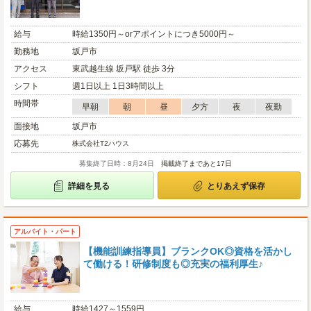
給与
時給1350円～orアポイントにつき5000円～
勤務地
坂戸市
アクセス
東武越生線 坂戸駅 徒歩 3分
シフト
週1日以上 1日3時間以上
時間帯
早朝
朝
昼
夕方
夜
夜勤
面接地
坂戸市
応募先
株式会社T2ハウス
募集終了日時：8月24日
掲載終了まであと17日
詳細を見る
とりあえず保存
アルバイト・パート
【機能訓練指導員】ブランクOK◎資格を活かし
て働ける！研修制度も◎充実の福利厚生♪
給与
時給1427～1559円