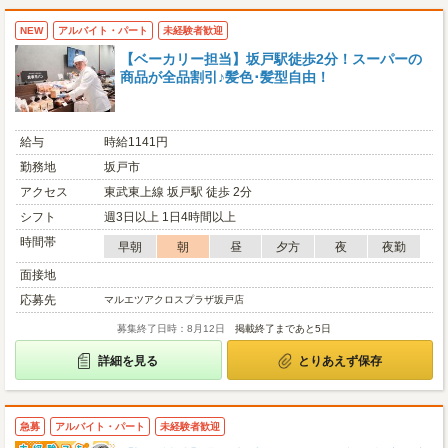
NEW
アルバイト・パート
未経験者歓迎
【ベーカリー担当】坂戸駅徒歩2分！スーパーの
商品が全品割引♪髪色･髪型自由！
給与
時給1141円
勤務地
坂戸市
アクセス
東武東上線 坂戸駅 徒歩 2分
シフト
週3日以上 1日4時間以上
時間帯
早朝
朝
昼
夕方
夜
夜勤
面接地
応募先
マルエツアクロスプラザ坂戸店
募集終了日時：8月12日
掲載終了まであと5日
詳細を見る
とりあえず保存
急募
アルバイト・パート
未経験者歓迎