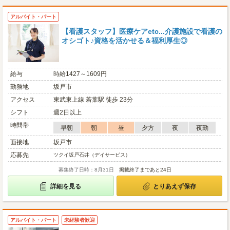
アルバイト・パート
【看護スタッフ】医療ケアetc...介護施設で看護の
オシゴト♪資格を活かせる＆福利厚生◎
給与
時給1427～1609円
勤務地
坂戸市
アクセス
東武東上線 若葉駅 徒歩 23分
シフト
週2日以上
時間帯
早朝
朝
昼
夕方
夜
夜勤
面接地
坂戸市
応募先
ツクイ坂戸石井（デイサービス）
募集終了日時：8月31日
掲載終了まであと24日
詳細を見る
とりあえず保存
アルバイト・パート
未経験者歓迎