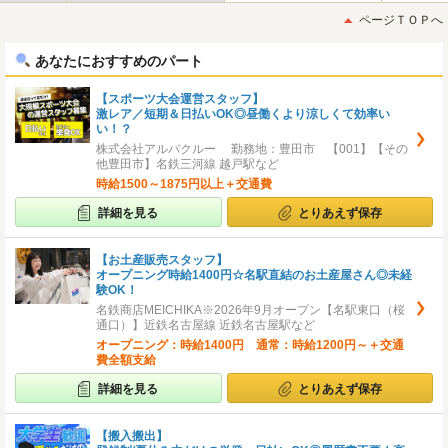
初
後
ページＴＯＰへ
へ
へ
あなたにおすすめのパート
【スポーツ大会運営スタッフ】
激レア／短期＆日払いOK◎昼働くより涼しくて効率い
い！？
株式会社アルバクルー 勤務地：豊田市 【001】【その
他豊田市】名鉄三河線 越戸駅など
時給1500～1875円以上＋交通費
詳細を見る
とりあえず保存
【お土産販売スタッフ】
オープニング時給1400円☆名駅直結のお土産屋さん◎未経
験OK！
名鉄商店MEICHIKA※2026年9月オープン【名駅東口（桜
通口）】近鉄名古屋線 近鉄名古屋駅など
オープニング：時給1400円 通常：時給1200円～＋交通
費全額支給
詳細を見る
とりあえず保存
【搬入搬出】