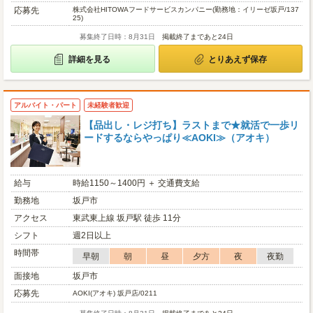
応募先
株式会社HITOWAフードサービスカンパニー(勤務地：イリーゼ坂戸/137
25)
募集終了日時：8月31日
掲載終了まであと24日
詳細を見る
とりあえず保存
アルバイト・パート
未経験者歓迎
【品出し・レジ打ち】ラストまで★就活で一歩リ
ードするならやっぱり≪AOKI≫（アオキ）
給与
時給1150～1400円 ＋ 交通費支給
勤務地
坂戸市
アクセス
東武東上線 坂戸駅 徒歩 11分
シフト
週2日以上
時間帯
早朝
朝
昼
夕方
夜
夜勤
面接地
坂戸市
応募先
AOKI(アオキ) 坂戸店/0211