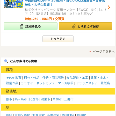
登録制/夏休み中だけの単発・日払いOK◎履歴書不要★高
校生・大学生歓迎！
株式会社ビッグワーク 採用センター【BW03】 ※立川エリ
ア【立川駅周辺】南武線(川崎－立川) 立川駅など
時給1250～1563円＋交通費
詳細を見る
とりあえず保存
ページＴＯＰへ
職種
その他教育
梱包・検品・仕分・商品管理
食品製造・加工
建築・土木・
設備作業
カラオケ・ネットカフェ・マンガ喫茶
ドラッグストア・量販店
勤務地
蕨市
鶴ヶ島市
比企郡
鴻巣市
草加市
三郷市
駅
蕨駅
南鳩ケ谷駅
北朝霞駅
新井宿駅
西川口駅
鶴瀬駅