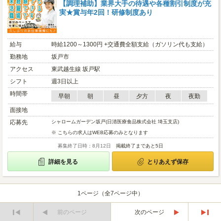
【調理補助】業界大手の待遇や各種割引制度が充
実★賞与年2回！研修制度あり
給与
時給1200～1300円 +交通費全額支給（ガソリン代も支給）
勤務地
坂戸市
アクセス
東武越生線 坂戸駅
シフト
週3日以上
時間帯
早朝
朝
昼
夕方
夜
夜勤
面接地
応募先
シャロームガーデン坂戸(日清医療食品株式会社 埼玉支店)
※ こちらの求人はWEB応募のみとなります
募集終了日時：8月12日
掲載終了まであと5日
詳細を見る
とりあえず保存
1ページ（全7ページ中）
前のページ
次のページ
最
最