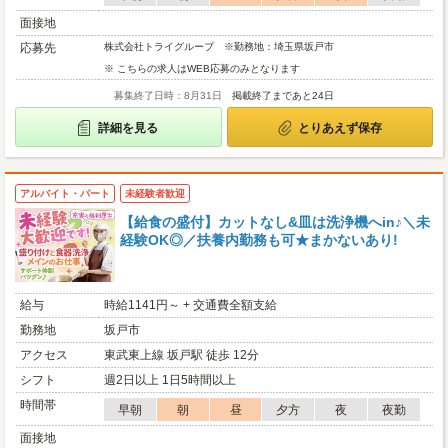
面接地
応募先
株式会社トライグループ ※勤務地：埼玉県坂戸市
※ こちらの求人はWEB応募のみとなります
募集終了日時：8月31日
掲載終了まであと24日
詳細を見る
とりあえず保存
アルバイト・パート
未経験者歓迎
【給食の盛付】カットなし&皿は洗浄機へin♪＼未
経験OK◎／扶養内勤務も可★まかないあり!
給与
時給1141円～ + 交通費全額支給
勤務地
坂戸市
アクセス
東武東上線 坂戸駅 徒歩 12分
シフト
週2日以上 1日5時間以上
時間帯
早朝
朝
昼
夕方
夜
夜勤
面接地