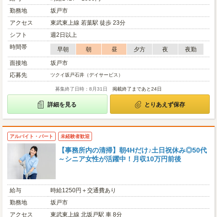
勤務地
坂戸市
アクセス
東武東上線 若葉駅 徒歩 23分
シフト
週2日以上
時間帯
早朝
朝
昼
夕方
夜
夜勤
面接地
坂戸市
応募先
ツクイ坂戸石井（デイサービス）
募集終了日時：8月31日
掲載終了まであと24日
詳細を見る
とりあえず保存
アルバイト・パート
未経験者歓迎
【事務所内の清掃】朝4Hだけ♪土日祝休み◎50代
～シニア女性が活躍中！月収10万円前後
給与
時給1250円＋交通費あり
勤務地
坂戸市
アクセス
東武東上線 北坂戸駅 車 8分