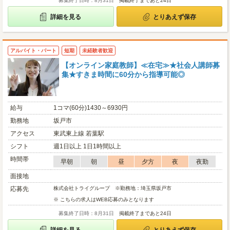
募集終了日時：8月31日
掲載終了まであと24日
詳細を見る
とりあえず保存
アルバイト・パート
短期
未経験者歓迎
【オンライン家庭教師】≪在宅≫★社会人講師募
集★すきま時間に60分から指導可能◎
給与
1コマ(60分)1430～6930円
勤務地
坂戸市
アクセス
東武東上線 若葉駅
シフト
週1日以上 1日1時間以上
時間帯
早朝
朝
昼
夕方
夜
夜勤
面接地
応募先
株式会社トライグループ ※勤務地：埼玉県坂戸市
※ こちらの求人はWEB応募のみとなります
募集終了日時：8月31日
掲載終了まであと24日