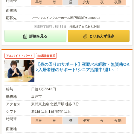
時間帯
早朝
朝
昼
夕方
夜
夜勤
面接地
応募先
ソーシャルインクルーホーム坂戸溝端町/50880902
募集終了日時：8月31日
掲載終了まであと24日
詳細を見る
とりあえず保存
アルバイト・パート
未経験者歓迎
【身の回りのサポート】夜勤/<未経験・無資格OK
>入居者様のサポート!シニア活躍中!週1～！
給与
日給1万7243円
勤務地
坂戸市
アクセス
東武東上線 北坂戸駅 徒歩 7分
シフト
週1日以上 1日7時間以上
時間帯
早朝
朝
昼
夕方
夜
夜勤
面接地