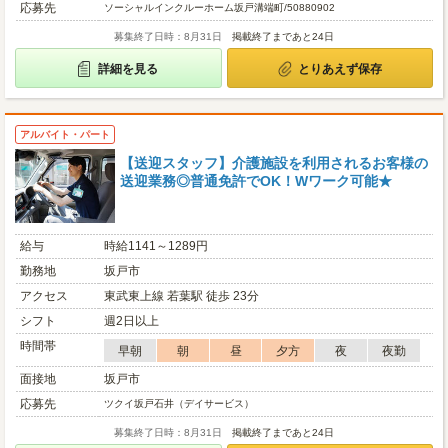
応募先
ソーシャルインクルーホーム坂戸溝端町/50880902
募集終了日時：8月31日
掲載終了まであと24日
詳細を見る
とりあえず保存
アルバイト・パート
【送迎スタッフ】介護施設を利用されるお客様の
送迎業務◎普通免許でOK！Wワーク可能★
給与
時給1141～1289円
勤務地
坂戸市
アクセス
東武東上線 若葉駅 徒歩 23分
シフト
週2日以上
時間帯
早朝
朝
昼
夕方
夜
夜勤
面接地
坂戸市
応募先
ツクイ坂戸石井（デイサービス）
募集終了日時：8月31日
掲載終了まであと24日