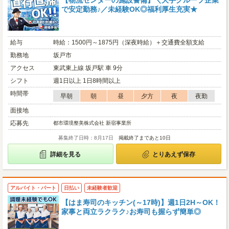
【物流センターの施設警備】＼大手グループ企業
で安定勤務♪／未経験OK◎福利厚生充実★
給与
時給：1500円～1875円（深夜時給）＋交通費全額支給
勤務地
坂戸市
アクセス
東武東上線 坂戸駅 車 9分
シフト
週1日以上 1日8時間以上
時間帯
早朝
朝
昼
夕方
夜
夜勤
面接地
応募先
都市環境整美株式会社 新宿事業所
募集終了日時：8月17日
掲載終了まであと10日
詳細を見る
とりあえず保存
アルバイト・パート
日払い
未経験者歓迎
【はま寿司のキッチン(～17時)】週1日2H～OK！
家事と両立ラクラク♪お寿司も握らず簡単◎