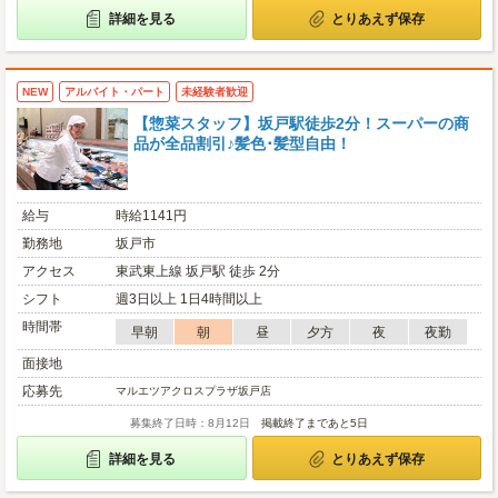
詳細を見る
とりあえず保存
NEW
アルバイト・パート
未経験者歓迎
【惣菜スタッフ】坂戸駅徒歩2分！スーパーの商
品が全品割引♪髪色･髪型自由！
給与
時給1141円
勤務地
坂戸市
アクセス
東武東上線 坂戸駅 徒歩 2分
シフト
週3日以上 1日4時間以上
時間帯
早朝
朝
昼
夕方
夜
夜勤
面接地
応募先
マルエツアクロスプラザ坂戸店
募集終了日時：8月12日
掲載終了まであと5日
詳細を見る
とりあえず保存