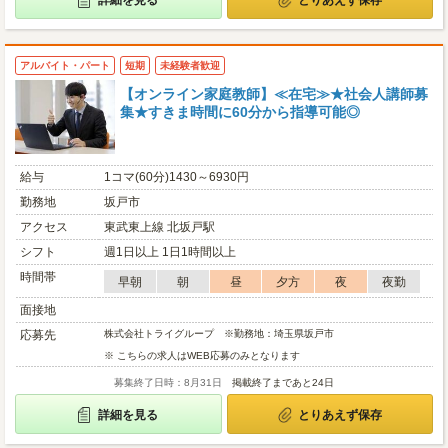
詳細を見る
とりあえず保存
アルバイト・パート
短期
未経験者歓迎
【オンライン家庭教師】≪在宅≫★社会人講師募
集★すきま時間に60分から指導可能◎
給与
1コマ(60分)1430～6930円
勤務地
坂戸市
アクセス
東武東上線 北坂戸駅
シフト
週1日以上 1日1時間以上
時間帯
早朝
朝
昼
夕方
夜
夜勤
面接地
応募先
株式会社トライグループ ※勤務地：埼玉県坂戸市
※ こちらの求人はWEB応募のみとなります
募集終了日時：8月31日
掲載終了まであと24日
詳細を見る
とりあえず保存