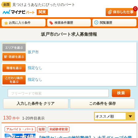
見つけようあなたにぴったりのパート
0
関東
お気に入り条件
検索条件履歴
閲覧履歴
坂戸市のパート求人募集情報
坂戸市
指定なし
指定なし
入力した条件を クリア
この条件を 保存
130
件中
1-20件目表示
アルバイト・パート
短期
未経験者歓迎