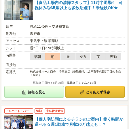
【食品工場内の清掃スタッフ】11時半退勤×土日
祝休み◎65歳以上も多数活躍中！未経験OK★
給与
時給1145円＋交通費支給
勤務地
坂戸市
アクセス
東武東上線 若葉駅
シフト
週5日 1日3.5時間以上
時間帯
早朝
朝
昼
夕方
夜
夜勤
面接地
応募先
株式会社オール商会 埼玉支店（※勤務地：坂戸市千代田5丁目の食品
工場内）
募集終了日時：8月25日
掲載終了まであと18日
詳細を見る
とりあえず保存
アルバイト・パート
短期
未経験者歓迎
【個人宅訪問によるチラシのご案内】働く時間が
選べる☆週1勤務で月収20万越えも！？