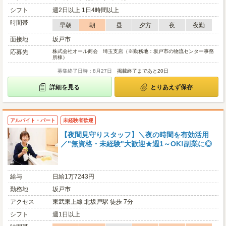
シフト
週2日以上 1日4時間以上
時間帯
早朝
朝
昼
夕方
夜
夜勤
面接地
坂戸市
応募先
株式会社オール商会 埼玉支店（※勤務地：坂戸市の物流センター事務
所棟）
募集終了日時：8月27日
掲載終了まであと20日
詳細を見る
とりあえず保存
アルバイト・パート
未経験者歓迎
【夜間見守りスタッフ】＼夜の時間を有効活用
／"無資格・未経験"大歓迎★週1～OK!副業に◎
給与
日給1万7243円
勤務地
坂戸市
アクセス
東武東上線 北坂戸駅 徒歩 7分
シフト
週1日以上