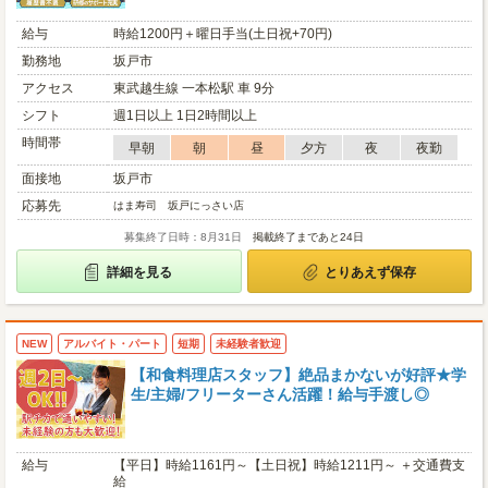
給与
時給1200円＋曜日手当(土日祝+70円)
勤務地
坂戸市
アクセス
東武越生線 一本松駅 車 9分
シフト
週1日以上 1日2時間以上
時間帯
早朝
朝
昼
夕方
夜
夜勤
面接地
坂戸市
応募先
はま寿司 坂戸にっさい店
募集終了日時：8月31日
掲載終了まであと24日
詳細を見る
とりあえず保存
NEW
アルバイト・パート
短期
未経験者歓迎
【和食料理店スタッフ】絶品まかないが好評★学
生/主婦/フリーターさん活躍！給与手渡し◎
給与
【平日】時給1161円～【土日祝】時給1211円～ ＋交通費支
給