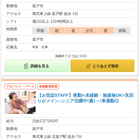
勤務地
坂戸市
アクセス
東武東上線 坂戸駅 徒歩 1分
シフト
週2日以上 1日4時間以上
時間帯
早朝
朝
昼
夕方
夜
夜勤
面接地
坂戸市
応募先
和食 紅琳
掲載終了まであと33日
詳細を見る
とりあえず保存
アルバイト・パート
未経験者歓迎
【お世話STAFF】夜勤/<未経験・無資格OK>見回
りがメイン♪シニア活躍中!週1～!車通勤◎
給与
日給1万7243円
勤務地
坂戸市
アクセス
東武東上線 北坂戸駅 徒歩 7分