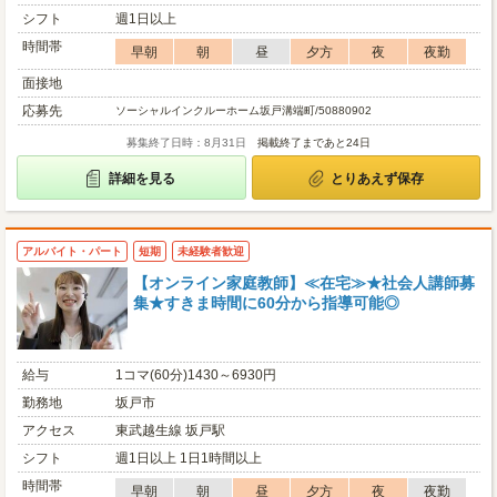
シフト
週1日以上
時間帯
早朝
朝
昼
夕方
夜
夜勤
面接地
応募先
ソーシャルインクルーホーム坂戸溝端町/50880902
募集終了日時：8月31日
掲載終了まであと24日
詳細を見る
とりあえず保存
アルバイト・パート
短期
未経験者歓迎
【オンライン家庭教師】≪在宅≫★社会人講師募
集★すきま時間に60分から指導可能◎
給与
1コマ(60分)1430～6930円
勤務地
坂戸市
アクセス
東武越生線 坂戸駅
シフト
週1日以上 1日1時間以上
時間帯
早朝
朝
昼
夕方
夜
夜勤