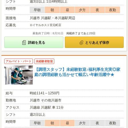
シフト
週3日以上 1日4時間以上
時間帯
早朝
朝
昼
夕方
夜
夜勤
面接地
川越市 川越駅・本川越駅周辺
応募先
ロイヤルホスト宮元町店
募集終了日時：8月31日
掲載終了まであと23日
詳細を見る
とりあえず保存
アルバイト・パート
未経験者歓迎
【調理スタッフ】未経験歓迎♪福利厚生充実◎家
庭の調理経験も活かせて幅広い年齢活躍中★
給与
時給1141～1250円
勤務地
川越市 その他川越市
アクセス
川越線 川越駅 車 11分
シフト
週2日以上
時間帯
早朝
朝
昼
夕方
夜
夜勤