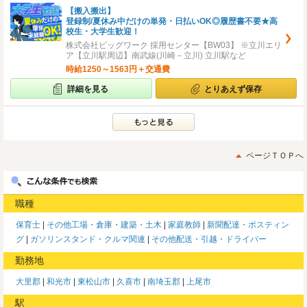
【搬入搬出】
登録制/夏休み中だけの単発・日払いOK◎履歴書不要★高
校生・大学生歓迎！
株式会社ビッグワーク 採用センター【BW03】 ※立川エリ
ア【立川駅周辺】南武線(川崎－立川) 立川駅など
時給1250～1563円＋交通費
詳細を見る
とりあえず保存
ページＴＯＰへ
職種
保育士
その他工場・倉庫・建築・土木
家庭教師
新聞配達・ポスティン
グ
ガソリンスタンド・クルマ関連
その他配送・引越・ドライバー
勤務地
大里郡
和光市
東松山市
久喜市
南埼玉郡
上尾市
駅