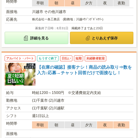
時間帯
早朝
朝
昼
夕方
夜
夜勤
面接地
川越市 その他川越市
応募先
株式会社一条工務店 (勤務地：川越ﾊｳｼﾞﾝｸﾞｷﾞｬﾗﾘｰ)
募集終了日時：8月31日
掲載終了まであと23日
詳細を見る
とりあえず保存
アルバイト・パート
もうすぐ終了
日払い
短期
未経験者歓迎
【在庫の確認】接客ナシ！商品の読み取り⇒数を
入力♪応募→チャット回答だけで面接なし！
給与
時給1200～1500円 ※交通費規定内支給
勤務地
(1)千葉市 (2)川越市
アクセス
(1)千葉駅 (2)川越駅
シフト
週1日以上
時間帯
早朝
朝
昼
夕方
夜
夜勤
面接地