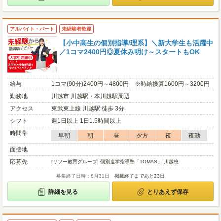
アルバイト・パート
未経験者歓迎
【小中高生の個別指導/理系】＼新大学生も活躍中
／1コマ2400円◎夏休み明け～スタートもOK
給与
1コマ(90分)2400円～4800円 ※時給換算1600円～3200円
勤務地
川越市 川越駅・本川越駅周辺
アクセス
東武東上線 川越駅 徒歩 3分
シフト
週1日以上 1日1.5時間以上
時間帯
早朝
朝
昼
夕方
夜
夜勤
面接地
応募先
[リソー教育グループ] 個別進学指導塾「TOMAS」 川越校
募集終了日時：8月31日
掲載終了まであと23日
詳細を見る
とりあえず保存