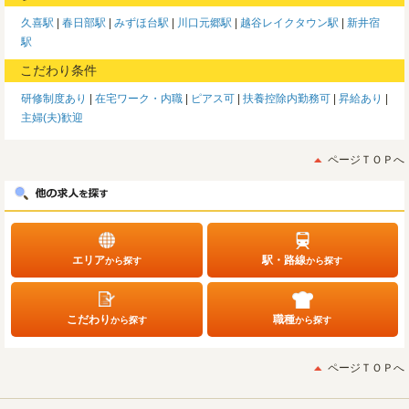
久喜駅
春日部駅
みずほ台駅
川口元郷駅
越谷レイクタウン駅
新井宿
駅
こだわり条件
研修制度あり
在宅ワーク・内職
ピアス可
扶養控除内勤務可
昇給あり
主婦(夫)歓迎
ページＴＯＰへ
エリア
駅・路線
から探す
から探す
こだわり
職種
から探す
から探す
ページＴＯＰへ