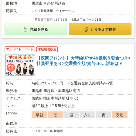
面接地
川越市 その他川越市
応募先
ツクイ川越氷川（デイサービス）
募集終了日時：8月31日
掲載終了まであと23日
詳細を見る
とりあえず保存
アルバイト・パート
未経験者歓迎
【夜間フロント】★時給UP★4h仮眠＆朝食つき<
社員登用あり>交通費全額/賞与etc…詳細は▼
給与
時給1250～1563円 ※交通費全額支給/賞与年2回
勤務地
川越市 川越駅・本川越駅周辺
アクセス
西武新宿線 本川越駅 徒歩 6分
シフト
週3日以上 1日5.5時間以上
時間帯
早朝
朝
昼
夕方
夜
夜勤
面接地
応募先
デイリーホテル 川越店