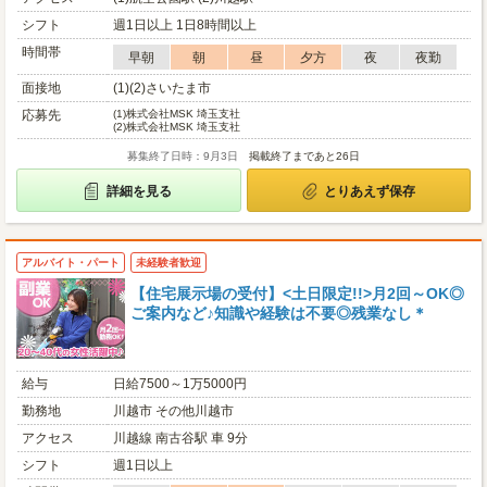
シフト
週1日以上 1日8時間以上
時間帯
早朝
朝
昼
夕方
夜
夜勤
面接地
(1)(2)さいたま市
応募先
(1)
株式会社MSK 埼玉支社
(2)
株式会社MSK 埼玉支社
募集終了日時：9月3日
掲載終了まであと26日
詳細を見る
とりあえず保存
アルバイト・パート
未経験者歓迎
【住宅展示場の受付】<土日限定!!>月2回～OK◎
ご案内など♪知識や経験は不要◎残業なし＊
給与
日給7500～1万5000円
勤務地
川越市 その他川越市
アクセス
川越線 南古谷駅 車 9分
シフト
週1日以上