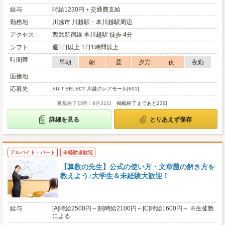
給与
時給1230円＋交通費支給
勤務地
川越市 川越駅・本川越駅周辺
アクセス
西武新宿線 本川越駅 徒歩 4分
シフト
週1日以上 1日1時間以上
時間帯
早朝
朝
昼
夕方
夜
夜勤
面接地
応募先
SUIT SELECT 川越クレアモール[601]
募集終了日時：8月31日
掲載終了まであと23日
詳細を見る
とりあえず保存
アルバイト・パート
未経験者歓迎
【算数の先生】公式の使い方・文章題の解き方を
教えよう♪大学生＆未経験大歓迎！
給与
[A]時給2500円～[B]時給2100円～[C]時給1600円～ ※生徒数
による