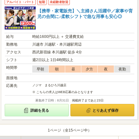
アルバイト・パート
短期
未経験者歓迎
【携帯・家電販売】＼主婦さん活躍中／家事や育
児の合間に♪柔軟シフトで急な用事も安心◎
給与
時給1600円以上 ＋ 交通費支給
勤務地
川越市 川越駅・本川越駅周辺
アクセス
西武新宿線 本川越駅 徒歩 4分
シフト
週2日以上 1日4時間以上
時間帯
早朝
朝
昼
夕方
夜
夜勤
面接地
応募先
ノジマ まるひろ川越店
※ こちらの求人はWEB応募のみとなります
募集終了日時：8月31日
掲載終了まであと23日
詳細を見る
とりあえず保存
1ページ（全15ページ中）