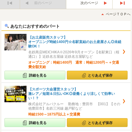
前のページ
次のページ
最
最
初
後
ページＴＯＰへ
へ
へ
あなたにおすすめのパート
【お土産販売スタッフ】
オープニング時給1400円☆名駅直結のお土産屋さん◎未経
験OK！
名鉄商店MEICHIKA※2026年9月オープン【名駅東口（桜
通口）】近鉄名古屋線 近鉄名古屋駅など
オープニング：時給1400円 通常：時給1200円～＋交通
費全額支給
詳細を見る
とりあえず保存
【スポーツ大会運営スタッフ】
激レア／短期＆日払いOK◎昼働くより涼しくて効率い
い！？
株式会社アルバクルー 勤務地：豊田市 【001】【その
他豊田市】名鉄三河線 越戸駅など
時給1500～1875円以上＋交通費
詳細を見る
とりあえず保存