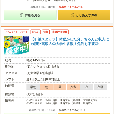
※ こちらの求人はWEB応募のみとなります
募集終了日時：8月9日
掲載終了まであと1日
詳細を見る
とりあえず保存
アルバイト・パート
日払い
短期
未経験者歓迎
【引越スタッフ】体動かした分、ちゃんと収入に
♪短期×高収入◎大学生多数！免許も不要◎
給与
時給1450円～
勤務地
(1)さいたま市 (2)川越市
アクセス
(1)大宮駅 (2)川越駅
シフト
週1日以上 1日8時間以上
時間帯
早朝
朝
昼
夕方
夜
夜勤
面接地
(1)(2)川越市
応募先
(1)
アリさんマークの引越社 川越支店（勤務地：大宮駅周辺）
(2)
アリさんマークの引越社 川越支店（勤務地：川越市）
募集終了日時：8月26日
掲載終了まであと18日