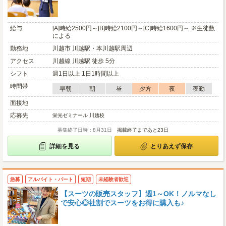
給与
[A]時給2500円～[B]時給2100円～[C]時給1600円～ ※生徒数
による
勤務地
川越市 川越駅・本川越駅周辺
アクセス
川越線 川越駅 徒歩 5分
シフト
週1日以上 1日1時間以上
時間帯
早朝
朝
昼
夕方
夜
夜勤
面接地
応募先
栄光ゼミナール 川越校
募集終了日時：8月31日
掲載終了まであと23日
詳細を見る
とりあえず保存
急募
アルバイト・パート
短期
未経験者歓迎
【スーツの販売スタッフ】週1～OK！ノルマなし
で安心◎社割でスーツをお得に購入も♪