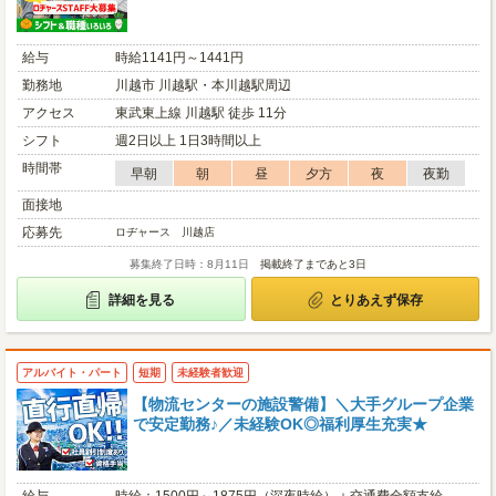
給与
時給1141円～1441円
勤務地
川越市 川越駅・本川越駅周辺
アクセス
東武東上線 川越駅 徒歩 11分
シフト
週2日以上 1日3時間以上
時間帯
早朝
朝
昼
夕方
夜
夜勤
面接地
応募先
ロヂャース 川越店
募集終了日時：8月11日
掲載終了まであと3日
詳細を見る
とりあえず保存
アルバイト・パート
短期
未経験者歓迎
【物流センターの施設警備】＼大手グループ企業
で安定勤務♪／未経験OK◎福利厚生充実★