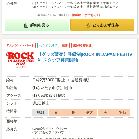
応募先
(1)
アセットインベントリー株式会社 千葉営業所 ※千葉エリア
(2)
アセットインベントリー株式会社 川越営業所 ※川越エリア
募集終了日時：8月9日
掲載終了まであと1日
詳細を見る
とりあえず保存
アルバイト・パート
もうすぐ終了
短期
未経験者歓迎
【グッズ販売】登録制|ROCK IN JAPAN FESTIV
ALスタッフ募集開始
給与
日給2万5000円以上 ＋ 交通費補助
勤務地
(1)さいたま市 (2)川越市
アクセス
(1)大宮駅 (2)川越駅
シフト
週1日以上
時間帯
早朝
朝
昼
夕方
夜
夜勤
面接地
応募先
(1)
株式会社ライブパワー
(2)
株式会社ライブパワー