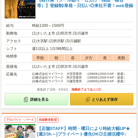
【軽作業（シール貼り・仕分け・検品・梱包
等）】登録制/単発・日払い◎来社不要！web登録
給与
時給1300～1500円
勤務地
(1)さいたま市 (2)所沢市 (3)川越市
アクセス
(1)大宮駅 (2)所沢駅 (3)川越駅
シフト
週1日以上 1日3時間以上
時間帯
早朝
朝
昼
夕方
夜
夜勤
面接地
(1)さいたま市 (2)所沢市 (3)川越市
応募先
(1)
株式会社マイワーク 大宮営業所 （2690812000※AP・派遣）
(2)
株式会社マイワーク 所沢営業所 （2690812000※AP・派遣）
(3)
株式会社マイワーク 川越営業所 （2690812000※AP・派遣）
募集終了日時：8月9日
掲載終了まであと1日
詳細を見る
とりあえず保存
アルバイト・パート
未経験者歓迎
【店舗STAFF】時間・曜日により時給大幅UP★
[週2/3h～]プライベート優先OK◎主婦活躍中♪