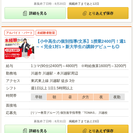
募集終了日時：8月20日
掲載終了まであと12日
詳細を見る
とりあえず保存
アルバイト・パート
未経験者歓迎
【小中高生の個別指導/文系】1授業2400円！週1
～＜完全1対1＞新大学生の講師デビューも◎
給与
1コマ(90分)2400円～4800円 ※時給換算1600円～3200円
勤務地
川越市 川越駅・本川越駅周辺
アクセス
東武東上線 川越駅 徒歩 3分
シフト
週1日以上 1日1.5時間以上
時間帯
早朝
朝
昼
夕方
夜
夜勤
面接地
応募先
[リソー教育グループ] 個別進学指導塾「TOMAS」 川越校
募集終了日時：8月31日
掲載終了まであと23日
詳細を見る
とりあえず保存