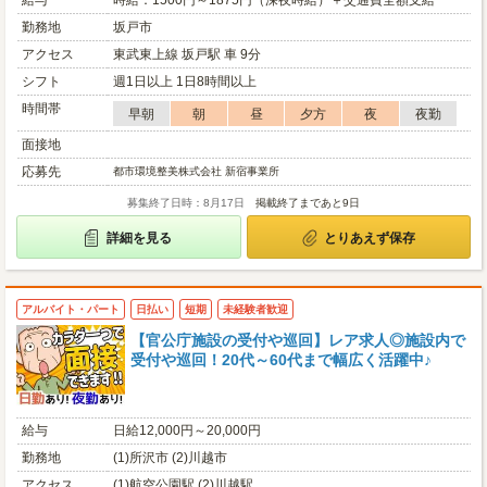
給与
時給：1500円～1875円（深夜時給）＋交通費全額支給
勤務地
坂戸市
アクセス
東武東上線 坂戸駅 車 9分
シフト
週1日以上 1日8時間以上
時間帯
早朝
朝
昼
夕方
夜
夜勤
面接地
応募先
都市環境整美株式会社 新宿事業所
募集終了日時：8月17日
掲載終了まであと9日
詳細を見る
とりあえず保存
アルバイト・パート
日払い
短期
未経験者歓迎
【官公庁施設の受付や巡回】レア求人◎施設内で
受付や巡回！20代～60代まで幅広く活躍中♪
給与
日給12,000円～20,000円
勤務地
(1)所沢市 (2)川越市
アクセス
(1)航空公園駅 (2)川越駅