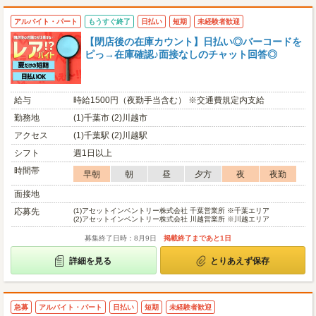
アルバイト・パート
もうすぐ終了
日払い
短期
未経験者歓迎
【閉店後の在庫カウント】日払い◎バーコードを
ピっ→在庫確認♪面接なしのチャット回答◎
給与
時給1500円（夜勤手当含む） ※交通費規定内支給
勤務地
(1)千葉市 (2)川越市
アクセス
(1)千葉駅 (2)川越駅
シフト
週1日以上
時間帯
早朝
朝
昼
夕方
夜
夜勤
面接地
応募先
(1)
アセットインベントリー株式会社 千葉営業所 ※千葉エリア
(2)
アセットインベントリー株式会社 川越営業所 ※川越エリア
募集終了日時：8月9日
掲載終了まであと1日
詳細を見る
とりあえず保存
急募
アルバイト・パート
日払い
短期
未経験者歓迎