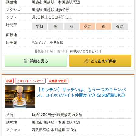
勤務地
川越市 川越駅・本川越駅周辺
アクセス
川越線 川越駅 徒歩 5分
シフト
週1日以上 1日1時間以上
時間帯
早朝
朝
昼
夕方
夜
夜勤
面接地
応募先
栄光ゼミナール 川越校
募集終了日時：8月31日
掲載終了まであと23日
詳細を見る
とりあえず保存
急募
アルバイト・パート
未経験者歓迎
【キッチン】キッチンは、もう一つのキャンパ
ス。ロイホでバイト仲間ができる!未経験OK◎
給与
時給1250円+交通費規定内支給
勤務地
川越市 川越駅・本川越駅周辺
アクセス
西武新宿線 本川越駅 車 3分