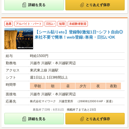
詳細を見る
とりあえず保存
急募
アルバイト・パート
日払い
短期
未経験者歓迎
【シール貼りetc】登録制/激短1日~シフト自由◎
来社不要で簡単！web登録♪単発・日払いOK
給与
時給1500円
勤務地
川越市 川越駅・本川越駅周辺
アクセス
東武東上線 川越駅
シフト
週1日以上 1日3時間以上
時間帯
早朝
朝
昼
夕方
夜
夜勤
面接地
川越市 川越駅・本川越駅周辺
応募先
株式会社マイワーク 川越営業所 （2690812000※AP・派遣）
募集終了日時：8月31日
掲載終了まであと23日
詳細を見る
とりあえず保存