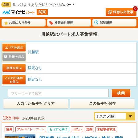
見つけようあなたにぴったりのパート
0
関東
お気に入り条件
検索条件履歴
閲覧履歴
川越駅のパート求人募集情報
川越駅
指定なし
指定なし
入力した条件を クリア
この条件を 保存
285
件中
1-20件目表示
急募
アルバイト・パート
もうすぐ終了
日払い
短期
未経験者歓迎