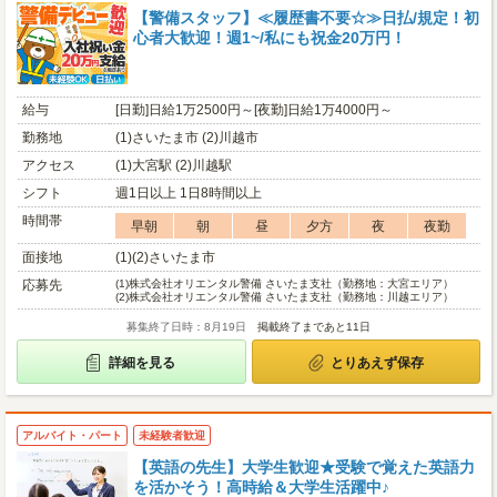
【警備スタッフ】≪履歴書不要☆≫日払/規定！初
心者大歓迎！週1~/私にも祝金20万円！
給与
[日勤]日給1万2500円～[夜勤]日給1万4000円～
勤務地
(1)さいたま市 (2)川越市
アクセス
(1)大宮駅 (2)川越駅
シフト
週1日以上 1日8時間以上
時間帯
早朝
朝
昼
夕方
夜
夜勤
面接地
(1)(2)さいたま市
応募先
(1)
株式会社オリエンタル警備 さいたま支社（勤務地：大宮エリア）
(2)
株式会社オリエンタル警備 さいたま支社（勤務地：川越エリア）
募集終了日時：8月19日
掲載終了まであと11日
詳細を見る
とりあえず保存
アルバイト・パート
未経験者歓迎
【英語の先生】大学生歓迎★受験で覚えた英語力
を活かそう！高時給＆大学生活躍中♪