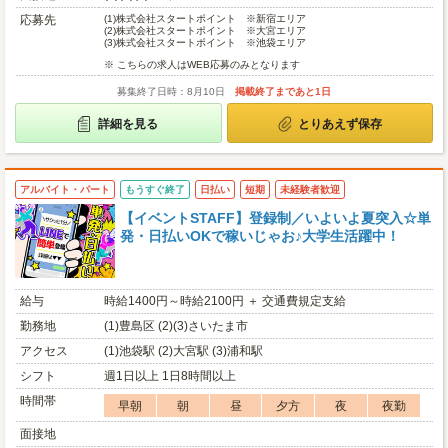
応募先
(1)
株式会社スタートポイント ※新宿エリア
(2)
株式会社スタートポイント ※大宮エリア
(3)
株式会社スタートポイント ※池袋エリア
※ こちらの求人はWEB応募のみとなります
募集終了日時：8月10日
掲載終了まであと1日
詳細を見る
とりあえず保存
アルバイト・パート
もうすぐ終了
日払い
短期
未経験者歓迎
【イベントSTAFF】登録制／いよいよ夏突入☆単
発・日払いOKで稼いじゃお♪大学生活躍中！
給与
時給1400円～時給2100円 ＋ 交通費規定支給
勤務地
(1)豊島区 (2)(3)さいたま市
アクセス
(1)池袋駅 (2)大宮駅 (3)浦和駅
シフト
週1日以上 1日8時間以上
時間帯
早朝
朝
昼
夕方
夜
夜勤
面接地