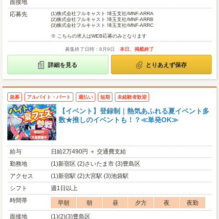
面接地
応募先
(1)
株式会社フルキャスト 埼玉支社/MNF-ARRA
(2)
株式会社フルキャスト 埼玉支社/MNF-ARRB
(3)
株式会社フルキャスト 埼玉支社/MNF-ARRC
※ こちらの求人はWEB応募のみとなります
募集終了日時：8月9日
本日、掲載終了
詳細を見る
とりあえず保存
急募
アルバイト・パート
週払い
短期
未経験者歓迎
【イベント】登録制｜熱気あふれる夏イベント多
数★推しのイベントも！？≪単発OK≫
給与
日給2万490円 ＋ 交通費支給
勤務地
(1)新宿区 (2)さいたま市 (3)豊島区
アクセス
(1)新宿駅 (2)大宮駅 (3)池袋駅
シフト
週1日以上
時間帯
早朝
朝
昼
夕方
夜
夜勤
面接地
(1)(2)(3)豊島区