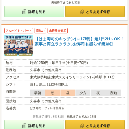
掲載終了まであと32日
詳細を見る
とりあえず保存
アルバイト・パート
日払い
未経験者歓迎
【はま寿司のキッチン(～17時)】週1日2H～OK！
家事と両立ラクラク♪お寿司も握らず簡単◎
給与
時給1250円＋曜日手当(土日祝+70円)
勤務地
久喜市 その他久喜市
アクセス
東武伊勢崎線(東武スカイツリーライン) 花崎駅 車 11分
シフト
週1日以上 1日2時間以上
時間帯
早朝
朝
昼
夕方
夜
夜勤
面接地
久喜市 その他久喜市
応募先
はま寿司 フォレオ菖蒲店
募集終了日時：8月31日
掲載終了まであと22日
詳細を見る
とりあえず保存