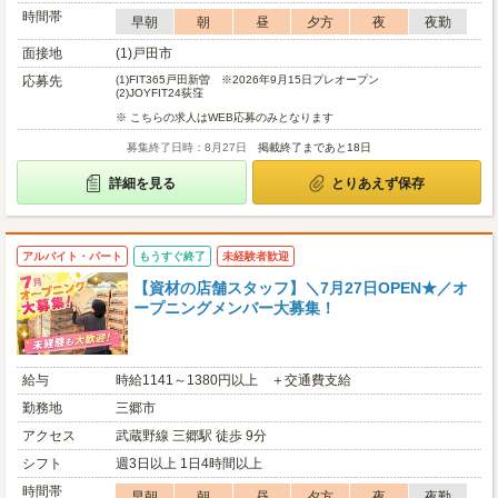
時間帯
早朝
朝
昼
夕方
夜
夜勤
面接地
(1)戸田市
応募先
(1)
FIT365戸田新曽 ※2026年9月15日プレオープン
(2)
JOYFIT24荻窪
※ こちらの求人はWEB応募のみとなります
募集終了日時：8月27日
掲載終了まであと18日
詳細を見る
とりあえず保存
アルバイト・パート
もうすぐ終了
未経験者歓迎
【資材の店舗スタッフ】＼7月27日OPEN★／オ
ープニングメンバー大募集！
給与
時給1141～1380円以上 ＋交通費支給
勤務地
三郷市
アクセス
武蔵野線 三郷駅 徒歩 9分
シフト
週3日以上 1日4時間以上
時間帯
早朝
朝
昼
夕方
夜
夜勤