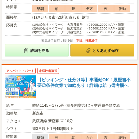
時間帯
早朝
朝
昼
夕方
夜
夜勤
面接地
(1)さいたま市 (2)所沢市 (3)川越市
応募先
(1)
株式会社マイワーク 大宮営業所 （2690812000※AP・派遣）
(2)
株式会社マイワーク 所沢営業所 （2690812000※AP・派遣）
(3)
株式会社マイワーク 川越営業所 （2690812000※AP・派遣）
募集終了日時：8月9日
本日、掲載終了
詳細を見る
とりあえず保存
アルバイト・パート
未経験者歓迎
【ピッキング・仕分け等】車通勤OK！履歴書不
要◎条件次第で加給あり！詳細は給与備考欄へ
給与
時給1145～1775円 (深夜割増含む)＋交通費全額支給
勤務地
新座市
アクセス
武蔵野線 新座駅 車 10分
シフト
週3日以上 1日4時間以上
時間帯
早朝
朝
昼
夕方
夜
夜勤