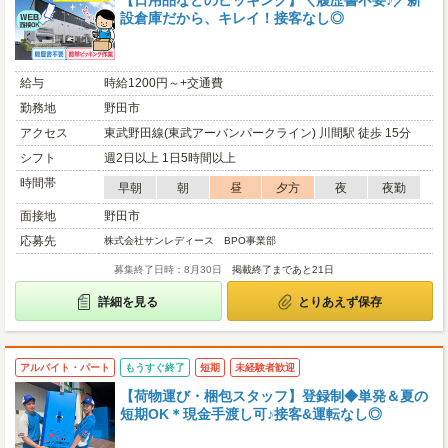
【日用品などのピッキング】＼履歴書不要♪／新
設倉庫だから、キレイ！接客なし◎
給与
時給1200円～+交通費
勤務地
野田市
アクセス
東武野田線(東武アーバンパークライン) 川間駅 徒歩 15分
シフト
週2日以上 1日5時間以上
時間帯
早朝
朝
昼
夕方
夜
夜勤
面接地
野田市
応募先
株式会社サンレディース BPO事業部
募集終了日時：8月30日
掲載終了まであと21日
詳細を見る
とりあえず保存
アルバイト・パート
もうすぐ終了
短期
未経験者歓迎
【荷物運び・梱包スタッフ】登録制◆単発＆夏の
短期OK＊現金手渡し可♪接客&運転なし◎