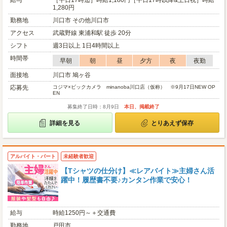
給与
［平日17時迄］時給1,180円［平日17時以降&土日祝］時給
1,280円
勤務地
川口市 その他川口市
アクセス
武蔵野線 東浦和駅 徒歩 20分
シフト
週3日以上 1日4時間以上
時間帯
早朝
朝
昼
夕方
夜
夜勤
面接地
川口市 鳩ヶ谷
応募先
コジマ×ビックカメラ minanoba川口店（仮称） ※9月17日NEW OP
EN
募集終了日時：8月9日
本日、掲載終了
詳細を見る
とりあえず保存
アルバイト・パート
未経験者歓迎
【Tシャツの仕分け】≪レアバイト≫主婦さん活
躍中！履歴書不要♪カンタン作業で安心！
給与
時給1250円～＋交通費
勤務地
戸田市