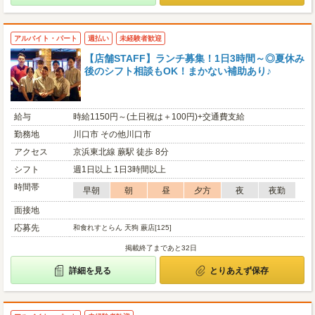
アルバイト・パート
週払い
未経験者歓迎
【店舗STAFF】ランチ募集！1日3時間～◎夏休み
後のシフト相談もOK！まかない補助あり♪
給与
時給1150円～(土日祝は＋100円)+交通費支給
勤務地
川口市 その他川口市
アクセス
京浜東北線 蕨駅 徒歩 8分
シフト
週1日以上 1日3時間以上
時間帯
早朝
朝
昼
夕方
夜
夜勤
面接地
応募先
和食れすとらん 天狗 蕨店[125]
掲載終了まであと32日
詳細を見る
とりあえず保存