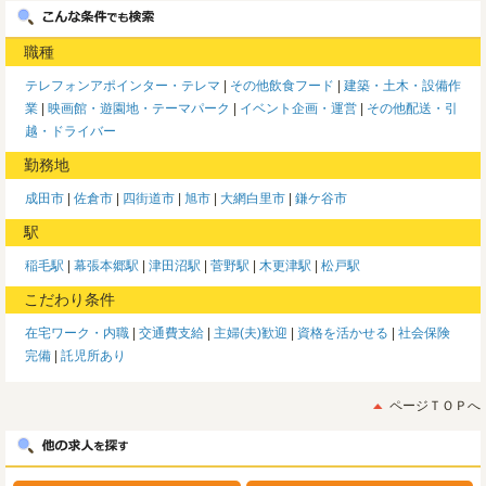
職種
テレフォンアポインター・テレマ
その他飲食フード
建築・土木・設備作
業
映画館・遊園地・テーマパーク
イベント企画・運営
その他配送・引
越・ドライバー
勤務地
成田市
佐倉市
四街道市
旭市
大網白里市
鎌ケ谷市
駅
稲毛駅
幕張本郷駅
津田沼駅
菅野駅
木更津駅
松戸駅
こだわり条件
在宅ワーク・内職
交通費支給
主婦(夫)歓迎
資格を活かせる
社会保険
完備
託児所あり
ページＴＯＰへ