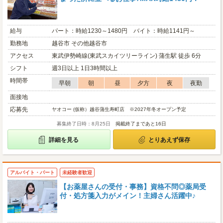
給与
パート：時給1230～1480円 バイト：時給1141円～
勤務地
越谷市 その他越谷市
アクセス
東武伊勢崎線(東武スカイツリーライン) 蒲生駅 徒歩 6分
シフト
週3日以上 1日3時間以上
時間帯
早朝
朝
昼
夕方
夜
夜勤
面接地
応募先
ヤオコー (仮称）越谷蒲生寿町店 ※2027年冬オープン予定
募集終了日時：8月25日
掲載終了まであと16日
詳細を見る
とりあえず保存
アルバイト・パート
未経験者歓迎
【お薬屋さんの受付・事務】資格不問◎薬局受
付・処方箋入力がメイン！主婦さん活躍中♪