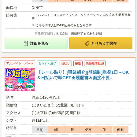
面接地
新座市
応募先
アドバンスト・ロジスティックス・ソリューションズ株式会社 新座事業
所
※ こちらの求人はWEB応募のみとなります
募集終了日時：8月23日
掲載終了まであと14日
詳細を見る
とりあえず保存
アルバイト・パート
もうすぐ終了
日払い
短期
未経験者歓迎
【シール貼り】[職業紹介][登録制]単発1日～OK
＆日払いで即GET★履歴書＆面接不要♪
給与
時給 1420円 以上
勤務地
(1)さいたま市 (2)北区 (3)川口市
アクセス
(1)大宮駅 (2)赤羽駅 (3)川口駅
シフト
週1日以上
時間帯
早朝
朝
昼
夕方
夜
夜勤