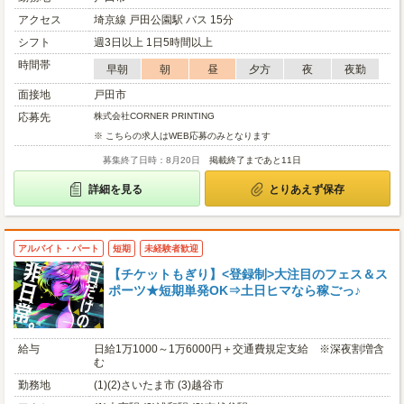
アクセス
埼京線 戸田公園駅 バス 15分
シフト
週3日以上 1日5時間以上
時間帯
早朝
朝
昼
夕方
夜
夜勤
面接地
戸田市
応募先
株式会社CORNER PRINTING
※ こちらの求人はWEB応募のみとなります
募集終了日時：8月20日
掲載終了まであと11日
詳細を見る
とりあえず保存
アルバイト・パート
短期
未経験者歓迎
【チケットもぎり】<登録制>大注目のフェス＆ス
ポーツ★短期単発OK⇒土日ヒマなら稼ごっ♪
給与
日給1万1000～1万6000円＋交通費規定支給 ※深夜割増含
む
勤務地
(1)(2)さいたま市 (3)越谷市