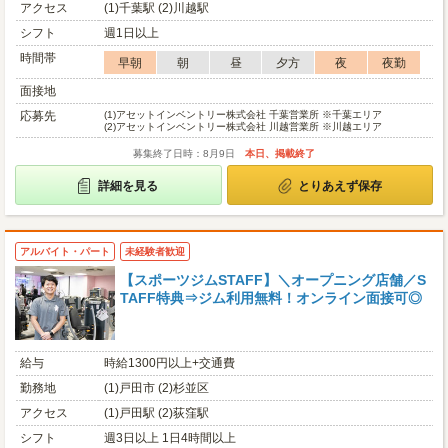
アクセス
(1)千葉駅 (2)川越駅
シフト
週1日以上
時間帯
早朝
朝
昼
夕方
夜
夜勤
面接地
応募先
(1)
アセットインベントリー株式会社 千葉営業所 ※千葉エリア
(2)
アセットインベントリー株式会社 川越営業所 ※川越エリア
募集終了日時：8月9日
本日、掲載終了
詳細を見る
とりあえず保存
アルバイト・パート
未経験者歓迎
【スポーツジムSTAFF】＼オープニング店舗／S
TAFF特典⇒ジム利用無料！オンライン面接可◎
給与
時給1300円以上+交通費
勤務地
(1)戸田市 (2)杉並区
アクセス
(1)戸田駅 (2)荻窪駅
シフト
週3日以上 1日4時間以上