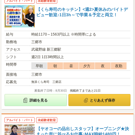
アルバイト・パート
未経験者歓迎
【くら寿司のキッチン】<週2>夏休みのバイトデ
ビュー歓迎♪1日3h～で学業＆予定と両立！
給与
時給1170～1563円以上 ※時間帯による
勤務地
三郷市
アクセス
武蔵野線 新三郷駅
シフト
週2日 1日3時間以上
時間帯
早朝
朝
昼
夕方
夜
夜勤
面接地
三郷市
応募先
無添くら寿司 三郷店
募集終了日時：8月30日
掲載終了まであと21日
詳細を見る
とりあえず保存
アルバイト・パート
未経験者歓迎
【ヤオコーの品出しスタッフ】オープニング★決
まった所に並べるお仕事♪MAX時給1480円！