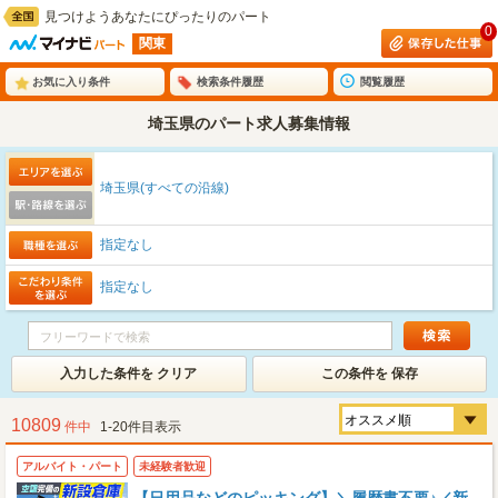
見つけようあなたにぴったりのパート
0
関東
お気に入り条件
検索条件履歴
閲覧履歴
埼玉県のパート求人募集情報
埼玉県(すべての沿線)
指定なし
指定なし
入力した条件を クリア
この条件を 保存
10809
件中
1-20件目表示
アルバイト・パート
未経験者歓迎