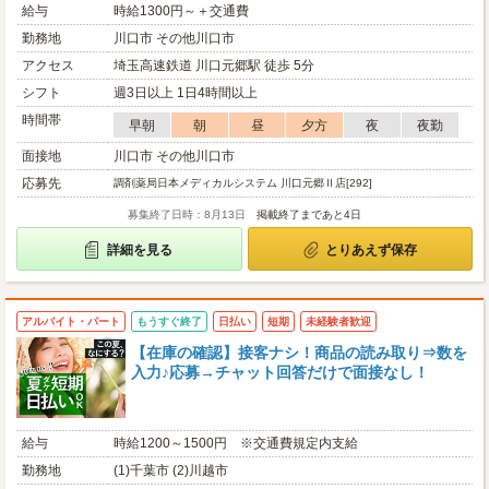
給与
時給1300円～＋交通費
勤務地
川口市 その他川口市
アクセス
埼玉高速鉄道 川口元郷駅 徒歩 5分
シフト
週3日以上 1日4時間以上
時間帯
早朝
朝
昼
夕方
夜
夜勤
面接地
川口市 その他川口市
応募先
調剤薬局日本メディカルシステム 川口元郷Ⅱ店[292]
募集終了日時：8月13日
掲載終了まであと4日
詳細を見る
とりあえず保存
アルバイト・パート
もうすぐ終了
日払い
短期
未経験者歓迎
【在庫の確認】接客ナシ！商品の読み取り⇒数を
入力♪応募→チャット回答だけで面接なし！
給与
時給1200～1500円 ※交通費規定内支給
勤務地
(1)千葉市 (2)川越市