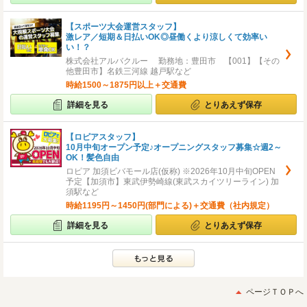
【スポーツ大会運営スタッフ】
激レア／短期＆日払いOK◎昼働くより涼しくて効率い
い！？
株式会社アルバクルー 勤務地：豊田市 【001】【その
他豊田市】名鉄三河線 越戸駅など
時給1500～1875円以上＋交通費
詳細を見る
とりあえず保存
【ロピアスタッフ】
10月中旬オープン予定♪オープニングスタッフ募集☆週2～
OK！髪色自由
ロピア 加須ビバモール店(仮称) ※2026年10月中旬OPEN
予定【加須市】東武伊勢崎線(東武スカイツリーライン) 加
須駅など
時給1195円～1450円(部門による)＋交通費（社内規定）
詳細を見る
とりあえず保存
ページＴＯＰへ