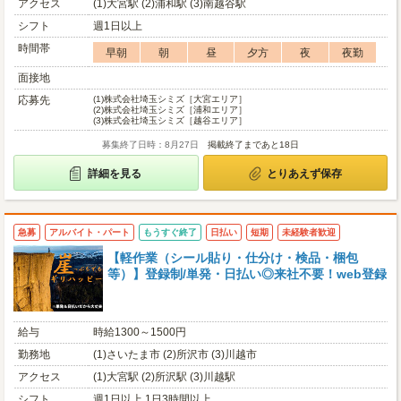
アクセス
(1)大宮駅 (2)浦和駅 (3)南越谷駅
シフト
週1日以上
時間帯
早朝
朝
昼
夕方
夜
夜勤
面接地
応募先
(1)
株式会社埼玉シミズ［大宮エリア］
(2)
株式会社埼玉シミズ［浦和エリア］
(3)
株式会社埼玉シミズ［越谷エリア］
募集終了日時：8月27日
掲載終了まであと18日
詳細を見る
とりあえず保存
急募
アルバイト・パート
もうすぐ終了
日払い
短期
未経験者歓迎
【軽作業（シール貼り・仕分け・検品・梱包
等）】登録制/単発・日払い◎来社不要！web登録
給与
時給1300～1500円
勤務地
(1)さいたま市 (2)所沢市 (3)川越市
アクセス
(1)大宮駅 (2)所沢駅 (3)川越駅
シフト
週1日以上 1日3時間以上