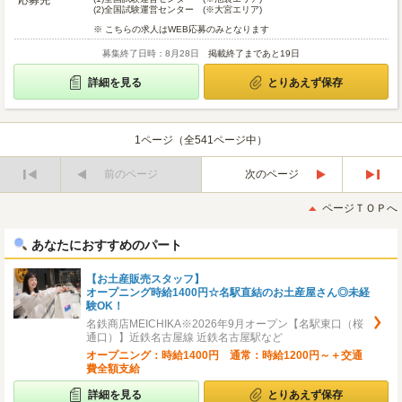
応募先
(2)
全国試験運営センター (※大宮エリア)
※ こちらの求人はWEB応募のみとなります
募集終了日時：8月28日
掲載終了まであと19日
詳細を見る
とりあえず保存
1ページ（全541ページ中）
前のページ
次のページ
最
最
初
後
ページＴＯＰへ
へ
へ
あなたにおすすめのパート
【お土産販売スタッフ】
オープニング時給1400円☆名駅直結のお土産屋さん◎未経
験OK！
名鉄商店MEICHIKA※2026年9月オープン【名駅東口（桜
通口）】近鉄名古屋線 近鉄名古屋駅など
オープニング：時給1400円 通常：時給1200円～＋交通
費全額支給
詳細を見る
とりあえず保存