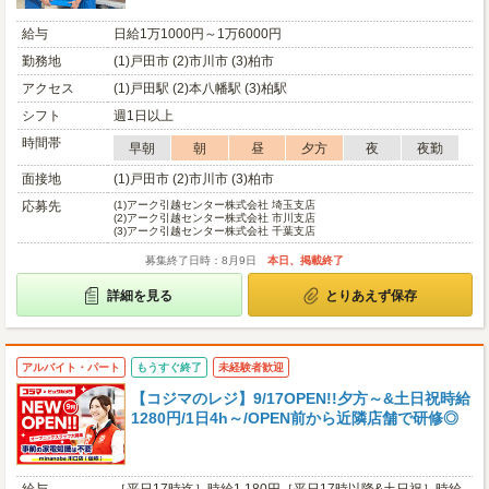
給与
日給1万1000円～1万6000円
勤務地
(1)戸田市 (2)市川市 (3)柏市
アクセス
(1)戸田駅 (2)本八幡駅 (3)柏駅
シフト
週1日以上
時間帯
早朝
朝
昼
夕方
夜
夜勤
面接地
(1)戸田市 (2)市川市 (3)柏市
応募先
(1)
アーク引越センター株式会社 埼玉支店
(2)
アーク引越センター株式会社 市川支店
(3)
アーク引越センター株式会社 千葉支店
募集終了日時：8月9日
本日、掲載終了
詳細を見る
とりあえず保存
アルバイト・パート
もうすぐ終了
未経験者歓迎
【コジマのレジ】9/17OPEN!!夕方～&土日祝時給
1280円/1日4h～/OPEN前から近隣店舗で研修◎