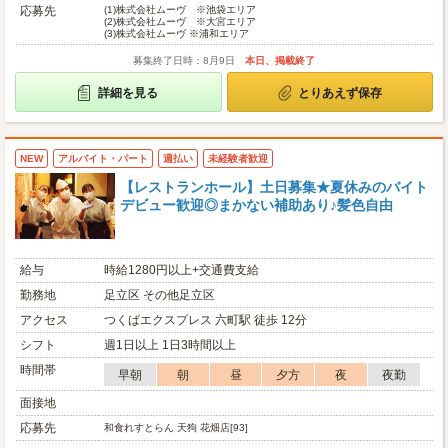
応募先
(1)
株式会社ムーヴ ※池袋エリア
(2)
株式会社ムーヴ ※大宮エリア
(3)
株式会社ムーヴ ※浦和エリア
募集終了日時：8月9日
本日、掲載終了
詳細を見る
とりあえず保存
NEW
アルバイト・パート
週払い
未経験者歓迎
【レストランホール】土日募集★夏休みのバイト
デビュー歓迎◎まかない補助あり♪髪色自由
給与
時給1280円以上+交通費支給
勤務地
足立区 その他足立区
アクセス
つくばエクスプレス 六町駅 徒歩 12分
シフト
週1日以上 1日3時間以上
時間帯
早朝
朝
昼
夕方
夜
夜勤
面接地
応募先
和食れすとらん 天狗 花畑店[93]