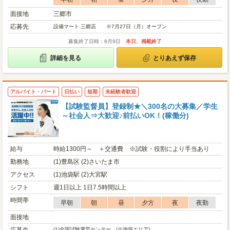
面接地
三郷市
応募先
設備マート 三郷店 ※7月27日（月）オープン
募集終了日時：8月9日
本日、掲載終了
詳細を見る
とりあえず保存
アルバイト・パート
日払い
短期
未経験者歓迎
【試験監督員】登録制★＼300名の大募集／学生
～社会人⇒大歓迎♪前払いOK！(稼働分)
給与
時給1300円～ ＋交通費 ※試験・役割により手当あり
勤務地
(1)豊島区 (2)さいたま市
アクセス
(1)池袋駅 (2)大宮駅
シフト
週1日以上 1日7.5時間以上
時間帯
早朝
朝
昼
夕方
夜
夜勤
面接地
(1)
全国試験運営センター (※池袋エリア)