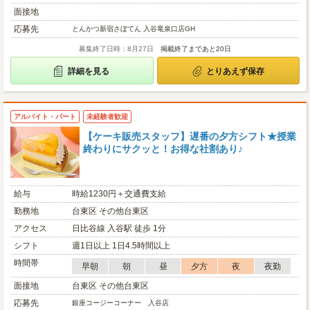
面接地
応募先
とんかつ新宿さぼてん 入谷竜泉口店GH
募集終了日時：8月27日
掲載終了まであと20日
詳細を見る
とりあえず保存
アルバイト・パート
未経験者歓迎
【ケーキ販売スタッフ】遅番の夕方シフト★授業
終わりにサクッと！お得な社割あり♪
給与
時給1230円＋交通費支給
勤務地
台東区 その他台東区
アクセス
日比谷線 入谷駅 徒歩 1分
シフト
週1日以上 1日4.5時間以上
時間帯
早朝
朝
昼
夕方
夜
夜勤
面接地
台東区 その他台東区
応募先
銀座コージーコーナー 入谷店