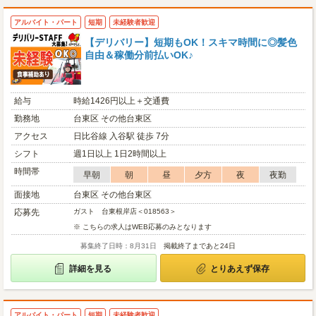
アルバイト・パート
短期
未経験者歓迎
【デリバリー】短期もOK！スキマ時間に◎髪色
自由＆稼働分前払いOK♪
給与
時給1426円以上＋交通費
勤務地
台東区 その他台東区
アクセス
日比谷線 入谷駅 徒歩 7分
シフト
週1日以上 1日2時間以上
時間帯
早朝
朝
昼
夕方
夜
夜勤
面接地
台東区 その他台東区
応募先
ガスト 台東根岸店＜018563＞
※ こちらの求人はWEB応募のみとなります
募集終了日時：8月31日
掲載終了まであと24日
詳細を見る
とりあえず保存
アルバイト・パート
短期
未経験者歓迎