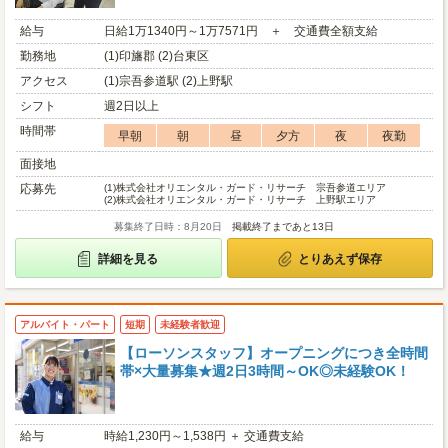
給与
日給1万1340円～1万7571円 ＋ 交通費全額支給
勤務地
(1)印旛郡 (2)台東区
アクセス
(1)宗吾参道駅 (2)上野駅
シフト
週2日以上
時間帯
早朝
朝
昼
夕方
夜
夜勤
面接地
応募先
(1)
株式会社オリエンタル・ガード・リサーチ 宗吾参道エリア
(2)
株式会社オリエンタル・ガード・リサーチ 上野駅エリア
募集終了日時：8月20日
掲載終了まであと13日
詳細を見る
とりあえず保存
アルバイト・パート
短期
未経験者歓迎
【ローソンスタッフ】オープニングにつき全時間
帯×大量募集★週2日3時間～OK◎未経験OK！
給与
時給1,230円～1,538円 ＋ 交通費支給