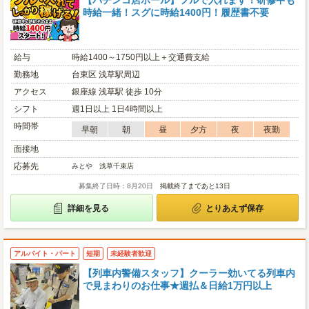
【パチンコ店ホール】フルで入れます！研修中も
時給一緒！スグに時給1400円！履歴書不要
給与
時給1400～1750円以上＋交通費支給
勤務地
台東区 浅草駅周辺
アクセス
銀座線 浅草駅 徒歩 10分
シフト
週1日以上 1日4時間以上
時間帯
早朝
朝
昼
夕方
夜
夜勤
面接地
応募先
みとや 浅草千束店
募集終了日時：8月20日
掲載終了まであと13日
詳細を見る
とりあえず保存
アルバイト・パート
短期
未経験者歓迎
【列車内警備スタッフ】クーラー効いてる列車内
で見まわりのお仕事★週払＆日給1万円以上