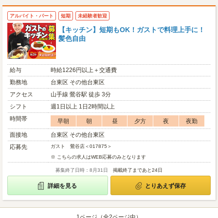
アルバイト・パート
短期
未経験者歓迎
【キッチン】短期もOK！ガストで料理上手に！
髪色自由
給与
時給1226円以上＋交通費
勤務地
台東区 その他台東区
アクセス
山手線 鶯谷駅 徒歩 3分
シフト
週1日以上 1日2時間以上
時間帯
早朝
朝
昼
夕方
夜
夜勤
面接地
台東区 その他台東区
応募先
ガスト 鶯谷店＜017875＞
※ こちらの求人はWEB応募のみとなります
募集終了日時：8月31日
掲載終了まであと24日
詳細を見る
とりあえず保存
1ページ（全2ページ中）