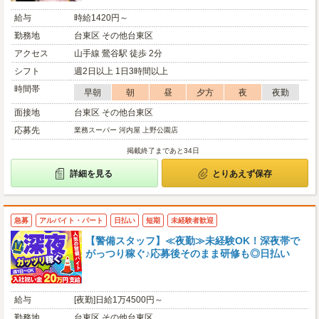
給与
時給1420円～
勤務地
台東区 その他台東区
アクセス
山手線 鶯谷駅 徒歩 2分
シフト
週2日以上 1日3時間以上
時間帯
早朝
朝
昼
夕方
夜
夜勤
面接地
台東区 その他台東区
応募先
業務スーパー 河内屋 上野公園店
掲載終了まであと34日
詳細を見る
とりあえず保存
急募
アルバイト・パート
日払い
短期
未経験者歓迎
【警備スタッフ】≪夜勤≫未経験OK！深夜帯で
がっつり稼ぐ♪応募後そのまま研修も◎日払い
給与
[夜勤]日給1万4500円～
勤務地
台東区 その他台東区