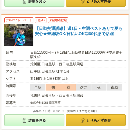
詳細を見る
とりあえず保存
アルバイト・パート
日払い
未経験者歓迎
【日勤交通誘導】週1日～空調ベストありで夏も
安心★未経験OK/日払いOK◎60代まで活躍
給与
日給11500円～ (月18日以上勤務者日給12000円)+交通費全
額支給
勤務地
荒川区 日暮里駅・西日暮里駅周辺
アクセス
山手線 日暮里駅 徒歩 1分
シフト
週1日以上 1日8時間以上
時間帯
早朝
朝
昼
夕方
夜
夜勤
面接地
荒川区 日暮里駅・西日暮里駅周辺
応募先
株式会社SGS 日暮里店
募集終了日時：8月20日
掲載終了まであと13日
詳細を見る
とりあえず保存