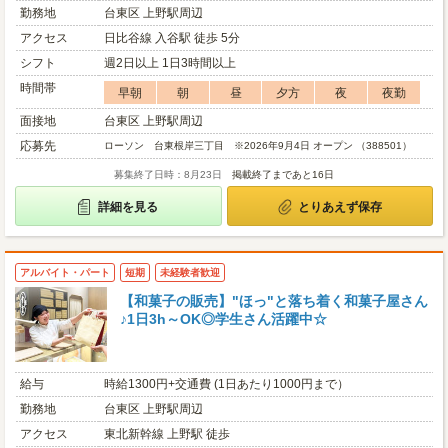
勤務地
台東区 上野駅周辺
アクセス
日比谷線 入谷駅 徒歩 5分
シフト
週2日以上 1日3時間以上
時間帯
早朝
朝
昼
夕方
夜
夜勤
面接地
台東区 上野駅周辺
応募先
ローソン 台東根岸三丁目 ※2026年9月4日 オープン （388501）
募集終了日時：8月23日
掲載終了まであと16日
詳細を見る
とりあえず保存
アルバイト・パート
短期
未経験者歓迎
【和菓子の販売】"ほっ"と落ち着く和菓子屋さん
♪1日3h～OK◎学生さん活躍中☆
給与
時給1300円+交通費 (1日あたり1000円まで）
勤務地
台東区 上野駅周辺
アクセス
東北新幹線 上野駅 徒歩