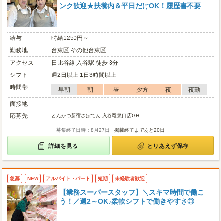
ンク歓迎★扶養内＆平日だけOK！履歴書不要
給与
時給1250円～
勤務地
台東区 その他台東区
アクセス
日比谷線 入谷駅 徒歩 3分
シフト
週2日以上 1日3時間以上
時間帯
早朝
朝
昼
夕方
夜
夜勤
面接地
応募先
とんかつ新宿さぼてん 入谷竜泉口店GH
募集終了日時：8月27日
掲載終了まであと20日
詳細を見る
とりあえず保存
急募
NEW
アルバイト・パート
短期
未経験者歓迎
【業務スーパースタッフ】＼スキマ時間で働こ
う！／週2～OK♪柔軟シフトで働きやすさ◎