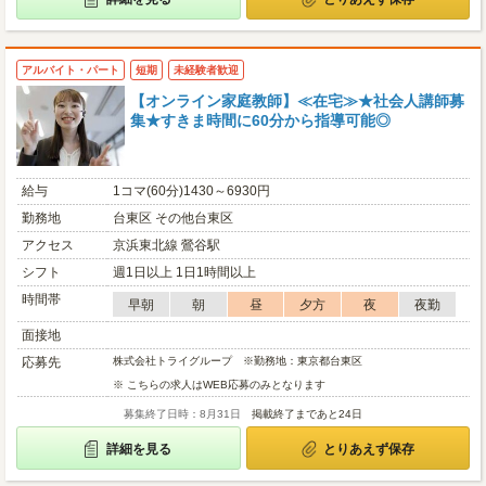
アルバイト・パート
短期
未経験者歓迎
【オンライン家庭教師】≪在宅≫★社会人講師募
集★すきま時間に60分から指導可能◎
給与
1コマ(60分)1430～6930円
勤務地
台東区 その他台東区
アクセス
京浜東北線 鶯谷駅
シフト
週1日以上 1日1時間以上
時間帯
早朝
朝
昼
夕方
夜
夜勤
面接地
応募先
株式会社トライグループ ※勤務地：東京都台東区
※ こちらの求人はWEB応募のみとなります
募集終了日時：8月31日
掲載終了まであと24日
詳細を見る
とりあえず保存