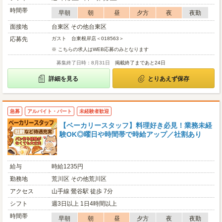
時間帯
早朝
朝
昼
夕方
夜
夜勤
面接地
台東区 その他台東区
応募先
ガスト 台東根岸店＜018563＞
※ こちらの求人はWEB応募のみとなります
募集終了日時：8月31日
掲載終了まであと24日
詳細を見る
とりあえず保存
急募
アルバイト・パート
未経験者歓迎
【ベーカリースタッフ】料理好き必見！業務未経
験OK◎曜日や時間帯で時給アップ／社割あり
給与
時給1235円
勤務地
荒川区 その他荒川区
アクセス
山手線 鶯谷駅 徒歩 7分
シフト
週3日以上 1日4時間以上
時間帯
早朝
朝
昼
夕方
夜
夜勤