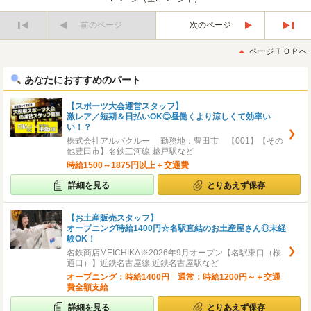
前のページ
次のページ
最
最
初
後
ページＴＯＰへ
へ
へ
あなたにおすすめのパート
【スポーツ大会運営スタッフ】
激レア／短期＆日払いOK◎昼働くより涼しくて効率い
い！？
株式会社アルバクルー 勤務地：豊田市 【001】【その
他豊田市】名鉄三河線 越戸駅など
時給1500～1875円以上＋交通費
詳細を見る
とりあえず保存
【お土産販売スタッフ】
オープニング時給1400円☆名駅直結のお土産屋さん◎未経
験OK！
名鉄商店MEICHIKA※2026年9月オープン【名駅東口（桜
通口）】近鉄名古屋線 近鉄名古屋駅など
オープニング：時給1400円 通常：時給1200円～＋交通
費全額支給
詳細を見る
とりあえず保存