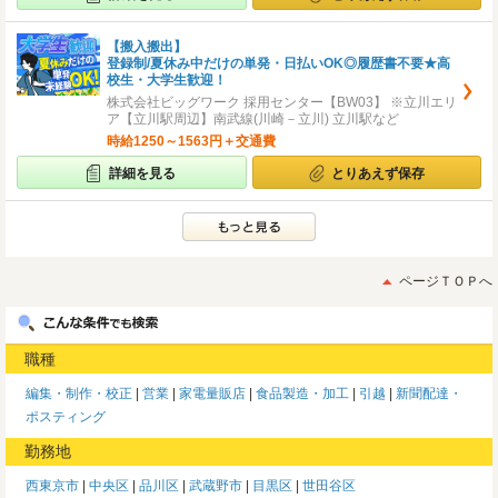
【搬入搬出】
登録制/夏休み中だけの単発・日払いOK◎履歴書不要★高
校生・大学生歓迎！
株式会社ビッグワーク 採用センター【BW03】 ※立川エリ
ア【立川駅周辺】南武線(川崎－立川) 立川駅など
時給1250～1563円＋交通費
詳細を見る
とりあえず保存
ページＴＯＰへ
職種
編集・制作・校正
営業
家電量販店
食品製造・加工
引越
新聞配達・
ポスティング
勤務地
西東京市
中央区
品川区
武蔵野市
目黒区
世田谷区