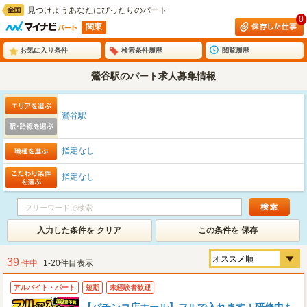
見つけようあなたにぴったりのパート
0
関東
お気に入り条件
検索条件履歴
閲覧履歴
鶯谷駅のパート求人募集情報
鶯谷駅
指定なし
指定なし
入力した条件を クリア
この条件を 保存
39
件中
1-20件目表示
アルバイト・パート
短期
未経験者歓迎