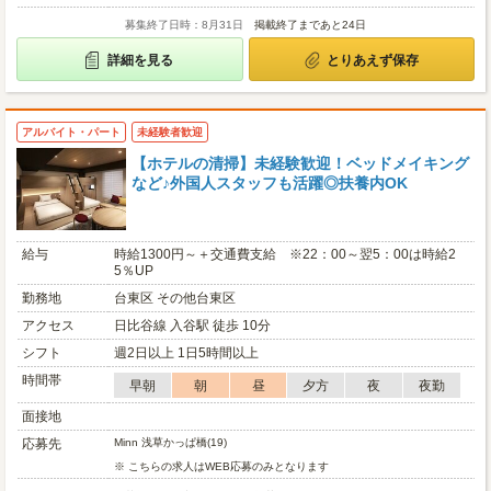
募集終了日時：8月31日
掲載終了まであと24日
詳細を見る
とりあえず保存
アルバイト・パート
未経験者歓迎
【ホテルの清掃】未経験歓迎！ベッドメイキング
など♪外国人スタッフも活躍◎扶養内OK
給与
時給1300円～＋交通費支給 ※22：00～翌5：00は時給2
5％UP
勤務地
台東区 その他台東区
アクセス
日比谷線 入谷駅 徒歩 10分
シフト
週2日以上 1日5時間以上
時間帯
早朝
朝
昼
夕方
夜
夜勤
面接地
応募先
Minn 浅草かっぱ橋(19)
※ こちらの求人はWEB応募のみとなります