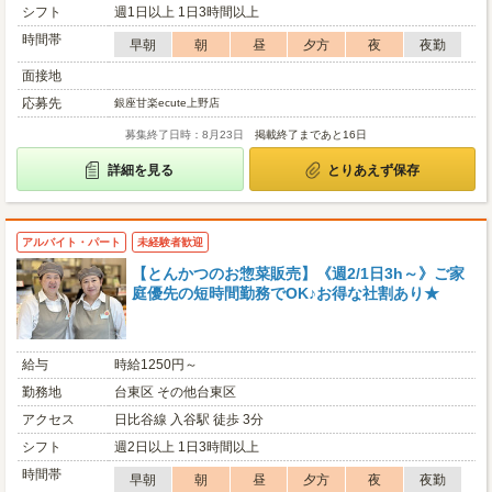
シフト
週1日以上 1日3時間以上
時間帯
早朝
朝
昼
夕方
夜
夜勤
面接地
応募先
銀座甘楽ecute上野店
募集終了日時：8月23日
掲載終了まであと16日
詳細を見る
とりあえず保存
アルバイト・パート
未経験者歓迎
【とんかつのお惣菜販売】《週2/1日3h～》ご家
庭優先の短時間勤務でOK♪お得な社割あり★
給与
時給1250円～
勤務地
台東区 その他台東区
アクセス
日比谷線 入谷駅 徒歩 3分
シフト
週2日以上 1日3時間以上
時間帯
早朝
朝
昼
夕方
夜
夜勤