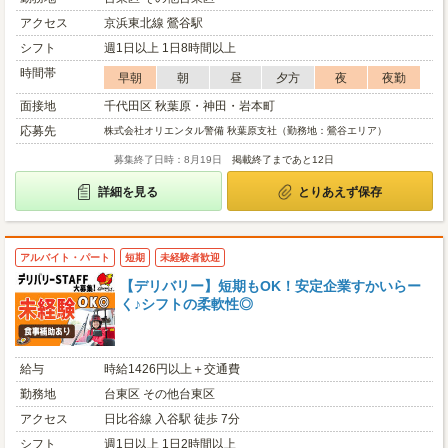
アクセス
京浜東北線 鶯谷駅
シフト
週1日以上 1日8時間以上
時間帯
早朝
朝
昼
夕方
夜
夜勤
面接地
千代田区 秋葉原・神田・岩本町
応募先
株式会社オリエンタル警備 秋葉原支社（勤務地：鶯谷エリア）
募集終了日時：8月19日
掲載終了まであと12日
詳細を見る
とりあえず保存
アルバイト・パート
短期
未経験者歓迎
【デリバリー】短期もOK！安定企業すかいらー
く♪シフトの柔軟性◎
給与
時給1426円以上＋交通費
勤務地
台東区 その他台東区
アクセス
日比谷線 入谷駅 徒歩 7分
シフト
週1日以上 1日2時間以上