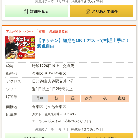
募集終了日時：8月27日
掲載終了まであと20日
詳細を見る
とりあえず保存
アルバイト・パート
短期
未経験者歓迎
【キッチン】短期もOK！ガストで料理上手に！
髪色自由
給与
時給1226円以上＋交通費
勤務地
台東区 その他台東区
アクセス
日比谷線 入谷駅 徒歩 7分
シフト
週1日以上 1日2時間以上
時間帯
早朝
朝
昼
夕方
夜
夜勤
面接地
台東区 その他台東区
応募先
ガスト 台東根岸店＜018563＞
※ こちらの求人はWEB応募のみとなります
募集終了日時：8月31日
掲載終了まであと24日