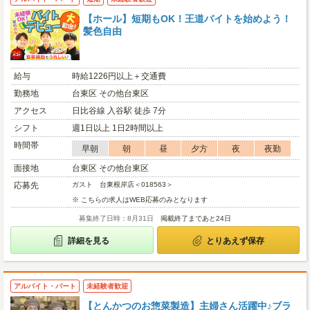
【ホール】短期もOK！王道バイトを始めよう！
髪色自由
給与
時給1226円以上＋交通費
勤務地
台東区 その他台東区
アクセス
日比谷線 入谷駅 徒歩 7分
シフト
週1日以上 1日2時間以上
時間帯
早朝
朝
昼
夕方
夜
夜勤
面接地
台東区 その他台東区
応募先
ガスト 台東根岸店＜018563＞
※ こちらの求人はWEB応募のみとなります
募集終了日時：8月31日
掲載終了まであと24日
詳細を見る
とりあえず保存
アルバイト・パート
未経験者歓迎
【とんかつのお惣菜製造】主婦さん活躍中♪ブラ