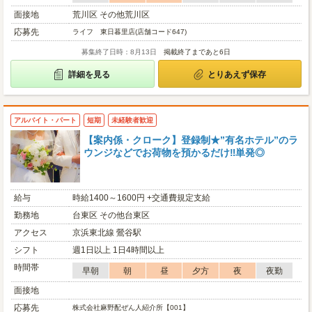
面接地
荒川区 その他荒川区
応募先
ライフ 東日暮里店(店舗コード647)
募集終了日時：8月13日
掲載終了まであと6日
詳細を見る
とりあえず保存
アルバイト・パート
短期
未経験者歓迎
【案内係・クローク】登録制★”有名ホテル”のラ
ウンジなどでお荷物を預かるだけ‼単発◎
給与
時給1400～1600円 +交通費規定支給
勤務地
台東区 その他台東区
アクセス
京浜東北線 鶯谷駅
シフト
週1日以上 1日4時間以上
時間帯
早朝
朝
昼
夕方
夜
夜勤
面接地
応募先
株式会社麻野配ぜん人紹介所【001】