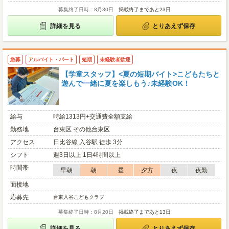
募集終了日時：8月30日
掲載終了まであと23日
詳細を見る
とりあえず保存
急募
アルバイト・パート
短期
未経験者歓迎
【学童スタッフ】<夏の短期バイト>こどもたちと
遊んで一緒に夏を楽しもう♪未経験OK！
給与
時給1313円+交通費全額支給
勤務地
台東区 その他台東区
アクセス
日比谷線 入谷駅 徒歩 3分
シフト
週3日以上 1日4時間以上
時間帯
早朝
朝
昼
夕方
夜
夜勤
面接地
応募先
台東入谷こどもクラブ
募集終了日時：8月20日
掲載終了まであと13日
詳細を見る
とりあえず保存