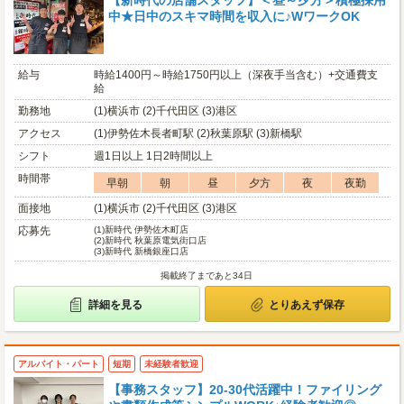
【新時代の店舗スタッフ】＜昼～夕方＞積極採用
中★日中のスキマ時間を収入に♪WワークOK
給与
時給1400円～時給1750円以上（深夜手当含む）+交通費支
給
勤務地
(1)横浜市 (2)千代田区 (3)港区
アクセス
(1)伊勢佐木長者町駅 (2)秋葉原駅 (3)新橋駅
シフト
週1日以上 1日2時間以上
時間帯
早朝
朝
昼
夕方
夜
夜勤
面接地
(1)横浜市 (2)千代田区 (3)港区
応募先
(1)
新時代 伊勢佐木町店
(2)
新時代 秋葉原電気街口店
(3)
新時代 新橋銀座口店
掲載終了まであと34日
詳細を見る
とりあえず保存
アルバイト・パート
短期
未経験者歓迎
【事務スタッフ】20-30代活躍中！ファイリング