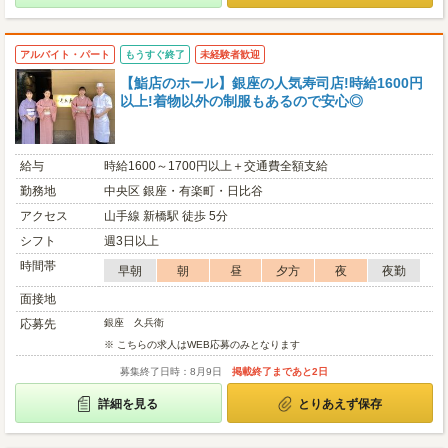
アルバイト・パート
もうすぐ終了
未経験者歓迎
【鮨店のホール】銀座の人気寿司店!時給1600円
以上!着物以外の制服もあるので安心◎
給与
時給1600～1700円以上＋交通費全額支給
勤務地
中央区 銀座・有楽町・日比谷
アクセス
山手線 新橋駅 徒歩 5分
シフト
週3日以上
時間帯
早朝
朝
昼
夕方
夜
夜勤
面接地
応募先
銀座 久兵衛
※ こちらの求人はWEB応募のみとなります
募集終了日時：8月9日
掲載終了まであと2日
詳細を見る
とりあえず保存