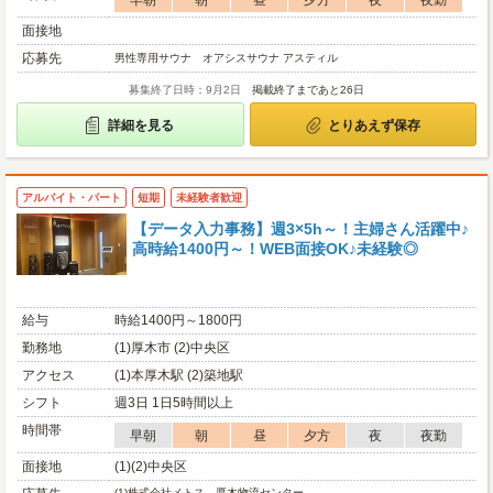
早朝
朝
昼
夕方
夜
夜勤
面接地
応募先
男性専用サウナ オアシスサウナ アスティル
募集終了日時：9月2日
掲載終了まであと26日
詳細を見る
とりあえず保存
アルバイト・パート
短期
未経験者歓迎
【データ入力事務】週3×5h～！主婦さん活躍中♪
高時給1400円～！WEB面接OK♪未経験◎
給与
時給1400円～1800円
勤務地
(1)厚木市 (2)中央区
アクセス
(1)本厚木駅 (2)築地駅
シフト
週3日 1日5時間以上
時間帯
早朝
朝
昼
夕方
夜
夜勤
面接地
(1)(2)中央区
(1)
株式会社メトス 厚木物流センター