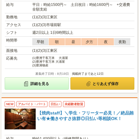
給与
平日：時給1500円～ 土日祝日：時給1600円～ +交通費
全額支給
勤務地
(1)(2)(3)江東区
アクセス
(1)(2)(3)市場前駅
シフト
週2日以上 1日6時間以上
時間帯
早朝
朝
昼
夕方
夜
夜勤
面接地
(1)(2)(3)江東区
応募先
(1)
豊洲千客万来 大浦屋
(2)
豊洲千客万来 大浦屋
(3)
豊洲物産
募集終了日時：8月19日
掲載終了まであと12日
詳細を見る
とりあえず保存
NEW
アルバイト・パート
日払い
未経験者歓迎
【焼肉staff】＼学生・フリーター必見！／絶品賄
い有★働きやすさ抜群◎日払い等相談OK！
給与
時給1,400円以上（研修期間あり）