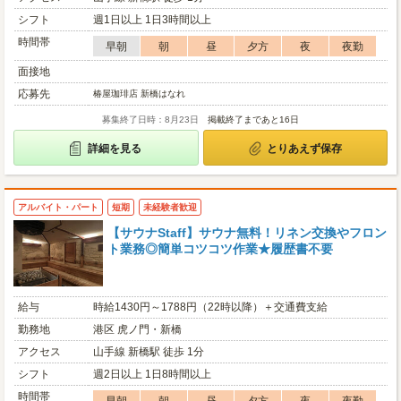
シフト
週1日以上 1日3時間以上
時間帯
早朝
朝
昼
夕方
夜
夜勤
面接地
応募先
椿屋珈琲店 新橋はなれ
募集終了日時：8月23日
掲載終了まであと16日
詳細を見る
とりあえず保存
アルバイト・パート
短期
未経験者歓迎
【サウナStaff】サウナ無料！リネン交換やフロン
ト業務◎簡単コツコツ作業★履歴書不要
給与
時給1430円～1788円（22時以降）＋交通費支給
勤務地
港区 虎ノ門・新橋
アクセス
山手線 新橋駅 徒歩 1分
シフト
週2日以上 1日8時間以上
時間帯