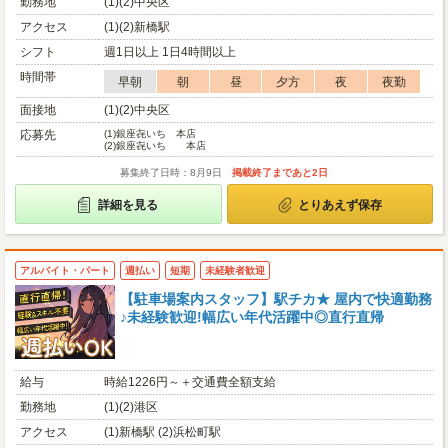
勤務地
(1)(2)中央区
アクセス
(1)(2)新橋駅
シフト
週1日以上 1日4時間以上
時間帯
早朝
朝
昼
夕方
夜
夜勤
面接地
(1)(2)中央区
応募先
(1)
銀座㐂いち 本店
(2)
銀座㐂いち 本店
募集終了日時：8月9日
掲載終了まであと2日
詳細を見る
とりあえず保存
アルバイト・パート
週払い
短期
未経験者歓迎
【駐車場案内スタッフ】駅チカ★ 屋内で快適勤務
♪未経験歓迎!幅広い年代活躍中◎直行直帰
給与
時給1226円～＋交通費全額支給
勤務地
(1)(2)港区
アクセス
(1)新橋駅 (2)浜松町駅