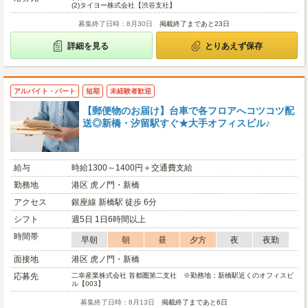
(2)
タイヨー株式会社【渋谷支社】
募集終了日時：8月30日
掲載終了まであと23日
詳細を見る
とりあえず保存
アルバイト・パート
短期
未経験者歓迎
【郵便物のお届け】台車で各フロアへコツコツ配
送◎新橋・汐留駅すぐ★大手オフィスビル♪
給与
時給1300～1400円＋交通費支給
勤務地
港区 虎ノ門・新橋
アクセス
銀座線 新橋駅 徒歩 6分
シフト
週5日 1日6時間以上
時間帯
早朝
朝
昼
夕方
夜
夜勤
面接地
港区 虎ノ門・新橋
応募先
二幸産業株式会社 首都圏第二支社 ※勤務地：新橋駅近くのオフィスビ
ル【003】
募集終了日時：8月13日
掲載終了まであと6日