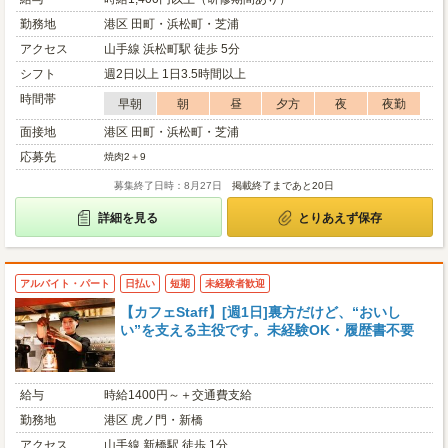
勤務地
港区 田町・浜松町・芝浦
アクセス
山手線 浜松町駅 徒歩 5分
シフト
週2日以上 1日3.5時間以上
時間帯
早朝
朝
昼
夕方
夜
夜勤
面接地
港区 田町・浜松町・芝浦
応募先
焼肉2＋9
募集終了日時：8月27日
掲載終了まであと20日
詳細を見る
とりあえず保存
アルバイト・パート
日払い
短期
未経験者歓迎
【カフェStaff】[週1日]裏方だけど、“おいし
い”を支える主役です。未経験OK・履歴書不要
給与
時給1400円～＋交通費支給
勤務地
港区 虎ノ門・新橋
アクセス
山手線 新橋駅 徒歩 1分