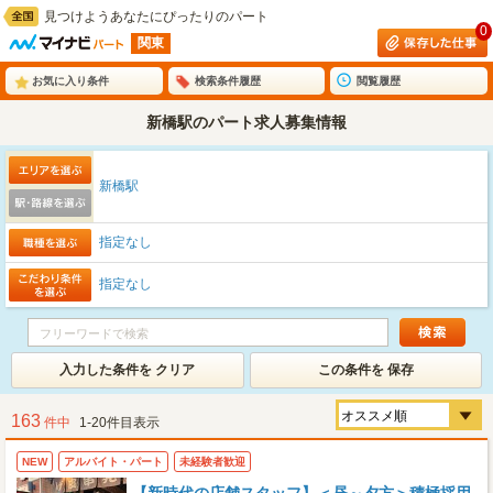
見つけようあなたにぴったりのパート
0
関東
お気に入り条件
検索条件履歴
閲覧履歴
新橋駅のパート求人募集情報
新橋駅
指定なし
指定なし
入力した条件を クリア
この条件を 保存
163
件中
1-20件目表示
NEW
アルバイト・パート
未経験者歓迎