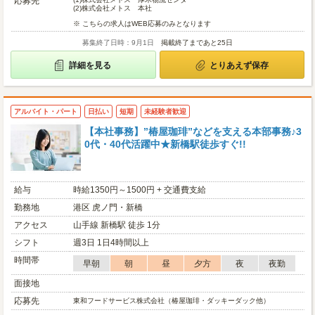
応募先
(2)
株式会社メトス 本社
※ こちらの求人はWEB応募のみとなります
募集終了日時：9月1日
掲載終了まであと25日
詳細を見る
とりあえず保存
アルバイト・パート
日払い
短期
未経験者歓迎
【本社事務】”椿屋珈琲”などを支える本部事務♪3
0代・40代活躍中★新橋駅徒歩すぐ!!
給与
時給1350円～1500円 + 交通費支給
勤務地
港区 虎ノ門・新橋
アクセス
山手線 新橋駅 徒歩 1分
シフト
週3日 1日4時間以上
時間帯
早朝
朝
昼
夕方
夜
夜勤
面接地
応募先
東和フードサービス株式会社（椿屋珈琲・ダッキーダック他）