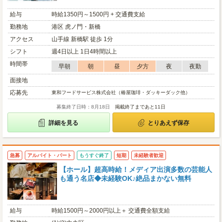
給与
時給1350円～1500円 + 交通費支給
勤務地
港区 虎ノ門・新橋
アクセス
山手線 新橋駅 徒歩 1分
シフト
週4日以上 1日4時間以上
時間帯
早朝
朝
昼
夕方
夜
夜勤
面接地
応募先
東和フードサービス株式会社（椿屋珈琲・ダッキーダック他）
募集終了日時：8月18日
掲載終了まであと11日
詳細を見る
とりあえず保存
急募
アルバイト・パート
もうすぐ終了
短期
未経験者歓迎
【ホール】超高時給！メディア出演多数の芸能人
も通う名店◆未経験OK♪絶品まかない無料
給与
時給1500円～2000円以上＋ 交通費全額支給