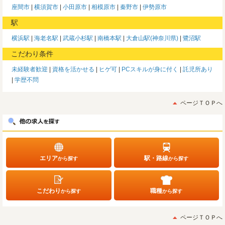
座間市
横須賀市
小田原市
相模原市
秦野市
伊勢原市
駅
横浜駅
海老名駅
武蔵小杉駅
南橋本駅
大倉山駅(神奈川県)
鷺沼駅
こだわり条件
未経験者歓迎
資格を活かせる
ヒゲ可
PCスキルが身に付く
託児所あり
学歴不問
ページＴＯＰへ
エリア
駅・路線
から探す
から探す
こだわり
職種
から探す
から探す
ページＴＯＰへ