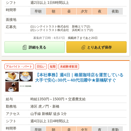
シフト
週2日以上 1日6時間以上
時間帯
早朝
朝
昼
夕方
夜
夜勤
面接地
応募先
(1)
シンテイトラスト株式会社 新橋エリア(2)
(2)
シンテイトラスト株式会社 浜松町エリア(2)
募集終了日時：8月27日
掲載終了まであと20日
詳細を見る
とりあえず保存
アルバイト・パート
日払い
短期
未経験者歓迎
【本社事務】週4日｜椿屋珈琲店を運営している
大手で安心♪30代～40代活躍中★新橋駅すぐ
給与
時給1350円～1500円 + 交通費支給
勤務地
港区 虎ノ門・新橋
アクセス
山手線 新橋駅 徒歩 1分
シフト
週4日以上 1日4時間以上
時間帯
早朝
朝
昼
夕方
夜
夜勤