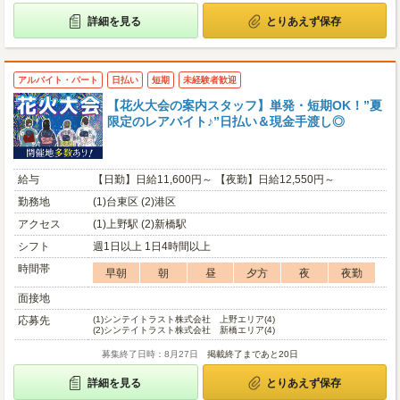
詳細を見る
とりあえず保存
アルバイト・パート
日払い
短期
未経験者歓迎
【花火大会の案内スタッフ】単発・短期OK！”夏
限定のレアバイト♪”日払い＆現金手渡し◎
給与
【日勤】日給11,600円～ 【夜勤】日給12,550円～
勤務地
(1)台東区 (2)港区
アクセス
(1)上野駅 (2)新橋駅
シフト
週1日以上 1日4時間以上
時間帯
早朝
朝
昼
夕方
夜
夜勤
面接地
応募先
(1)
シンテイトラスト株式会社 上野エリア(4)
(2)
シンテイトラスト株式会社 新橋エリア(4)
募集終了日時：8月27日
掲載終了まであと20日
詳細を見る
とりあえず保存