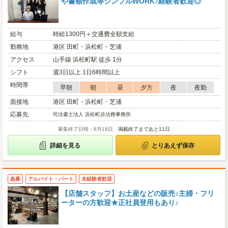
や書類作成等シンプルWORK♪経験者歓迎◎
給与
時給1300円＋交通費全額支給
勤務地
港区 田町・浜松町・芝浦
アクセス
山手線 浜松町駅 徒歩 1分
シフト
週3日以上 1日6時間以上
時間帯
早朝
朝
昼
夕方
夜
夜勤
面接地
港区 田町・浜松町・芝浦
応募先
司法書士法人 浜松町歩法務事務所
募集終了日時：8月18日
掲載終了まであと11日
詳細を見る
とりあえず保存
急募
アルバイト・パート
未経験者歓迎
【店舗スタッフ】お土産などの販売♪主婦・フリ
ーターの方歓迎★正社員登用もあり♪