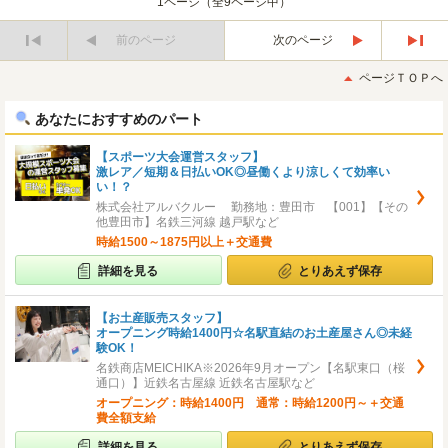
1ページ（全9ページ中）
前のページ
次のページ
最
最
初
後
ページＴＯＰへ
へ
へ
あなたにおすすめのパート
【スポーツ大会運営スタッフ】
激レア／短期＆日払いOK◎昼働くより涼しくて効率い
い！？
株式会社アルバクルー 勤務地：豊田市 【001】【その
他豊田市】名鉄三河線 越戸駅など
時給1500～1875円以上＋交通費
詳細を見る
とりあえず保存
【お土産販売スタッフ】
オープニング時給1400円☆名駅直結のお土産屋さん◎未経
験OK！
名鉄商店MEICHIKA※2026年9月オープン【名駅東口（桜
通口）】近鉄名古屋線 近鉄名古屋駅など
オープニング：時給1400円 通常：時給1200円～＋交通
費全額支給
詳細を見る
とりあえず保存