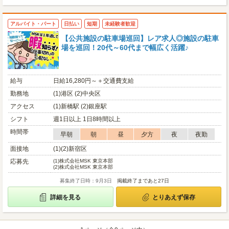
アルバイト・パート
日払い
短期
未経験者歓迎
【公共施設の駐車場巡回】レア求人◎施設の駐車
場を巡回！20代～60代まで幅広く活躍♪
給与
日給16,280円～＋交通費支給
勤務地
(1)港区 (2)中央区
アクセス
(1)新橋駅 (2)銀座駅
シフト
週1日以上 1日8時間以上
時間帯
早朝
朝
昼
夕方
夜
夜勤
面接地
(1)(2)新宿区
応募先
(1)
株式会社MSK 東京本部
(2)
株式会社MSK 東京本部
募集終了日時：9月3日
掲載終了まであと27日
詳細を見る
とりあえず保存