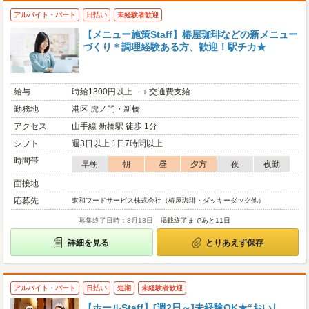
アルバイト・パート
日払い
未経験者歓迎
【メニュー施策Staff】椿屋珈琲などの新メニュー
づくり＊調理経験ある方、歓迎！駅チカ★
給与
時給1300円以上 ＋交通費支給
勤務地
港区 虎ノ門・新橋
アクセス
山手線 新橋駅 徒歩 1分
シフト
週3日以上 1日7時間以上
時間帯
早朝
朝
昼
夕方
夜
夜勤
面接地
応募先
東和フードサービス株式会社（椿屋珈琲・ダッキーダック他）
募集終了日時：8月18日
掲載終了まであと11日
詳細を見る
とりあえず保存
アルバイト・パート
日払い
短期
未経験者歓迎
【ホールStaff】[週2日～]未経験OK★“おいし