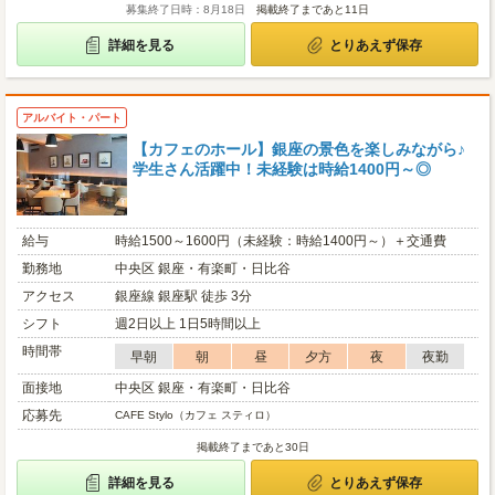
募集終了日時：8月18日
掲載終了まであと11日
詳細を見る
とりあえず保存
アルバイト・パート
【カフェのホール】銀座の景色を楽しみながら♪
学生さん活躍中！未経験は時給1400円～◎
給与
時給1500～1600円（未経験：時給1400円～）＋交通費
勤務地
中央区 銀座・有楽町・日比谷
アクセス
銀座線 銀座駅 徒歩 3分
シフト
週2日以上 1日5時間以上
時間帯
早朝
朝
昼
夕方
夜
夜勤
面接地
中央区 銀座・有楽町・日比谷
応募先
CAFE Stylo（カフェ スティロ）
掲載終了まであと30日
詳細を見る
とりあえず保存