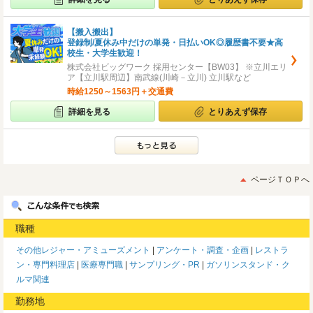
【搬入搬出】
登録制/夏休み中だけの単発・日払いOK◎履歴書不要★高
校生・大学生歓迎！
株式会社ビッグワーク 採用センター【BW03】 ※立川エリ
ア【立川駅周辺】南武線(川崎－立川) 立川駅など
時給1250～1563円＋交通費
詳細を見る
とりあえず保存
ページＴＯＰへ
職種
その他レジャー・アミューズメント
アンケート・調査・企画
レストラ
ン・専門料理店
医療専門職
サンプリング・PR
ガソリンスタンド・ク
ルマ関連
勤務地