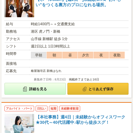
い”をつくる裏方のプロになれる場所。
給与
時給1400円～＋交通費支給
勤務地
港区 虎ノ門・新橋
アクセス
山手線 新橋駅 徒歩 1分
シフト
週2日以上 1日3時間以上
時間帯
早朝
朝
昼
夕方
夜
夜勤
面接地
応募先
椿屋珈琲店 新橋はなれ
募集終了日時：8月23日
掲載終了まであと16日
詳細を見る
とりあえず保存
アルバイト・パート
日払い
短期
未経験者歓迎
【本社事務】週4日｜未経験からオフィスワーク
★30代～40代活躍中♪駅から徒歩スグ！