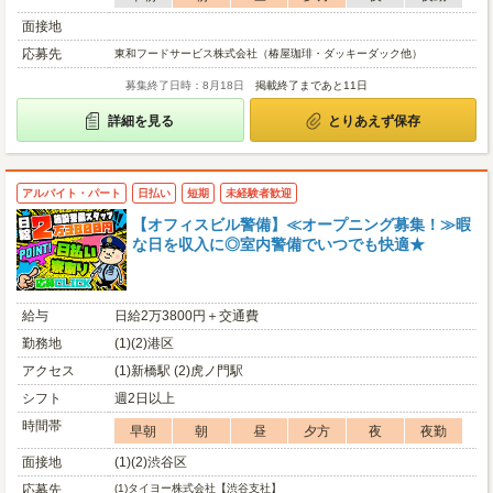
面接地
応募先
東和フードサービス株式会社（椿屋珈琲・ダッキーダック他）
募集終了日時：8月18日
掲載終了まであと11日
詳細を見る
とりあえず保存
アルバイト・パート
日払い
短期
未経験者歓迎
【オフィスビル警備】≪オープニング募集！≫暇
な日を収入に◎室内警備でいつでも快適★
給与
日給2万3800円＋交通費
勤務地
(1)(2)港区
アクセス
(1)新橋駅 (2)虎ノ門駅
シフト
週2日以上
時間帯
早朝
朝
昼
夕方
夜
夜勤
面接地
(1)(2)渋谷区
応募先
(1)
タイヨー株式会社【渋谷支社】