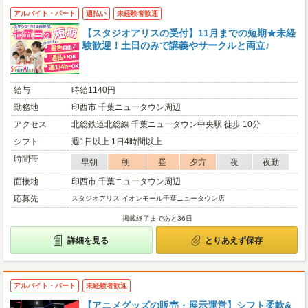
アルバイト・パート
週払い
未経験者歓迎
【スタジオアリスの受付】11月までの短期★未経
験歓迎！土日のみで講義やサークルと両立♪
給与
時給1140円
勤務地
印西市 千葉ニュータウン周辺
アクセス
北総鉄道北総線 千葉ニュータウン中央駅 徒歩 10分
シフト
週1日以上 1日4時間以上
時間帯
早朝
朝
昼
夕方
夜
夜勤
面接地
印西市 千葉ニュータウン周辺
応募先
スタジオアリス イオンモール千葉ニュータウン店
掲載終了まであと36日
詳細を見る
とりあえず保存
アルバイト・パート
未経験者歓迎
【アニメグッズの販売・展示運営】シフト柔軟&