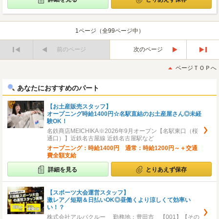
1ページ（全99ページ中）
前のページ
次のページ
最
最
初
後
ページＴＯＰへ
へ
へ
あなたにおすすめのパート
【お土産販売スタッフ】
オープニング時給1400円☆名駅直結のお土産屋さん◎未経
験OK！
名鉄商店MEICHIKA※2026年9月オープン【名駅東口（桜
通口）】近鉄名古屋線 近鉄名古屋駅など
オープニング：時給1400円 通常：時給1200円～＋交通
費全額支給
詳細を見る
とりあえず保存
【スポーツ大会運営スタッフ】
激レア／短期＆日払いOK◎昼働くより涼しくて効率い
い！？
株式会社アルバクルー 勤務地：豊田市 【001】【その