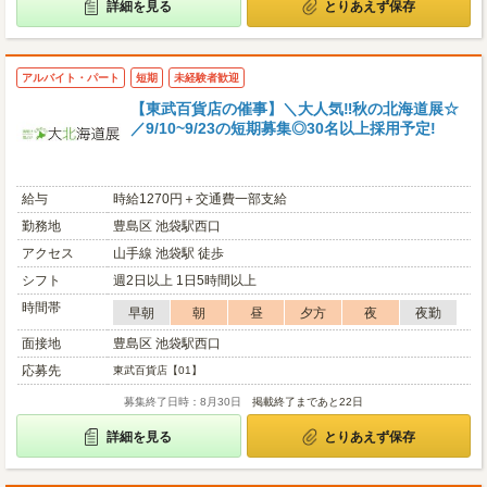
詳細を見る
とりあえず保存
アルバイト・パート
短期
未経験者歓迎
【東武百貨店の催事】＼大人気‼秋の北海道展☆
／9/10~9/23の短期募集◎30名以上採用予定!
給与
時給1270円＋交通費一部支給
勤務地
豊島区 池袋駅西口
アクセス
山手線 池袋駅 徒歩
シフト
週2日以上 1日5時間以上
時間帯
早朝
朝
昼
夕方
夜
夜勤
面接地
豊島区 池袋駅西口
応募先
東武百貨店【01】
募集終了日時：8月30日
掲載終了まであと22日
詳細を見る
とりあえず保存