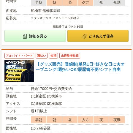
時間帯
早朝
朝
昼
夕方
夜
夜勤
面接地
船橋市 船橋駅周辺
応募先
スタジオアリス イオンモール船橋店
掲載終了まであと36日
詳細を見る
とりあえず保存
アルバイト・パート
週払い
短期
未経験者歓迎
【グッズ販売】登録制|単発1日~好きな日に★オ
ープニング!週払いOK/履歴書不要/シフト自由
給与
日給17000円+交通費支給
勤務地
(1)新宿区 (2)横浜市
アクセス
(1)新宿駅 (2)横浜駅
シフト
週1日以上
時間帯
早朝
朝
昼
夕方
夜
夜勤
面接地
(1)(2)渋谷区