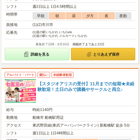
シフト
週2日以上 1日4.5時間以上
時間帯
早朝
朝
昼
夕方
夜
夜勤
面接地
(1)(2)市川市
応募先
(1)
道の駅いちかわ いちCafe
(2)
道の駅いちかわ メルカートいちかわ
募集終了日時：8月30日
掲載終了まであと22日
詳細を見る
とりあえず保存
アルバイト・パート
週払い
未経験者歓迎
【スタジオアリスの受付】11月までの短期★未経
験歓迎！土日のみで講義やサークルと両立♪
給与
時給1140円
勤務地
船橋市 船橋駅周辺
アクセス
東武野田線(東武アーバンパークライン) 新船橋駅 徒歩 5分
シフト
週1日以上 1日4時間以上