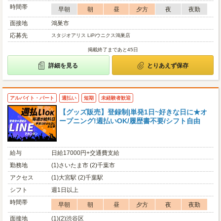
時間帯
早朝
朝
昼
夕方
夜
夜勤
面接地
鴻巣市
応募先
スタジオアリス LiPiウニクス鴻巣店
掲載終了まであと45日
詳細を見る
とりあえず保存
アルバイト・パート
週払い
短期
未経験者歓迎
【グッズ販売】登録制|単発1日~好きな日に★オ
ープニング!週払いOK/履歴書不要/シフト自由
給与
日給17000円+交通費支給
勤務地
(1)さいたま市 (2)千葉市
アクセス
(1)大宮駅 (2)千葉駅
シフト
週1日以上
時間帯
早朝
朝
昼
夕方
夜
夜勤
面接地
(1)(2)渋谷区