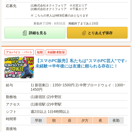
応募先
(1)
株式会社オクトフォリア ※大宮エリア
(2)
株式会社オクトフォリア ※千葉エリア
※ こちらの求人はWEB応募のみとなります
募集終了日時：8月31日
掲載終了まであと23日
詳細を見る
とりあえず保存
アルバイト・パート
短期
未経験者歓迎
【スマホPC販売】私たちは"スマホPC芸人"です♪
未経験⇒半年後には友達に頼られる存在に！
給与
1) 新宿東口：1350~1500円 2) 中野ブロードウェイ：1300~
1450円
勤務地
(1)新宿区 (2)中野区
アクセス
(1)新宿駅 (2)中野駅
シフト
週2日以上 1日4時間以上
時間帯
早朝
朝
昼
夕方
夜
夜勤
面接地