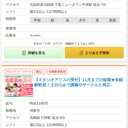
アクセス
北総鉄道北総線 千葉ニュータウン中央駅 徒歩 7分
シフト
週3日以上 1日7時間以上
時間帯
早朝
朝
昼
夕方
夜
夜勤
面接地
応募先
＆yukari
募集終了日時：9月3日
掲載終了まであと26日
詳細を見る
とりあえず保存
アルバイト・パート
週払い
未経験者歓迎
【スタジオアリスの受付】11月までの短期★未経
験歓迎！土日のみで講義やサークルと両立♪
給与
時給1180円
勤務地
鴻巣市
アクセス
高崎線 行田駅 徒歩 8分
シフト
週1日以上 1日4時間以上