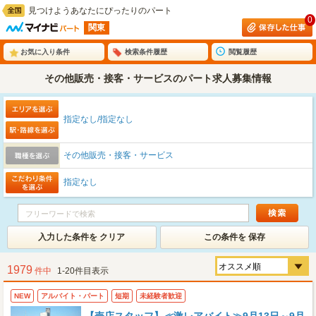
見つけようあなたにぴったりのパート
0
関東
お気に入り条件
検索条件履歴
閲覧履歴
その他販売・接客・サービスのパート求人募集情報
指定なし/指定なし
その他販売・接客・サービス
指定なし
入力した条件を クリア
この条件を 保存
1979
件中
1-20件目表示
NEW
アルバイト・パート
短期
未経験者歓迎