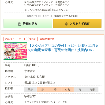
応募先
(1)
株式会社オクトフォリア ※新宿エリア
(2)
株式会社オクトフォリア ※横浜エリア
※ こちらの求人はWEB応募のみとなります
募集終了日時：8月31日
掲載終了まであと23日
詳細を見る
とりあえず保存
アルバイト・パート
週払い
未経験者歓迎
【スタジオアリスの受付】＜10～14時＞11月ま
での短期★家事・育児の合間に！扶養内OK♪
給与
時給1100円
勤務地
宇都宮市
アクセス
東北本線 雀宮駅
シフト
週1日以上 1日4時間以上
時間帯
早朝
朝
昼
夕方
夜
夜勤
面接地
宇都宮市
応募先
スタジオアリス 宇都宮インターパーク店