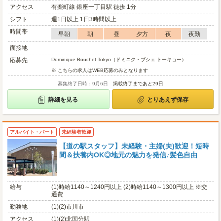
アクセス
有楽町線 銀座一丁目駅 徒歩 1分
シフト
週1日以上 1日3時間以上
時間帯
早朝
朝
昼
夕方
夜
夜勤
面接地
応募先
Dominique Bouchet Tokyo（ドミニク・ブシェ トーキョー）
※ こちらの求人はWEB応募のみとなります
募集終了日時：9月6日
掲載終了まであと29日
詳細を見る
とりあえず保存
アルバイト・パート
未経験者歓迎
【道の駅スタッフ】未経験・主婦(夫)歓迎！短時
間＆扶養内OK◎地元の魅力を発信♪髪色自由
給与
(1)時給1140～1240円以上 (2)時給1140～1300円以上 ※交
通費
勤務地
(1)(2)市川市
アクセス
(1)(2)北国分駅