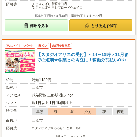
応募先
(1)
じゃんぱら 新宿東口店
(2)
じゃんぱら 中野ブロードウェイ店
募集終了日時：8月30日
掲載終了まであと22日
詳細を見る
とりあえず保存
アルバイト・パート
週払い
未経験者歓迎
【スタジオアリスの受付】＜14～19時＞11月ま
での短期★学業との両立に！稼働分前払いOK♪
給与
時給1180円
勤務地
三郷市
アクセス
武蔵野線 三郷駅 徒歩 6分
シフト
週1日以上 1日4時間以上
時間帯
早朝
朝
昼
夕方
夜
夜勤
面接地
三郷市
応募先
スタジオアリス ららぽーと新三郷店
掲載終了まであと36日