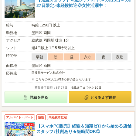
【売店スタッフ】≪激レアバイト≫9月13日～9月
27日限定♪未経験歓迎◎女性活躍中！
給与
時給 1250円 以上
勤務地
墨田区 両国
アクセス
総武線 両国駅 徒歩 1分
シフト
週4日以上 1日5.5時間以上
時間帯
早朝
朝
昼
夕方
夜
夜勤
面接地
墨田区 両国
応募先
国技館サービス株式会社
※ こちらの求人はWEB応募のみとなります
募集終了日時：8月27日
掲載終了まであと19日
詳細を見る
とりあえず保存
アルバイト・パート
短期
未経験者歓迎
【スマホPC販売】経験＆知識ゼロから始める店舗
スタッフ♪社割あり★短時間OK◎