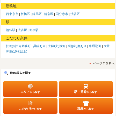
勤務地
西東京市
板橋区
練馬区
新宿区
国分寺市
渋谷区
駅
池袋駅
渋谷駅
新宿駅
こだわり条件
扶養控除内勤務可
昇給あり
主婦(夫)歓迎
研修制度あり
車通勤可
大量
募集(10名以上)
ページＴＯＰへ
エリア
駅・路線
から探す
から探す
こだわり
職種
から探す
から探す