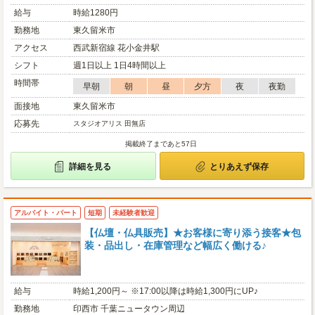
給与
時給1280円
勤務地
東久留米市
アクセス
西武新宿線 花小金井駅
シフト
週1日以上 1日4時間以上
時間帯
早朝
朝
昼
夕方
夜
夜勤
面接地
東久留米市
応募先
スタジオアリス 田無店
掲載終了まであと57日
詳細を見る
とりあえず保存
アルバイト・パート
短期
未経験者歓迎
【仏壇・仏具販売】★お客様に寄り添う接客★包
装・品出し・在庫管理など幅広く働ける♪
給与
時給1,200円～ ※17:00以降は時給1,300円にUP♪
勤務地
印西市 千葉ニュータウン周辺