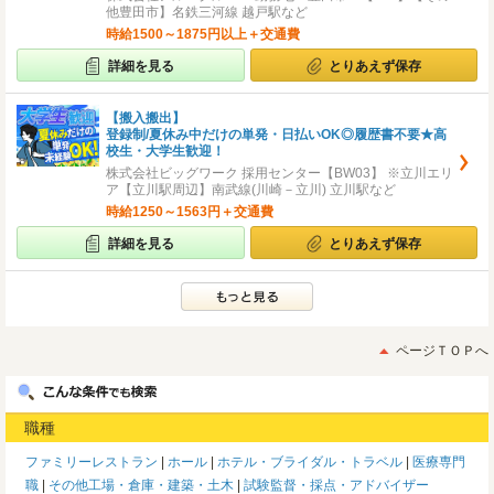
他豊田市】名鉄三河線 越戸駅など
時給1500～1875円以上＋交通費
詳細を見る
とりあえず保存
【搬入搬出】
登録制/夏休み中だけの単発・日払いOK◎履歴書不要★高
校生・大学生歓迎！
株式会社ビッグワーク 採用センター【BW03】 ※立川エリ
ア【立川駅周辺】南武線(川崎－立川) 立川駅など
時給1250～1563円＋交通費
詳細を見る
とりあえず保存
ページＴＯＰへ
職種
ファミリーレストラン
ホール
ホテル・ブライダル・トラベル
医療専門
職
その他工場・倉庫・建築・土木
試験監督・採点・アドバイザー