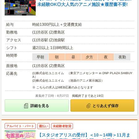
未経験OK◎大人気のアニメ施設★履歴書不要!
給与
時給1300円以上＋交通費支給
勤務地
(1)渋谷区 (2)豊島区
アクセス
(1)渋谷駅 (2)池袋駅
シフト
週2日以上 1日8時間以上
時間帯
早朝
朝
昼
夕方
夜
夜勤
面接地
(1)渋谷区 (2)豊島区
応募先
(1)
株式会社ユニエイム （東京アニメセンター in DNP PLAZA SHIBUY
A）
(2)
株式会社ユニエイム （池袋のアニメ展示施設）
※ こちらの求人はWEB応募のみとなります
募集終了日時：8月27日
掲載終了まであと19日
詳細を見る
とりあえず保存
アルバイト・パート
週払い
未経験者歓迎
【スタジオアリスの受付】＜10～14時＞11月ま