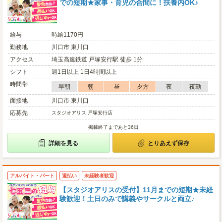
での短期★家事・育児の合間に！扶養内OK♪
給与
時給1170円
勤務地
川口市 東川口
アクセス
埼玉高速鉄道 戸塚安行駅 徒歩 1分
シフト
週1日以上 1日4時間以上
時間帯
早朝
朝
昼
夕方
夜
夜勤
面接地
川口市 東川口
応募先
スタジオアリス 戸塚安行店
掲載終了まであと36日
詳細を見る
とりあえず保存
アルバイト・パート
週払い
未経験者歓迎
【スタジオアリスの受付】11月までの短期★未経
験歓迎！土日のみで講義やサークルと両立♪