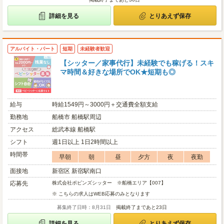
詳細を見る
とりあえず保存
アルバイト・パート
短期
未経験者歓迎
【シッター／家事代行】未経験でも稼げる！スキ
マ時間＆好きな場所でOK★短期も◎
給与
時給1549円～3000円＋交通費全額支給
勤務地
船橋市 船橋駅周辺
アクセス
総武本線 船橋駅
シフト
週1日以上 1日2時間以上
時間帯
早朝
朝
昼
夕方
夜
夜勤
面接地
新宿区 新宿駅南口
応募先
株式会社ポピンズシッター ※船橋エリア【007】
※ こちらの求人はWEB応募のみとなります
募集終了日時：8月31日
掲載終了まであと23日
詳細を見る
とりあえず保存