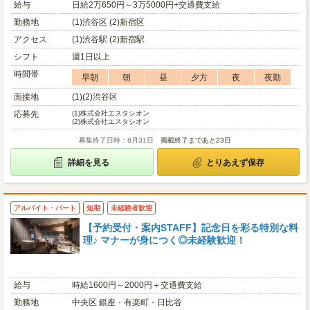
給与
日給2万650円～3万5000円+交通費支給
勤務地
(1)渋谷区 (2)新宿区
アクセス
(1)渋谷駅 (2)新宿駅
シフト
週1日以上
時間帯
早朝
朝
昼
夕方
夜
夜勤
面接地
(1)(2)渋谷区
応募先
(1)
株式会社エスタシオン
(2)
株式会社エスタシオン
募集終了日時：8月31日
掲載終了まであと23日
詳細を見る
とりあえず保存
アルバイト・パート
短期
未経験者歓迎
【予約受付・案内STAFF】記念日を彩る特別な料
理♪ マナーが身につく◎未経験歓迎！
給与
時給1600円～2000円＋交通費支給
勤務地
中央区 銀座・有楽町・日比谷