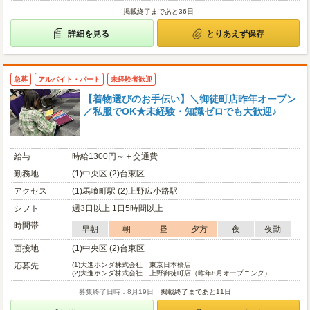
掲載終了まであと36日
詳細を見る
とりあえず保存
急募
アルバイト・パート
未経験者歓迎
【着物選びのお手伝い】＼御徒町店昨年オープン
／私服でOK★未経験・知識ゼロでも大歓迎♪
給与
時給1300円～＋交通費
勤務地
(1)中央区 (2)台東区
アクセス
(1)馬喰町駅 (2)上野広小路駅
シフト
週3日以上 1日5時間以上
時間帯
早朝
朝
昼
夕方
夜
夜勤
面接地
(1)中央区 (2)台東区
応募先
(1)
大進ホンダ株式会社 東京日本橋店
(2)
大進ホンダ株式会社 上野御徒町店（昨年8月オープニング）
募集終了日時：8月19日
掲載終了まであと11日