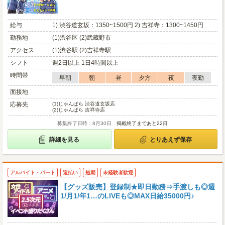
給与
1) 渋谷道玄坂：1350~1500円 2) 吉祥寺：1300~1450円
勤務地
(1)渋谷区 (2)武蔵野市
アクセス
(1)渋谷駅 (2)吉祥寺駅
シフト
週2日以上 1日4時間以上
時間帯
早朝
朝
昼
夕方
夜
夜勤
面接地
応募先
(1)
じゃんぱら 渋谷道玄坂店
(2)
じゃんぱら 吉祥寺店
募集終了日時：8月30日
掲載終了まであと22日
詳細を見る
とりあえず保存
アルバイト・パート
週払い
短期
未経験者歓迎
【グッズ販売】登録制★即日勤務⇒手渡しも◎週
1/月1/年1…のLIVEも◎MAX日給35000円♪