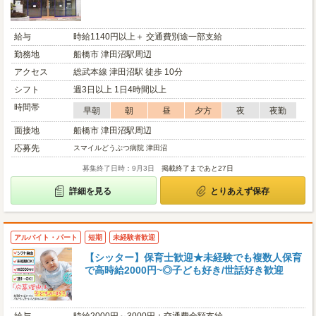
給与
時給1140円以上＋ 交通費別途一部支給
勤務地
船橋市 津田沼駅周辺
アクセス
総武本線 津田沼駅 徒歩 10分
シフト
週3日以上 1日4時間以上
時間帯
早朝
朝
昼
夕方
夜
夜勤
面接地
船橋市 津田沼駅周辺
応募先
スマイルどうぶつ病院 津田沼
募集終了日時：9月3日
掲載終了まであと27日
詳細を見る
とりあえず保存
アルバイト・パート
短期
未経験者歓迎
【シッター】保育士歓迎★未経験でも複数人保育
で高時給2000円~◎子ども好き/世話好き歓迎