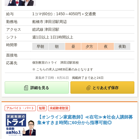
給与
1コマ(60分)：1450～4050円＋交通費
勤務地
船橋市 津田沼駅周辺
アクセス
総武線 津田沼駅
シフト
週1日以上 1日1時間以上
時間帯
早朝
朝
昼
夕方
夜
夜勤
面接地
応募先
個別教室のトライ 津田沼駅前校
※ こちらの求人はWEB応募のみとなります
募集終了日時：8月31日
掲載終了まであと24日
詳細を見る
とりあえず保存
アルバイト・パート
短期
未経験者歓迎
【オンライン家庭教師】≪在宅≫★社会人講師募
集★すきま時間に60分から指導可能◎