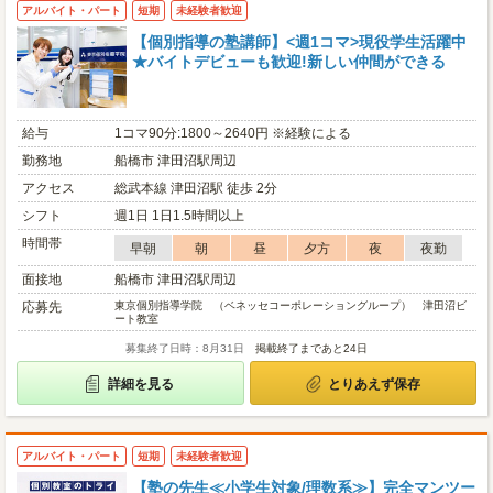
アルバイト・パート
短期
未経験者歓迎
【個別指導の塾講師】<週1コマ>現役学生活躍中
★バイトデビューも歓迎!新しい仲間ができる
給与
1コマ90分:1800～2640円 ※経験による
勤務地
船橋市 津田沼駅周辺
アクセス
総武本線 津田沼駅 徒歩 2分
シフト
週1日 1日1.5時間以上
時間帯
早朝
朝
昼
夕方
夜
夜勤
面接地
船橋市 津田沼駅周辺
応募先
東京個別指導学院 （ベネッセコーポレーショングループ） 津田沼ビ
ート教室
募集終了日時：8月31日
掲載終了まであと24日
詳細を見る
とりあえず保存
アルバイト・パート
短期
未経験者歓迎
【塾の先生≪小学生対象/理数系≫】完全マンツー