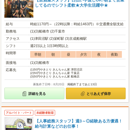
【居酒屋スタッフ】日払い手渡しOK♪朝まで営業
してるのでシフト柔軟★大学生活躍中★
給与
時給1170円～（22時以降：時給1463円）※交通費全額支給
勤務地
(1)(3)船橋市 (2)千葉市
アクセス
(1)津田沼駅 (2)栄町駅 (3)京成船橋駅
シフト
週2日以上 1日3時間以上
時間帯
早朝
朝
昼
夕方
夜
夜勤
面接地
(1)(3)船橋市
応募先
(1)
50円やきとり きんちゃん家 津田沼店
(2)
50円やきとり きんちゃん家 千葉店
(3)
50円やきとり きんちゃん家 船橋店
募集終了日時：8月20日
掲載終了まであと13日
詳細を見る
とりあえず保存
アルバイト・パート
未経験者歓迎
【人事総務スタッフ】週3～◎経験ある方優遇！
給与計算などのお仕事！