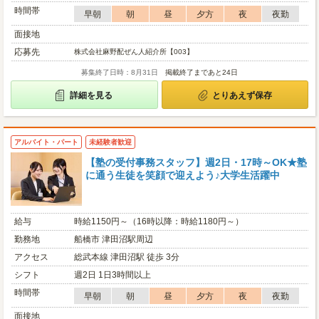
時間帯
早朝
朝
昼
夕方
夜
夜勤
面接地
応募先
株式会社麻野配ぜん人紹介所【003】
募集終了日時：8月31日
掲載終了まであと24日
詳細を見る
とりあえず保存
アルバイト・パート
未経験者歓迎
【塾の受付事務スタッフ】週2日・17時～OK★塾
に通う生徒を笑顔で迎えよう♪大学生活躍中
給与
時給1150円～（16時以降：時給1180円～）
勤務地
船橋市 津田沼駅周辺
アクセス
総武本線 津田沼駅 徒歩 3分
シフト
週2日 1日3時間以上
時間帯
早朝
朝
昼
夕方
夜
夜勤
面接地