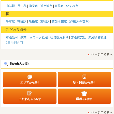
山武郡
長生郡
浦安市
袖ケ浦市
富里市
いすみ市
駅
千葉駅
菅野駅
船橋駅
幕張駅
幕張本郷駅
浦安駅(千葉県)
こだわり条件
車通勤可
副業・Ｗワーク歓迎
社員登用あり
交通費支給
未経験者歓迎
1日4h以内可
ページＴＯＰへ
エリア
駅・路線
から探す
から探す
こだわり
職種
から探す
から探す
ページＴＯＰへ