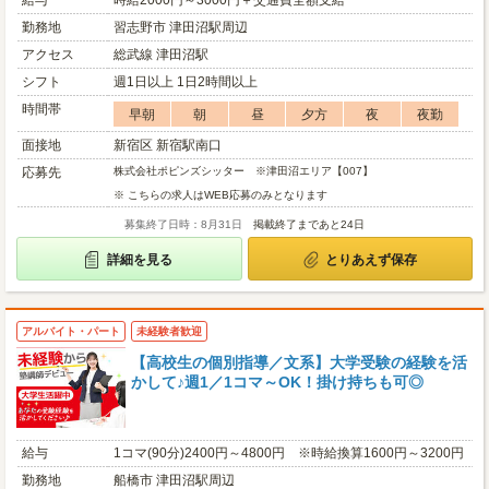
給与
時給2000円～3000円＋交通費全額支給
勤務地
習志野市 津田沼駅周辺
アクセス
総武線 津田沼駅
シフト
週1日以上 1日2時間以上
時間帯
早朝
朝
昼
夕方
夜
夜勤
面接地
新宿区 新宿駅南口
応募先
株式会社ポピンズシッター ※津田沼エリア【007】
※ こちらの求人はWEB応募のみとなります
募集終了日時：8月31日
掲載終了まであと24日
詳細を見る
とりあえず保存
アルバイト・パート
未経験者歓迎
【高校生の個別指導／文系】大学受験の経験を活
かして♪週1／1コマ～OK！掛け持ちも可◎
給与
1コマ(90分)2400円～4800円 ※時給換算1600円～3200円
勤務地
船橋市 津田沼駅周辺