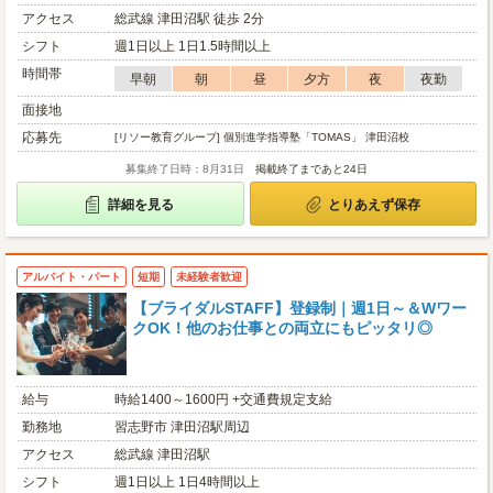
アクセス
総武線 津田沼駅 徒歩 2分
シフト
週1日以上 1日1.5時間以上
時間帯
早朝
朝
昼
夕方
夜
夜勤
面接地
応募先
[リソー教育グループ] 個別進学指導塾「TOMAS」 津田沼校
募集終了日時：8月31日
掲載終了まであと24日
詳細を見る
とりあえず保存
アルバイト・パート
短期
未経験者歓迎
【ブライダルSTAFF】登録制｜週1日～＆Wワー
クOK！他のお仕事との両立にもピッタリ◎
給与
時給1400～1600円 +交通費規定支給
勤務地
習志野市 津田沼駅周辺
アクセス
総武線 津田沼駅
シフト
週1日以上 1日4時間以上