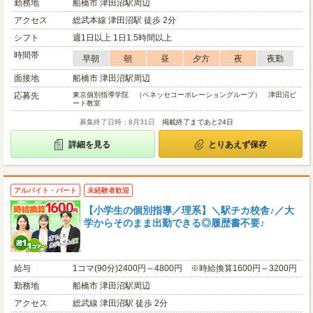
勤務地
船橋市 津田沼駅周辺
アクセス
総武本線 津田沼駅 徒歩 2分
シフト
週1日以上 1日1.5時間以上
時間帯
早朝
朝
昼
夕方
夜
夜勤
面接地
船橋市 津田沼駅周辺
応募先
東京個別指導学院 （ベネッセコーポレーショングループ） 津田沼ビ
ート教室
募集終了日時：8月31日
掲載終了まであと24日
詳細を見る
とりあえず保存
アルバイト・パート
未経験者歓迎
【小学生の個別指導／理系】＼駅チカ校舎♪／大
学からそのまま出勤できる◎履歴書不要♪
給与
1コマ(90分)2400円～4800円 ※時給換算1600円～3200円
勤務地
船橋市 津田沼駅周辺
アクセス
総武線 津田沼駅 徒歩 2分