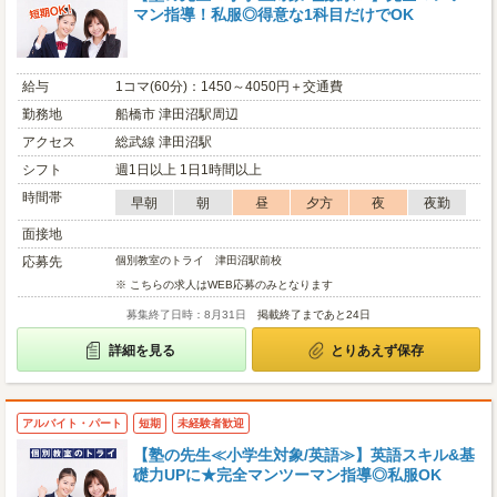
マン指導！私服◎得意な1科目だけでOK
給与
1コマ(60分)：1450～4050円＋交通費
勤務地
船橋市 津田沼駅周辺
アクセス
総武線 津田沼駅
シフト
週1日以上 1日1時間以上
時間帯
早朝
朝
昼
夕方
夜
夜勤
面接地
応募先
個別教室のトライ 津田沼駅前校
※ こちらの求人はWEB応募のみとなります
募集終了日時：8月31日
掲載終了まであと24日
詳細を見る
とりあえず保存
アルバイト・パート
短期
未経験者歓迎
【塾の先生≪小学生対象/英語≫】英語スキル&基
礎力UPに★完全マンツーマン指導◎私服OK