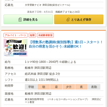
応募先
大学受験ナビオ 津田沼校(栄光ゼミナール)
募集終了日時：8月31日
掲載終了まであと24日
詳細を見る
とりあえず保存
アルバイト・パート
短期
未経験者歓迎
【理数系の塾講師(個別指導)】週1日～スタート！
自分の得意を活かそう♪未経験OK！
給与
1コマ90分:1800～2640円 ※経験による
勤務地
船橋市 津田沼駅周辺
アクセス
総武本線 津田沼駅 徒歩 2分
シフト
週1日以上 1日1.5時間以上
時間帯
早朝
朝
昼
夕方
夜
夜勤
面接地
船橋市 津田沼駅周辺
応募先
東京個別指導学院 （ベネッセコーポレーショングループ） 津田沼ビ
ート教室