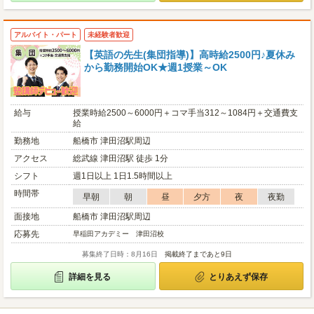
アルバイト・パート
未経験者歓迎
【英語の先生(集団指導)】高時給2500円♪夏休み
から勤務開始OK★週1授業～OK
給与
授業時給2500～6000円＋コマ手当312～1084円＋交通費支
給
勤務地
船橋市 津田沼駅周辺
アクセス
総武線 津田沼駅 徒歩 1分
シフト
週1日以上 1日1.5時間以上
時間帯
早朝
朝
昼
夕方
夜
夜勤
面接地
船橋市 津田沼駅周辺
応募先
早稲田アカデミー 津田沼校
募集終了日時：8月16日
掲載終了まであと9日
詳細を見る
とりあえず保存