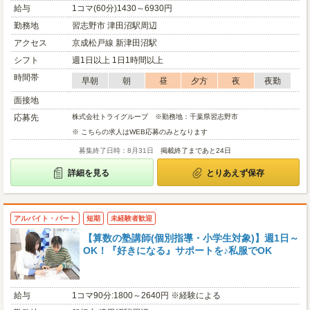
給与
1コマ(60分)1430～6930円
勤務地
習志野市 津田沼駅周辺
アクセス
京成松戸線 新津田沼駅
シフト
週1日以上 1日1時間以上
時間帯
早朝
朝
昼
夕方
夜
夜勤
面接地
応募先
株式会社トライグループ ※勤務地：千葉県習志野市
※ こちらの求人はWEB応募のみとなります
募集終了日時：8月31日
掲載終了まであと24日
詳細を見る
とりあえず保存
アルバイト・パート
短期
未経験者歓迎
【算数の塾講師(個別指導・小学生対象)】週1日～
OK！『好きになる』サポートを♪私服でOK
給与
1コマ90分:1800～2640円 ※経験による