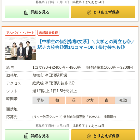
募集終了日時：8月31日
掲載終了まであと24日
詳細を見る
とりあえず保存
アルバイト・パート
未経験者歓迎
【中学生の個別指導/文系】＼大学との両立も◎／
駅チカ校舎◎週1/1コマ～OK！掛け持ちも◎
給与
1コマ(90分)2400円～4800円 ※時給換算1600円～3200円
勤務地
船橋市 津田沼駅周辺
アクセス
総武線 津田沼駅 徒歩 2分
シフト
週1日以上 1日1.5時間以上
時間帯
早朝
朝
昼
夕方
夜
夜勤
面接地
応募先
[リソー教育グループ] 個別進学指導塾「TOMAS」 津田沼校
募集終了日時：8月31日
掲載終了まであと24日
詳細を見る
とりあえず保存