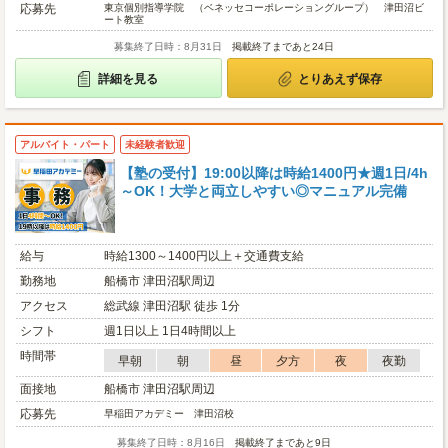
応募先
東京個別指導学院 （ベネッセコーポレーショングループ） 津田沼ビ
ート教室
募集終了日時：8月31日
掲載終了まであと24日
詳細を見る
とりあえず保存
アルバイト・パート
未経験者歓迎
【塾の受付】19:00以降は時給1400円★週1日/4h
～OK！大学と両立しやすい◎マニュアル完備
給与
時給1300～1400円以上＋交通費支給
勤務地
船橋市 津田沼駅周辺
アクセス
総武線 津田沼駅 徒歩 1分
シフト
週1日以上 1日4時間以上
時間帯
早朝
朝
昼
夕方
夜
夜勤
面接地
船橋市 津田沼駅周辺
応募先
早稲田アカデミー 津田沼校
募集終了日時：8月16日
掲載終了まであと9日