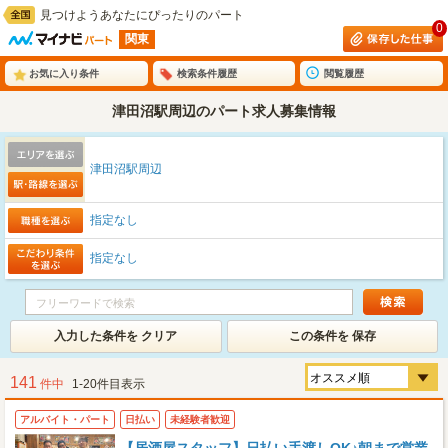
見つけようあなたにぴったりのパート
0
関東
お気に入り条件
検索条件履歴
閲覧履歴
津田沼駅周辺のパート求人募集情報
津田沼駅周辺
指定なし
指定なし
入力した条件を クリア
この条件を 保存
141
件中
1-20件目表示
アルバイト・パート
日払い
未経験者歓迎