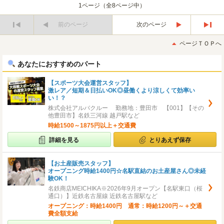
1ページ（全8ページ中）
前のページ
次のページ
最
最
初
後
ページＴＯＰへ
へ
へ
あなたにおすすめのパート
【スポーツ大会運営スタッフ】
激レア／短期＆日払いOK◎昼働くより涼しくて効率い
い！？
株式会社アルバクルー 勤務地：豊田市 【001】【その
他豊田市】名鉄三河線 越戸駅など
時給1500～1875円以上＋交通費
詳細を見る
とりあえず保存
【お土産販売スタッフ】
オープニング時給1400円☆名駅直結のお土産屋さん◎未経
験OK！
名鉄商店MEICHIKA※2026年9月オープン【名駅東口（桜
通口）】近鉄名古屋線 近鉄名古屋駅など
オープニング：時給1400円 通常：時給1200円～＋交通
費全額支給