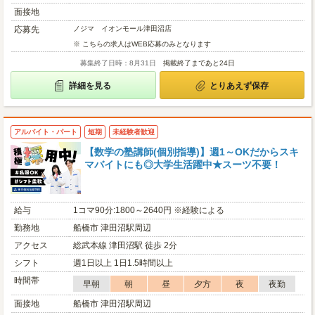
面接地
応募先
ノジマ イオンモール津田沼店
※ こちらの求人はWEB応募のみとなります
募集終了日時：8月31日
掲載終了まであと24日
詳細を見る
とりあえず保存
アルバイト・パート
短期
未経験者歓迎
【数学の塾講師(個別指導)】週1～OKだからスキ
マバイトにも◎大学生活躍中★スーツ不要！
給与
1コマ90分:1800～2640円 ※経験による
勤務地
船橋市 津田沼駅周辺
アクセス
総武本線 津田沼駅 徒歩 2分
シフト
週1日以上 1日1.5時間以上
時間帯
早朝
朝
昼
夕方
夜
夜勤
面接地
船橋市 津田沼駅周辺