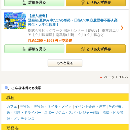
詳細を見る
とりあえず保存
【搬入搬出】
登録制/夏休み中だけの単発・日払いOK◎履歴書不要★高
校生・大学生歓迎！
株式会社ビッグワーク 採用センター【BW03】 ※立川エリ
ア【立川駅周辺】南武線(川崎－立川) 立川駅など
時給1250～1563円＋交通費
詳細を見る
とりあえず保存
ページＴＯＰへ
職種
カフェ
理容師・美容師・ネイル・メイク
イベント企画・運営
その他配
送・引越・ドライバー
スポーツジム・スパ・レジャー施設
清掃・ビル管
理・メンテナンス
勤務地