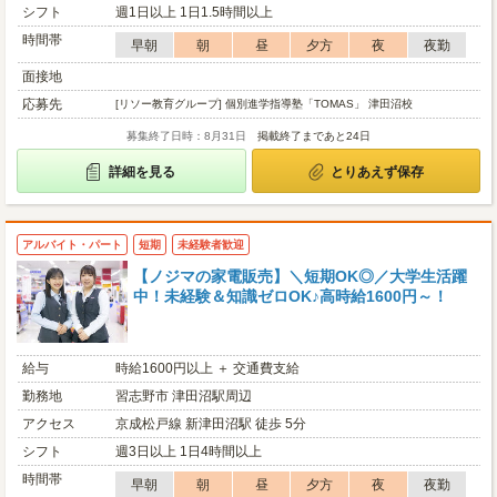
シフト
週1日以上 1日1.5時間以上
時間帯
早朝
朝
昼
夕方
夜
夜勤
面接地
応募先
[リソー教育グループ] 個別進学指導塾「TOMAS」 津田沼校
募集終了日時：8月31日
掲載終了まであと24日
詳細を見る
とりあえず保存
アルバイト・パート
短期
未経験者歓迎
【ノジマの家電販売】＼短期OK◎／大学生活躍
中！未経験＆知識ゼロOK♪高時給1600円～！
給与
時給1600円以上 ＋ 交通費支給
勤務地
習志野市 津田沼駅周辺
アクセス
京成松戸線 新津田沼駅 徒歩 5分
シフト
週3日以上 1日4時間以上
時間帯
早朝
朝
昼
夕方
夜
夜勤