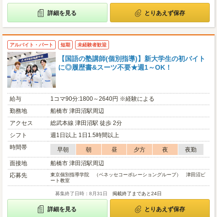
詳細を見る
とりあえず保存
アルバイト・パート
短期
未経験者歓迎
【国語の塾講師(個別指導)】新大学生の初バイト
に◎履歴書&スーツ不要★週1～OK！
給与
1コマ90分:1800～2640円 ※経験による
勤務地
船橋市 津田沼駅周辺
アクセス
総武本線 津田沼駅 徒歩 2分
シフト
週1日以上 1日1.5時間以上
時間帯
早朝
朝
昼
夕方
夜
夜勤
面接地
船橋市 津田沼駅周辺
応募先
東京個別指導学院 （ベネッセコーポレーショングループ） 津田沼ビ
ート教室
募集終了日時：8月31日
掲載終了まであと24日
詳細を見る
とりあえず保存