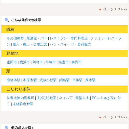
ページＴＯＰへ
職種
その他教育
居酒屋・バー
レストラン・専門料理店
ファミリーレストラ
ン
搬入・搬出・会場設営
パン・スイーツ・食品販売
勤務地
座間市
横浜市
川崎市
平塚市
鎌倉市
秦野市
駅
南橋本駅
本厚木駅
武蔵小杉駅
綱島駅
平塚駅
厚木駅
こだわり条件
扶養控除内勤務可
主婦(夫)歓迎
ネイル可
髪型自由
PCスキルが身に付
く
未経験者歓迎
ページＴＯＰへ