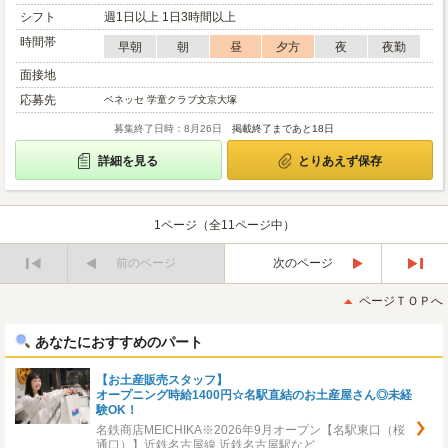
シフト
週1日以上 1日3時間以上
時間帯
早朝
朝
昼
夕方
夜
夜勤
面接地
応募先
ベネッセ 学童クラブ文京大塚
募集終了日時：8月26日
掲載終了まであと18日
詳細を見る
とりあえず保存
1ページ（全11ページ中）
前のページ
次のページ
最
最
初
後
ページＴＯＰへ
へ
へ
あなたにおすすめのパート
【お土産販売スタッフ】
オープニング時給1400円☆名駅直結のお土産屋さん◎未経
験OK！
名鉄商店MEICHIKA※2026年9月オープン【名駅東口（桜
通口）】近鉄名古屋線 近鉄名古屋駅など