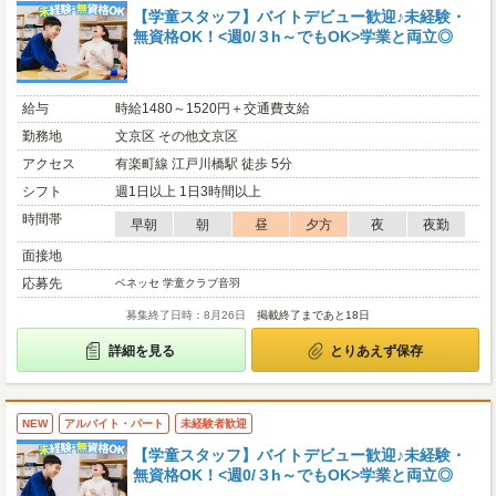
【学童スタッフ】バイトデビュー歓迎♪未経験・
無資格OK！<週0/３h～でもOK>学業と両立◎
給与
時給1480～1520円＋交通費支給
勤務地
文京区 その他文京区
アクセス
有楽町線 江戸川橋駅 徒歩 5分
シフト
週1日以上 1日3時間以上
時間帯
早朝
朝
昼
夕方
夜
夜勤
面接地
応募先
ベネッセ 学童クラブ音羽
募集終了日時：8月26日
掲載終了まであと18日
詳細を見る
とりあえず保存
NEW
アルバイト・パート
未経験者歓迎
【学童スタッフ】バイトデビュー歓迎♪未経験・
無資格OK！<週0/３h～でもOK>学業と両立◎