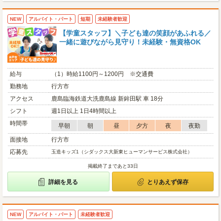
NEW
アルバイト・パート
短期
未経験者歓迎
【学童スタッフ】＼子ども達の笑顔があふれる／
一緒に遊びながら見守り！未経験・無資格OK
給与
（1）時給1100円～1200円 ※交通費
勤務地
行方市
アクセス
鹿島臨海鉄道大洗鹿島線 新鉾田駅 車 18分
シフト
週1日以上 1日4時間以上
時間帯
早朝
朝
昼
夕方
夜
夜勤
面接地
行方市
応募先
玉造キッズ1（シダックス大新東ヒューマンサービス株式会社）
掲載終了まであと33日
詳細を見る
とりあえず保存
NEW
アルバイト・パート
未経験者歓迎