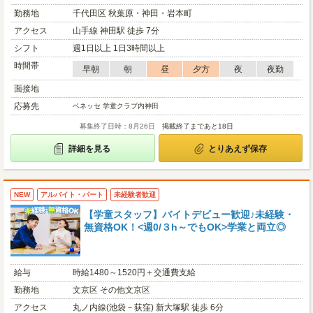
勤務地
千代田区 秋葉原・神田・岩本町
アクセス
山手線 神田駅 徒歩 7分
シフト
週1日以上 1日3時間以上
時間帯
早朝
朝
昼
夕方
夜
夜勤
面接地
応募先
ベネッセ 学童クラブ内神田
募集終了日時：8月26日
掲載終了まであと18日
詳細を見る
とりあえず保存
NEW
アルバイト・パート
未経験者歓迎
【学童スタッフ】バイトデビュー歓迎♪未経験・
無資格OK！<週0/３h～でもOK>学業と両立◎
給与
時給1480～1520円＋交通費支給
勤務地
文京区 その他文京区
アクセス
丸ノ内線(池袋－荻窪) 新大塚駅 徒歩 6分