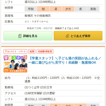
シフト
週3日以上 1日4時間以上
時間帯
早朝
朝
昼
夕方
夜
夜勤
面接地
板橋区 その他板橋区
応募先
エミ・スタディルーム
募集終了日時：8月27日
掲載終了まであと19日
詳細を見る
とりあえず保存
アルバイト・パート
短期
未経験者歓迎
【学童スタッフ】＼子ども達の笑顔があふれる／
一緒に遊びながら見守り！未経験・無資格OK
給与
（1）時給1100円～1200円（2）時給1100～1250円 ※交
通費
勤務地
(1)つくば市 (2)日立市
アクセス
(1)研究学園駅 (2)大甕駅
シフト
週1日以上 1日4時間以上
時間帯