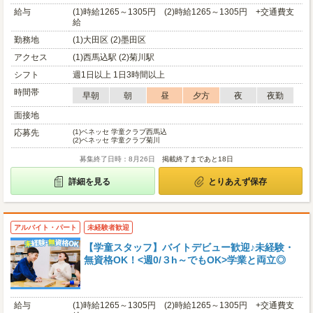
給与
(1)時給1265～1305円 (2)時給1265～1305円 +交通費支
給
勤務地
(1)大田区 (2)墨田区
アクセス
(1)西馬込駅 (2)菊川駅
シフト
週1日以上 1日3時間以上
時間帯
早朝
朝
昼
夕方
夜
夜勤
面接地
応募先
(1)
ベネッセ 学童クラブ西馬込
(2)
ベネッセ 学童クラブ菊川
募集終了日時：8月26日
掲載終了まであと18日
詳細を見る
とりあえず保存
アルバイト・パート
未経験者歓迎
【学童スタッフ】バイトデビュー歓迎♪未経験・
無資格OK！<週0/３h～でもOK>学業と両立◎
給与
(1)時給1265～1305円 (2)時給1265～1305円 +交通費支