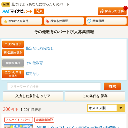
見つけようあなたにぴったりのパート
0
関東
お気に入り条件
検索条件履歴
閲覧履歴
その他教育のパート求人募集情報
指定なし/指定なし
その他教育
指定なし
入力した条件を クリア
この条件を 保存
206
件中
1-20件目表示
アルバイト・パート
未経験者歓迎