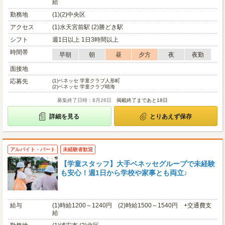
給
勤務地
(1)(2)中央区
アクセス
(1)水天宮前駅 (2)勝どき駅
シフト
週1日以上 1日3時間以上
時間帯
早朝
朝
昼
夕方
夜
夜勤
面接地
応募先
(1)
ベネッセ 学童クラブ人形町
(2)
ベネッセ 学童クラブ晴海
募集終了日時：8月26日
掲載終了まであと18日
詳細を見る
とりあえず保存
アルバイト・パート
未経験者歓迎
【学童スタッフ】大手ベネッセグループで未経験
も安心！週1日から学校や家事とも両立♪
給与
(1)時給1200～1240円 (2)時給1500～1540円 +交通費支
給