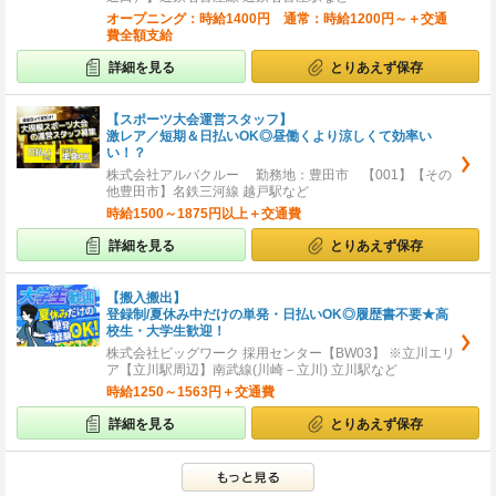
オープニング：時給1400円 通常：時給1200円～＋交通
費全額支給
詳細を見る
とりあえず保存
【スポーツ大会運営スタッフ】
激レア／短期＆日払いOK◎昼働くより涼しくて効率い
い！？
株式会社アルバクルー 勤務地：豊田市 【001】【その
他豊田市】名鉄三河線 越戸駅など
時給1500～1875円以上＋交通費
詳細を見る
とりあえず保存
【搬入搬出】
登録制/夏休み中だけの単発・日払いOK◎履歴書不要★高
校生・大学生歓迎！
株式会社ビッグワーク 採用センター【BW03】 ※立川エリ
ア【立川駅周辺】南武線(川崎－立川) 立川駅など
時給1250～1563円＋交通費
詳細を見る
とりあえず保存