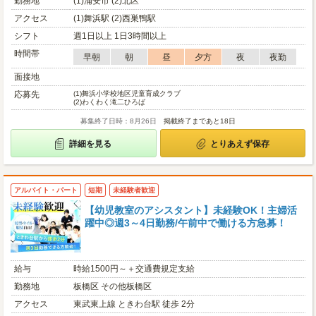
勤務地
(1)浦安市 (2)北区
アクセス
(1)舞浜駅 (2)西巣鴨駅
シフト
週1日以上 1日3時間以上
時間帯
早朝
朝
昼
夕方
夜
夜勤
面接地
応募先
(1)
舞浜小学校地区児童育成クラブ
(2)
わくわく滝二ひろば
募集終了日時：8月26日
掲載終了まであと18日
詳細を見る
とりあえず保存
アルバイト・パート
短期
未経験者歓迎
【幼児教室のアシスタント】未経験OK！主婦活
躍中◎週3～4日勤務/午前中で働ける方急募！
給与
時給1500円～＋交通費規定支給
勤務地
板橋区 その他板橋区
アクセス
東武東上線 ときわ台駅 徒歩 2分