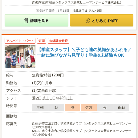
(2)
睦学童保育所(シダックス大新東ヒューマンサービス株式会社）
募集終了日時：8月13日
掲載終了まであと5日
詳細を見る
とりあえず保存
アルバイト・パート
短期
未経験者歓迎
【学童スタッフ】＼子ども達の笑顔があふれる／
一緒に遊びながら見守り！学生&未経験もOK
給与
無資格:時給1200円
勤務地
(1)(2)白井市
アクセス
(1)(2)西白井駅
シフト
週2日以上 1日4時間以上
時間帯
早朝
朝
昼
夕方
夜
夜勤
面接地
応募先
(1)
白井市立清水口小学校学童クラブ（シダックス大新東ヒューマンサー
ビス株式会社）
(2)
白井市立七次台小学校学童クラブ（シダックス大新東ヒューマンサー
ビス株式会社）