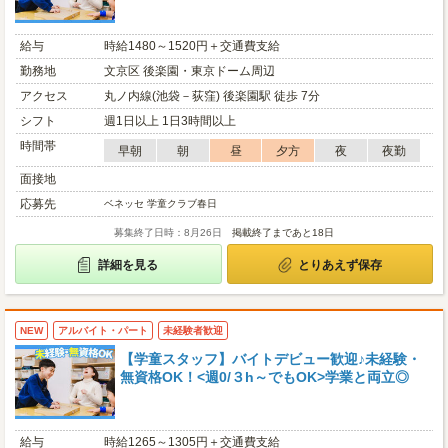
給与
時給1480～1520円＋交通費支給
勤務地
文京区 後楽園・東京ドーム周辺
アクセス
丸ノ内線(池袋－荻窪) 後楽園駅 徒歩 7分
シフト
週1日以上 1日3時間以上
時間帯
早朝
朝
昼
夕方
夜
夜勤
面接地
応募先
ベネッセ 学童クラブ春日
募集終了日時：8月26日
掲載終了まであと18日
詳細を見る
とりあえず保存
NEW
アルバイト・パート
未経験者歓迎
【学童スタッフ】バイトデビュー歓迎♪未経験・
無資格OK！<週0/３h～でもOK>学業と両立◎
給与
時給1265～1305円＋交通費支給