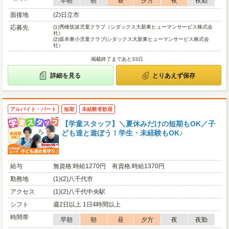
早朝
朝
昼
夕方
夜
夜勤
面接地
(2)日立市
応募先
(1)
秀峰筑波児童クラブ（シダックス大新東ヒューマンサービス株式会
社）
(2)
坂本東小児童クラブ(シダックス大新東ヒューマンサービス株式会
社）
掲載終了まであと33日
詳細を見る
とりあえず保存
アルバイト・パート
短期
未経験者歓迎
【学童スタッフ】＼夏休みだけの短期もOK／子
ども達と遊ぼう！学生・未経験もOK♪
給与
無資格:時給1270円 有資格:時給1370円
勤務地
(1)(2)八千代市
アクセス
(1)(2)八千代中央駅
シフト
週2日以上 1日4時間以上
時間帯
早朝
朝
昼
夕方
夜
夜勤