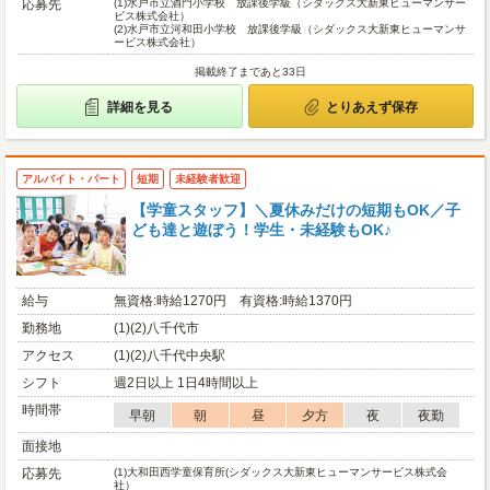
応募先
(1)
水戸市立酒門小学校 放課後学級（シダックス大新東ヒューマンサー
ビス株式会社）
(2)
水戸市立河和田小学校 放課後学級（シダックス大新東ヒューマンサ
ービス株式会社）
掲載終了まであと33日
詳細を見る
とりあえず保存
アルバイト・パート
短期
未経験者歓迎
【学童スタッフ】＼夏休みだけの短期もOK／子
ども達と遊ぼう！学生・未経験もOK♪
給与
無資格:時給1270円 有資格:時給1370円
勤務地
(1)(2)八千代市
アクセス
(1)(2)八千代中央駅
シフト
週2日以上 1日4時間以上
時間帯
早朝
朝
昼
夕方
夜
夜勤
面接地
応募先
(1)
大和田西学童保育所(シダックス大新東ヒューマンサービス株式会
社）