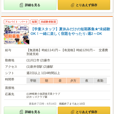
詳細を見る
とりあえず保存
アルバイト・パート
短期
未経験者歓迎
【学童スタッフ】夏休みだけの短期募集★*未経験
OK！一緒に楽しく宿題をやったり♪週2～OK
給与
【無資格】時給1141円～【有資格】時給1291円～ 交通費
別途支給
勤務地
(1)川口市 (2)蕨市
アクセス
(1)新井宿駅 (2)蕨駅
シフト
週2日以上 1日4時間以上
時間帯
早朝
朝
昼
夕方
夜
夜勤
面接地
応募先
(1)
神根東小放課後児童クラブ
(2)
キッズクラブ蕨
募集終了日時：8月18日
掲載終了まであと10日
詳細を見る
とりあえず保存