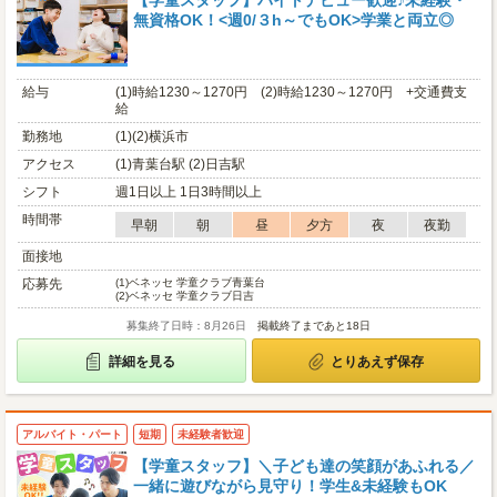
【学童スタッフ】バイトデビュー歓迎♪未経験・
無資格OK！<週0/３h～でもOK>学業と両立◎
給与
(1)時給1230～1270円 (2)時給1230～1270円 +交通費支
給
勤務地
(1)(2)横浜市
アクセス
(1)青葉台駅 (2)日吉駅
シフト
週1日以上 1日3時間以上
時間帯
早朝
朝
昼
夕方
夜
夜勤
面接地
応募先
(1)
ベネッセ 学童クラブ青葉台
(2)
ベネッセ 学童クラブ日吉
募集終了日時：8月26日
掲載終了まであと18日
詳細を見る
とりあえず保存
アルバイト・パート
短期
未経験者歓迎
【学童スタッフ】＼子ども達の笑顔があふれる／
一緒に遊びながら見守り！学生&未経験もOK