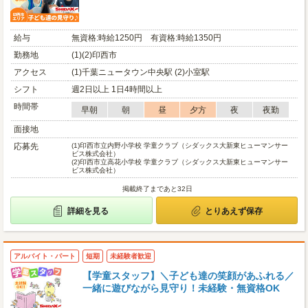
給与
無資格:時給1250円 有資格:時給1350円
勤務地
(1)(2)印西市
アクセス
(1)千葉ニュータウン中央駅 (2)小室駅
シフト
週2日以上 1日4時間以上
時間帯
早朝
朝
昼
夕方
夜
夜勤
面接地
応募先
(1)
印西市立内野小学校 学童クラブ（シダックス大新東ヒューマンサー
ビス株式会社）
(2)
印西市立高花小学校 学童クラブ（シダックス大新東ヒューマンサー
ビス株式会社）
掲載終了まであと32日
詳細を見る
とりあえず保存
アルバイト・パート
短期
未経験者歓迎
【学童スタッフ】＼子ども達の笑顔があふれる／
一緒に遊びながら見守り！未経験・無資格OK