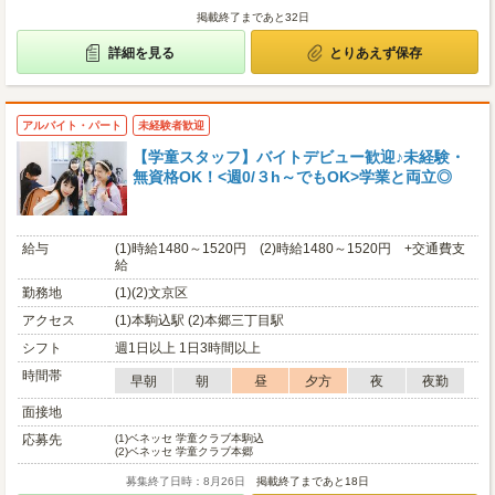
掲載終了まであと32日
詳細を見る
とりあえず保存
アルバイト・パート
未経験者歓迎
【学童スタッフ】バイトデビュー歓迎♪未経験・
無資格OK！<週0/３h～でもOK>学業と両立◎
給与
(1)時給1480～1520円 (2)時給1480～1520円 +交通費支
給
勤務地
(1)(2)文京区
アクセス
(1)本駒込駅 (2)本郷三丁目駅
シフト
週1日以上 1日3時間以上
時間帯
早朝
朝
昼
夕方
夜
夜勤
面接地
応募先
(1)
ベネッセ 学童クラブ本駒込
(2)
ベネッセ 学童クラブ本郷
募集終了日時：8月26日
掲載終了まであと18日