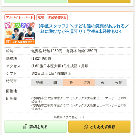
アルバイト・パート
短期
未経験者歓迎
【学童スタッフ】＼子ども達の笑顔があふれる／
一緒に遊びながら見守り！学生&未経験もOK
給与
無資格:時給1250円 有資格:時給1350円
勤務地
(1)(2)印西市
アクセス
(1)印旛日本医大駅 (2)京成酒々井駅
シフト
週2日以上 1日4時間以上
時間帯
早朝
朝
昼
夕方
夜
夜勤
面接地
応募先
(1)
印西市立 六合学童クラブ（シダックス大新東ヒューマンサービス株
式会社）
(2)
印西市立平賀 学童クラブ（シダックス大新東ヒューマンサービス株
式会社）
掲載終了まであと32日
詳細を見る
とりあえず保存