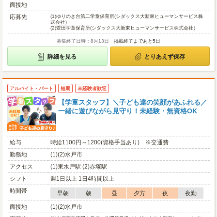
面接地
応募先
(1)
ゆりのき台第二学童保育所(シダックス大新東ヒューマンサービス株
式会社）
(2)
萱田学童保育所(シダックス大新東ヒューマンサービス株式会社）
募集終了日時：8月13日
掲載終了まであと5日
詳細を見る
とりあえず保存
アルバイト・パート
短期
未経験者歓迎
【学童スタッフ】＼子ども達の笑顔があふれる／
一緒に遊びながら見守り！未経験・無資格OK
給与
時給1100円～1200(資格手当あり) ※交通費
勤務地
(1)(2)水戸市
アクセス
(1)東水戸駅 (2)赤塚駅
シフト
週1日以上 1日4時間以上
時間帯
早朝
朝
昼
夕方
夜
夜勤
面接地
(1)(2)水戸市