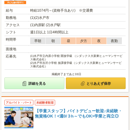
給与
時給1074円～(資格手当あり) ※交通費
勤務地
(1)(2)水戸市
アクセス
(1)内原駅 (2)水戸駅
シフト
週1日以上 1日4時間以上
時間帯
早朝
朝
昼
夕方
夜
夜勤
面接地
応募先
(1)
水戸市立内原小学校 開放学級 （シダックス大新東ヒューマンサービ
ス株式会社）
(2)
水戸市吉沢小学校 放課後学級（シダックス大新東ヒューマンサービ
ス株式会社）
掲載終了まであと33日
詳細を見る
とりあえず保存
アルバイト・パート
未経験者歓迎
【学童スタッフ】バイトデビュー歓迎♪未経験・
無資格OK！<週0/３h～でもOK>学業と両立◎