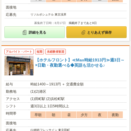
面接地
応募先
リソルポシュテル 東京浅草
募集終了日時：8月17日
掲載終了まであと9日
詳細を見る
とりあえず保存
アルバイト・パート
短期
未経験者歓迎
【ホテルフロント】≪Max時給1913円≫週3日～
×日勤・夜勤選べる◆英語も活かせる♪
給与
時給1400～1913円 ＋ 交通費全額
勤務地
(1)(2)港区
アクセス
(1)田町駅 (2)浜松町駅
シフト
週3日以上 1日5時間以上
時間帯
早朝
朝
昼
夕方
夜
夜勤
面接地
応募先
(1)
相鉄フレッサイン 東京田町