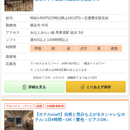
給与
時給1450円(22時以降は1813円)＋交通費全額支給
勤務地
横浜市 中区
アクセス
みなとみらい線 馬車道駅 徒歩 3分
シフト
週4日以上 1日6時間以上
時間帯
早朝
朝
昼
夕方
夜
夜勤
面接地
応募先
アパホテル＆リゾート（APA HOTEL）〈横浜ベイタワー〉
※ こちらの求人はWEB応募のみとなります
募集終了日時：8月31日
掲載終了まであと23日
詳細を見る
とりあえず保存
アルバイト・パート
短期
未経験者歓迎
【ホテルstaff】自然と気分も上がるオシャレなホ
テル♪1日4時間～OK！髪色・ピアスOK♪