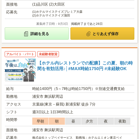
面接地
(1)品川区 (2)大田区
応募先
(1)
ホテルマイステイズプレミア大森
(2)
ホテルマイステイズ蒲田
募集終了日時：9月3日
掲載終了まであと26日
詳細を見る
とりあえず保存
アルバイト・パート
未経験者歓迎
【ホテル内レストランでの配膳】この夏、朝の時
間を有効活用♪│#MAX時給1750円 #未経験OK
給与
時給1400円（5～7時は時給1750円）※別途交通費支給
勤務地
浦安市 舞浜駅周辺
アクセス
京葉線(東京－蘇我) 新浦安駅 徒歩 7分
シフト
週3日以上 1日3時間以上
時間帯
早朝
朝
昼
夕方
夜
夜勤
面接地
浦安市 舞浜駅周辺
応募先
株式会社トップベイサービス 勤務地：ホテルエミオン東京ベイ