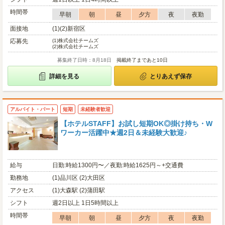
時間帯
早朝
朝
昼
夕方
夜
夜勤
面接地
(1)(2)新宿区
応募先
(1)
株式会社チームズ
(2)
株式会社チームズ
募集終了日時：8月18日
掲載終了まであと10日
詳細を見る
とりあえず保存
アルバイト・パート
短期
未経験者歓迎
【ホテルSTAFF】お試し短期OK◎掛け持ち・W
ワーカー活躍中★週2日＆未経験大歓迎♪
給与
日勤:時給1300円〜／夜勤:時給1625円～+交通費
勤務地
(1)品川区 (2)大田区
アクセス
(1)大森駅 (2)蒲田駅
シフト
週2日以上 1日5時間以上
時間帯
早朝
朝
昼
夕方
夜
夜勤