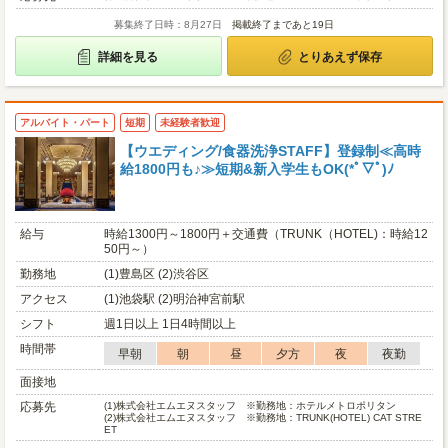
募集終了日時：8月27日
掲載終了まであと19日
詳細を見る
とりあえず保存
アルバイト・パート
短期
未経験者歓迎
【ウエディング/食器洗浄STAFF】登録制≪高時
給1800円も♪≫短期&新入学生もOK(*ﾟ▽ﾟ)ﾉ
給与
時給1300円～1800円＋交通費（TRUNK（HOTEL)：時給12
50円～）
勤務地
(1)豊島区 (2)渋谷区
アクセス
(1)池袋駅 (2)明治神宮前駅
シフト
週1日以上 1日4時間以上
時間帯
早朝
朝
昼
夕方
夜
夜勤
面接地
応募先
(1)
株式会社エムエヌスタッフ ※勤務地：ホテルメトロポリタン
(2)
株式会社エムエヌスタッフ ※勤務地：TRUNK(HOTEL) CAT STRE
ET