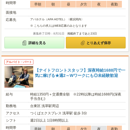
時間帯
早朝
朝
昼
夕方
夜
夜勤
面接地
応募先
アパホテル（APA HOTEL）〈横浜関内〉
※ こちらの求人はWEB応募のみとなります
募集終了日時：8月31日
掲載終了まであと23日
詳細を見る
とりあえず保存
アルバイト・パート
【ナイトフロントスタッフ】深夜時給1688円で一
気に稼げる★週2～Wワークにも◎未経験歓迎
給与
時給1350円＋交通費全額 ※22時以降は時給1688円(深夜
手当含む)
勤務地
台東区 浅草駅周辺
アクセス
つくばエクスプレス 浅草駅 徒歩 3分
シフト
週2日以上 1日8時間以上
時間帯
早朝
朝
昼
夕方
夜
夜勤