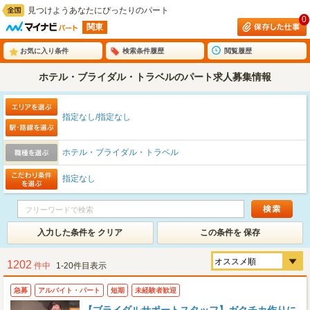
見つけようあなたにぴったりのパート
0
関東
お気に入り条件
検索条件履歴
閲覧履歴
ホテル・ブライダル・トラベルのパート求人募集情報
指定なし/指定なし
ホテル・ブライダル・トラベル
指定なし
入力した条件を クリア
この条件を 保存
1202
件中
1-20件目表示
急募
アルバイト・パート
短期
未経験者歓迎