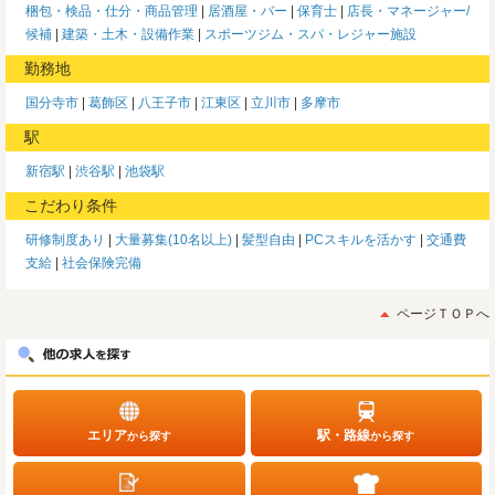
梱包・検品・仕分・商品管理
居酒屋・バー
保育士
店長・マネージャー/
候補
建築・土木・設備作業
スポーツジム・スパ・レジャー施設
勤務地
国分寺市
葛飾区
八王子市
江東区
立川市
多摩市
駅
新宿駅
渋谷駅
池袋駅
こだわり条件
研修制度あり
大量募集(10名以上)
髪型自由
PCスキルを活かす
交通費
支給
社会保険完備
ページＴＯＰへ
エリア
駅・路線
から探す
から探す