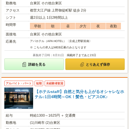
勤務地
台東区 その他台東区
アクセス
都営大江戸線 上野御徒町駅 徒歩 2分
シフト
週2日以上 1日2時間以上
時間帯
早朝
朝
昼
夕方
夜
夜勤
面接地
台東区 その他台東区
応募先
アパホテル（APA HOTEL）〈京成上野駅前南〉
※ こちらの求人はWEB応募のみとなります
募集終了日時：8月31日
掲載終了まであと23日
詳細を見る
とりあえず保存
アルバイト・パート
短期
未経験者歓迎
【ホテルstaff】自然と気分も上がるオシャレなホ
テル♪1日4時間～OK！髪色・ピアスOK♪
給与
時給1300～1625円 ＋ 交通費
勤務地
(1)川崎市 (2)台東区