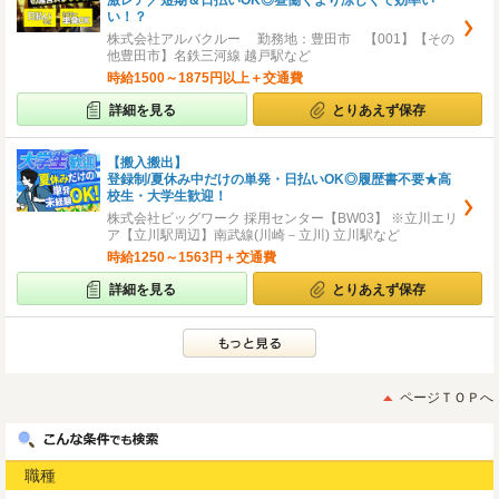
激レア／短期＆日払いOK◎昼働くより涼しくて効率い
い！？
株式会社アルバクルー 勤務地：豊田市 【001】【その
他豊田市】名鉄三河線 越戸駅など
時給1500～1875円以上＋交通費
詳細を見る
とりあえず保存
【搬入搬出】
登録制/夏休み中だけの単発・日払いOK◎履歴書不要★高
校生・大学生歓迎！
株式会社ビッグワーク 採用センター【BW03】 ※立川エリ
ア【立川駅周辺】南武線(川崎－立川) 立川駅など
時給1250～1563円＋交通費
詳細を見る
とりあえず保存
ページＴＯＰへ
職種