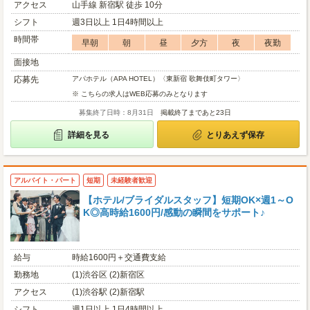
アクセス
山手線 新宿駅 徒歩 10分
シフト
週3日以上 1日4時間以上
時間帯
早朝
朝
昼
夕方
夜
夜勤
面接地
応募先
アパホテル（APA HOTEL）〈東新宿 歌舞伎町タワー〉
※ こちらの求人はWEB応募のみとなります
募集終了日時：8月31日
掲載終了まであと23日
詳細を見る
とりあえず保存
アルバイト・パート
短期
未経験者歓迎
【ホテル/ブライダルスタッフ】短期OK×週1～O
K◎高時給1600円/感動の瞬間をサポート♪
給与
時給1600円＋交通費支給
勤務地
(1)渋谷区 (2)新宿区
アクセス
(1)渋谷駅 (2)新宿駅
シフト
週1日以上 1日4時間以上