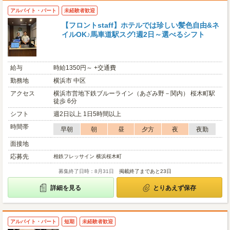
アルバイト・パート
未経験者歓迎
【フロントstaff】ホテルでは珍しい髪色自由&ネ
イルOK♪馬車道駅スグ!週2日～選べるシフト
給与
時給1350円～ +交通費
勤務地
横浜市 中区
アクセス
横浜市営地下鉄ブルーライン（あざみ野－関内） 桜木町駅
徒歩 6分
シフト
週2日以上 1日5時間以上
時間帯
早朝
朝
昼
夕方
夜
夜勤
面接地
応募先
相鉄フレッサイン 横浜桜木町
募集終了日時：8月31日
掲載終了まであと23日
詳細を見る
とりあえず保存
アルバイト・パート
短期
未経験者歓迎