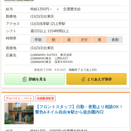
給与
時給1350円～ ＋ 交通費支給
勤務地
(1)(2)(3)台東区
アクセス
(1)(3)浅草駅 (2)上野駅
シフト
週2日以上 1日4時間以上
時間帯
早朝
朝
昼
夕方
夜
夜勤
面接地
(1)(2)(3)台東区
応募先
(1)
MIMARU SUITES 東京浅草
(2)
MIMARU東京 上野EAST
(3)
MIMARU東京 浅草STATION
募集終了日時：8月16日
掲載終了まであと8日
詳細を見る
とりあえず保存
アルバイト・パート
未経験者歓迎
【フロントスタッフ】日勤・夜勤より相談OK！
髪色&ネイル自由★駅から徒歩圏内◎