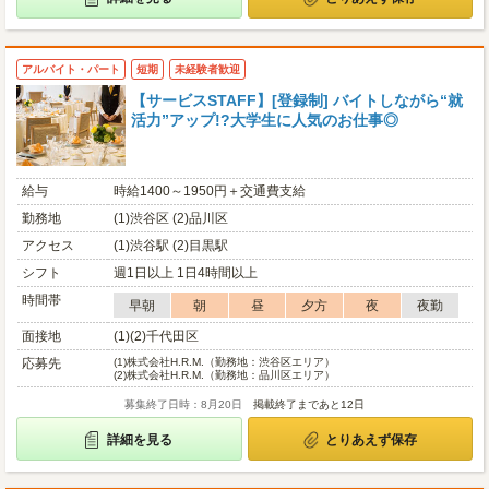
アルバイト・パート
短期
未経験者歓迎
【サービスSTAFF】[登録制] バイトしながら“就
活力”アップ!?大学生に人気のお仕事◎
給与
時給1400～1950円＋交通費支給
勤務地
(1)渋谷区 (2)品川区
アクセス
(1)渋谷駅 (2)目黒駅
シフト
週1日以上 1日4時間以上
時間帯
早朝
朝
昼
夕方
夜
夜勤
面接地
(1)(2)千代田区
応募先
(1)
株式会社H.R.M.（勤務地：渋谷区エリア）
(2)
株式会社H.R.M.（勤務地：品川区エリア）
募集終了日時：8月20日
掲載終了まであと12日
詳細を見る
とりあえず保存