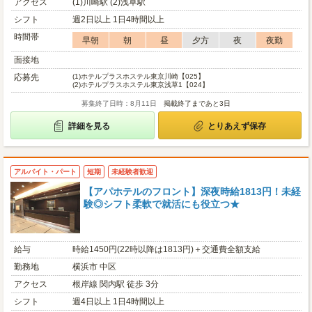
アクセス
(1)川崎駅 (2)浅草駅
シフト
週2日以上 1日4時間以上
時間帯
早朝
朝
昼
夕方
夜
夜勤
面接地
応募先
(1)
ホテルプラスホステル東京川崎【025】
(2)
ホテルプラスホステル東京浅草1【024】
募集終了日時：8月11日
掲載終了まであと3日
詳細を見る
とりあえず保存
アルバイト・パート
短期
未経験者歓迎
【アパホテルのフロント】深夜時給1813円！未経
験◎シフト柔軟で就活にも役立つ★
給与
時給1450円(22時以降は1813円)＋交通費全額支給
勤務地
横浜市 中区
アクセス
根岸線 関内駅 徒歩 3分
シフト
週4日以上 1日4時間以上