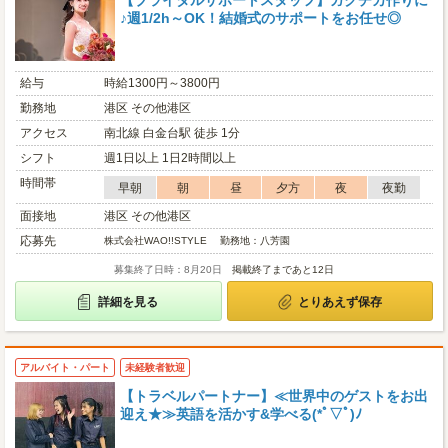
【ブライダルサポートスタッフ】ガクチカ作りに
♪週1/2h～OK！結婚式のサポートをお任せ◎
給与
時給1300円～3800円
勤務地
港区 その他港区
アクセス
南北線 白金台駅 徒歩 1分
シフト
週1日以上 1日2時間以上
時間帯
早朝
朝
昼
夕方
夜
夜勤
面接地
港区 その他港区
応募先
株式会社WAO!!STYLE 勤務地：八芳園
募集終了日時：8月20日
掲載終了まであと12日
詳細を見る
とりあえず保存
アルバイト・パート
未経験者歓迎
【トラベルパートナー】≪世界中のゲストをお出
迎え★≫英語を活かす&学べる(*ﾟ▽ﾟ)ﾉ