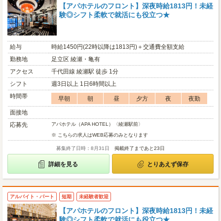
【アパホテルのフロント】深夜時給1813円！未経
験◎シフト柔軟で就活にも役立つ★
給与
時給1450円(22時以降は1813円)＋交通費全額支給
勤務地
足立区 綾瀬・亀有
アクセス
千代田線 綾瀬駅 徒歩 1分
シフト
週3日以上 1日6時間以上
時間帯
早朝
朝
昼
夕方
夜
夜勤
面接地
応募先
アパホテル（APA HOTEL）〈綾瀬駅前〉
※ こちらの求人はWEB応募のみとなります
募集終了日時：8月31日
掲載終了まであと23日
詳細を見る
とりあえず保存
アルバイト・パート
短期
未経験者歓迎
【アパホテルのフロント】深夜時給1813円！未経
験◎シフト柔軟で就活にも役立つ★