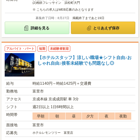
(2)
相鉄フレッサイン 浜松町大門
※ こちらの求人はWEB応募のみとなります
募集終了日時：8月27日
掲載終了まであと19日
詳細を見る
とりあえず保存
アルバイト・パート
短期
未経験者歓迎
【ホテルスタッフ】涼しい職場★シフト自由♪お
しゃれ自由♪接客未経験でも問題なし◎
給与
時給1140円～時給1425円＋交通費
勤務地
富里市
アクセス
京成本線 京成成田駅 車 3分
シフト
週2日以上 1日6時間以上
時間帯
早朝
朝
昼
夕方
夜
夜勤
面接地
富里市
応募先
ホテルレモンツリー 富里店