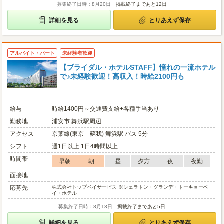
募集終了日時：8月20日
掲載終了まであと12日
詳細を見る
とりあえず保存
アルバイト・パート
未経験者歓迎
【ブライダル・ホテルSTAFF】憧れの一流ホテル
で♪未経験歓迎！高収入！時給2100円も
給与
時給1400円～交通費支給+各種手当あり
勤務地
浦安市 舞浜駅周辺
アクセス
京葉線(東京－蘇我) 舞浜駅 バス 5分
シフト
週1日以上 1日4時間以上
時間帯
早朝
朝
昼
夕方
夜
夜勤
面接地
応募先
株式会社トップベイサービス ※シェラトン・グランデ・トーキョーベ
イ・ホテル
募集終了日時：8月13日
掲載終了まであと5日
詳細を見る
とりあえず保存