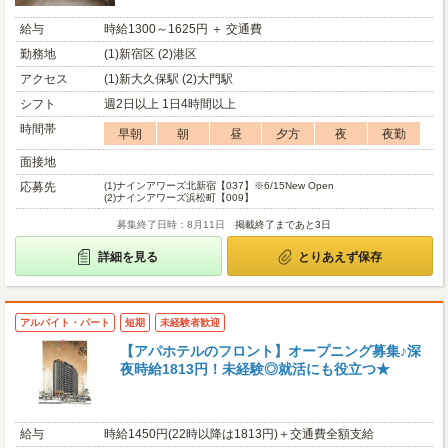
給与
時給1300～1625円 ＋ 交通費
勤務地
(1)新宿区 (2)港区
アクセス
(1)新大久保駅 (2)大門駅
シフト
週2日以上 1日4時間以上
時間帯
早朝
朝
昼
夕方
夜
夜勤
面接地
応募先
(1)
ナインアワーズ北新宿【037】※6/15New Open
(2)
ナインアワーズ浜松町【009】
募集終了日時：8月11日
掲載終了まであと3日
詳細を見る
とりあえず保存
アルバイト・パート
短期
未経験者歓迎
【アパホテルのフロント】オープニング募集♪深
夜時給1813円！未経験◎就活にも役立つ★
給与
時給1450円(22時以降は1813円)＋交通費全額支給