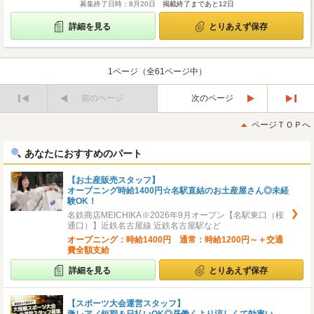
募集終了日時：8月20日
掲載終了まであと12日
詳細を見る
とりあえず保存
1ページ（全61ページ中）
前のページ
次のページ
最
最
初
後
ページＴＯＰへ
へ
へ
あなたにおすすめのパート
【お土産販売スタッフ】
オープニング時給1400円☆名駅直結のお土産屋さん◎未経
験OK！
名鉄商店MEICHIKA※2026年9月オープン【名駅東口（桜
通口）】近鉄名古屋線 近鉄名古屋駅など
オープニング：時給1400円 通常：時給1200円～＋交通
費全額支給
詳細を見る
とりあえず保存
【スポーツ大会運営スタッフ】