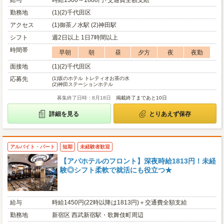
給与
時給1300～1680円+交通費全額支給
勤務地
(1)(2)千代田区
アクセス
(1)御茶ノ水駅 (2)神田駅
シフト
週2日以上 1日7時間以上
時間帯
早朝
朝
昼
夕方
夜
夜勤
面接地
(1)(2)千代田区
応募先
(1)
坂のホテル トレティオお茶の水
(2)
神田ステーションホテル
募集終了日時：8月18日
掲載終了まであと10日
詳細を見る
とりあえず保存
アルバイト・パート
短期
未経験者歓迎
【アパホテルのフロント】深夜時給1813円！未経
験◎シフト柔軟で就活にも役立つ★
給与
時給1450円(22時以降は1813円)＋交通費全額支給
勤務地
新宿区 西武新宿駅・歌舞伎町周辺