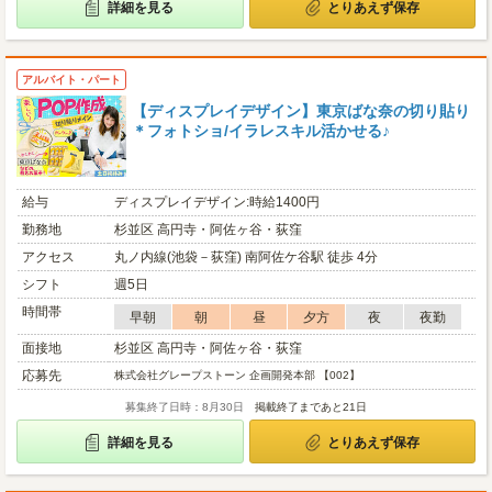
詳細を見る
とりあえず保存
アルバイト・パート
【ディスプレイデザイン】東京ばな奈の切り貼り
＊フォトショ/イラレスキル活かせる♪
給与
ディスプレイデザイン:時給1400円
勤務地
杉並区 高円寺・阿佐ヶ谷・荻窪
アクセス
丸ノ内線(池袋－荻窪) 南阿佐ケ谷駅 徒歩 4分
シフト
週5日
時間帯
早朝
朝
昼
夕方
夜
夜勤
面接地
杉並区 高円寺・阿佐ヶ谷・荻窪
応募先
株式会社グレープストーン 企画開発本部 【002】
募集終了日時：8月30日
掲載終了まであと21日
詳細を見る
とりあえず保存