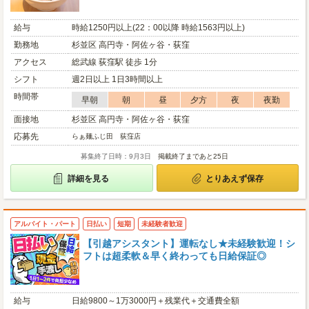
給与
時給1250円以上(22：00以降 時給1563円以上)
勤務地
杉並区 高円寺・阿佐ヶ谷・荻窪
アクセス
総武線 荻窪駅 徒歩 1分
シフト
週2日以上 1日3時間以上
時間帯
早朝
朝
昼
夕方
夜
夜勤
面接地
杉並区 高円寺・阿佐ヶ谷・荻窪
応募先
らぁ麺ふじ田 荻窪店
募集終了日時：9月3日
掲載終了まであと25日
詳細を見る
とりあえず保存
アルバイト・パート
日払い
短期
未経験者歓迎
【引越アシスタント】運転なし★未経験歓迎！シ
フトは超柔軟＆早く終わっても日給保証◎
給与
日給9800～1万3000円＋残業代＋交通費全額