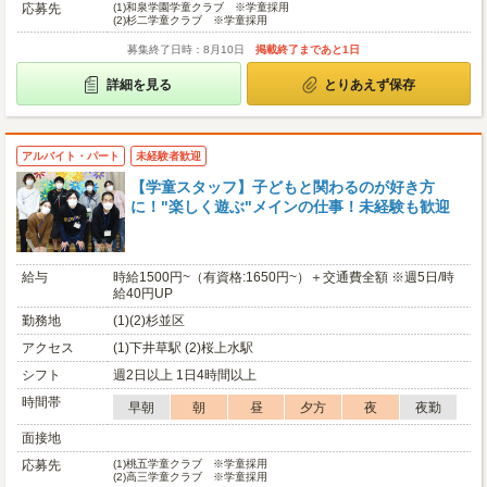
応募先
(1)
和泉学園学童クラブ ※学童採用
(2)
杉二学童クラブ ※学童採用
募集終了日時：8月10日
掲載終了まであと1日
詳細を見る
とりあえず保存
アルバイト・パート
未経験者歓迎
【学童スタッフ】子どもと関わるのが好き方
に！"楽しく遊ぶ"メインの仕事！未経験も歓迎
給与
時給1500円~（有資格:1650円~）＋交通費全額 ※週5日/時
給40円UP
勤務地
(1)(2)杉並区
アクセス
(1)下井草駅 (2)桜上水駅
シフト
週2日以上 1日4時間以上
時間帯
早朝
朝
昼
夕方
夜
夜勤
面接地
応募先
(1)
桃五学童クラブ ※学童採用
(2)
高三学童クラブ ※学童採用