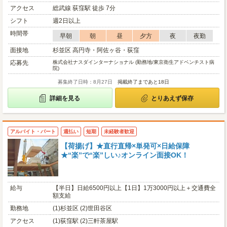
アクセス
総武線 荻窪駅 徒歩 7分
シフト
週2日以上
時間帯
早朝
朝
昼
夕方
夜
夜勤
面接地
杉並区 高円寺・阿佐ヶ谷・荻窪
応募先
株式会社ナスダインターナショナル (勤務地/東京衛生アドベンチスト病
院)
募集終了日時：8月27日
掲載終了まであと18日
詳細を見る
とりあえず保存
アルバイト・パート
週払い
短期
未経験者歓迎
【荷揚げ】★直行直帰×単発可×日給保障
★“楽”で“楽”しい♪オンライン面接OK！
給与
【半日】日給6500円以上【1日】1万3000円以上＋交通費全
額支給
勤務地
(1)杉並区 (2)世田谷区
アクセス
(1)荻窪駅 (2)三軒茶屋駅