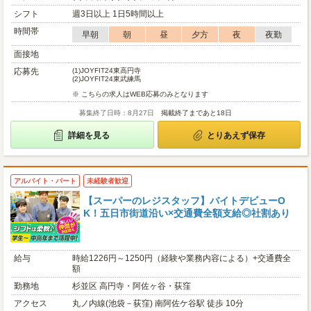
シフト
週3日以上 1日5時間以上
時間帯
早朝
朝
昼
夕方
夜
夜勤
面接地
応募先
(1)
JOYFIT24東高円寺
(2)
JOYFIT24東武練馬
※ こちらの求人はWEB応募のみとなります
募集終了日時：8月27日
掲載終了まであと18日
詳細を見る
とりあえず保存
アルバイト・パート
未経験者歓迎
【スーパーのレジスタッフ】バイトデビューO
K！五日市街道沿い×交通費全額支給◎社割あり
給与
時給1226円～1250円（経験や業務内容による）+交通費全
額
勤務地
杉並区 高円寺・阿佐ヶ谷・荻窪
アクセス
丸ノ内線(池袋－荻窪) 南阿佐ケ谷駅 徒歩 10分