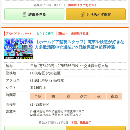
募集終了日時：8月10日
掲載終了まであと1日
詳細を見る
とりあえず保存
アルバイト・パート
もうすぐ終了
週払い
未経験者歓迎
【ホームドア監視スタッフ】電車や鉄道が好きな
方多数活躍中☆週払い&日給保証⇒超厚待遇
給与
日給1万5423円～1万5756円以上+交通費全額支給
勤務地
(1)渋谷区 (2)杉並区
アクセス
(1)恵比寿駅 (2)荻窪駅
シフト
週1日以上
時間帯
早朝
朝
昼
夕方
夜
夜勤
面接地
(1)(2)渋谷区
応募先
(1)
株式会社JSS 渋谷支社 ※恵比寿エリア
(2)
株式会社JSS 渋谷支社 ※荻窪エリア
募集終了日時：8月9日
本日、掲載終了