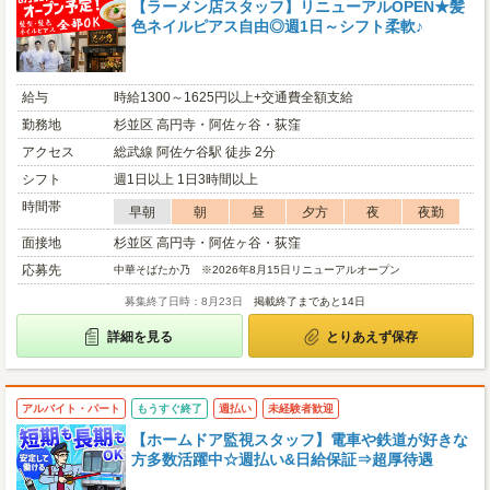
【ラーメン店スタッフ】リニューアルOPEN★髪
色ネイルピアス自由◎週1日～シフト柔軟♪
給与
時給1300～1625円以上+交通費全額支給
勤務地
杉並区 高円寺・阿佐ヶ谷・荻窪
アクセス
総武線 阿佐ケ谷駅 徒歩 2分
シフト
週1日以上 1日3時間以上
時間帯
早朝
朝
昼
夕方
夜
夜勤
面接地
杉並区 高円寺・阿佐ヶ谷・荻窪
応募先
中華そばたか乃 ※2026年8月15日リニューアルオープン
募集終了日時：8月23日
掲載終了まであと14日
詳細を見る
とりあえず保存
アルバイト・パート
もうすぐ終了
週払い
未経験者歓迎
【ホームドア監視スタッフ】電車や鉄道が好きな
方多数活躍中☆週払い&日給保証⇒超厚待遇