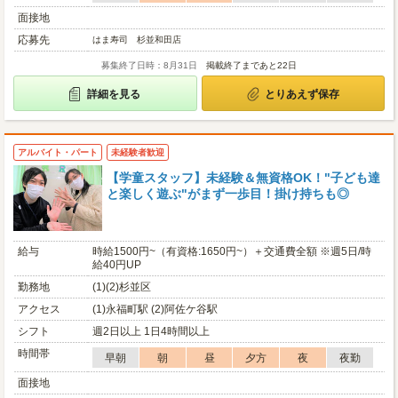
面接地
応募先
はま寿司 杉並和田店
募集終了日時：8月31日
掲載終了まであと22日
詳細を見る
とりあえず保存
アルバイト・パート
未経験者歓迎
【学童スタッフ】未経験＆無資格OK！"子ども達
と楽しく遊ぶ"がまず一歩目！掛け持ちも◎
給与
時給1500円~（有資格:1650円~）＋交通費全額 ※週5日/時
給40円UP
勤務地
(1)(2)杉並区
アクセス
(1)永福町駅 (2)阿佐ケ谷駅
シフト
週2日以上 1日4時間以上
時間帯
早朝
朝
昼
夕方
夜
夜勤
面接地