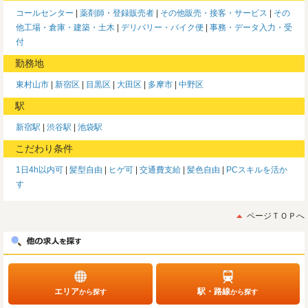
コールセンター
薬剤師・登録販売者
その他販売・接客・サービス
その
他工場・倉庫・建築・土木
デリバリー・バイク便
事務・データ入力・受
付
勤務地
東村山市
新宿区
目黒区
大田区
多摩市
中野区
駅
新宿駅
渋谷駅
池袋駅
こだわり条件
1日4h以内可
髪型自由
ヒゲ可
交通費支給
髪色自由
PCスキルを活か
す
ページＴＯＰへ
エリア
駅・路線
から探す
から探す