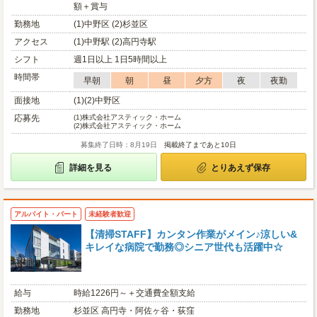
額＋賞与
勤務地
(1)中野区 (2)杉並区
アクセス
(1)中野駅 (2)高円寺駅
シフト
週1日以上 1日5時間以上
時間帯
早朝
朝
昼
夕方
夜
夜勤
面接地
(1)(2)中野区
応募先
(1)
株式会社アスティック・ホーム
(2)
株式会社アスティック・ホーム
募集終了日時：8月19日
掲載終了まであと10日
詳細を見る
とりあえず保存
アルバイト・パート
未経験者歓迎
【清掃STAFF】カンタン作業がメイン♪涼しい&
キレイな病院で勤務◎シニア世代も活躍中☆
給与
時給1226円～＋交通費全額支給
勤務地
杉並区 高円寺・阿佐ヶ谷・荻窪