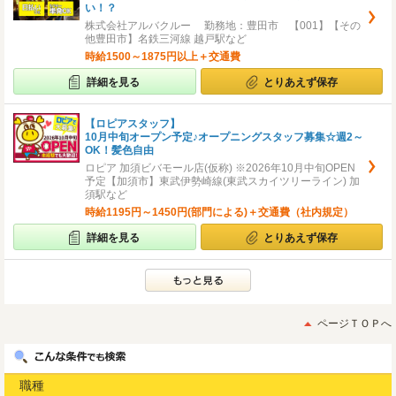
い！？
株式会社アルバクルー 勤務地：豊田市 【001】【その
他豊田市】名鉄三河線 越戸駅など
時給1500～1875円以上＋交通費
詳細を見る
とりあえず保存
【ロピアスタッフ】
10月中旬オープン予定♪オープニングスタッフ募集☆週2～
OK！髪色自由
ロピア 加須ビバモール店(仮称) ※2026年10月中旬OPEN
予定【加須市】東武伊勢崎線(東武スカイツリーライン) 加
須駅など
時給1195円～1450円(部門による)＋交通費（社内規定）
詳細を見る
とりあえず保存
ページＴＯＰへ
職種