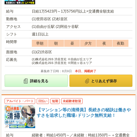
給与
日給1万5423円～1万5756円以上+交通費全額支給
勤務地
(1)世田谷区 (2)杉並区
アクセス
(1)自由が丘駅 (2)阿佐ケ谷駅
シフト
週1日以上
時間帯
早朝
朝
昼
夕方
夜
夜勤
面接地
(1)(2)渋谷区
応募先
(1)
株式会社JSS 渋谷支社 ※自由が丘エリア
(2)
株式会社JSS 渋谷支社 ※阿佐ヶ谷エリア
募集終了日時：8月9日
本日、掲載終了
詳細を見る
とりあえず保存
アルバイト・パート
日払い
短期
未経験者歓迎
【マンション等の清掃員】長続きの秘訣は働きや
すさを追求した職場♪ドリンク無料支給！
給与
経験者：時給1450円～／未経験：時給1350円～＋交通費全