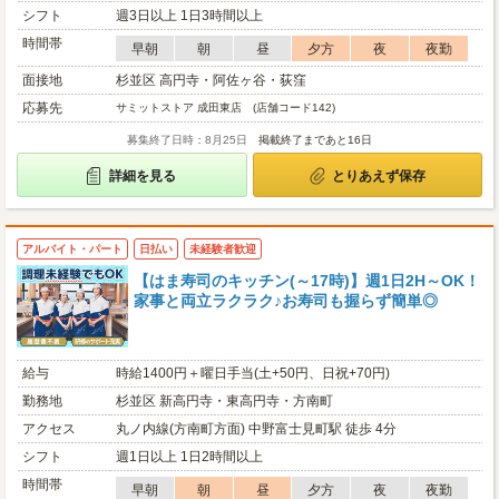
シフト
週3日以上 1日3時間以上
時間帯
早朝
朝
昼
夕方
夜
夜勤
面接地
杉並区 高円寺・阿佐ヶ谷・荻窪
応募先
サミットストア 成田東店 (店舗コード142)
募集終了日時：8月25日
掲載終了まであと16日
詳細を見る
とりあえず保存
アルバイト・パート
日払い
未経験者歓迎
【はま寿司のキッチン(～17時)】週1日2H～OK！
家事と両立ラクラク♪お寿司も握らず簡単◎
給与
時給1400円＋曜日手当(土+50円、日祝+70円)
勤務地
杉並区 新高円寺・東高円寺・方南町
アクセス
丸ノ内線(方南町方面) 中野富士見町駅 徒歩 4分
シフト
週1日以上 1日2時間以上
時間帯
早朝
朝
昼
夕方
夜
夜勤