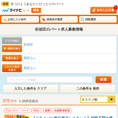
見つけようあなたにぴったりのパート
0
関東
お気に入り条件
検索条件履歴
閲覧履歴
杉並区のパート求人募集情報
杉並区
指定なし
指定なし
入力した条件を クリア
この条件を 保存
978
件中
1-20件目表示
アルバイト・パート
日払い
短期
未経験者歓迎