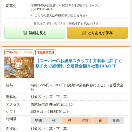
応募先
(1)
FIT365戸田新曽 ※2026年9月15日プレオープン
(2)
JOYFIT24荻窪
※ こちらの求人はWEB応募のみとなります
募集終了日時：8月27日
掲載終了まであと18日
詳細を見る
とりあえず保存
アルバイト・パート
未経験者歓迎
【スーパーのお総菜スタッフ】井荻駅北口すぐ！
駅チカで超便利♪交通費全額＆社割10％OFF
給与
時給1226円～1300円（経験や業務内容による）+交通費全
額
勤務地
杉並区 上井草・下井草
アクセス
西武新宿線 井荻駅 徒歩 1分
シフト
週3日以上 1日3時間以上
時間帯
早朝
朝
昼
夕方
夜
夜勤
面接地
杉並区 上井草・下井草