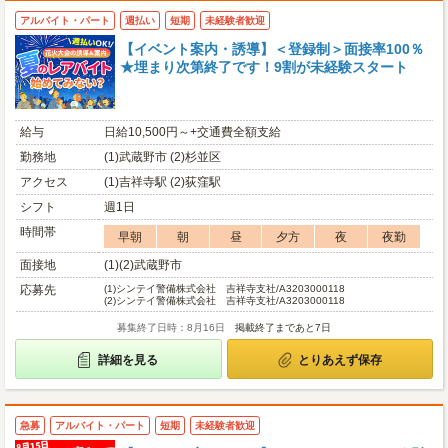
アルバイト・パート
週払い
短期
未経験者歓迎
【イベント案内・誘導】＜登録制＞面接率100％
★埋まり次第終了です！9割が未経験スタート
給与
日給10,500円～+交通費全額支給
勤務地
(1)武蔵野市 (2)杉並区
アクセス
(1)吉祥寺駅 (2)荻窪駅
シフト
週1日
時間帯
早朝
朝
昼
夕方
夜
夜勤
面接地
(1)(2)武蔵野市
応募先
(1)
シンテイ警備株式会社 吉祥寺支社/A3203000118
(2)
シンテイ警備株式会社 吉祥寺支社/A3203000118
募集終了日時：8月16日
掲載終了まであと7日
詳細を見る
とりあえず保存
急募
アルバイト・パート
短期
未経験者歓迎