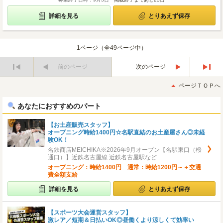
詳細を見る
とりあえず保存
1ページ（全49ページ中）
前のページ
次のページ
最
最
初
後
ページＴＯＰへ
へ
へ
あなたにおすすめのパート
【お土産販売スタッフ】
オープニング時給1400円☆名駅直結のお土産屋さん◎未経
験OK！
名鉄商店MEICHIKA※2026年9月オープン【名駅東口（桜
通口）】近鉄名古屋線 近鉄名古屋駅など
オープニング：時給1400円 通常：時給1200円～＋交通
費全額支給
詳細を見る
とりあえず保存
【スポーツ大会運営スタッフ】
激レア／短期＆日払いOK◎昼働くより涼しくて効率い