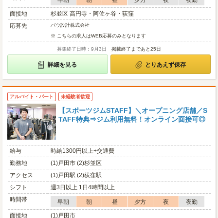
早朝
朝
昼
夕方
夜
夜勤
面接地
杉並区 高円寺・阿佐ヶ谷・荻窪
応募先
バウ設計株式会社
※ こちらの求人はWEB応募のみとなります
募集終了日時：9月3日
掲載終了まであと25日
詳細を見る
とりあえず保存
アルバイト・パート
未経験者歓迎
【スポーツジムSTAFF】＼オープニング店舗／S
TAFF特典⇒ジム利用無料！オンライン面接可◎
給与
時給1300円以上+交通費
勤務地
(1)戸田市 (2)杉並区
アクセス
(1)戸田駅 (2)荻窪駅
シフト
週3日以上 1日4時間以上
時間帯
早朝
朝
昼
夕方
夜
夜勤
面接地
(1)戸田市