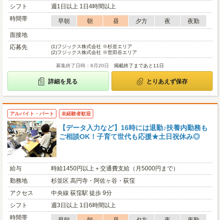
シフト
週1日以上 1日4時間以上
時間帯
早朝
朝
昼
夕方
夜
夜勤
面接地
応募先
(1)
フジックス株式会社 ※杉並エリア
(2)
フジックス株式会社 ※世田谷エリア
募集終了日時：8月20日
掲載終了まであと11日
詳細を見る
とりあえず保存
アルバイト・パート
未経験者歓迎
【データ入力など】16時には退勤♪扶養内勤務も
ご相談OK！子育て世代も応援★土日祝休み◎
給与
時給1450円以上＋交通費支給（月5000円まで）
勤務地
杉並区 高円寺・阿佐ヶ谷・荻窪
アクセス
中央線 荻窪駅 徒歩 9分
シフト
週3日以上 1日6時間以上
時間帯