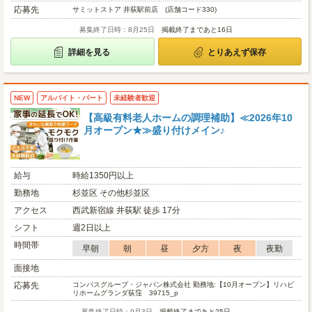
応募先
サミットストア 井荻駅前店 (店舗コード330)
募集終了日時：8月25日
掲載終了まであと16日
詳細を見る
とりあえず保存
NEW
アルバイト・パート
未経験者歓迎
【高級有料老人ホームの調理補助】≪2026年10
月オープン★≫盛り付けメイン♪
給与
時給1350円以上
勤務地
杉並区 その他杉並区
アクセス
西武新宿線 井荻駅 徒歩 17分
シフト
週2日以上
時間帯
早朝
朝
昼
夕方
夜
夜勤
面接地
応募先
コンパスグループ・ジャパン株式会社 勤務地:【10月オープン】リハビ
リホームグランダ荻窪 39715_p
募集終了日時：9月3日
掲載終了まであと25日