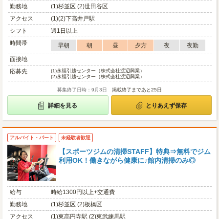
勤務地
(1)杉並区 (2)世田谷区
アクセス
(1)(2)下高井戸駅
シフト
週1日以上
時間帯
早朝
朝
昼
夕方
夜
夜勤
面接地
応募先
(1)
永福引越センター（株式会社渡辺興業）
(2)
永福引越センター（株式会社渡辺興業）
募集終了日時：9月3日
掲載終了まであと25日
詳細を見る
とりあえず保存
アルバイト・パート
未経験者歓迎
【スポーツジムの清掃STAFF】特典⇒無料でジム
利用OK！働きながら健康に♪館内清掃のみ◎
給与
時給1300円以上+交通費
勤務地
(1)杉並区 (2)板橋区
アクセス
(1)東高円寺駅 (2)東武練馬駅