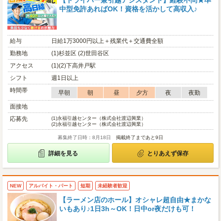
【ドライバー兼引越アシスタント】経験不問★準
中型免許あればOK！資格を活かして高収入♪
給与
日給1万3000円以上＋残業代＋交通費全額
勤務地
(1)杉並区 (2)世田谷区
アクセス
(1)(2)下高井戸駅
シフト
週1日以上
時間帯
早朝
朝
昼
夕方
夜
夜勤
面接地
応募先
(1)
永福引越センター（株式会社渡辺興業）
(2)
永福引越センター（株式会社渡辺興業）
募集終了日時：8月18日
掲載終了まであと9日
詳細を見る
とりあえず保存
NEW
アルバイト・パート
短期
未経験者歓迎
【ラーメン店のホール】オシャレ超自由★まかな
いもあり♪1日3h～OK！日中or夜だけも可！