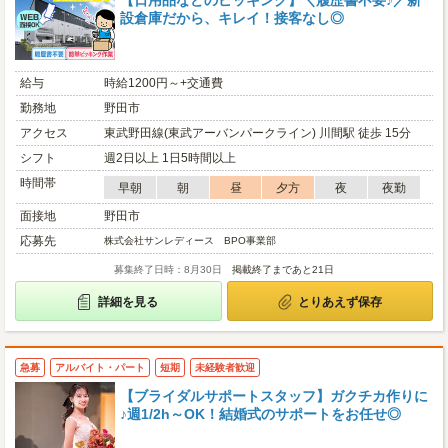
【日用品などのピッキング】＼履歴書不要♪／新
設倉庫だから、キレイ！接客なし◎
給与
時給1200円～+交通費
勤務地
野田市
アクセス
東武野田線(東武アーバンパークライン) 川間駅 徒歩 15分
シフト
週2日以上 1日5時間以上
時間帯
早朝
朝
昼
夕方
夜
夜勤
面接地
野田市
応募先
株式会社サンレディース BPO事業部
募集終了日時：8月30日
掲載終了まであと21日
詳細を見る
とりあえず保存
急募
アルバイト・パート
短期
未経験者歓迎
【ブライダルサポートスタッフ】ガクチカ作りに
♪週1/2h～OK！結婚式のサポートをお任せ◎