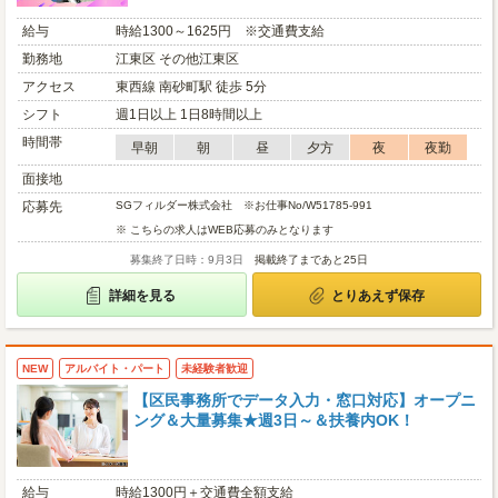
給与
時給1300～1625円 ※交通費支給
勤務地
江東区 その他江東区
アクセス
東西線 南砂町駅 徒歩 5分
シフト
週1日以上 1日8時間以上
時間帯
早朝
朝
昼
夕方
夜
夜勤
面接地
応募先
SGフィルダー株式会社 ※お仕事No/W51785-991
※ こちらの求人はWEB応募のみとなります
募集終了日時：9月3日
掲載終了まであと25日
詳細を見る
とりあえず保存
NEW
アルバイト・パート
未経験者歓迎
【区民事務所でデータ入力・窓口対応】オープニ
ング＆大量募集★週3日～＆扶養内OK！
給与
時給1300円＋交通費全額支給