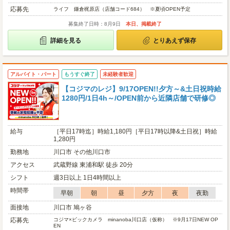
応募先
ライフ 鎌倉梶原店（店舗コード684） ※夏頃OPEN予定
募集終了日時：8月9日
本日、掲載終了
詳細を見る
とりあえず保存
アルバイト・パート
もうすぐ終了
未経験者歓迎
【コジマのレジ】9/17OPEN!!夕方～&土日祝時給
1280円/1日4h～/OPEN前から近隣店舗で研修◎
給与
［平日17時迄］時給1,180円［平日17時以降&土日祝］時給
1,280円
勤務地
川口市 その他川口市
アクセス
武蔵野線 東浦和駅 徒歩 20分
シフト
週3日以上 1日4時間以上
時間帯
早朝
朝
昼
夕方
夜
夜勤
面接地
川口市 鳩ヶ谷
応募先
コジマ×ビックカメラ minanoba川口店（仮称） ※9月17日NEW OP
EN