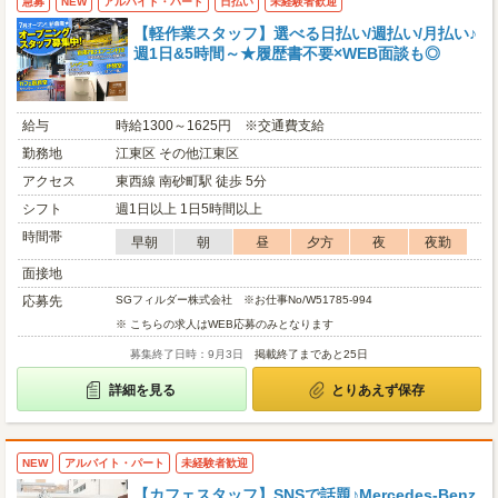
急募
NEW
アルバイト・パート
日払い
未経験者歓迎
【軽作業スタッフ】選べる日払い/週払い/月払い♪
週1日&5時間～★履歴書不要×WEB面談も◎
給与
時給1300～1625円 ※交通費支給
勤務地
江東区 その他江東区
アクセス
東西線 南砂町駅 徒歩 5分
シフト
週1日以上 1日5時間以上
時間帯
早朝
朝
昼
夕方
夜
夜勤
面接地
応募先
SGフィルダー株式会社 ※お仕事No/W51785-994
※ こちらの求人はWEB応募のみとなります
募集終了日時：9月3日
掲載終了まであと25日
詳細を見る
とりあえず保存
NEW
アルバイト・パート
未経験者歓迎
【カフェスタッフ】SNSで話題♪Mercedes-Benz