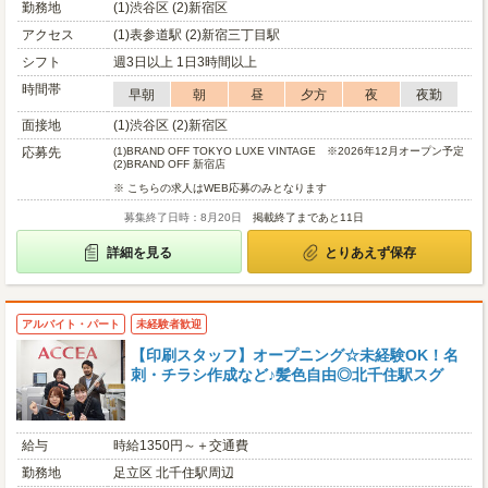
勤務地
(1)渋谷区 (2)新宿区
アクセス
(1)表参道駅 (2)新宿三丁目駅
シフト
週3日以上 1日3時間以上
時間帯
早朝
朝
昼
夕方
夜
夜勤
面接地
(1)渋谷区 (2)新宿区
応募先
(1)
BRAND OFF TOKYO LUXE VINTAGE ※2026年12月オープン予定
(2)
BRAND OFF 新宿店
※ こちらの求人はWEB応募のみとなります
募集終了日時：8月20日
掲載終了まであと11日
詳細を見る
とりあえず保存
アルバイト・パート
未経験者歓迎
【印刷スタッフ】オープニング☆未経験OK！名
刺・チラシ作成など♪髪色自由◎北千住駅スグ
給与
時給1350円～＋交通費
勤務地
足立区 北千住駅周辺