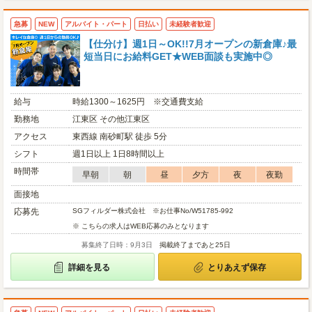
急募
NEW
アルバイト・パート
日払い
未経験者歓迎
【仕分け】週1日～OK!!7月オープンの新倉庫♪最
短当日にお給料GET★WEB面談も実施中◎
給与
時給1300～1625円 ※交通費支給
勤務地
江東区 その他江東区
アクセス
東西線 南砂町駅 徒歩 5分
シフト
週1日以上 1日8時間以上
時間帯
早朝
朝
昼
夕方
夜
夜勤
面接地
応募先
SGフィルダー株式会社 ※お仕事No/W51785-992
※ こちらの求人はWEB応募のみとなります
募集終了日時：9月3日
掲載終了まであと25日
詳細を見る
とりあえず保存