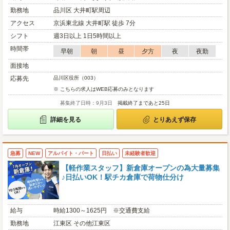
勤務地
品川区 大井町駅周辺
アクセス
京浜東北線 大井町駅 徒歩 7分
シフト
週3日以上 1日5時間以上
時間帯
早朝
朝
昼
夕方
夜
夜勤
面接地
応募先
品川区役所（003）
※ こちらの求人はWEB応募のみとなります
募集終了日時：9月3日
掲載終了まであと25日
詳細を見る
とりあえず保存
急募
NEW
アルバイト・パート
日払い
未経験者歓迎
【軽作業スタッフ】新倉庫オープンの為大量募集
♪日払いOK！駅チカ倉庫で荷物仕分け
給与
時給1300～1625円 ※交通費支給
勤務地
江東区 その他江東区