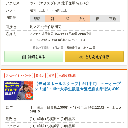
アクセス
つくばエクスプレス 北千住駅 徒歩 4分
シフト
週3日以上 1日8時間以上
時間帯
早朝
朝
昼
夕方
夜
夜勤
面接地
足立区 北千住駅周辺
応募先
アクセア 北千住店 ※2026年8月20日OPEN予定
※ こちらの求人はWEB応募のみとなります
募集終了日時：8月24日
掲載終了まであと15日
詳細を見る
とりあえず保存
アルバイト・パート
日払い
短期
未経験者歓迎
【寿司屋ホールスタッフ】9月中旬ニューオープ
ン！週2・4h~大学生歓迎★髪色自由/日払いOK
給与
⑴川崎店・目黒店:1300円～/⑵横浜店:時給1250円～+土日5
0円UP
勤務地
(1)川崎市 (2)横浜市 (3)目黒区
アクセス
(1)川崎駅 (2)横浜駅 (3)目黒駅