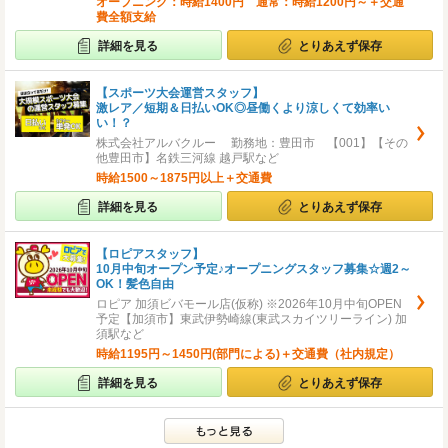
オープニング：時給1400円 通常：時給1200円～＋交通
費全額支給
詳細を見る
とりあえず保存
【スポーツ大会運営スタッフ】
激レア／短期＆日払いOK◎昼働くより涼しくて効率い
い！？
株式会社アルバクルー 勤務地：豊田市 【001】【その
他豊田市】名鉄三河線 越戸駅など
時給1500～1875円以上＋交通費
詳細を見る
とりあえず保存
【ロピアスタッフ】
10月中旬オープン予定♪オープニングスタッフ募集☆週2～
OK！髪色自由
ロピア 加須ビバモール店(仮称) ※2026年10月中旬OPEN
予定【加須市】東武伊勢崎線(東武スカイツリーライン) 加
須駅など
時給1195円～1450円(部門による)＋交通費（社内規定）
詳細を見る
とりあえず保存