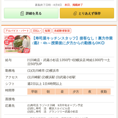
募集終了日時：8月9日
本日、掲載終了
詳細を見る
とりあえず保存
アルバイト・パート
日払い
短期
未経験者歓迎
【寿司屋キッチンスタッフ】接客なし！裏方作業
♪週2・4h～授業後に夕方からの勤務もOK◎
給与
⑴川崎店・武蔵小杉店:1350円~/⑵横浜店:時給1300円~+土
日50円UP
勤務地
(1)(3)川崎市 (2)横浜市
アクセス
(1)川崎駅 (2)横浜駅 (3)武蔵小杉駅
シフト
週2日以上 1日4時間以上
時間帯
早朝
朝
昼
夕方
夜
夜勤
面接地
応募先
(1)
寿司活 ラゾーナ川崎 9月中旬オープン予定
(2)
回し寿司 活 横浜スカイビル店
(3)
回し寿司 活 グランツリー武蔵小杉店