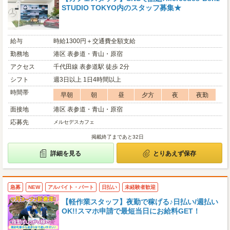
STUDIO TOKYO内のスタッフ募集★
給与
時給1300円＋交通費全額支給
勤務地
港区 表参道・青山・原宿
アクセス
千代田線 表参道駅 徒歩 2分
シフト
週3日以上 1日4時間以上
時間帯
早朝
朝
昼
夕方
夜
夜勤
面接地
港区 表参道・青山・原宿
応募先
メルセデスカフェ
掲載終了まであと32日
詳細を見る
とりあえず保存
急募
NEW
アルバイト・パート
日払い
未経験者歓迎
【軽作業スタッフ】夜勤で稼げる♪日払い/週払い
OK!!スマホ申請で最短当日にお給料GET！