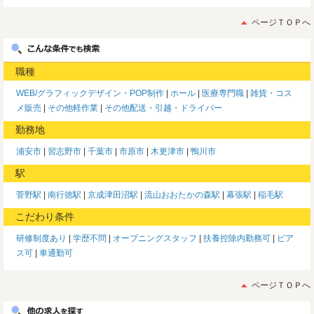
ページＴＯＰへ
職種
WEB/グラフィックデザイン・POP制作
ホール
医療専門職
雑貨・コス
メ販売
その他軽作業
その他配送・引越・ドライバー
勤務地
浦安市
習志野市
千葉市
市原市
木更津市
鴨川市
駅
菅野駅
南行徳駅
京成津田沼駅
流山おおたかの森駅
幕張駅
稲毛駅
こだわり条件
研修制度あり
学歴不問
オープニングスタッフ
扶養控除内勤務可
ピア
ス可
車通勤可
ページＴＯＰへ