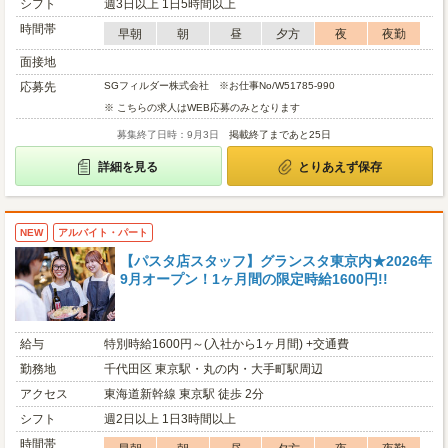
シフト
週3日以上 1日5時間以上
時間帯
早朝
朝
昼
夕方
夜
夜勤
面接地
応募先
SGフィルダー株式会社 ※お仕事No/W51785-990
※ こちらの求人はWEB応募のみとなります
募集終了日時：9月3日
掲載終了まであと25日
詳細を見る
とりあえず保存
NEW
アルバイト・パート
【パスタ店スタッフ】グランスタ東京内★2026年
9月オープン！1ヶ月間の限定時給1600円!!
給与
特別時給1600円～(入社から1ヶ月間) +交通費
勤務地
千代田区 東京駅・丸の内・大手町駅周辺
アクセス
東海道新幹線 東京駅 徒歩 2分
シフト
週2日以上 1日3時間以上
時間帯