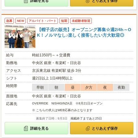
詳細を見る
とりあえず保存
急募
NEW
アルバイト・パート
短期
未経験者歓迎
【帽子店の販売】オープニング募集☆週2/4h～O
K！ノルマなし♪楽しく接客したい方大歓迎◎
給与
時給1350円～＋交通費
勤務地
中央区 銀座・有楽町・日比谷
アクセス
京浜東北線 有楽町駅 徒歩 3分
シフト
週2日以上 1日4時間以上
時間帯
早朝
朝
昼
夕方
夜
夜勤
面接地
中央区 銀座・有楽町・日比谷
応募先
OVERRIDE NISHIGINZA店 ※8月21日オープン
※ こちらの求人はWEB応募のみとなります
募集終了日時：9月3日
掲載終了まであと25日
詳細を見る
とりあえず保存