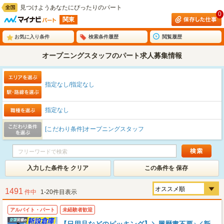
見つけようあなたにぴったりのパート
0
関東
お気に入り条件
検索条件履歴
閲覧履歴
オープニングスタッフのパート求人募集情報
指定なし/指定なし
指定なし
[こだわり条件]オープニングスタッフ
入力した条件を クリア
この条件を 保存
1491
件中
1-20件目表示
アルバイト・パート
未経験者歓迎