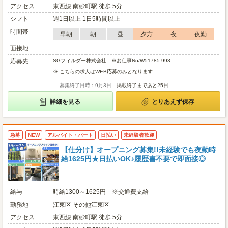
アクセス
東西線 南砂町駅 徒歩 5分
シフト
週1日以上 1日5時間以上
時間帯
早朝
朝
昼
夕方
夜
夜勤
面接地
応募先
SGフィルダー株式会社 ※お仕事No/W51785-993
※ こちらの求人はWEB応募のみとなります
募集終了日時：9月3日
掲載終了まであと25日
詳細を見る
とりあえず保存
急募
NEW
アルバイト・パート
日払い
未経験者歓迎
【仕分け】オープニング募集!!未経験でも夜勤時
給1625円★日払いOK♪履歴書不要で即面接◎
給与
時給1300～1625円 ※交通費支給
勤務地
江東区 その他江東区
アクセス
東西線 南砂町駅 徒歩 5分