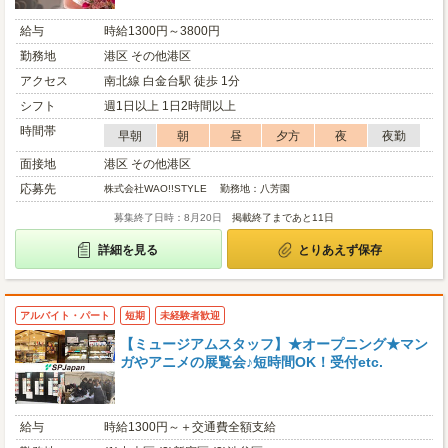
給与
時給1300円～3800円
勤務地
港区 その他港区
アクセス
南北線 白金台駅 徒歩 1分
シフト
週1日以上 1日2時間以上
時間帯
早朝
朝
昼
夕方
夜
夜勤
面接地
港区 その他港区
応募先
株式会社WAO!!STYLE 勤務地：八芳園
募集終了日時：8月20日
掲載終了まであと11日
詳細を見る
とりあえず保存
アルバイト・パート
短期
未経験者歓迎
【ミュージアムスタッフ】★オープニング★マン
ガやアニメの展覧会♪短時間OK！受付etc.
給与
時給1300円～＋交通費全額支給