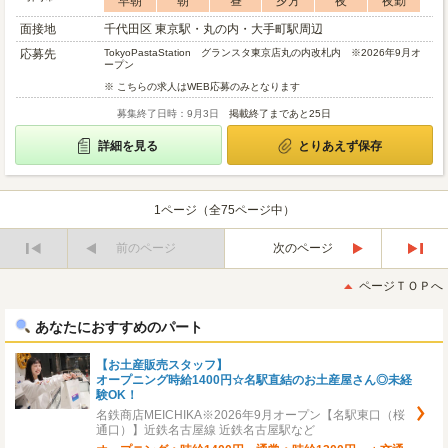
早朝
朝
昼
夕方
夜
夜勤
面接地
千代田区 東京駅・丸の内・大手町駅周辺
応募先
TokyoPastaStation グランスタ東京店丸の内改札内 ※2026年9月オ
ープン
※ こちらの求人はWEB応募のみとなります
募集終了日時：9月3日
掲載終了まであと25日
詳細を見る
とりあえず保存
1ページ（全75ページ中）
前のページ
次のページ
最
最
初
後
ページＴＯＰへ
へ
へ
あなたにおすすめのパート
【お土産販売スタッフ】
オープニング時給1400円☆名駅直結のお土産屋さん◎未経
験OK！
名鉄商店MEICHIKA※2026年9月オープン【名駅東口（桜
通口）】近鉄名古屋線 近鉄名古屋駅など