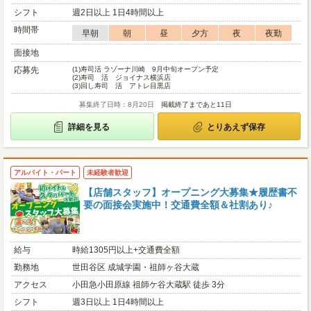
シフト
週2日以上 1日4時間以上
時間帯
早朝
朝
昼
夕方
夜
夜勤
面接地
応募先
(1)
寿司活 ラゾーナ川崎 9月中旬オープン予定
(2)
寿司 活 ジョイナス横浜店
(3)
回し寿司 活 アトレ目黒店
募集終了日時：8月20日
掲載終了まであと11日
詳細を見る
とりあえず保存
アルバイト・パート
未経験者歓迎
【店舗スタッフ】オープニング大募集★履歴書不
要の面接会実施中！交通費全額＆社割あり♪
給与
時給1305円以上+交通費全額
勤務地
世田谷区 成城学園・祖師ヶ谷大蔵
アクセス
小田急小田原線 祖師ケ谷大蔵駅 徒歩 3分
シフト
週3日以上 1日4時間以上