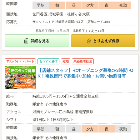
時間帯
早朝
朝
昼
夕方
夜
夜勤
面接地
世田谷区 成城学園・祖師ヶ谷大蔵
応募先
サミットストア 祖師谷大蔵駅北口店 (店舗コード168)
募集終了日時：8月20日
掲載終了まであと11日
詳細を見る
とりあえず保存
アルバイト・パート
もうすぐ終了
短期
未経験者歓迎
【店鋪スタッフ】≪オープニング募集≫3時間~O
K！複数部門で募集中♪加給・お買い物割引有
給与
時給1305円～1505円＋交通費全額支給
勤務地
鎌倉市 その他鎌倉市
アクセス
湘南モノレール江の島線 湘南深沢駅
シフト
週1日以上 1日3時間以上
時間帯
早朝
朝
昼
夕方
夜
夜勤
面接地
鎌倉市 その他鎌倉市