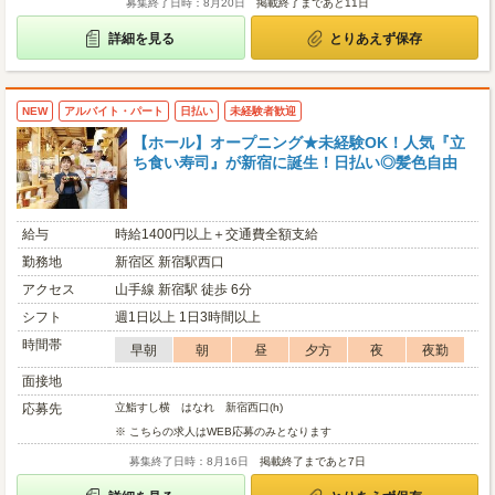
募集終了日時：8月20日
掲載終了まであと11日
詳細を見る
とりあえず保存
NEW
アルバイト・パート
日払い
未経験者歓迎
【ホール】オープニング★未経験OK！人気『立
ち食い寿司』が新宿に誕生！日払い◎髪色自由
給与
時給1400円以上＋交通費全額支給
勤務地
新宿区 新宿駅西口
アクセス
山手線 新宿駅 徒歩 6分
シフト
週1日以上 1日3時間以上
時間帯
早朝
朝
昼
夕方
夜
夜勤
面接地
応募先
立鮨すし横 はなれ 新宿西口(h)
※ こちらの求人はWEB応募のみとなります
募集終了日時：8月16日
掲載終了まであと7日