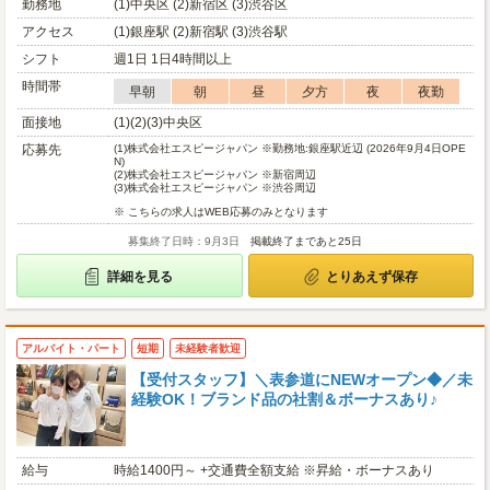
勤務地
(1)中央区 (2)新宿区 (3)渋谷区
アクセス
(1)銀座駅 (2)新宿駅 (3)渋谷駅
シフト
週1日 1日4時間以上
時間帯
早朝
朝
昼
夕方
夜
夜勤
面接地
(1)(2)(3)中央区
応募先
(1)
株式会社エスピージャパン ※勤務地:銀座駅近辺 (2026年9月4日OPE
N)
(2)
株式会社エスピージャパン ※新宿周辺
(3)
株式会社エスピージャパン ※渋谷周辺
※ こちらの求人はWEB応募のみとなります
募集終了日時：9月3日
掲載終了まであと25日
詳細を見る
とりあえず保存
アルバイト・パート
短期
未経験者歓迎
【受付スタッフ】＼表参道にNEWオープン◆／未
経験OK！ブランド品の社割＆ボーナスあり♪
給与
時給1400円～ +交通費全額支給 ※昇給・ボーナスあり