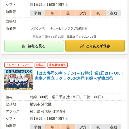
シフト
週1日以上 1日3時間以上
時間帯
早朝
朝
昼
夕方
夜
夜勤
面接地
応募先
つばめグリル キュービックプラザ新横浜店
募集終了日時：8月31日
掲載終了まであと23日
詳細を見る
とりあえず保存
アルバイト・パート
日払い
未経験者歓迎
【はま寿司のキッチン(～17時)】週1日2H～OK！
家事と両立ラクラク♪お寿司も握らず簡単◎
給与
時給1300円＋曜日手当(土+70円、日祝+100円)
勤務地
横浜市 港北区
アクセス
横浜線 菊名駅 徒歩 9分
シフト
週1日以上 1日2時間以上
時間帯
早朝
朝
昼
夕方
夜
夜勤