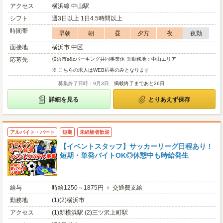
アクセス
横浜線 中山駅
シフト
週3日以上 1日4.5時間以上
時間帯
早朝
朝
昼
夕方
夜
夜勤
面接地
横浜市 中区
応募先
横浜市s&cパーキング共同事業体 ※勤務地：中山エリア
※ こちらの求人はWEB応募のみとなります
募集終了日時：9月3日
掲載終了まであと26日
詳細を見る
とりあえず保存
アルバイト・パート
短期
未経験者歓迎
【イベントスタッフ】サッカーリーグ日程あり！
短期・単発バイトOK◎休憩中も時給発生
給与
時給1250～1875円 ＋ 交通費支給
勤務地
(1)(2)横浜市
アクセス
(1)新横浜駅 (2)三ツ沢上町駅