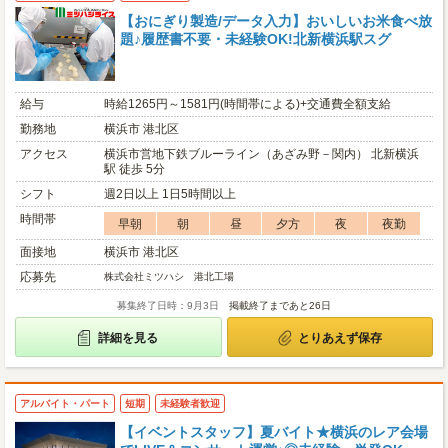
【おにぎり製造/データ入力】おいしいお米食べ放
題♪履歴書不要・未経験OK!北新横浜駅スグ
給与
時給1265円～1581円(時間帯による)+交通費全額支給
勤務地
横浜市 港北区
アクセス
横浜市営地下鉄ブルーライン（あざみ野－関内） 北新横浜
駅 徒歩 5分
シフト
週2日以上 1日5時間以上
時間帯
早朝
朝
昼
夕方
夜
夜勤
面接地
横浜市 港北区
応募先
株式会社ミツハシ 港北工場
募集終了日時：9月3日
掲載終了まであと26日
詳細を見る
とりあえず保存
アルバイト・パート
短期
未経験者歓迎
【イベントスタッフ】夏バイト★横浜のレア会場