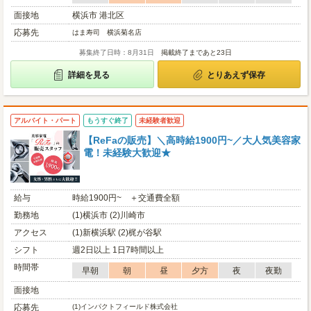
面接地
横浜市 港北区
応募先
はま寿司 横浜菊名店
募集終了日時：8月31日
掲載終了まであと23日
詳細を見る
とりあえず保存
アルバイト・パート
もうすぐ終了
未経験者歓迎
【ReFaの販売】＼高時給1900円~／大人気美容家
電！未経験大歓迎★
給与
時給1900円~ ＋交通費全額
勤務地
(1)横浜市 (2)川崎市
アクセス
(1)新横浜駅 (2)梶が谷駅
シフト
週2日以上 1日7時間以上
時間帯
早朝
朝
昼
夕方
夜
夜勤
面接地
応募先
(1)
インパクトフィールド株式会社