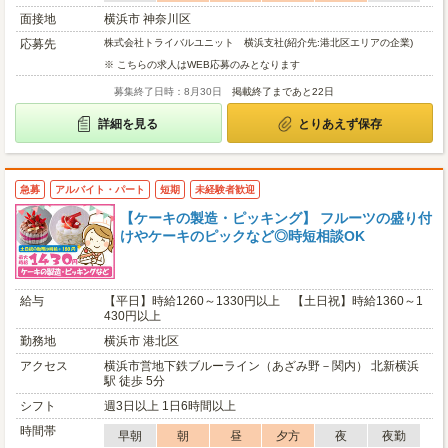
面接地
横浜市 神奈川区
応募先
株式会社トライバルユニット 横浜支社(紹介先:港北区エリアの企業)
※ こちらの求人はWEB応募のみとなります
募集終了日時：8月30日
掲載終了まであと22日
詳細を見る
とりあえず保存
急募
アルバイト・パート
短期
未経験者歓迎
【ケーキの製造・ピッキング】 フルーツの盛り付
けやケーキのピックなど◎時短相談OK
給与
【平日】時給1260～1330円以上 【土日祝】時給1360～1
430円以上
勤務地
横浜市 港北区
アクセス
横浜市営地下鉄ブルーライン（あざみ野－関内） 北新横浜
駅 徒歩 5分
シフト
週3日以上 1日6時間以上
時間帯
早朝
朝
昼
夕方
夜
夜勤