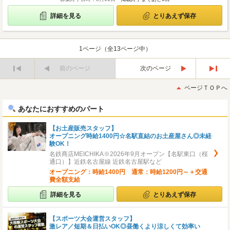
詳細を見る
とりあえず保存
1ページ（全13ページ中）
前のページ
次のページ
最
最
初
後
ページＴＯＰへ
へ
へ
あなたにおすすめのパート
【お土産販売スタッフ】
オープニング時給1400円☆名駅直結のお土産屋さん◎未経
験OK！
名鉄商店MEICHIKA※2026年9月オープン【名駅東口（桜
通口）】近鉄名古屋線 近鉄名古屋駅など
オープニング：時給1400円 通常：時給1200円～＋交通
費全額支給
詳細を見る
とりあえず保存
【スポーツ大会運営スタッフ】
激レア／短期＆日払いOK◎昼働くより涼しくて効率い