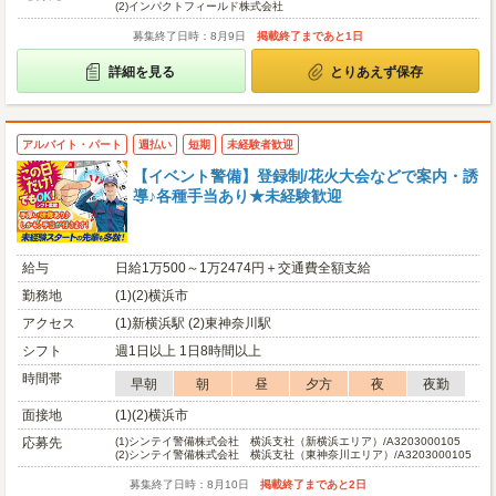
(2)
インパクトフィールド株式会社
募集終了日時：8月9日
掲載終了まであと1日
詳細を見る
とりあえず保存
アルバイト・パート
週払い
短期
未経験者歓迎
【イベント警備】登録制/花火大会などで案内・誘
導♪各種手当あり★未経験歓迎
給与
日給1万500～1万2474円＋交通費全額支給
勤務地
(1)(2)横浜市
アクセス
(1)新横浜駅 (2)東神奈川駅
シフト
週1日以上 1日8時間以上
時間帯
早朝
朝
昼
夕方
夜
夜勤
面接地
(1)(2)横浜市
応募先
(1)
シンテイ警備株式会社 横浜支社（新横浜エリア）/A3203000105
(2)
シンテイ警備株式会社 横浜支社（東神奈川エリア）/A3203000105
募集終了日時：8月10日
掲載終了まであと2日