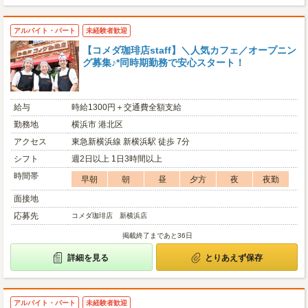
アルバイト・パート
未経験者歓迎
【コメダ珈琲店staff】＼人気カフェ／オープニン
グ募集♪*同時期勤務で安心スタート！
給与
時給1300円＋交通費全額支給
勤務地
横浜市 港北区
アクセス
東急新横浜線 新横浜駅 徒歩 7分
シフト
週2日以上 1日3時間以上
時間帯
早朝
朝
昼
夕方
夜
夜勤
面接地
応募先
コメダ珈琲店 新横浜店
掲載終了まであと36日
詳細を見る
とりあえず保存
アルバイト・パート
未経験者歓迎