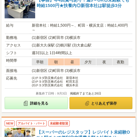
【事務】年4回賞与あり！週3～OK◎未経験でも
時給1500円★扶養内◎新宿本社は駅徒歩3分
給与
新宿本社：時給1,500円～、町田・横浜支店：時給1,400円
～
勤務地
(1)新宿区 (2)町田市 (3)横浜市
アクセス
(1)新大久保駅 (2)鶴川駅 (3)大倉山駅
シフト
週3日以上 1日4時間以上
時間帯
早朝
朝
昼
夕方
夜
夜勤
面接地
(1)新宿区 (2)町田市 (3)横浜市
応募先
(1)
チヨダ防災株式会社 新宿本社
(2)
チヨダ防災株式会社 町田支店
(3)
チヨダ防災株式会社 横浜本店
募集終了日時：9月3日
掲載終了まであと26日
詳細を見る
とりあえず保存
NEW
アルバイト・パート
未経験者歓迎
【スーパーのレジスタッフ】レジバイト未経験O