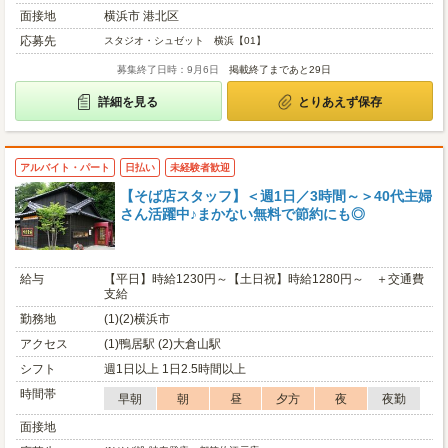
面接地
横浜市 港北区
応募先
スタジオ・シュゼット 横浜【01】
募集終了日時：9月6日
掲載終了まであと29日
詳細を見る
とりあえず保存
アルバイト・パート
日払い
未経験者歓迎
【そば店スタッフ】＜週1日／3時間～＞40代主婦
さん活躍中♪まかない無料で節約にも◎
給与
【平日】時給1230円～【土日祝】時給1280円～ ＋交通費
支給
勤務地
(1)(2)横浜市
アクセス
(1)鴨居駅 (2)大倉山駅
シフト
週1日以上 1日2.5時間以上
時間帯
早朝
朝
昼
夕方
夜
夜勤
面接地