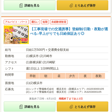
詳細を見る
とりあえず保存
アルバイト・パート
週払い
短期
未経験者歓迎
【工事現場での交通誘導】登録制/日勤・夜勤が選
べる♪早上がりでも日給保証あり◎
給与
日給1万500円＋交通費全額支給
勤務地
(1)横浜市 (2)川崎市
アクセス
(1)新横浜駅 (2)川崎駅
シフト
週1日以上 1日8時間以上
時間帯
早朝
朝
昼
夕方
夜
夜勤
面接地
(1)(2)横浜市
応募先
(1)
シンテイ警備株式会社 横浜支社（新横浜エリア）/A3203000105
(2)
シンテイ警備株式会社 横浜支社（川崎エリア）/A3203000105
募集終了日時：8月10日
掲載終了まであと2日
詳細を見る
とりあえず保存