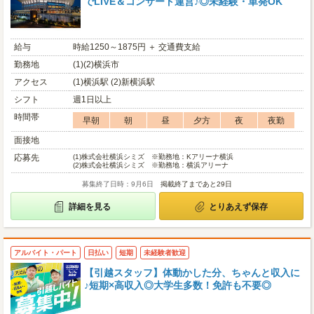
でLIVE＆コンサート運営♪◎未経験・単発OK
給与
時給1250～1875円 ＋ 交通費支給
勤務地
(1)(2)横浜市
アクセス
(1)横浜駅 (2)新横浜駅
シフト
週1日以上
時間帯
早朝
朝
昼
夕方
夜
夜勤
面接地
応募先
(1)
株式会社横浜シミズ ※勤務地：Kアリーナ横浜
(2)
株式会社横浜シミズ ※勤務地：横浜アリーナ
募集終了日時：9月6日
掲載終了まであと29日
詳細を見る
とりあえず保存
アルバイト・パート
日払い
短期
未経験者歓迎
【引越スタッフ】体動かした分、ちゃんと収入に
♪短期×高収入◎大学生多数！免許も不要◎