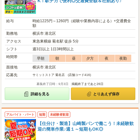
K！駅チカで便利◎交通費全額＆社割あり♪
給与
時給1225円～1260円（経験や業務内容による）+交通費全
額
勤務地
横浜市 港北区
アクセス
東急東横線 菊名駅 徒歩 5分
シフト
週3日以上 1日3時間以上
時間帯
早朝
朝
昼
夕方
夜
夜勤
面接地
横浜市 港北区
応募先
サミットストア 菊名店 (店舗コード416)
募集終了日時：9月3日
掲載終了まであと26日
詳細を見る
とりあえず保存
アルバイト・パート
短期
未経験者歓迎
【仕分け・製造】山崎製パンで働こう！未経験歓
迎の簡単作業♪週１～短期もOK◎