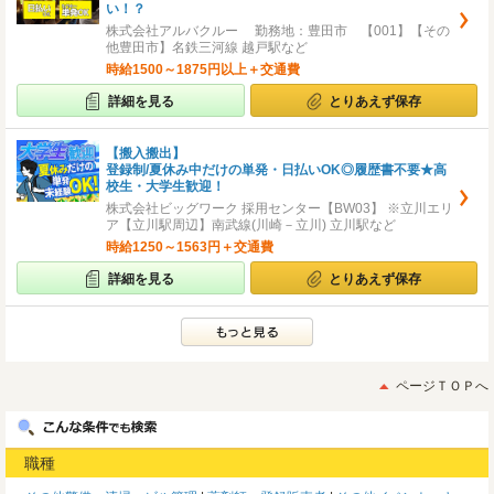
い！？
株式会社アルバクルー 勤務地：豊田市 【001】【その
他豊田市】名鉄三河線 越戸駅など
時給1500～1875円以上＋交通費
詳細を見る
とりあえず保存
【搬入搬出】
登録制/夏休み中だけの単発・日払いOK◎履歴書不要★高
校生・大学生歓迎！
株式会社ビッグワーク 採用センター【BW03】 ※立川エリ
ア【立川駅周辺】南武線(川崎－立川) 立川駅など
時給1250～1563円＋交通費
詳細を見る
とりあえず保存
ページＴＯＰへ
職種