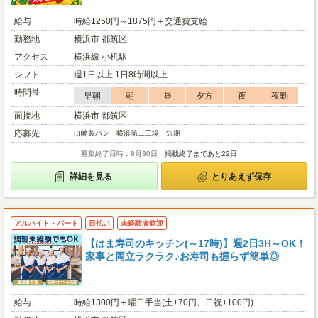
給与
時給1250円～1875円＋交通費支給
勤務地
横浜市 都筑区
アクセス
横浜線 小机駅
シフト
週1日以上 1日8時間以上
時間帯
早朝
朝
昼
夕方
夜
夜勤
面接地
横浜市 都筑区
応募先
山崎製パン 横浜第二工場 短期
募集終了日時：8月30日
掲載終了まであと22日
詳細を見る
とりあえず保存
アルバイト・パート
日払い
未経験者歓迎
【はま寿司のキッチン(～17時)】週2日3H～OK！
家事と両立ラクラク♪お寿司も握らず簡単◎
給与
時給1300円＋曜日手当(土+70円、日祝+100円)