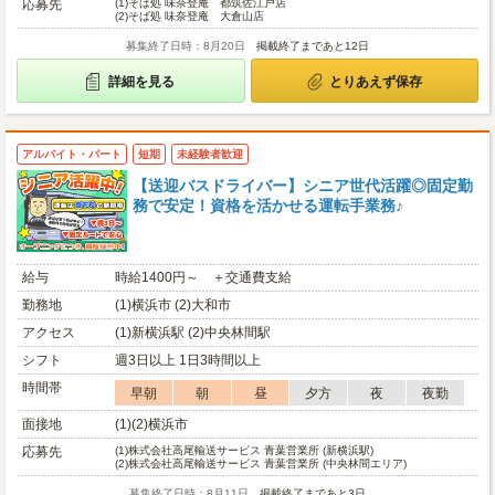
応募先
(1)
そば処 味奈登庵 都筑佐江戸店
(2)
そば処 味奈登庵 大倉山店
募集終了日時：8月20日
掲載終了まであと12日
詳細を見る
とりあえず保存
アルバイト・パート
短期
未経験者歓迎
【送迎バスドライバー】シニア世代活躍◎固定勤
務で安定！資格を活かせる運転手業務♪
給与
時給1400円～ ＋交通費支給
勤務地
(1)横浜市 (2)大和市
アクセス
(1)新横浜駅 (2)中央林間駅
シフト
週3日以上 1日3時間以上
時間帯
早朝
朝
昼
夕方
夜
夜勤
面接地
(1)(2)横浜市
応募先
(1)
株式会社高尾輸送サービス 青葉営業所 (新横浜駅)
(2)
株式会社高尾輸送サービス 青葉営業所 (中央林間エリア)
募集終了日時：8月11日
掲載終了まであと3日