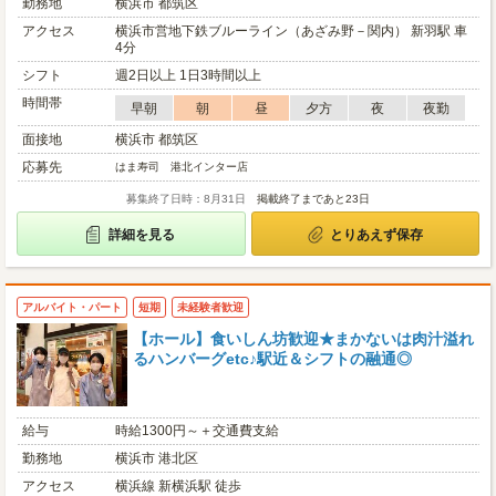
勤務地
横浜市 都筑区
アクセス
横浜市営地下鉄ブルーライン（あざみ野－関内） 新羽駅 車
4分
シフト
週2日以上 1日3時間以上
時間帯
早朝
朝
昼
夕方
夜
夜勤
面接地
横浜市 都筑区
応募先
はま寿司 港北インター店
募集終了日時：8月31日
掲載終了まであと23日
詳細を見る
とりあえず保存
アルバイト・パート
短期
未経験者歓迎
【ホール】食いしん坊歓迎★まかないは肉汁溢れ
るハンバーグetc♪駅近＆シフトの融通◎
給与
時給1300円～＋交通費支給
勤務地
横浜市 港北区
アクセス
横浜線 新横浜駅 徒歩