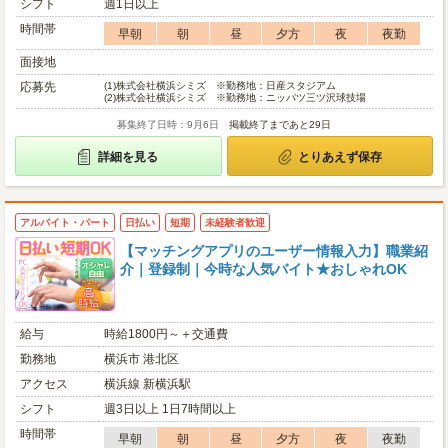
シフト
週1日以上
時間帯
早朝
朝
昼
夕方
夜
夜勤
面接地
応募先
(1)
株式会社横浜シミズ ※勤務地：日産スタジアム
(2)
株式会社横浜シミズ ※勤務地：ニッパツ三ツ沢球技場
募集終了日時：9月6日
掲載終了まであと29日
詳細を見る
とりあえず保存
アルバイト・パート
日払い
短期
未経験者歓迎
【マッチングアプリのユーザー情報入力】職業紹
介｜登録制｜今時な人気バイト★おしゃれOK
給与
時給1800円～＋交通費
勤務地
横浜市 港北区
アクセス
横浜線 新横浜駅
シフト
週3日以上 1日7時間以上
時間帯
早朝
朝
昼
夕方
夜
夜勤