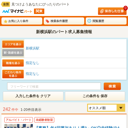
見つけようあなたにぴったりのパート
0
関東
お気に入り条件
検索条件履歴
閲覧履歴
新横浜駅のパート求人募集情報
新横浜駅
指定なし
指定なし
入力した条件を クリア
この条件を 保存
242
件中
1-20件目表示
アルバイト・パート
未経験者歓迎