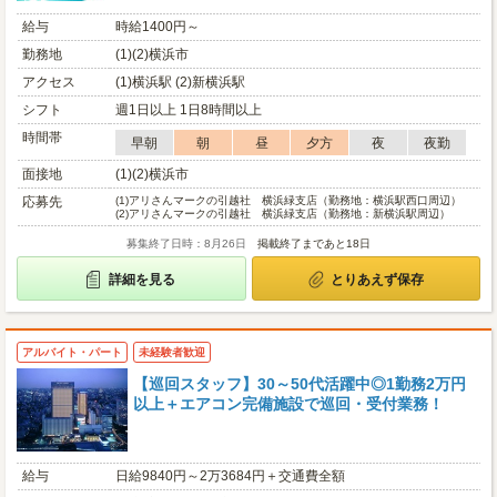
給与
時給1400円～
勤務地
(1)(2)横浜市
アクセス
(1)横浜駅 (2)新横浜駅
シフト
週1日以上 1日8時間以上
時間帯
早朝
朝
昼
夕方
夜
夜勤
面接地
(1)(2)横浜市
応募先
(1)
アリさんマークの引越社 横浜緑支店（勤務地：横浜駅西口周辺）
(2)
アリさんマークの引越社 横浜緑支店（勤務地：新横浜駅周辺）
募集終了日時：8月26日
掲載終了まであと18日
詳細を見る
とりあえず保存
アルバイト・パート
未経験者歓迎
【巡回スタッフ】30～50代活躍中◎1勤務2万円
以上＋エアコン完備施設で巡回・受付業務！
給与
日給9840円～2万3684円＋交通費全額