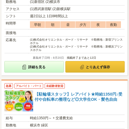
勤務地
(1)新宿区 (2)横浜市
アクセス
(1)西武新宿駅 (2)新横浜駅
シフト
週2日以上 1日8時間以上
時間帯
早朝
朝
昼
夕方
夜
夜勤
面接地
応募先
(1)
株式会社オリエンタル・ガード・リサーチ ※勤務地：新宿プリンス
ホテル
(2)
株式会社オリエンタル・ガード・リサーチ ※勤務地：新横浜プリン
スホテル
募集終了日時：8月20日
掲載終了まであと12日
詳細を見る
とりあえず保存
急募
アルバイト・パート
未経験者歓迎
【駐輪場スタッフ】レアバイト★時給1350円♪受
付や自転車の整理など◎大学生OK・髪色自由
給与
時給1350円～ + 交通費支給
勤務地
横浜市 緑区