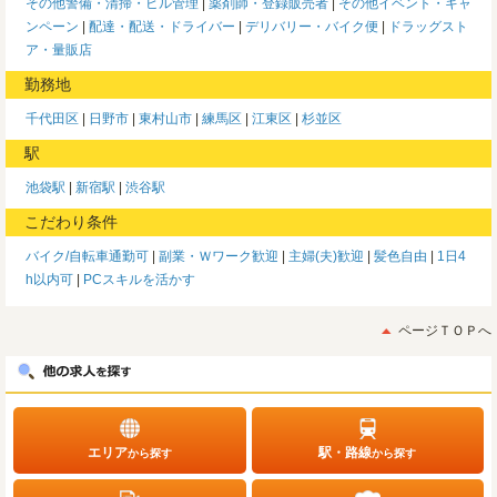
その他警備・清掃・ビル管理
薬剤師・登録販売者
その他イベント・キャ
ンペーン
配達・配送・ドライバー
デリバリー・バイク便
ドラッグスト
ア・量販店
勤務地
千代田区
日野市
東村山市
練馬区
江東区
杉並区
駅
池袋駅
新宿駅
渋谷駅
こだわり条件
バイク/自転車通勤可
副業・Ｗワーク歓迎
主婦(夫)歓迎
髪色自由
1日4
h以内可
PCスキルを活かす
ページＴＯＰへ
エリア
駅・路線
から探す
から探す