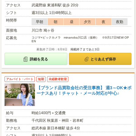
アクセス
武蔵野線 東浦和駅 徒歩 20分
シフト
週3日以上 1日4時間以上
時間帯
早朝
朝
昼
夕方
夜
夜勤
面接地
川口市 鳩ヶ谷
応募先
コジマ×ビックカメラ minanoba川口店（仮称） ※9月17日NEW OP
EN
募集終了日時：8月9日
掲載終了まであと3日
詳細を見る
とりあえず保存
アルバイト・パート
短期
未経験者歓迎
【ブランド品買取会社の受注事務】 週3～OK★ボ
ーナスあり！チャット・メール対応が中心♪
給与
時給1400円＋交通費
勤務地
千代田区 秋葉原・神田・岩本町
アクセス
総武本線 新日本橋駅 徒歩 4分
シフト
週3日以上 1日8時間以上