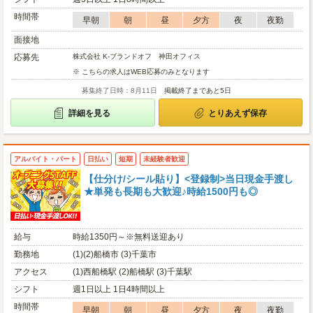
時間帯
早朝
朝
昼
夕方
夜
夜勤
面接地
応募先
株式会社 K-ブランドオフ 神田オフィス
※ こちらの求人はWEB応募のみとなります
募集終了日時：8月11日
掲載終了まであと5日
詳細を見る
とりあえず保存
アルバイト・パート
日払い
短期
未経験者歓迎
【仕分け/シール貼り】<登録制>当日現金手渡し
★単発も長期も大歓迎♪時給1500円も◎
給与
時給1350円～※無料送迎あり
勤務地
(1)(2)船橋市 (3)千葉市
アクセス
(1)西船橋駅 (2)船橋駅 (3)千葉駅
シフト
週1日以上 1日4時間以上
時間帯
早朝
朝
昼
夕方
夜
夜勤