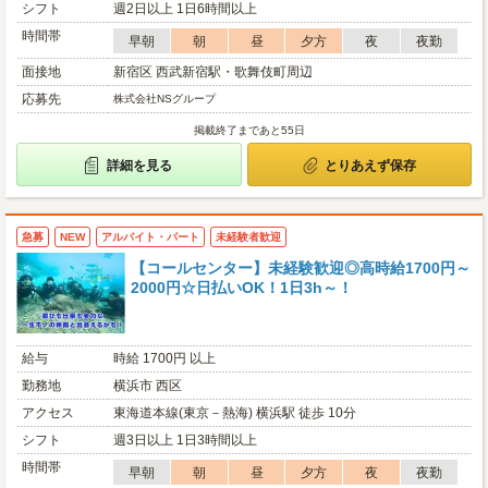
シフト
週2日以上 1日6時間以上
時間帯
早朝
朝
昼
夕方
夜
夜勤
面接地
新宿区 西武新宿駅・歌舞伎町周辺
応募先
株式会社NSグループ
掲載終了まであと55日
詳細を見る
とりあえず保存
急募
NEW
アルバイト・パート
未経験者歓迎
【コールセンター】未経験歓迎◎高時給1700円～
2000円☆日払いOK！1日3h～！
給与
時給 1700円 以上
勤務地
横浜市 西区
アクセス
東海道本線(東京－熱海) 横浜駅 徒歩 10分
シフト
週3日以上 1日3時間以上
時間帯
早朝
朝
昼
夕方
夜
夜勤