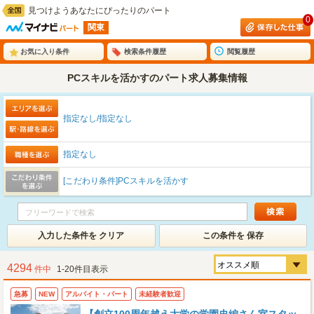
見つけようあなたにぴったりのパート
0
関東
お気に入り条件
検索条件履歴
閲覧履歴
PCスキルを活かすのパート求人募集情報
指定なし/指定なし
指定なし
[こだわり条件]PCスキルを活かす
入力した条件を クリア
この条件を 保存
4294
件中
1-20件目表示
急募
NEW
アルバイト・パート
未経験者歓迎