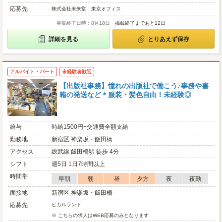
応募先
株式会社未来堂 東京オフィス
募集終了日時：8月18日
掲載終了まであと12日
詳細を見る
とりあえず保存
アルバイト・パート
未経験者歓迎
【出版社事務】憧れの出版社で働こう♪事務や書
籍の発送など＊服装・髪色自由！未経験◎
給与
時給1500円+交通費全額支給
勤務地
新宿区 神楽坂・飯田橋
アクセス
総武線 飯田橋駅 徒歩 4分
シフト
週5日 1日7時間以上
時間帯
早朝
朝
昼
夕方
夜
夜勤
面接地
新宿区 神楽坂・飯田橋
応募先
ヒカルランド
※ こちらの求人はWEB応募のみとなります