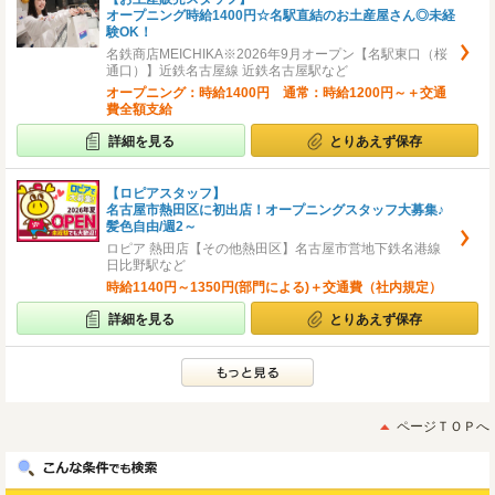
オープニング時給1400円☆名駅直結のお土産屋さん◎未経
験OK！
名鉄商店MEICHIKA※2026年9月オープン【名駅東口（桜
通口）】近鉄名古屋線 近鉄名古屋駅など
オープニング：時給1400円 通常：時給1200円～＋交通
費全額支給
詳細を見る
とりあえず保存
【ロピアスタッフ】
名古屋市熱田区に初出店！オープニングスタッフ大募集♪
髪色自由/週2～
ロピア 熱田店【その他熱田区】名古屋市営地下鉄名港線
日比野駅など
時給1140円～1350円(部門による)＋交通費（社内規定）
詳細を見る
とりあえず保存
ページＴＯＰへ