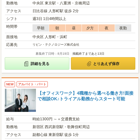
勤務地
中央区 東京駅・八重洲・京橋周辺
アクセス
日比谷線 人形町駅 徒歩 2分
シフト
週3日 1日4時間以上
時間帯
早朝
朝
昼
夕方
夜
夜勤
面接地
中央区 人形町・浜町
応募先
リビン・テクノロジーズ株式会社
募集終了日時：8月19日
掲載終了まであと13日
詳細を見る
とりあえず保存
NEW
アルバイト・パート
【オフィスワーク】4職種から選べる働き方!面接
で相談OK♪トライアル勤務からスタート可能
給与
時給1300円 ～＋交通費支給
勤務地
新宿区 西武新宿駅・歌舞伎町周辺
アクセス
副都心線 東新宿駅 徒歩 1分