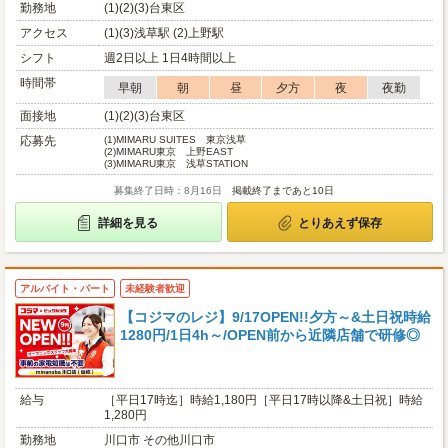
勤務地
(1)(2)(3)台東区
アクセス
(1)(3)浅草駅 (2)上野駅
シフト
週2日以上 1日4時間以上
時間帯
早朝
朝
昼
夕方
夜
夜勤
面接地
(1)(2)(3)台東区
応募先
(1)
MIMARU SUITES 東京浅草
(2)
MIMARU東京 上野EAST
(3)
MIMARU東京 浅草STATION
募集終了日時：8月16日
掲載終了まであと10日
詳細を見る
とりあえず保存
アルバイト・パート
未経験者歓迎
【コジマのレジ】9/17OPEN!!夕方～&土日祝時給
1280円/1日4h～/OPEN前から近隣店舗で研修◎
給与
［平日17時迄］時給1,180円［平日17時以降&土日祝］時給
1,280円
勤務地
川口市 その他川口市