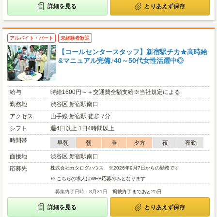
詳細を見る
とりあえず保存
アルバイト・パート
未経験者歓迎
【コールセンタースタッフ】新宿駅チカ★高時給
&マニュアル完備♪40～50代女性活躍中◎
給与
時給1600円～＋交通費全額支給※当社規定による
勤務地
渋谷区 新宿駅南口
アクセス
山手線 新宿駅 徒歩 7分
シフト
週4日以上 1日4時間以上
時間帯
早朝
朝
昼
夕方
夜
夜勤
面接地
渋谷区 新宿駅南口
応募先
株式会社カタログハウス ※2026年9月7日からの勤務です
※ こちらの求人はWEB応募のみとなります
募集終了日時：8月31日
掲載終了まであと25日
詳細を見る
とりあえず保存