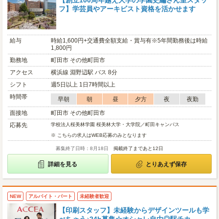
【創立100周年越え大学の学園史編さん室スタッ
フ】学芸員やアーキビスト資格を活かせます
給与
時給1,600円+交通費全額支給・賞与有※5年間勤務後は時給
1,800円
勤務地
町田市 その他町田市
アクセス
横浜線 淵野辺駅 バス 8分
シフト
週5日以上 1日7時間以上
時間帯
早朝
朝
昼
夕方
夜
夜勤
面接地
町田市 その他町田市
応募先
学校法人桜美林学園 桜美林大学・大学院／町田キャンパス
※ こちらの求人はWEB応募のみとなります
募集終了日時：8月18日
掲載終了まであと12日
詳細を見る
とりあえず保存
NEW
アルバイト・パート
未経験者歓迎
【印刷スタッフ】未経験からデザインツールも学