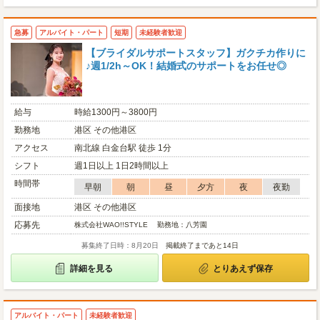
急募
アルバイト・パート
短期
未経験者歓迎
【ブライダルサポートスタッフ】ガクチカ作りに
♪週1/2h～OK！結婚式のサポートをお任せ◎
給与
時給1300円～3800円
勤務地
港区 その他港区
アクセス
南北線 白金台駅 徒歩 1分
シフト
週1日以上 1日2時間以上
時間帯
早朝
朝
昼
夕方
夜
夜勤
面接地
港区 その他港区
応募先
株式会社WAO!!STYLE 勤務地：八芳園
募集終了日時：8月20日
掲載終了まであと14日
詳細を見る
とりあえず保存
アルバイト・パート
未経験者歓迎