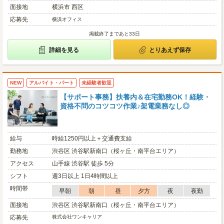
面接地
横浜市 西区
応募先
横浜オフィス
掲載終了まであと33日
詳細を見る
とりあえず保存
NEW
アルバイト・パート
未経験者歓迎
【サポート事務】扶養内＆在宅勤務OK！経験・
資格不問のコツコツ作業♪架電業務なし◎
給与
時給1250円以上＋交通費支給
勤務地
渋谷区 渋谷駅新南口（桜ヶ丘・南平台エリア）
アクセス
山手線 渋谷駅 徒歩 5分
シフト
週3日以上 1日4時間以上
時間帯
早朝
朝
昼
夕方
夜
夜勤
面接地
渋谷区 渋谷駅新南口（桜ヶ丘・南平台エリア）
応募先
株式会社ワンキャリア