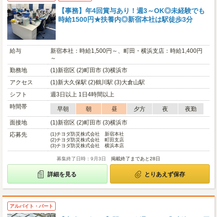
【事務】年4回賞与あり！週3～OK◎未経験でも
時給1500円★扶養内◎新宿本社は駅徒歩3分
給与
新宿本社：時給1,500円～、町田・横浜支店：時給1,400円
～
勤務地
(1)新宿区 (2)町田市 (3)横浜市
アクセス
(1)新大久保駅 (2)鶴川駅 (3)大倉山駅
シフト
週3日以上 1日4時間以上
時間帯
早朝
朝
昼
夕方
夜
夜勤
面接地
(1)新宿区 (2)町田市 (3)横浜市
応募先
(1)
チヨダ防災株式会社 新宿本社
(2)
チヨダ防災株式会社 町田支店
(3)
チヨダ防災株式会社 横浜本店
募集終了日時：9月3日
掲載終了まであと28日
詳細を見る
とりあえず保存
アルバイト・パート