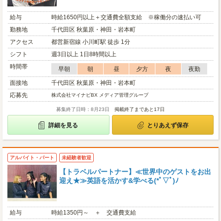
給与
時給1650円以上＋交通費全額支給 ※稼働分の速払い可
勤務地
千代田区 秋葉原・神田・岩本町
アクセス
都営新宿線 小川町駅 徒歩 1分
シフト
週3日以上 1日8時間以上
時間帯
早朝
朝
昼
夕方
夜
夜勤
面接地
千代田区 秋葉原・神田・岩本町
応募先
株式会社マイナビBX メディア管理グループ
募集終了日時：8月23日
掲載終了まであと17日
詳細を見る
とりあえず保存
アルバイト・パート
未経験者歓迎
【トラベルパートナー】≪世界中のゲストをお出
迎え★≫英語を活かす&学べる(*ﾟ▽ﾟ)ﾉ
給与
時給1350円～ ＋ 交通費支給