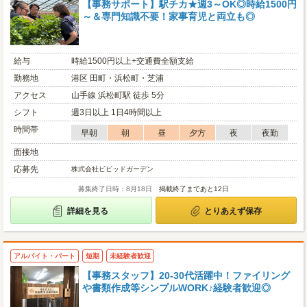
【事務サポート】駅チカ★週3～OK◎時給1500円
～＆専門知識不要！家事育児と両立も◎
給与
時給1500円以上+交通費全額支給
勤務地
港区 田町・浜松町・芝浦
アクセス
山手線 浜松町駅 徒歩 5分
シフト
週3日以上 1日4時間以上
時間帯
早朝
朝
昼
夕方
夜
夜勤
面接地
応募先
株式会社ビビッドガーデン
募集終了日時：8月18日
掲載終了まであと12日
詳細を見る
とりあえず保存
アルバイト・パート
短期
未経験者歓迎
【事務スタッフ】20-30代活躍中！ファイリング
や書類作成等シンプルWORK♪経験者歓迎◎