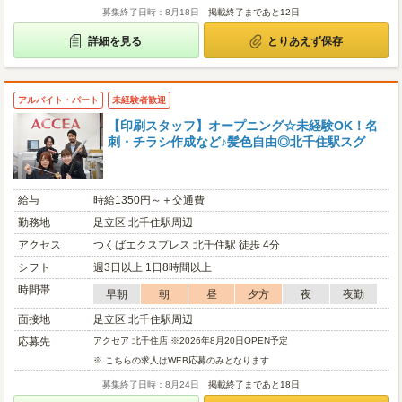
募集終了日時：8月18日
掲載終了まであと12日
詳細を見る
とりあえず保存
アルバイト・パート
未経験者歓迎
【印刷スタッフ】オープニング☆未経験OK！名
刺・チラシ作成など♪髪色自由◎北千住駅スグ
給与
時給1350円～＋交通費
勤務地
足立区 北千住駅周辺
アクセス
つくばエクスプレス 北千住駅 徒歩 4分
シフト
週3日以上 1日8時間以上
時間帯
早朝
朝
昼
夕方
夜
夜勤
面接地
足立区 北千住駅周辺
応募先
アクセア 北千住店 ※2026年8月20日OPEN予定
※ こちらの求人はWEB応募のみとなります
募集終了日時：8月24日
掲載終了まであと18日