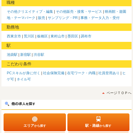
職種
その他クリエイティブ・編集
その他販売・接客・サービス
映画館・遊園
地・テーマパーク
販売
サンプリング・PR
事務・データ入力・受付
勤務地
西東京市
荒川区
板橋区
東村山市
墨田区
調布市
駅
池袋駅
新宿駅
渋谷駅
こだわり条件
PCスキルが身に付く
社会保険完備
在宅ワーク・内職
社員登用あり
ヒ
ゲ可
ネイル可
ページＴＯＰへ
エリア
駅・路線
から探す
から探す