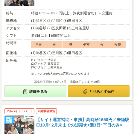
給与
時給1350～1688円以上（深夜割増含む）＋交通費
勤務地
(1)渋谷区 (2)品川区 (3)世田谷区
アクセス
(1)渋谷駅 (2)五反田駅 (3)三軒茶屋駅
シフト
週3日以上 1日8時間以上
時間帯
早朝
朝
昼
夕方
夜
夜勤
面接地
(1)渋谷区 (2)品川区 (3)世田谷区
応募先
(1)
アクセア 渋谷店
(2)
アクセア 五反田店
(3)
アクセア 三軒茶屋店
※ こちらの求人はWEB応募のみとなります
募集終了日時：8月25日
掲載終了まであと19日
詳細を見る
とりあえず保存
アルバイト・パート
未経験者歓迎
【サイト運営補助・事務】高時給1650円／未経験
◎10月~2月末までの短期★<週3日~平日のみ>