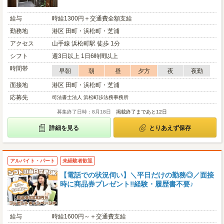
給与
時給1300円＋交通費全額支給
勤務地
港区 田町・浜松町・芝浦
アクセス
山手線 浜松町駅 徒歩 1分
シフト
週3日以上 1日6時間以上
時間帯
早朝
朝
昼
夕方
夜
夜勤
面接地
港区 田町・浜松町・芝浦
応募先
司法書士法人 浜松町歩法務事務所
募集終了日時：8月18日
掲載終了まであと12日
詳細を見る
とりあえず保存
アルバイト・パート
未経験者歓迎
【電話での状況伺い】＼平日だけの勤務◎／面接
時に商品券プレゼント‼経験・履歴書不要♪
給与
時給1600円～＋交通費支給