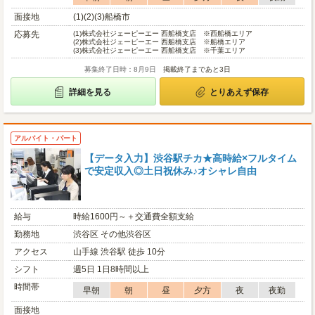
面接地
(1)(2)(3)船橋市
応募先
(1)
株式会社ジェーピーエー 西船橋支店 ※西船橋エリア
(2)
株式会社ジェーピーエー 西船橋支店 ※船橋エリア
(3)
株式会社ジェーピーエー 西船橋支店 ※千葉エリア
募集終了日時：8月9日
掲載終了まであと3日
詳細を見る
とりあえず保存
アルバイト・パート
【データ入力】渋谷駅チカ★高時給×フルタイム
で安定収入◎土日祝休み♪オシャレ自由
給与
時給1600円～＋交通費全額支給
勤務地
渋谷区 その他渋谷区
アクセス
山手線 渋谷駅 徒歩 10分
シフト
週5日 1日8時間以上
時間帯
早朝
朝
昼
夕方
夜
夜勤
面接地