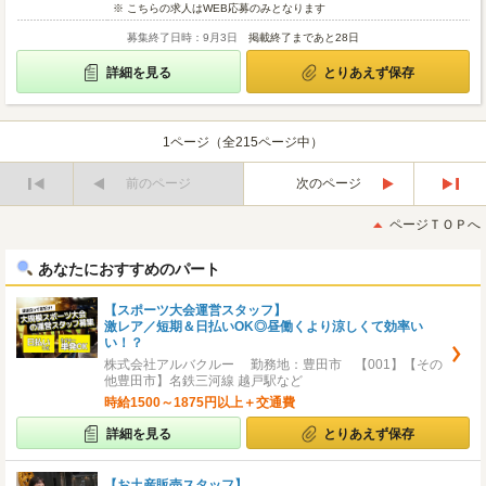
※ こちらの求人はWEB応募のみとなります
募集終了日時：9月3日
掲載終了まであと28日
詳細を見る
とりあえず保存
1ページ（全215ページ中）
前のページ
次のページ
最
最
初
後
ページＴＯＰへ
へ
へ
あなたにおすすめのパート
【スポーツ大会運営スタッフ】
激レア／短期＆日払いOK◎昼働くより涼しくて効率い
い！？
株式会社アルバクルー 勤務地：豊田市 【001】【その
他豊田市】名鉄三河線 越戸駅など
時給1500～1875円以上＋交通費
詳細を見る
とりあえず保存
【お土産販売スタッフ】