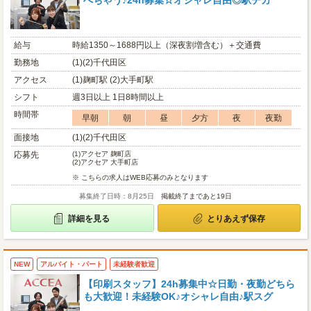
べちゃう♪24h募集☆オシャレ自由◎駅チカ
給与
時給1350～1688円以上（深夜割増含む）＋交通費
勤務地
(1)(2)千代田区
アクセス
(1)麹町駅 (2)大手町駅
シフト
週3日以上 1日8時間以上
時間帯
早朝
朝
昼
夕方
夜
夜勤
面接地
(1)(2)千代田区
応募先
(1)
アクセア 麹町店
(2)
アクセア 大手町店
※ こちらの求人はWEB応募のみとなります
募集終了日時：8月25日
掲載終了まであと19日
詳細を見る
とりあえず保存
NEW
アルバイト・パート
未経験者歓迎
【印刷スタッフ】24h募集中☆日勤・夜勤どちら
も大歓迎！未経験OK♪オシャレ自由♪駅スグ