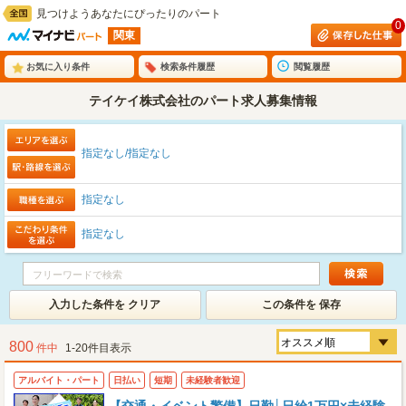
見つけようあなたにぴったりのパート
0
関東
お気に入り条件
検索条件履歴
閲覧履歴
テイケイ株式会社のパート求人募集情報
指定なし/指定なし
指定なし
指定なし
入力した条件を クリア
この条件を 保存
800
件中
1-20件目表示
アルバイト・パート
日払い
短期
未経験者歓迎