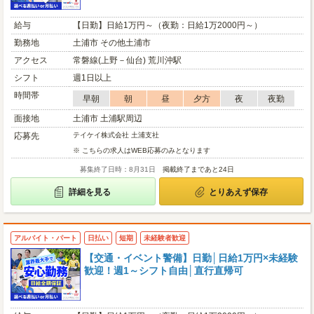
給与
【日勤】日給1万円～（夜勤：日給1万2000円～）
勤務地
土浦市 その他土浦市
アクセス
常磐線(上野－仙台) 荒川沖駅
シフト
週1日以上
時間帯
早朝
朝
昼
夕方
夜
夜勤
面接地
土浦市 土浦駅周辺
応募先
テイケイ株式会社 土浦支社
※ こちらの求人はWEB応募のみとなります
募集終了日時：8月31日
掲載終了まであと24日
詳細を見る
とりあえず保存
アルバイト・パート
日払い
短期
未経験者歓迎
【交通・イベント警備】日勤│日給1万円×未経験
歓迎！週1～シフト自由│直行直帰可