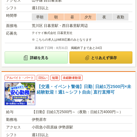
アクセス
山手線 西日暮里駅
シフト
週1日以上
時間帯
早朝
朝
昼
夕方
夜
夜勤
面接地
荒川区 日暮里駅・西日暮里駅周辺
応募先
テイケイ株式会社 日暮里支社
※ こちらの求人はWEB応募のみとなります
募集終了日時：8月31日
掲載終了まであと24日
詳細を見る
とりあえず保存
アルバイト・パート
日払い
短期
未経験者歓迎
【交通・イベント警備】日勤│日給1万2500円×未
経験歓迎！週1～シフト自由│直行直帰可
給与
【日勤】日給1万2500円～（夜勤：日給1万4000円～）
勤務地
伊勢原市
アクセス
小田急小田原線 伊勢原駅
シフト
週1日以上