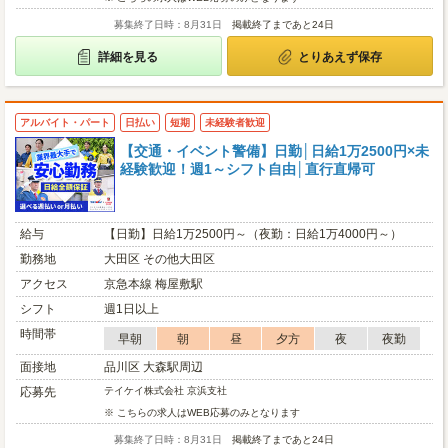
募集終了日時：8月31日
掲載終了まであと24日
詳細を見る
とりあえず保存
アルバイト・パート
日払い
短期
未経験者歓迎
【交通・イベント警備】日勤│日給1万2500円×未
経験歓迎！週1～シフト自由│直行直帰可
給与
【日勤】日給1万2500円～（夜勤：日給1万4000円～）
勤務地
大田区 その他大田区
アクセス
京急本線 梅屋敷駅
シフト
週1日以上
時間帯
早朝
朝
昼
夕方
夜
夜勤
面接地
品川区 大森駅周辺
応募先
テイケイ株式会社 京浜支社
※ こちらの求人はWEB応募のみとなります
募集終了日時：8月31日
掲載終了まであと24日