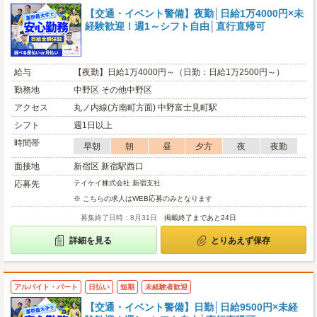
【交通・イベント警備】夜勤│日給1万4000円×未
経験歓迎！週1～シフト自由│直行直帰可
給与
【夜勤】日給1万4000円～（日勤：日給1万2500円～）
勤務地
中野区 その他中野区
アクセス
丸ノ内線(方南町方面) 中野富士見町駅
シフト
週1日以上
時間帯
早朝
朝
昼
夕方
夜
夜勤
面接地
新宿区 新宿駅西口
応募先
テイケイ株式会社 新宿支社
※ こちらの求人はWEB応募のみとなります
募集終了日時：8月31日
掲載終了まであと24日
詳細を見る
とりあえず保存
アルバイト・パート
日払い
短期
未経験者歓迎
【交通・イベント警備】日勤│日給9500円×未経