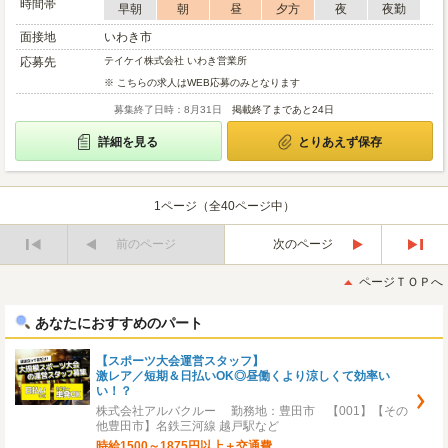
時間帯
早朝
朝
昼
夕方
夜
夜勤
面接地
いわき市
応募先
テイケイ株式会社 いわき営業所
※ こちらの求人はWEB応募のみとなります
募集終了日時：8月31日
掲載終了まであと24日
詳細を見る
とりあえず保存
1ページ（全40ページ中）
前のページ
次のページ
最
最
初
後
ページＴＯＰへ
へ
へ
あなたにおすすめのパート
【スポーツ大会運営スタッフ】
激レア／短期＆日払いOK◎昼働くより涼しくて効率い
い！？
株式会社アルバクルー 勤務地：豊田市 【001】【その
他豊田市】名鉄三河線 越戸駅など
時給1500～1875円以上＋交通費