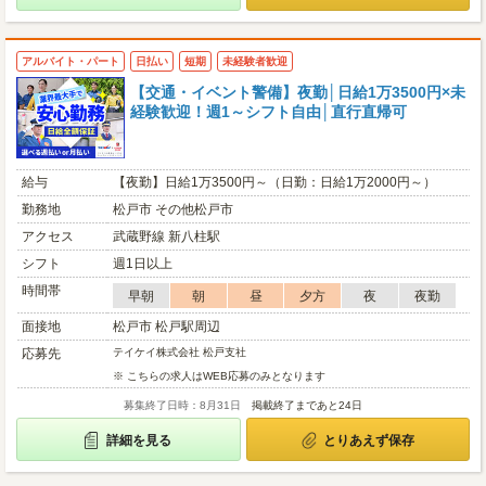
アルバイト・パート
日払い
短期
未経験者歓迎
【交通・イベント警備】夜勤│日給1万3500円×未
経験歓迎！週1～シフト自由│直行直帰可
給与
【夜勤】日給1万3500円～（日勤：日給1万2000円～）
勤務地
松戸市 その他松戸市
アクセス
武蔵野線 新八柱駅
シフト
週1日以上
時間帯
早朝
朝
昼
夕方
夜
夜勤
面接地
松戸市 松戸駅周辺
応募先
テイケイ株式会社 松戸支社
※ こちらの求人はWEB応募のみとなります
募集終了日時：8月31日
掲載終了まであと24日
詳細を見る
とりあえず保存