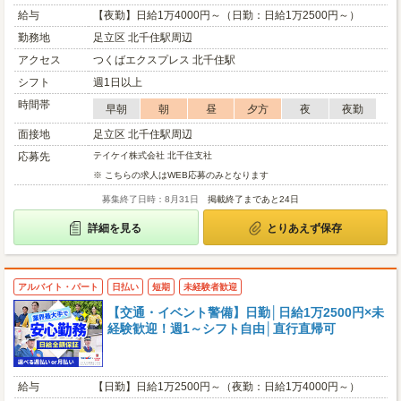
給与
【夜勤】日給1万4000円～（日勤：日給1万2500円～）
勤務地
足立区 北千住駅周辺
アクセス
つくばエクスプレス 北千住駅
シフト
週1日以上
時間帯
早朝
朝
昼
夕方
夜
夜勤
面接地
足立区 北千住駅周辺
応募先
テイケイ株式会社 北千住支社
※ こちらの求人はWEB応募のみとなります
募集終了日時：8月31日
掲載終了まであと24日
詳細を見る
とりあえず保存
アルバイト・パート
日払い
短期
未経験者歓迎
【交通・イベント警備】日勤│日給1万2500円×未
経験歓迎！週1～シフト自由│直行直帰可
給与
【日勤】日給1万2500円～（夜勤：日給1万4000円～）