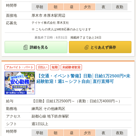
時間帯
早朝
朝
昼
夕方
夜
夜勤
面接地
厚木市 本厚木駅周辺
応募先
テイケイ株式会社 厚木支社
※ こちらの求人はWEB応募のみとなります
募集終了日時：8月31日
掲載終了まであと24日
詳細を見る
とりあえず保存
アルバイト・パート
日払い
短期
未経験者歓迎
【交通・イベント警備】日勤│日給1万2500円×未
経験歓迎！週1～シフト自由│直行直帰可
給与
【日勤】日給1万2500円～（夜勤：日給1万4000円～）
勤務地
練馬区 その他練馬区
アクセス
副都心線 地下鉄赤塚駅
シフト
週1日以上
時間帯
早朝
朝
昼
夕方
夜
夜勤