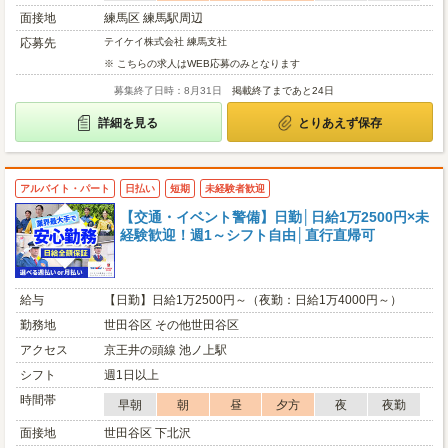
面接地
練馬区 練馬駅周辺
応募先
テイケイ株式会社 練馬支社
※ こちらの求人はWEB応募のみとなります
募集終了日時：8月31日
掲載終了まであと24日
詳細を見る
とりあえず保存
アルバイト・パート
日払い
短期
未経験者歓迎
【交通・イベント警備】日勤│日給1万2500円×未
経験歓迎！週1～シフト自由│直行直帰可
給与
【日勤】日給1万2500円～（夜勤：日給1万4000円～）
勤務地
世田谷区 その他世田谷区
アクセス
京王井の頭線 池ノ上駅
シフト
週1日以上
時間帯
早朝
朝
昼
夕方
夜
夜勤
面接地
世田谷区 下北沢