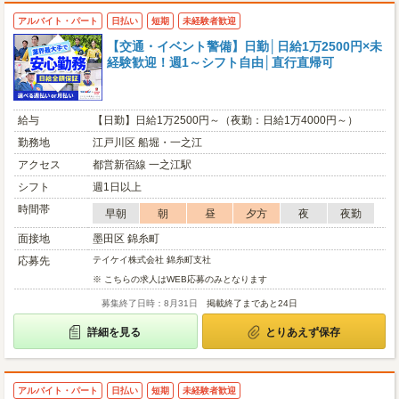
アルバイト・パート
日払い
短期
未経験者歓迎
【交通・イベント警備】日勤│日給1万2500円×未
経験歓迎！週1～シフト自由│直行直帰可
給与
【日勤】日給1万2500円～（夜勤：日給1万4000円～）
勤務地
江戸川区 船堀・一之江
アクセス
都営新宿線 一之江駅
シフト
週1日以上
時間帯
早朝
朝
昼
夕方
夜
夜勤
面接地
墨田区 錦糸町
応募先
テイケイ株式会社 錦糸町支社
※ こちらの求人はWEB応募のみとなります
募集終了日時：8月31日
掲載終了まであと24日
詳細を見る
とりあえず保存
アルバイト・パート
日払い
短期
未経験者歓迎