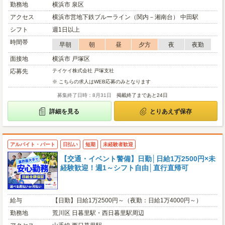
勤務地
横浜市 泉区
アクセス
横浜市営地下鉄ブルーライン（関内－湘南台） 中田駅
シフト
週1日以上
時間帯
早朝
朝
昼
夕方
夜
夜勤
面接地
横浜市 戸塚区
応募先
テイケイ株式会社 戸塚支社
※ こちらの求人はWEB応募のみとなります
募集終了日時：8月31日
掲載終了まであと24日
詳細を見る
とりあえず保存
アルバイト・パート
日払い
短期
未経験者歓迎
【交通・イベント警備】日勤│日給1万2500円×未
経験歓迎！週1～シフト自由│直行直帰可
給与
【日勤】日給1万2500円～（夜勤：日給1万4000円～）
勤務地
荒川区 日暮里駅・西日暮里駅周辺