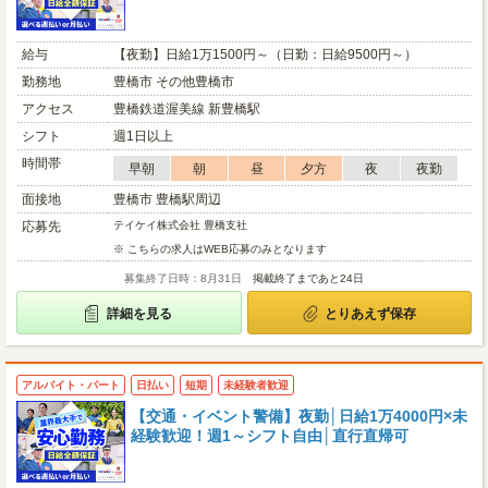
給与
【夜勤】日給1万1500円～（日勤：日給9500円～）
勤務地
豊橋市 その他豊橋市
アクセス
豊橋鉄道渥美線 新豊橋駅
シフト
週1日以上
時間帯
早朝
朝
昼
夕方
夜
夜勤
面接地
豊橋市 豊橋駅周辺
応募先
テイケイ株式会社 豊橋支社
※ こちらの求人はWEB応募のみとなります
募集終了日時：8月31日
掲載終了まであと24日
詳細を見る
とりあえず保存
アルバイト・パート
日払い
短期
未経験者歓迎
【交通・イベント警備】夜勤│日給1万4000円×未
経験歓迎！週1～シフト自由│直行直帰可