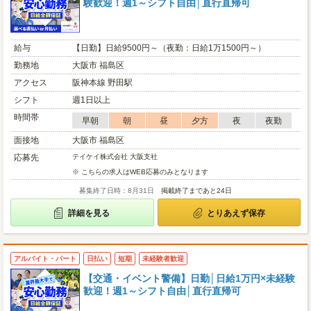
験歓迎！週1～シフト自由│直行直帰可
給与
【日勤】日給9500円～（夜勤：日給1万1500円～）
勤務地
大阪市 福島区
アクセス
阪神本線 野田駅
シフト
週1日以上
時間帯
早朝
朝
昼
夕方
夜
夜勤
面接地
大阪市 福島区
応募先
テイケイ株式会社 大阪支社
※ こちらの求人はWEB応募のみとなります
募集終了日時：8月31日
掲載終了まであと24日
詳細を見る
とりあえず保存
アルバイト・パート
日払い
短期
未経験者歓迎
【交通・イベント警備】日勤│日給1万円×未経験
歓迎！週1～シフト自由│直行直帰可