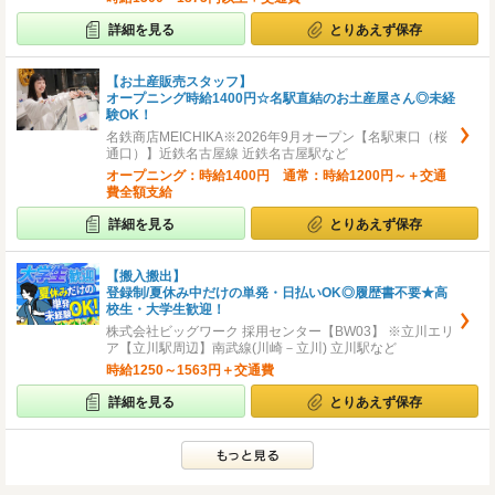
詳細を見る
とりあえず保存
【お土産販売スタッフ】
オープニング時給1400円☆名駅直結のお土産屋さん◎未経
験OK！
名鉄商店MEICHIKA※2026年9月オープン【名駅東口（桜
通口）】近鉄名古屋線 近鉄名古屋駅など
オープニング：時給1400円 通常：時給1200円～＋交通
費全額支給
詳細を見る
とりあえず保存
【搬入搬出】
登録制/夏休み中だけの単発・日払いOK◎履歴書不要★高
校生・大学生歓迎！
株式会社ビッグワーク 採用センター【BW03】 ※立川エリ
ア【立川駅周辺】南武線(川崎－立川) 立川駅など
時給1250～1563円＋交通費
詳細を見る
とりあえず保存