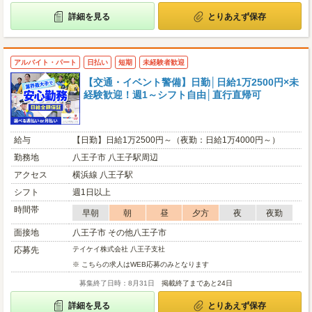
詳細を見る
とりあえず保存
アルバイト・パート
日払い
短期
未経験者歓迎
【交通・イベント警備】日勤│日給1万2500円×未
経験歓迎！週1～シフト自由│直行直帰可
給与
【日勤】日給1万2500円～（夜勤：日給1万4000円～）
勤務地
八王子市 八王子駅周辺
アクセス
横浜線 八王子駅
シフト
週1日以上
時間帯
早朝
朝
昼
夕方
夜
夜勤
面接地
八王子市 その他八王子市
応募先
テイケイ株式会社 八王子支社
※ こちらの求人はWEB応募のみとなります
募集終了日時：8月31日
掲載終了まであと24日
詳細を見る
とりあえず保存