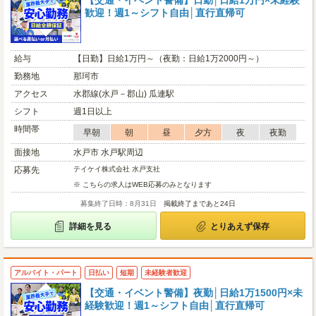
【交通・イベント警備】日勤│日給1万円×未経験
歓迎！週1～シフト自由│直行直帰可
給与
【日勤】日給1万円～（夜勤：日給1万2000円～）
勤務地
那珂市
アクセス
水郡線(水戸－郡山) 瓜連駅
シフト
週1日以上
時間帯
早朝
朝
昼
夕方
夜
夜勤
面接地
水戸市 水戸駅周辺
応募先
テイケイ株式会社 水戸支社
※ こちらの求人はWEB応募のみとなります
募集終了日時：8月31日
掲載終了まであと24日
詳細を見る
とりあえず保存
アルバイト・パート
日払い
短期
未経験者歓迎
【交通・イベント警備】夜勤│日給1万1500円×未
経験歓迎！週1～シフト自由│直行直帰可