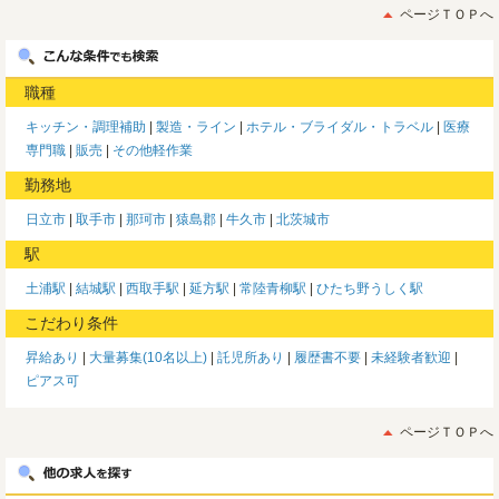
ページＴＯＰへ
職種
キッチン・調理補助
製造・ライン
ホテル・ブライダル・トラベル
医療
専門職
販売
その他軽作業
勤務地
日立市
取手市
那珂市
猿島郡
牛久市
北茨城市
駅
土浦駅
結城駅
西取手駅
延方駅
常陸青柳駅
ひたち野うしく駅
こだわり条件
昇給あり
大量募集(10名以上)
託児所あり
履歴書不要
未経験者歓迎
ピアス可
ページＴＯＰへ