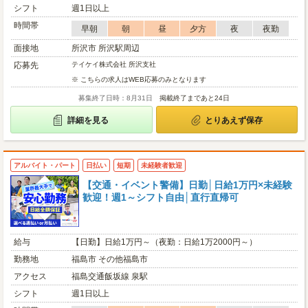
シフト
週1日以上
時間帯
早朝
朝
昼
夕方
夜
夜勤
面接地
所沢市 所沢駅周辺
応募先
テイケイ株式会社 所沢支社
※ こちらの求人はWEB応募のみとなります
募集終了日時：8月31日
掲載終了まであと24日
詳細を見る
とりあえず保存
アルバイト・パート
日払い
短期
未経験者歓迎
【交通・イベント警備】日勤│日給1万円×未経験
歓迎！週1～シフト自由│直行直帰可
給与
【日勤】日給1万円～（夜勤：日給1万2000円～）
勤務地
福島市 その他福島市
アクセス
福島交通飯坂線 泉駅
シフト
週1日以上