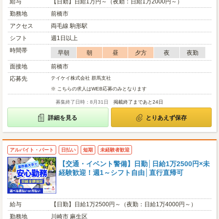
給与
【日勤】日給1万円～（夜勤：日給1万2000円～）
勤務地
前橋市
アクセス
両毛線 駒形駅
シフト
週1日以上
時間帯
早朝
朝
昼
夕方
夜
夜勤
面接地
前橋市
応募先
テイケイ株式会社 群馬支社
※ こちらの求人はWEB応募のみとなります
募集終了日時：8月31日
掲載終了まであと24日
詳細を見る
とりあえず保存
アルバイト・パート
日払い
短期
未経験者歓迎
【交通・イベント警備】日勤│日給1万2500円×未
経験歓迎！週1～シフト自由│直行直帰可
給与
【日勤】日給1万2500円～（夜勤：日給1万4000円～）
勤務地
川崎市 麻生区