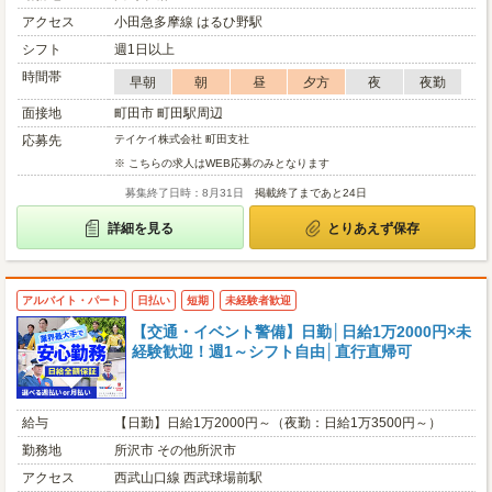
アクセス
小田急多摩線 はるひ野駅
シフト
週1日以上
時間帯
早朝
朝
昼
夕方
夜
夜勤
面接地
町田市 町田駅周辺
応募先
テイケイ株式会社 町田支社
※ こちらの求人はWEB応募のみとなります
募集終了日時：8月31日
掲載終了まであと24日
詳細を見る
とりあえず保存
アルバイト・パート
日払い
短期
未経験者歓迎
【交通・イベント警備】日勤│日給1万2000円×未
経験歓迎！週1～シフト自由│直行直帰可
給与
【日勤】日給1万2000円～（夜勤：日給1万3500円～）
勤務地
所沢市 その他所沢市
アクセス
西武山口線 西武球場前駅