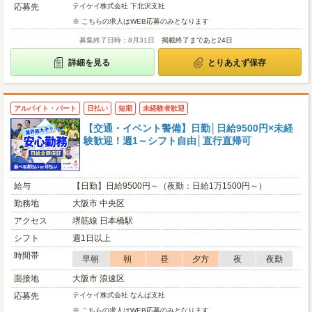
応募先
テイケイ株式会社 下北沢支社
※ こちらの求人はWEB応募のみとなります
募集終了日時：8月31日
掲載終了まであと24日
詳細を見る
とりあえず保存
アルバイト・パート
日払い
短期
未経験者歓迎
【交通・イベント警備】日勤│日給9500円×未経
験歓迎！週1～シフト自由│直行直帰可
給与
【日勤】日給9500円～（夜勤：日給1万1500円～）
勤務地
大阪市 中央区
アクセス
堺筋線 日本橋駅
シフト
週1日以上
時間帯
早朝
朝
昼
夕方
夜
夜勤
面接地
大阪市 浪速区
応募先
テイケイ株式会社 なんば支社
※ こちらの求人はWEB応募のみとなります