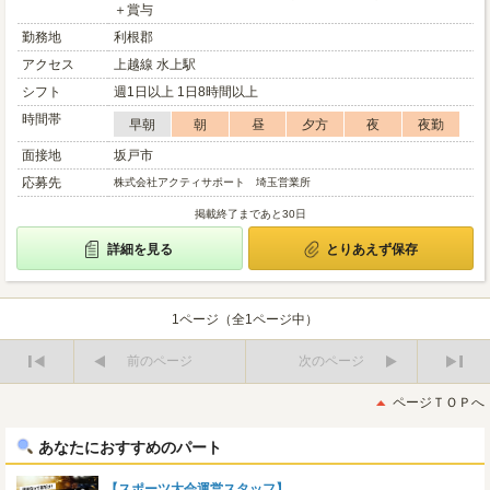
＋賞与
勤務地
利根郡
アクセス
上越線 水上駅
シフト
週1日以上 1日8時間以上
時間帯
早朝
朝
昼
夕方
夜
夜勤
面接地
坂戸市
応募先
株式会社アクティサポート 埼玉営業所
掲載終了まであと30日
詳細を見る
とりあえず保存
1ページ（全1ページ中）
前のページ
次のページ
最
最
初
後
ページＴＯＰへ
へ
へ
あなたにおすすめのパート
【スポーツ大会運営スタッフ】