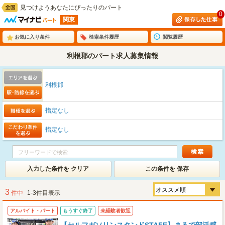
見つけようあなたにぴったりのパート
0
関東
お気に入り条件
検索条件履歴
閲覧履歴
利根郡のパート求人募集情報
利根郡
指定なし
指定なし
入力した条件を クリア
この条件を 保存
3
件中
1-3件目表示
アルバイト・パート
もうすぐ終了
未経験者歓迎