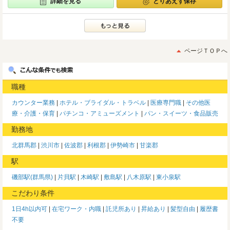
詳細を見る
とりあえず保存
ページＴＯＰへ
職種
カウンター業務
ホテル・ブライダル・トラベル
医療専門職
その他医
療・介護・保育
パチンコ・アミューズメント
パン・スイーツ・食品販売
勤務地
北群馬郡
渋川市
佐波郡
利根郡
伊勢崎市
甘楽郡
駅
磯部駅(群馬県)
片貝駅
木崎駅
敷島駅
八木原駅
東小泉駅
こだわり条件
1日4h以内可
在宅ワーク・内職
託児所あり
昇給あり
髪型自由
履歴書
不要