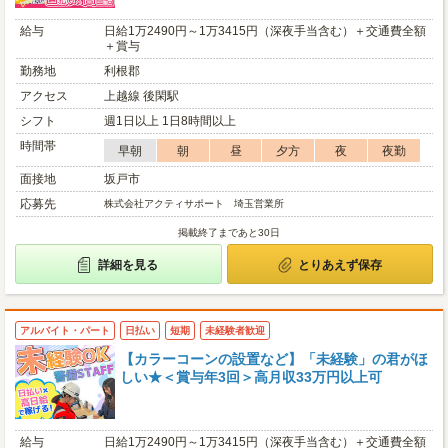
給与
日給1万2490円～1万3415円（深夜手当含む）＋交通費全額
＋賞与
勤務地
利根郡
アクセス
上越線 後閑駅
シフト
週1日以上 1日8時間以上
時間帯
早朝
朝
昼
夕方
夜
夜勤
面接地
坂戸市
応募先
株式会社アクティサポート 埼玉営業所
掲載終了まであと30日
詳細を見る
とりあえず保存
アルバイト・パート
日払い
短期
未経験者歓迎
【カラーコーンの設置など】「未経験」の君がほ
しい★＜賞与年3回＞高月収33万円以上可
給与
日給1万2490円～1万3415円（深夜手当含む）＋交通費全額