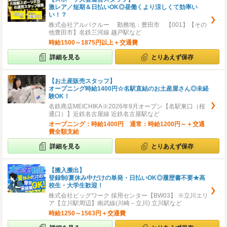
激レア／短期＆日払いOK◎昼働くより涼しくて効率い
い！？
株式会社アルバクルー 勤務地：豊田市 【001】【その
他豊田市】名鉄三河線 越戸駅など
時給1500～1875円以上＋交通費
詳細を見る
とりあえず保存
【お土産販売スタッフ】
オープニング時給1400円☆名駅直結のお土産屋さん◎未経
験OK！
名鉄商店MEICHIKA※2026年9月オープン【名駅東口（桜
通口）】近鉄名古屋線 近鉄名古屋駅など
オープニング：時給1400円 通常：時給1200円～＋交通
費全額支給
詳細を見る
とりあえず保存
【搬入搬出】
登録制/夏休み中だけの単発・日払いOK◎履歴書不要★高
校生・大学生歓迎！
株式会社ビッグワーク 採用センター【BW03】 ※立川エリ
ア【立川駅周辺】南武線(川崎－立川) 立川駅など
時給1250～1563円＋交通費