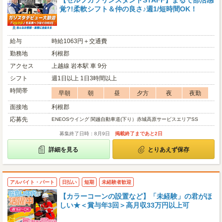
【セルフガソリンスタンドSTAFF】まるで部活感
覚?!柔軟シフト＆仲の良さ♪週1/短時間OK！
給与
時給1063円＋交通費
勤務地
利根郡
アクセス
上越線 岩本駅 車 9分
シフト
週1日以上 1日3時間以上
時間帯
早朝
朝
昼
夕方
夜
夜勤
面接地
利根郡
応募先
ENEOSウイング 関越自動車道(下り）赤城高原サービスエリアSS
募集終了日時：8月9日
掲載終了まであと2日
詳細を見る
とりあえず保存
アルバイト・パート
日払い
短期
未経験者歓迎
【カラーコーンの設置など】「未経験」の君がほ
しい★＜賞与年3回＞高月収33万円以上可