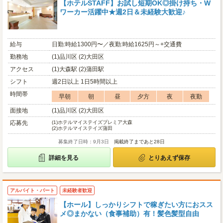
【ホテルSTAFF】お試し短期OK◎掛け持ち・W
ワーカー活躍中★週2日＆未経験大歓迎♪
給与
日勤:時給1300円〜／夜勤:時給1625円～+交通費
勤務地
(1)品川区 (2)大田区
アクセス
(1)大森駅 (2)蒲田駅
シフト
週2日以上 1日5時間以上
時間帯
早朝
朝
昼
夕方
夜
夜勤
面接地
(1)品川区 (2)大田区
応募先
(1)
ホテルマイステイズプレミア大森
(2)
ホテルマイステイズ蒲田
募集終了日時：9月3日
掲載終了まであと28日
詳細を見る
とりあえず保存
アルバイト・パート
未経験者歓迎
【ホール】しっかりシフトで稼ぎたい方におスス
メ◎まかない（食事補助）有！髪色髪型自由