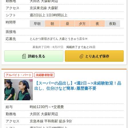
勤務地
大田区 大森駅周辺
アクセス
京浜東北線 大森駅
シフト
週2日以上 1日3時間以上
時間帯
早朝
朝
昼
夕方
夜
夜勤
面接地
応募先
とんかつ新宿さぼてん 大森とうきゅう店ＧＨ
募集終了日時：8月27日
掲載終了まであと21日
詳細を見る
とりあえず保存
アルバイト・パート
未経験者歓迎
【スーパーの品出し】<週2日～>未経験歓迎！品
出し、仕分けなど簡単♪履歴書不要
給与
時給1230円～+交通費
勤務地
大田区 大森駅周辺
アクセス
京急本線 平和島駅 徒歩 9分