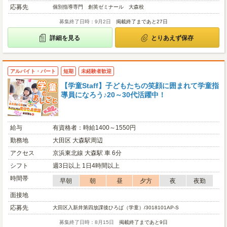
応募先
個別指導専門 創英ゼミナール 大森校
募集終了日時：9月2日
掲載終了まであと27日
詳細を見る
とりあえず保存
アルバイト・パート
短期
未経験者歓迎
【学童Staff】子どもたちの笑顔に囲まれて学童指
導員になろう♪20～30代活躍中！
給与
有資格者：時給1400～1550円
勤務地
大田区 大森駅周辺
アクセス
京浜東北線 大森駅 車 6分
シフト
週3日以上 1日4時間以上
時間帯
早朝
朝
昼
夕方
夜
夜勤
面接地
応募先
大田区入新井第四放課後ひろば（学童）/3018101AP-S
募集終了日時：8月15日
掲載終了まであと9日