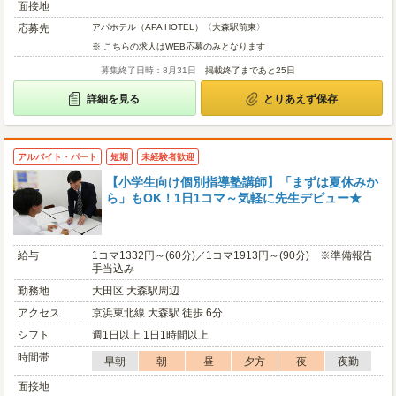
面接地
応募先
アパホテル（APA HOTEL）〈大森駅前東〉
※ こちらの求人はWEB応募のみとなります
募集終了日時：8月31日
掲載終了まであと25日
詳細を見る
とりあえず保存
アルバイト・パート
短期
未経験者歓迎
【小学生向け個別指導塾講師】「まずは夏休みか
ら」もOK！1日1コマ～気軽に先生デビュー★
給与
1コマ1332円～(60分)／1コマ1913円～(90分) ※準備報告
手当込み
勤務地
大田区 大森駅周辺
アクセス
京浜東北線 大森駅 徒歩 6分
シフト
週1日以上 1日1時間以上
時間帯
早朝
朝
昼
夕方
夜
夜勤
面接地