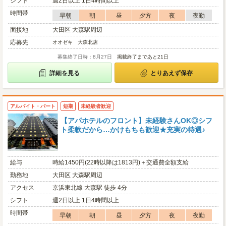
シフト
週2日以上 1日4時間以上
時間帯
早朝
朝
昼
夕方
夜
夜勤
面接地
大田区 大森駅周辺
応募先
オオゼキ 大森北店
募集終了日時：8月27日
掲載終了まであと21日
詳細を見る
とりあえず保存
アルバイト・パート
短期
未経験者歓迎
【アパホテルのフロント】未経験さんOK◎シフ
ト柔軟だから…かけもちも歓迎★充実の待遇♪
給与
時給1450円(22時以降は1813円)＋交通費全額支給
勤務地
大田区 大森駅周辺
アクセス
京浜東北線 大森駅 徒歩 4分
シフト
週2日以上 1日4時間以上
時間帯
早朝
朝
昼
夕方
夜
夜勤