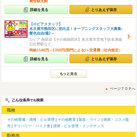
費全額支給
詳細を見る
とりあえず保存
【ロピアスタッフ】
名古屋市熱田区に初出店！オープニングスタッフ大募集♪
髪色自由/週2～
ロピア 熱田店【その他熱田区】名古屋市営地下鉄名港線
日比野駅など
時給1140円～1350円(部門による)＋交通費（社内規定）
詳細を見る
とりあえず保存
ページＴＯＰへ
職種
その他警備・清掃・ビル管理
その他教育
製造・ライン
雑貨・コスメ販
売
デリバリー・バイク便
清掃・ビル管理・メンテナンス
勤務地