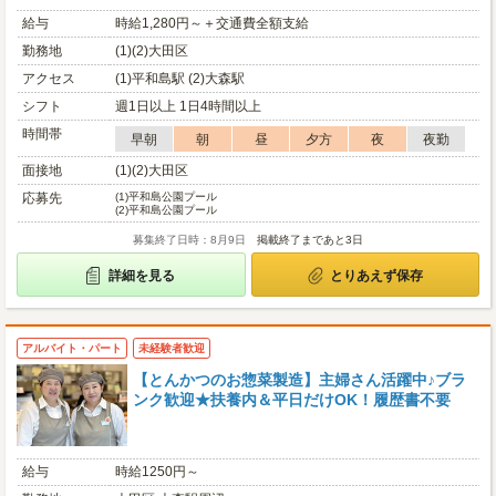
給与
時給1,280円～＋交通費全額支給
勤務地
(1)(2)大田区
アクセス
(1)平和島駅 (2)大森駅
シフト
週1日以上 1日4時間以上
時間帯
早朝
朝
昼
夕方
夜
夜勤
面接地
(1)(2)大田区
応募先
(1)
平和島公園プール
(2)
平和島公園プール
募集終了日時：8月9日
掲載終了まであと3日
詳細を見る
とりあえず保存
アルバイト・パート
未経験者歓迎
【とんかつのお惣菜製造】主婦さん活躍中♪ブラ
ンク歓迎★扶養内＆平日だけOK！履歴書不要
給与
時給1250円～