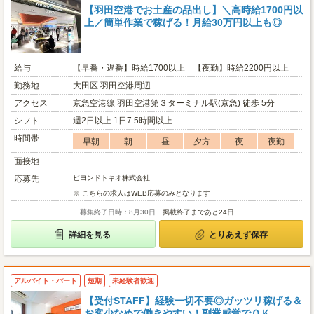
【羽田空港でお土産の品出し】＼高時給1700円以
上／簡単作業で稼げる！月給30万円以上も◎
給与
【早番・遅番】時給1700以上 【夜勤】時給2200円以上
勤務地
大田区 羽田空港周辺
アクセス
京急空港線 羽田空港第３ターミナル駅(京急) 徒歩 5分
シフト
週2日以上 1日7.5時間以上
時間帯
早朝
朝
昼
夕方
夜
夜勤
面接地
応募先
ビヨンドトキオ株式会社
※ こちらの求人はWEB応募のみとなります
募集終了日時：8月30日
掲載終了まであと24日
詳細を見る
とりあえず保存
アルバイト・パート
短期
未経験者歓迎
【受付STAFF】経験一切不要◎ガッツリ稼げる＆
お客少なめで働きやすい！副業感覚でＯＫ