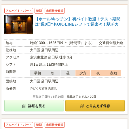
アルバイト・パート
短期
未経験者歓迎
【ホール/キッチン】初バイト歓迎！テスト期間
は"週0日"もOK♪LINEシフトで超楽々！駅チカ
給与
時給1300～1625円以上（時間帯による） ＋交通費全額支給
勤務地
大田区 蒲田駅周辺
アクセス
京浜東北線 蒲田駅 徒歩 3分
シフト
週1日以上 1日3時間以上
時間帯
早朝
朝
昼
夕方
夜
夜勤
面接地
大田区 蒲田駅周辺
応募先
のどぐろ酒場 浜吉丸
募集終了日時：8月26日
掲載終了まであと20日
詳細を見る
とりあえず保存
アルバイト・パート
短期
未経験者歓迎