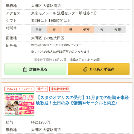
勤務地
大田区 大森駅周辺
アクセス
東京モノレール 流通センター駅 徒歩 5分
シフト
週2日以上 1日5時間以上
時間帯
早朝
朝
昼
夕方
夜
夜勤
面接地
大田区 その他大田区
応募先
株式会社ホロニック※平和島センター
※ こちらの求人はWEB応募のみとなります
募集終了日時：8月20日
掲載終了まであと14日
詳細を見る
とりあえず保存
アルバイト・パート
週払い
未経験者歓迎
【スタジオアリスの受付】11月までの短期★未経
験歓迎！土日のみで講義やサークルと両立♪
給与
時給1280円
勤務地
大田区 大森駅周辺