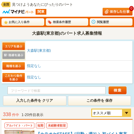
見つけようあなたにぴったりのパート
0
関東
お気に入り条件
検索条件履歴
閲覧履歴
大森駅(東京都)のパート求人募集情報
大森駅(東京都)
指定なし
指定なし
入力した条件を クリア
この条件を 保存
338
件中
1-20件目表示
アルバイト・パート
短期
未経験者歓迎