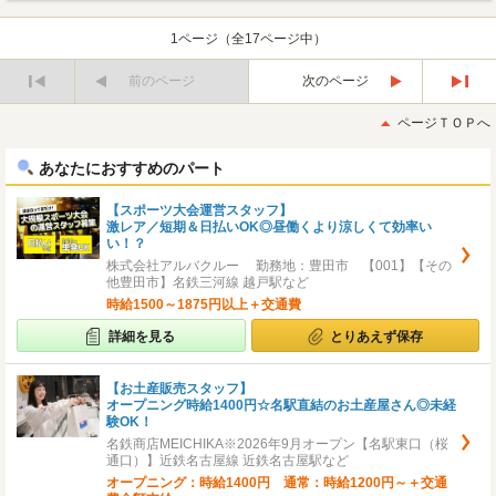
1ページ（全17ページ中）
前のページ
次のページ
最
最
初
後
ページＴＯＰへ
へ
へ
あなたにおすすめのパート
【スポーツ大会運営スタッフ】
激レア／短期＆日払いOK◎昼働くより涼しくて効率い
い！？
株式会社アルバクルー 勤務地：豊田市 【001】【その
他豊田市】名鉄三河線 越戸駅など
時給1500～1875円以上＋交通費
詳細を見る
とりあえず保存
【お土産販売スタッフ】
オープニング時給1400円☆名駅直結のお土産屋さん◎未経
験OK！
名鉄商店MEICHIKA※2026年9月オープン【名駅東口（桜
通口）】近鉄名古屋線 近鉄名古屋駅など
オープニング：時給1400円 通常：時給1200円～＋交通