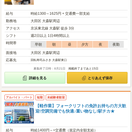
給与
時給1300～1625円 + 交通費一部支給
勤務地
大田区 大森駅周辺
アクセス
京浜東北線 大森駅 徒歩 3分
シフト
週2日以上 1日4時間以上
時間帯
早朝
朝
昼
夕方
夜
夜勤
面接地
大田区 大森駅周辺
応募先
回転寿司みさき 大森駅東口
募集終了日時：8月21日
掲載終了まであと15日
詳細を見る
とりあえず保存
アルバイト・パート
短期
未経験者歓迎
【軽作業】フォークリフトの免許お持ちの方大歓
迎!空調完備でも快適♪重い物なし!駅チカ★
給与
時給1400円～+交通費（規定内全額支給）