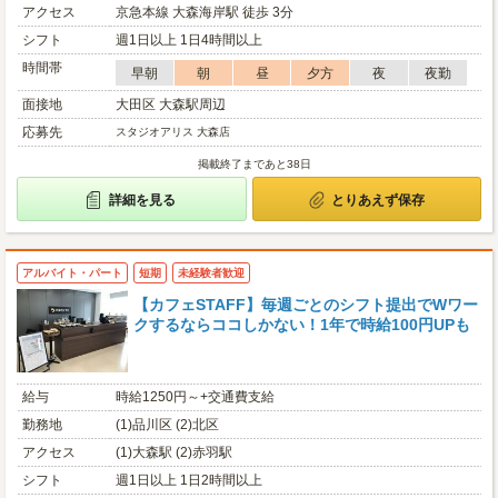
アクセス
京急本線 大森海岸駅 徒歩 3分
シフト
週1日以上 1日4時間以上
時間帯
早朝
朝
昼
夕方
夜
夜勤
面接地
大田区 大森駅周辺
応募先
スタジオアリス 大森店
掲載終了まであと38日
詳細を見る
とりあえず保存
アルバイト・パート
短期
未経験者歓迎
【カフェSTAFF】毎週ごとのシフト提出でWワー
クするならココしかない！1年で時給100円UPも
給与
時給1250円～+交通費支給
勤務地
(1)品川区 (2)北区
アクセス
(1)大森駅 (2)赤羽駅
シフト
週1日以上 1日2時間以上