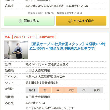
応募先
株式会社L LINE GROUP 東京支店 ※2025年5月OPEN
募集終了日時：8月27日
掲載終了まであと21日
詳細を見る
とりあえず保存
急募
アルバイト・パート
未経験者歓迎
【新規オープン/社員食堂スタッフ】未経験OK/時
給1,400円～/簡単な調理補助のお仕事です!
給与
時給1400円～＋ 交通費全額支給
勤務地
大田区 大森駅周辺
アクセス
京急本線 大森海岸駅 徒歩 2分
シフト
週2日以上 1日6時間以上
時間帯
早朝
朝
昼
夕方
夜
夜勤
面接地
大田区 大森駅周辺
応募先
株式会社ディスコ
※ こちらの求人はWEB応募のみとなります