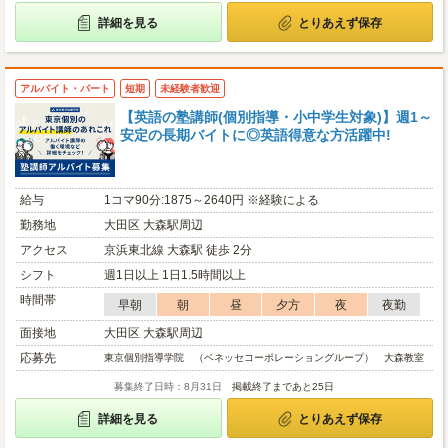
詳細を見る
とりあえず保存
アルバイト・パート
短期
未経験者歓迎
【英語の塾講師(個別指導・小中学生対象)】週1～
安定の長期バイトに◎英語得意な方活躍中!
給与
1コマ90分:1875～2640円 ※経験による
勤務地
大田区 大森駅周辺
アクセス
京浜東北線 大森駅 徒歩 2分
シフト
週1日以上 1日1.5時間以上
時間帯
早朝
朝
昼
夕方
夜
夜勤
面接地
大田区 大森駅周辺
応募先
東京個別指導学院 （ベネッセコーポレーショングループ） 大森教室
募集終了日時：8月31日
掲載終了まであと25日
詳細を見る
とりあえず保存