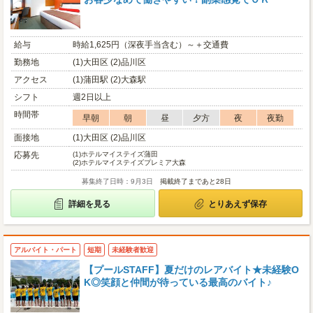
給与
時給1,625円（深夜手当含む）～＋交通費
勤務地
(1)大田区 (2)品川区
アクセス
(1)蒲田駅 (2)大森駅
シフト
週2日以上
時間帯
早朝
朝
昼
夕方
夜
夜勤
面接地
(1)大田区 (2)品川区
応募先
(1)
ホテルマイステイズ蒲田
(2)
ホテルマイステイズプレミア大森
募集終了日時：9月3日
掲載終了まであと28日
詳細を見る
とりあえず保存
アルバイト・パート
短期
未経験者歓迎
【プールSTAFF】夏だけのレアバイト★未経験O
K◎笑顔と仲間が待っている最高のバイト♪