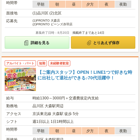
時間帯
早朝
朝
昼
夕方
夜
夜勤
面接地
(1)品川区 (2)北区
応募先
(1)
PRONTO 大森店
(2)
PRONTO ビーンズ赤羽店
募集終了日時：8月20日
掲載終了まであと14日
詳細を見る
とりあえず保存
アルバイト・パート
短期
未経験者歓迎
【ご案内スタッフ】OPEN！LINE1つで好きな時
に出社して退社ができる♪70代活躍中！
給与
時給1300～3000円＋交通費規定内支給
勤務地
品川区 大森駅周辺
アクセス
京浜東北線 大森駅 徒歩 5分
シフト
週1日以上 1日1時間以上
時間帯
早朝
朝
昼
夕方
夜
夜勤
面接地
品川区 大森駅周辺