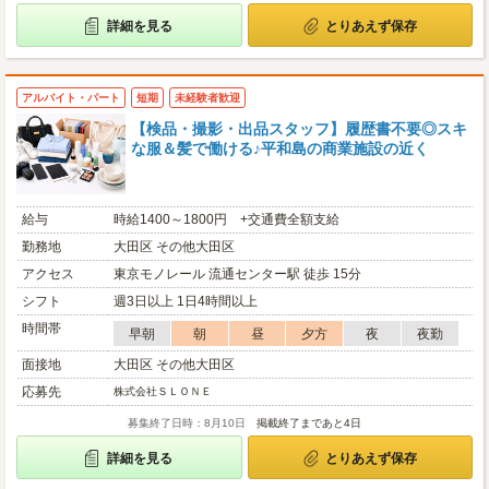
詳細を見る
とりあえず保存
アルバイト・パート
短期
未経験者歓迎
【検品・撮影・出品スタッフ】履歴書不要◎スキ
な服＆髪で働ける♪平和島の商業施設の近く
給与
時給1400～1800円 +交通費全額支給
勤務地
大田区 その他大田区
アクセス
東京モノレール 流通センター駅 徒歩 15分
シフト
週3日以上 1日4時間以上
時間帯
早朝
朝
昼
夕方
夜
夜勤
面接地
大田区 その他大田区
応募先
株式会社ＳＬＯＮＥ
募集終了日時：8月10日
掲載終了まであと4日
詳細を見る
とりあえず保存