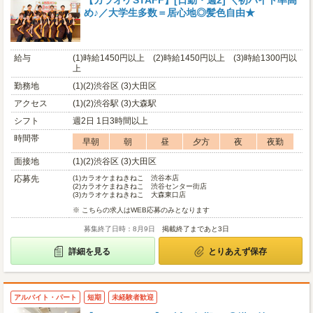
【カラオケSTAFF】[日勤・週2] ＼初バイト率高
め♪／大学生多数＝居心地◎髪色自由★
給与
(1)時給1450円以上 (2)時給1450円以上 (3)時給1300円以
上
勤務地
(1)(2)渋谷区 (3)大田区
アクセス
(1)(2)渋谷駅 (3)大森駅
シフト
週2日 1日3時間以上
時間帯
早朝
朝
昼
夕方
夜
夜勤
面接地
(1)(2)渋谷区 (3)大田区
応募先
(1)
カラオケまねきねこ 渋谷本店
(2)
カラオケまねきねこ 渋谷センター街店
(3)
カラオケまねきねこ 大森東口店
※ こちらの求人はWEB応募のみとなります
募集終了日時：8月9日
掲載終了まであと3日
詳細を見る
とりあえず保存
アルバイト・パート
短期
未経験者歓迎