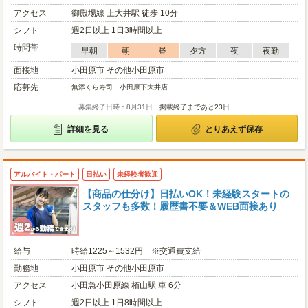
アクセス
御殿場線 上大井駅 徒歩 10分
シフト
週2日以上 1日3時間以上
時間帯
早朝
朝
昼
夕方
夜
夜勤
面接地
小田原市 その他小田原市
応募先
無添くら寿司 小田原下大井店
募集終了日時：8月31日
掲載終了まであと23日
詳細を見る
とりあえず保存
アルバイト・パート
日払い
未経験者歓迎
【商品の仕分け】日払いOK！未経験スタートの
スタッフも多数！履歴書不要＆WEB面接あり
給与
時給1225～1532円 ※交通費支給
勤務地
小田原市 その他小田原市
アクセス
小田急小田原線 栢山駅 車 6分
シフト
週2日以上 1日8時間以上