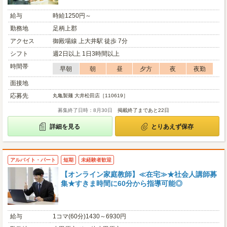
給与
時給1250円～
勤務地
足柄上郡
アクセス
御殿場線 上大井駅 徒歩 7分
シフト
週2日以上 1日3時間以上
時間帯
早朝
朝
昼
夕方
夜
夜勤
面接地
応募先
丸亀製麺 大井松田店［110619］
募集終了日時：8月30日
掲載終了まであと22日
詳細を見る
とりあえず保存
アルバイト・パート
短期
未経験者歓迎
【オンライン家庭教師】≪在宅≫★社会人講師募
集★すきま時間に60分から指導可能◎
給与
1コマ(60分)1430～6930円