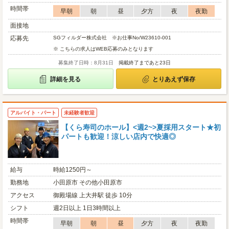
時間帯
早朝
朝
昼
夕方
夜
夜勤
面接地
応募先
SGフィルダー株式会社 ※お仕事No/W23610-001
※ こちらの求人はWEB応募のみとなります
募集終了日時：8月31日
掲載終了まであと23日
詳細を見る
とりあえず保存
アルバイト・パート
未経験者歓迎
【くら寿司のホール】<週2~>夏採用スタート★初
パートも歓迎！涼しい店内で快適◎
給与
時給1250円～
勤務地
小田原市 その他小田原市
アクセス
御殿場線 上大井駅 徒歩 10分
シフト
週2日以上 1日3時間以上
時間帯
早朝
朝
昼
夕方
夜
夜勤