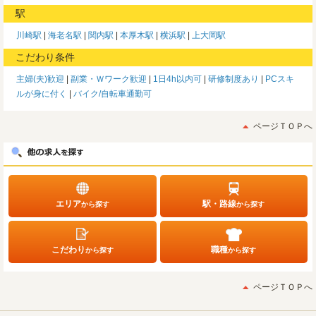
駅
川崎駅
海老名駅
関内駅
本厚木駅
横浜駅
上大岡駅
こだわり条件
主婦(夫)歓迎
副業・Ｗワーク歓迎
1日4h以内可
研修制度あり
PCスキ
ルが身に付く
バイク/自転車通勤可
ページＴＯＰへ
エリア
駅・路線
から探す
から探す
こだわり
職種
から探す
から探す
ページＴＯＰへ