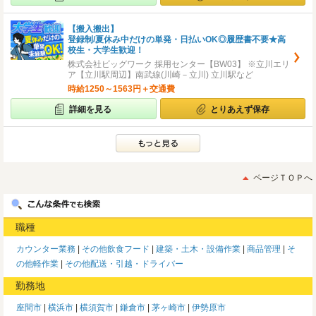
【搬入搬出】
登録制/夏休み中だけの単発・日払いOK◎履歴書不要★高
校生・大学生歓迎！
株式会社ビッグワーク 採用センター【BW03】 ※立川エリ
ア【立川駅周辺】南武線(川崎－立川) 立川駅など
時給1250～1563円＋交通費
詳細を見る
とりあえず保存
ページＴＯＰへ
職種
カウンター業務
その他飲食フード
建築・土木・設備作業
商品管理
そ
の他軽作業
その他配送・引越・ドライバー
勤務地
座間市
横浜市
横須賀市
鎌倉市
茅ヶ崎市
伊勢原市