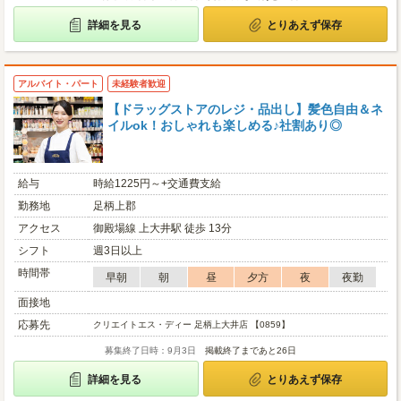
詳細を見る
とりあえず保存
アルバイト・パート
未経験者歓迎
【ドラッグストアのレジ・品出し】髪色自由＆ネ
イルok！おしゃれも楽しめる♪社割あり◎
給与
時給1225円～+交通費支給
勤務地
足柄上郡
アクセス
御殿場線 上大井駅 徒歩 13分
シフト
週3日以上
時間帯
早朝
朝
昼
夕方
夜
夜勤
面接地
応募先
クリエイトエス・ディー 足柄上大井店 【0859】
募集終了日時：9月3日
掲載終了まであと26日
詳細を見る
とりあえず保存