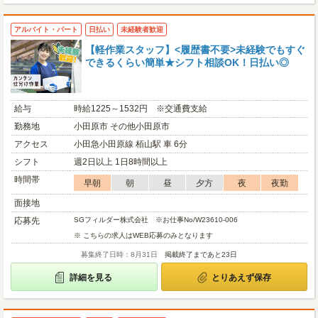
アルバイト・パート
日払い
未経験者歓迎
【軽作業スタッフ】<履歴書不要>未経験でもすぐ
できるくらい簡単★シフト相談OK！日払い◎
給与
時給1225～1532円 ※交通費支給
勤務地
小田原市 その他小田原市
アクセス
小田急小田原線 栢山駅 車 6分
シフト
週2日以上 1日8時間以上
時間帯
早朝
朝
昼
夕方
夜
夜勤
面接地
応募先
SGフィルダー株式会社 ※お仕事No/W23610-006
※ こちらの求人はWEB応募のみとなります
募集終了日時：8月31日
掲載終了まであと23日
詳細を見る
とりあえず保存