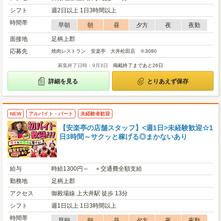
シフト
週2日以上 1日3時間以上
時間帯
早朝
朝
昼
夕方
夜
夜勤
面接地
足柄上郡
応募先
焼肉レストラン 安楽亭 大井松田店 ※3080
募集終了日時：9月3日
掲載終了まであと26日
詳細を見る
とりあえず保存
NEW
アルバイト・パート
未経験者歓迎
【安楽亭の店舗スタッフ】<週1日>未経験歓迎☆1
日3時間～サクッと稼げる◎まかないあり
給与
時給1300円～ ＋交通費全額支給
勤務地
足柄上郡
アクセス
御殿場線 上大井駅 徒歩 13分
シフト
週1日以上 1日3時間以上
時間帯
早朝
朝
昼
夕方
夜
夜勤