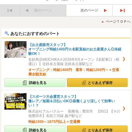
前のページ
次のページ
最
最
初
後
ページＴＯＰへ
へ
へ
あなたにおすすめのパート
【お土産販売スタッフ】
オープニング時給1400円☆名駅直結のお土産屋さん◎未経
験OK！
名鉄商店MEICHIKA※2026年9月オープン【名駅東口（桜
通口）】近鉄名古屋線 近鉄名古屋駅など
オープニング：時給1400円 通常：時給1200円～＋交通
費全額支給
詳細を見る
とりあえず保存
【スポーツ大会運営スタッフ】
激レア／短期＆日払いOK◎昼働くより涼しくて効率い
い！？
株式会社アルバクルー 勤務地：豊田市 【001】【その
他豊田市】名鉄三河線 越戸駅など
時給1500～1875円以上＋交通費
詳細を見る
とりあえず保存