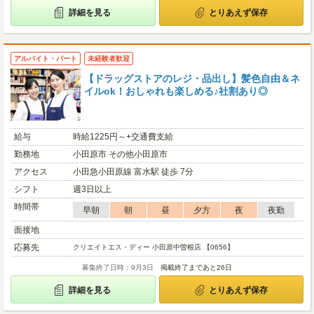
詳細を見る
とりあえず保存
アルバイト・パート
未経験者歓迎
【ドラッグストアのレジ・品出し】髪色自由＆ネ
イルok！おしゃれも楽しめる♪社割あり◎
給与
時給1225円～+交通費支給
勤務地
小田原市 その他小田原市
アクセス
小田急小田原線 富水駅 徒歩 7分
シフト
週3日以上
時間帯
早朝
朝
昼
夕方
夜
夜勤
面接地
応募先
クリエイトエス・ディー 小田原中曽根店 【0656】
募集終了日時：9月3日
掲載終了まであと26日
詳細を見る
とりあえず保存