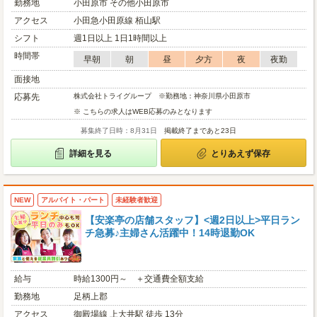
勤務地
小田原市 その他小田原市
アクセス
小田急小田原線 栢山駅
シフト
週1日以上 1日1時間以上
時間帯
早朝
朝
昼
夕方
夜
夜勤
面接地
応募先
株式会社トライグループ ※勤務地：神奈川県小田原市
※ こちらの求人はWEB応募のみとなります
募集終了日時：8月31日
掲載終了まであと23日
詳細を見る
とりあえず保存
NEW
アルバイト・パート
未経験者歓迎
【安楽亭の店舗スタッフ】<週2日以上>平日ラン
チ急募♪主婦さん活躍中！14時退勤OK
給与
時給1300円～ ＋交通費全額支給
勤務地
足柄上郡
アクセス
御殿場線 上大井駅 徒歩 13分