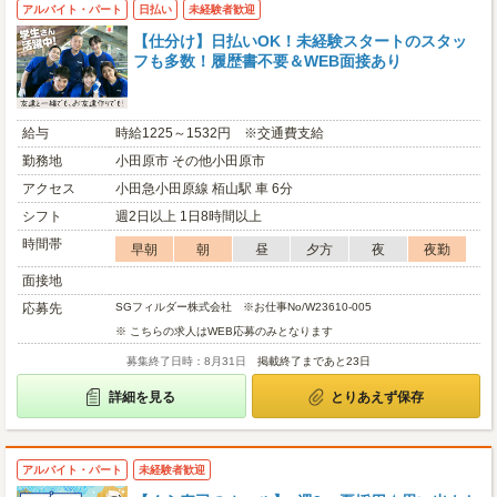
アルバイト・パート
日払い
未経験者歓迎
【仕分け】日払いOK！未経験スタートのスタッ
フも多数！履歴書不要＆WEB面接あり
給与
時給1225～1532円 ※交通費支給
勤務地
小田原市 その他小田原市
アクセス
小田急小田原線 栢山駅 車 6分
シフト
週2日以上 1日8時間以上
時間帯
早朝
朝
昼
夕方
夜
夜勤
面接地
応募先
SGフィルダー株式会社 ※お仕事No/W23610-005
※ こちらの求人はWEB応募のみとなります
募集終了日時：8月31日
掲載終了まであと23日
詳細を見る
とりあえず保存
アルバイト・パート
未経験者歓迎