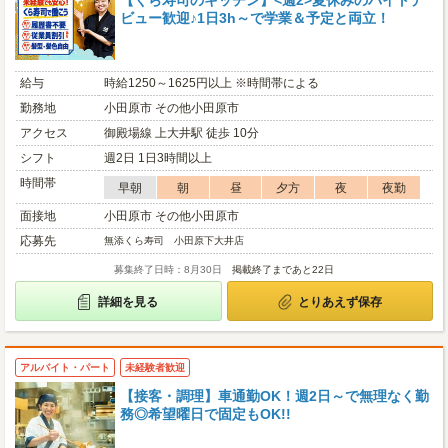
【くら寿司のキッチン】<週2>夏休みのバイトデ
ビュー歓迎♪1日3h～で学業＆予定と両立！
給与
時給1250～1625円以上 ※時間帯による
勤務地
小田原市 その他小田原市
アクセス
御殿場線 上大井駅 徒歩 10分
シフト
週2日 1日3時間以上
時間帯
早朝
朝
昼
夕方
夜
夜勤
面接地
小田原市 その他小田原市
応募先
無添くら寿司 小田原下大井店
募集終了日時：8月30日
掲載終了まであと22日
詳細を見る
とりあえず保存
アルバイト・パート
未経験者歓迎
【接客・調理】車通勤OK！週2日～で無理なく勤
務◎希望曜日で固定もOK!!