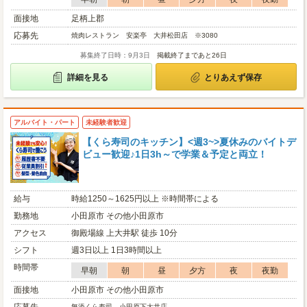
面接地
足柄上郡
応募先
焼肉レストラン 安楽亭 大井松田店 ※3080
募集終了日時：9月3日
掲載終了まであと26日
詳細を見る
とりあえず保存
アルバイト・パート
未経験者歓迎
【くら寿司のキッチン】<週3~>夏休みのバイトデ
ビュー歓迎♪1日3h～で学業＆予定と両立！
給与
時給1250～1625円以上 ※時間帯による
勤務地
小田原市 その他小田原市
アクセス
御殿場線 上大井駅 徒歩 10分
シフト
週3日以上 1日3時間以上
時間帯
早朝
朝
昼
夕方
夜
夜勤
面接地
小田原市 その他小田原市
無添くら寿司 小田原下大井店