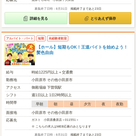
応募先
募集終了日時：8月31日
掲載終了まであと23日
詳細を見る
とりあえず保存
アルバイト・パート
短期
未経験者歓迎
【ホール】短期もOK！王道バイトを始めよう！
髪色自由
給与
時給1225円以上＋交通費
勤務地
小田原市 その他小田原市
アクセス
御殿場線 下曽我駅
シフト
週1日以上 1日2時間以上
時間帯
早朝
朝
昼
夕方
夜
夜勤
面接地
小田原市 その他小田原市
応募先
ガスト 小田原桑原店＜011551＞
※ こちらの求人はWEB応募のみとなります
募集終了日時：8月31日
掲載終了まであと23日