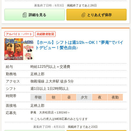
募集終了日時：9月3日
掲載終了まであと26日
詳細を見る
とりあえず保存
アルバイト・パート
未経験者歓迎
【ホール】シフトは週1/2h～OK！"夢庵"でバイ
トデビュー！髪色自由♪
給与
時給1225円以上＋交通費
勤務地
足柄上郡
アクセス
御殿場線 上大井駅 徒歩 5分
シフト
週1日以上 1日2時間以上
時間帯
早朝
朝
昼
夕方
夜
夜勤
面接地
足柄上郡
応募先
夢庵 大井松田店＜130240＞
※ こちらの求人はWEB応募のみとなります
募集終了日時：8月31日
掲載終了まであと23日