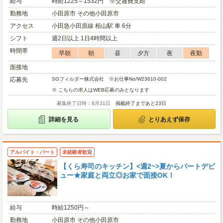
給与
時給1225～1532円 ※交通費支給
勤務地
小田原市 その他小田原市
アクセス
小田急小田原線 栢山駅 車 6分
シフト
週2日以上 1日4時間以上
時間帯
早朝
朝
昼
夕方
夜
夜勤
面接地
応募先
SGフィルダー株式会社 ※お仕事No/W23610-002
※ こちらの求人はWEB応募のみとなります
募集終了日時：8月31日
掲載終了まであと23日
詳細を見る
とりあえず保存
アルバイト・パート
未経験者歓迎
【くら寿司のキッチン】<週2~>夏からパートデビ
ュー★家庭と両立◎お家で面接OK！
給与
時給1250円～
勤務地
小田原市 その他小田原市