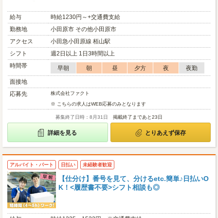
給与
時給1230円～+交通費支給
勤務地
小田原市 その他小田原市
アクセス
小田急小田原線 栢山駅
シフト
週2日以上 1日3時間以上
時間帯
早朝
朝
昼
夕方
夜
夜勤
面接地
応募先
株式会社ファクト
※ こちらの求人はWEB応募のみとなります
募集終了日時：8月31日
掲載終了まであと23日
詳細を見る
とりあえず保存
アルバイト・パート
日払い
未経験者歓迎
【仕分け】番号を見て、分けるetc.簡単♪日払いO
K！<履歴書不要>シフト相談も◎