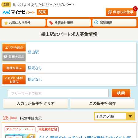
見つけようあなたにぴったりのパート
0
関東
お気に入り条件
検索条件履歴
閲覧履歴
栢山駅のパート求人募集情報
栢山駅
指定なし
指定なし
入力した条件を クリア
この条件を 保存
28
件中
1-20件目表示
アルバイト・パート
未経験者歓迎