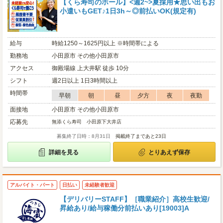
【くら寿司のホール】<週2~>夏採用★思い出もお
小遣いもGET♪1日3h～◎前払いOK(規定有)
給与
時給1250～1625円以上 ※時間帯による
勤務地
小田原市 その他小田原市
アクセス
御殿場線 上大井駅 徒歩 10分
シフト
週2日以上 1日3時間以上
時間帯
早朝
朝
昼
夕方
夜
夜勤
面接地
小田原市 その他小田原市
応募先
無添くら寿司 小田原下大井店
募集終了日時：8月31日
掲載終了まであと23日
詳細を見る
とりあえず保存
アルバイト・パート
日払い
未経験者歓迎
【デリバリーSTAFF】［職業紹介］高校生歓迎/
昇給あり/給与稼働分前払いあり[19003]A