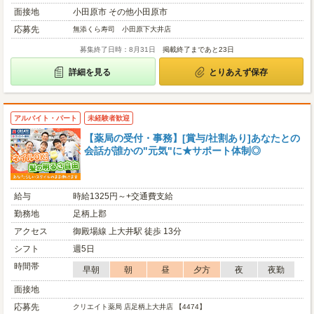
面接地
小田原市 その他小田原市
応募先
無添くら寿司 小田原下大井店
募集終了日時：8月31日
掲載終了まであと23日
詳細を見る
とりあえず保存
アルバイト・パート
未経験者歓迎
【薬局の受付・事務】[賞与/社割あり]あなたとの
会話が誰かの"元気"に★サポート体制◎
給与
時給1325円～+交通費支給
勤務地
足柄上郡
アクセス
御殿場線 上大井駅 徒歩 13分
シフト
週5日
時間帯
早朝
朝
昼
夕方
夜
夜勤
面接地
応募先
クリエイト薬局 店足柄上大井店 【4474】