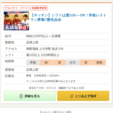
アルバイト・パート
未経験者歓迎
【キッチン】シフトは週1/2h～OK！和食レスト
ラン夢庵!!髪色自由
給与
時給1225円以上＋交通費
勤務地
足柄上郡
アクセス
御殿場線 上大井駅 徒歩 5分
シフト
週1日以上 1日2時間以上
時間帯
早朝
朝
昼
夕方
夜
夜勤
面接地
足柄上郡
応募先
夢庵 大井松田店＜130240＞
※ こちらの求人はWEB応募のみとなります
募集終了日時：8月31日
掲載終了まであと23日
詳細を見る
とりあえず保存
1ページ（全2ページ中）