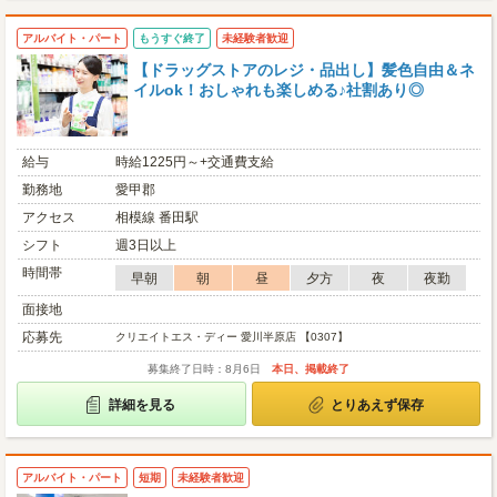
アルバイト・パート
もうすぐ終了
未経験者歓迎
【ドラッグストアのレジ・品出し】髪色自由＆ネ
イルok！おしゃれも楽しめる♪社割あり◎
給与
時給1225円～+交通費支給
勤務地
愛甲郡
アクセス
相模線 番田駅
シフト
週3日以上
時間帯
早朝
朝
昼
夕方
夜
夜勤
面接地
応募先
クリエイトエス・ディー 愛川半原店 【0307】
募集終了日時：8月6日
本日、掲載終了
詳細を見る
とりあえず保存
アルバイト・パート
短期
未経験者歓迎