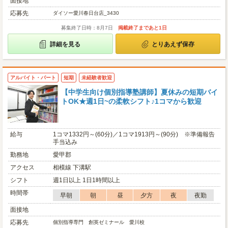
面接地
応募先
ダイソー愛川春日台店_3430
募集終了日時：8月7日
掲載終了まであと1日
詳細を見る
とりあえず保存
アルバイト・パート
短期
未経験者歓迎
【中学生向け個別指導塾講師】夏休みの短期バイ
トOK★週1日~の柔軟シフト♪1コマから歓迎
給与
1コマ1332円～(60分)／1コマ1913円～(90分) ※準備報告
手当込み
勤務地
愛甲郡
アクセス
相模線 下溝駅
シフト
週1日以上 1日1時間以上
時間帯
早朝
朝
昼
夕方
夜
夜勤
面接地
応募先
個別指導専門 創英ゼミナール 愛川校