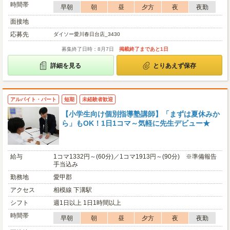
時間帯
早朝
朝
昼
夕方
夜
夜勤
面接地
応募先
ダイソー愛川春日台店_3430
募集終了日時：8月7日
掲載終了まであと1日
詳細を見る
とりあえず保存
アルバイト・パート
短期
未経験者歓迎
【小学生向け個別指導塾講師】「まずは夏休みか
ら」もOK！1日1コマ～気軽に先生デビュー★
給与
1コマ1332円～(60分)／1コマ1913円～(90分) ※準備報告
手当込み
勤務地
愛甲郡
アクセス
相模線 下溝駅
シフト
週1日以上 1日1時間以上
時間帯
早朝
朝
昼
夕方
夜
夜勤