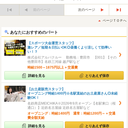
前のページ
次のページ
最
最
初
後
ページＴＯＰへ
へ
へ
あなたにおすすめのパート
【スポーツ大会運営スタッフ】
激レア／短期＆日払いOK◎昼働くより涼しくて効率い
い！？
株式会社アルバクルー 勤務地：豊田市 【001】【その
他豊田市】名鉄三河線 越戸駅など
時給1500～1875円以上＋交通費
詳細を見る
とりあえず保存
【お土産販売スタッフ】
オープニング時給1400円☆名駅直結のお土産屋さん◎未経
験OK！
名鉄商店MEICHIKA※2026年9月オープン【名駅東口（桜
通口）】近鉄名古屋線 近鉄名古屋駅など
オープニング：時給1400円 通常：時給1200円～＋交通
費全額支給
詳細を見る
とりあえず保存