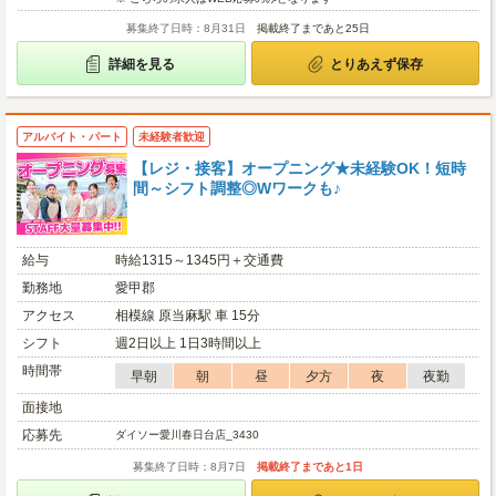
募集終了日時：8月31日
掲載終了まであと25日
詳細を見る
とりあえず保存
アルバイト・パート
未経験者歓迎
【レジ・接客】オープニング★未経験OK！短時
間～シフト調整◎Wワークも♪
給与
時給1315～1345円＋交通費
勤務地
愛甲郡
アクセス
相模線 原当麻駅 車 15分
シフト
週2日以上 1日3時間以上
時間帯
早朝
朝
昼
夕方
夜
夜勤
面接地
応募先
ダイソー愛川春日台店_3430
募集終了日時：8月7日
掲載終了まであと1日