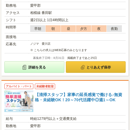
勤務地
愛甲郡
アクセス
相模線 番田駅
シフト
週2日以上 1日4時間以上
時間帯
早朝
朝
昼
夕方
夜
夜勤
面接地
応募先
ノジマ 愛川店
※ こちらの求人はWEB応募のみとなります
募集終了日時：8月31日
掲載終了まであと25日
詳細を見る
とりあえず保存
アルバイト・パート
未経験者歓迎
【清掃スタッフ】家事の延長感覚で働ける♪無資
格・未経験OK！20～70代活躍中◎週1～OK
給与
時給1279円以上＋交通費支給
勤務地
愛甲郡