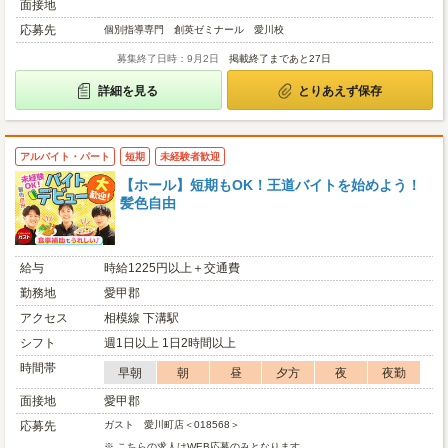
面接地
応募先
個別指導専門 創英ゼミナール 愛川校
募集終了日時：9月2日
掲載終了まであと27日
詳細を見る
とりあえず保存
アルバイト・パート
短期
未経験者歓迎
【ホール】短期もOK！王道バイトを始めよう！
髪色自由
給与
時給1225円以上＋交通費
勤務地
愛甲郡
アクセス
相模線 下溝駅
シフト
週1日以上 1日2時間以上
時間帯
早朝
朝
昼
夕方
夜
夜勤
面接地
愛甲郡
応募先
ガスト 愛川町店＜018568＞
※ こちらの求人はWEB応募のみとなります