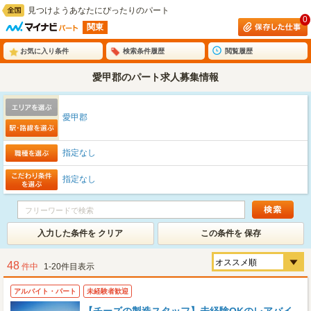
見つけようあなたにぴったりのパート
0
関東
お気に入り条件
検索条件履歴
閲覧履歴
愛甲郡のパート求人募集情報
愛甲郡
指定なし
指定なし
入力した条件を クリア
この条件を 保存
48
件中
1-20件目表示
アルバイト・パート
未経験者歓迎