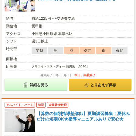
給与
時給1225円～+交通費支給
勤務地
愛甲郡
アクセス
小田急小田原線 本厚木駅
シフト
週3日以上
時間帯
早朝
朝
昼
夕方
夜
夜勤
面接地
応募先
クリエイトエス・ディー 清川店 【0590】
募集終了日時：8月6日
本日、掲載終了
詳細を見る
とりあえず保存
アルバイト・パート
短期
未経験者歓迎
【算数の個別指導塾講師】夏期講習募集！夏休み
だけの短期OK★指導マニュアルありで安心★