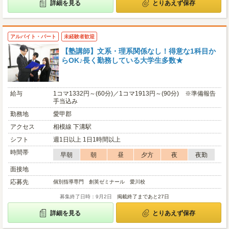
詳細を見る
とりあえず保存
アルバイト・パート
未経験者歓迎
【塾講師】文系・理系関係なし！得意な1科目か
らOK♪長く勤務している大学生多数★
給与
1コマ1332円～(60分)／1コマ1913円～(90分) ※準備報告
手当込み
勤務地
愛甲郡
アクセス
相模線 下溝駅
シフト
週1日以上 1日1時間以上
時間帯
早朝
朝
昼
夕方
夜
夜勤
面接地
応募先
個別指導専門 創英ゼミナール 愛川校
募集終了日時：9月2日
掲載終了まであと27日
詳細を見る
とりあえず保存