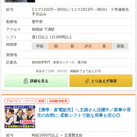
給与
1コマ1332円～(60分)／1コマ1913円～(90分) ※準備報告
手当込み
勤務地
愛甲郡
アクセス
相模線 下溝駅
シフト
週1日以上 1日1時間以上
時間帯
早朝
朝
昼
夕方
夜
夜勤
面接地
応募先
個別指導専門 創英ゼミナール 愛川校
募集終了日時：9月2日
掲載終了まであと27日
詳細を見る
とりあえず保存
アルバイト・パート
短期
未経験者歓迎
【携帯・家電販売】＼主婦さん活躍中／家事や育
児の合間に♪柔軟シフトで急な用事も安心◎
給与
時給1600円以上 ＋ 交通費支給