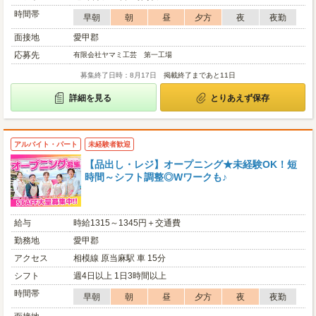
時間帯
早朝
朝
昼
夕方
夜
夜勤
面接地
愛甲郡
応募先
有限会社ヤマミ工芸 第一工場
募集終了日時：8月17日
掲載終了まであと11日
詳細を見る
とりあえず保存
アルバイト・パート
未経験者歓迎
【品出し・レジ】オープニング★未経験OK！短
時間～シフト調整◎Wワークも♪
給与
時給1315～1345円＋交通費
勤務地
愛甲郡
アクセス
相模線 原当麻駅 車 15分
シフト
週4日以上 1日3時間以上
時間帯
早朝
朝
昼
夕方
夜
夜勤