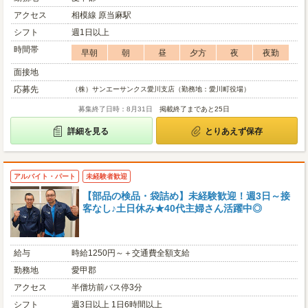
アクセス
相模線 原当麻駅
シフト
週1日以上
時間帯
早朝
朝
昼
夕方
夜
夜勤
面接地
応募先
（株）サンエーサンクス愛川支店（勤務地：愛川町役場）
募集終了日時：8月31日
掲載終了まであと25日
詳細を見る
とりあえず保存
アルバイト・パート
未経験者歓迎
【部品の検品・袋詰め】未経験歓迎！週3日～接
客なし♪土日休み★40代主婦さん活躍中◎
給与
時給1250円～＋交通費全額支給
勤務地
愛甲郡
アクセス
半僧坊前バス停3分
シフト
週3日以上 1日6時間以上