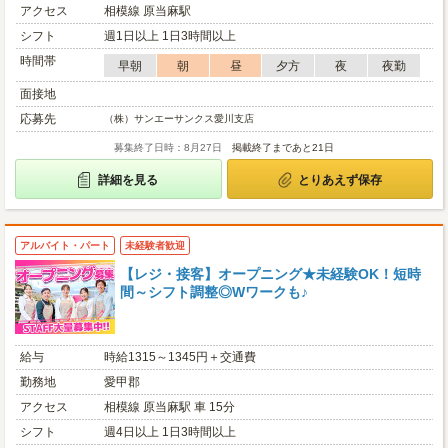
アクセス
相模線 原当麻駅
シフト
週1日以上 1日3時間以上
時間帯
早朝
朝
昼
夕方
夜
夜勤
面接地
応募先
（株）サンエーサンクス愛川支店
募集終了日時：8月27日
掲載終了まであと21日
詳細を見る
とりあえず保存
アルバイト・パート
未経験者歓迎
【レジ・接客】オープニング★未経験OK！短時
間～シフト調整◎Wワークも♪
給与
時給1315～1345円＋交通費
勤務地
愛甲郡
アクセス
相模線 原当麻駅 車 15分
シフト
週4日以上 1日3時間以上