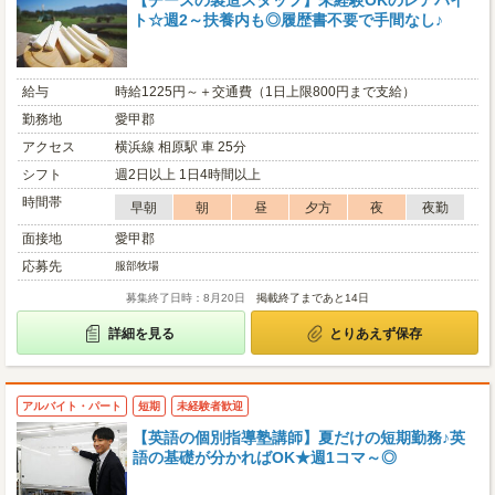
【チーズの製造スタッフ】未経験OKのレアバイ
ト☆週2～扶養内も◎履歴書不要で手間なし♪
給与
時給1225円～＋交通費（1日上限800円まで支給）
勤務地
愛甲郡
アクセス
横浜線 相原駅 車 25分
シフト
週2日以上 1日4時間以上
時間帯
早朝
朝
昼
夕方
夜
夜勤
面接地
愛甲郡
応募先
服部牧場
募集終了日時：8月20日
掲載終了まであと14日
詳細を見る
とりあえず保存
アルバイト・パート
短期
未経験者歓迎
【英語の個別指導塾講師】夏だけの短期勤務♪英
語の基礎が分かればOK★週1コマ～◎