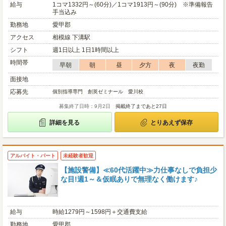
給与
1コマ1332円～(60分)／1コマ1913円～(90分) ※準備報告
手当込み
勤務地
愛甲郡
アクセス
相模線 下溝駅
シフト
週1日以上 1日1時間以上
時間帯
早朝
朝
昼
夕方
夜
夜勤
面接地
応募先
個別指導専門 創英ゼミナール 愛川校
募集終了日時：9月2日
掲載終了まであと27日
詳細を見る
とりあえず保存
アルバイト・パート
未経験者歓迎
【施設警備】≪60代活躍中≫力仕事なしで負担少
な目!週1～＆仮眠ありで無理なく働けます♪
給与
時給1279円～1598円＋交通費支給
勤務地
愛甲郡