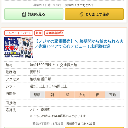
募集終了日時：9月2日
掲載終了まであと27日
詳細を見る
とりあえず保存
アルバイト・パート
短期
未経験者歓迎
【ノジマの家電販売】＼ 短期間から始められる★
／先輩とペアで安心デビュー！未経験歓迎
給与
時給1600円以上 ＋ 交通費支給
勤務地
愛甲郡
アクセス
相模線 番田駅
シフト
週2日以上 1日4時間以上
時間帯
早朝
朝
昼
夕方
夜
夜勤
面接地
応募先
ノジマ 愛川店
※ こちらの求人はWEB応募のみとなります
募集終了日時：8月31日
掲載終了まであと25日