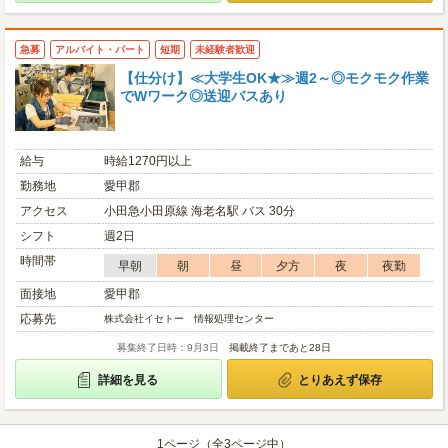
急募
アルバイト・パート
短期
未経験者歓迎
【仕分け】≪大学生OK★≫週2～◎モクモク作業
でWワーク◎送迎バスあり
給与
時給1270円以上
勤務地
愛甲郡
アクセス
小田急小田原線 海老名駅 バス 30分
シフト
週2日
時間帯
早朝
朝
昼
夕方
夜
夜勤
面接地
愛甲郡
応募先
株式会社イセトー 情報処理センター
募集終了日時：9月3日
掲載終了まであと28日
詳細を見る
とりあえず保存
1ページ（全3ページ中）