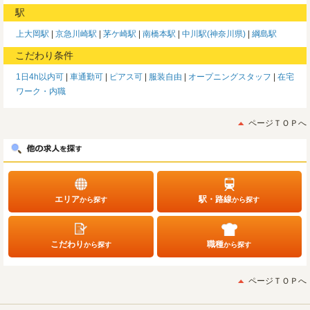
駅
上大岡駅
京急川崎駅
茅ケ崎駅
南橋本駅
中川駅(神奈川県)
綱島駅
こだわり条件
1日4h以内可
車通勤可
ピアス可
服装自由
オープニングスタッフ
在宅
ワーク・内職
ページＴＯＰへ
エリア
駅・路線
から探す
から探す
こだわり
職種
から探す
から探す
ページＴＯＰへ