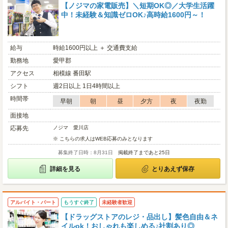
【ノジマの家電販売】＼短期OK◎／大学生活躍
中！未経験＆知識ゼロOK♪高時給1600円～！
給与
時給1600円以上 ＋ 交通費支給
勤務地
愛甲郡
アクセス
相模線 番田駅
シフト
週2日以上 1日4時間以上
時間帯
早朝
朝
昼
夕方
夜
夜勤
面接地
応募先
ノジマ 愛川店
※ こちらの求人はWEB応募のみとなります
募集終了日時：8月31日
掲載終了まであと25日
詳細を見る
とりあえず保存
アルバイト・パート
もうすぐ終了
未経験者歓迎
【ドラッグストアのレジ・品出し】髪色自由＆ネ
イルok！おしゃれも楽しめる♪社割あり◎