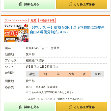
詳細を見る
とりあえず保存
アルバイト・パート
短期
未経験者歓迎
【デリバリー】短期もOK！スキマ時間に◎髪色
自由＆稼働分前払いOK♪
給与
時給1345円以上＋交通費
勤務地
愛甲郡
アクセス
相模線 下溝駅
シフト
週1日以上 1日2時間以上
時間帯
早朝
朝
昼
夕方
夜
夜勤
面接地
愛甲郡
応募先
ガスト 愛川町店＜018568＞
※ こちらの求人はWEB応募のみとなります
募集終了日時：8月31日
掲載終了まであと25日
詳細を見る
とりあえず保存