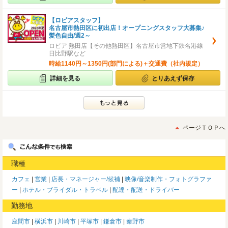
【ロピアスタッフ】
名古屋市熱田区に初出店！オープニングスタッフ大募集♪
髪色自由/週2～
ロピア 熱田店【その他熱田区】名古屋市営地下鉄名港線
日比野駅など
時給1140円～1350円(部門による)＋交通費（社内規定）
詳細を見る
とりあえず保存
ページＴＯＰへ
職種
カフェ
営業
店長・マネージャー/候補
映像/音楽制作・フォトグラファ
ー
ホテル・ブライダル・トラベル
配達・配送・ドライバー
勤務地
座間市
横浜市
川崎市
平塚市
鎌倉市
秦野市