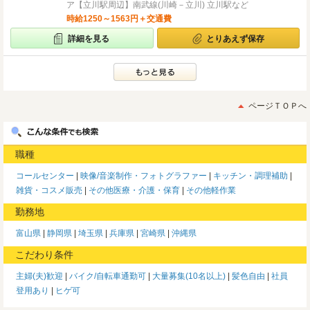
ア【立川駅周辺】南武線(川崎－立川) 立川駅など
時給1250～1563円＋交通費
詳細を見る
とりあえず保存
ページＴＯＰへ
職種
コールセンター
映像/音楽制作・フォトグラファー
キッチン・調理補助
雑貨・コスメ販売
その他医療・介護・保育
その他軽作業
勤務地
富山県
静岡県
埼玉県
兵庫県
宮崎県
沖縄県
こだわり条件
主婦(夫)歓迎
バイク/自転車通勤可
大量募集(10名以上)
髪色自由
社員
登用あり
ヒゲ可