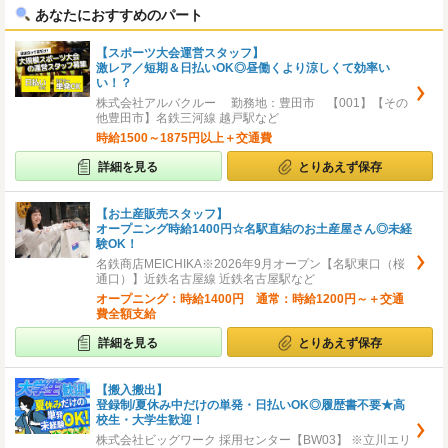
あなたにおすすめのパート
【スポーツ大会運営スタッフ】
激レア／短期＆日払いOK◎昼働くより涼しくて効率い
い！？
株式会社アルバクルー 勤務地：豊田市 【001】【その
他豊田市】名鉄三河線 越戸駅など
時給1500～1875円以上＋交通費
詳細を見る
とりあえず保存
【お土産販売スタッフ】
オープニング時給1400円☆名駅直結のお土産屋さん◎未経
験OK！
名鉄商店MEICHIKA※2026年9月オープン【名駅東口（桜
通口）】近鉄名古屋線 近鉄名古屋駅など
オープニング：時給1400円 通常：時給1200円～＋交通
費全額支給
詳細を見る
とりあえず保存
【搬入搬出】
登録制/夏休み中だけの単発・日払いOK◎履歴書不要★高
校生・大学生歓迎！
株式会社ビッグワーク 採用センター【BW03】 ※立川エリ