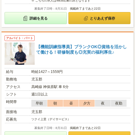
※ こちらの求人はWEB応募のみとなります
募集終了日時：8月31日
掲載終了まであと22日
詳細を見る
とりあえず保存
アルバイト・パート
【機能訓練指導員】ブランクOK◎資格を活かし
て働ける！研修制度も◎充実の福利厚生♪
給与
時給1427～1559円
勤務地
児玉郡
アクセス
高崎線 神保原駅 車 6分
シフト
週1日以上
時間帯
早朝
朝
昼
夕方
夜
夜勤
面接地
児玉郡
応募先
ツクイ上里（デイサービス）
募集終了日時：8月31日
掲載終了まであと22日