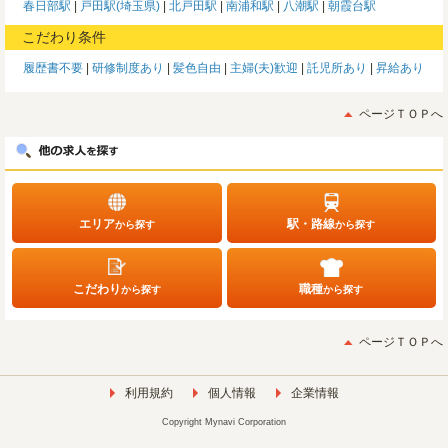
春日部駅
戸田駅(埼玉県)
北戸田駅
南浦和駅
八潮駅
朝霞台駅
こだわり条件
履歴書不要
研修制度あり
髪色自由
主婦(夫)歓迎
託児所あり
昇給あり
ページＴＯＰへ
エリア
駅・路線
から探す
から探す
こだわり
職種
から探す
から探す
ページＴＯＰへ
利用規約
個人情報
企業情報
Copyright Mynavi Corporation