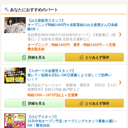
へ
へ
あなたにおすすめのパート
【お土産販売スタッフ】
オープニング時給1400円☆名駅直結のお土産屋さん◎未経
験OK！
名鉄商店MEICHIKA※2026年9月オープン【名駅東口（桜
通口）】近鉄名古屋線 近鉄名古屋駅など
オープニング：時給1400円 通常：時給1200円～＋交通
費全額支給
詳細を見る
とりあえず保存
【スポーツ大会運営スタッフ】
激レア／短期＆日払いOK◎昼働くより涼しくて効率い
い！？
株式会社アルバクルー 勤務地：豊田市 【001】【その
他豊田市】名鉄三河線 越戸駅など
時給1500～1875円以上＋交通費
詳細を見る
とりあえず保存
【ロピアスタッフ】
10月中旬オープン予定♪オープニングスタッフ募集☆週2～
OK！髪色自由