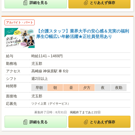
詳細を見る
とりあえず保存
アルバイト・パート
【介護スタッフ】業界大手の安心感＆充実の福利
厚生◎幅広い年齢活躍★正社員登用あり
給与
時給1141～1469円
勤務地
児玉郡
アクセス
高崎線 神保原駅 車 6分
シフト
週2日以上
時間帯
早朝
朝
昼
夕方
夜
夜勤
面接地
児玉郡
応募先
ツクイ上里（デイサービス）
募集終了日時：8月31日
掲載終了まであと22日
詳細を見る
とりあえず保存