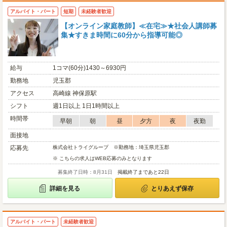
アルバイト・パート
短期
未経験者歓迎
【オンライン家庭教師】≪在宅≫★社会人講師募
集★すきま時間に60分から指導可能◎
給与
1コマ(60分)1430～6930円
勤務地
児玉郡
アクセス
高崎線 神保原駅
シフト
週1日以上 1日1時間以上
時間帯
早朝
朝
昼
夕方
夜
夜勤
面接地
応募先
株式会社トライグループ ※勤務地：埼玉県児玉郡
※ こちらの求人はWEB応募のみとなります
募集終了日時：8月31日
掲載終了まであと22日
詳細を見る
とりあえず保存
アルバイト・パート
未経験者歓迎