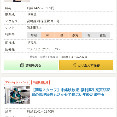
給与
時給1427～1609円
勤務地
児玉郡
アクセス
高崎線 神保原駅 車 6分
シフト
週2日以上
時間帯
早朝
朝
昼
夕方
夜
夜勤
面接地
児玉郡
応募先
ツクイ上里（デイサービス）
募集終了日時：8月31日
掲載終了まであと22日
詳細を見る
とりあえず保存
アルバイト・パート
未経験者歓迎
【調理スタッフ】未経験歓迎♪福利厚生充実◎家
庭の調理経験も活かせて幅広い年齢活躍中★
給与
時給1141～1240円