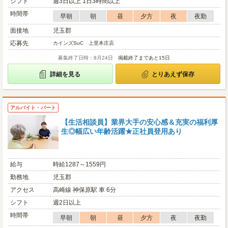
シフト
週3日以上 1日3時間以上
時間帯
早朝
朝
昼
夕方
夜
夜勤
面接地
児玉郡
応募先
カインズSuC 上里本庄店
募集終了日時：8月24日
掲載終了まであと15日
詳細を見る
とりあえず保存
アルバイト・パート
【生活相談員】業界大手の安心感＆充実の福利厚
生◎幅広い年齢活躍★正社員登用あり
給与
時給1287～1559円
勤務地
児玉郡
アクセス
高崎線 神保原駅 車 6分
シフト
週2日以上
時間帯
早朝
朝
昼
夕方
夜
夜勤