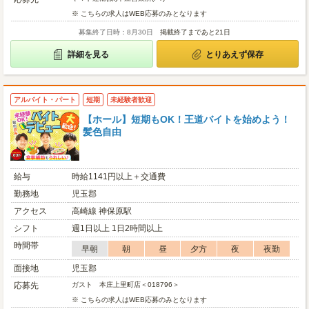
※ こちらの求人はWEB応募のみとなります
募集終了日時：8月30日
掲載終了まであと21日
詳細を見る
とりあえず保存
アルバイト・パート
短期
未経験者歓迎
【ホール】短期もOK！王道バイトを始めよう！
髪色自由
給与
時給1141円以上＋交通費
勤務地
児玉郡
アクセス
高崎線 神保原駅
シフト
週1日以上 1日2時間以上
時間帯
早朝
朝
昼
夕方
夜
夜勤
面接地
児玉郡
応募先
ガスト 本庄上里町店＜018796＞
※ こちらの求人はWEB応募のみとなります