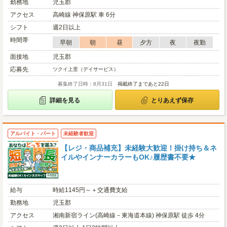
勤務地
児玉郡
アクセス
高崎線 神保原駅 車 6分
シフト
週2日以上
時間帯
早朝
朝
昼
夕方
夜
夜勤
面接地
児玉郡
応募先
ツクイ上里（デイサービス）
募集終了日時：8月31日
掲載終了まであと22日
詳細を見る
とりあえず保存
アルバイト・パート
未経験者歓迎
【レジ・商品補充】未経験大歓迎！掛け持ち＆ネ
イルやインナーカラーもOK♪履歴書不要★
給与
時給1145円～＋交通費支給
勤務地
児玉郡
アクセス
湘南新宿ライン(高崎線－東海道本線) 神保原駅 徒歩 4分