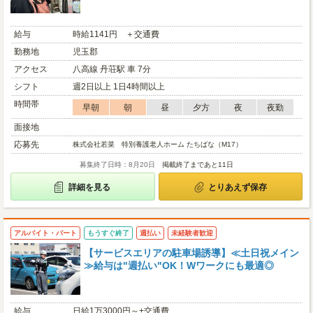
給与
時給1141円 ＋交通費
勤務地
児玉郡
アクセス
八高線 丹荘駅 車 7分
シフト
週2日以上 1日4時間以上
時間帯
早朝
朝
昼
夕方
夜
夜勤
面接地
応募先
株式会社若菜 特別養護老人ホーム たちばな（M17）
募集終了日時：8月20日
掲載終了まであと11日
詳細を見る
とりあえず保存
アルバイト・パート
もうすぐ終了
週払い
未経験者歓迎
【サービスエリアの駐車場誘導】≪土日祝メイン
≫給与は"週払い"OK！Wワークにも最適◎
給与
日給1万3000円～+交通費