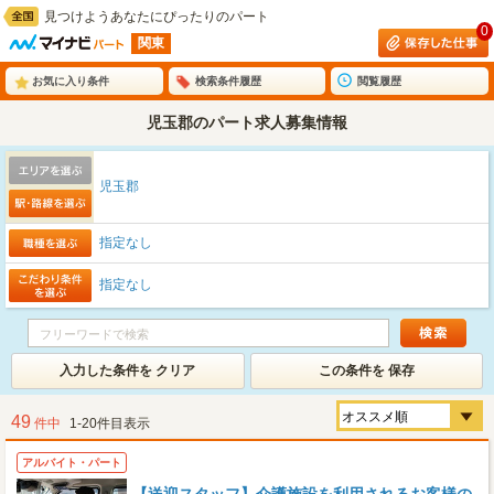
見つけようあなたにぴったりのパート
0
関東
お気に入り条件
検索条件履歴
閲覧履歴
児玉郡のパート求人募集情報
児玉郡
指定なし
指定なし
入力した条件を クリア
この条件を 保存
49
件中
1-20件目表示
アルバイト・パート