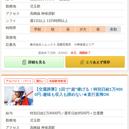
勤務地
児玉郡
アクセス
高崎線 神保原駅
シフト
週1日以上 1日5時間以上
時間帯
早朝
朝
昼
夕方
夜
夜勤
面接地
応募先
株式会社シムックス 花園営業所 ※神保原エリア
募集終了日時：8月9日
本日、掲載終了
詳細を見る
とりあえず保存
アルバイト・パート
週払い
未経験者歓迎
【交通誘導】1回で"超"稼げる！特別日給1万400
0円♪趣味も収入も諦めない★直行直帰OK
給与
特別日給1万4000円／通常日給9500円＋交通費
勤務地
児玉郡
アクセス
高崎線 神保原駅