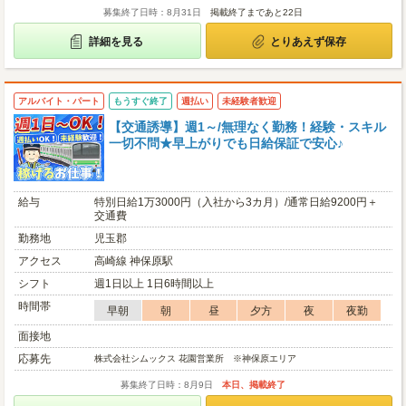
募集終了日時：8月31日
掲載終了まであと22日
詳細を見る
とりあえず保存
アルバイト・パート
もうすぐ終了
週払い
未経験者歓迎
【交通誘導】週1～/無理なく勤務！経験・スキル
一切不問★早上がりでも日給保証で安心♪
給与
特別日給1万3000円（入社から3カ月）/通常日給9200円＋
交通費
勤務地
児玉郡
アクセス
高崎線 神保原駅
シフト
週1日以上 1日6時間以上
時間帯
早朝
朝
昼
夕方
夜
夜勤
面接地
応募先
株式会社シムックス 花園営業所 ※神保原エリア
募集終了日時：8月9日
本日、掲載終了