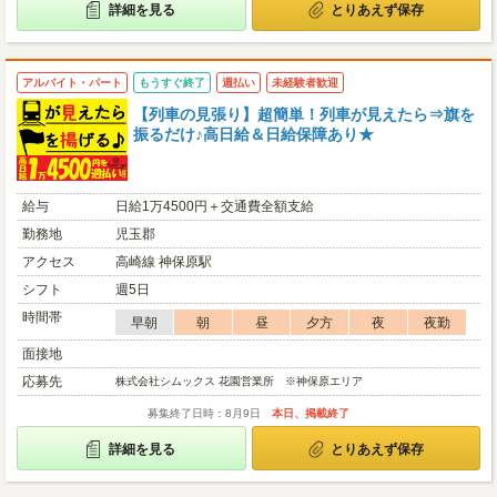
詳細を見る
とりあえず保存
アルバイト・パート
もうすぐ終了
週払い
未経験者歓迎
【列車の見張り】超簡単！列車が見えたら⇒旗を
振るだけ♪高日給＆日給保障あり★
給与
日給1万4500円＋交通費全額支給
勤務地
児玉郡
アクセス
高崎線 神保原駅
シフト
週5日
時間帯
早朝
朝
昼
夕方
夜
夜勤
面接地
応募先
株式会社シムックス 花園営業所 ※神保原エリア
募集終了日時：8月9日
本日、掲載終了
詳細を見る
とりあえず保存