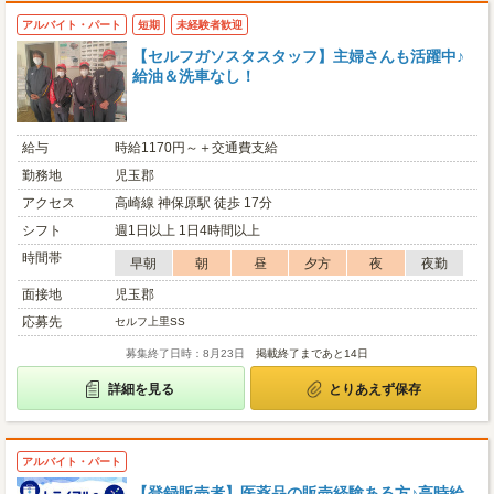
アルバイト・パート
短期
未経験者歓迎
【セルフガソスタスタッフ】主婦さんも活躍中♪
給油＆洗車なし！
給与
時給1170円～＋交通費支給
勤務地
児玉郡
アクセス
高崎線 神保原駅 徒歩 17分
シフト
週1日以上 1日4時間以上
時間帯
早朝
朝
昼
夕方
夜
夜勤
面接地
児玉郡
応募先
セルフ上里SS
募集終了日時：8月23日
掲載終了まであと14日
詳細を見る
とりあえず保存
アルバイト・パート
【登録販売者】医薬品の販売経験ある方♪高時給