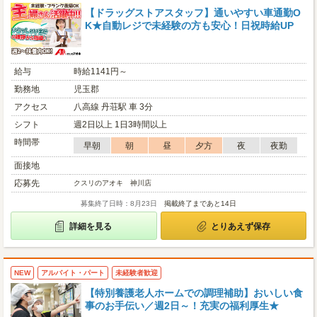
【ドラッグストアスタッフ】通いやすい車通勤O
K★自動レジで未経験の方も安心！日祝時給UP
給与
時給1141円～
勤務地
児玉郡
アクセス
八高線 丹荘駅 車 3分
シフト
週2日以上 1日3時間以上
時間帯
早朝
朝
昼
夕方
夜
夜勤
面接地
応募先
クスリのアオキ 神川店
募集終了日時：8月23日
掲載終了まであと14日
詳細を見る
とりあえず保存
NEW
アルバイト・パート
未経験者歓迎
【特別養護老人ホームでの調理補助】おいしい食
事のお手伝い／週2日～！充実の福利厚生★