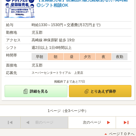
◎シフト相談OK
給与
時給1330～1530円＋交通費(月3万円まで)
勤務地
児玉郡
アクセス
高崎線 神保原駅 徒歩 19分
シフト
週2日以上 1日4時間以上
時間帯
早朝
朝
昼
夕方
夜
夜勤
面接地
児玉郡
応募先
スーパーセンタートライアル 上里店
掲載終了まであと77日
詳細を見る
とりあえず保存
1ページ（全3ページ中）
前のページ
次のページ
最
最
初
後
ページＴＯＰへ