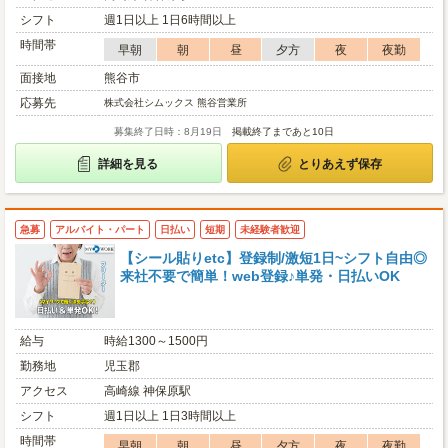
シフト
週1日以上 1日6時間以上
時間帯
早朝
朝
昼
夕方
夜
夜勤
面接地
熊谷市
応募先
株式会社シムックス 熊谷営業所
募集終了日時：8月19日
掲載終了まであと10日
詳細を見る
とりあえず保存
急募
アルバイト・パート
日払い
短期
未経験者歓迎
【シール貼りetc】登録制/激短1日~シフト自由◎
来社不要で簡単！web登録♪単発・日払いOK
給与
時給1300～1500円
勤務地
児玉郡
アクセス
高崎線 神保原駅
シフト
週1日以上 1日3時間以上
時間帯
早朝
朝
昼
夕方
夜
夜勤