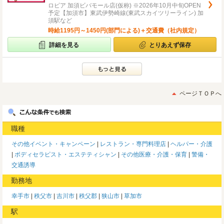
ロピア 加須ビバモール店(仮称) ※2026年10月中旬OPEN
予定【加須市】東武伊勢崎線(東武スカイツリーライン) 加
須駅など
時給1195円～1450円(部門による)＋交通費（社内規定）
詳細を見る
とりあえず保存
ページＴＯＰへ
職種
その他イベント・キャンペーン
レストラン・専門料理店
ヘルパー・介護
ボディセラピスト・エステティシャン
その他医療・介護・保育
警備・
交通誘導
勤務地
幸手市
秩父市
吉川市
秩父郡
狭山市
草加市
駅