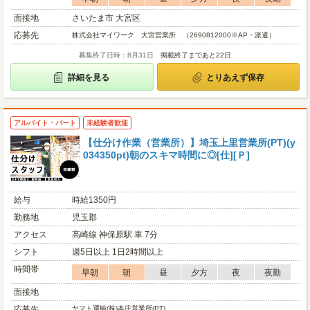
面接地
さいたま市 大宮区
応募先
株式会社マイワーク 大宮営業所 （2690812000※AP・派遣）
募集終了日時：8月31日
掲載終了まであと22日
詳細を見る
とりあえず保存
アルバイト・パート
未経験者歓迎
【仕分け作業（営業所）】埼玉上里営業所(PT)(y
034350pt)朝のスキマ時間に◎[仕][Ｐ]
給与
時給1350円
勤務地
児玉郡
アクセス
高崎線 神保原駅 車 7分
シフト
週5日以上 1日2時間以上
時間帯
早朝
朝
昼
夕方
夜
夜勤
面接地
応募先
ヤマト運輸(株)本庄営業所(PT)