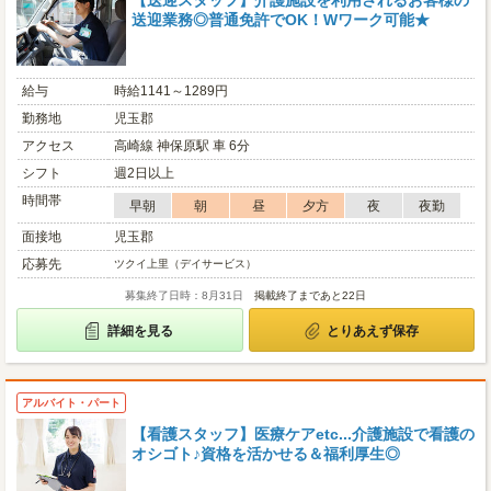
【送迎スタッフ】介護施設を利用されるお客様の
送迎業務◎普通免許でOK！Wワーク可能★
給与
時給1141～1289円
勤務地
児玉郡
アクセス
高崎線 神保原駅 車 6分
シフト
週2日以上
時間帯
早朝
朝
昼
夕方
夜
夜勤
面接地
児玉郡
応募先
ツクイ上里（デイサービス）
募集終了日時：8月31日
掲載終了まであと22日
詳細を見る
とりあえず保存
アルバイト・パート
【看護スタッフ】医療ケアetc...介護施設で看護の
オシゴト♪資格を活かせる＆福利厚生◎