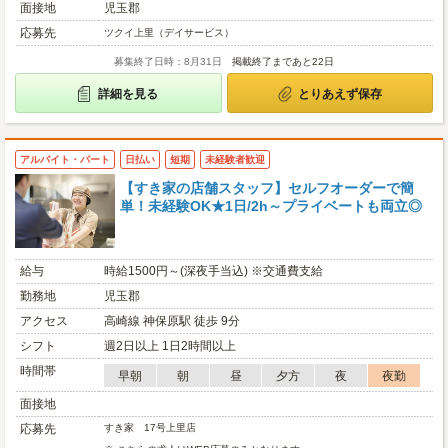
面接地
児玉郡
応募先
ツクイ上里（デイサービス）
募集終了日時：8月31日
掲載終了まであと22日
詳細を見る
とりあえず保存
アルバイト・パート
日払い
短期
未経験者歓迎
【すき家の店舗スタッフ】セルフオーダーで簡
単！未経験OK★1日/2h～プライベートも両立◎
給与
時給1500円～(深夜手当込) ※交通費支給
勤務地
児玉郡
アクセス
高崎線 神保原駅 徒歩 9分
シフト
週2日以上 1日2時間以上
時間帯
早朝
朝
昼
夕方
夜
夜勤
面接地
応募先
すき家 17号上里店