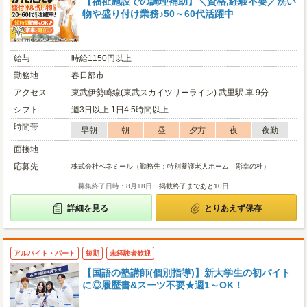
【福祉施設での調理補助】＼資格,経験不要／洗い
物や盛り付け業務♪50～60代活躍中
給与
時給1150円以上
勤務地
春日部市
アクセス
東武伊勢崎線(東武スカイツリーライン) 武里駅 車 9分
シフト
週3日以上 1日4.5時間以上
時間帯
早朝
朝
昼
夕方
夜
夜勤
面接地
応募先
株式会社ベネミール（勤務先：特別養護老人ホーム 彩幸の杜）
募集終了日時：8月18日
掲載終了まであと10日
詳細を見る
とりあえず保存
アルバイト・パート
短期
未経験者歓迎
【国語の塾講師(個別指導)】新大学生の初バイト
に◎履歴書&スーツ不要★週1～OK！