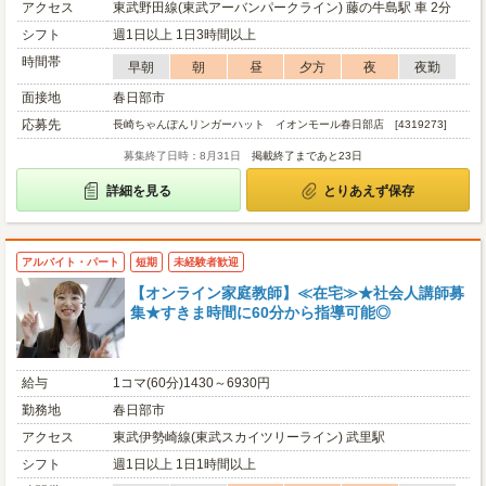
アクセス
東武野田線(東武アーバンパークライン) 藤の牛島駅 車 2分
シフト
週1日以上 1日3時間以上
時間帯
早朝
朝
昼
夕方
夜
夜勤
面接地
春日部市
応募先
長崎ちゃんぽんリンガーハット イオンモール春日部店 [4319273]
募集終了日時：8月31日
掲載終了まであと23日
詳細を見る
とりあえず保存
アルバイト・パート
短期
未経験者歓迎
【オンライン家庭教師】≪在宅≫★社会人講師募
集★すきま時間に60分から指導可能◎
給与
1コマ(60分)1430～6930円
勤務地
春日部市
アクセス
東武伊勢崎線(東武スカイツリーライン) 武里駅
シフト
週1日以上 1日1時間以上