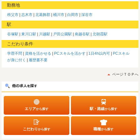
勤務地
秩父市
志木市
北葛飾郡
桶川市
白岡市
深谷市
駅
谷塚駅
東川口駅
川越駅
戸田公園駅
南越谷駅
北朝霞駅
こだわり条件
学歴不問
資格を活かせる
PCスキルを活かす
1日4h以内可
PCスキル
が身に付く
履歴書不要
ページＴＯＰへ
エリア
駅・路線
から探す
から探す
こだわり
職種
から探す
から探す