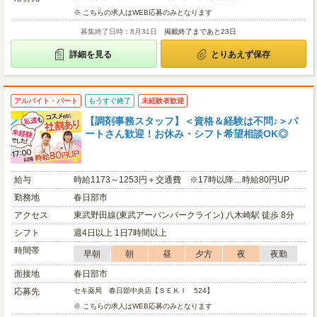
※ こちらの求人はWEB応募のみとなります
募集終了日時：8月31日
掲載終了まであと23日
詳細を見る
とりあえず保存
アルバイト・パート
もうすぐ終了
未経験者歓迎
【調剤事務スタッフ】＜資格＆経験は不問♪＞パ
ートさん歓迎！お休み・シフト希望相談OK◎
給与
時給1173～1253円＋交通費 ※17時以降…時給80円UP
勤務地
春日部市
アクセス
東武野田線(東武アーバンパークライン) 八木崎駅 徒歩 8分
シフト
週4日以上 1日7時間以上
時間帯
早朝
朝
昼
夕方
夜
夜勤
面接地
春日部市
応募先
セキ薬局 春日部中央店【ＳＥＫＩ 524】
※ こちらの求人はWEB応募のみとなります