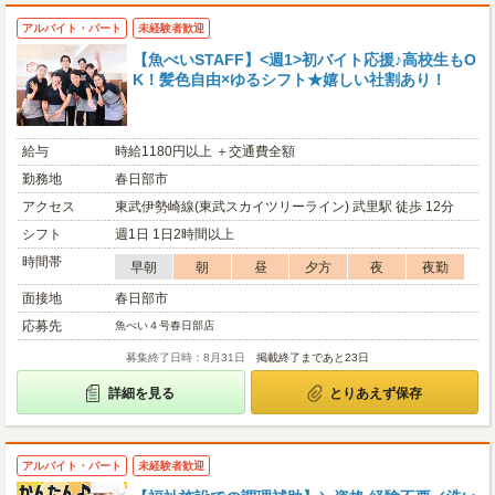
アルバイト・パート
未経験者歓迎
【魚べいSTAFF】<週1>初バイト応援♪高校生もO
K！髪色自由×ゆるシフト★嬉しい社割あり！
給与
時給1180円以上 ＋交通費全額
勤務地
春日部市
アクセス
東武伊勢崎線(東武スカイツリーライン) 武里駅 徒歩 12分
シフト
週1日 1日2時間以上
時間帯
早朝
朝
昼
夕方
夜
夜勤
面接地
春日部市
応募先
魚べい４号春日部店
募集終了日時：8月31日
掲載終了まであと23日
詳細を見る
とりあえず保存
アルバイト・パート
未経験者歓迎