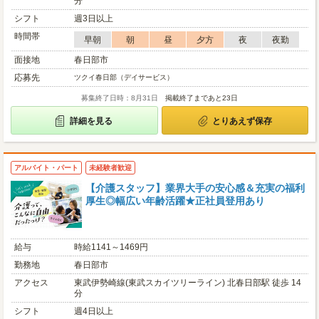
分
シフト
週3日以上
時間帯
早朝
朝
昼
夕方
夜
夜勤
面接地
春日部市
応募先
ツクイ春日部（デイサービス）
募集終了日時：8月31日
掲載終了まであと23日
詳細を見る
とりあえず保存
アルバイト・パート
未経験者歓迎
【介護スタッフ】業界大手の安心感＆充実の福利
厚生◎幅広い年齢活躍★正社員登用あり
給与
時給1141～1469円
勤務地
春日部市
アクセス
東武伊勢崎線(東武スカイツリーライン) 北春日部駅 徒歩 14
分
シフト
週4日以上