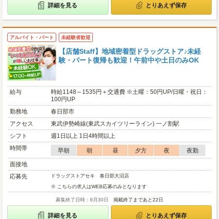
詳細を見る
とりあえず保存
アルバイト・パート
未経験者歓迎
【店舗Staff】地域密着型ドラッグストア♪未経
験・パート復帰も歓迎！午前中や土日のみOK
給与
時給1148～1535円＋交通費 ※土曜：50円UP/日曜・祝日：
100円UP
勤務地
春日部市
アクセス
東武伊勢崎線(東武スカイツリーライン) 一ノ割駅
シフト
週1日以上 1日4時間以上
時間帯
早朝
朝
昼
夕方
夜
夜勤
面接地
応募先
ドラッグストアセキ 春日部大沼店
※ こちらの求人はWEB応募のみとなります
募集終了日時：8月30日
掲載終了まであと22日
詳細を見る
とりあえず保存