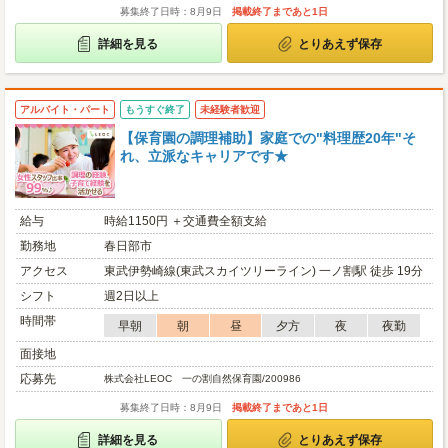
募集終了日時：8月9日
掲載終了まであと1日
詳細を見る
とりあえず保存
アルバイト・パート
もうすぐ終了
未経験者歓迎
【保育園の調理補助】家庭での"料理歴20年"そ
れ、立派なキャリアです★
給与
時給1150円 ＋交通費全額支給
勤務地
春日部市
アクセス
東武伊勢崎線(東武スカイツリーライン) 一ノ割駅 徒歩 19分
シフト
週2日以上
時間帯
早朝
朝
昼
夕方
夜
夜勤
面接地
応募先
株式会社LEOC 一の割自然保育園/200986
募集終了日時：8月9日
掲載終了まであと1日
詳細を見る
とりあえず保存