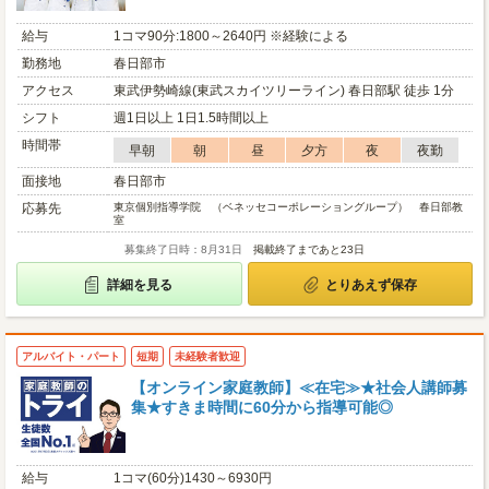
給与
1コマ90分:1800～2640円 ※経験による
勤務地
春日部市
アクセス
東武伊勢崎線(東武スカイツリーライン) 春日部駅 徒歩 1分
シフト
週1日以上 1日1.5時間以上
時間帯
早朝
朝
昼
夕方
夜
夜勤
面接地
春日部市
応募先
東京個別指導学院 （ベネッセコーポレーショングループ） 春日部教
室
募集終了日時：8月31日
掲載終了まであと23日
詳細を見る
とりあえず保存
アルバイト・パート
短期
未経験者歓迎
【オンライン家庭教師】≪在宅≫★社会人講師募
集★すきま時間に60分から指導可能◎
給与
1コマ(60分)1430～6930円