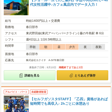
【ショールームでのご案内】学歴不問◎30代～40
代女性活躍中♪カフェ風店内でデータ入力！
給与
時給1400円以上＋交通費
勤務地
春日部市
アクセス
東武野田線(東武アーバンパークライン) 藤の牛島駅 車 6分
シフト
週4日以上 1日6.5時間以上
時間帯
早朝
朝
昼
夕方
夜
夜勤
面接地
春日部市
応募先
株式会社カクイチ A-SITE春日部
募集終了日時：8月10日
掲載終了まであと2日
詳細を見る
とりあえず保存
アルバイト・パート
未経験者歓迎
【セルフガソスタSTAFF】「乙四」資格があれば
短時間でも高収入♪ 2hごとに休憩あり