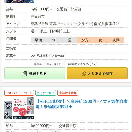
給与
時給1300円～＋交通費一部支給
勤務地
春日部市
アクセス
東武野田線(東武アーバンパークライン) 南桜井駅 車 7分
シフト
週1日以上 1日4時間以上
時間帯
早朝
朝
昼
夕方
夜
夜勤
面接地
応募先
DD4号線庄和インターSS
募集終了日時：8月20日
掲載終了まであと12日
詳細を見る
とりあえず保存
アルバイト・パート
もうすぐ終了
未経験者歓迎
【ReFaの販売】＼高時給1900円~／大人気美容家
電！未経験大歓迎★
給与
時給1900円~ ＋交通費全額