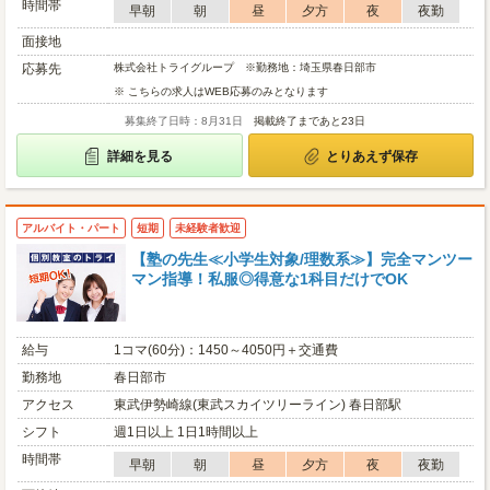
時間帯
早朝
朝
昼
夕方
夜
夜勤
面接地
応募先
株式会社トライグループ ※勤務地：埼玉県春日部市
※ こちらの求人はWEB応募のみとなります
募集終了日時：8月31日
掲載終了まであと23日
詳細を見る
とりあえず保存
アルバイト・パート
短期
未経験者歓迎
【塾の先生≪小学生対象/理数系≫】完全マンツー
マン指導！私服◎得意な1科目だけでOK
給与
1コマ(60分)：1450～4050円＋交通費
勤務地
春日部市
アクセス
東武伊勢崎線(東武スカイツリーライン) 春日部駅
シフト
週1日以上 1日1時間以上
時間帯
早朝
朝
昼
夕方
夜
夜勤