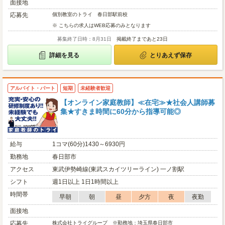
面接地
応募先
個別教室のトライ 春日部駅前校
※ こちらの求人はWEB応募のみとなります
募集終了日時：8月31日
掲載終了まであと23日
詳細を見る
とりあえず保存
アルバイト・パート
短期
未経験者歓迎
【オンライン家庭教師】≪在宅≫★社会人講師募
集★すきま時間に60分から指導可能◎
給与
1コマ(60分)1430～6930円
勤務地
春日部市
アクセス
東武伊勢崎線(東武スカイツリーライン) 一ノ割駅
シフト
週1日以上 1日1時間以上
時間帯
早朝
朝
昼
夕方
夜
夜勤
面接地
応募先
株式会社トライグループ ※勤務地：埼玉県春日部市