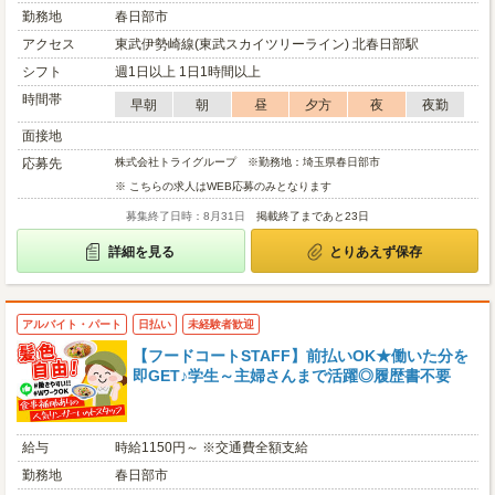
勤務地
春日部市
アクセス
東武伊勢崎線(東武スカイツリーライン) 北春日部駅
シフト
週1日以上 1日1時間以上
時間帯
早朝
朝
昼
夕方
夜
夜勤
面接地
応募先
株式会社トライグループ ※勤務地：埼玉県春日部市
※ こちらの求人はWEB応募のみとなります
募集終了日時：8月31日
掲載終了まであと23日
詳細を見る
とりあえず保存
アルバイト・パート
日払い
未経験者歓迎
【フードコートSTAFF】前払いOK★働いた分を
即GET♪学生～主婦さんまで活躍◎履歴書不要
給与
時給1150円～ ※交通費全額支給
勤務地
春日部市