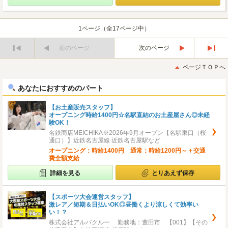
1ページ（全17ページ中）
前のページ
次のページ
最
最
初
後
ページＴＯＰへ
へ
へ
あなたにおすすめのパート
【お土産販売スタッフ】
オープニング時給1400円☆名駅直結のお土産屋さん◎未経
験OK！
名鉄商店MEICHIKA※2026年9月オープン【名駅東口（桜
通口）】近鉄名古屋線 近鉄名古屋駅など
オープニング：時給1400円 通常：時給1200円～＋交通
費全額支給
詳細を見る
とりあえず保存
【スポーツ大会運営スタッフ】
激レア／短期＆日払いOK◎昼働くより涼しくて効率い
い！？
株式会社アルバクルー 勤務地：豊田市 【001】【その