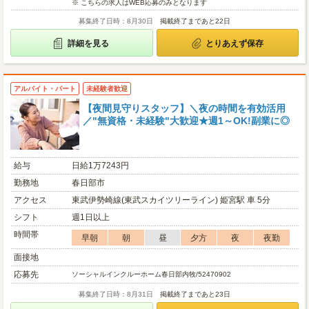
※ こちらの求人はWEB応募のみとなります
募集終了日時：8月30日
掲載終了まであと22日
詳細を見る
とりあえず保存
アルバイト・パート
未経験者歓迎
【夜間見守りスタッフ】＼夜の時間を有効活用
／"無資格・未経験"大歓迎★週1～OK!副業に◎
給与
日給1万7243円
勤務地
春日部市
アクセス
東武伊勢崎線(東武スカイツリーライン) 姫宮駅 車 5分
シフト
週1日以上
時間帯
早朝
朝
昼
夕方
夜
夜勤
面接地
応募先
ソーシャルインクルーホーム春日部内牧/52470902
募集終了日時：8月31日
掲載終了まであと23日