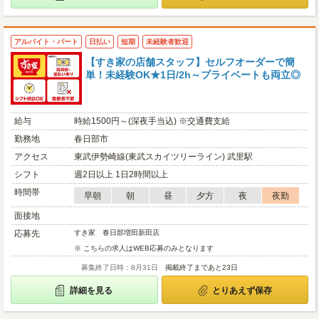
アルバイト・パート
日払い
短期
未経験者歓迎
【すき家の店舗スタッフ】セルフオーダーで簡
単！未経験OK★1日/2h～プライベートも両立◎
給与
時給1500円～(深夜手当込) ※交通費支給
勤務地
春日部市
アクセス
東武伊勢崎線(東武スカイツリーライン) 武里駅
シフト
週2日以上 1日2時間以上
時間帯
早朝
朝
昼
夕方
夜
夜勤
面接地
応募先
すき家 春日部増田新田店
※ こちらの求人はWEB応募のみとなります
募集終了日時：8月31日
掲載終了まであと23日
詳細を見る
とりあえず保存