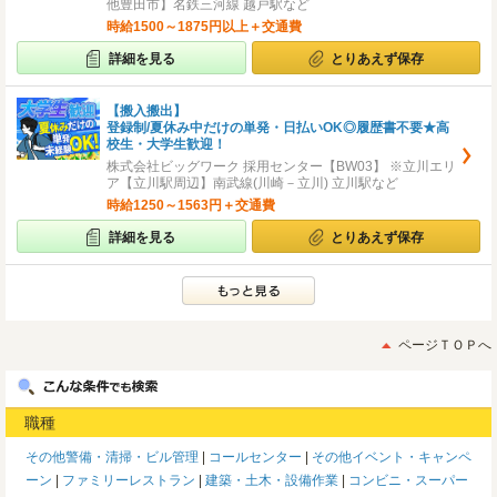
他豊田市】名鉄三河線 越戸駅など
時給1500～1875円以上＋交通費
詳細を見る
とりあえず保存
【搬入搬出】
登録制/夏休み中だけの単発・日払いOK◎履歴書不要★高
校生・大学生歓迎！
株式会社ビッグワーク 採用センター【BW03】 ※立川エリ
ア【立川駅周辺】南武線(川崎－立川) 立川駅など
時給1250～1563円＋交通費
詳細を見る
とりあえず保存
ページＴＯＰへ
職種
その他警備・清掃・ビル管理
コールセンター
その他イベント・キャンペ
ーン
ファミリーレストラン
建築・土木・設備作業
コンビニ・スーパー