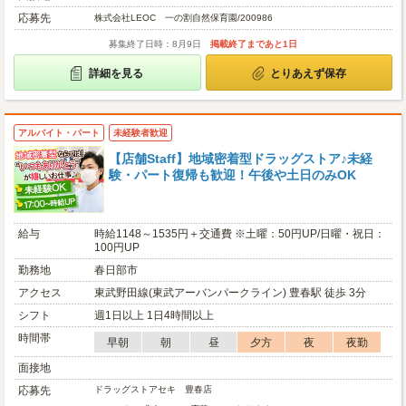
応募先
株式会社LEOC 一の割自然保育園/200986
募集終了日時：8月9日
掲載終了まであと1日
詳細を見る
とりあえず保存
アルバイト・パート
未経験者歓迎
【店舗Staff】地域密着型ドラッグストア♪未経
験・パート復帰も歓迎！午後や土日のみOK
給与
時給1148～1535円＋交通費 ※土曜：50円UP/日曜・祝日：
100円UP
勤務地
春日部市
アクセス
東武野田線(東武アーバンパークライン) 豊春駅 徒歩 3分
シフト
週1日以上 1日4時間以上
時間帯
早朝
朝
昼
夕方
夜
夜勤
面接地
応募先
ドラッグストアセキ 豊春店