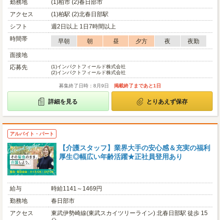
勤務地
(1)柏市 (2)春日部市
アクセス
(1)柏駅 (2)北春日部駅
シフト
週2日以上 1日7時間以上
時間帯
早朝
朝
昼
夕方
夜
夜勤
面接地
応募先
(1)
インパクトフィールド株式会社
(2)
インパクトフィールド株式会社
募集終了日時：8月9日
掲載終了まであと1日
詳細を見る
とりあえず保存
アルバイト・パート
【介護スタッフ】業界大手の安心感＆充実の福利
厚生◎幅広い年齢活躍★正社員登用あり
給与
時給1141～1469円
勤務地
春日部市
アクセス
東武伊勢崎線(東武スカイツリーライン) 北春日部駅 徒歩 15