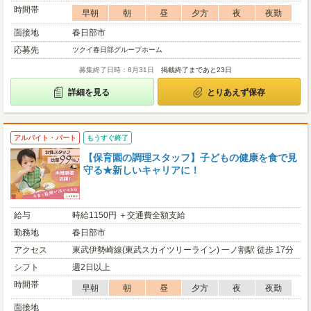
時間帯
早朝
朝
昼
夕方
夜
夜勤
面接地
春日部市
応募先
ツクイ春日部グループホーム
募集終了日時：8月31日
掲載終了まであと23日
詳細を見る
とりあえず保存
アルバイト・パート
もうすぐ終了
【保育園の調理スタッフ】子どもの健康を食で見
守る★新しいキャリアに！
給与
時給1150円 ＋交通費全額支給
勤務地
春日部市
アクセス
東武伊勢崎線(東武スカイツリーライン) 一ノ割駅 徒歩 17分
シフト
週2日以上
時間帯
早朝
朝
昼
夕方
夜
夜勤
面接地