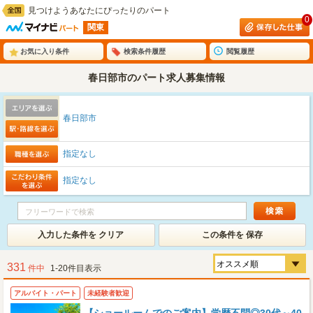
見つけようあなたにぴったりのパート
0
関東
お気に入り条件
検索条件履歴
閲覧履歴
春日部市のパート求人募集情報
春日部市
指定なし
指定なし
入力した条件を クリア
この条件を 保存
331
件中
1-20件目表示
アルバイト・パート
未経験者歓迎