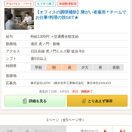
アルバイト・パート
もうすぐ終了
未経験者歓迎
【オフィスの調理補助】障がい者雇用＊チームで
お仕事!料理の技GET★
給与
時給1300円 ＋交通費全額支給
勤務地
港区 虎ノ門・新橋
アクセス
日比谷線 虎ノ門ヒルズ駅 徒歩 8分
シフト
週5日以上
時間帯
早朝
朝
昼
夕方
夜
夜勤
面接地
応募先
株式会社LEOC (積水化学工業株式会社 東京本社)/101415
募集終了日時：8月9日
本日、掲載終了
詳細を見る
とりあえず保存
1ページ（全5ページ中）
前のページ
次のページ