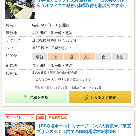
【事務スタッフ】未経験歓迎！平日のみOK◎
広々オフィスで勤務♪休暇取得も相談可です◎
給与
時給1580円～ + 交通費
勤務地
港区 田町・浜松町・芝浦
アクセス
日比谷線 神谷町駅 徒歩 7分
シフト
週2日以上 1日6時間以上
時間帯
早朝
朝
昼
夕方
夜
夜勤
面接地
港区 田町・浜松町・芝浦
応募先
株式会社日本能率協会総合研究所
※ こちらの求人はWEB応募のみとなります
募集終了日時：8月24日
掲載終了まであと15日
詳細を見る
とりあえず保存
アルバイト・パート
短期
未経験者歓迎
【BBQ場ホール】＼オープニング大募集★／東京
プリンスホテル内でのBBQ場◎未経験OK！