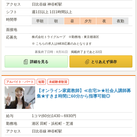
アクセス
日比谷線 神谷町駅
シフト
週1日以上 1日1時間以上
時間帯
早朝
朝
昼
夕方
夜
夜勤
面接地
応募先
株式会社トライグループ ※勤務地：東京都港区
※ こちらの求人はWEB応募のみとなります
募集終了日時：8月31日
掲載終了まであと22日
詳細を見る
とりあえず保存
アルバイト・パート
短期
未経験者歓迎
【オンライン家庭教師】≪在宅≫★社会人講師募
集★すきま時間に60分から指導可能◎
給与
1コマ(60分)1430～6930円
勤務地
港区 田町・浜松町・芝浦
アクセス
日比谷線 神谷町駅