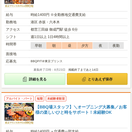
給与
時給1400円 ※全勤務地交通費支給
勤務地
港区 赤坂・六本木
アクセス
都営三田線 御成門駅 徒歩 6分
シフト
週1日以上 1日4時間以上
時間帯
早朝
朝
昼
夕方
夜
夜勤
面接地
応募先
BBQPIT＠東京プリンス
募集終了日時：8月23日
掲載終了まであと14日
詳細を見る
とりあえず保存
アルバイト・パート
短期
未経験者歓迎
【BBQ場スタッフ】＼オープニング大募集／お客
様の楽しいひと時をサポート！未経験OK
給与
時給1400円 ＋交通費一部支給