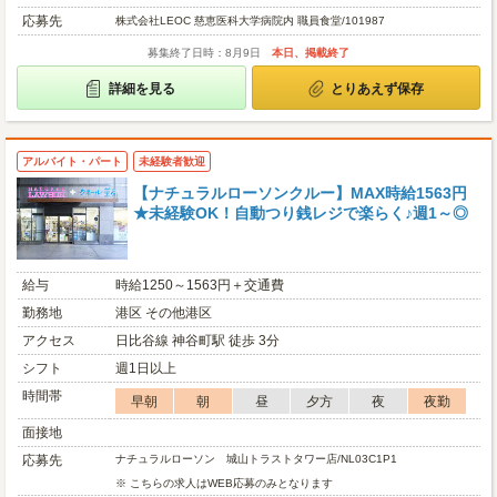
応募先
株式会社LEOC 慈恵医科大学病院内 職員食堂/101987
募集終了日時：8月9日
本日、掲載終了
詳細を見る
とりあえず保存
アルバイト・パート
未経験者歓迎
【ナチュラルローソンクルー】MAX時給1563円
★未経験OK！自動つり銭レジで楽らく♪週1～◎
給与
時給1250～1563円＋交通費
勤務地
港区 その他港区
アクセス
日比谷線 神谷町駅 徒歩 3分
シフト
週1日以上
時間帯
早朝
朝
昼
夕方
夜
夜勤
面接地
応募先
ナチュラルローソン 城山トラストタワー店/NL03C1P1
※ こちらの求人はWEB応募のみとなります