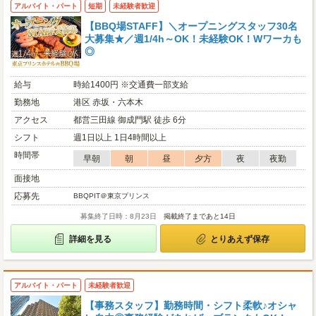
アルバイト・パート
短期
未経験者歓迎
【BBQ場STAFF】＼オープニングスタッフ30名
大募集★／週1/4h～OK！未経験OK！Wワーカも
◎
給与
時給1400円 ※交通費一部支給
勤務地
港区 赤坂・六本木
アクセス
都営三田線 御成門駅 徒歩 6分
シフト
週1日以上 1日4時間以上
時間帯
早朝
朝
昼
夕方
夜
夜勤
面接地
応募先
BBQPIT＠東京プリンス
募集終了日時：8月23日
掲載終了まであと14日
詳細を見る
とりあえず保存
アルバイト・パート
未経験者歓迎
【事務スタッフ】勤務時間・シフト柔軟♪オシャ