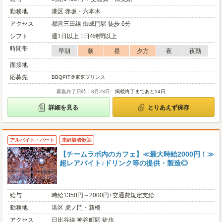
勤務地
港区 赤坂・六本木
アクセス
都営三田線 御成門駅 徒歩 6分
シフト
週1日以上 1日4時間以上
時間帯
早朝
朝
昼
夕方
夜
夜勤
面接地
応募先
BBQPIT＠東京プリンス
募集終了日時：8月23日
掲載終了まであと14日
詳細を見る
とりあえず保存
アルバイト・パート
未経験者歓迎
【チームラボ内のカフェ】≪最大時給2000円！≫
超レアバイト♪ドリンク等の提供・製造◎
給与
時給1350円～2000円+交通費規定支給
勤務地
港区 虎ノ門・新橋
アクセス
日比谷線 神谷町駅 徒歩