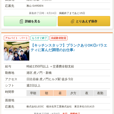
応募先
雅山 GARDEN
募集終了日時：8月24日
掲載終了まであと15日
詳細を見る
とりあえず保存
アルバイト・パート
もうすぐ終了
未経験者歓迎
【キッチンスタッフ】ブランクありOK◎バラエ
ティに富んだ調理のお仕事♪
給与
時給1350円以上 ＋交通費全額支給
勤務地
港区 虎ノ門・新橋
アクセス
日比谷線 虎ノ門ヒルズ駅 徒歩 5分
シフト
週2日以上
時間帯
早朝
朝
昼
夕方
夜
夜勤
面接地
応募先
株式会社LEOC 積水化学工業株式会社 東京本社/101415
募集終了日時：8月9日
本日、掲載終了