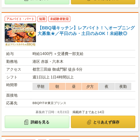
アルバイト・パート
短期
未経験者歓迎
【BBQ場キッチン】レアバイト！＼オープニング
大募集★／平日のみ・土日のみOK！未経験◎
給与
時給1400円 ＋交通費一部支給
勤務地
港区 赤坂・六本木
アクセス
都営三田線 御成門駅 徒歩 6分
シフト
週1日以上 1日4時間以上
時間帯
早朝
朝
昼
夕方
夜
夜勤
面接地
応募先
BBQPIT＠東京プリンス
募集終了日時：8月23日
掲載終了まであと14日
詳細を見る
とりあえず保存