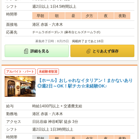
シフト
週2日以上 1日4.5時間以上
時間帯
早朝
朝
昼
夕方
夜
夜勤
面接地
港区 赤坂・六本木
応募先
チームラボボーダレス (麻布台ヒルズチームラボ)
募集終了日時：8月25日
掲載終了まであと16日
詳細を見る
とりあえず保存
アルバイト・パート
未経験者歓迎
【ホール】おしゃれなイタリアン！まかないあり
◎週2日～OK！駅チカ☆未経験OK♪
給与
時給1400円以上 + 交通費支給
勤務地
港区 赤坂・六本木
アクセス
日比谷線 神谷町駅 徒歩 3分
シフト
週2日以上 1日3時間以上
時間帯
早朝
朝
昼
夕方
夜
夜勤