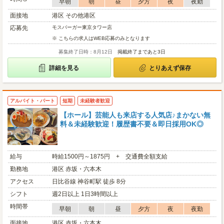
早朝
朝
昼
夕方
夜
夜勤
面接地
港区 その他港区
応募先
モスバーガー東京タワー店
※ こちらの求人はWEB応募のみとなります
募集終了日時：8月12日
掲載終了まであと3日
詳細を見る
とりあえず保存
アルバイト・パート
短期
未経験者歓迎
【ホール】芸能人も来店する人気店♪まかない無
料＆未経験歓迎！履歴書不要＆即日採用OK◎
給与
時給1500円～1875円 + 交通費全額支給
勤務地
港区 赤坂・六本木
アクセス
日比谷線 神谷町駅 徒歩 8分
シフト
週2日以上 1日3時間以上
時間帯
早朝
朝
昼
夕方
夜
夜勤
面接地
港区 赤坂・六本木