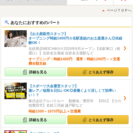
最
最
初
後
ページＴＯＰへ
へ
へ
あなたにおすすめのパート
【お土産販売スタッフ】
オープニング時給1400円☆名駅直結のお土産屋さん◎未経
験OK！
名鉄商店MEICHIKA※2026年9月オープン【名駅東口（桜
通口）】近鉄名古屋線 近鉄名古屋駅など
オープニング：時給1400円 通常：時給1200円～＋交通
費全額支給
詳細を見る
とりあえず保存
【スポーツ大会運営スタッフ】
激レア／短期＆日払いOK◎昼働くより涼しくて効率い
い！？
株式会社アルバクルー 勤務地：豊田市 【001】【その
他豊田市】名鉄三河線 越戸駅など
時給1500～1875円以上＋交通費
詳細を見る
とりあえず保存