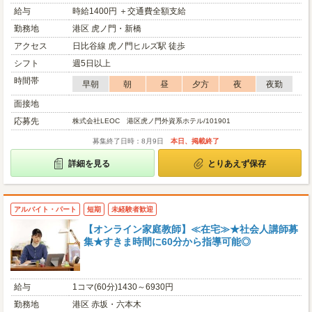
給与
時給1400円 ＋交通費全額支給
勤務地
港区 虎ノ門・新橋
アクセス
日比谷線 虎ノ門ヒルズ駅 徒歩
シフト
週5日以上
時間帯
早朝
朝
昼
夕方
夜
夜勤
面接地
応募先
株式会社LEOC 港区虎ノ門外資系ホテル/101901
募集終了日時：8月9日
本日、掲載終了
詳細を見る
とりあえず保存
アルバイト・パート
短期
未経験者歓迎
【オンライン家庭教師】≪在宅≫★社会人講師募
集★すきま時間に60分から指導可能◎
給与
1コマ(60分)1430～6930円
勤務地
港区 赤坂・六本木