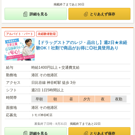
掲載終了まであと30日
詳細を見る
とりあえず保存
アルバイト・パート
未経験者歓迎
【ドラッグストアのレジ・品出し】週2日★未経
験OK！社割で商品がお得に◎社員登用あり
給与
時給1400円以上＋交通費支給
勤務地
港区 その他港区
アクセス
日比谷線 神谷町駅 徒歩 3分
シフト
週2日 1日5時間以上
時間帯
早朝
朝
昼
夕方
夜
夜勤
面接地
港区 その他港区
応募先
トモズ神谷町店
募集終了日時：8月31日
掲載終了まであと22日
詳細を見る
とりあえず保存