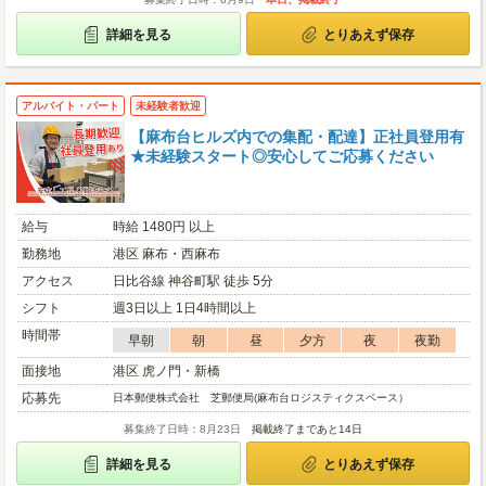
詳細を見る
とりあえず保存
アルバイト・パート
未経験者歓迎
【麻布台ヒルズ内での集配・配達】正社員登用有
★未経験スタート◎安心してご応募ください
給与
時給 1480円 以上
勤務地
港区 麻布・西麻布
アクセス
日比谷線 神谷町駅 徒歩 5分
シフト
週3日以上 1日4時間以上
時間帯
早朝
朝
昼
夕方
夜
夜勤
面接地
港区 虎ノ門・新橋
応募先
日本郵便株式会社 芝郵便局(麻布台ロジスティクスベース）
募集終了日時：8月23日
掲載終了まであと14日
詳細を見る
とりあえず保存