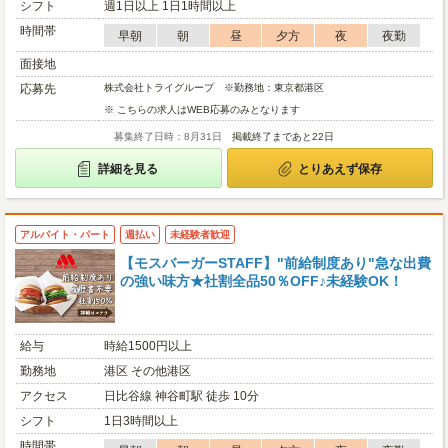
シフト
週1日以上 1日1時間以上
時間帯
早朝
朝
昼
夕方
夜
夜勤
面接地
応募先
株式会社トライグループ ※勤務地：東京都港区
※ こちらの求人はWEB応募のみとなります
募集終了日時：8月31日
掲載終了まであと22日
詳細を見る
とりあえず保存
アルバイト・パート
週払い
未経験者歓迎
【モスバーガーSTAFF】"前給制度あり"急な出費
の強い味方★社割全品50％OFF♪未経験OK！
給与
時給1500円以上
勤務地
港区 その他港区
アクセス
日比谷線 神谷町駅 徒歩 10分
シフト
1日3時間以上
時間帯