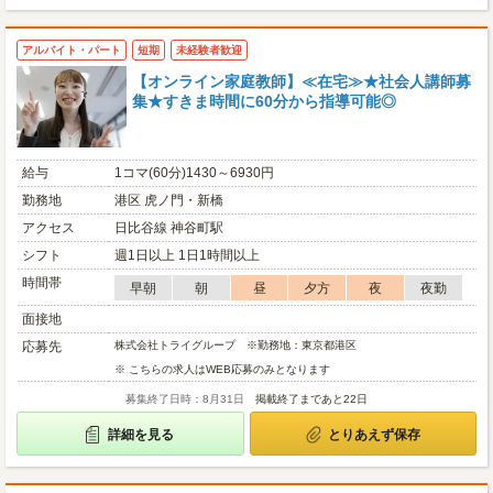
アルバイト・パート
短期
未経験者歓迎
【オンライン家庭教師】≪在宅≫★社会人講師募
集★すきま時間に60分から指導可能◎
給与
1コマ(60分)1430～6930円
勤務地
港区 虎ノ門・新橋
アクセス
日比谷線 神谷町駅
シフト
週1日以上 1日1時間以上
時間帯
早朝
朝
昼
夕方
夜
夜勤
面接地
応募先
株式会社トライグループ ※勤務地：東京都港区
※ こちらの求人はWEB応募のみとなります
募集終了日時：8月31日
掲載終了まであと22日
詳細を見る
とりあえず保存