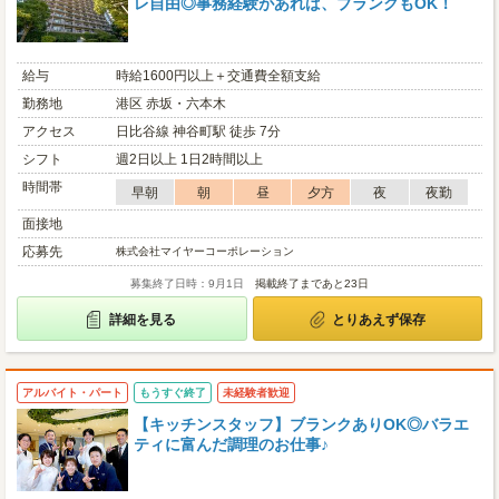
レ自由◎事務経験があれば、ブランクもOK！
給与
時給1600円以上＋交通費全額支給
勤務地
港区 赤坂・六本木
アクセス
日比谷線 神谷町駅 徒歩 7分
シフト
週2日以上 1日2時間以上
時間帯
早朝
朝
昼
夕方
夜
夜勤
面接地
応募先
株式会社マイヤーコーポレーション
募集終了日時：9月1日
掲載終了まであと23日
詳細を見る
とりあえず保存
アルバイト・パート
もうすぐ終了
未経験者歓迎
【キッチンスタッフ】ブランクありOK◎バラエ
ティに富んだ調理のお仕事♪