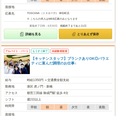
面接地
応募先
TOSCANA （トスカーナ) 神谷町店
※ こちらの求人はWEB応募のみとなります
募集終了日時：8月30日
掲載終了まであと21日
詳細を見る
とりあえず保存
アルバイト・パート
もうすぐ終了
未経験者歓迎
【キッチンスタッフ】ブランクありOK◎バラエ
ティに富んだ調理のお仕事♪
給与
時給1350円 ＋交通費全額支給
勤務地
港区 虎ノ門・新橋
アクセス
都営三田線 御成門駅 徒歩 4分
シフト
週2日以上
時間帯
早朝
朝
昼
夕方
夜
夜勤
面接地