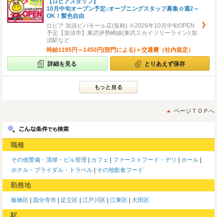
【ロピアスタッフ】
10月中旬オープン予定♪オープニングスタッフ募集☆週2～
OK！髪色自由
ロピア 加須ビバモール店(仮称) ※2026年10月中旬OPEN
予定【加須市】東武伊勢崎線(東武スカイツリーライン) 加
須駅など
時給1195円～1450円(部門による)＋交通費（社内規定）
詳細を見る
とりあえず保存
ページＴＯＰへ
職種
その他警備・清掃・ビル管理
カフェ
ファーストフード・デリ
ホール
ホテル・ブライダル・トラベル
その他飲食フード
勤務地
板橋区
国分寺市
足立区
江戸川区
江東区
大田区
駅