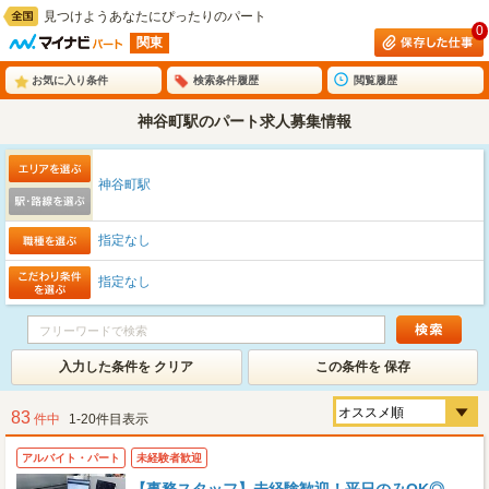
見つけようあなたにぴったりのパート
0
関東
お気に入り条件
検索条件履歴
閲覧履歴
神谷町駅のパート求人募集情報
神谷町駅
指定なし
指定なし
入力した条件を クリア
この条件を 保存
83
件中
1-20件目表示
アルバイト・パート
未経験者歓迎