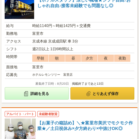
【ホテルスタッフ】涼しい職場★シフト自由♪お
しゃれ自由♪接客未経験でも問題なし◎
給与
時給1140円～時給1425円＋交通費
勤務地
富里市
アクセス
京成本線 京成成田駅 車 3分
シフト
週2日以上 1日6時間以上
時間帯
早朝
朝
昼
夕方
夜
夜勤
面接地
富里市
応募先
ホテルレモンツリー 富里店
募集終了日時：8月20日
掲載終了まであと13日
詳細を見る
とりあえず保存
アルバイト・パート
未経験者歓迎
【お菓子の箱詰め】＼★富里市美沢でモクモク作
業★／土日祝休み×夕方終わり×中抜けOK◎