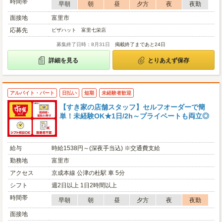
時間帯
早朝
朝
昼
夕方
夜
夜勤
面接地
富里市
応募先
ピザハット 富里七栄店
募集終了日時：8月31日
掲載終了まであと24日
詳細を見る
とりあえず保存
アルバイト・パート
日払い
短期
未経験者歓迎
【すき家の店舗スタッフ】セルフオーダーで簡
単！未経験OK★1日/2h～プライベートも両立◎
給与
時給1538円～(深夜手当込) ※交通費支給
勤務地
富里市
アクセス
京成本線 公津の杜駅 車 5分
シフト
週2日以上 1日2時間以上
時間帯
早朝
朝
昼
夕方
夜
夜勤
面接地