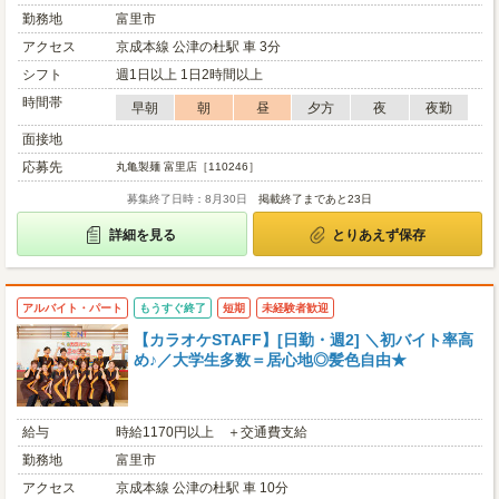
勤務地
富里市
アクセス
京成本線 公津の杜駅 車 3分
シフト
週1日以上 1日2時間以上
時間帯
早朝
朝
昼
夕方
夜
夜勤
面接地
応募先
丸亀製麺 富里店［110246］
募集終了日時：8月30日
掲載終了まであと23日
詳細を見る
とりあえず保存
アルバイト・パート
もうすぐ終了
短期
未経験者歓迎
【カラオケSTAFF】[日勤・週2] ＼初バイト率高
め♪／大学生多数＝居心地◎髪色自由★
給与
時給1170円以上 ＋交通費支給
勤務地
富里市
アクセス
京成本線 公津の杜駅 車 10分