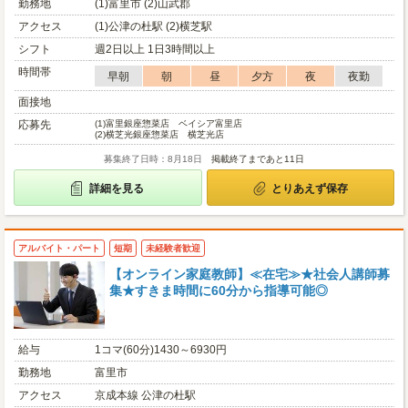
勤務地
(1)富里市 (2)山武郡
アクセス
(1)公津の杜駅 (2)横芝駅
シフト
週2日以上 1日3時間以上
時間帯
早朝
朝
昼
夕方
夜
夜勤
面接地
応募先
(1)
富里銀座惣菜店 ベイシア富里店
(2)
横芝光銀座惣菜店 横芝光店
募集終了日時：8月18日
掲載終了まであと11日
詳細を見る
とりあえず保存
アルバイト・パート
短期
未経験者歓迎
【オンライン家庭教師】≪在宅≫★社会人講師募
集★すきま時間に60分から指導可能◎
給与
1コマ(60分)1430～6930円
勤務地
富里市
アクセス
京成本線 公津の杜駅