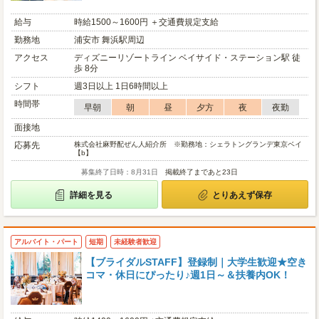
給与
時給1500～1600円 ＋交通費規定支給
勤務地
浦安市 舞浜駅周辺
アクセス
ディズニーリゾートライン ベイサイド・ステーション駅 徒
歩 8分
シフト
週3日以上 1日6時間以上
時間帯
早朝
朝
昼
夕方
夜
夜勤
面接地
応募先
株式会社麻野配ぜん人紹介所 ※勤務地：シェラトングランデ東京ベイ
【b】
募集終了日時：8月31日
掲載終了まであと23日
詳細を見る
とりあえず保存
アルバイト・パート
短期
未経験者歓迎
【ブライダルSTAFF】登録制｜大学生歓迎★空き
コマ・休日にぴったり♪週1日～＆扶養内OK！