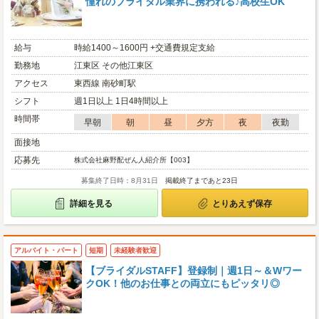
憧れのブライダル業界に携われる♪高校生OK
給与
時給1400～1600円 +交通費規定支給
勤務地
江東区 その他江東区
アクセス
東西線 南砂町駅
シフト
週1日以上 1日4時間以上
時間帯
早朝
朝
昼
夕方
夜
夜勤
面接地
応募先
株式会社麻野配ぜん人紹介所【003】
募集終了日時：8月31日
掲載終了まであと23日
詳細を見る
とりあえず保存
アルバイト・パート
短期
未経験者歓迎
【ブライダルSTAFF】登録制｜週1日～＆Wワー
クOK！他のお仕事との両立にもピッタリ◎