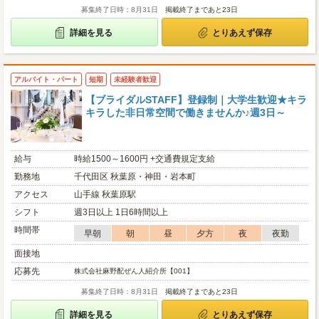
募集終了日時：8月31日
掲載終了まであと23日
詳細を見る
とりあえず保存
アルバイト・パート
短期
未経験者歓迎
【ブライダルSTAFF】登録制｜大学生歓迎★キラ
キラした非日常空間で働きませんか♪週3日～
給与
時給1500～1600円 +交通費規定支給
勤務地
千代田区 秋葉原・神田・岩本町
アクセス
山手線 秋葉原駅
シフト
週3日以上 1日6時間以上
時間帯
早朝
朝
昼
夕方
夜
夜勤
面接地
応募先
株式会社麻野配ぜん人紹介所【001】
募集終了日時：8月31日
掲載終了まであと23日
詳細を見る
とりあえず保存