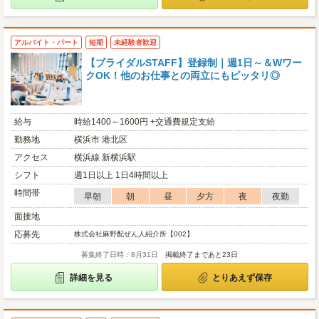
アルバイト・パート
短期
未経験者歓迎
【ブライダルSTAFF】登録制｜週1日～＆Wワー
クOK！他のお仕事との両立にもピッタリ◎
給与
時給1400～1600円 +交通費規定支給
勤務地
横浜市 港北区
アクセス
横浜線 新横浜駅
シフト
週1日以上 1日4時間以上
時間帯
早朝
朝
昼
夕方
夜
夜勤
面接地
応募先
株式会社麻野配ぜん人紹介所【002】
募集終了日時：8月31日
掲載終了まであと23日
詳細を見る
とりあえず保存