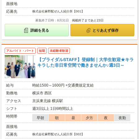
面接地
応募先
株式会社麻野配ぜん人紹介所【001】
募集終了日時：8月31日
掲載終了まであと23日
詳細を見る
とりあえず保存
アルバイト・パート
短期
未経験者歓迎
【ブライダルSTAFF】登録制｜大学生歓迎★キラ
キラした非日常空間で働きませんか♪週3日～
給与
時給1500～1600円 +交通費規定支給
勤務地
横浜市 西区
アクセス
京浜東北線 横浜駅
シフト
週3日以上 1日6時間以上
時間帯
早朝
朝
昼
夕方
夜
夜勤
面接地
応募先
株式会社麻野配ぜん人紹介所【002】