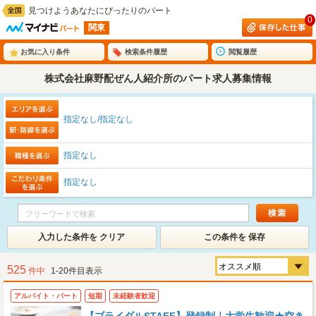
見つけようあなたにぴったりのパート
0
関東
お気に入り条件
検索条件履歴
閲覧履歴
株式会社麻野配ぜん人紹介所のパート求人募集情報
指定なし/指定なし
指定なし
指定なし
入力した条件を クリア
この条件を 保存
525
件中
1-20件目表示
アルバイト・パート
短期
未経験者歓迎