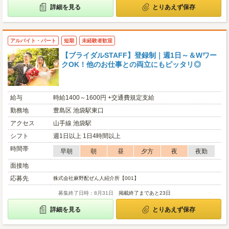
詳細を見る
とりあえず保存
アルバイト・パート
短期
未経験者歓迎
【ブライダルSTAFF】登録制｜週1日～＆Wワー
クOK！他のお仕事との両立にもピッタリ◎
給与
時給1400～1600円 +交通費規定支給
勤務地
豊島区 池袋駅東口
アクセス
山手線 池袋駅
シフト
週1日以上 1日4時間以上
時間帯
早朝
朝
昼
夕方
夜
夜勤
面接地
応募先
株式会社麻野配ぜん人紹介所【001】
募集終了日時：8月31日
掲載終了まであと23日
詳細を見る
とりあえず保存