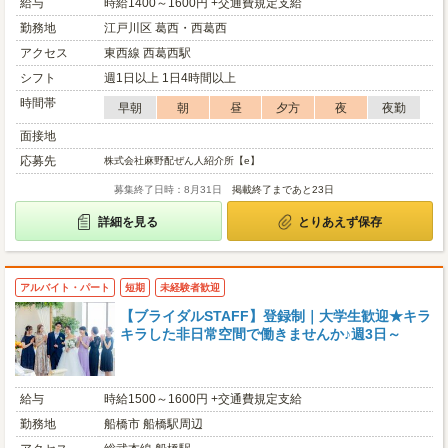
給与
時給1400～1600円 +交通費規定支給
勤務地
江戸川区 葛西・西葛西
アクセス
東西線 西葛西駅
シフト
週1日以上 1日4時間以上
時間帯
早朝
朝
昼
夕方
夜
夜勤
面接地
応募先
株式会社麻野配ぜん人紹介所【e】
募集終了日時：8月31日
掲載終了まであと23日
詳細を見る
とりあえず保存
アルバイト・パート
短期
未経験者歓迎
【ブライダルSTAFF】登録制｜大学生歓迎★キラ
キラした非日常空間で働きませんか♪週3日～
給与
時給1500～1600円 +交通費規定支給
勤務地
船橋市 船橋駅周辺