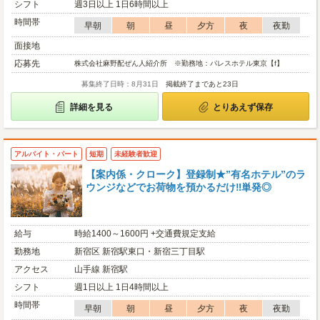
シフト
週3日以上 1日6時間以上
時間帯
早朝
朝
昼
夕方
夜
夜勤
面接地
応募先
株式会社麻野配ぜん人紹介所 ※勤務地：パレスホテル東京【f】
募集終了日時：8月31日
掲載終了まであと23日
詳細を見る
とりあえず保存
アルバイト・パート
短期
未経験者歓迎
【案内係・クローク】登録制★”有名ホテル”のラ
ウンジなどでお荷物を預かるだけ‼単発◎
給与
時給1400～1600円 +交通費規定支給
勤務地
新宿区 新宿駅東口・新宿三丁目駅
アクセス
山手線 新宿駅
シフト
週1日以上 1日4時間以上
時間帯
早朝
朝
昼
夕方
夜
夜勤