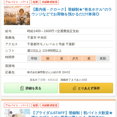
アルバイト・パート
短期
未経験者歓迎
【案内係・クローク】登録制★”有名ホテル”のラ
ウンジなどでお荷物を預かるだけ‼単発◎
給与
時給1400～1600円 +交通費規定支給
勤務地
千葉市 中央区
アクセス
千葉都市モノレール１号線 千葉駅
シフト
週1日以上 1日4時間以上
時間帯
早朝
朝
昼
夕方
夜
夜勤
面接地
応募先
株式会社麻野配ぜん人紹介所【003】
募集終了日時：8月31日
掲載終了まであと23日
詳細を見る
とりあえず保存
アルバイト・パート
短期
未経験者歓迎
【ブライダルSTAFF】登録制｜初バイト大歓迎★