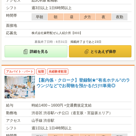
アクセス
総武本線 船橋駅
シフト
週3日以上 1日6時間以上
時間帯
早朝
朝
昼
夕方
夜
夜勤
面接地
応募先
株式会社麻野配ぜん人紹介所【003】
募集終了日時：8月31日
掲載終了まであと23日
詳細を見る
とりあえず保存
アルバイト・パート
短期
未経験者歓迎
【案内係・クローク】登録制★”有名ホテル”のラ
ウンジなどでお荷物を預かるだけ‼単発◎
給与
時給1400～1600円 +交通費規定支給
勤務地
渋谷区 渋谷駅ハチ公口（道玄坂・宮益坂エリア）
アクセス
山手線 渋谷駅
シフト
週1日以上 1日4時間以上
時間帯