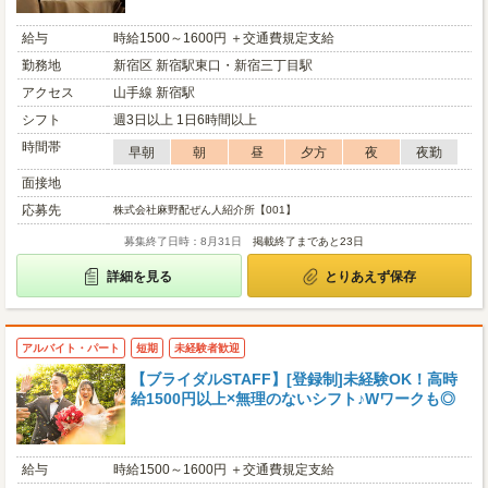
給与
時給1500～1600円 ＋交通費規定支給
勤務地
新宿区 新宿駅東口・新宿三丁目駅
アクセス
山手線 新宿駅
シフト
週3日以上 1日6時間以上
時間帯
早朝
朝
昼
夕方
夜
夜勤
面接地
応募先
株式会社麻野配ぜん人紹介所【001】
募集終了日時：8月31日
掲載終了まであと23日
詳細を見る
とりあえず保存
アルバイト・パート
短期
未経験者歓迎
【ブライダルSTAFF】[登録制]未経験OK！高時
給1500円以上×無理のないシフト♪Wワークも◎
給与
時給1500～1600円 ＋交通費規定支給