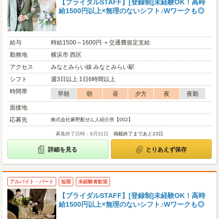
【ブライダルSTAFF】[登録制]未経験OK！高時
給1500円以上×無理のないシフト♪Wワークも◎
給与
時給1500～1600円 ＋交通費規定支給
勤務地
横浜市 西区
アクセス
みなとみらい線 みなとみらい駅
シフト
週3日以上 1日6時間以上
時間帯
早朝
朝
昼
夕方
夜
夜勤
面接地
応募先
株式会社麻野配ぜん人紹介所【002】
募集終了日時：8月31日
掲載終了まであと23日
詳細を見る
とりあえず保存
アルバイト・パート
短期
未経験者歓迎
【ブライダルSTAFF】[登録制]未経験OK！高時
給1500円以上×無理のないシフト♪Wワークも◎