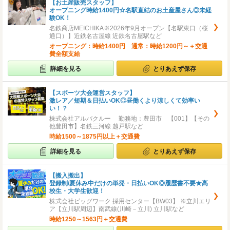
【お土産販売スタッフ】
オープニング時給1400円☆名駅直結のお土産屋さん◎未経
験OK！
名鉄商店MEICHIKA※2026年9月オープン【名駅東口（桜
通口）】近鉄名古屋線 近鉄名古屋駅など
オープニング：時給1400円 通常：時給1200円～＋交通
費全額支給
詳細を見る
とりあえず保存
【スポーツ大会運営スタッフ】
激レア／短期＆日払いOK◎昼働くより涼しくて効率い
い！？
株式会社アルバクルー 勤務地：豊田市 【001】【その
他豊田市】名鉄三河線 越戸駅など
時給1500～1875円以上＋交通費
詳細を見る
とりあえず保存
【搬入搬出】
登録制/夏休み中だけの単発・日払いOK◎履歴書不要★高
校生・大学生歓迎！
株式会社ビッグワーク 採用センター【BW03】 ※立川エリ
ア【立川駅周辺】南武線(川崎－立川) 立川駅など
時給1250～1563円＋交通費