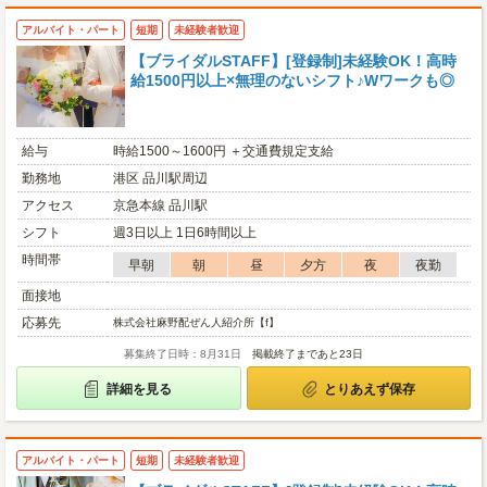
アルバイト・パート
短期
未経験者歓迎
【ブライダルSTAFF】[登録制]未経験OK！高時
給1500円以上×無理のないシフト♪Wワークも◎
給与
時給1500～1600円 ＋交通費規定支給
勤務地
港区 品川駅周辺
アクセス
京急本線 品川駅
シフト
週3日以上 1日6時間以上
時間帯
早朝
朝
昼
夕方
夜
夜勤
面接地
応募先
株式会社麻野配ぜん人紹介所【f】
募集終了日時：8月31日
掲載終了まであと23日
詳細を見る
とりあえず保存
アルバイト・パート
短期
未経験者歓迎