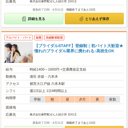
応募先
株式会社麻野配ぜん人紹介所【001】
募集終了日時：8月31日
掲載終了まであと23日
詳細を見る
とりあえず保存
アルバイト・パート
短期
未経験者歓迎
【ブライダルSTAFF】登録制｜初バイト大歓迎★
憧れのブライダル業界に携われる♪高校生OK
給与
時給1400～1600円 +交通費規定支給
勤務地
港区 赤坂・六本木
アクセス
都営大江戸線 六本木駅
シフト
週1日以上 1日4時間以上
時間帯
早朝
朝
昼
夕方
夜
夜勤
面接地
応募先
株式会社麻野配ぜん人紹介所【001】
募集終了日時：8月31日
掲載終了まであと23日