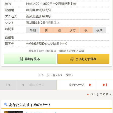
給与
時給1400～1600円 +交通費規定支給
勤務地
練馬区 練馬駅周辺
アクセス
西武池袋線 練馬駅
シフト
週1日以上 1日4時間以上
時間帯
早朝
朝
昼
夕方
夜
夜勤
面接地
応募先
株式会社麻野配ぜん人紹介所【001】
募集終了日時：8月31日
掲載終了まであと23日
詳細を見る
とりあえず保存
1ページ（全27ページ中）
前のページ
次のページ
最
最
初
後
ページＴＯＰへ
へ
へ
あなたにおすすめのパート