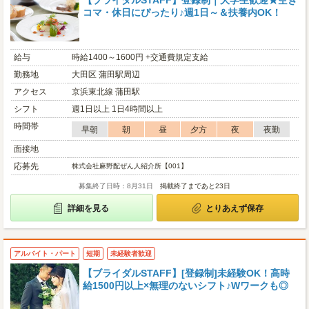
【ブライダルSTAFF】登録制｜大学生歓迎★空き
コマ・休日にぴったり♪週1日～＆扶養内OK！
給与
時給1400～1600円 +交通費規定支給
勤務地
大田区 蒲田駅周辺
アクセス
京浜東北線 蒲田駅
シフト
週1日以上 1日4時間以上
時間帯
早朝
朝
昼
夕方
夜
夜勤
面接地
応募先
株式会社麻野配ぜん人紹介所【001】
募集終了日時：8月31日
掲載終了まであと23日
詳細を見る
とりあえず保存
アルバイト・パート
短期
未経験者歓迎
【ブライダルSTAFF】[登録制]未経験OK！高時
給1500円以上×無理のないシフト♪Wワークも◎