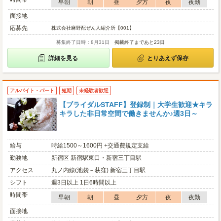
早朝
朝
昼
夕方
夜
夜勤
面接地
応募先
株式会社麻野配ぜん人紹介所【001】
募集終了日時：8月31日
掲載終了まであと23日
詳細を見る
とりあえず保存
アルバイト・パート
短期
未経験者歓迎
【ブライダルSTAFF】登録制｜大学生歓迎★キラ
キラした非日常空間で働きませんか♪週3日～
給与
時給1500～1600円 +交通費規定支給
勤務地
新宿区 新宿駅東口・新宿三丁目駅
アクセス
丸ノ内線(池袋－荻窪) 新宿三丁目駅
シフト
週3日以上 1日6時間以上
時間帯
早朝
朝
昼
夕方
夜
夜勤
面接地