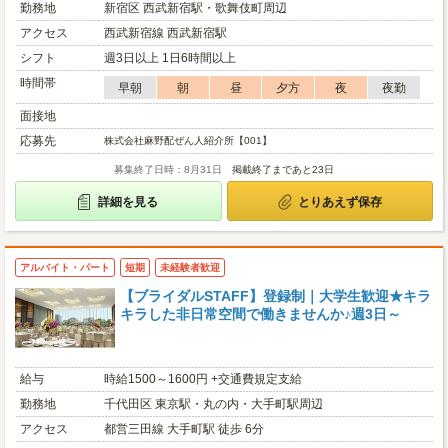
勤務地
新宿区 西武新宿駅・歌舞伎町周辺
アクセス
西武新宿線 西武新宿駅
シフト
週3日以上 1日6時間以上
時間帯
早朝
朝
昼
夕方
夜
夜勤
面接地
応募先
株式会社麻野配ぜん人紹介所【001】
募集終了日時：8月31日
掲載終了まであと23日
詳細を見る
とりあえず保存
アルバイト・パート
短期
未経験者歓迎
【ブライダルSTAFF】登録制｜大学生歓迎★キラ
キラした非日常空間で働きませんか♪週3日～
給与
時給1500～1600円 +交通費規定支給
勤務地
千代田区 東京駅・丸の内・大手町駅周辺
アクセス
都営三田線 大手町駅 徒歩 6分