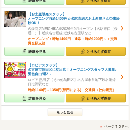
詳細を見る
とりあえず保存
【お土産販売スタッフ】
オープニング時給1400円☆名駅直結のお土産屋さん◎未経
験OK！
名鉄商店MEICHIKA※2026年9月オープン【名駅東口（桜
通口）】近鉄名古屋線 近鉄名古屋駅など
オープニング：時給1400円 通常：時給1200円～＋交通
費全額支給
詳細を見る
とりあえず保存
【ロピアスタッフ】
名古屋市熱田区に初出店！オープニングスタッフ大募集♪
髪色自由/週2～
ロピア 熱田店【その他熱田区】名古屋市営地下鉄名港線
日比野駅など
時給1140円～1350円(部門による)＋交通費（社内規定）
詳細を見る
とりあえず保存
ページＴＯＰへ