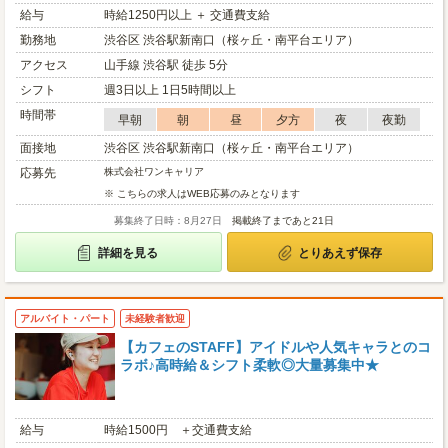
給与
時給1250円以上 ＋ 交通費支給
勤務地
渋谷区 渋谷駅新南口（桜ヶ丘・南平台エリア）
アクセス
山手線 渋谷駅 徒歩 5分
シフト
週3日以上 1日5時間以上
時間帯
早朝
朝
昼
夕方
夜
夜勤
面接地
渋谷区 渋谷駅新南口（桜ヶ丘・南平台エリア）
応募先
株式会社ワンキャリア
※ こちらの求人はWEB応募のみとなります
募集終了日時：8月27日
掲載終了まであと21日
詳細を見る
とりあえず保存
アルバイト・パート
未経験者歓迎
【カフェのSTAFF】アイドルや人気キャラとのコ
ラボ♪高時給＆シフト柔軟◎大量募集中★
給与
時給1500円 ＋交通費支給