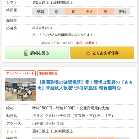
シフト
週2日以上 1日4時間以上
時間帯
早朝
朝
昼
夕方
夜
夜勤
面接地
応募先
株式会社TACT
※ こちらの求人はWEB応募のみとなります
募集終了日時：8月6日
本日、掲載終了
詳細を見る
とりあえず保存
アルバイト・パート
未経験者歓迎
【書類到着の確認電話】働く環境は驚異の【★★
★】未経験大歓迎!!渋谷駅直結♪軽食無料◎
給与
時給1500円～時給1800円＋交通費規定内支給
勤務地
渋谷区 渋谷駅ハチ公口（道玄坂・宮益坂エリア）
アクセス
山手線 渋谷駅 徒歩
シフト
週4日以上 1日6時間以上