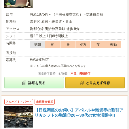
給与
時給1875円～（※深夜割増含む） +交通費全額
勤務地
渋谷区 原宿・表参道・青山
アクセス
副都心線 明治神宮前駅 徒歩 9分
シフト
週2日以上 1日6時間以上
時間帯
早朝
朝
昼
夕方
夜
夜勤
面接地
応募先
株式会社TACT
※ こちらの求人はWEB応募のみとなります
募集終了日時：8月6日
本日、掲載終了
詳細を見る
とりあえず保存
アルバイト・パート
未経験者歓迎
【日程調整のお伺い】アパレルや雑貨等の割引ア
リ★シフトの融通◎20～30代の女性活躍中!!