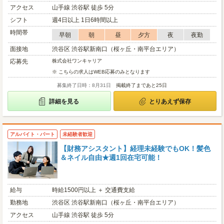
アクセス
山手線 渋谷駅 徒歩 5分
シフト
週4日以上 1日6時間以上
時間帯
早朝
朝
昼
夕方
夜
夜勤
面接地
渋谷区 渋谷駅新南口（桜ヶ丘・南平台エリア）
応募先
株式会社ワンキャリア
※ こちらの求人はWEB応募のみとなります
募集終了日時：8月31日
掲載終了まであと25日
詳細を見る
とりあえず保存
アルバイト・パート
未経験者歓迎
【財務アシスタント】経理未経験でもOK！髪色
＆ネイル自由★週1回在宅可能！
給与
時給1500円以上 ＋ 交通費支給
勤務地
渋谷区 渋谷駅新南口（桜ヶ丘・南平台エリア）
アクセス
山手線 渋谷駅 徒歩 5分