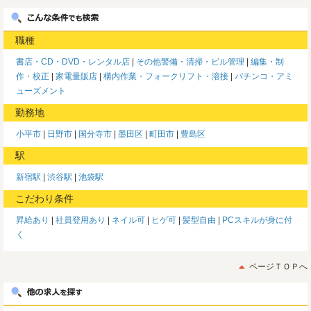
職種
書店・CD・DVD・レンタル店
その他警備・清掃・ビル管理
編集・制
作・校正
家電量販店
構内作業・フォークリフト・溶接
パチンコ・アミ
ューズメント
勤務地
小平市
日野市
国分寺市
墨田区
町田市
豊島区
駅
新宿駅
渋谷駅
池袋駅
こだわり条件
昇給あり
社員登用あり
ネイル可
ヒゲ可
髪型自由
PCスキルが身に付
く
ページＴＯＰへ