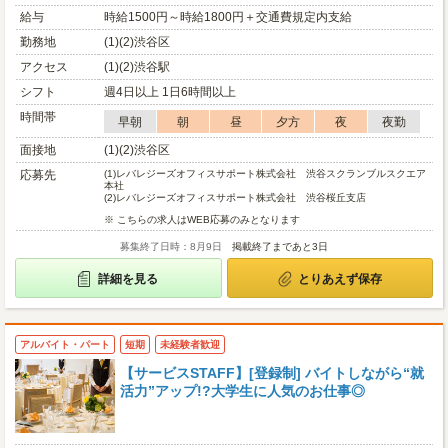
給与
時給1500円～時給1800円＋交通費規定内支給
勤務地
(1)(2)渋谷区
アクセス
(1)(2)渋谷駅
シフト
週4日以上 1日6時間以上
時間帯
早朝
朝
昼
夕方
夜
夜勤
面接地
(1)(2)渋谷区
応募先
(1)
レバレジーズオフィスサポート株式会社 渋谷スクランブルスクエア
本社
(2)
レバレジーズオフィスサポート株式会社 渋谷桜丘支店
※ こちらの求人はWEB応募のみとなります
募集終了日時：8月9日
掲載終了まであと3日
詳細を見る
とりあえず保存
アルバイト・パート
短期
未経験者歓迎
【サービスSTAFF】[登録制] バイトしながら“就
活力”アップ!?大学生に人気のお仕事◎