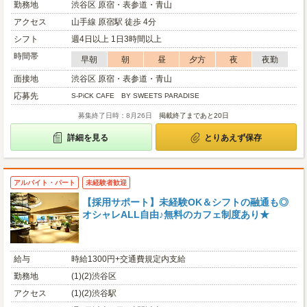
勤務地
渋谷区 原宿・表参道・青山
アクセス
山手線 原宿駅 徒歩 4分
シフト
週4日以上 1日3時間以上
時間帯
早朝
朝
昼
夕方
夜
夜勤
面接地
渋谷区 原宿・表参道・青山
応募先
S-PiCK CAFE BY SWEETS PARADISE
募集終了日時：8月26日
掲載終了まであと20日
詳細を見る
とりあえず保存
アルバイト・パート
未経験者歓迎
【採用サポート】未経験OK＆シフトの融通も◎
オシャレALL自由♪無料のカフェ制度あり★
給与
時給1300円+交通費規定内支給
勤務地
(1)(2)渋谷区
アクセス
(1)(2)渋谷駅