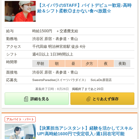
【スイパラのSTAFF】バイトデビュー歓迎♪高時
給＆シフト柔軟◎まかない食べ放題☆
給与
時給1500円 ＋交通費支給
勤務地
渋谷区 原宿・表参道・青山
アクセス
千代田線 明治神宮前駅 徒歩 4分
シフト
週4日以上 1日3時間以上
時間帯
早朝
朝
昼
夕方
夜
夜勤
面接地
渋谷区 原宿・表参道・青山
応募先
SweetsParadise(スイーツパラダイス） SoLaDo原宿店
募集終了日時：8月26日
掲載終了まであと20日
詳細を見る
とりあえず保存
アルバイト・パート
【決算担当アシスタント】経験を活かしてスキル
UP!高時給1600円で安定収入♪週1回在宅可能