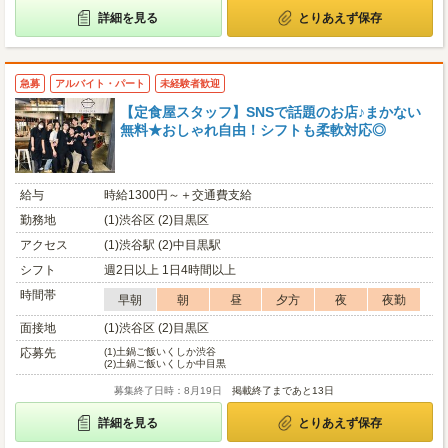
詳細を見る
とりあえず保存
急募
アルバイト・パート
未経験者歓迎
【定食屋スタッフ】SNSで話題のお店♪まかない
無料★おしゃれ自由！シフトも柔軟対応◎
給与
時給1300円～＋交通費支給
勤務地
(1)渋谷区 (2)目黒区
アクセス
(1)渋谷駅 (2)中目黒駅
シフト
週2日以上 1日4時間以上
時間帯
早朝
朝
昼
夕方
夜
夜勤
面接地
(1)渋谷区 (2)目黒区
応募先
(1)
土鍋ご飯いくしか渋谷
(2)
土鍋ご飯いくしか中目黒
募集終了日時：8月19日
掲載終了まであと13日
詳細を見る
とりあえず保存