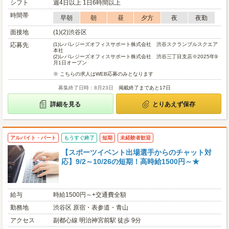
シフト
週4日以上 1日6時間以上
時間帯
早朝
朝
昼
夕方
夜
夜勤
面接地
(1)(2)渋谷区
応募先
(1)
レバレジーズオフィスサポート株式会社 渋谷スクランブルスクエア
本社
(2)
レバレジーズオフィスサポート株式会社 渋谷三丁目支店※2025年9
月1日オープン
※ こちらの求人はWEB応募のみとなります
募集終了日時：8月23日
掲載終了まであと17日
詳細を見る
とりあえず保存
アルバイト・パート
もうすぐ終了
短期
未経験者歓迎
【スポーツイベント出場選手からのチャット対
応】9/2～10/26の短期！高時給1500円～★
給与
時給1500円～+交通費全額
勤務地
渋谷区 原宿・表参道・青山
アクセス
副都心線 明治神宮前駅 徒歩 9分