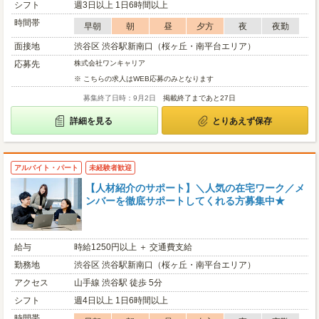
シフト
週3日以上 1日6時間以上
時間帯
早朝
朝
昼
夕方
夜
夜勤
面接地
渋谷区 渋谷駅新南口（桜ヶ丘・南平台エリア）
応募先
株式会社ワンキャリア
※ こちらの求人はWEB応募のみとなります
募集終了日時：9月2日
掲載終了まであと27日
詳細を見る
とりあえず保存
アルバイト・パート
未経験者歓迎
【人材紹介のサポート】＼人気の在宅ワーク／メ
ンバーを徹底サポートしてくれる方募集中★
給与
時給1250円以上 ＋ 交通費支給
勤務地
渋谷区 渋谷駅新南口（桜ヶ丘・南平台エリア）
アクセス
山手線 渋谷駅 徒歩 5分
シフト
週4日以上 1日6時間以上
時間帯