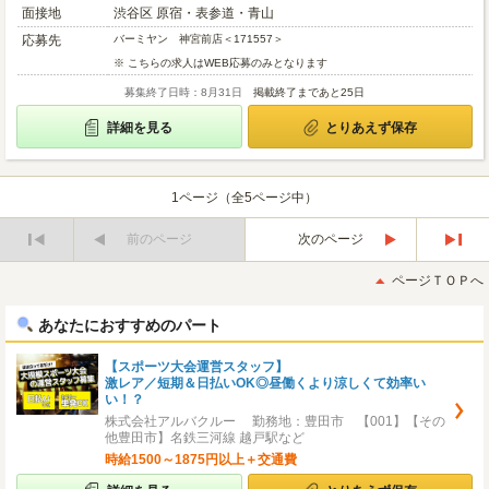
面接地
渋谷区 原宿・表参道・青山
応募先
バーミヤン 神宮前店＜171557＞
※ こちらの求人はWEB応募のみとなります
募集終了日時：8月31日
掲載終了まであと25日
詳細を見る
とりあえず保存
1ページ（全5ページ中）
前のページ
次のページ
最
最
初
後
ページＴＯＰへ
へ
へ
あなたにおすすめのパート
【スポーツ大会運営スタッフ】
激レア／短期＆日払いOK◎昼働くより涼しくて効率い
い！？
株式会社アルバクルー 勤務地：豊田市 【001】【その
他豊田市】名鉄三河線 越戸駅など
時給1500～1875円以上＋交通費