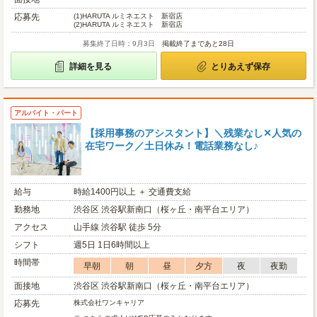
応募先
(1)
HARUTA ルミネエスト 新宿店
(2)
HARUTA ルミネエスト 新宿店
募集終了日時：9月3日
掲載終了まであと28日
詳細を見る
とりあえず保存
アルバイト・パート
【採用事務のアシスタント】＼残業なし✕人気の
在宅ワーク／土日休み！電話業務なし♪
給与
時給1400円以上 ＋ 交通費支給
勤務地
渋谷区 渋谷駅新南口（桜ヶ丘・南平台エリア）
アクセス
山手線 渋谷駅 徒歩 5分
シフト
週5日 1日6時間以上
時間帯
早朝
朝
昼
夕方
夜
夜勤
面接地
渋谷区 渋谷駅新南口（桜ヶ丘・南平台エリア）
応募先
株式会社ワンキャリア