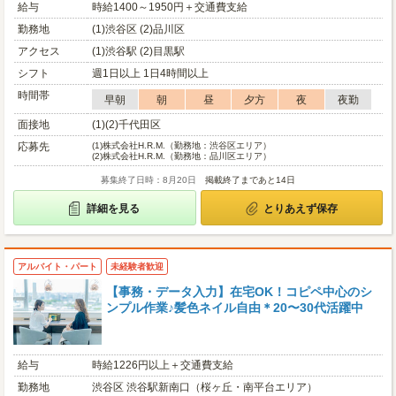
給与
時給1400～1950円＋交通費支給
勤務地
(1)渋谷区 (2)品川区
アクセス
(1)渋谷駅 (2)目黒駅
シフト
週1日以上 1日4時間以上
時間帯
早朝
朝
昼
夕方
夜
夜勤
面接地
(1)(2)千代田区
応募先
(1)
株式会社H.R.M.（勤務地：渋谷区エリア）
(2)
株式会社H.R.M.（勤務地：品川区エリア）
募集終了日時：8月20日
掲載終了まであと14日
詳細を見る
とりあえず保存
アルバイト・パート
未経験者歓迎
【事務・データ入力】在宅OK！コピペ中心のシ
ンプル作業♪髪色ネイル自由＊20〜30代活躍中
給与
時給1226円以上＋交通費支給
勤務地
渋谷区 渋谷駅新南口（桜ヶ丘・南平台エリア）