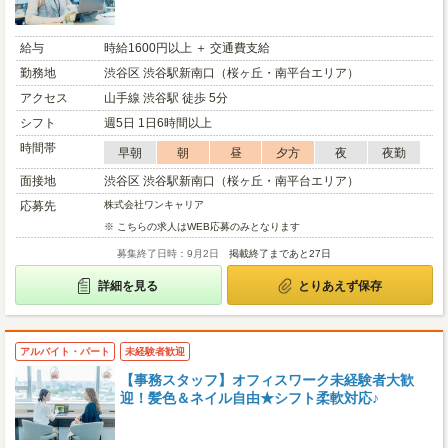
給与
時給1600円以上 ＋ 交通費支給
勤務地
渋谷区 渋谷駅新南口（桜ヶ丘・南平台エリア）
アクセス
山手線 渋谷駅 徒歩 5分
シフト
週5日 1日6時間以上
時間帯
早朝
朝
昼
夕方
夜
夜勤
面接地
渋谷区 渋谷駅新南口（桜ヶ丘・南平台エリア）
応募先
株式会社ワンキャリア
※ こちらの求人はWEB応募のみとなります
募集終了日時：9月2日
掲載終了まであと27日
詳細を見る
とりあえず保存
アルバイト・パート
未経験者歓迎
【事務スタッフ】オフィスワーク未経験者大歓
迎！髪色＆ネイル自由★シフト柔軟対応♪