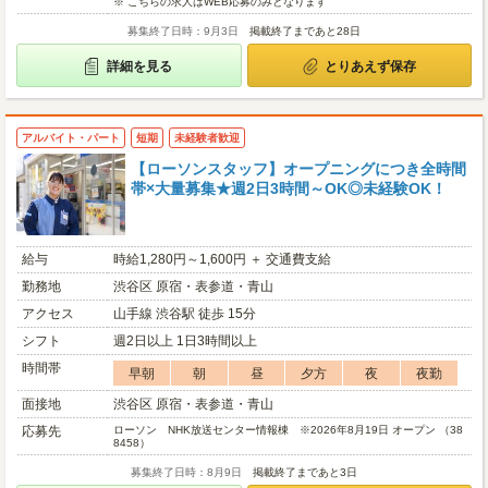
※ こちらの求人はWEB応募のみとなります
募集終了日時：9月3日
掲載終了まであと28日
詳細を見る
とりあえず保存
アルバイト・パート
短期
未経験者歓迎
【ローソンスタッフ】オープニングにつき全時間
帯×大量募集★週2日3時間～OK◎未経験OK！
給与
時給1,280円～1,600円 ＋ 交通費支給
勤務地
渋谷区 原宿・表参道・青山
アクセス
山手線 渋谷駅 徒歩 15分
シフト
週2日以上 1日3時間以上
時間帯
早朝
朝
昼
夕方
夜
夜勤
面接地
渋谷区 原宿・表参道・青山
応募先
ローソン NHK放送センター情報棟 ※2026年8月19日 オープン （38
8458）
募集終了日時：8月9日
掲載終了まであと3日