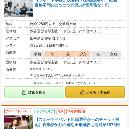
【サポート事務】扶養内＆在宅勤務OK！経験・
資格不問のコツコツ作業♪架電業務なし◎
給与
時給1250円以上＋交通費支給
勤務地
渋谷区 渋谷駅新南口（桜ヶ丘・南平台エリア）
アクセス
山手線 渋谷駅 徒歩 5分
シフト
週3日以上 1日4時間以上
時間帯
早朝
朝
昼
夕方
夜
夜勤
面接地
渋谷区 渋谷駅新南口（桜ヶ丘・南平台エリア）
応募先
株式会社ワンキャリア
※ こちらの求人はWEB応募のみとなります
募集終了日時：9月3日
掲載終了まであと28日
詳細を見る
とりあえず保存
アルバイト・パート
もうすぐ終了
短期
未経験者歓迎
【スポーツイベント出場選手からのチャット対
応】夜勤|2か月の短期★未経験も高時給1875円