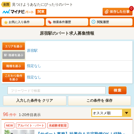
見つけようあなたにぴったりのパート
0
関東
お気に入り条件
検索条件履歴
閲覧履歴
原宿駅のパート求人募集情報
原宿駅
指定なし
指定なし
入力した条件を クリア
この条件を 保存
96
件中
1-20件目表示
NEW
アルバイト・パート
未経験者歓迎