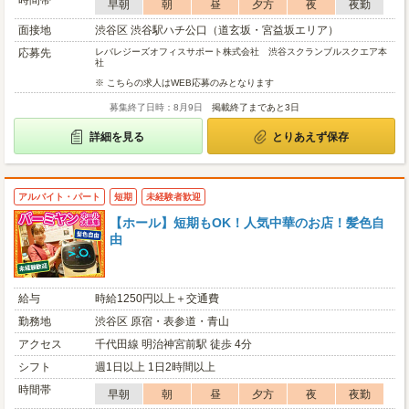
時間帯
早朝
朝
昼
夕方
夜
夜勤
面接地
渋谷区 渋谷駅ハチ公口（道玄坂・宮益坂エリア）
応募先
レバレジーズオフィスサポート株式会社 渋谷スクランブルスクエア本
社
※ こちらの求人はWEB応募のみとなります
募集終了日時：8月9日
掲載終了まであと3日
詳細を見る
とりあえず保存
アルバイト・パート
短期
未経験者歓迎
【ホール】短期もOK！人気中華のお店！髪色自
由
給与
時給1250円以上＋交通費
勤務地
渋谷区 原宿・表参道・青山
アクセス
千代田線 明治神宮前駅 徒歩 4分
シフト
週1日以上 1日2時間以上
時間帯
早朝
朝
昼
夕方
夜
夜勤