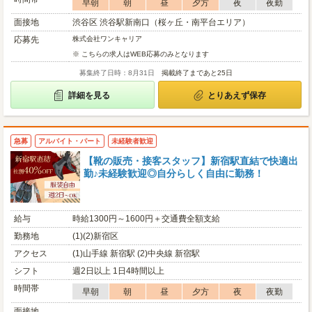
早朝
朝
昼
夕方
夜
夜勤
面接地
渋谷区 渋谷駅新南口（桜ヶ丘・南平台エリア）
応募先
株式会社ワンキャリア
※ こちらの求人はWEB応募のみとなります
募集終了日時：8月31日
掲載終了まであと25日
詳細を見る
とりあえず保存
急募
アルバイト・パート
未経験者歓迎
【靴の販売・接客スタッフ】新宿駅直結で快適出
勤♪未経験歓迎◎自分らしく自由に勤務！
給与
時給1300円～1600円＋交通費全額支給
勤務地
(1)(2)新宿区
アクセス
(1)山手線 新宿駅 (2)中央線 新宿駅
シフト
週2日以上 1日4時間以上
時間帯
早朝
朝
昼
夕方
夜
夜勤
面接地