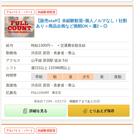
アルバイト・パート
未経験者歓迎
【販売staff】未経験歓迎♪個人ノルマなし！社割
あり＜商品企画など挑戦OK＞週2～◎
給与
時給1300円～ + 交通費全額支給
勤務地
渋谷区 原宿・表参道・青山
アクセス
山手線 原宿駅 徒歩 5分
シフト
週2日以上 1日5時間以上
時間帯
早朝
朝
昼
夕方
夜
夜勤
面接地
渋谷区 原宿・表参道・青山
応募先
FULLCOUNT 東京店
募集終了日時：8月27日
掲載終了まであと21日
詳細を見る
とりあえず保存
アルバイト・パート
未経験者歓迎