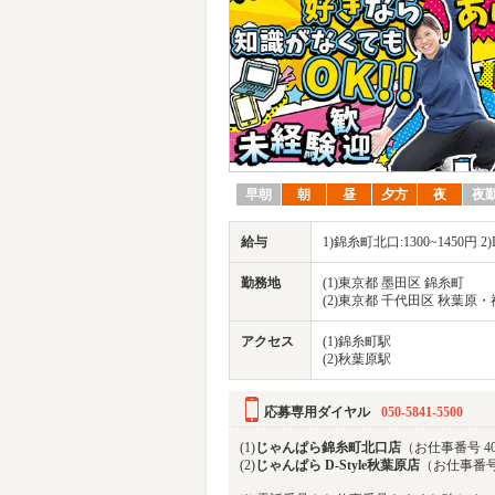
早朝
朝
昼
夕方
夜
夜
給与
1)錦糸町北口:1300~1450円 2)D
勤務地
(1)東京都 墨田区 錦糸町
(2)東京都 千代田区 秋葉原
アクセス
(1)錦糸町駅
(2)秋葉原駅
応募専用ダイヤル
050-5841-5500
(1)
じゃんぱら錦糸町北口店
（お仕事番号 40
(2)
じゃんぱら D-Style秋葉原店
（お仕事番号 