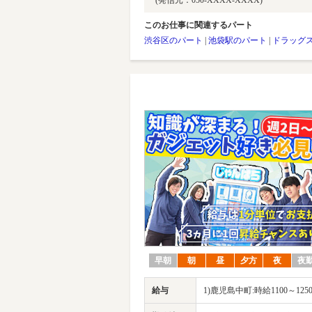
(発信元：050-XXXX-XXXX)
このお仕事に関連するパート
渋谷区のパート
|
池袋駅のパート
|
ドラッグ
早朝
朝
昼
夕方
夜
夜
給与
1)鹿児島中町:時給1100～125