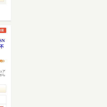
歓迎
SN
験不
間O
ュア
がら