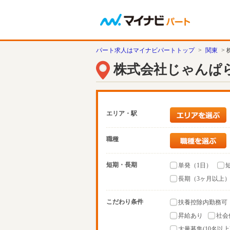
パート求人はマイナビパートトップ
>
関東
>
株式会社じゃんぱ
エリア・駅
職種
短期・長期
単発（1日）
長期（3ヶ月以上
こだわり条件
扶養控除内勤務可
昇給あり
社会
大量募集(10名以上