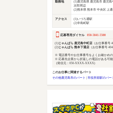
勤務地
(1)鹿児島県 鹿児島市 鹿児
次郎周辺
(2)熊本県 熊本市 中央区 
アクセス
(1)いづろ通駅
(2)辛島町駅
応募専用ダイヤル
050-5841-5500
(1)
じゃんぱら 鹿児島中町店
（お仕事番号 40
(2)
じゃんぱら 熊本下通店
（お仕事番号 404
※ 電話番号やお仕事番号をよくお確かめ
※ 応募先企業から折返しの電話がある可
(発信元：050-XXXX-XXXX)
このお仕事に関連するパート
その他鹿児島市のパート
|
市役所前駅のパー