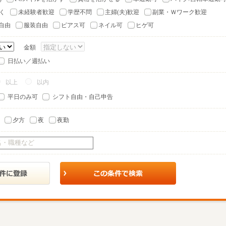
く
未経験者歓迎
学歴不問
主婦(夫)歓迎
副業・Ｗワーク歓迎
自由
服装自由
ピアス可
ネイル可
ヒゲ可
金額
日払い／週払い
以上
以内
平日のみ可
シフト自由・自己申告
夕方
夜
夜勤