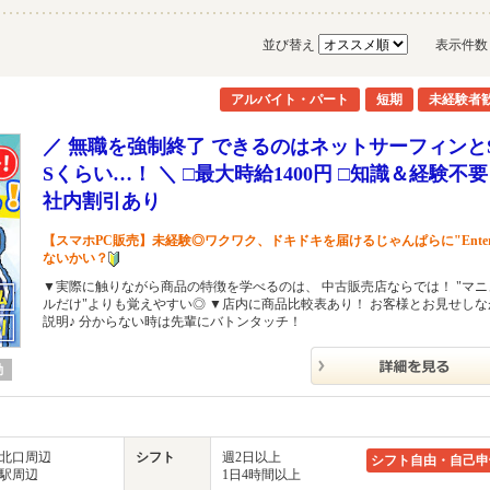
並び替え
表示件
アルバイト・パート
短期
未経験者
／ 無職を強制終了 できるのはネットサーフィンと
Sくらい…！ ＼ □最大時給1400円 □知識＆経験不要 
社内割引あり
【スマホPC販売】未経験◎ワクワク、ドキドキを届けるじゃんぱらに"Ente
ないかい？
▼実際に触りながら商品の特徴を学べるのは、 中古販売店ならでは！ "マニ
ルだけ"よりも覚えやすい◎ ▼店内に商品比較表あり！ お客様とお見せしな
説明♪ 分からない時は先輩にバトンタッチ！
勤
駅北口周辺
シフト
週2日以上
シフト自由・自己申
松駅周辺
1日4時間以上