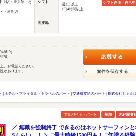
島中央駅・天文館・与
シフト
シフト自由・自己申
週2日以上
1日4時間以上
上通・下通周辺
面接地
48619）
8620）
の上、お電話ください。
能性があります。
ト
|
ホテル・ブライダル・トラベルのパート
|
交通費支給のパート
|
株式会社じゃん
アルバイト・パート
短期
未経験者
／ 無職を強制終了 できるのはネットサーフィンと
Sくらい…！ ＼ □最大時給1500円も！ □知識＆経