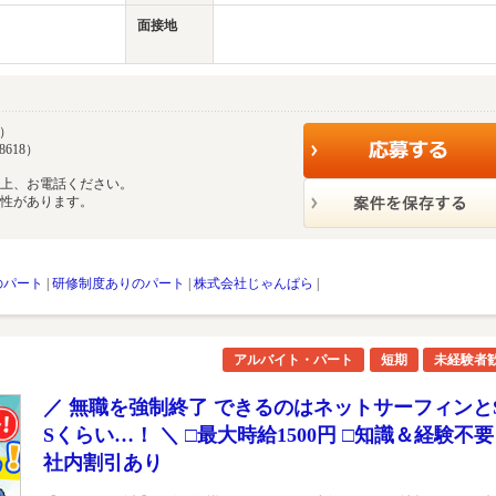
面接地
7）
8618）
の上、お電話ください。
能性があります。
のパート
|
研修制度ありのパート
|
株式会社じゃんぱら
|
アルバイト・パート
短期
未経験者
／ 無職を強制終了 できるのはネットサーフィンと
Sくらい…！ ＼ □最大時給1500円 □知識＆経験不要 
社内割引あり