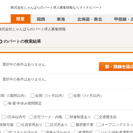
株式会社じゃんぱらのパート求人募集情報ならマイナビパート
 株式会社じゃんぱらのパート求人募集情報
ら
のパートの検索結果
選択中の条件はありません。
選択中の条件はありません。
短期（1週間以内）
短期（1ヶ月以内）
短期（3ヶ月以内）
）
春/夏/冬休み期間限定
1日4h以内可
在宅ワーク・内職
研修制度あり
交通費支給
保険完備
社員登用あり
託児所あり
履歴書不要
オープニングスタ
)
PCスキルを活かす
資格を活かせる
車通勤可
バイク/自転車通勤