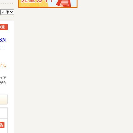
数
歓迎
SN
□
r"し
ュア
がら
告