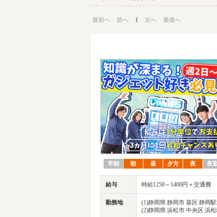
最初へ
前へ
1
次へ
最後へ
早朝
朝
昼
夕方
夜
夜
給与
時給1250～1400円＋交通費
勤務地
(1)静岡県 静岡市 葵区 静岡
(2)静岡県 浜松市 中央区 浜