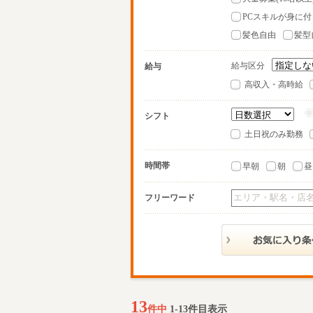
PCスキルが身に付
髪色自由
髪型
給与区分
給与
高収入・高時給
シフト
土日祝のみ勤務
時間帯
早朝
朝
昼
フリーワード
13
件中
1-13件目表示