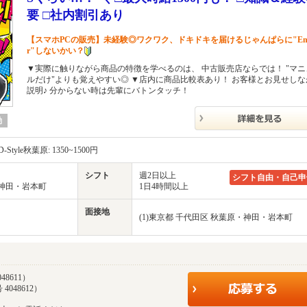
要 □社内割引あり
【スマホPCの販売】未経験◎ワクワク、ドキドキを届けるじゃんぱらに"Ent
r"しないかい？
▼実際に触りながら商品の特徴を学べるのは、 中古販売店ならでは！ "マニ
ルだけ"よりも覚えやすい◎ ▼店内に商品比較表あり！ お客様とお見せしな
説明♪ 分からない時は先輩にバトンタッチ！
勤
-Style秋葉原: 1350~1500円
シフト
週2日以上
シフト自由・自己申
・神田・岩本町
1日4時間以上
面接地
(1)東京都 千代田区 秋葉原・神田・岩本町
48611）
4048612）