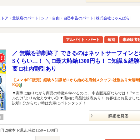
ストア・量販店のパート
|
シフト自由・自己申告のパート
|
株式会社じゃんぱら
|
アルバイト・パート
短期
未経験者
／ 無職を強制終了 できるのはネットサーフィンと
Sくらい…！ ＼ □最大時給1300円も！ □知識＆経
要 □社内割引あり
【スマホPC販売】経験＆知識ゼロから始める店舗スタッフ♪社割あり★短時
K◎
▼実際に触りながら商品の特徴を学べるのは、 中古販売店ならでは！ "マニ
ルだけ"よりも覚えやすい◎ ▼店内に商品比較表あり！ お客様とお見せしな
説明♪ 分からない時は先輩にバトンタッチ！
勤
0円 2)熊本下通店:時給1150～1300円