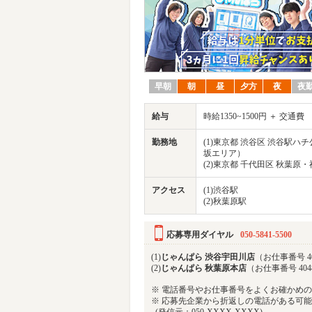
早朝
朝
昼
夕方
夜
夜
給与
時給1350~1500円 ＋ 交通費
勤務地
(1)東京都 渋谷区 渋谷駅ハ
坂エリア）
(2)東京都 千代田区 秋葉原
アクセス
(1)渋谷駅
(2)秋葉原駅
応募専用ダイヤル
050-5841-5500
(1)
じゃんぱら 渋谷宇田川店
（お仕事番号 40
(2)
じゃんぱら 秋葉原本店
（お仕事番号 404
※ 電話番号やお仕事番号をよくお確かめ
※ 応募先企業から折返しの電話がある可