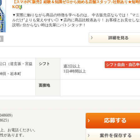
【スマホPC販売】経験＆知識ゼロから始める店舗スタッフ♪社割あり★短時
K◎
▼実際に触りながら商品の特徴を学べるのは、 中古販売店ならでは！ "マニ
ルだけ"よりも覚えやすい◎ ▼店内に商品比較表あり！ お客様とお見せしな
説明♪ 分からない時は先輩にバトンタッチ！
勤
チ公口（道玄坂・宮益
シフト
シフト自由・自己申
週2日以上
1日4時間以上
・神田・岩本町
面接地
48609）
8625）
の上、お電話ください。
能性があります。