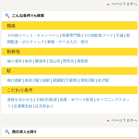
ページＴＯＰへ
職種
その他イベント・キャンペーン
医療専門職
その他飲食フード
引越
新
聞配達・ポスティング
事務・データ入力・受付
勤務地
袖ケ浦市
柏市
勝浦市
流山市
野田市
香取郡
駅
南行徳駅
検見川駅
柏駅
祇園駅(千葉県)
津田沼駅
松戸駅
こだわり条件
資格を活かせる
主婦(夫)歓迎
副業・Ｗワーク歓迎
オープニングスタッ
フ
交通費支給
託児所あり
ページＴＯＰへ