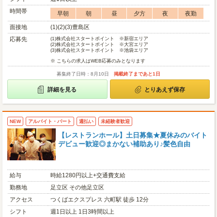
時間帯
早朝
朝
昼
夕方
夜
夜勤
面接地
(1)(2)(3)豊島区
応募先
(1)
株式会社スタートポイント ※新宿エリア
(2)
株式会社スタートポイント ※大宮エリア
(3)
株式会社スタートポイント ※池袋エリア
※ こちらの求人はWEB応募のみとなります
募集終了日時：8月10日
掲載終了まであと1日
詳細を見る
とりあえず保存
NEW
アルバイト・パート
週払い
未経験者歓迎
【レストランホール】土日募集★夏休みのバイト
デビュー歓迎◎まかない補助あり♪髪色自由
給与
時給1280円以上+交通費支給
勤務地
足立区 その他足立区
アクセス
つくばエクスプレス 六町駅 徒歩 12分
シフト
週1日以上 1日3時間以上