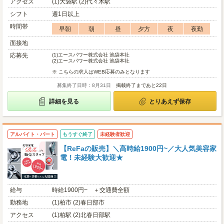
アクセス
(1)大袋駅 (2)代々木駅
シフト
週1日以上
時間帯
早朝
朝
昼
夕方
夜
夜勤
面接地
応募先
(1)
エースパワー株式会社 池袋本社
(2)
エースパワー株式会社 池袋本社
※ こちらの求人はWEB応募のみとなります
募集終了日時：8月31日
掲載終了まであと22日
詳細を見る
とりあえず保存
アルバイト・パート
もうすぐ終了
未経験者歓迎
【ReFaの販売】＼高時給1900円~／大人気美容家
電！未経験大歓迎★
給与
時給1900円~ ＋交通費全額
勤務地
(1)柏市 (2)春日部市
アクセス
(1)柏駅 (2)北春日部駅