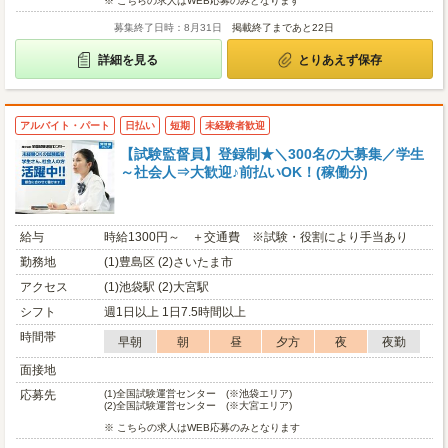
※ こちらの求人はWEB応募のみとなります
募集終了日時：8月31日
掲載終了まであと22日
詳細を見る
とりあえず保存
アルバイト・パート
日払い
短期
未経験者歓迎
【試験監督員】登録制★＼300名の大募集／学生
～社会人⇒大歓迎♪前払いOK！(稼働分)
給与
時給1300円～ ＋交通費 ※試験・役割により手当あり
勤務地
(1)豊島区 (2)さいたま市
アクセス
(1)池袋駅 (2)大宮駅
シフト
週1日以上 1日7.5時間以上
時間帯
早朝
朝
昼
夕方
夜
夜勤
面接地
応募先
(1)
全国試験運営センター (※池袋エリア)
(2)
全国試験運営センター (※大宮エリア)
※ こちらの求人はWEB応募のみとなります