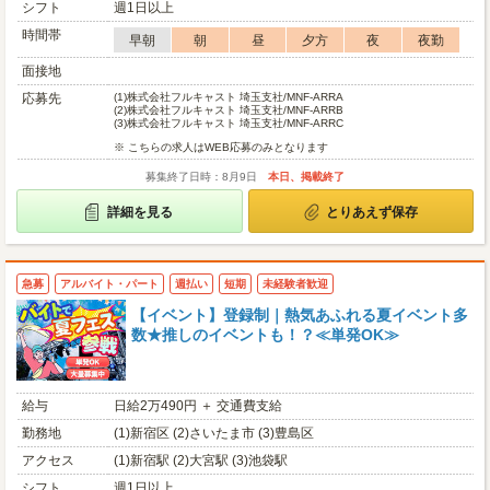
シフト
週1日以上
時間帯
早朝
朝
昼
夕方
夜
夜勤
面接地
応募先
(1)
株式会社フルキャスト 埼玉支社/MNF-ARRA
(2)
株式会社フルキャスト 埼玉支社/MNF-ARRB
(3)
株式会社フルキャスト 埼玉支社/MNF-ARRC
※ こちらの求人はWEB応募のみとなります
募集終了日時：8月9日
本日、掲載終了
詳細を見る
とりあえず保存
急募
アルバイト・パート
週払い
短期
未経験者歓迎
【イベント】登録制｜熱気あふれる夏イベント多
数★推しのイベントも！？≪単発OK≫
給与
日給2万490円 ＋ 交通費支給
勤務地
(1)新宿区 (2)さいたま市 (3)豊島区
アクセス
(1)新宿駅 (2)大宮駅 (3)池袋駅
シフト
週1日以上