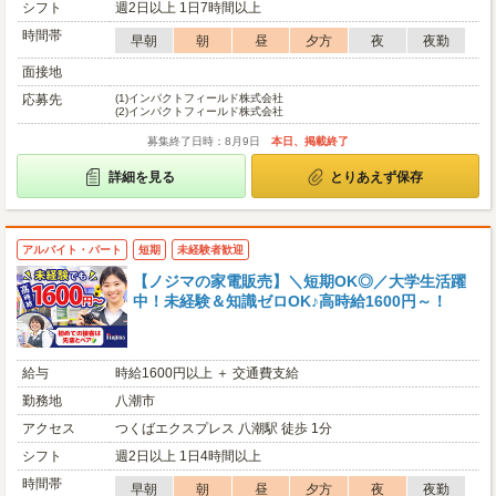
シフト
週2日以上 1日7時間以上
時間帯
早朝
朝
昼
夕方
夜
夜勤
面接地
応募先
(1)
インパクトフィールド株式会社
(2)
インパクトフィールド株式会社
募集終了日時：8月9日
本日、掲載終了
詳細を見る
とりあえず保存
アルバイト・パート
短期
未経験者歓迎
【ノジマの家電販売】＼短期OK◎／大学生活躍
中！未経験＆知識ゼロOK♪高時給1600円～！
給与
時給1600円以上 ＋ 交通費支給
勤務地
八潮市
アクセス
つくばエクスプレス 八潮駅 徒歩 1分
シフト
週2日以上 1日4時間以上
時間帯
早朝
朝
昼
夕方
夜
夜勤