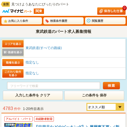
見つけようあなたにぴったりのパート
0
関東
お気に入り条件
検索条件履歴
閲覧履歴
東武鉄道のパート求人募集情報
東武鉄道(すべての路線)
指定なし
指定なし
入力した条件を クリア
この条件を 保存
4783
件中
1-20件目表示
アルバイト・パート
未経験者歓迎