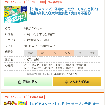
アルバイト・パート
日払い
短期
未経験者歓迎
【引越スタッフ】体動かした分、ちゃんと収入に
♪短期×高収入◎大学生多数！免許も不要◎
給与
時給1450円～
勤務地
(1)さいたま市 (2)川越市
アクセス
(1)大宮駅 (2)川越駅
シフト
週1日以上 1日8時間以上
時間帯
早朝
朝
昼
夕方
夜
夜勤
面接地
(1)(2)川越市
応募先
(1)
アリさんマークの引越社 川越支店（勤務地：大宮駅周辺）
(2)
アリさんマークの引越社 川越支店（勤務地：川越市）
募集終了日時：8月26日
掲載終了まであと17日
詳細を見る
とりあえず保存
アルバイト・パート
未経験者歓迎
【ロピアスタッフ】10月中旬オープン予定♪オー