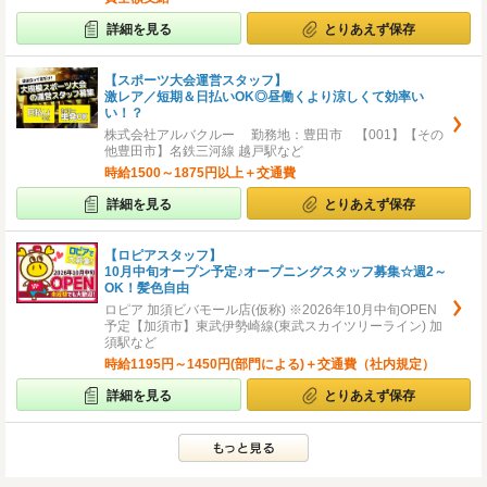
詳細を見る
とりあえず保存
【スポーツ大会運営スタッフ】
激レア／短期＆日払いOK◎昼働くより涼しくて効率い
い！？
株式会社アルバクルー 勤務地：豊田市 【001】【その
他豊田市】名鉄三河線 越戸駅など
時給1500～1875円以上＋交通費
詳細を見る
とりあえず保存
【ロピアスタッフ】
10月中旬オープン予定♪オープニングスタッフ募集☆週2～
OK！髪色自由
ロピア 加須ビバモール店(仮称) ※2026年10月中旬OPEN
予定【加須市】東武伊勢崎線(東武スカイツリーライン) 加
須駅など
時給1195円～1450円(部門による)＋交通費（社内規定）
詳細を見る
とりあえず保存