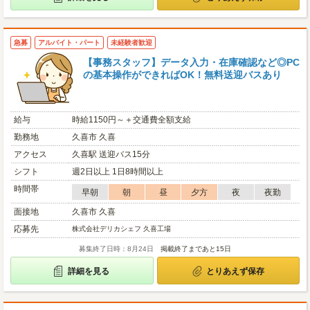
急募
アルバイト・パート
未経験者歓迎
【事務スタッフ】データ入力・在庫確認など◎PC
の基本操作ができればOK！無料送迎バスあり
給与
時給1150円～＋交通費全額支給
勤務地
久喜市 久喜
アクセス
久喜駅 送迎バス15分
シフト
週2日以上 1日8時間以上
時間帯
早朝
朝
昼
夕方
夜
夜勤
面接地
久喜市 久喜
応募先
株式会社デリカシェフ 久喜工場
募集終了日時：8月24日
掲載終了まであと15日
詳細を見る
とりあえず保存