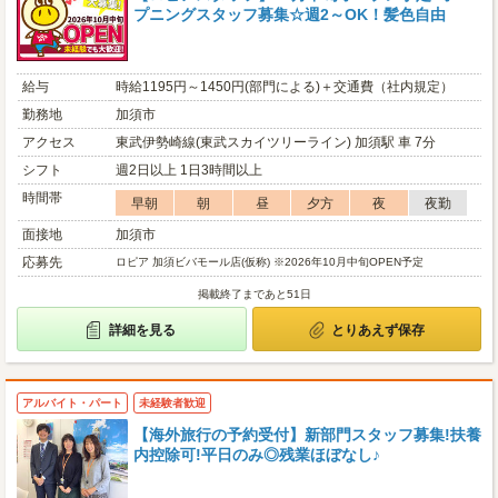
プニングスタッフ募集☆週2～OK！髪色自由
給与
時給1195円～1450円(部門による)＋交通費（社内規定）
勤務地
加須市
アクセス
東武伊勢崎線(東武スカイツリーライン) 加須駅 車 7分
シフト
週2日以上 1日3時間以上
時間帯
早朝
朝
昼
夕方
夜
夜勤
面接地
加須市
応募先
ロピア 加須ビバモール店(仮称) ※2026年10月中旬OPEN予定
掲載終了まであと51日
詳細を見る
とりあえず保存
アルバイト・パート
未経験者歓迎
【海外旅行の予約受付】新部門スタッフ募集!扶養
内控除可!平日のみ◎残業ほぼなし♪