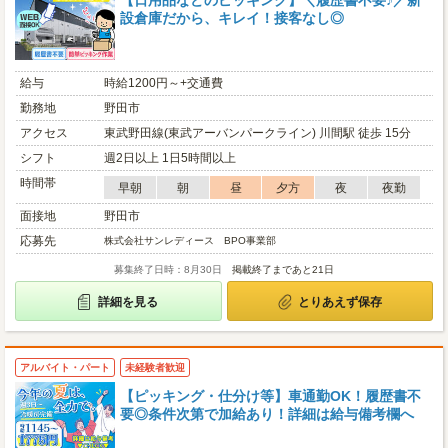
【日用品などのピッキング】＼履歴書不要♪／新
設倉庫だから、キレイ！接客なし◎
給与
時給1200円～+交通費
勤務地
野田市
アクセス
東武野田線(東武アーバンパークライン) 川間駅 徒歩 15分
シフト
週2日以上 1日5時間以上
時間帯
早朝
朝
昼
夕方
夜
夜勤
面接地
野田市
応募先
株式会社サンレディース BPO事業部
募集終了日時：8月30日
掲載終了まであと21日
詳細を見る
とりあえず保存
アルバイト・パート
未経験者歓迎
【ピッキング・仕分け等】車通勤OK！履歴書不
要◎条件次第で加給あり！詳細は給与備考欄へ