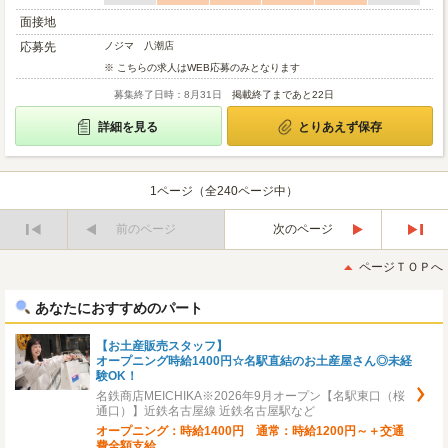
面接地
応募先
ノジマ 八潮店
※ こちらの求人はWEB応募のみとなります
募集終了日時：8月31日
掲載終了まであと22日
詳細を見る
とりあえず保存
1ページ（全240ページ中）
前のページ
次のページ
最
最
初
後
ページＴＯＰへ
へ
へ
あなたにおすすめのパート
【お土産販売スタッフ】
オープニング時給1400円☆名駅直結のお土産屋さん◎未経
験OK！
名鉄商店MEICHIKA※2026年9月オープン【名駅東口（桜
通口）】近鉄名古屋線 近鉄名古屋駅など
オープニング：時給1400円 通常：時給1200円～＋交通
費全額支給