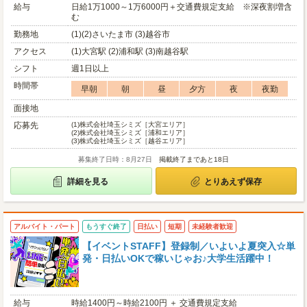
給与
日給1万1000～1万6000円＋交通費規定支給 ※深夜割増含
む
勤務地
(1)(2)さいたま市 (3)越谷市
アクセス
(1)大宮駅 (2)浦和駅 (3)南越谷駅
シフト
週1日以上
時間帯
早朝
朝
昼
夕方
夜
夜勤
面接地
応募先
(1)
株式会社埼玉シミズ［大宮エリア］
(2)
株式会社埼玉シミズ［浦和エリア］
(3)
株式会社埼玉シミズ［越谷エリア］
募集終了日時：8月27日
掲載終了まであと18日
詳細を見る
とりあえず保存
アルバイト・パート
もうすぐ終了
日払い
短期
未経験者歓迎
【イベントSTAFF】登録制／いよいよ夏突入☆単
発・日払いOKで稼いじゃお♪大学生活躍中！
給与
時給1400円～時給2100円 ＋ 交通費規定支給