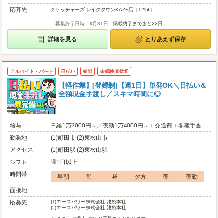
応募先
スケッチャーズ レイクタウンKAZE店［1294］
募集終了日時：8月31日
掲載終了まであと22日
詳細を見る
とりあえず保存
アルバイト・パート
日払い
短期
未経験者歓迎
【軽作業】[登録制]【週1日】単発OK＼日払い＆
全額現金手渡し／スキマ時間に◎
給与
日給1万2000円～／夜勤1万4000円～＋交通費＋各種手当
勤務地
(1)町田市 (2)東松山市
アクセス
(1)町田駅 (2)東松山駅
シフト
週1日以上
時間帯
早朝
朝
昼
夕方
夜
夜勤
面接地
応募先
(1)
エースパワー株式会社 池袋本社
(2)
エースパワー株式会社 池袋本社