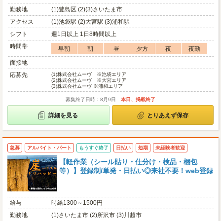
勤務地
(1)豊島区 (2)(3)さいたま市
アクセス
(1)池袋駅 (2)大宮駅 (3)浦和駅
シフト
週1日以上 1日8時間以上
時間帯
早朝
朝
昼
夕方
夜
夜勤
面接地
応募先
(1)
株式会社ムーヴ ※池袋エリア
(2)
株式会社ムーヴ ※大宮エリア
(3)
株式会社ムーヴ ※浦和エリア
募集終了日時：8月9日
本日、掲載終了
詳細を見る
とりあえず保存
急募
アルバイト・パート
もうすぐ終了
日払い
短期
未経験者歓迎
【軽作業（シール貼り・仕分け・検品・梱包
等）】登録制/単発・日払い◎来社不要！web登録
給与
時給1300～1500円
勤務地
(1)さいたま市 (2)所沢市 (3)川越市