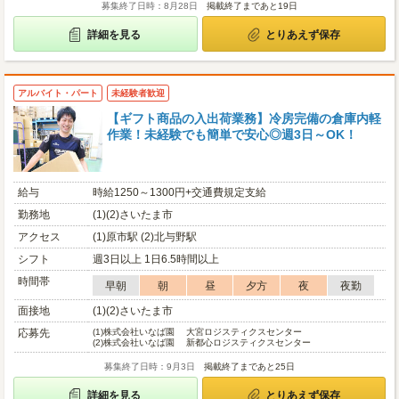
募集終了日時：8月28日
掲載終了まであと19日
詳細を見る
とりあえず保存
アルバイト・パート
未経験者歓迎
【ギフト商品の入出荷業務】冷房完備の倉庫内軽
作業！未経験でも簡単で安心◎週3日～OK！
給与
時給1250～1300円+交通費規定支給
勤務地
(1)(2)さいたま市
アクセス
(1)原市駅 (2)北与野駅
シフト
週3日以上 1日6.5時間以上
時間帯
早朝
朝
昼
夕方
夜
夜勤
面接地
(1)(2)さいたま市
応募先
(1)
株式会社いなば園 大宮ロジスティクスセンター
(2)
株式会社いなば園 新都心ロジスティクスセンター
募集終了日時：9月3日
掲載終了まであと25日
詳細を見る
とりあえず保存