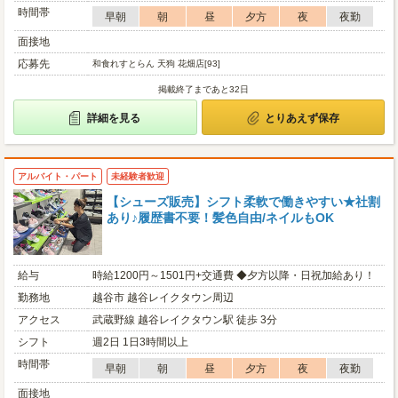
時間帯
早朝
朝
昼
夕方
夜
夜勤
面接地
応募先
和食れすとらん 天狗 花畑店[93]
掲載終了まであと32日
詳細を見る
とりあえず保存
アルバイト・パート
未経験者歓迎
【シューズ販売】シフト柔軟で働きやすい★社割
あり♪履歴書不要！髪色自由/ネイルもOK
給与
時給1200円～1501円+交通費 ◆夕方以降・日祝加給あり！
勤務地
越谷市 越谷レイクタウン周辺
アクセス
武蔵野線 越谷レイクタウン駅 徒歩 3分
シフト
週2日 1日3時間以上
時間帯
早朝
朝
昼
夕方
夜
夜勤
面接地