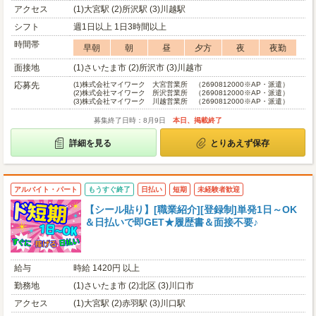
アクセス
(1)大宮駅 (2)所沢駅 (3)川越駅
シフト
週1日以上 1日3時間以上
時間帯
早朝
朝
昼
夕方
夜
夜勤
面接地
(1)さいたま市 (2)所沢市 (3)川越市
応募先
(1)
株式会社マイワーク 大宮営業所 （2690812000※AP・派遣）
(2)
株式会社マイワーク 所沢営業所 （2690812000※AP・派遣）
(3)
株式会社マイワーク 川越営業所 （2690812000※AP・派遣）
募集終了日時：8月9日
本日、掲載終了
詳細を見る
とりあえず保存
アルバイト・パート
もうすぐ終了
日払い
短期
未経験者歓迎
【シール貼り】[職業紹介][登録制]単発1日～OK
＆日払いで即GET★履歴書＆面接不要♪
給与
時給 1420円 以上
勤務地
(1)さいたま市 (2)北区 (3)川口市
アクセス
(1)大宮駅 (2)赤羽駅 (3)川口駅