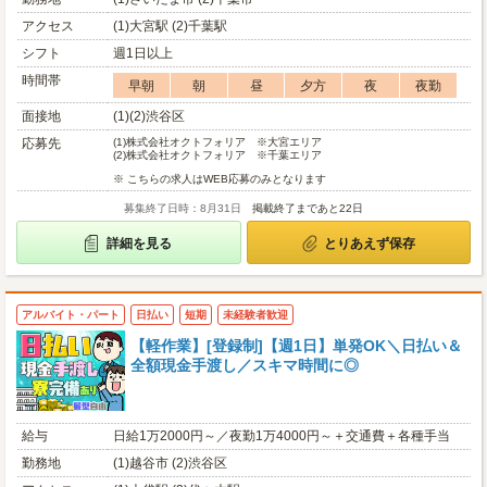
アクセス
(1)大宮駅 (2)千葉駅
シフト
週1日以上
時間帯
早朝
朝
昼
夕方
夜
夜勤
面接地
(1)(2)渋谷区
応募先
(1)
株式会社オクトフォリア ※大宮エリア
(2)
株式会社オクトフォリア ※千葉エリア
※ こちらの求人はWEB応募のみとなります
募集終了日時：8月31日
掲載終了まであと22日
詳細を見る
とりあえず保存
アルバイト・パート
日払い
短期
未経験者歓迎
【軽作業】[登録制]【週1日】単発OK＼日払い＆
全額現金手渡し／スキマ時間に◎
給与
日給1万2000円～／夜勤1万4000円～＋交通費＋各種手当
勤務地
(1)越谷市 (2)渋谷区