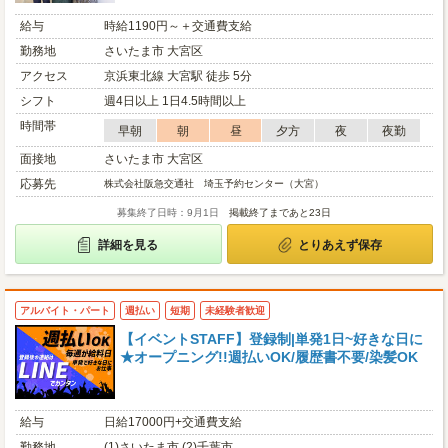
給与
時給1190円～＋交通費支給
勤務地
さいたま市 大宮区
アクセス
京浜東北線 大宮駅 徒歩 5分
シフト
週4日以上 1日4.5時間以上
時間帯
早朝
朝
昼
夕方
夜
夜勤
面接地
さいたま市 大宮区
応募先
株式会社阪急交通社 埼玉予約センター（大宮）
募集終了日時：9月1日
掲載終了まであと23日
詳細を見る
とりあえず保存
アルバイト・パート
週払い
短期
未経験者歓迎
【イベントSTAFF】登録制|単発1日~好きな日に
★オープニング!!週払いOK/履歴書不要/染髪OK
給与
日給17000円+交通費支給
勤務地
(1)さいたま市 (2)千葉市