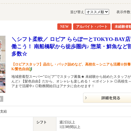
並び替え
表示件
NEW
アルバイト・パート
未経験者
＼シフト柔軟／ ロピア ららぽーとTOKYO-BAY
働こう！ 南船橋駅から徒歩圏内♪ 惣菜・鮮魚など
多数☆
【ロピアスタッフ】品出し・パック詰めなど、高校生～シニアも活躍☆扶養
K/髪色自由
地域密着型スーパー“ロピア”でスタッフ募集★ 未経験から始めたスタッフ
んど♪ 【髪色自由】だから、オシャレも楽しめる！ ≪ポイント≫ ◎高校生
アまで活躍中♪ ◎勤務開始日はアナタに合わせます！
勤
内支給
シフト
週2日以上
1日3時間以上