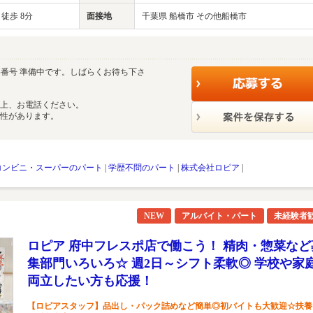
徒歩 8分
面接地
千葉県 船橋市 その他船橋市
番号 準備中です。しばらくお待ち下さ
の上、お電話ください。
能性があります。
コンビニ・スーパーのパート
|
学歴不問のパート
|
株式会社ロピア
|
NEW
アルバイト・パート
未経験者
ロピア 府中フレスポ店で働こう！ 精肉・惣菜など
集部門いろいろ☆ 週2日～シフト柔軟◎ 学校や家
両立したい方も応援！
【ロピアスタッフ】品出し・パック詰めなど簡単◎初バイトも大歓迎☆扶養