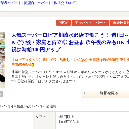
ー業務のパート
|
髪型自由のパート
|
株式会社ロピア
|
NEW
アルバイト・パート
未経験者
人気スーパーロピア川崎水沢店で働こう！ 週1日～
Kで学校・家庭と両立◎ お昼まで/午後のみもOK 
祝は時給100円アップ↑
【ロピアスタッフ】週1～OK！品出し・レジなど♪土日祝は時給100円UP！
内/高校生OK
地域密着型スーパー“ロピア”★☆ 未経験から始めたスタッフがほとんど♪ 【
自由】だから、オシャレも楽しめる！ ≪ポイント≫ ◎高校生～シニアまで
中♪ ◎勤務開始日はアナタに合わせます！
勤
1225円~[高校生]時給1225円~+交通費
シフト
週1日以上
1日3時間以上