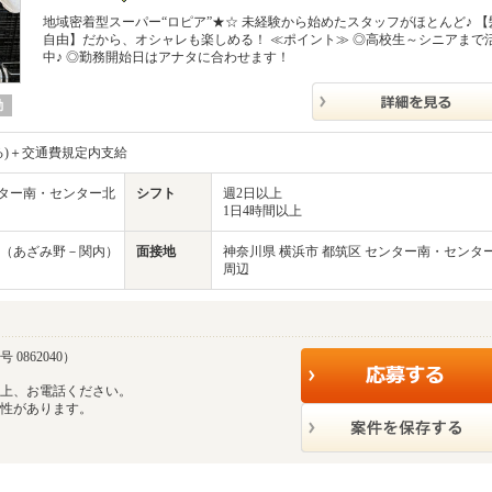
地域密着型スーパー“ロピア”★☆ 未経験から始めたスタッフがほとんど♪ 【
自由】だから、オシャレも楽しめる！ ≪ポイント≫ ◎高校生～シニアまで
中♪ ◎勤務開始日はアナタに合わせます！
勤
よる)＋交通費規定内支給
ンター南・センター北
シフト
週2日以上
1日4時間以上
（あざみ野－関内）
面接地
神奈川県 横浜市 都筑区 センター南・センタ
周辺
 0862040）
の上、お電話ください。
能性があります。