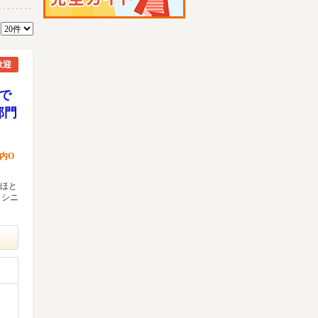
数
歓迎
店で
部門
内O
がほと
～シニ