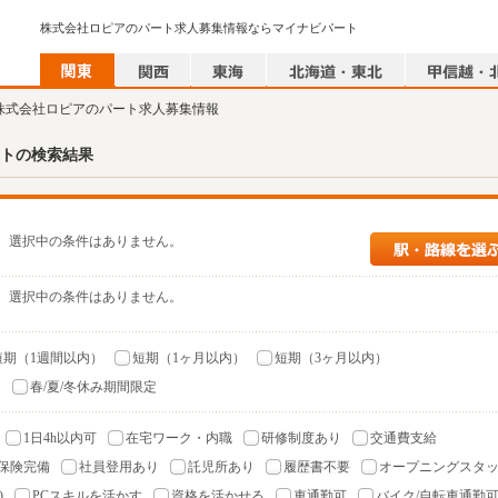
株式会社ロピアのパート求人募集情報ならマイナビパート
 株式会社ロピアのパート求人募集情報
トの検索結果
選択中の条件はありません。
選択中の条件はありません。
短期（1週間以内）
短期（1ヶ月以内）
短期（3ヶ月以内）
）
春/夏/冬休み期間限定
1日4h以内可
在宅ワーク・内職
研修制度あり
交通費支給
保険完備
社員登用あり
託児所あり
履歴書不要
オープニングスタ
)
PCスキルを活かす
資格を活かせる
車通勤可
バイク/自転車通勤