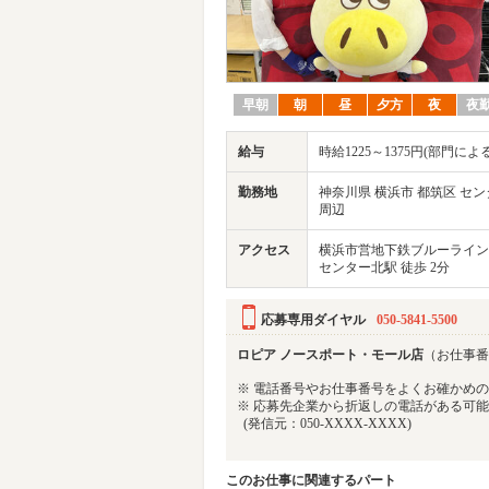
早朝
朝
昼
夕方
夜
夜
給与
時給1225～1375円(部門に
勤務地
神奈川県 横浜市 都筑区 セ
周辺
アクセス
横浜市営地下鉄ブルーライン
センター北駅 徒歩 2分
応募専用ダイヤル
050-5841-5500
ロピア ノースポート・モール店
（お仕事番号
※ 電話番号やお仕事番号をよくお確かめ
※ 応募先企業から折返しの電話がある可
(発信元：050-XXXX-XXXX)
このお仕事に関連するパート