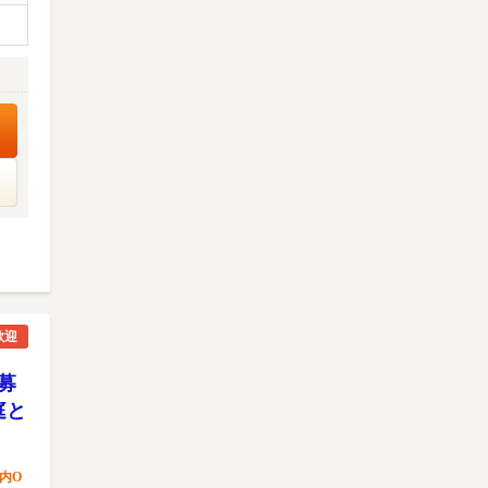
歓迎
募
庭と
内O