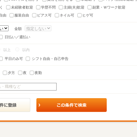
く
未経験者歓迎
学歴不問
主婦(夫)歓迎
副業・Ｗワーク歓迎
自由
服装自由
ピアス可
ネイル可
ヒゲ可
金額
日払い／週払い
以上
以内
平日のみ可
シフト自由・自己申告
夕方
夜
夜勤