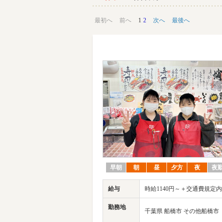
最初へ
前へ
1
2
次へ
最後へ
早朝
朝
昼
夕方
夜
夜
給与
時給1140円～＋交通費規定
勤務地
千葉県 船橋市 その他船橋市