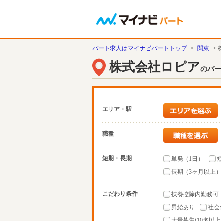
パート求人はマイナビパートトップ
>
関東
>
株式会社ロピア
のパー
エリア・駅
職種
短期・長期
単発（1日）
長期（3ヶ月以上
こだわり条件
扶養控除内勤務可
昇給あり
社会
大量募集(10名以上