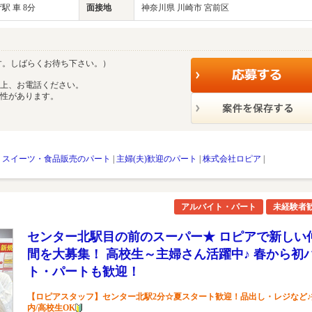
 車 8分
面接地
神奈川県 川崎市 宮前区
す。しばらくお待ち下さい。）
の上、お電話ください。
能性があります。
・スイーツ・食品販売のパート
|
主婦(夫)歓迎のパート
|
株式会社ロピア
|
アルバイト・パート
未経験者
センター北駅目の前のスーパー★ ロピアで新しい
間を大募集！ 高校生～主婦さん活躍中♪ 春から初
ト・パートも歓迎！
【ロピアスタッフ】センター北駅2分☆夏スタート歓迎！品出し・レジなど♪
内/高校生OK