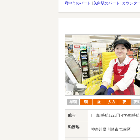
府中市のパート
|
矢向駅のパート
|
カウンタ
早朝
朝
昼
夕方
夜
夜
給与
[一般]時給1225円~[学生]時給
勤務地
神奈川県 川崎市 宮前区