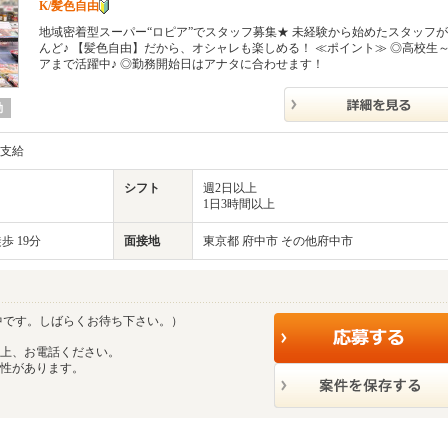
K/髪色自由
地域密着型スーパー“ロピア”でスタッフ募集★ 未経験から始めたスタッフ
んど♪ 【髪色自由】だから、オシャレも楽しめる！ ≪ポイント≫ ◎高校生
アまで活躍中♪ ◎勤務開始日はアナタに合わせます！
勤
内支給
シフト
週2日以上
1日3時間以上
歩 19分
面接地
東京都 府中市 その他府中市
中です。しばらくお待ち下さい。）
の上、お電話ください。
能性があります。