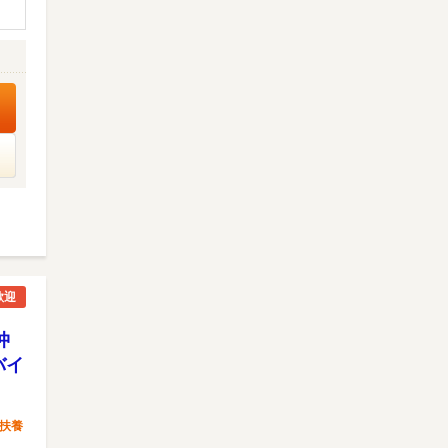
歓迎
仲
バイ
扶養