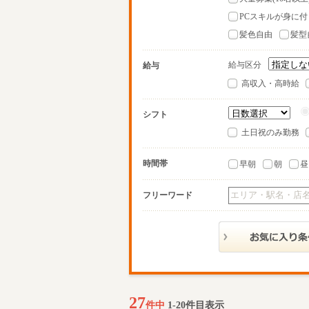
PCスキルが身に付
髪色自由
髪型
給与区分
給与
高収入・高時給
シフト
土日祝のみ勤務
時間帯
早朝
朝
昼
フリーワード
27
件中
1-20件目表示