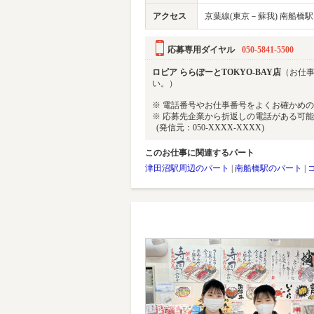
アクセス
京葉線(東京－蘇我) 南船橋駅 
応募専用ダイヤル
050-5841-5500
ロピア ららぽーとTOKYO-BAY店
（お仕事
い。）
※ 電話番号やお仕事番号をよくお確かめ
※ 応募先企業から折返しの電話がある可
(発信元：050-XXXX-XXXX)
このお仕事に関連するパート
津田沼駅周辺のパート
|
南船橋駅のパート
|