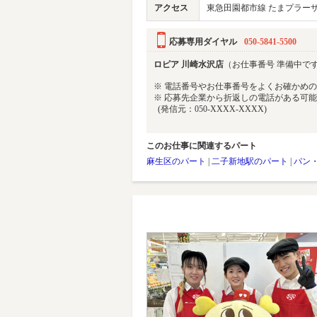
アクセス
東急田園都市線 たまプラーザ駅
応募専用ダイヤル
050-5841-5500
ロピア 川崎水沢店
（お仕事番号 準備中で
※ 電話番号やお仕事番号をよくお確かめ
※ 応募先企業から折返しの電話がある可
(発信元：050-XXXX-XXXX)
このお仕事に関連するパート
麻生区のパート
|
二子新地駅のパート
|
パン