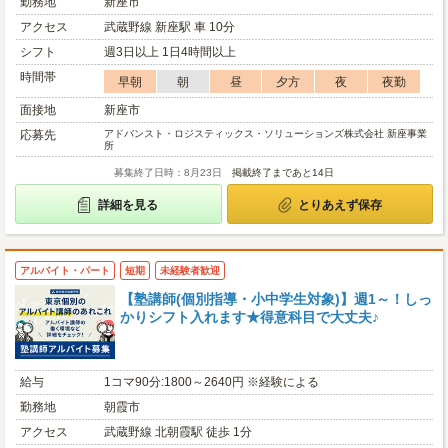
勤務地
新座市
アクセス
武蔵野線 新座駅 車 10分
シフト
週3日以上 1日4時間以上
時間帯
早朝
朝
昼
夕方
夜
夜勤
面接地
新座市
応募先
アドバンスト・ロジスティックス・ソリューションズ株式会社 新座事業
所
募集終了日時：8月23日
掲載終了まであと14日
詳細を見る
とりあえず保存
アルバイト・パート
短期
未経験者歓迎
【塾講師(個別指導・小中学生対象)】週1～！しっ
かりシフト入れます★得意科目で大丈夫♪
給与
1コマ90分:1800～2640円 ※経験による
勤務地
朝霞市
アクセス
武蔵野線 北朝霞駅 徒歩 1分