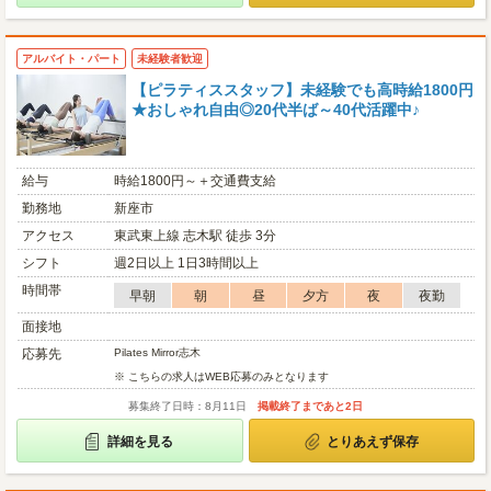
アルバイト・パート
未経験者歓迎
【ピラティススタッフ】未経験でも高時給1800円
★おしゃれ自由◎20代半ば～40代活躍中♪
給与
時給1800円～＋交通費支給
勤務地
新座市
アクセス
東武東上線 志木駅 徒歩 3分
シフト
週2日以上 1日3時間以上
時間帯
早朝
朝
昼
夕方
夜
夜勤
面接地
応募先
Pilates Mirror志木
※ こちらの求人はWEB応募のみとなります
募集終了日時：8月11日
掲載終了まであと2日
詳細を見る
とりあえず保存