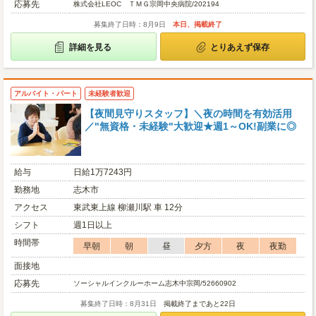
応募先
株式会社LEOC ＴＭＧ宗岡中央病院/202194
募集終了日時：8月9日
本日、掲載終了
詳細を見る
とりあえず保存
アルバイト・パート
未経験者歓迎
【夜間見守りスタッフ】＼夜の時間を有効活用
／"無資格・未経験"大歓迎★週1～OK!副業に◎
給与
日給1万7243円
勤務地
志木市
アクセス
東武東上線 柳瀬川駅 車 12分
シフト
週1日以上
時間帯
早朝
朝
昼
夕方
夜
夜勤
面接地
応募先
ソーシャルインクルーホーム志木中宗岡/52660902
募集終了日時：8月31日
掲載終了まであと22日