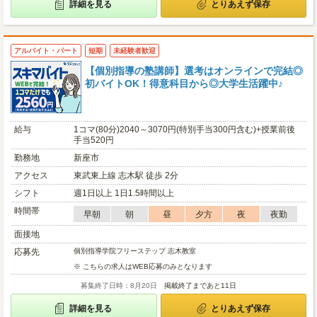
詳細を見る
とりあえず保存
アルバイト・パート
短期
未経験者歓迎
【個別指導の塾講師】選考はオンラインで完結◎
初バイトOK！得意科目から◎大学生活躍中♪
給与
1コマ(80分)2040～3070円(特別手当300円含む)+授業前後
手当520円
勤務地
新座市
アクセス
東武東上線 志木駅 徒歩 2分
シフト
週1日以上 1日1.5時間以上
時間帯
早朝
朝
昼
夕方
夜
夜勤
面接地
応募先
個別指導学院フリーステップ 志木教室
※ こちらの求人はWEB応募のみとなります
募集終了日時：8月20日
掲載終了まであと11日
詳細を見る
とりあえず保存