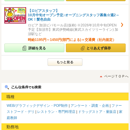
【ロピアスタッフ】
10月中旬オープン予定♪オープニングスタッフ募集☆週2～
OK！髪色自由
ロピア 加須ビバモール店(仮称) ※2026年10月中旬OPEN
予定【加須市】東武伊勢崎線(東武スカイツリーライン) 加
須駅など
時給1195円～1450円(部門による)＋交通費（社内規定）
詳細を見る
とりあえず保存
ページＴＯＰへ
職種
WEB/グラフィックデザイン・POP制作
アンケート・調査・企画
ファー
ストフード・デリ
レストラン・専門料理店
ドラッグストア・量販店
家
庭教師
勤務地