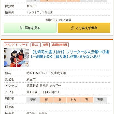
面接地
新座市
応募先
スタジオアリス 新座店
掲載終了まであと35日
詳細を見る
とりあえず保存
アルバイト・パート
日払い
短期
未経験者歓迎
【お寿司の盛り付け】フリーターさん活躍中◎週
1～副業もOK！繰り返し作業♪まかないあり
給与
時給1150円～+ 交通費支給
勤務地
新座市
アクセス
武蔵野線 新座駅 徒歩 7分
シフト
週1日以上 1日3時間以上
時間帯
早朝
朝
昼
夕方
夜
夜勤
面接地
応募先
銀のさら 新座店