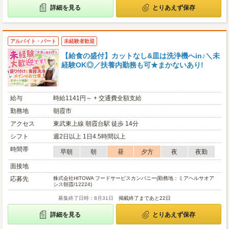
詳細を見る
とりあえず保存
アルバイト・パート
未経験者歓迎
【給食の盛付】カットなし&皿は洗浄機へin♪＼未
経験OK◎／扶養内勤務も可★まかないあり!
給与
時給1141円～ + 交通費全額支給
勤務地
朝霞市
アクセス
東武東上線 朝霞台駅 徒歩 14分
シフト
週2日以上 1日4.5時間以上
時間帯
早朝
朝
昼
夕方
夜
夜勤
面接地
応募先
株式会社HITOWA フードサービスカンパニー(勤務地：ミアヘルサオア
シス朝霞/12224)
募集終了日時：8月31日
掲載終了まであと22日
詳細を見る
とりあえず保存