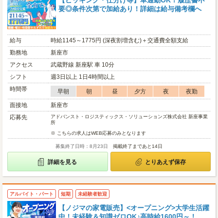
【ピッキング・仕分け等】車通勤OK！履歴書不
要◎条件次第で加給あり！詳細は給与備考欄へ
給与
時給1145～1775円 (深夜割増含む)＋交通費全額支給
勤務地
新座市
アクセス
武蔵野線 新座駅 車 10分
シフト
週3日以上 1日4時間以上
時間帯
早朝
朝
昼
夕方
夜
夜勤
面接地
新座市
応募先
アドバンスト・ロジスティックス・ソリューションズ株式会社 新座事業
所
※ こちらの求人はWEB応募のみとなります
募集終了日時：8月23日
掲載終了まであと14日
詳細を見る
とりあえず保存
アルバイト・パート
短期
未経験者歓迎
【ノジマの家電販売】<オープニング>大学生活躍
中！未経験＆知識ゼロOK♪高時給1600円～！