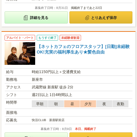
募集終了日時：8月31日
掲載終了まであと22日
詳細を見る
とりあえず保存
アルバイト・パート
もうすぐ終了
未経験者歓迎
【ネットカフェのフロアスタッフ】[日勤]未経験
OK!充実の福利厚生あり★髪色自由
給与
時給1150円以上＋交通費支給
勤務地
新座市
アクセス
武蔵野線 新座駅 徒歩 2分
シフト
週2日以上 1日4時間以上
時間帯
早朝
朝
昼
夕方
夜
夜勤
面接地
応募先
快活CLUB 新座駅前店
募集終了日時：8月9日
本日、掲載終了