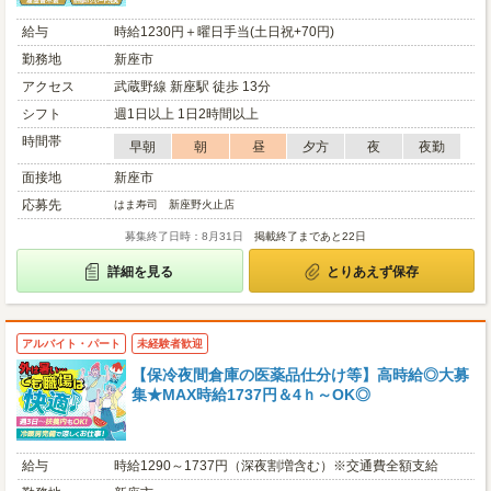
給与
時給1230円＋曜日手当(土日祝+70円)
勤務地
新座市
アクセス
武蔵野線 新座駅 徒歩 13分
シフト
週1日以上 1日2時間以上
時間帯
早朝
朝
昼
夕方
夜
夜勤
面接地
新座市
応募先
はま寿司 新座野火止店
募集終了日時：8月31日
掲載終了まであと22日
詳細を見る
とりあえず保存
アルバイト・パート
未経験者歓迎
【保冷夜間倉庫の医薬品仕分け等】高時給◎大募
集★MAX時給1737円＆4ｈ～OK◎
給与
時給1290～1737円（深夜割増含む）※交通費全額支給