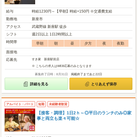
給与
時給1230円～【早朝】時給+150円 ※交通費支給
勤務地
新座市
アクセス
武蔵野線 新座駅 徒歩
シフト
週2日以上 1日2時間以上
時間帯
早朝
朝
昼
夕方
夜
夜勤
面接地
応募先
すき家 新座駅前店
※ こちらの求人はWEB応募のみとなります
募集終了日時：8月31日
掲載終了まであと22日
詳細を見る
とりあえず保存
アルバイト・パート
短期
未経験者歓迎
【接客・調理】1日2ｈ～◎平日のランチのみ◎家
事と両立も楽々可能☆