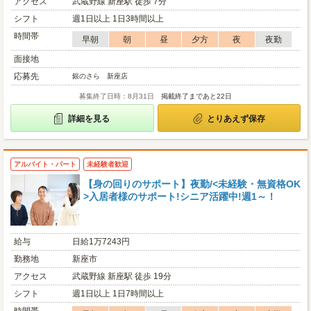
アクセス
武蔵野線 新座駅 徒歩 7分
シフト
週1日以上 1日3時間以上
時間帯
早朝
朝
昼
夕方
夜
夜勤
面接地
応募先
銀のさら 新座店
募集終了日時：8月31日
掲載終了まであと22日
詳細を見る
とりあえず保存
アルバイト・パート
未経験者歓迎
【身の回りのサポート】夜勤/<未経験・無資格OK
>入居者様のサポート!シニア活躍中!週1～！
給与
日給1万7243円
勤務地
新座市
アクセス
武蔵野線 新座駅 徒歩 19分
シフト
週1日以上 1日7時間以上