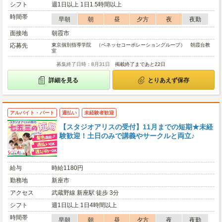
シフト
週1日以上 1日1.5時間以上
時間帯
早朝
朝
昼
夕方
夜
夜勤
面接地
朝霞市
応募先
東京個別指導学院 （ベネッセコーポレーショングループ） 朝霞台教
室
募集終了日時：8月31日
掲載終了まであと22日
詳細を見る
とりあえず保存
アルバイト・パート
週払い
未経験者歓迎
【スタジオアリスの受付】11月までの短期★未経
験歓迎！土日のみで講義やサークルと両立♪
給与
時給1180円
勤務地
新座市
アクセス
武蔵野線 新座駅 徒歩 3分
シフト
週1日以上 1日4時間以上
時間帯
早朝
朝
昼
夕方
夜
夜勤