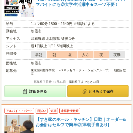
マバイトにも◎大学生活躍中★スーツ不要！
給与
1コマ90分:1800～2640円 ※経験による
勤務地
朝霞市
アクセス
武蔵野線 北朝霞駅 徒歩 1分
シフト
週1日以上 1日1.5時間以上
時間帯
早朝
朝
昼
夕方
夜
夜勤
面接地
朝霞市
応募先
東京個別指導学院 （ベネッセコーポレーショングループ） 朝霞台教
室
募集終了日時：8月31日
掲載終了まであと22日
詳細を見る
とりあえず保存
アルバイト・パート
日払い
短期
未経験者歓迎
【すき家のホール・キッチン】日勤｜オーダー&
お会計はセルフで簡単◎[早朝手当あり]