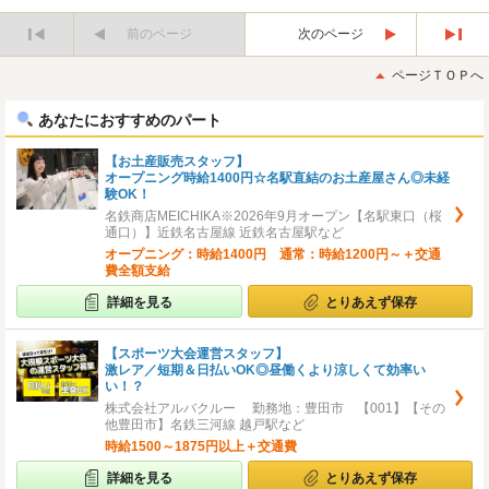
前のページ
次のページ
最
最
初
後
ページＴＯＰへ
へ
へ
あなたにおすすめのパート
【お土産販売スタッフ】
オープニング時給1400円☆名駅直結のお土産屋さん◎未経
験OK！
名鉄商店MEICHIKA※2026年9月オープン【名駅東口（桜
通口）】近鉄名古屋線 近鉄名古屋駅など
オープニング：時給1400円 通常：時給1200円～＋交通
費全額支給
詳細を見る
とりあえず保存
【スポーツ大会運営スタッフ】
激レア／短期＆日払いOK◎昼働くより涼しくて効率い
い！？
株式会社アルバクルー 勤務地：豊田市 【001】【その
他豊田市】名鉄三河線 越戸駅など
時給1500～1875円以上＋交通費
詳細を見る
とりあえず保存