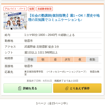
アルバイト・パート
短期
未経験者歓迎
【社会の塾講師(個別指導)】週1～OK！歴史や地
理の豆知識でコミュニケーションも♪
給与
1コマ90分:1800～2640円 ※経験による
勤務地
朝霞市
アクセス
武蔵野線 北朝霞駅 徒歩 1分
シフト
週1日以上 1日1.5時間以上
時間帯
早朝
朝
昼
夕方
夜
夜勤
面接地
朝霞市
応募先
東京個別指導学院 （ベネッセコーポレーショングループ） 朝霞台教
室
募集終了日時：8月31日
掲載終了まであと22日
詳細を見る
とりあえず保存
1ページ（全15ページ中）