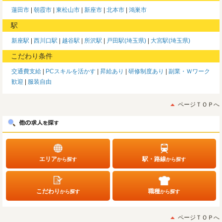
蓮田市
朝霞市
東松山市
新座市
北本市
鴻巣市
駅
新座駅
西川口駅
越谷駅
所沢駅
戸田駅(埼玉県)
大宮駅(埼玉県)
こだわり条件
交通費支給
PCスキルを活かす
昇給あり
研修制度あり
副業・Ｗワーク
歓迎
服装自由
ページＴＯＰへ
エリア
駅・路線
から探す
から探す
こだわり
職種
から探す
から探す
ページＴＯＰへ