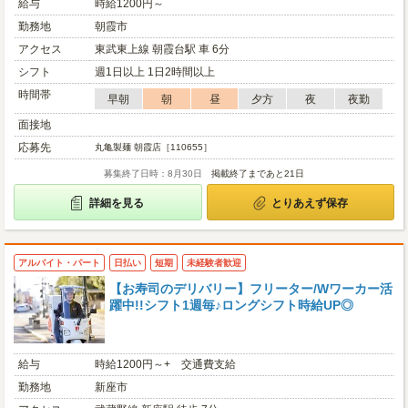
給与
時給1200円～
勤務地
朝霞市
アクセス
東武東上線 朝霞台駅 車 6分
シフト
週1日以上 1日2時間以上
時間帯
早朝
朝
昼
夕方
夜
夜勤
面接地
応募先
丸亀製麺 朝霞店［110655］
募集終了日時：8月30日
掲載終了まであと21日
詳細を見る
とりあえず保存
アルバイト・パート
日払い
短期
未経験者歓迎
【お寿司のデリバリー】フリーター/Wワーカー活
躍中!!シフト1週毎♪ロングシフト時給UP◎
給与
時給1200円～+ 交通費支給
勤務地
新座市