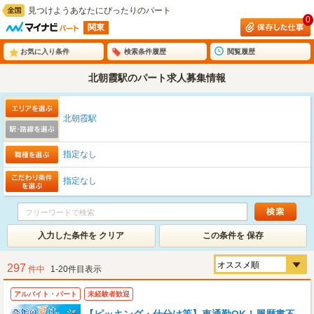
見つけようあなたにぴったりのパート
0
関東
お気に入り条件
検索条件履歴
閲覧履歴
北朝霞駅のパート求人募集情報
北朝霞駅
指定なし
指定なし
入力した条件を クリア
この条件を 保存
297
件中
1-20件目表示
アルバイト・パート
未経験者歓迎