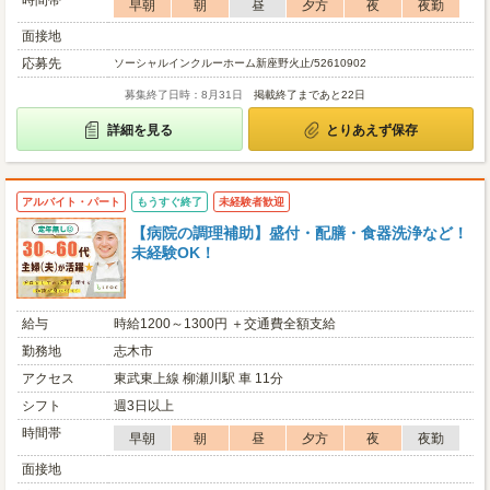
時間帯
早朝
朝
昼
夕方
夜
夜勤
面接地
応募先
ソーシャルインクルーホーム新座野火止/52610902
募集終了日時：8月31日
掲載終了まであと22日
詳細を見る
とりあえず保存
アルバイト・パート
もうすぐ終了
未経験者歓迎
【病院の調理補助】盛付・配膳・食器洗浄など！
未経験OK！
給与
時給1200～1300円 ＋交通費全額支給
勤務地
志木市
アクセス
東武東上線 柳瀬川駅 車 11分
シフト
週3日以上
時間帯
早朝
朝
昼
夕方
夜
夜勤
面接地