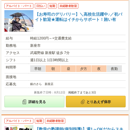
アルバイト・パート
日払い
短期
未経験者歓迎
【お寿司のデリバリー】＼高校生活躍中♪／初バ
イト歓迎★運転はイチからサポート！賄い有
給与
時給1200円～+交通費支給
勤務地
新座市
アクセス
武蔵野線 新座駅 徒歩 7分
シフト
週1日以上 1日3時間以上
時間帯
早朝
朝
昼
夕方
夜
夜勤
面接地
応募先
銀のさら 新座店
募集終了日時：8月12日
掲載終了まであと3日
詳細を見る
とりあえず保存
アルバイト・パート
短期
未経験者歓迎
【数学の塾講師(個別指導)】週1～OKだからスキ