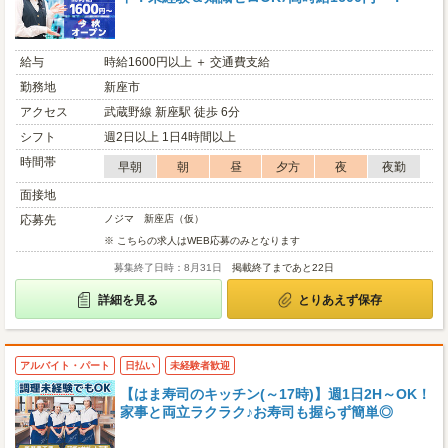
給与
時給1600円以上 ＋ 交通費支給
勤務地
新座市
アクセス
武蔵野線 新座駅 徒歩 6分
シフト
週2日以上 1日4時間以上
時間帯
早朝
朝
昼
夕方
夜
夜勤
面接地
応募先
ノジマ 新座店（仮）
※ こちらの求人はWEB応募のみとなります
募集終了日時：8月31日
掲載終了まであと22日
詳細を見る
とりあえず保存
アルバイト・パート
日払い
未経験者歓迎
【はま寿司のキッチン(～17時)】週1日2H～OK！
家事と両立ラクラク♪お寿司も握らず簡単◎