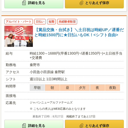
詳細を見る
とりあえず保存
アルバイト・パート
日払い
短期
未経験者歓迎
【賞品交換・台拭き】＼土日祝は時給UP／遅番だ
と時給1500円に★日払いもOK！<シフト自由>
給与
時給1300～1688円(早番1300円~/遅番1350円~)+土日祝手当
+交通費
勤務地
秦野市
アクセス
小田急小田原線 秦野駅
シフト
週1日以上 1日3時間以上
時間帯
早朝
朝
昼
夕方
夜
夜勤
面接地
応募先
ジャパンニューアルファテームズ
※ こちらの求人はWEB応募のみとなります
募集終了日時：8月27日
掲載終了まであと17日
詳細を見る
とりあえず保存