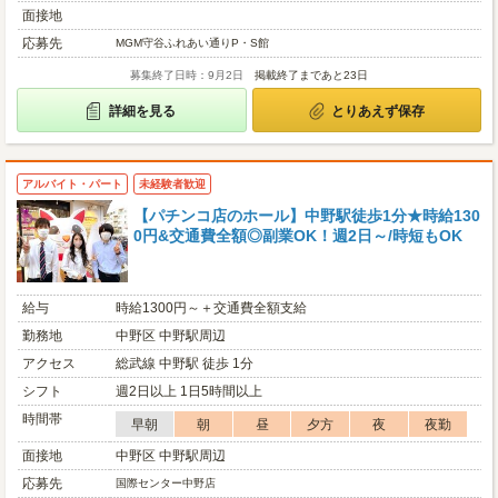
面接地
応募先
MGM守谷ふれあい通りP・S館
募集終了日時：9月2日
掲載終了まであと23日
詳細を見る
とりあえず保存
アルバイト・パート
未経験者歓迎
【パチンコ店のホール】中野駅徒歩1分★時給130
0円&交通費全額◎副業OK！週2日～/時短もOK
給与
時給1300円～＋交通費全額支給
勤務地
中野区 中野駅周辺
アクセス
総武線 中野駅 徒歩 1分
シフト
週2日以上 1日5時間以上
時間帯
早朝
朝
昼
夕方
夜
夜勤
面接地
中野区 中野駅周辺
応募先
国際センター中野店