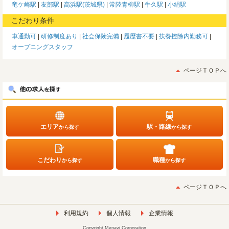
竜ケ崎駅
友部駅
高浜駅(茨城県)
常陸青柳駅
牛久駅
小絹駅
こだわり条件
車通勤可
研修制度あり
社会保険完備
履歴書不要
扶養控除内勤務可
オープニングスタッフ
ページＴＯＰへ
エリア
駅・路線
から探す
から探す
こだわり
職種
から探す
から探す
ページＴＯＰへ
利用規約
個人情報
企業情報
Copyright Mynavi Corporation