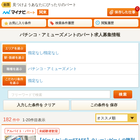
見つけようあなたにぴったりのパート
0
関東
お気に入り条件
検索条件履歴
閲覧履歴
パチンコ・アミューズメントのパート求人募集情報
指定なし/指定なし
パチンコ・アミューズメント
指定なし
入力した条件を クリア
この条件を 保存
182
件中
1-20件目表示
アルバイト・パート
未経験者歓迎