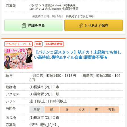
応募先
(1)
パチンコ 吉兆(kiccho) 川崎中央店
(2)
パチンコ 吉兆(kiccho) 横浜西寺尾店
募集終了日時：8月26日
掲載終了まであと16日
詳細を見る
とりあえず保存
アルバイト・パート
短期
未経験者歓迎
【パチンコ店スタッフ】駅チカ！未経験でも嬉し
い高時給♪髪色&ネイル自由!履歴書不要★
給与
（川口店）時給1450～1813円 （綱島店）時給1350～166
8円
勤務地
(1)横浜市 (2)川口市
アクセス
(1)綱島駅 (2)川口駅
シフト
週1日以上 1日3時間以上
時間帯
早朝
朝
昼
夕方
夜
夜勤
面接地
(1)横浜市 (2)川口市
応募先
(1)
PIA 綱島 【014】