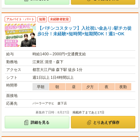
アルバイト・パート
短期
未経験者歓迎
【パチンコスタッフ】入社祝い金あり♪駅チカ徒
歩1分！未経験×短時間×短期間OK！週1~OK
給与
時給1400～2000円+交通費支給
勤務地
江東区 清澄・森下
アクセス
都営大江戸線 森下駅 徒歩 1分
シフト
週1日以上 1日4時間以上
時間帯
早朝
朝
昼
夕方
夜
夜勤
面接地
応募先
パーラーアサヒ 森下店
募集終了日時：8月27日
掲載終了まであと17日
詳細を見る
とりあえず保存