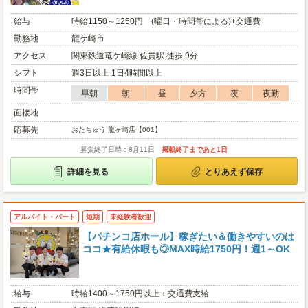
給与
時給1150～1250円 (曜日・時間帯による)+交通費
勤務地
龍ケ崎市
アクセス
関東鉄道竜ケ崎線 佐貫駅 徒歩 9分
シフト
週3日以上 1日4時間以上
時間帯
早朝
朝
昼
夕方
夜
夜勤
面接地
応募先
おたちゅう 龍ヶ崎店【001】
募集終了日時：8月11日
掲載終了まであと1日
詳細を見る
とりあえず保存
アルバイト・パート
短期
未経験者歓迎
【パチンコ店ホール】稼ぎたい＆働きやすいのは
ココ★有給休暇も◎MAX時給1750円！週1～OK
給与
時給1400～1750円以上＋交通費支給