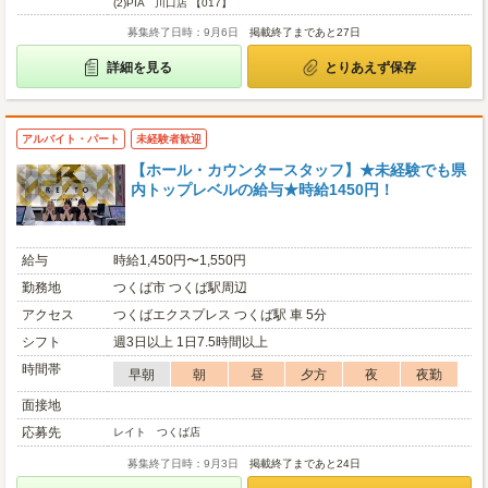
(2)
PIA 川口店 【017】
募集終了日時：9月6日
掲載終了まであと27日
詳細を見る
とりあえず保存
アルバイト・パート
未経験者歓迎
【ホール・カウンタースタッフ】★未経験でも県
内トップレベルの給与★時給1450円！
給与
時給1,450円〜1,550円
勤務地
つくば市 つくば駅周辺
アクセス
つくばエクスプレス つくば駅 車 5分
シフト
週3日以上 1日7.5時間以上
時間帯
早朝
朝
昼
夕方
夜
夜勤
面接地
応募先
レイト つくば店
募集終了日時：9月3日
掲載終了まであと24日