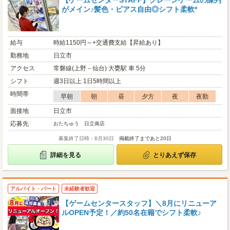
【ゲームセンターSTAFF】クレーンゲームの陳列
がメイン♪髪色・ピアス自由◎シフト柔軟*
給与
時給1150円～+交通費支給【昇給あり】
勤務地
日立市
アクセス
常磐線(上野－仙台) 大甕駅 車 5分
シフト
週3日以上 1日5時間以上
時間帯
早朝
朝
昼
夕方
夜
夜勤
面接地
日立市
応募先
おたちゅう 日立南店
募集終了日時：8月30日
掲載終了まであと20日
詳細を見る
とりあえず保存
アルバイト・パート
未経験者歓迎
【ゲームセンタースタッフ】＼8月にリニューア
ルOPEN予定！／約50名在籍でシフト柔軟♪