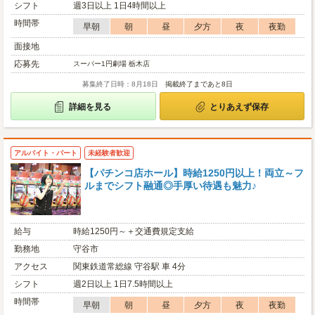
シフト
週3日以上 1日4時間以上
時間帯
早朝
朝
昼
夕方
夜
夜勤
面接地
応募先
スーパー1円劇場 栃木店
募集終了日時：8月18日
掲載終了まであと8日
詳細を見る
とりあえず保存
アルバイト・パート
未経験者歓迎
【パチンコ店ホール】時給1250円以上！両立～フ
ルまでシフト融通◎手厚い待遇も魅力♪
給与
時給1250円～＋交通費規定支給
勤務地
守谷市
アクセス
関東鉄道常総線 守谷駅 車 4分
シフト
週2日以上 1日7.5時間以上
時間帯
早朝
朝
昼
夕方
夜
夜勤