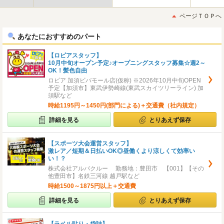
最
最
初
後
ページＴＯＰへ
へ
へ
あなたにおすすめのパート
【ロピアスタッフ】
10月中旬オープン予定♪オープニングスタッフ募集☆週2～
OK！髪色自由
ロピア 加須ビバモール店(仮称) ※2026年10月中旬OPEN
予定【加須市】東武伊勢崎線(東武スカイツリーライン) 加
須駅など
時給1195円～1450円(部門による)＋交通費（社内規定）
詳細を見る
とりあえず保存
【スポーツ大会運営スタッフ】
激レア／短期＆日払いOK◎昼働くより涼しくて効率い
い！？
株式会社アルバクルー 勤務地：豊田市 【001】【その
他豊田市】名鉄三河線 越戸駅など
時給1500～1875円以上＋交通費
詳細を見る
とりあえず保存