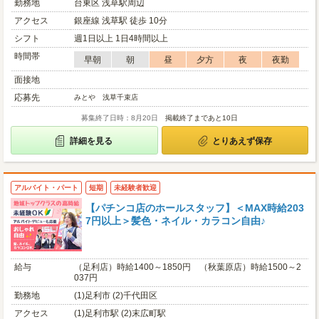
勤務地
台東区 浅草駅周辺
アクセス
銀座線 浅草駅 徒歩 10分
シフト
週1日以上 1日4時間以上
時間帯
早朝
朝
昼
夕方
夜
夜勤
面接地
応募先
みとや 浅草千束店
募集終了日時：8月20日
掲載終了まであと10日
詳細を見る
とりあえず保存
アルバイト・パート
短期
未経験者歓迎
【パチンコ店のホールスタッフ】＜MAX時給203
7円以上＞髪色・ネイル・カラコン自由♪
給与
（足利店）時給1400～1850円 （秋葉原店）時給1500～2
037円
勤務地
(1)足利市 (2)千代田区
アクセス
(1)足利市駅 (2)末広町駅