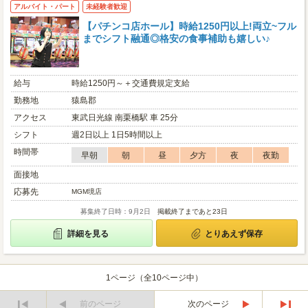
アルバイト・パート
未経験者歓迎
【パチンコ店ホール】時給1250円以上!両立~フル
までシフト融通◎格安の食事補助も嬉しい♪
給与
時給1250円～＋交通費規定支給
勤務地
猿島郡
アクセス
東武日光線 南栗橋駅 車 25分
シフト
週2日以上 1日5時間以上
時間帯
早朝
朝
昼
夕方
夜
夜勤
面接地
応募先
MGM境店
募集終了日時：9月2日
掲載終了まであと23日
詳細を見る
とりあえず保存
1ページ（全10ページ中）
前のページ
次のページ