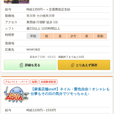
給与
時給1350円～＋交通費規定支給
勤務地
市川市 その他市川市
アクセス
東西線 行徳駅 徒歩 1分
シフト
週2日以上 1日5時間以上
時間帯
早朝
朝
昼
夕方
夜
夜勤
面接地
応募先
MGM行徳店
募集終了日時：9月2日
掲載終了まであと23日
詳細を見る
とりあえず保存
アルバイト・パート
短期
未経験者歓迎
【麻雀店舗staff】ネイル・髪色自由！オシャレも
仕事もその日の気分でツモっちゃえ♪
給与
時給1226円～1533円