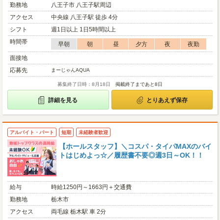
勤務地
八王子市 八王子駅周辺
アクセス
中央線 八王子駅 徒歩 4分
シフト
週1日以上 1日5時間以上
時間帯
早朝
朝
昼
夕方
夜
夜勤
面接地
応募先
まーじゃんAQUA
募集終了日時：8月18日
掲載終了まであと8日
詳細を見る
とりあえず保存
アルバイト・パート
短期
未経験者歓迎
【ホールスタッフ】＼コスパ・タイパMAXのバイ
トはじめよっ☆／履歴書不要◎週3日～OK！！
給与
時給1250円～1663円＋交通費
勤務地
栃木市
アクセス
両毛線 栃木駅 車 2分