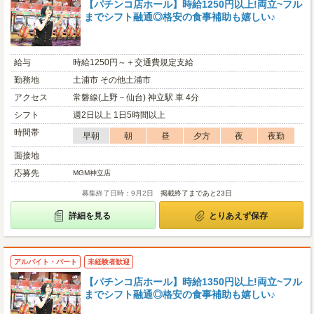
【パチンコ店ホール】時給1250円以上!両立~フル
までシフト融通◎格安の食事補助も嬉しい♪
給与
時給1250円～＋交通費規定支給
勤務地
土浦市 その他土浦市
アクセス
常磐線(上野－仙台) 神立駅 車 4分
シフト
週2日以上 1日5時間以上
時間帯
早朝
朝
昼
夕方
夜
夜勤
面接地
応募先
MGM神立店
募集終了日時：9月2日
掲載終了まであと23日
詳細を見る
とりあえず保存
アルバイト・パート
未経験者歓迎
【パチンコ店ホール】時給1350円以上!両立~フル
までシフト融通◎格安の食事補助も嬉しい♪