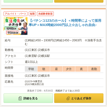
アルバイト・パート
短期
未経験者歓迎
【パチンコ123のホール】＜時間帯によって採用
率UP＞MAX時給2000円以上☆おしゃれ自由♪
給与
(1)時給1450～1938円(2)時給1450～2063円 ※深夜手当含
む
勤務地
(1)江東区 (2)横浜市
アクセス
(1)東雲駅 (2)横浜駅
シフト
週1日以上
時間帯
早朝
朝
昼
夕方
夜
夜勤
面接地
(1)江東区 (2)横浜市
応募先
(1)
123+N東雲店
(2)
123横浜西口店
募集終了日時：8月30日
掲載終了まであと20日
詳細を見る
とりあえず保存