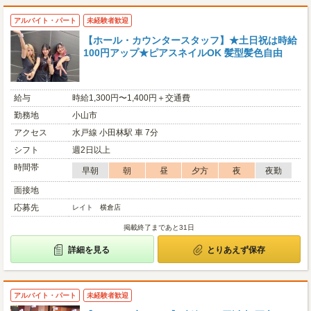
アルバイト・パート
未経験者歓迎
【ホール・カウンタースタッフ】★土日祝は時給
100円アップ★ピアスネイルOK 髪型髪色自由
給与
時給1,300円〜1,400円＋交通費
勤務地
小山市
アクセス
水戸線 小田林駅 車 7分
シフト
週2日以上
時間帯
早朝
朝
昼
夕方
夜
夜勤
面接地
応募先
レイト 横倉店
掲載終了まであと31日
詳細を見る
とりあえず保存
アルバイト・パート
未経験者歓迎