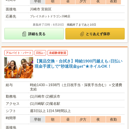
早朝
朝
昼
夕方
夜
夜勤
面接地
川崎市 宮前区
応募先
プレイスポットドラゴン川崎店
募集終了日時：8月20日
掲載終了まであと10日
詳細を見る
とりあえず保存
アルバイト・パート
日払い
未経験者歓迎
【賞品交換・台拭き】時給1900円越えも♪日払い
現金手渡しで"秒速現金get”★ネイルOK！
給与
時給1430～1938円（土日祝手当・深夜手当含む）＋交通費
支給
勤務地
(1)川崎市 (2)横浜市
アクセス
(1)川崎駅 (2)菊名駅
シフト
週3日以上 1日4.5時間以上
時間帯
早朝
朝
昼
夕方
夜
夜勤
面接地