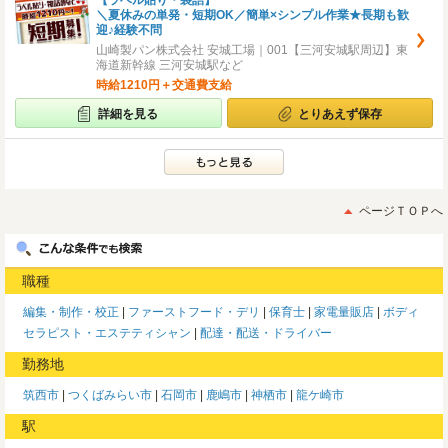
【ラベル貼り・袋詰】
＼夏休みの単発・短期OK／簡単×シンプル作業★長期も歓
迎♪経験不問
山崎製パン株式会社 安城工場｜001【三河安城駅周辺】東
海道新幹線 三河安城駅など
時給1210円＋交通費支給
詳細を見る
とりあえず保存
ページＴＯＰへ
職種
編集・制作・校正
ファーストフード・デリ
保育士
家電量販店
ボディ
セラピスト・エステティシャン
配達・配送・ドライバー
勤務地
筑西市
つくばみらい市
石岡市
鹿嶋市
神栖市
龍ケ崎市
駅