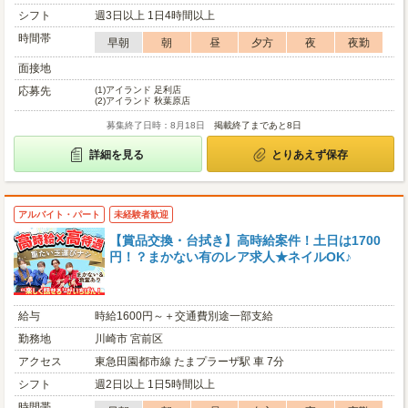
シフト
週3日以上 1日4時間以上
時間帯
早朝
朝
昼
夕方
夜
夜勤
面接地
応募先
(1)
アイランド 足利店
(2)
アイランド 秋葉原店
募集終了日時：8月18日
掲載終了まであと8日
詳細を見る
とりあえず保存
アルバイト・パート
未経験者歓迎
【賞品交換・台拭き】高時給案件！土日は1700
円！？まかない有のレア求人★ネイルOK♪
給与
時給1600円～＋交通費別途一部支給
勤務地
川崎市 宮前区
アクセス
東急田園都市線 たまプラーザ駅 車 7分
シフト
週2日以上 1日5時間以上
時間帯