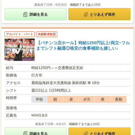
募集終了日時：8月25日
掲載終了まであと15日
詳細を見る
とりあえず保存
アルバイト・パート
未経験者歓迎
【パチンコ店ホール】時給1250円以上!両立~フル
までシフト融通◎格安の食事補助も嬉しい♪
給与
時給1250円～＋交通費規定支給
勤務地
行方市
アクセス
鹿島臨海鉄道大洗鹿島線 新鉾田駅 車 18分
シフト
週2日以上 1日5時間以上
時間帯
早朝
朝
昼
夕方
夜
夜勤
面接地
応募先
MGM玉造店
募集終了日時：9月2日
掲載終了まであと23日
詳細を見る
とりあえず保存