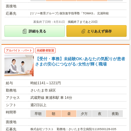
面接地
応募先
[リソー教育グループ] 個別進学指導塾「TOMAS」 北浦和校
募集終了日時：8月31日
掲載終了まであと23日
詳細を見る
とりあえず保存
アルバイト・パート
未経験者歓迎
【受付・事務】未経験OK♪あなたの気配りが患者
さまの安心につながる♪女性が輝く職場
給与
時給1141～1221円
勤務地
さいたま市 緑区
アクセス
武蔵野線 東浦和駅 車 14分
シフト
週2日以上
時間帯
早朝
朝
昼
夕方
夜
夜勤
面接地
応募先
株式会社ソラスト 勤務地：さいたま市立病院/1116500128-035