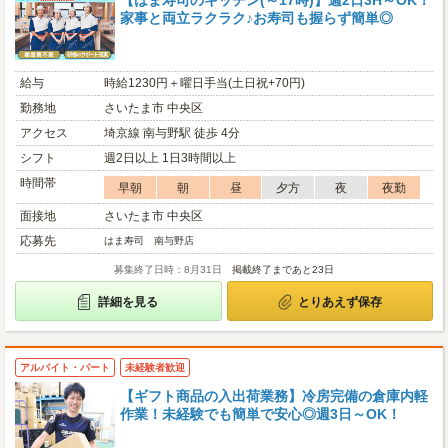
【はま寿司のキッチン(～17時)】週2日3H～OK！
家事と両立ラクラク♪お寿司も握らず簡単◎
給与
時給1230円＋曜日手当(土日祝+70円)
勤務地
さいたま市 中央区
アクセス
埼京線 南与野駅 徒歩 4分
シフト
週2日以上 1日3時間以上
時間帯
早朝
朝
昼
夕方
夜
夜勤
面接地
さいたま市 中央区
応募先
はま寿司 南与野店
募集終了日時：8月31日
掲載終了まであと23日
詳細を見る
とりあえず保存
アルバイト・パート
未経験者歓迎
【ギフト商品の入出荷業務】冷房完備の倉庫内軽
作業！未経験でも簡単で安心◎週3日～OK！