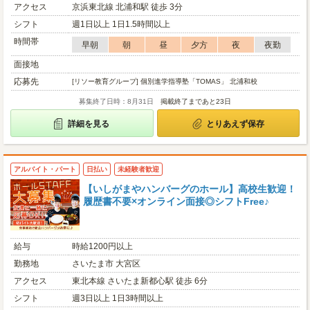
アクセス
京浜東北線 北浦和駅 徒歩 3分
シフト
週1日以上 1日1.5時間以上
時間帯
早朝
朝
昼
夕方
夜
夜勤
面接地
応募先
[リソー教育グループ] 個別進学指導塾「TOMAS」 北浦和校
募集終了日時：8月31日
掲載終了まであと23日
詳細を見る
とりあえず保存
アルバイト・パート
日払い
未経験者歓迎
【いしがまやハンバーグのホール】高校生歓迎！
履歴書不要×オンライン面接◎シフトFree♪
給与
時給1200円以上
勤務地
さいたま市 大宮区
アクセス
東北本線 さいたま新都心駅 徒歩 6分
シフト
週3日以上 1日3時間以上