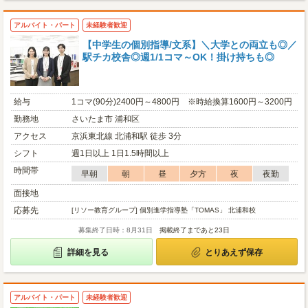
アルバイト・パート
未経験者歓迎
【中学生の個別指導/文系】＼大学との両立も◎／
駅チカ校舎◎週1/1コマ～OK！掛け持ちも◎
給与
1コマ(90分)2400円～4800円 ※時給換算1600円～3200円
勤務地
さいたま市 浦和区
アクセス
京浜東北線 北浦和駅 徒歩 3分
シフト
週1日以上 1日1.5時間以上
時間帯
早朝
朝
昼
夕方
夜
夜勤
面接地
応募先
[リソー教育グループ] 個別進学指導塾「TOMAS」 北浦和校
募集終了日時：8月31日
掲載終了まであと23日
詳細を見る
とりあえず保存
アルバイト・パート
未経験者歓迎