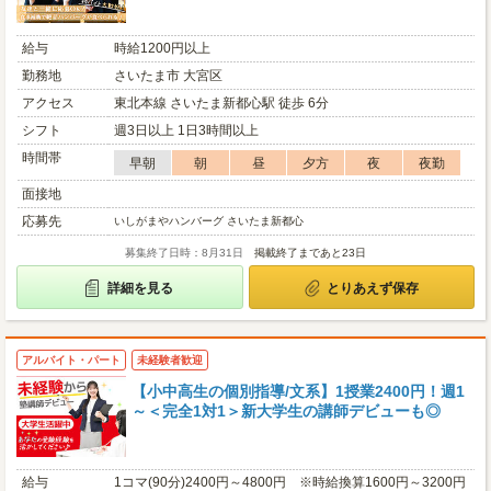
給与
時給1200円以上
勤務地
さいたま市 大宮区
アクセス
東北本線 さいたま新都心駅 徒歩 6分
シフト
週3日以上 1日3時間以上
時間帯
早朝
朝
昼
夕方
夜
夜勤
面接地
応募先
いしがまやハンバーグ さいたま新都心
募集終了日時：8月31日
掲載終了まであと23日
詳細を見る
とりあえず保存
アルバイト・パート
未経験者歓迎
【小中高生の個別指導/文系】1授業2400円！週1
～＜完全1対1＞新大学生の講師デビューも◎
給与
1コマ(90分)2400円～4800円 ※時給換算1600円～3200円