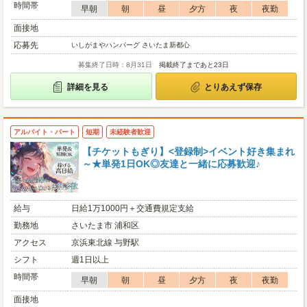
時間帯
早朝
朝
昼
夕方
夜
夜勤
面接地
応募先
いしがまやハンバーグ さいたま新都心
募集終了日時：8月31日
掲載終了まであと23日
詳細を見る
とりあえず保存
アルバイト・パート
短期
未経験者歓迎
【チケットもぎり】<登録制>イベント好き集まれ
～★単発1日OK◎友達と一緒に応募歓迎♪
給与
日給1万1000円＋交通費規定支給
勤務地
さいたま市 浦和区
アクセス
京浜東北線 与野駅
シフト
週1日以上
時間帯
早朝
朝
昼
夕方
夜
夜勤
面接地