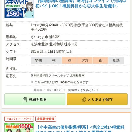
【個別指導の塾講師】選考はオンラインで完結◎
初バイトOK！得意科目から◎大学生活躍中♪
給与
1コマ(80分)2040～3070円(特別手当300円含む)+授業前後
手当520円
勤務地
さいたま市 浦和区
アクセス
京浜東北線 北浦和駅 徒歩 3分
シフト
週1日以上 1日1.5時間以上
時間帯
早朝
朝
昼
夕方
夜
夜勤
面接地
応募先
個別指導学院フリーステップ 北浦和教室
※ こちらの求人はWEB応募のみとなります
募集終了日時：8月20日
掲載終了まであと12日
詳細を見る
とりあえず保存
アルバイト・パート
未経験者歓迎
【小中高生の個別指導/理系】<完全1対1>得意科