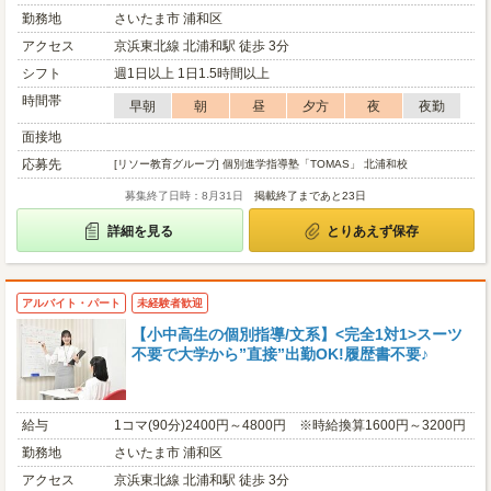
勤務地
さいたま市 浦和区
アクセス
京浜東北線 北浦和駅 徒歩 3分
シフト
週1日以上 1日1.5時間以上
時間帯
早朝
朝
昼
夕方
夜
夜勤
面接地
応募先
[リソー教育グループ] 個別進学指導塾「TOMAS」 北浦和校
募集終了日時：8月31日
掲載終了まであと23日
詳細を見る
とりあえず保存
アルバイト・パート
未経験者歓迎
【小中高生の個別指導/文系】<完全1対1>スーツ
不要で大学から”直接”出勤OK!履歴書不要♪
給与
1コマ(90分)2400円～4800円 ※時給換算1600円～3200円
勤務地
さいたま市 浦和区
アクセス
京浜東北線 北浦和駅 徒歩 3分