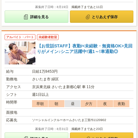
募集終了日時：8月19日
掲載終了まであと11日
詳細を見る
とりあえず保存
アルバイト・パート
未経験者歓迎
【お世話STAFF】夜勤/<未経験・無資格OK>見回
りがメイン♪シニア活躍中!週1～!車通勤◎
給与
日給1万8453円
勤務地
さいたま市 緑区
アクセス
京浜東北線 さいたま新都心駅 車 11分
シフト
週1日以上
時間帯
早朝
朝
昼
夕方
夜
夜勤
面接地
応募先
ソーシャルインクルーホームさいたま三室/51120902
募集終了日時：8月31日
掲載終了まであと23日