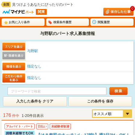
見つけようあなたにぴったりのパート
0
関東
お気に入り条件
検索条件履歴
閲覧履歴
与野駅のパート求人募集情報
与野駅
指定なし
指定なし
入力した条件を クリア
この条件を 保存
176
件中
1-20件目表示
アルバイト・パート
日払い
未経験者歓迎