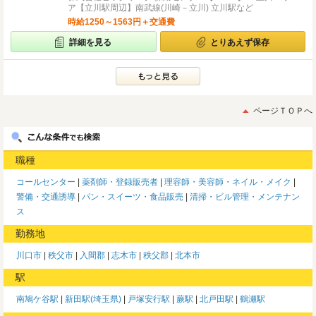
ア【立川駅周辺】南武線(川崎－立川) 立川駅など
時給1250～1563円＋交通費
詳細を見る
とりあえず保存
ページＴＯＰへ
職種
コールセンター
薬剤師・登録販売者
理容師・美容師・ネイル・メイク
警備・交通誘導
パン・スイーツ・食品販売
清掃・ビル管理・メンテナン
ス
勤務地
川口市
秩父市
入間郡
志木市
秩父郡
北本市
駅
南鳩ケ谷駅
新田駅(埼玉県)
戸塚安行駅
蕨駅
北戸田駅
鶴瀬駅