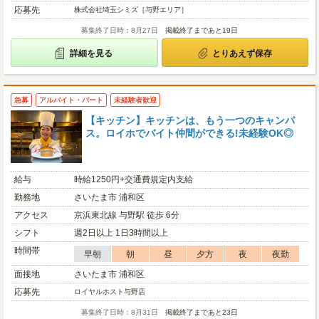
応募先
株式会社埼玉シミズ［与野エリア］
募集終了日時：8月27日
掲載終了まであと19日
詳細を見る
とりあえず保存
急募
アルバイト・パート
未経験者歓迎
【キッチン】キッチンは、もう一つのキャンパ
ス。ロイホでバイト仲間ができる!未経験OK◎
給与
時給1250円+交通費規定内支給
勤務地
さいたま市 浦和区
アクセス
京浜東北線 与野駅 徒歩 6分
シフト
週2日以上 1日3時間以上
時間帯
早朝
朝
昼
夕方
夜
夜勤
面接地
さいたま市 浦和区
応募先
ロイヤルホスト与野店
募集終了日時：8月31日
掲載終了まであと23日