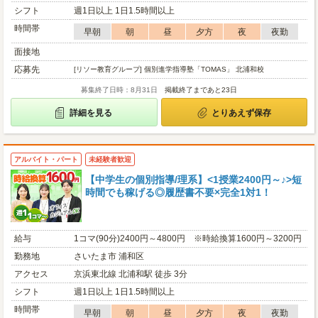
シフト
週1日以上 1日1.5時間以上
時間帯
早朝
朝
昼
夕方
夜
夜勤
面接地
応募先
[リソー教育グループ] 個別進学指導塾「TOMAS」 北浦和校
募集終了日時：8月31日
掲載終了まであと23日
詳細を見る
とりあえず保存
アルバイト・パート
未経験者歓迎
【中学生の個別指導/理系】<1授業2400円～♪>短
時間でも稼げる◎履歴書不要×完全1対1！
給与
1コマ(90分)2400円～4800円 ※時給換算1600円～3200円
勤務地
さいたま市 浦和区
アクセス
京浜東北線 北浦和駅 徒歩 3分
シフト
週1日以上 1日1.5時間以上
時間帯
早朝
朝
昼
夕方
夜
夜勤