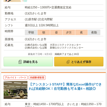
給与
時給1250～1300円+交通費規定支給
勤務地
(1)(2)さいたま市
アクセス
(1)原市駅 (2)北与野駅
シフト
週3日以上 1日6.5時間以上
時間帯
早朝
朝
昼
夕方
夜
夜勤
面接地
(1)(2)さいたま市
応募先
(1)
株式会社いなば園 大宮ロジスティクスセンター
(2)
株式会社いなば園 新都心ロジスティクスセンター
募集終了日時：9月3日
掲載終了まであと26日
詳細を見る
とりあえず保存
アルバイト・パート
未経験者歓迎
【アシスタントSTAFF】簡単なExcel操作ができ
れば未経験OK！在宅勤務も可＆週4～相談◎
給与
東京：時給1450～1700円以上 さいたま：時給1350～170