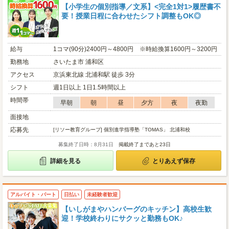
【小学生の個別指導／文系】<完全1対1>履歴書不
要！授業日程に合わせたシフト調整もOK◎
給与
1コマ(90分)2400円～4800円 ※時給換算1600円～3200円
勤務地
さいたま市 浦和区
アクセス
京浜東北線 北浦和駅 徒歩 3分
シフト
週1日以上 1日1.5時間以上
時間帯
早朝
朝
昼
夕方
夜
夜勤
面接地
応募先
[リソー教育グループ] 個別進学指導塾「TOMAS」 北浦和校
募集終了日時：8月31日
掲載終了まであと23日
詳細を見る
とりあえず保存
アルバイト・パート
日払い
未経験者歓迎
【いしがまやハンバーグのキッチン】高校生歓
迎！学校終わりにサクッと勤務もOK♪