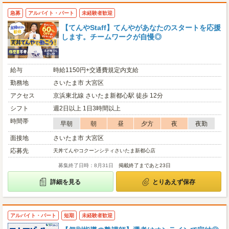
急募
アルバイト・パート
未経験者歓迎
【てんやStaff】てんやがあなたのスタートを応援
します。チームワークが自慢◎
給与
時給1150円+交通費規定内支給
勤務地
さいたま市 大宮区
アクセス
京浜東北線 さいたま新都心駅 徒歩 12分
シフト
週2日以上 1日3時間以上
時間帯
早朝
朝
昼
夕方
夜
夜勤
面接地
さいたま市 大宮区
応募先
天丼てんやコクーンシティさいたま新都心店
募集終了日時：8月31日
掲載終了まであと23日
詳細を見る
とりあえず保存
アルバイト・パート
短期
未経験者歓迎