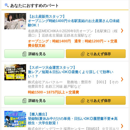
あなたにおすすめのパート
【お土産販売スタッフ】
オープニング時給1400円☆名駅直結のお土産屋さん◎未経
験OK！
名鉄商店MEICHIKA※2026年9月オープン【名駅東口（桜
通口）】近鉄名古屋線 近鉄名古屋駅など
オープニング：時給1400円 通常：時給1200円～＋交通
費全額支給
詳細を見る
とりあえず保存
【スポーツ大会運営スタッフ】
激レア／短期＆日払いOK◎昼働くより涼しくて効率い
い！？
株式会社アルバクルー 勤務地：豊田市 【001】【その
他豊田市】名鉄三河線 越戸駅など
時給1500～1875円以上＋交通費
詳細を見る
とりあえず保存
【搬入搬出】
登録制/夏休み中だけの単発・日払いOK◎履歴書不要★高
校生・大学生歓迎！
株式会社ビッグワーク 採用センター【BW03】 ※立川エリ