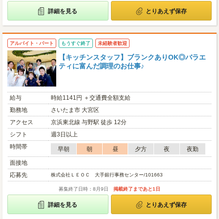
詳細を見る
とりあえず保存
アルバイト・パート
もうすぐ終了
未経験者歓迎
【キッチンスタッフ】ブランクありOK◎バラエ
ティに富んだ調理のお仕事♪
給与
時給1141円 ＋交通費全額支給
勤務地
さいたま市 大宮区
アクセス
京浜東北線 与野駅 徒歩 12分
シフト
週3日以上
時間帯
早朝
朝
昼
夕方
夜
夜勤
面接地
応募先
株式会社ＬＥＯＣ 大手銀行事務センター/101663
募集終了日時：8月9日
掲載終了まであと1日
詳細を見る
とりあえず保存