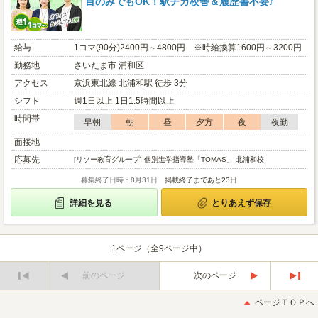
目のみでもOK！駅チカ校舎＆履歴書不要♪
給与
1コマ(90分)2400円～4800円 ※時給換算1600円～3200円
勤務地
さいたま市 浦和区
アクセス
京浜東北線 北浦和駅 徒歩 3分
シフト
週1日以上 1日1.5時間以上
時間帯
早朝
朝
昼
夕方
夜
夜勤
面接地
応募先
[リソー教育グループ] 個別進学指導塾「TOMAS」 北浦和校
募集終了日時：8月31日
掲載終了まであと23日
詳細を見る
とりあえず保存
1ページ（全9ページ中）
前のページ
次のページ
最
最
初
後
ページＴＯＰへ
へ
へ