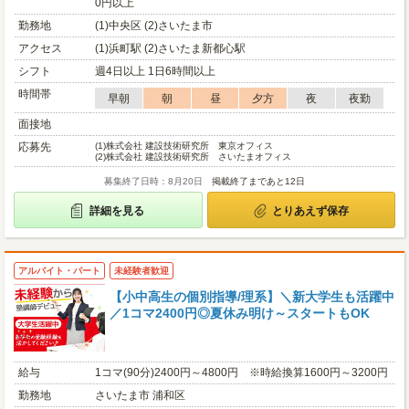
0円以上
勤務地
(1)中央区 (2)さいたま市
アクセス
(1)浜町駅 (2)さいたま新都心駅
シフト
週4日以上 1日6時間以上
時間帯
早朝
朝
昼
夕方
夜
夜勤
面接地
応募先
(1)
株式会社 建設技術研究所 東京オフィス
(2)
株式会社 建設技術研究所 さいたまオフィス
募集終了日時：8月20日
掲載終了まであと12日
詳細を見る
とりあえず保存
アルバイト・パート
未経験者歓迎
【小中高生の個別指導/理系】＼新大学生も活躍中
／1コマ2400円◎夏休み明け～スタートもOK
給与
1コマ(90分)2400円～4800円 ※時給換算1600円～3200円
勤務地
さいたま市 浦和区