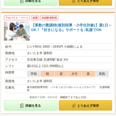
詳細を見る
とりあえず保存
アルバイト・パート
短期
未経験者歓迎
【算数の塾講師(個別指導・小学生対象)】週1日～
OK！『好きになる』サポートを♪私服でOK
給与
1コマ90分:1800～2640円 ※経験による
勤務地
さいたま市 浦和区
アクセス
京浜東北線 北浦和駅 徒歩 3分
シフト
週1日以上 1日1.5時間以上
時間帯
早朝
朝
昼
夕方
夜
夜勤
面接地
さいたま市 浦和区
応募先
東京個別指導学院 （ベネッセコーポレーショングループ） 北浦和教
室
募集終了日時：8月31日
掲載終了まであと23日
詳細を見る
とりあえず保存