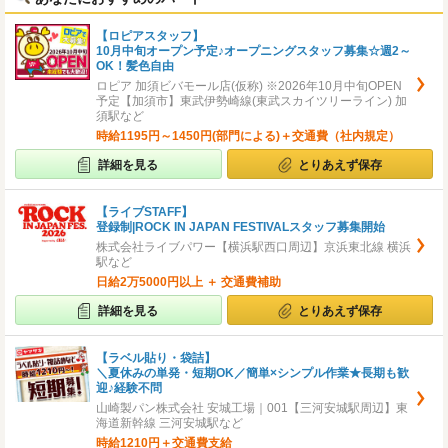
【ロピアスタッフ】
10月中旬オープン予定♪オープニングスタッフ募集☆週2～
OK！髪色自由
ロピア 加須ビバモール店(仮称) ※2026年10月中旬OPEN
予定【加須市】東武伊勢崎線(東武スカイツリーライン) 加
須駅など
時給1195円～1450円(部門による)＋交通費（社内規定）
詳細を見る
とりあえず保存
【ライブSTAFF】
登録制|ROCK IN JAPAN FESTIVALスタッフ募集開始
株式会社ライブパワー【横浜駅西口周辺】京浜東北線 横浜
駅など
日給2万5000円以上 ＋ 交通費補助
詳細を見る
とりあえず保存
【ラベル貼り・袋詰】
＼夏休みの単発・短期OK／簡単×シンプル作業★長期も歓
迎♪経験不問
山崎製パン株式会社 安城工場｜001【三河安城駅周辺】東
海道新幹線 三河安城駅など
時給1210円＋交通費支給