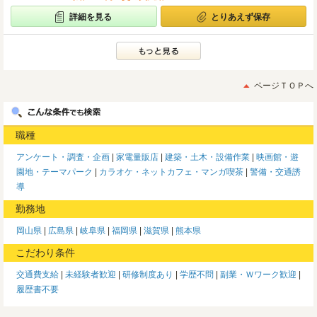
詳細を見る
とりあえず保存
ページＴＯＰへ
職種
アンケート・調査・企画
家電量販店
建築・土木・設備作業
映画館・遊
園地・テーマパーク
カラオケ・ネットカフェ・マンガ喫茶
警備・交通誘
導
勤務地
岡山県
広島県
岐阜県
福岡県
滋賀県
熊本県
こだわり条件
交通費支給
未経験者歓迎
研修制度あり
学歴不問
副業・Ｗワーク歓迎
履歴書不要