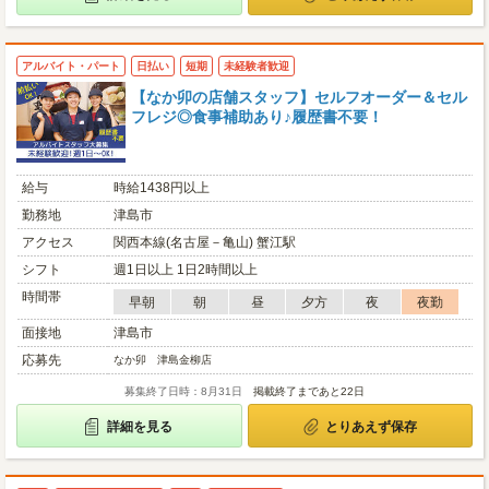
アルバイト・パート
日払い
短期
未経験者歓迎
【なか卯の店舗スタッフ】セルフオーダー＆セル
フレジ◎食事補助あり♪履歴書不要！
給与
時給1438円以上
勤務地
津島市
アクセス
関西本線(名古屋－亀山) 蟹江駅
シフト
週1日以上 1日2時間以上
時間帯
早朝
朝
昼
夕方
夜
夜勤
面接地
津島市
応募先
なか卯 津島金柳店
募集終了日時：8月31日
掲載終了まであと22日
詳細を見る
とりあえず保存