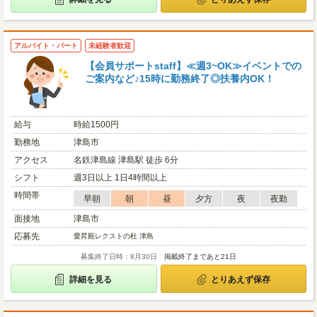
アルバイト・パート
未経験者歓迎
【会員サポートstaff】≪週3~OK≫イベントでの
ご案内など♪15時に勤務終了◎扶養内OK！
給与
時給1500円
勤務地
津島市
アクセス
名鉄津島線 津島駅 徒歩 6分
シフト
週3日以上 1日4時間以上
時間帯
早朝
朝
昼
夕方
夜
夜勤
面接地
津島市
応募先
愛昇殿レクストの杜 津島
募集終了日時：8月30日
掲載終了まであと21日
詳細を見る
とりあえず保存