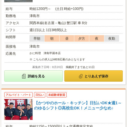
給与
時給1200円～ (土日:時給+100円)
勤務地
津島市
アクセス
関西本線(名古屋－亀山) 蟹江駅 車 8分
シフト
週1日以上 1日3時間以上
時間帯
早朝
朝
昼
夕方
夜
夜勤
面接地
津島市
応募先
かに料理 津島甲羅本店
※ こちらの求人はWEB応募のみとなります
募集終了日時：8月20日
掲載終了まであと11日
詳細を見る
とりあえず保存
アルバイト・パート
日払い
未経験者歓迎
【かつやのホール・キッチン】日払いOK★週1～
のゆるシフト◎高校生OK！メニュー少なめ♪
給与
時給1150～1500円以上＋交通費規定支給