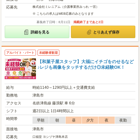
応募先
株式会社ミレニアム（介護事業所みっれ 一宮）
※ こちらの求人はWEB応募のみとなります
募集終了日時：8月11日
掲載終了まであと2日
詳細を見る
とりあえず保存
アルバイト・パート
未経験者歓迎
【和菓子屋スタッフ】大福にイチゴをのせるなど
♪レジも画像をタッチするだけ◎未経験OK！
給与
時給1140～1290円以上＋交通費支給
勤務地
津島市
アクセス
名鉄津島線 藤浪駅 車 6分
シフト
週2日以上 1日4時間以上
時間帯
早朝
朝
昼
夕方
夜
夜勤
面接地
津島市
応募先
口福堂 ヨシヅヤ津島本店