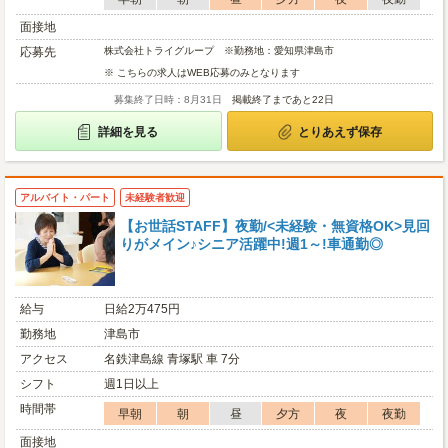
面接地
応募先
株式会社トライグループ ※勤務地：愛知県津島市
※ こちらの求人はWEB応募のみとなります
募集終了日時：8月31日
掲載終了まであと22日
詳細を見る
とりあえず保存
アルバイト・パート
未経験者歓迎
【お世話STAFF】夜勤/<未経験・無資格OK>見回
りがメイン♪シニア活躍中!週1～!車通勤◎
給与
日給2万475円
勤務地
津島市
アクセス
名鉄津島線 青塚駅 車 7分
シフト
週1日以上
時間帯
早朝
朝
昼
夕方
夜
夜勤
面接地