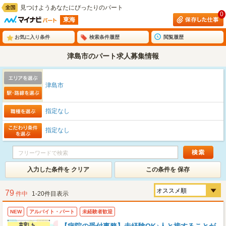
見つけようあなたにぴったりのパート
0
東海
お気に入り条件
検索条件履歴
閲覧履歴
津島市のパート求人募集情報
津島市
指定なし
指定なし
入力した条件を クリア
この条件を 保存
79
件中
1-20件目表示
NEW
アルバイト・パート
未経験者歓迎