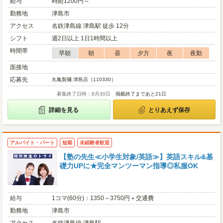
給与
時給1200円～
勤務地
津島市
アクセス
名鉄津島線 津島駅 徒歩 12分
シフト
週2日以上 1日1時間以上
時間帯
早朝
朝
昼
夕方
夜
夜勤
面接地
応募先
丸亀製麺 津島店［110330］
募集終了日時：8月30日
掲載終了まであと21日
詳細を見る
とりあえず保存
アルバイト・パート
短期
未経験者歓迎
【塾の先生≪小学生対象/英語≫】英語スキル&基
礎力UPに★完全マンツーマン指導◎私服OK
給与
1コマ(60分)：1350～3750円＋交通費
勤務地
津島市