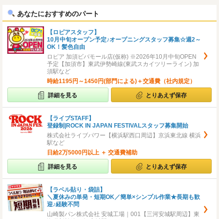
へ
へ
あなたにおすすめのパート
【ロピアスタッフ】
10月中旬オープン予定♪オープニングスタッフ募集☆週2～
OK！髪色自由
ロピア 加須ビバモール店(仮称) ※2026年10月中旬OPEN
予定【加須市】東武伊勢崎線(東武スカイツリーライン) 加
須駅など
時給1195円～1450円(部門による)＋交通費（社内規定）
詳細を見る
とりあえず保存
【ライブSTAFF】
登録制|ROCK IN JAPAN FESTIVALスタッフ募集開始
株式会社ライブパワー【横浜駅西口周辺】京浜東北線 横浜
駅など
日給2万5000円以上 ＋ 交通費補助
詳細を見る
とりあえず保存
【ラベル貼り・袋詰】
＼夏休みの単発・短期OK／簡単×シンプル作業★長期も歓
迎♪経験不問
山崎製パン株式会社 安城工場｜001【三河安城駅周辺】東