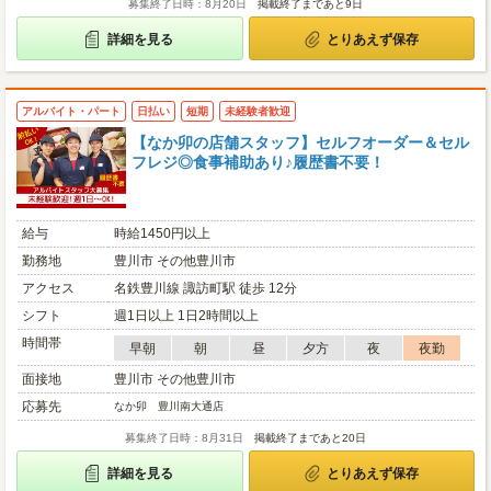
募集終了日時：8月20日
掲載終了まであと9日
詳細を見る
とりあえず保存
アルバイト・パート
日払い
短期
未経験者歓迎
【なか卯の店舗スタッフ】セルフオーダー＆セル
フレジ◎食事補助あり♪履歴書不要！
給与
時給1450円以上
勤務地
豊川市 その他豊川市
アクセス
名鉄豊川線 諏訪町駅 徒歩 12分
シフト
週1日以上 1日2時間以上
時間帯
早朝
朝
昼
夕方
夜
夜勤
面接地
豊川市 その他豊川市
応募先
なか卯 豊川南大通店
募集終了日時：8月31日
掲載終了まであと20日
詳細を見る
とりあえず保存