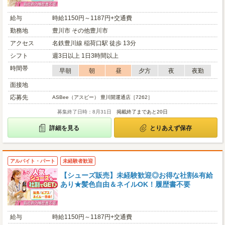
給与
時給1150円～1187円+交通費
勤務地
豊川市 その他豊川市
アクセス
名鉄豊川線 稲荷口駅 徒歩 13分
シフト
週3日以上 1日3時間以上
時間帯
早朝
朝
昼
夕方
夜
夜勤
面接地
応募先
ASBee（アスビー） 豊川開運通店［7262］
募集終了日時：8月31日
掲載終了まであと20日
詳細を見る
とりあえず保存
アルバイト・パート
未経験者歓迎
【シューズ販売】未経験歓迎◎お得な社割&有給
あり★髪色自由＆ネイルOK！履歴書不要
給与
時給1150円～1187円+交通費