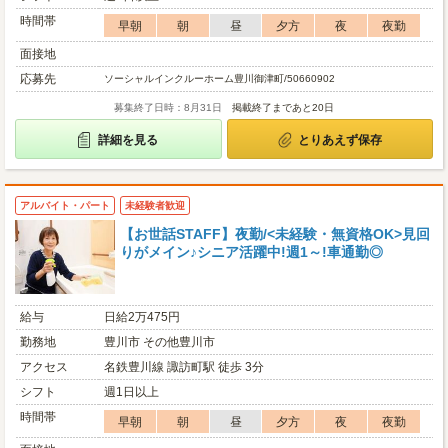
時間帯
早朝
朝
昼
夕方
夜
夜勤
面接地
応募先
ソーシャルインクルーホーム豊川御津町/50660902
募集終了日時：8月31日
掲載終了まであと20日
詳細を見る
とりあえず保存
アルバイト・パート
未経験者歓迎
【お世話STAFF】夜勤/<未経験・無資格OK>見回
りがメイン♪シニア活躍中!週1～!車通勤◎
給与
日給2万475円
勤務地
豊川市 その他豊川市
アクセス
名鉄豊川線 諏訪町駅 徒歩 3分
シフト
週1日以上
時間帯
早朝
朝
昼
夕方
夜
夜勤