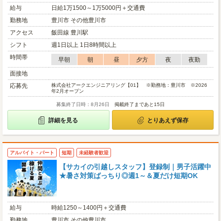
給与
日給1万1500～1万5000円＋交通費
勤務地
豊川市 その他豊川市
アクセス
飯田線 豊川駅
シフト
週1日以上 1日8時間以上
時間帯
早朝
朝
昼
夕方
夜
夜勤
面接地
応募先
株式会社アークエンジニアリング【01】 ※勤務地：豊川市 ※2026
年2月オープン
募集終了日時：8月26日
掲載終了まであと15日
詳細を見る
とりあえず保存
アルバイト・パート
短期
未経験者歓迎
【サカイの引越しスタッフ】登録制｜男子活躍中
★暑さ対策ばっちり◎週1～＆夏だけ短期OK
給与
時給1250～1400円＋交通費
勤務地
豊川市 その他豊川市