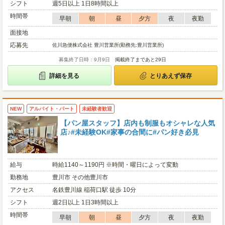
シフト
週5日以上 1日8時間以上
時間帯
早朝
朝
昼
夕方
夜
夜勤
面接地
応募先
佐川急便株式会社 豊川営業所(勤務先:豊川営業所)
募集終了日時：9月9日
掲載終了まであと29日
詳細を見る
とりあえず保存
NEW
アルバイト・パート
未経験者歓迎
【パン屋スタッフ】店内も制服もオシャレな人気
店♪#未経験OK#家事の合間に#パン好き必見
給与
時給1140～1190円 ※時間・曜日によって変動
勤務地
豊川市 その他豊川市
アクセス
名鉄豊川線 稲荷口駅 徒歩 10分
シフト
週2日以上 1日3時間以上
時間帯
早朝
朝
昼
夕方
夜
夜勤