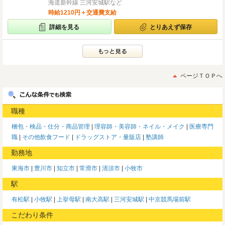
海道新幹線 三河安城駅など
時給1210円＋交通費支給
詳細を見る
とりあえず保存
ページＴＯＰへ
職種
梱包・検品・仕分・商品管理
理容師・美容師・ネイル・メイク
医療専門
職
その他飲食フード
ドラッグストア・量販店
塾講師
勤務地
東海市
豊川市
知立市
常滑市
清須市
小牧市
駅
有松駅
小牧駅
上挙母駅
南大高駅
三河安城駅
中京競馬場前駅
こだわり条件