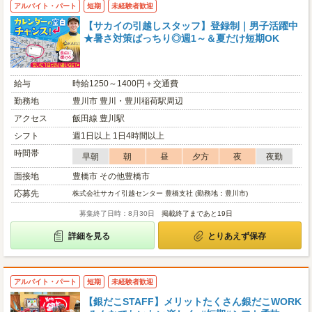
アルバイト・パート
短期
未経験者歓迎
【サカイの引越しスタッフ】登録制｜男子活躍中
★暑さ対策ばっちり◎週1～＆夏だけ短期OK
給与
時給1250～1400円＋交通費
勤務地
豊川市 豊川・豊川稲荷駅周辺
アクセス
飯田線 豊川駅
シフト
週1日以上 1日4時間以上
時間帯
早朝
朝
昼
夕方
夜
夜勤
面接地
豊橋市 その他豊橋市
応募先
株式会社サカイ引越センター 豊橋支社 (勤務地：豊川市)
募集終了日時：8月30日
掲載終了まであと19日
詳細を見る
とりあえず保存
アルバイト・パート
短期
未経験者歓迎
【銀だこSTAFF】メリットたくさん銀だこWORK