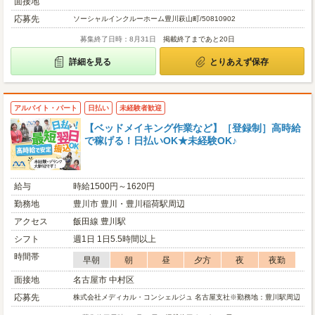
面接地
応募先
ソーシャルインクルーホーム豊川萩山町/50810902
募集終了日時：8月31日
掲載終了まであと20日
詳細を見る
とりあえず保存
アルバイト・パート
日払い
未経験者歓迎
【ベッドメイキング作業など】［登録制］高時給
で稼げる！日払いOK★未経験OK♪
給与
時給1500円～1620円
勤務地
豊川市 豊川・豊川稲荷駅周辺
アクセス
飯田線 豊川駅
シフト
週1日 1日5.5時間以上
時間帯
早朝
朝
昼
夕方
夜
夜勤
面接地
名古屋市 中村区
応募先
株式会社メディカル・コンシェルジュ 名古屋支社※勤務地：豊川駅周辺