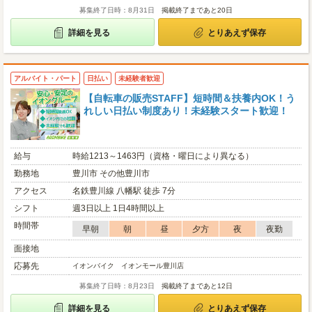
募集終了日時：8月31日
掲載終了まであと20日
詳細を見る
とりあえず保存
アルバイト・パート
日払い
未経験者歓迎
【自転車の販売STAFF】短時間＆扶養内OK！う
れしい日払い制度あり！未経験スタート歓迎！
給与
時給1213～1463円（資格・曜日により異なる）
勤務地
豊川市 その他豊川市
アクセス
名鉄豊川線 八幡駅 徒歩 7分
シフト
週3日以上 1日4時間以上
時間帯
早朝
朝
昼
夕方
夜
夜勤
面接地
応募先
イオンバイク イオンモール豊川店
募集終了日時：8月23日
掲載終了まであと12日
詳細を見る
とりあえず保存