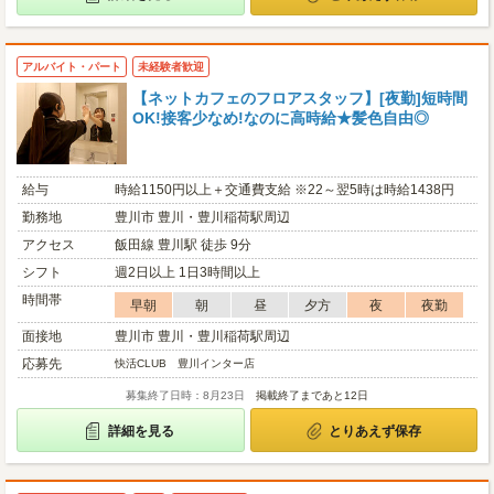
アルバイト・パート
未経験者歓迎
【ネットカフェのフロアスタッフ】[夜勤]短時間
OK!接客少なめ!なのに高時給★髪色自由◎
給与
時給1150円以上＋交通費支給 ※22～翌5時は時給1438円
勤務地
豊川市 豊川・豊川稲荷駅周辺
アクセス
飯田線 豊川駅 徒歩 9分
シフト
週2日以上 1日3時間以上
時間帯
早朝
朝
昼
夕方
夜
夜勤
面接地
豊川市 豊川・豊川稲荷駅周辺
応募先
快活CLUB 豊川インター店
募集終了日時：8月23日
掲載終了まであと12日
詳細を見る
とりあえず保存