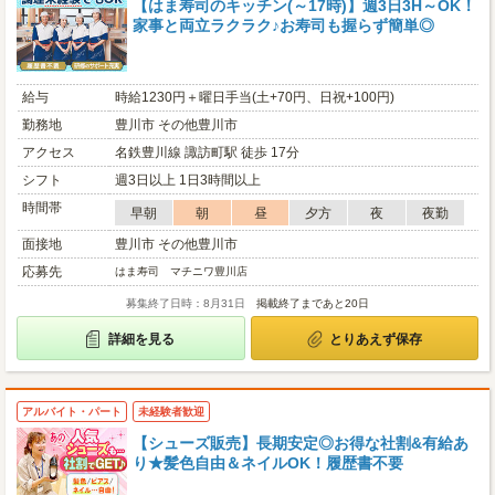
【はま寿司のキッチン(～17時)】週3日3H～OK！
家事と両立ラクラク♪お寿司も握らず簡単◎
給与
時給1230円＋曜日手当(土+70円、日祝+100円)
勤務地
豊川市 その他豊川市
アクセス
名鉄豊川線 諏訪町駅 徒歩 17分
シフト
週3日以上 1日3時間以上
時間帯
早朝
朝
昼
夕方
夜
夜勤
面接地
豊川市 その他豊川市
応募先
はま寿司 マチニワ豊川店
募集終了日時：8月31日
掲載終了まであと20日
詳細を見る
とりあえず保存
アルバイト・パート
未経験者歓迎
【シューズ販売】長期安定◎お得な社割&有給あ
り★髪色自由＆ネイルOK！履歴書不要