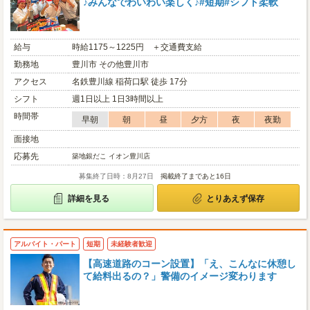
♪みんなでわいわい楽しく♪#短期#シフト柔軟
給与
時給1175～1225円 ＋交通費支給
勤務地
豊川市 その他豊川市
アクセス
名鉄豊川線 稲荷口駅 徒歩 17分
シフト
週1日以上 1日3時間以上
時間帯
早朝
朝
昼
夕方
夜
夜勤
面接地
応募先
築地銀だこ イオン豊川店
募集終了日時：8月27日
掲載終了まであと16日
詳細を見る
とりあえず保存
アルバイト・パート
短期
未経験者歓迎
【高速道路のコーン設置】「え、こんなに休憩し
て給料出るの？」警備のイメージ変わります