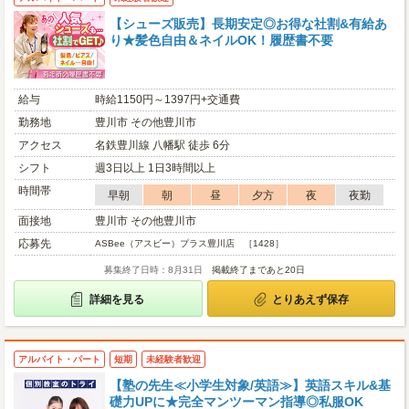
【シューズ販売】長期安定◎お得な社割&有給あ
り★髪色自由＆ネイルOK！履歴書不要
給与
時給1150円～1397円+交通費
勤務地
豊川市 その他豊川市
アクセス
名鉄豊川線 八幡駅 徒歩 6分
シフト
週3日以上 1日3時間以上
時間帯
早朝
朝
昼
夕方
夜
夜勤
面接地
豊川市 その他豊川市
応募先
ASBee（アスビー）プラス豊川店 ［1428］
募集終了日時：8月31日
掲載終了まであと20日
詳細を見る
とりあえず保存
アルバイト・パート
短期
未経験者歓迎
【塾の先生≪小学生対象/英語≫】英語スキル&基
礎力UPに★完全マンツーマン指導◎私服OK