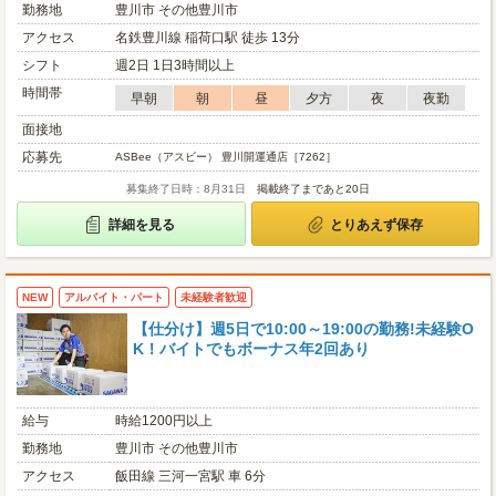
勤務地
豊川市 その他豊川市
アクセス
名鉄豊川線 稲荷口駅 徒歩 13分
シフト
週2日 1日3時間以上
時間帯
早朝
朝
昼
夕方
夜
夜勤
面接地
応募先
ASBee（アスビー） 豊川開運通店［7262］
募集終了日時：8月31日
掲載終了まであと20日
詳細を見る
とりあえず保存
NEW
アルバイト・パート
未経験者歓迎
【仕分け】週5日で10:00～19:00の勤務!未経験O
K！バイトでもボーナス年2回あり
給与
時給1200円以上
勤務地
豊川市 その他豊川市
アクセス
飯田線 三河一宮駅 車 6分