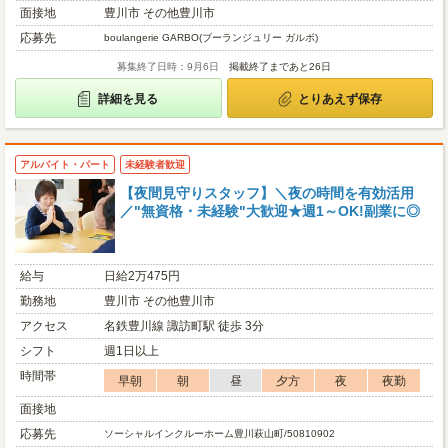
面接地
豊川市 その他豊川市
応募先
boulangerie GARBO(ブーランジュリー ガルボ)
募集終了日時：9月6日
掲載終了まであと26日
詳細を見る
とりあえず保存
アルバイト・パート
未経験者歓迎
【夜間見守りスタッフ】＼夜の時間を有効活用
／"無資格・未経験"大歓迎★週1～OK!副業に◎
給与
日給2万475円
勤務地
豊川市 その他豊川市
アクセス
名鉄豊川線 諏訪町駅 徒歩 3分
シフト
週1日以上
時間帯
早朝
朝
昼
夕方
夜
夜勤
面接地
応募先
ソーシャルインクルーホーム豊川萩山町/50810902