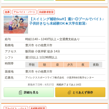
急募
アルバイト・パート
未経験者歓迎
【スイミング補助Staff】週1~◎プールでバイト♪
子供好きなら未経験OK★大学生歓迎♪
給与
時給1140～1240円以上＋交通費支給あり
勤務地
豊川市 その他豊川市
アクセス
飯田線 小坂井駅 徒歩 14分
シフト
週1日以上 1日2時間以上
時間帯
早朝
朝
昼
夕方
夜
夜勤
面接地
豊川市 その他豊川市
応募先
アイレクススポーツライフ株式会社 小坂井B&G海洋センター
募集終了日時：8月27日
掲載終了まであと16日
詳細を見る
とりあえず保存
アルバイト・パート
未経験者歓迎