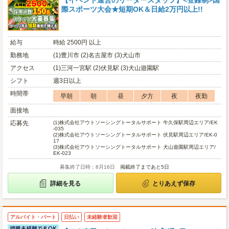
【イベント運営のリーダースタッフ】<登録制>国
際スポーツ大会★短期OK＆日給2万円以上!!
給与
時給 2500円 以上
勤務地
(1)豊川市 (2)名古屋市 (3)犬山市
アクセス
(1)三河一宮駅 (2)伏見駅 (3)犬山遊園駅
シフト
週3日以上
時間帯
早朝
朝
昼
夕方
夜
夜勤
面接地
応募先
(1)
株式会社アウトソーシングトータルサポート 牛久保駅周辺エリア/EK
-035
(2)
株式会社アウトソーシングトータルサポート 伏見駅周辺エリア/EK-0
17
(3)
株式会社アウトソーシングトータルサポート 犬山遊園駅周辺エリア/
EK-023
募集終了日時：8月16日
掲載終了まであと5日
詳細を見る
とりあえず保存
アルバイト・パート
日払い
未経験者歓迎