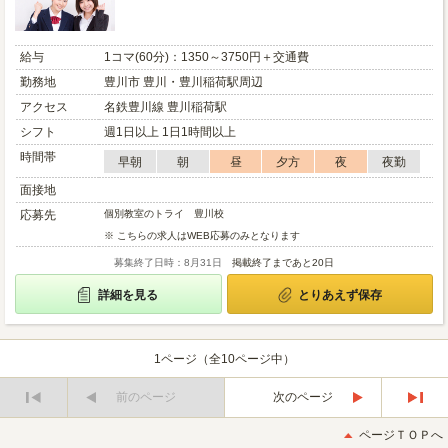
給与
1コマ(60分)：1350～3750円＋交通費
勤務地
豊川市 豊川・豊川稲荷駅周辺
アクセス
名鉄豊川線 豊川稲荷駅
シフト
週1日以上 1日1時間以上
時間帯
早朝
朝
昼
夕方
夜
夜勤
面接地
応募先
個別教室のトライ 豊川校
※ こちらの求人はWEB応募のみとなります
募集終了日時：8月31日
掲載終了まであと20日
詳細を見る
とりあえず保存
1ページ（全10ページ中）
前のページ
次のページ
最
最
初
後
ページＴＯＰへ