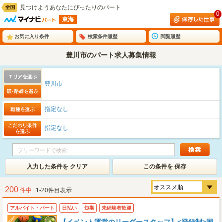
見つけようあなたにぴったりのパート
0
東海
お気に入り条件
検索条件履歴
閲覧履歴
豊川市のパート求人募集情報
豊川市
指定なし
指定なし
入力した条件を クリア
この条件を 保存
200
件中
1-20件目表示
アルバイト・パート
日払い
短期
未経験者歓迎