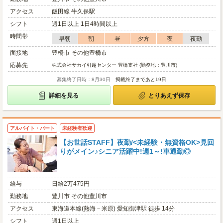
アクセス
飯田線 牛久保駅
シフト
週1日以上 1日4時間以上
時間帯
早朝
朝
昼
夕方
夜
夜勤
面接地
豊橋市 その他豊橋市
応募先
株式会社サカイ引越センター 豊橋支社 (勤務地：豊川市)
募集終了日時：8月30日
掲載終了まであと19日
詳細を見る
とりあえず保存
アルバイト・パート
未経験者歓迎
【お世話STAFF】夜勤/<未経験・無資格OK>見回
りがメイン♪シニア活躍中!週1～!車通勤◎
給与
日給2万475円
勤務地
豊川市 その他豊川市
アクセス
東海道本線(熱海－米原) 愛知御津駅 徒歩 14分
シフト
週1日以上