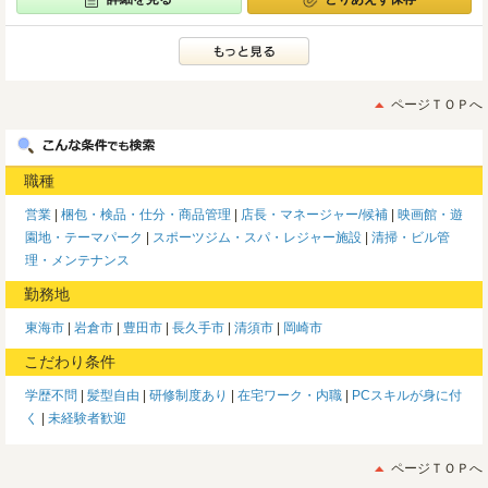
ページＴＯＰへ
職種
営業
梱包・検品・仕分・商品管理
店長・マネージャー/候補
映画館・遊
園地・テーマパーク
スポーツジム・スパ・レジャー施設
清掃・ビル管
理・メンテナンス
勤務地
東海市
岩倉市
豊田市
長久手市
清須市
岡崎市
こだわり条件
学歴不問
髪型自由
研修制度あり
在宅ワーク・内職
PCスキルが身に付
く
未経験者歓迎
ページＴＯＰへ