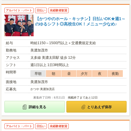
アルバイト・パート
日払い
未経験者歓迎
【かつやのホール・キッチン】日払いOK★週1～
のゆるシフト◎高校生OK！メニュー少なめ♪
給与
時給1150～1500円以上＋交通費規定支給
勤務地
美濃加茂市
アクセス
太多線 美濃太田駅 徒歩 12分
シフト
週1日以上 1日3時間以上
時間帯
早朝
朝
昼
夕方
夜
夜勤
面接地
美濃加茂市
応募先
かつや 美濃加茂店
募集終了日時：8月21日
掲載終了まであと12日
詳細を見る
とりあえず保存
アルバイト・パート
日払い
未経験者歓迎