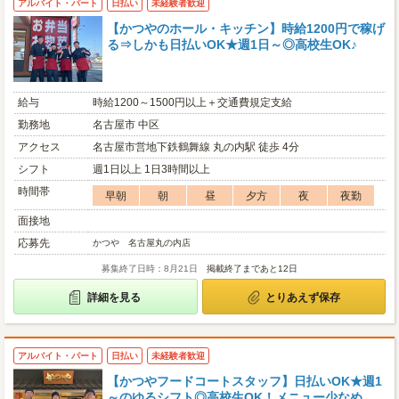
アルバイト・パート
日払い
未経験者歓迎
【かつやのホール・キッチン】時給1200円で稼げ
る⇒しかも日払いOK★週1日～◎高校生OK♪
給与
時給1200～1500円以上＋交通費規定支給
勤務地
名古屋市 中区
アクセス
名古屋市営地下鉄鶴舞線 丸の内駅 徒歩 4分
シフト
週1日以上 1日3時間以上
時間帯
早朝
朝
昼
夕方
夜
夜勤
面接地
応募先
かつや 名古屋丸の内店
募集終了日時：8月21日
掲載終了まであと12日
詳細を見る
とりあえず保存
アルバイト・パート
日払い
未経験者歓迎
【かつやフードコートスタッフ】日払いOK★週1
～のゆるシフト◎高校生OK！メニュー少なめ