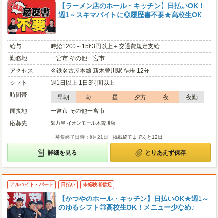
【ラーメン店のホール・キッチン】日払いOK！
週1～スキマバイトに◎履歴書不要★高校生OK
給与
時給1200～1563円以上＋交通費規定支給
勤務地
一宮市 その他一宮市
アクセス
名鉄名古屋本線 新木曽川駅 徒歩 12分
シフト
週1日以上 1日3時間以上
時間帯
早朝
朝
昼
夕方
夜
夜勤
面接地
一宮市 その他一宮市
応募先
魁力屋 イオンモール木曽川店
募集終了日時：8月21日
掲載終了まであと12日
詳細を見る
とりあえず保存
アルバイト・パート
日払い
未経験者歓迎
【かつやのホール・キッチン】日払いOK★週1～
のゆるシフト◎高校生OK！メニュー少なめ♪