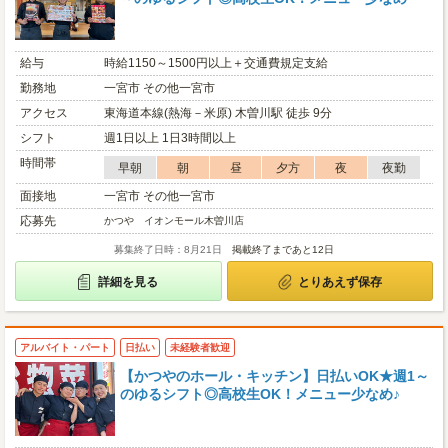
給与
時給1150～1500円以上＋交通費規定支給
勤務地
一宮市 その他一宮市
アクセス
東海道本線(熱海－米原) 木曽川駅 徒歩 9分
シフト
週1日以上 1日3時間以上
時間帯
早朝
朝
昼
夕方
夜
夜勤
面接地
一宮市 その他一宮市
応募先
かつや イオンモール木曽川店
募集終了日時：8月21日
掲載終了まであと12日
詳細を見る
とりあえず保存
アルバイト・パート
日払い
未経験者歓迎
【かつやのホール・キッチン】日払いOK★週1～
のゆるシフト◎高校生OK！メニュー少なめ♪