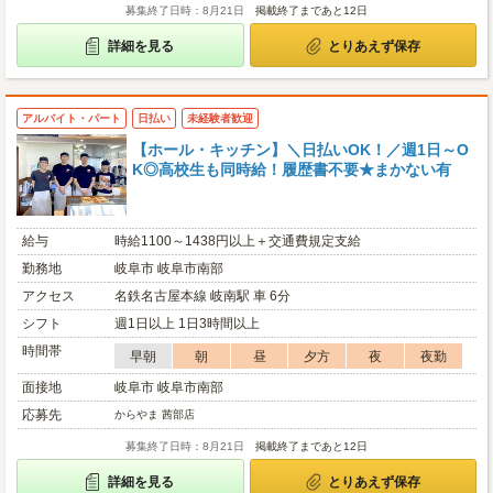
募集終了日時：8月21日
掲載終了まであと12日
詳細を見る
とりあえず保存
アルバイト・パート
日払い
未経験者歓迎
【ホール・キッチン】＼日払いOK！／週1日～O
K◎高校生も同時給！履歴書不要★まかない有
給与
時給1100～1438円以上＋交通費規定支給
勤務地
岐阜市 岐阜市南部
アクセス
名鉄名古屋本線 岐南駅 車 6分
シフト
週1日以上 1日3時間以上
時間帯
早朝
朝
昼
夕方
夜
夜勤
面接地
岐阜市 岐阜市南部
応募先
からやま 茜部店
募集終了日時：8月21日
掲載終了まであと12日
詳細を見る
とりあえず保存