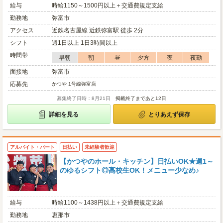
給与
時給1150～1500円以上＋交通費規定支給
勤務地
弥富市
アクセス
近鉄名古屋線 近鉄弥富駅 徒歩 2分
シフト
週1日以上 1日3時間以上
時間帯
早朝
朝
昼
夕方
夜
夜勤
面接地
弥富市
応募先
かつや 1号線弥富店
募集終了日時：8月21日
掲載終了まであと12日
詳細を見る
とりあえず保存
アルバイト・パート
日払い
未経験者歓迎
【かつやのホール・キッチン】日払いOK★週1～
のゆるシフト◎高校生OK！メニュー少なめ♪
給与
時給1100～1438円以上＋交通費規定支給
勤務地
恵那市