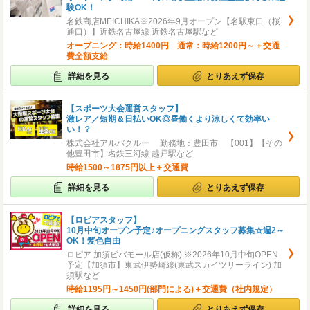
験OK！
名鉄商店MEICHIKA※2026年9月オープン【名駅東口（桜
通口）】近鉄名古屋線 近鉄名古屋駅など
オープニング：時給1400円 通常：時給1200円～＋交通
費全額支給
詳細を見る
とりあえず保存
【スポーツ大会運営スタッフ】
激レア／短期＆日払いOK◎昼働くより涼しくて効率い
い！？
株式会社アルバクルー 勤務地：豊田市 【001】【その
他豊田市】名鉄三河線 越戸駅など
時給1500～1875円以上＋交通費
詳細を見る
とりあえず保存
【ロピアスタッフ】
10月中旬オープン予定♪オープニングスタッフ募集☆週2～
OK！髪色自由
ロピア 加須ビバモール店(仮称) ※2026年10月中旬OPEN
予定【加須市】東武伊勢崎線(東武スカイツリーライン) 加
須駅など
時給1195円～1450円(部門による)＋交通費（社内規定）
詳細を見る
とりあえず保存