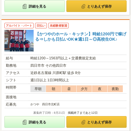
詳細を見る
とりあえず保存
アルバイト・パート
日払い
未経験者歓迎
【かつやのホール・キッチン】時給1200円で稼げ
る⇒しかも日払いOK★週1日～◎高校生OK♪
給与
時給1200～1563円以上＋交通費規定支給
勤務地
四日市市 その他四日市
アクセス
近鉄名古屋線 川原町駅 徒歩 8分
シフト
週1日以上 1日3時間以上
時間帯
早朝
朝
昼
夕方
夜
夜勤
面接地
応募先
かつや 四日市北町店
募集終了日時：8月21日
掲載終了まであと12日
詳細を見る
とりあえず保存