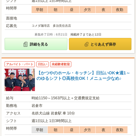
シフト
週1日以上 1日3時間以上
時間帯
早朝
朝
昼
夕方
夜
夜勤
面接地
応募先
コメダ珈琲店 多治見住吉店
募集終了日時：8月21日
掲載終了まであと12日
詳細を見る
とりあえず保存
アルバイト・パート
日払い
未経験者歓迎
【かつやのホール・キッチン】日払いOK★週1～
のゆるシフト◎高校生OK！メニュー少なめ♪
給与
時給1150～1563円以上＋交通費規定支給
勤務地
岩倉市
アクセス
名鉄犬山線 岩倉駅 車 10分
シフト
週1日以上 1日3時間以上
時間帯
早朝
朝
昼
夕方
夜
夜勤