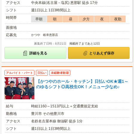
アクセス
中央本線(名古屋－塩尻) 恵那駅 徒歩 17分
シフト
週1日以上 1日3時間以上
時間帯
早朝
朝
昼
夕方
夜
夜勤
面接地
応募先
かつや 岐阜恵那店
募集終了日時：8月21日
掲載終了まであと12日
詳細を見る
とりあえず保存
アルバイト・パート
日払い
未経験者歓迎
【かつやのホール・キッチン】日払いOK★週1～
のゆるシフト◎高校生OK！メニュー少なめ♪
給与
時給1160～1513円以上＋交通費規定支給
勤務地
豊川市 その他豊川市
アクセス
名鉄名古屋本線 御油駅 徒歩 1分
シフト
週1日以上 1日3時間以上