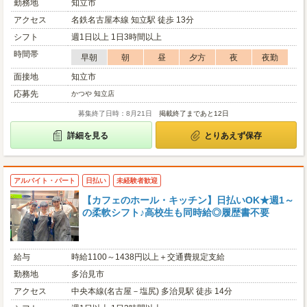
勤務地
知立市
アクセス
名鉄名古屋本線 知立駅 徒歩 13分
シフト
週1日以上 1日3時間以上
時間帯
早朝
朝
昼
夕方
夜
夜勤
面接地
知立市
応募先
かつや 知立店
募集終了日時：8月21日
掲載終了まであと12日
詳細を見る
とりあえず保存
アルバイト・パート
日払い
未経験者歓迎
【カフェのホール・キッチン】日払いOK★週1～
の柔軟シフト♪高校生も同時給◎履歴書不要
給与
時給1100～1438円以上＋交通費規定支給
勤務地
多治見市
アクセス
中央本線(名古屋－塩尻) 多治見駅 徒歩 14分