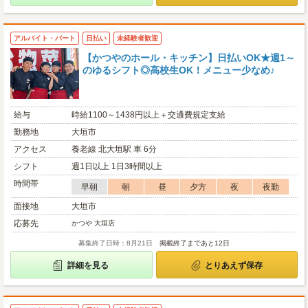
アルバイト・パート
日払い
未経験者歓迎
【かつやのホール・キッチン】日払いOK★週1～
のゆるシフト◎高校生OK！メニュー少なめ♪
給与
時給1100～1438円以上＋交通費規定支給
勤務地
大垣市
アクセス
養老線 北大垣駅 車 6分
シフト
週1日以上 1日3時間以上
時間帯
早朝
朝
昼
夕方
夜
夜勤
面接地
大垣市
応募先
かつや 大垣店
募集終了日時：8月21日
掲載終了まであと12日
詳細を見る
とりあえず保存