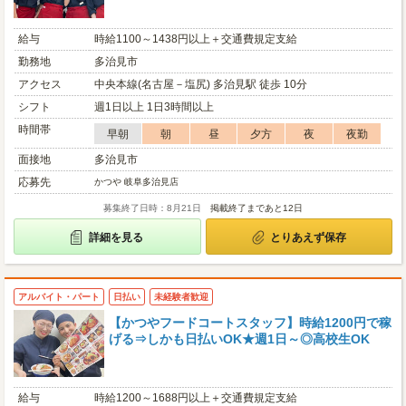
給与
時給1100～1438円以上＋交通費規定支給
勤務地
多治見市
アクセス
中央本線(名古屋－塩尻) 多治見駅 徒歩 10分
シフト
週1日以上 1日3時間以上
時間帯
早朝
朝
昼
夕方
夜
夜勤
面接地
多治見市
応募先
かつや 岐阜多治見店
募集終了日時：8月21日
掲載終了まであと12日
詳細を見る
とりあえず保存
アルバイト・パート
日払い
未経験者歓迎
【かつやフードコートスタッフ】時給1200円で稼
げる⇒しかも日払いOK★週1日～◎高校生OK
給与
時給1200～1688円以上＋交通費規定支給