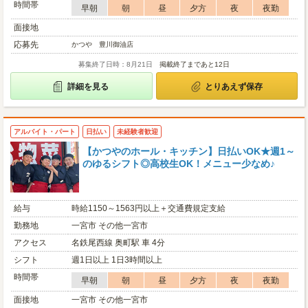
時間帯
早朝
朝
昼
夕方
夜
夜勤
面接地
応募先
かつや 豊川御油店
募集終了日時：8月21日
掲載終了まであと12日
詳細を見る
とりあえず保存
アルバイト・パート
日払い
未経験者歓迎
【かつやのホール・キッチン】日払いOK★週1～
のゆるシフト◎高校生OK！メニュー少なめ♪
給与
時給1150～1563円以上＋交通費規定支給
勤務地
一宮市 その他一宮市
アクセス
名鉄尾西線 奥町駅 車 4分
シフト
週1日以上 1日3時間以上
時間帯
早朝
朝
昼
夕方
夜
夜勤
面接地
一宮市 その他一宮市