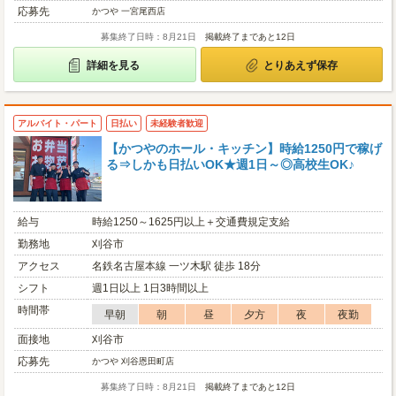
応募先
かつや 一宮尾西店
募集終了日時：8月21日
掲載終了まであと12日
詳細を見る
とりあえず保存
アルバイト・パート
日払い
未経験者歓迎
【かつやのホール・キッチン】時給1250円で稼げ
る⇒しかも日払いOK★週1日～◎高校生OK♪
給与
時給1250～1625円以上＋交通費規定支給
勤務地
刈谷市
アクセス
名鉄名古屋本線 一ツ木駅 徒歩 18分
シフト
週1日以上 1日3時間以上
時間帯
早朝
朝
昼
夕方
夜
夜勤
面接地
刈谷市
応募先
かつや 刈谷恩田町店
募集終了日時：8月21日
掲載終了まであと12日