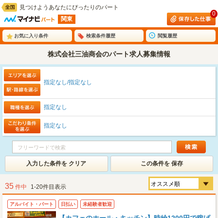
見つけようあなたにぴったりのパート
0
関東
お気に入り条件
検索条件履歴
閲覧履歴
株式会社三油商会のパート求人募集情報
指定なし/指定なし
指定なし
指定なし
入力した条件を クリア
この条件を 保存
35
件中
1-20件目表示
アルバイト・パート
日払い
未経験者歓迎