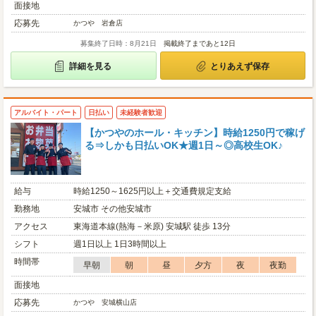
面接地
応募先
かつや 岩倉店
募集終了日時：8月21日
掲載終了まであと12日
詳細を見る
とりあえず保存
アルバイト・パート
日払い
未経験者歓迎
【かつやのホール・キッチン】時給1250円で稼げ
る⇒しかも日払いOK★週1日～◎高校生OK♪
給与
時給1250～1625円以上＋交通費規定支給
勤務地
安城市 その他安城市
アクセス
東海道本線(熱海－米原) 安城駅 徒歩 13分
シフト
週1日以上 1日3時間以上
時間帯
早朝
朝
昼
夕方
夜
夜勤
面接地
応募先
かつや 安城横山店