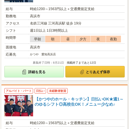
給与
時給1200～1563円以上＋交通費規定支給
勤務地
高浜市
アクセス
名鉄三河線 三河高浜駅 徒歩 19分
シフト
週1日以上 1日3時間以上
時間帯
早朝
朝
昼
夕方
夜
夜勤
面接地
高浜市
応募先
かつや 愛知高浜店
募集終了日時：8月21日
掲載終了まであと12日
詳細を見る
とりあえず保存
アルバイト・パート
日払い
未経験者歓迎
【かつやのホール・キッチン】日払いOK★週1～
のゆるシフト◎高校生OK！メニュー少なめ♪
給与
時給1200～1563円以上＋交通費規定支給