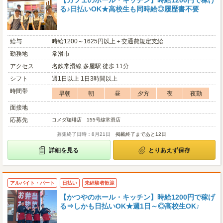
【カフェのホール・キッチン】時給1200円で稼げ
る♪日払いOK★高校生も同時給◎履歴書不要
給与
時給1200～1625円以上＋交通費規定支給
勤務地
常滑市
アクセス
名鉄常滑線 多屋駅 徒歩 11分
シフト
週1日以上 1日3時間以上
時間帯
早朝
朝
昼
夕方
夜
夜勤
面接地
応募先
コメダ珈琲店 155号線常滑店
募集終了日時：8月21日
掲載終了まであと12日
詳細を見る
とりあえず保存
アルバイト・パート
日払い
未経験者歓迎
【かつやのホール・キッチン】時給1200円で稼げ
る⇒しかも日払いOK★週1日～◎高校生OK♪