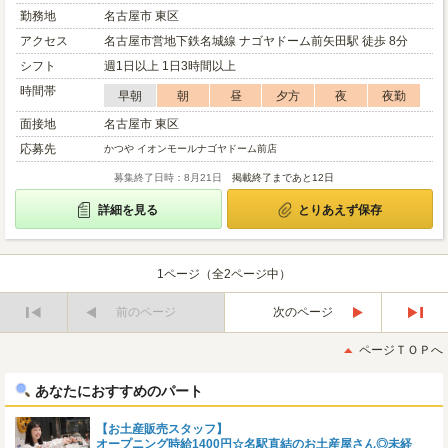
勤務地
名古屋市 東区
アクセス
名古屋市営地下鉄名城線 ナゴヤドーム前矢田駅 徒歩 8分
シフト
週1日以上 1日3時間以上
時間帯
早朝
朝
昼
夕方
夜
夜勤
面接地
名古屋市 東区
応募先
かつや イオンモールナゴヤドーム前店
募集終了日時：8月21日
掲載終了まであと12日
詳細を見る
とりあえず保存
1ページ（全2ページ中）
前のページ
次のページ
最
最
初
後
ページＴＯＰへ
へ
へ
あなたにおすすめのパート
【お土産販売スタッフ】
オープニング時給1400円☆名駅直結のお土産屋さん◎未経