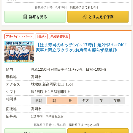
募集終了日時：8月16日
掲載終了まであと8日
詳細を見る
とりあえず保存
アルバイト・パート
日払い
未経験者歓迎
【はま寿司のキッチン(～17時)】週2日3H～OK！
家事と両立ラクラク♪お寿司も握らず簡単◎
給与
時給1250円＋曜日手当(土+70円、日祝+100円)
勤務地
高岡市
アクセス
城端線 新高岡駅 徒歩 15分
シフト
週2日以上 1日3時間以上
時間帯
早朝
朝
昼
夕方
夜
夜勤
面接地
高岡市
応募先
はま寿司 高岡赤祖父店
募集終了日時：8月31日
掲載終了まであと23日