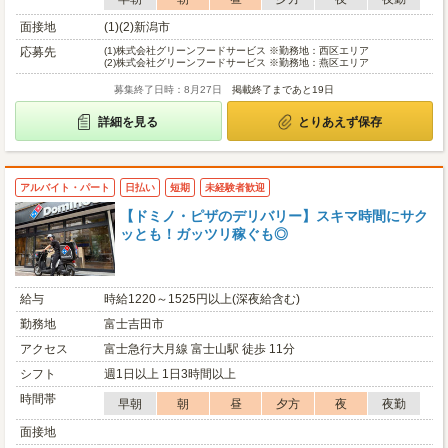
面接地
(1)(2)新潟市
応募先
(1)
株式会社グリーンフードサービス ※勤務地：西区エリア
(2)
株式会社グリーンフードサービス ※勤務地：燕区エリア
募集終了日時：8月27日
掲載終了まであと19日
詳細を見る
とりあえず保存
アルバイト・パート
日払い
短期
未経験者歓迎
【ドミノ・ピザのデリバリー】スキマ時間にサク
ッとも！ガッツリ稼ぐも◎
給与
時給1220～1525円以上(深夜給含む)
勤務地
富士吉田市
アクセス
富士急行大月線 富士山駅 徒歩 11分
シフト
週1日以上 1日3時間以上
時間帯
早朝
朝
昼
夕方
夜
夜勤
面接地