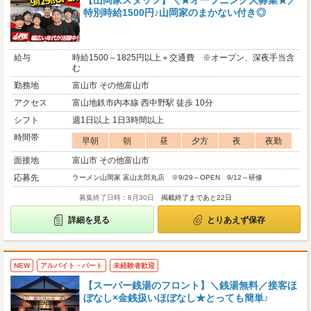
【山岡家スタッフ】＼★オープニング大募集★／
特別時給1500円♪山岡家のまかない付き◎
給与
時給1500～1825円以上＋交通費 ※オープン、深夜手当含
む
勤務地
富山市 その他富山市
アクセス
富山地鉄市内本線 西中野駅 徒歩 10分
シフト
週1日以上 1日3時間以上
時間帯
早朝
朝
昼
夕方
夜
夜勤
面接地
富山市 その他富山市
応募先
ラーメン山岡家 富山太郎丸店 ※9/29～OPEN 9/12～研修
募集終了日時：8月30日
掲載終了まであと22日
詳細を見る
とりあえず保存
NEW
アルバイト・パート
未経験者歓迎
【スーパー銭湯のフロント】＼銭湯無料／接客ほ
ぼなし×金銭扱いほぼなし★とっても簡単♪