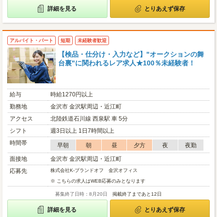
詳細を見る
とりあえず保存
アルバイト・パート
短期
未経験者歓迎
【検品・仕分け・入力など】"オークションの舞
台裏"に関われるレア求人★100％未経験者！
給与
時給1270円以上
勤務地
金沢市 金沢駅周辺・近江町
アクセス
北陸鉄道石川線 西泉駅 車 5分
シフト
週3日以上 1日7時間以上
時間帯
早朝
朝
昼
夕方
夜
夜勤
面接地
金沢市 金沢駅周辺・近江町
応募先
株式会社K-ブランドオフ 金沢オフィス
※ こちらの求人はWEB応募のみとなります
募集終了日時：8月20日
掲載終了まであと12日
詳細を見る
とりあえず保存