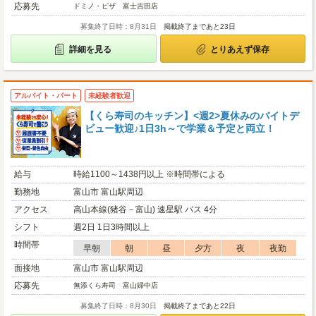
応募先
ドミノ・ピザ 富士吉田店
募集終了日時：8月31日
掲載終了まであと23日
詳細を見る
とりあえず保存
アルバイト・パート
未経験者歓迎
【くら寿司のキッチン】<週2>夏休みのバイトデ
ビュー歓迎♪1日3h～で学業＆予定と両立！
給与
時給1100～1438円以上 ※時間帯による
勤務地
富山市 富山駅周辺
アクセス
高山本線(猪谷－富山) 速星駅 バス 4分
シフト
週2日 1日3時間以上
時間帯
早朝
朝
昼
夕方
夜
夜勤
面接地
富山市 富山駅周辺
応募先
無添くら寿司 富山婦中店
募集終了日時：8月30日
掲載終了まであと22日