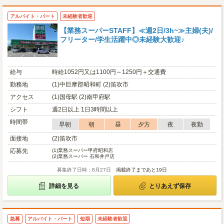
アルバイト・パート
未経験者歓迎
【業務スーパーSTAFF】≪週2日/3h~≫主婦(夫)/
フリーター/学生活躍中◎未経験大歓迎♪
給与
時給1052円又は1100円～1250円＋交通費
勤務地
(1)中巨摩郡昭和町 (2)笛吹市
アクセス
(1)国母駅 (2)南甲府駅
シフト
週2日以上 1日3時間以上
時間帯
早朝
朝
昼
夕方
夜
夜勤
面接地
(2)笛吹市
応募先
(1)
業務スーパー甲府昭和店
(2)
業務スーパー 石和井戸店
募集終了日時：8月27日
掲載終了まであと19日
詳細を見る
とりあえず保存
急募
アルバイト・パート
短期
未経験者歓迎