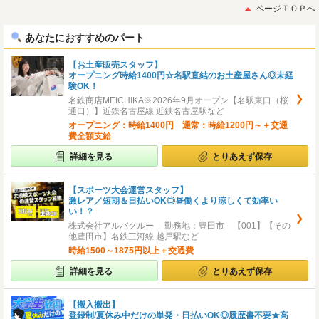
初
後
ページＴＯＰへ
へ
へ
あなたにおすすめのパート
【お土産販売スタッフ】
オープニング時給1400円☆名駅直結のお土産屋さん◎未経
験OK！
名鉄商店MEICHIKA※2026年9月オープン【名駅東口（桜
通口）】近鉄名古屋線 近鉄名古屋駅など
オープニング：時給1400円 通常：時給1200円～＋交通
費全額支給
詳細を見る
とりあえず保存
【スポーツ大会運営スタッフ】
激レア／短期＆日払いOK◎昼働くより涼しくて効率い
い！？
株式会社アルバクルー 勤務地：豊田市 【001】【その
他豊田市】名鉄三河線 越戸駅など
時給1500～1875円以上＋交通費
詳細を見る
とりあえず保存
【搬入搬出】
登録制/夏休み中だけの単発・日払いOK◎履歴書不要★高