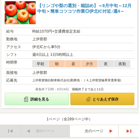
【リンゴや梨の選別・箱詰め】＜8月中旬～12月
中旬＞簡単コツコツ作業◎伊北IC付近♪週4～
給与
時給1070円+交通費規定支給
勤務地
上伊那郡
アクセス
伊北ICから車5分
シフト
週4日以上 1日5時間以上
時間帯
早朝
朝
昼
夕方
夜
夜勤
面接地
上伊那郡
応募先
上伊那貨物自動車株式会社(勤務地：ＪＡ上伊那箕輪果実選果場)
募集終了日時：8月19日
掲載終了まであと11日
詳細を見る
とりあえず保存
1ページ（全289ページ中）
前のページ
次のページ
最
最