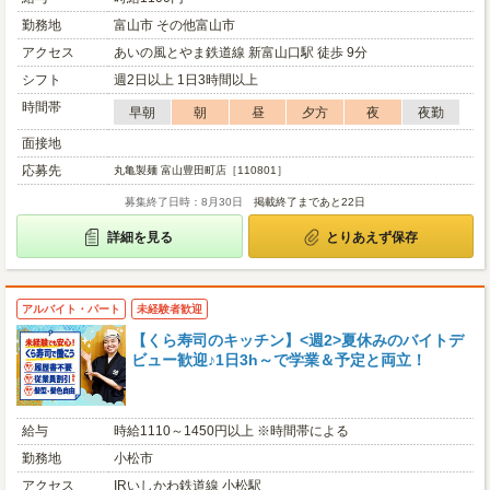
勤務地
富山市 その他富山市
アクセス
あいの風とやま鉄道線 新富山口駅 徒歩 9分
シフト
週2日以上 1日3時間以上
時間帯
早朝
朝
昼
夕方
夜
夜勤
面接地
応募先
丸亀製麺 富山豊田町店［110801］
募集終了日時：8月30日
掲載終了まであと22日
詳細を見る
とりあえず保存
アルバイト・パート
未経験者歓迎
【くら寿司のキッチン】<週2>夏休みのバイトデ
ビュー歓迎♪1日3h～で学業＆予定と両立！
給与
時給1110～1450円以上 ※時間帯による
勤務地
小松市
アクセス
IRいしかわ鉄道線 小松駅