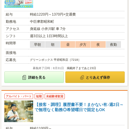
給与
時給1220円～1370円+交通費
勤務地
中巨摩郡昭和町
アクセス
身延線 小井川駅 車 7分
シフト
週3日以上 1日3時間以上
時間帯
早朝
朝
昼
夕方
夜
夜勤
面接地
応募先
グリーンボックス 甲府昭和店［7218］
募集終了日時：8月31日
掲載終了まであと23日
詳細を見る
とりあえず保存
アルバイト・パート
短期
未経験者歓迎
【接客・調理】履歴書不要！まかない有♪週2日～
で無理なく勤務◎希望曜日で固定もOK
給与
時給1100円～