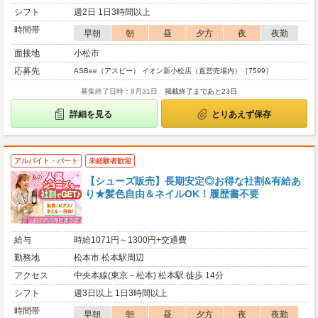
シフト
週2日 1日3時間以上
時間帯
早朝
朝
昼
夕方
夜
夜勤
面接地
小松市
応募先
ASBee（アスビー） イオン新小松店（直営売場内）［7599］
募集終了日時：8月31日
掲載終了まであと23日
詳細を見る
とりあえず保存
アルバイト・パート
未経験者歓迎
【シューズ販売】長期安定◎お得な社割&有給あ
り★髪色自由＆ネイルOK！履歴書不要
給与
時給1071円～1300円+交通費
勤務地
松本市 松本駅周辺
アクセス
中央本線(東京－松本) 松本駅 徒歩 14分
シフト
週3日以上 1日3時間以上
時間帯
早朝
朝
昼
夕方
夜
夜勤