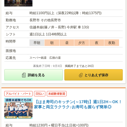
給与
時給1100円以上（深夜22時以降：時給1375円)
勤務地
長野市 その他長野市
アクセス
信越本線(篠ノ井－長野) 今井駅 車 13分
シフト
週1日以上 1日4時間以上
時間帯
早朝
朝
昼
夕方
夜
夜勤
面接地
応募先
スーパー銭湯 広徳の湯
募集終了日時：9月3日
掲載終了まであと26日
詳細を見る
とりあえず保存
アルバイト・パート
日払い
未経験者歓迎
【はま寿司のキッチン(～17時)】週1日2H～OK！
家事と両立ラクラク♪お寿司も握らず簡単◎
給与
時給1230円＋曜日手当(土日祝+100円)