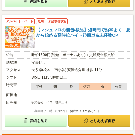
詳細を見る
とりあえず保存
アルバイト・パート
短期
未経験者歓迎
【マシュマロの梱包/検品】短時間で効率よく！夏
から始める高時給バイト◎簡単＆未経験OK
給与
時給1500円(昇給・ボーナスあり)＋交通費全額支給
勤務地
安曇野市
アクセス
大糸線(松本－南小谷) 安曇追分駅 徒歩 11分
シフト
週5日 1日3.5時間以上
時間帯
早朝
朝
昼
夕方
夜
夜勤
面接地
応募先
株式会社エイワ 穂高工場
募集終了日時：8月27日
掲載終了まであと19日
詳細を見る
とりあえず保存