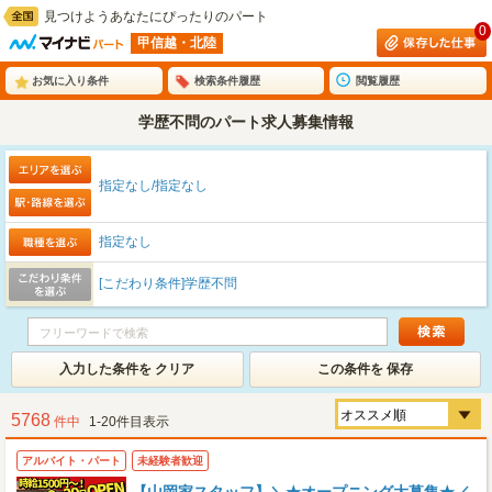
見つけようあなたにぴったりのパート
0
甲信越・北陸
お気に入り条件
検索条件履歴
閲覧履歴
学歴不問のパート求人募集情報
指定なし/指定なし
指定なし
[こだわり条件]学歴不問
入力した条件を クリア
この条件を 保存
5768
件中
1-20件目表示
アルバイト・パート
未経験者歓迎