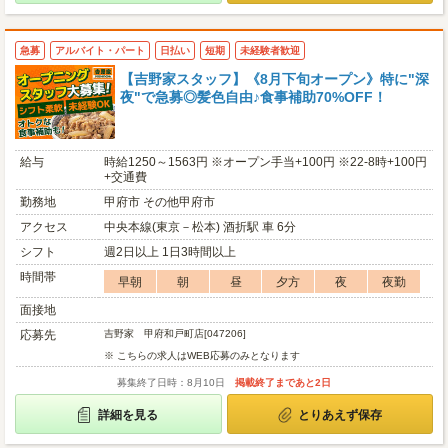
急募
アルバイト・パート
日払い
短期
未経験者歓迎
【吉野家スタッフ】《8月下旬オープン》特に"深
夜"で急募◎髪色自由♪食事補助70%OFF！
給与
時給1250～1563円 ※オープン手当+100円 ※22-8時+100円
+交通費
勤務地
甲府市 その他甲府市
アクセス
中央本線(東京－松本) 酒折駅 車 6分
シフト
週2日以上 1日3時間以上
時間帯
早朝
朝
昼
夕方
夜
夜勤
面接地
応募先
吉野家 甲府和戸町店[047206]
※ こちらの求人はWEB応募のみとなります
募集終了日時：8月10日
掲載終了まであと2日
詳細を見る
とりあえず保存