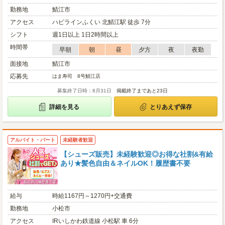
勤務地
鯖江市
アクセス
ハピラインふくい 北鯖江駅 徒歩 7分
シフト
週1日以上 1日2時間以上
時間帯
早朝
朝
昼
夕方
夜
夜勤
面接地
鯖江市
応募先
はま寿司 8号鯖江店
募集終了日時：8月31日
掲載終了まであと23日
詳細を見る
とりあえず保存
アルバイト・パート
未経験者歓迎
【シューズ販売】未経験歓迎◎お得な社割&有給
あり★髪色自由＆ネイルOK！履歴書不要
給与
時給1167円～1270円+交通費
勤務地
小松市
アクセス
IRいしかわ鉄道線 小松駅 車 6分