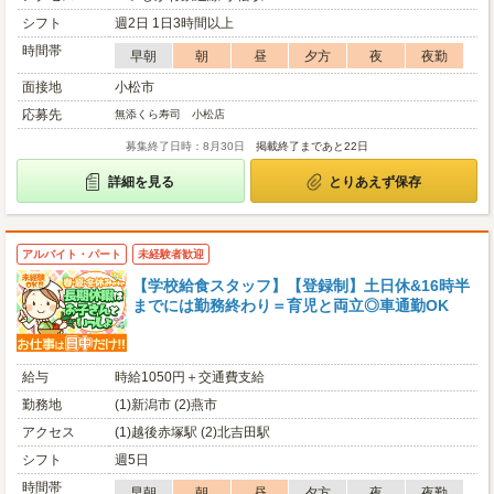
シフト
週2日 1日3時間以上
時間帯
早朝
朝
昼
夕方
夜
夜勤
面接地
小松市
応募先
無添くら寿司 小松店
募集終了日時：8月30日
掲載終了まであと22日
詳細を見る
とりあえず保存
アルバイト・パート
未経験者歓迎
【学校給食スタッフ】【登録制】土日休&16時半
までには勤務終わり＝育児と両立◎車通勤OK
給与
時給1050円＋交通費支給
勤務地
(1)新潟市 (2)燕市
アクセス
(1)越後赤塚駅 (2)北吉田駅
シフト
週5日
時間帯
早朝
朝
昼
夕方
夜
夜勤