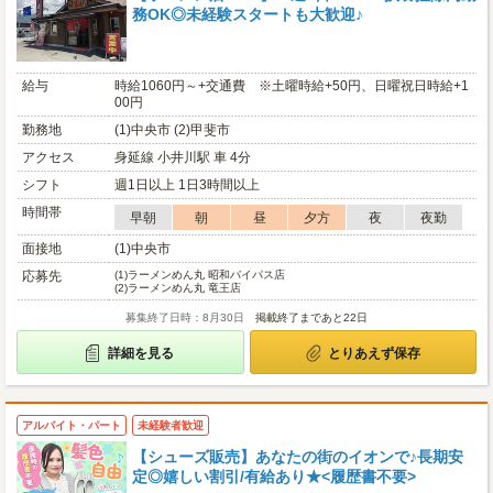
務OK◎未経験スタートも大歓迎♪
給与
時給1060円～+交通費 ※土曜時給+50円、日曜祝日時給+1
00円
勤務地
(1)中央市 (2)甲斐市
アクセス
身延線 小井川駅 車 4分
シフト
週1日以上 1日3時間以上
時間帯
早朝
朝
昼
夕方
夜
夜勤
面接地
(1)中央市
応募先
(1)
ラーメンめん丸 昭和バイパス店
(2)
ラーメンめん丸 竜王店
募集終了日時：8月30日
掲載終了まであと22日
詳細を見る
とりあえず保存
アルバイト・パート
未経験者歓迎
【シューズ販売】あなたの街のイオンで♪長期安
定◎嬉しい割引/有給あり★<履歴書不要>