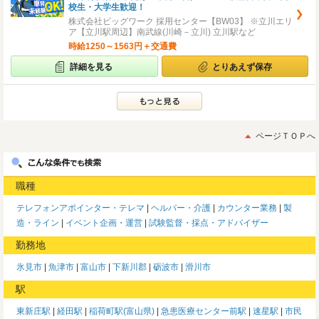
校生・大学生歓迎！
株式会社ビッグワーク 採用センター【BW03】 ※立川エリ
ア【立川駅周辺】南武線(川崎－立川) 立川駅など
時給1250～1563円＋交通費
詳細を見る
とりあえず保存
ページＴＯＰへ
職種
テレフォンアポインター・テレマ
ヘルパー・介護
カウンター業務
製
造・ライン
イベント企画・運営
試験監督・採点・アドバイザー
勤務地
氷見市
魚津市
富山市
下新川郡
砺波市
滑川市
駅
東新庄駅
経田駅
稲荷町駅(富山県)
急患医療センター前駅
速星駅
市民