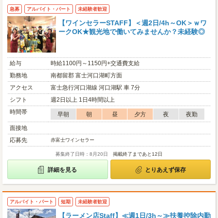
急募
アルバイト・パート
未経験者歓迎
【ワインセラーSTAFF】＜週2日/4h～OK＞ｗワ
ークOK★観光地で働いてみませんか？未経験◎
給与
時給1100円～1150円+交通費支給
勤務地
南都留郡 富士河口湖町方面
アクセス
富士急行河口湖線 河口湖駅 車 7分
シフト
週2日以上 1日4時間以上
時間帯
早朝
朝
昼
夕方
夜
夜勤
面接地
応募先
赤富士ワインセラー
募集終了日時：8月20日
掲載終了まであと12日
詳細を見る
とりあえず保存
アルバイト・パート
短期
未経験者歓迎
【ラーメン店Staff】≪週1日/3h～≫扶養控除内勤