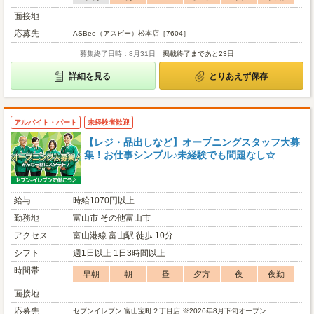
面接地
応募先
ASBee（アスビー）松本店［7604］
募集終了日時：8月31日
掲載終了まであと23日
詳細を見る
とりあえず保存
アルバイト・パート
未経験者歓迎
【レジ・品出しなど】オープニングスタッフ大募
集！お仕事シンプル♪未経験でも問題なし☆
給与
時給1070円以上
勤務地
富山市 その他富山市
アクセス
富山港線 富山駅 徒歩 10分
シフト
週1日以上 1日3時間以上
時間帯
早朝
朝
昼
夕方
夜
夜勤
面接地
応募先
セブンイレブン 富山宝町２丁目店 ※2026年8月下旬オープン