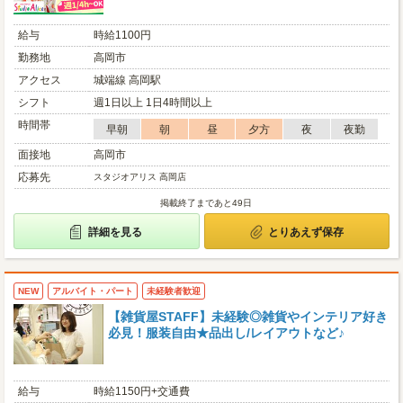
給与
時給1100円
勤務地
高岡市
アクセス
城端線 高岡駅
シフト
週1日以上 1日4時間以上
時間帯
早朝
朝
昼
夕方
夜
夜勤
面接地
高岡市
応募先
スタジオアリス 高岡店
掲載終了まであと49日
詳細を見る
とりあえず保存
NEW
アルバイト・パート
未経験者歓迎
【雑貨屋STAFF】未経験◎雑貨やインテリア好き
必見！服装自由★品出し/レイアウトなど♪
給与
時給1150円+交通費