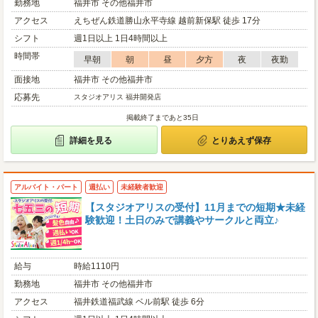
勤務地
福井市 その他福井市
アクセス
えちぜん鉄道勝山永平寺線 越前新保駅 徒歩 17分
シフト
週1日以上 1日4時間以上
時間帯
早朝
朝
昼
夕方
夜
夜勤
面接地
福井市 その他福井市
応募先
スタジオアリス 福井開発店
掲載終了まであと35日
詳細を見る
とりあえず保存
アルバイト・パート
週払い
未経験者歓迎
【スタジオアリスの受付】11月までの短期★未経
験歓迎！土日のみで講義やサークルと両立♪
給与
時給1110円
勤務地
福井市 その他福井市
アクセス
福井鉄道福武線 ベル前駅 徒歩 6分