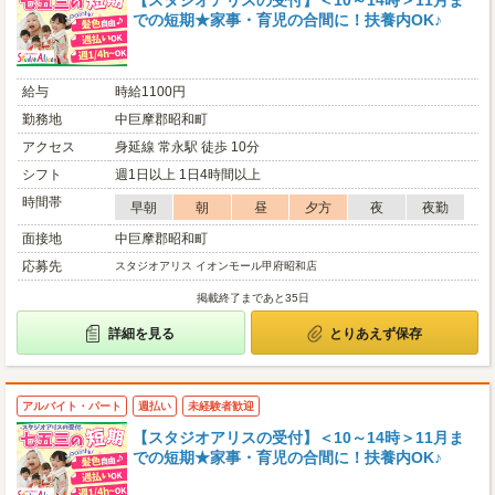
【スタジオアリスの受付】＜10～14時＞11月ま
での短期★家事・育児の合間に！扶養内OK♪
給与
時給1100円
勤務地
中巨摩郡昭和町
アクセス
身延線 常永駅 徒歩 10分
シフト
週1日以上 1日4時間以上
時間帯
早朝
朝
昼
夕方
夜
夜勤
面接地
中巨摩郡昭和町
応募先
スタジオアリス イオンモール甲府昭和店
掲載終了まであと35日
詳細を見る
とりあえず保存
アルバイト・パート
週払い
未経験者歓迎
【スタジオアリスの受付】＜10～14時＞11月ま
での短期★家事・育児の合間に！扶養内OK♪