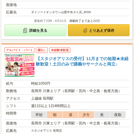
面接地
応募先
ダイソーイオンタウン山梨中央ＳＣ店_8056
募集終了日時：8月31日
掲載終了まであと22日
詳細を見る
とりあえず保存
アルバイト・パート
週払い
未経験者歓迎
【スタジオアリスの受付】11月までの短期★未経
験歓迎！土日のみで講義やサークルと両立♪
給与
時給1050円
勤務地
長岡市 川東エリア（長岡駅・宮内・中之島・栃尾方面）
アクセス
上越線 長岡駅
シフト
週1日以上 1日4時間以上
時間帯
早朝
朝
昼
夕方
夜
夜勤
面接地
長岡市 川東エリア（長岡駅・宮内・中之島・栃尾方面）
応募先
スタジオアリス 長岡店