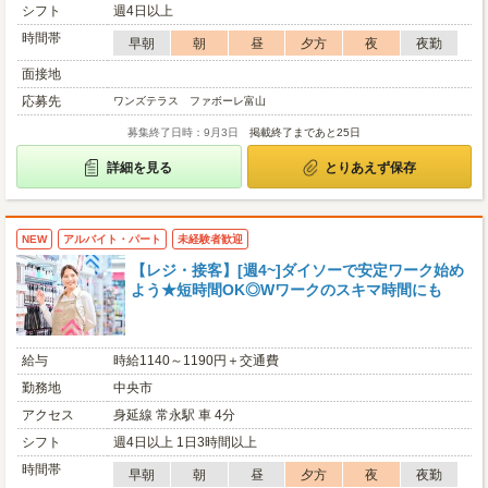
シフト
週4日以上
時間帯
早朝
朝
昼
夕方
夜
夜勤
面接地
応募先
ワンズテラス ファボーレ富山
募集終了日時：9月3日
掲載終了まであと25日
詳細を見る
とりあえず保存
NEW
アルバイト・パート
未経験者歓迎
【レジ・接客】[週4~]ダイソーで安定ワーク始め
よう★短時間OK◎Wワークのスキマ時間にも
給与
時給1140～1190円＋交通費
勤務地
中央市
アクセス
身延線 常永駅 車 4分
シフト
週4日以上 1日3時間以上
時間帯
早朝
朝
昼
夕方
夜
夜勤