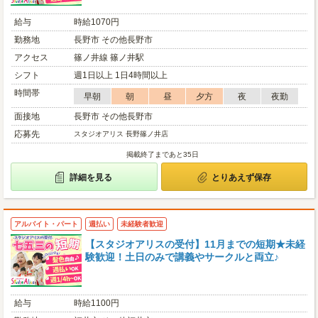
給与
時給1070円
勤務地
長野市 その他長野市
アクセス
篠ノ井線 篠ノ井駅
シフト
週1日以上 1日4時間以上
時間帯
早朝
朝
昼
夕方
夜
夜勤
面接地
長野市 その他長野市
応募先
スタジオアリス 長野篠ノ井店
掲載終了まであと35日
詳細を見る
とりあえず保存
アルバイト・パート
週払い
未経験者歓迎
【スタジオアリスの受付】11月までの短期★未経
験歓迎！土日のみで講義やサークルと両立♪
給与
時給1100円