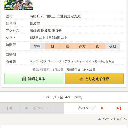
給与
時給1070円以上+交通費規定支給
勤務地
砺波市
アクセス
城端線 砺波駅 車 3分
シフト
週2日以上 1日6時間以上
時間帯
早朝
朝
昼
夕方
夜
夜勤
面接地
応募先
マックハウス スーパーストアフューチャー イオンモールとなみ店
募集終了日時：8月30日
掲載終了まであと21日
詳細を見る
とりあえず保存
1ページ（全14ページ中）
前のページ
次のページ
最
最
初
後
ページＴＯＰへ
へ
へ