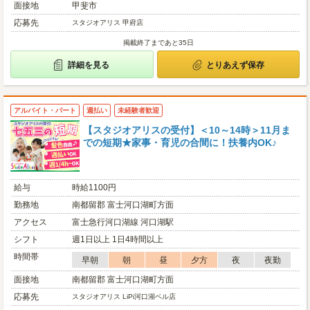
面接地
甲斐市
応募先
スタジオアリス 甲府店
掲載終了まであと35日
詳細を見る
とりあえず保存
アルバイト・パート
週払い
未経験者歓迎
【スタジオアリスの受付】＜10～14時＞11月ま
での短期★家事・育児の合間に！扶養内OK♪
給与
時給1100円
勤務地
南都留郡 富士河口湖町方面
アクセス
富士急行河口湖線 河口湖駅
シフト
週1日以上 1日4時間以上
時間帯
早朝
朝
昼
夕方
夜
夜勤
面接地
南都留郡 富士河口湖町方面
応募先
スタジオアリス LiPi河口湖ベル店