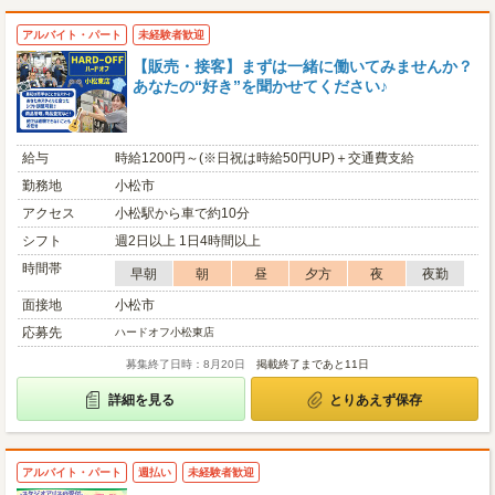
アルバイト・パート
未経験者歓迎
【販売・接客】まずは一緒に働いてみませんか？
あなたの“好き”を聞かせてください♪
給与
時給1200円～(※日祝は時給50円UP)＋交通費支給
勤務地
小松市
アクセス
小松駅から車で約10分
シフト
週2日以上 1日4時間以上
時間帯
早朝
朝
昼
夕方
夜
夜勤
面接地
小松市
応募先
ハードオフ小松東店
募集終了日時：8月20日
掲載終了まであと11日
詳細を見る
とりあえず保存
アルバイト・パート
週払い
未経験者歓迎