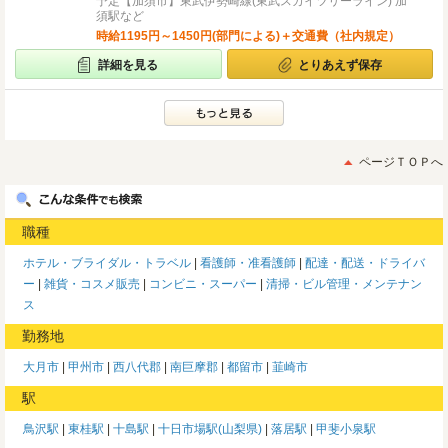
予定【加須市】東武伊勢崎線(東武スカイツリーライン) 加
須駅など
時給1195円～1450円(部門による)＋交通費（社内規定）
詳細を見る
とりあえず保存
ページＴＯＰへ
職種
ホテル・ブライダル・トラベル
看護師・准看護師
配達・配送・ドライバ
ー
雑貨・コスメ販売
コンビニ・スーパー
清掃・ビル管理・メンテナン
ス
勤務地
大月市
甲州市
西八代郡
南巨摩郡
都留市
韮崎市
駅
鳥沢駅
東桂駅
十島駅
十日市場駅(山梨県)
落居駅
甲斐小泉駅