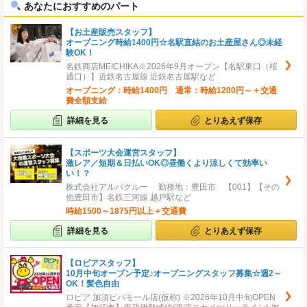
あなたにおすすめのパート
【お土産販売スタッフ】
オープニング時給1400円☆名駅直結のお土産屋さん◎未経
験OK！
名鉄商店MEICHIKA※2026年9月オープン【名駅東口（桜
通口）】近鉄名古屋線 近鉄名古屋駅など
オープニング：時給1400円 通常：時給1200円～＋交通
費全額支給
詳細を見る
とりあえず保存
【スポーツ大会運営スタッフ】
激レア／短期＆日払いOK◎昼働くより涼しくて効率い
い！？
株式会社アルバクルー 勤務地：豊田市 【001】【その
他豊田市】名鉄三河線 越戸駅など
時給1500～1875円以上＋交通費
詳細を見る
とりあえず保存
【ロピアスタッフ】
10月中旬オープン予定♪オープニングスタッフ募集☆週2～
OK！髪色自由
ロピア 加須ビバモール店(仮称) ※2026年10月中旬OPEN