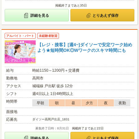
掲載終了まであと35日
詳細を見る
とりあえず保存
アルバイト・パート
未経験者歓迎
【レジ・接客】[週4~]ダイソーで安定ワーク始め
よう★短時間OK◎Wワークのスキマ時間にも
給与
時給1150～1200円＋交通費
勤務地
高岡市
アクセス
城端線 戸出駅 徒歩 12分
シフト
週4日以上 1日4時間以上
時間帯
早朝
朝
昼
夕方
夜
夜勤
面接地
応募先
ダイソー高岡戸出店_1831
募集終了日時：8月31日
掲載終了まであと22日
詳細を見る
とりあえず保存