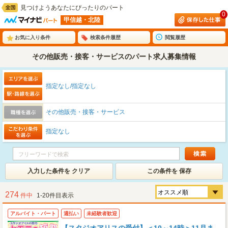
見つけようあなたにぴったりのパート
0
甲信越・北陸
お気に入り条件
検索条件履歴
閲覧履歴
その他販売・接客・サービスのパート求人募集情報
指定なし/指定なし
その他販売・接客・サービス
指定なし
入力した条件を クリア
この条件を 保存
274
件中
1-20件目表示
アルバイト・パート
週払い
未経験者歓迎