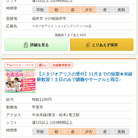
シフト
週1日以上 1日4時間以上
時間帯
早朝
朝
昼
夕方
夜
夜勤
面接地
福井市 その他福井市
応募先
スタジオアリス ショッピングシティベル店
掲載終了まであと35日
詳細を見る
とりあえず保存
アルバイト・パート
週払い
未経験者歓迎
【スタジオアリスの受付】11月までの短期★未経
験歓迎！土日のみで講義やサークルと両立♪
給与
時給1100円
勤務地
甲斐市
アクセス
中央本線(東京－松本) 竜王駅
シフト
週1日以上 1日4時間以上
時間帯
早朝
朝
昼
夕方
夜
夜勤