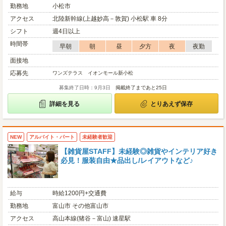
勤務地
小松市
アクセス
北陸新幹線(上越妙高－敦賀) 小松駅 車 8分
シフト
週4日以上
時間帯
早朝
朝
昼
夕方
夜
夜勤
面接地
応募先
ワンズテラス イオンモール新小松
募集終了日時：9月3日
掲載終了まであと25日
詳細を見る
とりあえず保存
NEW
アルバイト・パート
未経験者歓迎
【雑貨屋STAFF】未経験◎雑貨やインテリア好き
必見！服装自由★品出し/レイアウトなど♪
給与
時給1200円+交通費
勤務地
富山市 その他富山市
アクセス
高山本線(猪谷－富山) 速星駅