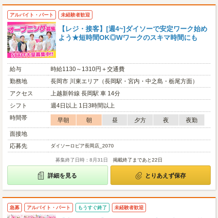
アルバイト・パート
未経験者歓迎
【レジ・接客】[週4~]ダイソーで安定ワーク始め
よう★短時間OK◎Wワークのスキマ時間にも
給与
時給1130～1310円＋交通費
勤務地
長岡市 川東エリア（長岡駅・宮内・中之島・栃尾方面）
アクセス
上越新幹線 長岡駅 車 14分
シフト
週4日以上 1日3時間以上
時間帯
早朝
朝
昼
夕方
夜
夜勤
面接地
応募先
ダイソーロピア長岡店_2070
募集終了日時：8月31日
掲載終了まであと22日
詳細を見る
とりあえず保存
急募
アルバイト・パート
もうすぐ終了
未経験者歓迎