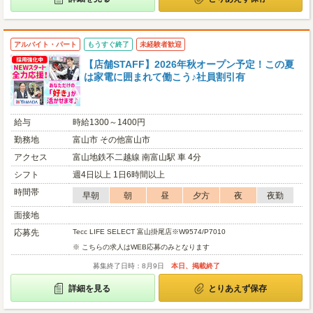
アルバイト・パート
もうすぐ終了
未経験者歓迎
【店舗STAFF】2026年秋オープン予定！この夏
は家電に囲まれて働こう♪社員割引有
給与
時給1300～1400円
勤務地
富山市 その他富山市
アクセス
富山地鉄不二越線 南富山駅 車 4分
シフト
週4日以上 1日6時間以上
時間帯
早朝
朝
昼
夕方
夜
夜勤
面接地
応募先
Tecc LIFE SELECT 富山掛尾店※W9574/P7010
※ こちらの求人はWEB応募のみとなります
募集終了日時：8月9日
本日、掲載終了
詳細を見る
とりあえず保存