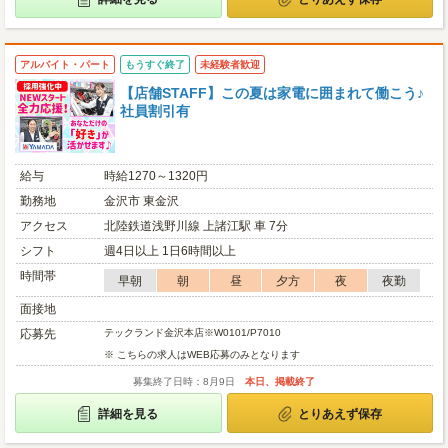
アルバイト・パート
もうすぐ終了
未経験者歓迎
【店舗STAFF】この夏は家電に囲まれて働こう♪
社員割引有
給与
時給1270～1320円
勤務地
金沢市 東金沢
アクセス
北陸鉄道浅野川線 上諸江駅 車 7分
シフト
週4日以上 1日6時間以上
時間帯
早朝
朝
昼
夕方
夜
夜勤
面接地
応募先
テックランド金沢本店※W0101/P7010
※ こちらの求人はWEB応募のみとなります
募集終了日時：8月9日
本日、掲載終了
詳細を見る
とりあえず保存