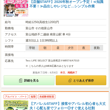
【店舗STAFF】2026年秋オープン予定！≪知識
不要！≫品出しやレジなど…シンプル作業
給与
時給1250(高校生1200)円
勤務地
富山市 その他富山市
アクセス
富山地鉄不二越線 南富山駅 車 4分
シフト
週3日以上 1日3時間以上
時間帯
早朝
朝
昼
夕方
夜
夜勤
面接地
応募先
Tecc LIFE SELECT 富山掛尾店※W9574/A7010
※ こちらの求人はWEB応募のみとなります
募集終了日時：8月9日
本日、掲載終了
詳細を見る
とりあえず保存
アルバイト・パート
短期
未経験者歓迎
【アパレルSTAFF】接客やアパレル初心者も大丈
夫！心配も皆でフォロー◎すぐ使える社割