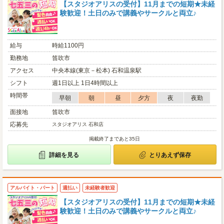
【スタジオアリスの受付】11月までの短期★未経
験歓迎！土日のみで講義やサークルと両立♪
給与
時給1100円
勤務地
笛吹市
アクセス
中央本線(東京－松本) 石和温泉駅
シフト
週1日以上 1日4時間以上
時間帯
早朝
朝
昼
夕方
夜
夜勤
面接地
笛吹市
応募先
スタジオアリス 石和店
掲載終了まであと35日
詳細を見る
とりあえず保存
アルバイト・パート
週払い
未経験者歓迎
【スタジオアリスの受付】11月までの短期★未経
験歓迎！土日のみで講義やサークルと両立♪