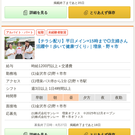
掲載終了まであと35日
詳細を見る
とりあえず保存
アルバイト・パート
短期
未経験者歓迎
【チラシ配り】平日メイン×15時まで◎主婦さん
活躍中！歩いて健康づくり♪｜増泉・野々市
給与
時給1200円以上＋交通費
勤務地
(1)金沢市 (2)野々市市
アクセス
(1)増泉バス停から1分 (2)野々市駅
シフト
週3日以上 1日4時間以上
時間帯
早朝
朝
昼
夕方
夜
夜勤
面接地
(1)金沢市 (2)野々市市
応募先
(1)
株式会社サンレー 増泉オフィス ※2025年12月オープン
(2)
株式会社サンレー 野々市オフィス
募集終了日時：8月27日
掲載終了まであと18日
詳細を見る
とりあえず保存